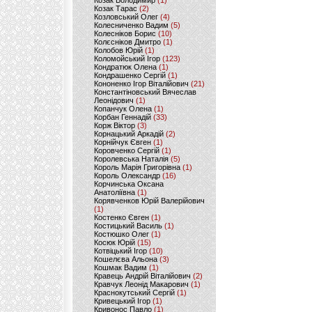
Козак Володимир
(1)
Козак Тарас
(2)
Козловський Олег
(4)
Колесниченко Вадим
(5)
Колесніков Борис
(10)
Колєсніков Дмитро
(1)
Колобов Юрій
(1)
Коломойський Ігор
(123)
Кондратюк Олена
(1)
Кондрашенко Сергій
(1)
Кононенко Ігор Віталійович
(21)
Константіновський Вячеслав
Леонідович
(1)
Копанчук Олена
(1)
Корбан Геннадій
(33)
Корж Віктор
(3)
Корнацький Аркадій
(2)
Корнійчук Євген
(1)
Коровченко Сергій
(1)
Королевська Наталія
(5)
Король Марія Григорівна
(1)
Король Олександр
(16)
Корчинська Оксана
Анатоліївна
(1)
Корявченков Юрій Валерійович
(1)
Костенко Євген
(1)
Костицький Василь
(1)
Костюшко Олег
(1)
Косюк Юрій
(15)
Котвіцький Ігор
(10)
Кошелєва Альона
(3)
Кошмак Вадим
(1)
Кравець Андрій Віталійович
(2)
Кравчук Леонід Макарович
(1)
Краснокутський Сергій
(1)
Кривецький Ігор
(1)
Кривонос Павло
(1)