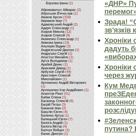
«ДНР» Пу
Борзова Ірина
(1)
перемог»
Абромавичус Айварас
(2)
Аброськін В’ячеслав
(1)
Аваков Арсен
(318)
Зрада! “
Аврамов Іван
(7)
Адамовський Андрій
(2)
Адаріч Олександр
(1)
зв’язків
Азаров Микола
(12)
Азаров Олексій
(9)
Хроніки 
Акименко Олександр
(1)
Акімова Ірина
(13)
Альперін Вадим
(3)
дадуть б
Андрієвський Дмитро
(1)
Андрушко Сергій
(1)
«виборах
Апостол Михайло
(1)
Ар'єв Володимир
(1)
Арабей Денис
(1)
Хроніки 
Арахамія Давид
(1)
Арбузов Сергій
(44)
через жу
Арестович Олексій
Миколайович
(1)
Артеменко Андрій Вікторович
Кум Медв
(1)
Артюшенко Ігор Андрійович
(1)
преЗЕден
Ахметов Рінат
(51)
Бабак Олена
(1)
законног
Баганець Олексій
(6)
Багрій Петро
(3)
Баканов Іван
(2)
розсліду
Бакулін Євген
(4)
Баленко Артур
(1)
#Зеленс
Балицький Євген
(7)
Балога Андрій
(1)
Балога Віктор
(4)
путина?
Балчун Войцех
(1)
Банас Дмитро
(1)