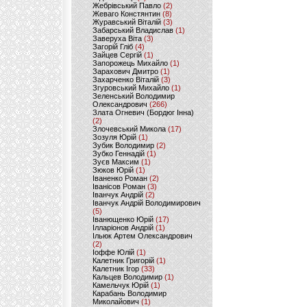
Жебрівський Павло
(2)
Жеваго Констянтин
(8)
Журавський Віталій
(3)
Забарський Владислав
(1)
Заверуха Віта
(3)
Загорій Гліб
(4)
Зайцев Сергій
(1)
Запорожець Михайло
(1)
Зарахович Дмитро
(1)
Захарченко Віталій
(3)
Згуровський Михайло
(1)
Зеленський Володимир
Олександрович
(266)
Злата Огневич (Бордюг Інна)
(2)
Злочевський Микола
(17)
Зозуля Юрій
(1)
Зубик Володимир
(2)
Зубко Геннадій
(1)
Зуєв Максим
(1)
Зюков Юрій
(1)
Іваненко Роман
(2)
Іванісов Роман
(3)
Іванчук Андрій
(2)
Іванчук Андрій Володимирович
(5)
Іванющенко Юрій
(17)
Ілларіонов Андрій
(1)
Ільюк Артем Олександрович
(2)
Іоффе Юлій
(1)
Калетник Григорій
(1)
Калетник Ігор
(33)
Кальцев Володимир
(1)
Камельчук Юрій
(1)
Карабань Володимир
Миколайович
(1)