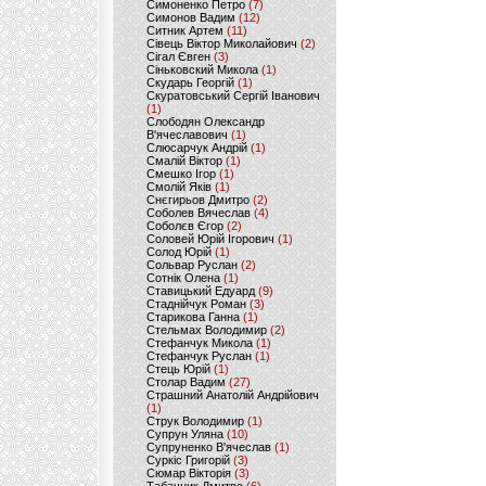
Симоненко Петро
(7)
Симонов Вадим
(12)
Ситник Артем
(11)
Сівець Віктор Миколайович
(2)
Сігал Євген
(3)
Сіньковский Микола
(1)
Скударь Георгій
(1)
Скуратовський Сергій Іванович
(1)
Слободян Олександр
В'ячеславович
(1)
Слюсарчук Андрій
(1)
Смалій Віктор
(1)
Смешко Ігор
(1)
Смолій Яків
(1)
Снєгирьов Дмитро
(2)
Соболев Вячеслав
(4)
Соболєв Єгор
(2)
Соловей Юрій Ігорович
(1)
Солод Юрій
(1)
Сольвар Руслан
(2)
Сотнік Олена
(1)
Ставицький Едуард
(9)
Стаднійчук Роман
(3)
Старикова Ганна
(1)
Стельмах Володимир
(2)
Стефанчук Микола
(1)
Стефанчук Руслан
(1)
Стець Юрій
(1)
Столар Вадим
(27)
Страшний Анатолій Андрійович
(1)
Струк Володимир
(1)
Супрун Уляна
(10)
Супруненко В'ячеслав
(1)
Суркіс Григорій
(3)
Сюмар Вікторія
(3)