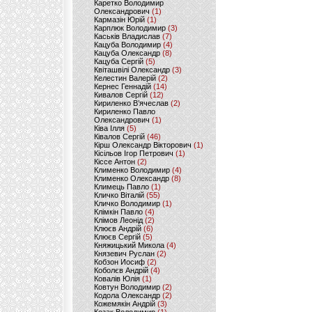
Каретко Володимир
Олександрович
(1)
Кармазін Юрій
(1)
Карплюк Володимир
(3)
Каськів Владислав
(7)
Кацуба Володимир
(4)
Кацуба Олександр
(8)
Кацуба Сергій
(5)
Квіташвілі Олександр
(3)
Келестин Валерій
(2)
Кернес Геннадій
(14)
Кивалов Сергій
(12)
Кириленко В’ячеслав
(2)
Кириленко Павло
Олександрович
(1)
Ківа Ілля
(5)
Ківалов Сергій
(46)
Кірш Олександр Вікторович
(1)
Кісільов Ігор Петрович
(1)
Кіссе Антон
(2)
Клименко Володимир
(4)
Клименко Олександр
(8)
Климець Павло
(1)
Кличко Віталій
(55)
Кличко Володимир
(1)
Клімкін Павло
(4)
Клімов Леонід
(2)
Клюєв Андрій
(6)
Клюєв Сергій
(5)
Княжицький Микола
(4)
Князевич Руслан
(2)
Кобзон Иосиф
(2)
Коболєв Андрій
(4)
Ковалів Юлія
(1)
Ковтун Володимир
(2)
Кодола Олександр
(2)
Кожемякін Андрій
(3)