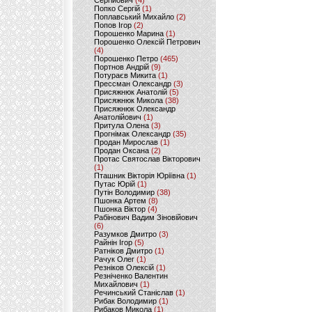
Сергійович
(4)
Попко Сергій
(1)
Поплавський Михайло
(2)
Попов Ігор
(2)
Порошенко Марина
(1)
Порошенко Олексій Петрович
(4)
Порошенко Петро
(465)
Портнов Андрій
(9)
Потураєв Микита
(1)
Прессман Олександр
(3)
Присяжнюк Анатолій
(5)
Присяжнюк Микола
(38)
Присяжнюк Олександр
Анатолійович
(1)
Притула Олена
(3)
Прогнімак Олександр
(35)
Продан Мирослав
(1)
Продан Оксана
(2)
Протас Святослав Вікторович
(1)
Пташник Вікторія Юріївна
(1)
Путас Юрій
(1)
Путін Володимир
(38)
Пшонка Артем
(8)
Пшонка Віктор
(4)
Рабінович Вадим Зіновійович
(6)
Разумков Дмитро
(3)
Райнін Ігор
(5)
Ратніков Дмитро
(1)
Рачук Олег
(1)
Резніков Олексій
(1)
Резніченко Валентин
Михайлович
(1)
Речинський Станіслав
(1)
Рибак Володимир
(1)
Рибаков Микола
(1)