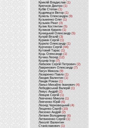
Криклій Владислав
(1)
Крючков Дмитро
(1)
Кубів Степан
(1)
Кудрявцєв Віктор
(1)
Кужель Олександра
(9)
Кузьменко Олег
(1)
Кузьмін Рінат
(3)
Кулик Костянтин
(5)
Куликов Кирило
(1)
Куницький Олександр
(5)
Купрій Віталій
(3)
Курикін Сергій
(1)
Курило Олександр
(1)
Курченко Сергій
(44)
Кутовий Тарас
(1)
Куць Олександр
(1)
Кучма Леонід
(12)
Кушнір Ігор
(7)
Лабазюк Сергій Петрович
(2)
Лавринович Олександр
(7)
Лагун Микола
(9)
Лазаренко Павло
(1)
Ландик Валентин
(1)
Ландік Роман
(1)
Ланьо Михайло Іванович
(4)
Лебедівський Валерій
(1)
Левус Андрій
(2)
Левцов Сергій
(1)
Левченко Микола
(1)
Левченко Юрій
(6)
Леонід Черновецький
(4)
Лещенко Сергій
(10)
Лисенко Андрій
(2)
Литвин Володимир
(6)
Литвиненко Сергій
(1)
Лихоліт Валентин
Станіславович
(1)