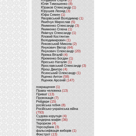
Юлдашев Сергій
(1)
Юлія Тимошенко
(8)
Юраков Олександр
(1)
Юрушев Леонід
(3)
Юфа Семен
(1)
Яворівський Володимир
(1)
Якибчук Мирослав
(5)
Якименко Олександр
(3)
Якименко Олена
(1)
Якімчук Олександр
(1)
Яловий Костянтин
Володимирович
(1)
Янковський Микола
(2)
Янукович Віктор
(64)
Янукович Олександр
(20)
Ярема Віталій
(4)
Яременко Богдан
(1)
Яресько Наталія
(1)
Ярославський Олександр
(3)
Ярош Дмитро
(4)
Ясинський Олександр
(1)
Яценко Антон
(58)
Яценюк Арсеній
(147)
покращення
(1)
Права человека
(13)
Приват
(13)
Провокація
(7)
Рейдери
(15)
російська гебня
(8)
Російсько-українська війна
(793)
Судова корупція
(4)
тендерна мафія
(36)
Тероризм
(4)
Укрсоцбанк
(3)
фальсифікація виборів
(1)
Фокстрот
(13)