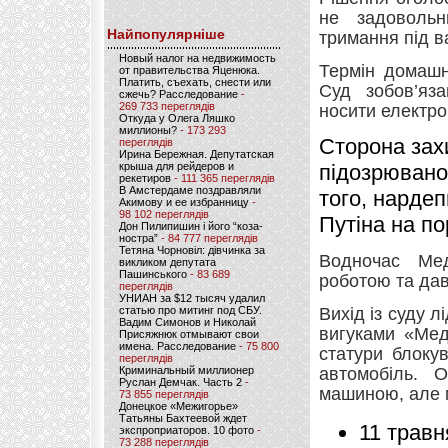
не задовольн
Найпопулярніше
тримання під в
Новый налог на недвижимость
Термін домашн
от правительства Яценюка.
Платить, съехать, снести или
Суд зобов’яз
сжечь? Расследование
-
269 733 переглядів
носити електро
Откуда у Олега Ляшко
миллионы?
- 173 293
Сторона зах
переглядів
Ирина Бережная. Депутатская
крыша для рейдеров и
підозрювано
рекетиров
- 111 365 переглядів
В Амстердаме поздравляли
того, нардеп
Акимову и ее избранницу
-
98 102 переглядів
Путіна на по
Дон Пилипишин і його “коза-
ностра”
- 84 777 переглядів
Тетяна Чорновіл: дівчинка за
Водночас Ме
викликом депутата
Пашинського
- 83 689
роботою та дав
переглядів
УНИАН за $12 тысяч удалил
статью про митинг под СБУ.
Вихід із суду
Вадим Симонов и Николай
вигуками «Мед
Присяжнюк отмывают свои
имена. Расследование
- 75 800
статури блоку
переглядів
Криминальный миллионер
автомобіль. 
Руслан Демчак. Часть 2
-
машиною, але м
73 855 переглядів
Донецкое «Межигорье»
Татьяны Бахтеевой ждет
11 травн
экспроприаторов. 10 фото
-
73 288 переглядів