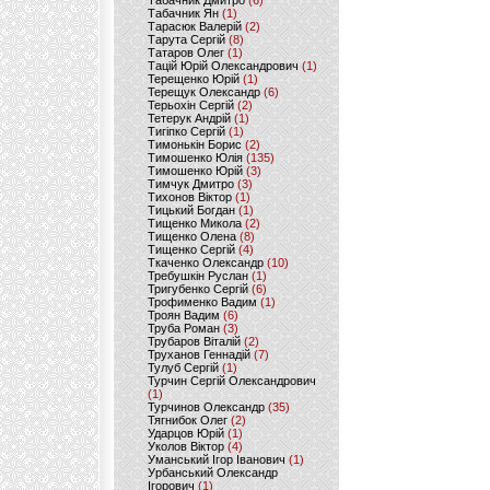
Табачник Дмитро
(6)
Табачник Ян
(1)
Тарасюк Валерій
(2)
Тарута Сергій
(8)
Татаров Олег
(1)
Тацій Юрій Олександрович
(1)
Терещенко Юрій
(1)
Терещук Олександр
(6)
Терьохін Сергій
(2)
Тетерук Андрій
(1)
Тигіпко Сергій
(1)
Тимонькін Борис
(2)
Тимошенко Юлія
(135)
Тимошенко Юрій
(3)
Тимчук Дмитро
(3)
Тихонов Віктор
(1)
Тицький Богдан
(1)
Тищенко Микола
(2)
Тищенко Олена
(8)
Тищенко Сергій
(4)
Ткаченко Олександр
(10)
Требушкін Руслан
(1)
Тригубенко Сергій
(6)
Трофименко Вадим
(1)
Троян Вадим
(6)
Труба Роман
(3)
Трубаров Віталій
(2)
Труханов Геннадій
(7)
Тулуб Сергій
(1)
Турчин Сергій Олександрович
(1)
Турчинов Олександр
(35)
Тягнибок Олег
(2)
Ударцов Юрій
(1)
Уколов Віктор
(4)
Уманський Ігор Іванович
(1)
Урбанський Олександр
Ігорович
(1)