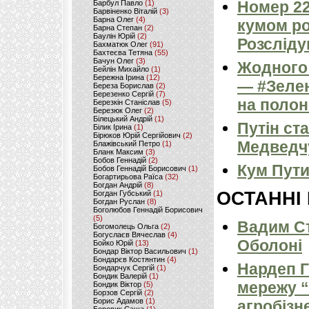
Номер 22
Барбул Павло
(1)
Барвіненко Віталій
(3)
Барна Олег
(4)
кумом ро
Барна Степан
(2)
Баулін Юрій
(2)
Розсліду
Бахматюк Олег
(91)
Бахтеєва Тетяна
(55)
Бачун Олег
(3)
Жодного 
Бейлін Михайло
(1)
Бережна Ірина
(12)
— #Зелен
Береза Борислав
(2)
Березенко Сергій
(7)
на полон
Березкін Станіслав
(5)
Березюк Олег
(2)
Білецький Андрій
(1)
Путін ст
Білик Ірина
(1)
Бірюков Юрій Сергійович
(2)
Медведч
Блажівський Петро
(1)
Бланк Максим
(3)
Бобов Геннадій
(2)
Кум Пути
Бобов Геннадій Борисович
(1)
Богартирьова Раїса
(32)
Богдан Андрій
(8)
ОСТАННІ
Богдан Губський
(1)
Богдан Руслан
(8)
Боголюбов Геннадій Борисович
(5)
Вадим Ст
Богомолець Ольга
(2)
Богуслаєв Вячеслав
(4)
Оболоні
Бойко Юрій
(13)
Бондар Віктор Васильович
(1)
Бондарєв Костянтин
(4)
Нардеп 
Бондарчук Сергій
(1)
Бондик Валерій
(1)
мережу “
Бондик Віктор
(5)
Борзов Сергiй
(2)
Борис Адамов
(1)
агробізн