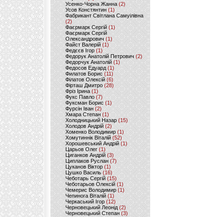
Усенко-Чорна Жанна
(2)
Усов Констянтин
(1)
Фабрикант Світлана Самуілівна
(2)
Фаєрмарк Сергій
(1)
Фаєрмарк Сергій
Олександрович
(1)
Файст Валерій
(1)
Федєєв Ігор
(1)
Федорук Анатолій Петрович
(2)
Федорчук Анатолій
(1)
Федосов Едуард
(1)
Филатов Борис
(11)
Філатов Олексій
(6)
Фірташ Дмитро
(28)
Фріз Ірина
(1)
Фукс Павло
(7)
Фуксман Борис
(1)
Фурсін Іван
(2)
Хмара Степан
(1)
Холодницький Назар
(15)
Холодов Андрій
(2)
Хоменко Володимир
(1)
Хомутиннік Віталій
(52)
Хорошевський Андрій
(1)
Царьов Олег
(1)
Циганков Андрій
(3)
Циплаков Руслан
(7)
Цуканов Віктор
(1)
Цушко Василь
(16)
Чеботарь Сергій
(15)
Чеботарьов Олексій
(1)
Чемерис Володимир
(1)
Чепинога Віталій
(1)
Черкаський Ігор
(12)
Черновецький Леонід
(2)
Черновецький Степан
(3)