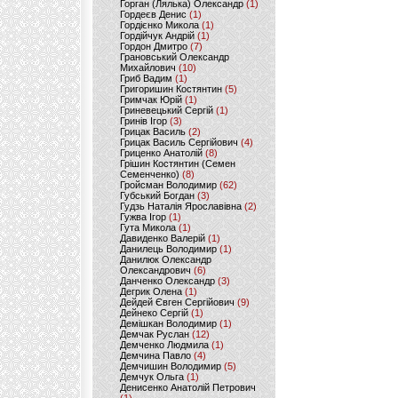
Горган (Лялька) Олександр
(1)
Гордеєв Денис
(1)
Гордієнко Микола
(1)
Гордійчук Андрій
(1)
Гордон Дмитро
(7)
Грановський Олександр
Михайлович
(10)
Гриб Вадим
(1)
Григоришин Костянтин
(5)
Гримчак Юрій
(1)
Гриневецький Сергій
(1)
Гринів Ігор
(3)
Грицак Василь
(2)
Грицак Василь Сергійович
(4)
Гриценко Анатолій
(8)
Грішин Костянтин (Семен
Семенченко)
(8)
Гройсман Володимир
(62)
Губський Богдан
(3)
Гудзь Наталія Ярославівна
(2)
Гужва Ігор
(1)
Гута Микола
(1)
Давиденко Валерій
(1)
Данилець Володимир
(1)
Данилюк Олександр
Олександрович
(6)
Данченко Олександр
(3)
Дегрик Олена
(1)
Дейдей Євген Сергійович
(9)
Дейнеко Сергій
(1)
Демішкан Володимир
(1)
Демчак Руслан
(12)
Демченко Людмила
(1)
Демчина Павло
(4)
Демчишин Володимир
(5)
Демчук Ольга
(1)
Денисенко Анатолій Петрович