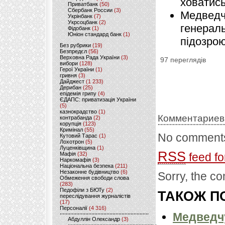
ховатись
Приватбанк
(50)
Сбербанк России
(3)
Медведч
Укрінбанк
(7)
Укрсоцбанк
(2)
генерал
Фідобанк
(1)
Юніон стандард банк
(1)
підозрою
Без рубрики
(19)
Безпредєл
(56)
Верховна Рада України
(3)
97 переглядів
вибори
(128)
Герої України
(1)
гривня
(3)
Дайджест
(1 233)
Дерибан
(25)
епідемія грипу
(4)
ЄДАПС: приватизація України
(5)
казнокрадство
(1)
Комментариев
контрабанда
(2)
корупція
(123)
Кримінал
(55)
No comments
Кутовий Тарас
(1)
Лохотрон
(5)
Луценківщина
(1)
RSS
Мафія
(32)
feed fo
Наркомафія
(3)
Національна безпека
(211)
Незаконне будівництво
(6)
Sorry, the co
Обмеження свободи слова
(283)
Педофіли з БЮТу
(2)
ТАКОЖ ПО
переслідування журналістів
(17)
Персоналії
(4 316)
Медведчу
Абдуллін Олександр
(3)