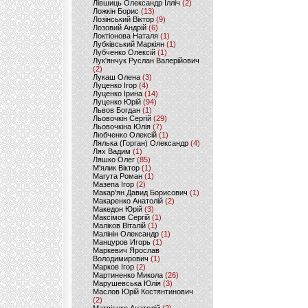
Лівшиць Олександр Ілліч
(2)
Ложкін Борис
(13)
Лозінський Віктор
(9)
Лозовий Андрій
(6)
Локтіонова Наталя
(1)
Лубківський Маркіян
(1)
Лубченко Олексій
(1)
Лук'янчук Руслан Валерійович
(2)
Лукаш Олена
(3)
Луценко Ігор
(4)
Луценко Ірина
(14)
Луценко Юрій
(94)
Львов Богдан
(1)
Льовочкін Сергій
(29)
Льовочкіна Юлія
(7)
Любченко Олексій
(1)
Лялька (Горган) Олександр
(4)
Лях Вадим
(1)
Ляшко Олег
(85)
М'ялик Віктор
(1)
Магута Роман
(1)
Мазепа Ігор
(2)
Макар'ян Давид Борисович
(1)
Макаренко Анатолій
(2)
Македон Юрій
(3)
Максімов Сергій
(1)
Маліков Віталій
(1)
Малінін Олександр
(1)
Манцуров Игорь
(1)
Маркевич Ярослав
Володимирович
(1)
Марков Ігор
(2)
Мартиненко Микола
(26)
Марушевська Юлія
(3)
Маслов Юрій Костянтинович
(2)