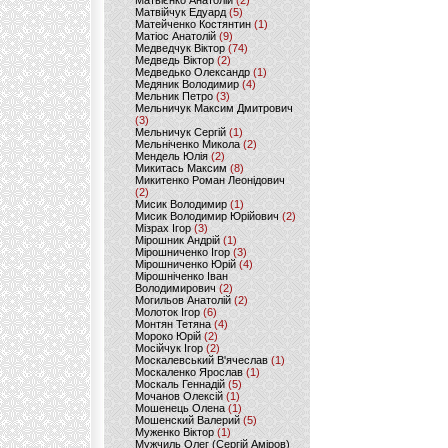
Матвієнко Анатолій
(2)
Матвійчук Едуард
(5)
Матейченко Костянтин
(1)
Матіос Анатолій
(9)
Медведчук Віктор
(74)
Медведь Віктор
(2)
Медведько Олександр
(1)
Медяник Володимир
(4)
Мельник Петро
(3)
Мельничук Максим Дмитрович
(3)
Мельничук Сергій
(1)
Мельніченко Микола
(2)
Мендель Юлія
(2)
Микитась Максим
(8)
Микитенко Роман Леонідович
(2)
Мисик Володимир
(1)
Мисик Володимир Юрійович
(2)
Мізрах Ігор
(3)
Мірошник Андрій
(1)
Мірошниченко Ігор
(3)
Мірошниченко Юрій
(4)
Мірошніченко Іван
Володимирович
(2)
Могильов Анатолій
(2)
Молоток Ігор
(6)
Монтян Тетяна
(4)
Мороко Юрій
(2)
Мосійчук Ігор
(2)
Москалевський В'ячеслав
(1)
Москаленко Ярослав
(1)
Москаль Геннадій
(5)
Мочанов Олексій
(1)
Мошенець Олена
(1)
Мошенский Валерий
(5)
Муженко Віктор
(1)
Мужчиль Олег (Сергій Аміров)