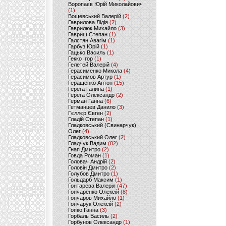
Воропаєв Юрій Миколайович
(1)
Вощевський Валерій
(2)
Гаврилова Лідія
(2)
Гаврилюк Михайло
(3)
Гавриш Степан
(1)
Галстян Авагім
(1)
Гарбуз Юрій
(1)
Гацько Василь
(1)
Гекко Ігор
(1)
Гелетей Валерій
(4)
Герасименко Микола
(4)
Герасимов Артур
(1)
Геращенко Антон
(15)
Герега Галина
(1)
Герега Олександр
(2)
Герман Ганна
(6)
Гетманцев Данило
(3)
Гєллєр Євген
(2)
Гладій Степан
(1)
Гладковський (Свинарчук)
Олег
(4)
Гладковський Олег
(2)
Гладчук Вадим
(82)
Гнап Дмитро
(2)
Говда Роман
(1)
Головач Андрій
(2)
Головін Дмитро
(2)
Голубов Дмитро
(1)
Гольдарб Максим
(1)
Гонтарева Валерія
(47)
Гончаренко Олексій
(8)
Гончаров Михайло
(1)
Гончарук Олексій
(2)
Гопко Ганна
(3)
Горбаль Василь
(2)
Горбунов Олександр
(1)