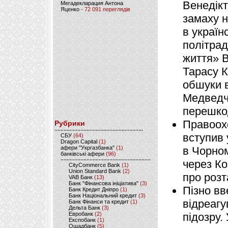
Венедікт
Мегадекларация Антона
Яценко
- 72 091 переглядів
замаху н
в україн
політрад
життя» 
Тарасу К
обшуки 
Медведч
перешко
Правоох
Рубрики
вступив 
CБУ
(64)
Dragon Capital
(1)
афери "Укргазбанка"
(1)
в Чорном
банківські афери
(96)
через Ко
CityCommerce Bank
(1)
Union Standard Bank
(2)
про розт
VAB Банк
(13)
Банк "Фінансова ініціатива"
(3)
Пізно вв
Банк Кредит Дніпро
(1)
Банк Національний кредит
(3)
відреагу
Банк Фінанси та кредит
(1)
Дельта Банк
(3)
Евробанк
(2)
підозру.
Експобанк
(1)
Ощадбанк
(5)