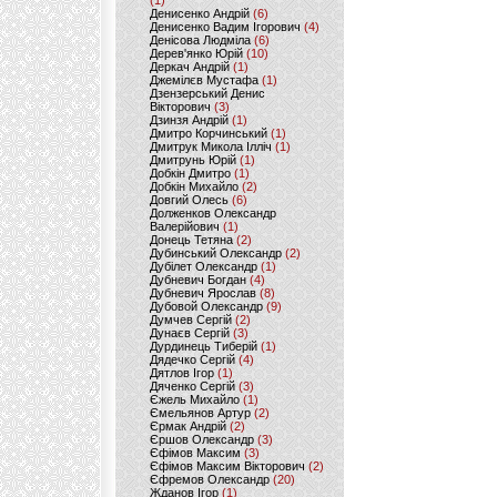
(1)
Денисенко Андрій
(6)
Денисенко Вадим Ігорович
(4)
Денісова Людміла
(6)
Дерев'янко Юрій
(10)
Деркач Андрій
(1)
Джемілєв Мустафа
(1)
Дзензерський Денис
Вікторович
(3)
Дзинзя Андрій
(1)
Дмитро Корчинський
(1)
Дмитрук Микола Ілліч
(1)
Дмитрунь Юрій
(1)
Добкін Дмитро
(1)
Добкін Михайло
(2)
Довгий Олесь
(6)
Долженков Олександр
Валерійович
(1)
Донець Тетяна
(2)
Дубинський Олександр
(2)
Дубілет Олександр
(1)
Дубневич Богдан
(4)
Дубневич Ярослав
(8)
Дубовой Олександр
(9)
Думчев Сергій
(2)
Дунаєв Сергій
(3)
Дурдинець Тиберій
(1)
Дядечко Сергій
(4)
Дятлов Ігор
(1)
Дяченко Сергій
(3)
Єжель Михайло
(1)
Ємельянов Артур
(2)
Єрмак Андрій
(2)
Єршов Олександр
(3)
Єфімов Максим
(3)
Єфімов Максим Вікторович
(2)
Єфремов Олександр
(20)
Жданов Ігор
(1)