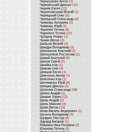
Чернушенко Антон
(1)
Чернявський Дмитро
(11)
Черняк Євген
(12)
Черняховський Віталій
(1)
Черпіцький Олег
(6)
Черпіцький Олександр
(6)
Чижмарь Катерина
(1)
Чижмарь Юрій
(1)
Чорновіл Тетяна
(5)
Чорновол Тетяна
(11)
Чубаров Рефат
(1)
Чумак Віктор
(3)
Шабунін Віталій
(4)
Шандра Володимир
(2)
Шаповалов Анатолій
(1)
Шапошніков Ростислав
(1)
Шарий Анатолий
(6)
Шахов Сергій
(2)
Швайка Ігор
(1)
Шевляк Ілля
(3)
Шевцов Євген
(1)
Шевченко Артем
(1)
Шевченко Ігор
(1)
Шеляженко Юрій
(6)
Шенцев Дмитро
(3)
Шепелев Олександр
(39)
Шипко Андрій
(1)
Шкиряк Зорян
(12)
Шкіль Андрій
(2)
Шкіль Максим
(4)
Шокін Віктор
(15)
Шпак Василь Федорович
(1)
Шульга Володимир
(4)
Шуфрич Нестор
(8)
Эдуард Багиров
(1)
Южаніна Ніна Петрівна
(2)
Юзькова Тетяна
(2)