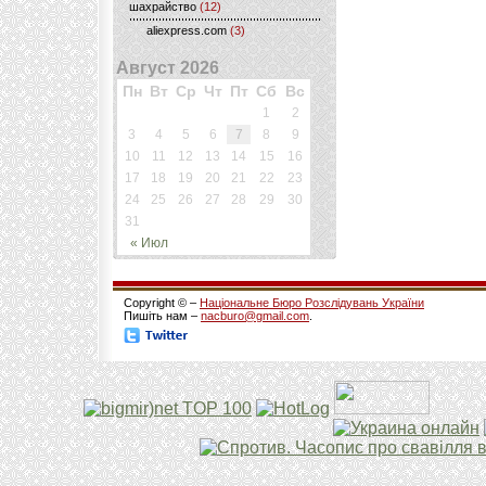
шахрайство
(12)
aliexpress.com
(3)
Август 2026
Пн
Вт
Ср
Чт
Пт
Сб
Вс
1
2
3
4
5
6
7
8
9
10
11
12
13
14
15
16
17
18
19
20
21
22
23
24
25
26
27
28
29
30
31
« Июл
Copyright © –
Національне Бюро Розслідувань України
Пишіть нам –
nacburo@gmail.com
.