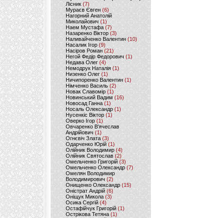
Лісник
(7)
Мураєв Євген
(6)
Нагорний Анатолій
Миколайович
(1)
Наем Мустафа
(7)
Назаренко Віктор
(3)
Наливайченко Валентин
(10)
Насалик Ігор
(9)
Насіров Роман
(21)
Негой Федір Федорович
(1)
Недава Олег
(4)
Немодрук Наталія
(1)
Низенко Олег
(1)
Ничипоренко Валентин
(1)
Німченко Василь
(2)
Новак Славомір
(1)
Новинський Вадим
(16)
Новосад Ганна
(1)
Носаль Олександр
(1)
Нусенкіс Віктор
(1)
Оверко Ігор
(1)
Овчаренко В'ячеслав
Андрійович
(1)
Огнєвіч Злата
(3)
Одарченко Юрій
(1)
Олійник Володимир
(4)
Олійник Святослав
(2)
Омельченко Григорій
(3)
Омельченко Олександр
(7)
Омелян Володимир
Володимирович
(2)
Онищенко Олександр
(15)
Оністрат Андрій
(6)
Оніщук Микола
(3)
Осика Сергій
(4)
Остафійчук Григорій
(1)
Острікова Тетяна
(1)