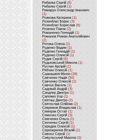
Рибалка Сергій
(6)
Рибалко Сергій
(1)
Римарук Олександр Іванович
(1)
Рожкова Катерина
(1)
Розенблат Борис
(3)
Розенблат Борислав
(8)
Розенко Павло
(2)
Романенко Геннадій
(1)
Романов Роман Анатолійович
(2)
Ротова Олена
(2)
Руденко Вадим
(1)
Руденко Геннадій
(1)
Руденко Олексій
(1)
Рудик Сергій
(6)
Рудьковський Микола
(1)
Руслан Арсірій
(1)
Рябчин Олексій
(1)
Саакашвілі Міхеіл
(28)
Савченко Надія
(50)
Савченко Олексій
(1)
Савчук Василь
(1)
Садовий Андрій
(3)
Сандлер Дмитро
(1)
Сапожко Ігор
(1)
Святаш Дмитро
(2)
Святослав Олійник
(2)
Севрюков Владислав
(1)
Семерак Остап
(1)
Семочко Сергій
(3)
Семченко Ольга
(1)
Сенченко Сергій
(1)
Середюк Олексій
(1)
Серпокрилов Віталій
(1)
Сивохо Сергій
(1)
Сивульський Микола
(2)