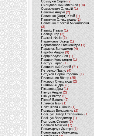
Осьмухін Сергій
(2)
Охендовський Михайло
(14)
Оцерклевич Олексій
(1)
Павелко Андрій
(2)
Павленко (Хорт) Юрій
(1)
Павленко Олександра
(1)
Павленко Олексій Михайлович
(3)
Павліш Павло
(1)
Палиця Ігор
(3)
Палютін Філіп
(1)
Парамонов Віктор
(1)
Парамонова Олександра
(1)
Парасюк Володимир
(4)
Парубій Андрій
(9)
Парцхаладзе Лев
(1)
Паршин Константин
(1)
Пастух Тарас
(1)
Пашинський Сергій
(71)
Петренко Павло
(4)
Петухов Сергій Ігорович
(1)
Пилипишин Віктор
(25)
Писарук Олександр
(2)
Пишний Андрій
(6)
Пімахова Діна
(1)
Пінчук Андрій
(2)
Пінчук Віктор
(6)
Пісний Василь
(2)
Плачков Іван
(1)
Плотнікова Оксана
(1)
Полищук Володимир
(2)
Поліщук Віктор Степанович
(1)
Поліщук Володимир
(1)
Полторак Степан
(3)
Поляков Максим
(7)
Понамарчук Дмитро
(1)
Пономарьов Олександр