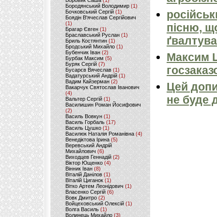
Боровик Саша
(1)
Бородянський Володимир
(1)
російськ
Бочковський Сергій
(1)
Боядін В'ячеслав Сергійович
(1)
пісню, щ
Брагар Євген
(1)
Браславський Руслан
(1)
ґвалтува
Бриль Костянтин
(1)
Бродський Михайло
(1)
Бубенчик Іван
(2)
Максим 
Бурбак Максим
(5)
Буряк Сергій
(7)
госзаказ
Бусарєв Вячеслав
(1)
Вадатурський Андрій
(1)
Вадим Кайзерман
(2)
Цей допи
Вакарчук Святослав Іванович
(4)
не буде 
Вальтер Сергій
(1)
Василишин Роман Йосифович
(2)
Василь Вовкун
(1)
Василь Горбаль
(17)
Василь Цушко
(1)
Василюк Наталія Романівна
(4)
Венедіктова Ірина
(5)
Веревський Андрій
Михайлович
(6)
Виходцев Геннадій
(2)
Віктор Ющенко
(4)
Вінник Іван
(8)
Віталій Данілов
(1)
Віталій Циганок
(1)
Вітко Артем Леонідович
(1)
Власенко Сергій
(6)
Вовк Дмитро
(2)
Войцеховський Олексій
(1)
Волга Василь
(1)
Волинець Михайло
(3)