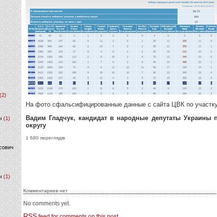
(2)
На фото сфальсифицированные данные с сайта ЦВК по участку
Вадим Гладчук, кандидат в народные депутаты Украины 
ч
(1)
округу
1 680 переглядів
сович
ч
(1)
Комментариев нет
No comments yet.
RSS
feed for comments on this post.