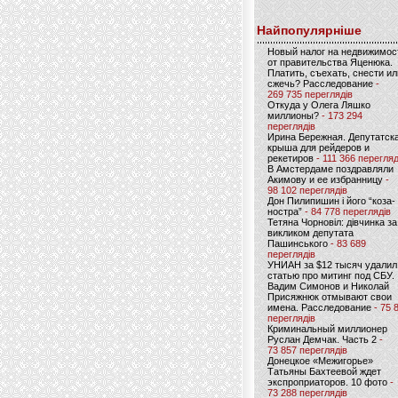
Найпопулярніше
Новый налог на недвижимос
от правительства Яценюка.
Платить, съехать, снести ил
сжечь? Расследование
-
269 735 переглядів
Откуда у Олега Ляшко
миллионы?
- 173 294
переглядів
Ирина Бережная. Депутатск
крыша для рейдеров и
рекетиров
- 111 366 перегляд
В Амстердаме поздравляли
Акимову и ее избранницу
-
98 102 переглядів
Дон Пилипишин і його “коза-
ностра”
- 84 778 переглядів
Тетяна Чорновіл: дівчинка за
викликом депутата
Пашинського
- 83 689
переглядів
УНИАН за $12 тысяч удалил
статью про митинг под СБУ.
Вадим Симонов и Николай
Присяжнюк отмывают свои
имена. Расследование
- 75 
переглядів
Криминальный миллионер
Руслан Демчак. Часть 2
-
73 857 переглядів
Донецкое «Межигорье»
Татьяны Бахтеевой ждет
экспроприаторов. 10 фото
-
73 288 переглядів