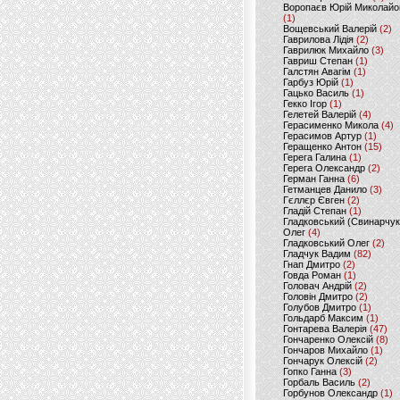
Воропаєв Юрій Миколайо
(1)
Вощевський Валерій
(2)
Гаврилова Лідія
(2)
Гаврилюк Михайло
(3)
Гавриш Степан
(1)
Галстян Авагім
(1)
Гарбуз Юрій
(1)
Гацько Василь
(1)
Гекко Ігор
(1)
Гелетей Валерій
(4)
Герасименко Микола
(4)
Герасимов Артур
(1)
Геращенко Антон
(15)
Герега Галина
(1)
Герега Олександр
(2)
Герман Ганна
(6)
Гетманцев Данило
(3)
Гєллєр Євген
(2)
Гладій Степан
(1)
Гладковський (Свинарчук
Олег
(4)
Гладковський Олег
(2)
Гладчук Вадим
(82)
Гнап Дмитро
(2)
Говда Роман
(1)
Головач Андрій
(2)
Головін Дмитро
(2)
Голубов Дмитро
(1)
Гольдарб Максим
(1)
Гонтарева Валерія
(47)
Гончаренко Олексій
(8)
Гончаров Михайло
(1)
Гончарук Олексій
(2)
Гопко Ганна
(3)
Горбаль Василь
(2)
Горбунов Олександр
(1)