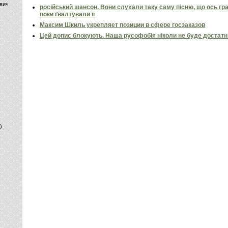
вич
російський шансон. Вони слухали таку саму пісню, що ось гр
поки ґвалтували її
Максим Шкиль укрепляет позиции в сфере госзаказов
Цей допис блокують. Наша русофобія ніколи не буде достат
)