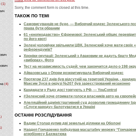
р
(1)
Sorry, the comment form is closed at this time.
вич
ТАКОЖ ПО ТЕМІ
Самовисуванців не буде, — Виборчий кодекс Зеленського поз
права бути обраним
61 «кнопкодавство» Єфремової: Зеленський обіцяє перевірит
по його квоті
Зелені чоловічки звільнили ЦВК. Зеленский хоче мати своїх 
референдумів?
ович
Хроніки окупації: Зеленський з Аваковим не дадуть брату Ме
«виборах». Фото
фович
Тест на независимость судей: чем закончится дело о 198 ок
Айвазовська з Опори розкритикувала Виборчий кодекс
Протягом 237 днів був відсутній на території України, - канди
Максим Зуєв в окрузі №207 був зареєстрований незаконно
на
(4)
Кандидати у Раду досі торгують з РФ, — YouControl
#Зеленский хоче отримати голоси власників авто на європе
Апеляційний адміністративний суд дозволив громадянину Ізр
«Слуги народу» балотуватися в Україні
ОСТАННІ РОЗСЛІДУВАННЯ
1)
Вадим Столар купив дві земельні ділянки на Оболоні
1)
Нардеп Гончаренко побудував масштабну мережу “Гончаренко
агробізнесу Бахматюка