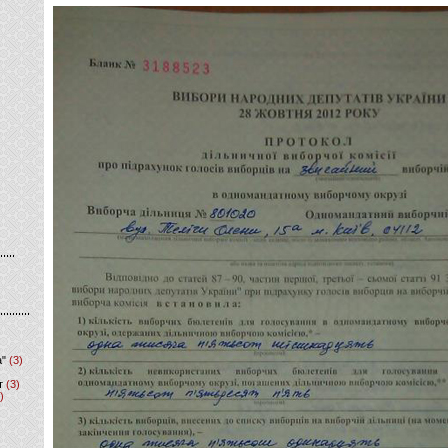
а"
(3)
т
(3)
)