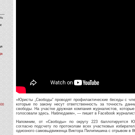
ть
и
ая
ів
«Юристы „Свободы“ проводят профилактические беседы с чле
которые по закону несут ответственность за точность дан
800
свободы. На участке дружная компания журналистов, которые
голосовали здесь. Наблюдаем», — пишет в Facebook журналис
Напомним, от «Свободы» по округу 223 баллотируется Ю
согласно подсчету по протоколам всех участковых избирате
одиозного самовыдвиженца Виктора Пилипишина с отрывом в 86