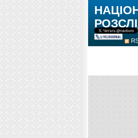
НАЦІО
РОЗСЛІ
R