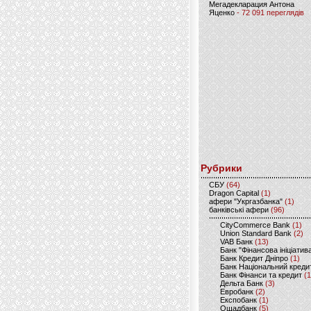
Мегадекларация Антона
Яценко
- 72 091 переглядів
Рубрики
CБУ
(64)
Dragon Capital
(1)
афери "Укргазбанка"
(1)
банківські афери
(96)
CityCommerce Bank
(1)
Union Standard Bank
(2)
VAB Банк
(13)
Банк "Фінансова ініціатив
Банк Кредит Дніпро
(1)
Банк Національний креди
Банк Фінанси та кредит
(1
Дельта Банк
(3)
Евробанк
(2)
Експобанк
(1)
Ощадбанк
(5)