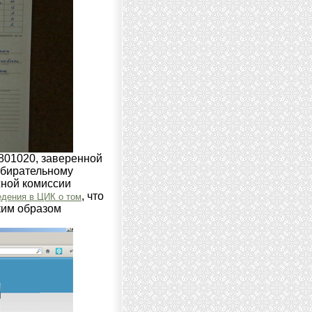
801020, заверенной
збирательному
жной комиссии
, что
дения в ЦИК о том
ким образом