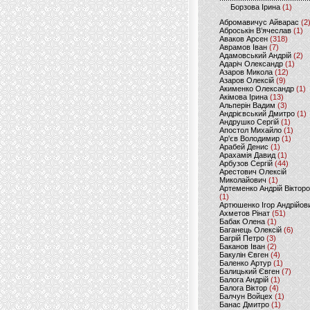
Борзова Ірина
(1)
Абромавичус Айварас
(2
Аброськін В’ячеслав
(1)
Аваков Арсен
(318)
Аврамов Іван
(7)
Адамовський Андрій
(2)
Адаріч Олександр
(1)
Азаров Микола
(12)
Азаров Олексій
(9)
Акименко Олександр
(1)
Акімова Ірина
(13)
Альперін Вадим
(3)
Андрієвський Дмитро
(1)
Андрушко Сергій
(1)
Апостол Михайло
(1)
Ар'єв Володимир
(1)
Арабей Денис
(1)
Арахамія Давид
(1)
Арбузов Сергій
(44)
Арестович Олексій
Миколайович
(1)
Артеменко Андрій Віктор
(1)
Артюшенко Ігор Андрійов
Ахметов Рінат
(51)
Бабак Олена
(1)
Баганець Олексій
(6)
Багрій Петро
(3)
Баканов Іван
(2)
Бакулін Євген
(4)
Баленко Артур
(1)
Балицький Євген
(7)
Балога Андрій
(1)
Балога Віктор
(4)
Балчун Войцех
(1)
Банас Дмитро
(1)