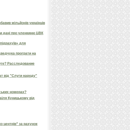
бавив мільйонів українців
и дані про членкиню ЦВК
«підрахуїв» для
дведчука програти на
руге? Расследование
дат від "Слуги народу"
йських номерах?
аїля Куницькому від
 центрів” за рахунок