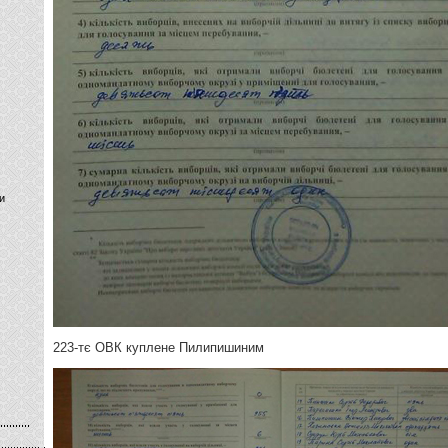
и
223-тє ОВК куплене Пилипишиним