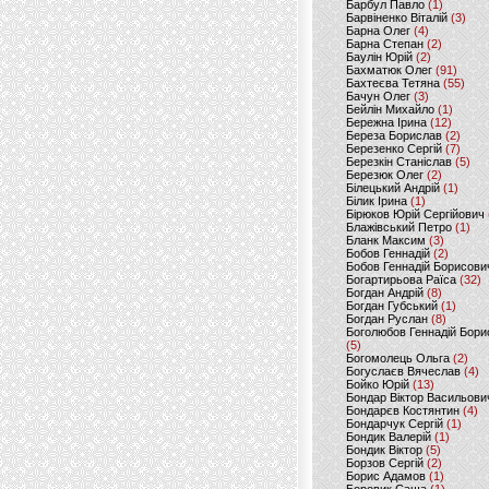
Барбул Павло
(1)
Барвіненко Віталій
(3)
Барна Олег
(4)
Барна Степан
(2)
Баулін Юрій
(2)
Бахматюк Олег
(91)
Бахтеєва Тетяна
(55)
Бачун Олег
(3)
Бейлін Михайло
(1)
Бережна Ірина
(12)
Береза Борислав
(2)
Березенко Сергій
(7)
Березкін Станіслав
(5)
Березюк Олег
(2)
Білецький Андрій
(1)
Білик Ірина
(1)
Бірюков Юрій Сергійович
Блажівський Петро
(1)
Бланк Максим
(3)
Бобов Геннадій
(2)
Бобов Геннадій Борисови
Богартирьова Раїса
(32)
Богдан Андрій
(8)
Богдан Губський
(1)
Богдан Руслан
(8)
Боголюбов Геннадій Бори
(5)
Богомолець Ольга
(2)
Богуслаєв Вячеслав
(4)
Бойко Юрій
(13)
Бондар Віктор Васильови
Бондарєв Костянтин
(4)
Бондарчук Сергій
(1)
Бондик Валерій
(1)
Бондик Віктор
(5)
Борзов Сергiй
(2)
Борис Адамов
(1)