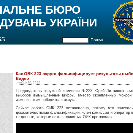
НАЛЬНЕ БЮРО
ДУВАНЬ УКРАЇНИ
SS
Пошук
Как ОВК 223 округа фальсифицирует результаты выбо
Видео
октября 30, 2012
Председатель окружной комиссии №223 Юрий Литвишко впис
выборов вымышленные цифры, вместо скрепленных мокрой 
изменив этим победителя округа.
Сейчас работа ОИК 223 остановлена​​, потому что приеха
доказательствами фальсификаций: член комиссии и оператор 
те данные, которые есть в принятых ОИК протоколах.