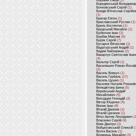
Боровик Саша
(1)
Бородянський Володими
Бочковський Сергій
(1)
Боядін В'ячеслав Сергійо
(1)
Брагар Євген
(1)
Браславський Руслан
(1)
Бриль Костянтин
(1)
Бродський Михайло
(1)
Бубенчик Іван
(2)
Бурбак Максим
(5)
Буряк Сергій
(7)
Бусарєв Вячеслав
(1)
Вадатурський Андрій
(1)
Вадим Кайзерман
(2)
Вакарчук Святослав Іван
(4)
Вальтер Сергій
(1)
Василишин Роман Йоси
(2)
Василь Вовкун
(1)
Василь Горбаль
(17)
Василь Цушко
(1)
Василюк Наталія Романів
Венедіктова Ірина
(5)
Веревський Андрій
Михайлович
(6)
Виходцев Геннадій
(2)
Віктор Ющенко
(4)
Вінник Іван
(8)
Віталій Данілов
(1)
Віталій Циганок
(1)
Вітко Артем Леонідович
(
Власенко Сергій
(6)
Вовк Дмитро
(2)
Войцеховський Олексій
(
Волга Василь
(1)
Волинець Михайло
(3)