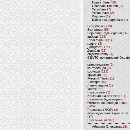
Приватбанк
(50)
Сбербанк России
(3)
Укрінбанк
(7)
Укрсоцбанк
(2)
Фідобанк
(1)
Юніон стандард банк
(1)
Без рубрики
(19)
Безпредєл
(56)
Верховна Рада України
(3)
вибори
(128)
Герої України
(1)
гривня
(3)
Дайджест
(1 233)
Дерибан
(25)
епідемія грипу
(4)
ЄДАПС: приватизація Україн
(5)
казнокрадство
(1)
контрабанда
(2)
корупція
(123)
Кримінал
(55)
Кутовий Тарас
(1)
Лохотрон
(5)
Луценківщина
(1)
Мафія
(32)
Наркомафія
(3)
Національна безпека
(211)
Незаконне будівництво
(6)
Обмеження свободи слова
(283)
Педофіли з БЮТу
(2)
переслідування журналістів
(17)
Персоналії
(4 316)
Абдуллін Олександр
(3)