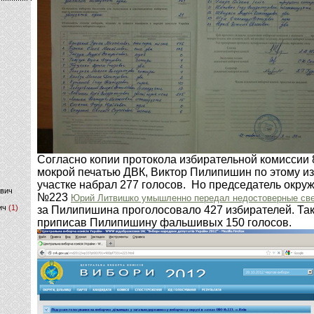
)
Согласно копии протокола избирательной комиссии 
мокрой печатью ДВК, Виктор Пилипишин по этому и
участке набрал 277 голосов. Но председатель окру
ович
№223
Юрий Литвишко умышленно передал недостоверные све
ич
(1)
за Пилипишина проголосовало 427 избирателей. Та
приписав Пилипишину фальшивых 150 голосов.