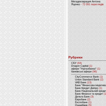
Мегадекларация Антона
Яценко
- 72 091 переглядів
Рубрики
CБУ
(64)
Dragon Capital
(1)
афери "Укргазбанка"
(1)
банківські афери
(96)
CityCommerce Bank
(1)
Union Standard Bank
(2)
VAB Банк
(13)
Банк "Фінансова ініціатив
Банк Кредит Дніпро
(1)
Банк Національний креди
Банк Фінанси та кредит
(1
Дельта Банк
(3)
Евробанк
(2)
Експобанк
(1)
Ощадбанк
(5)