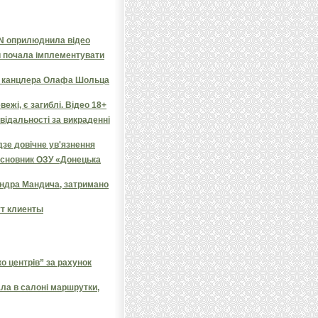
NN оприлюднила відео
и почала імплементувати
яв канцлера Олафа Шольца
ежі, є загиблі. Відео 18+
овідальності за викраденні
дзе довічне ув'язнення
засновник ОЗУ «Донецька
андра Мандича, затримано
ут клиенты
 центрів” за рахунок
ала в салоні маршрутки,