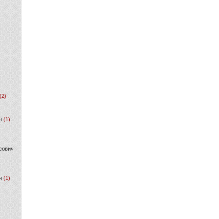
(2)
ч
(1)
сович
ч
(1)