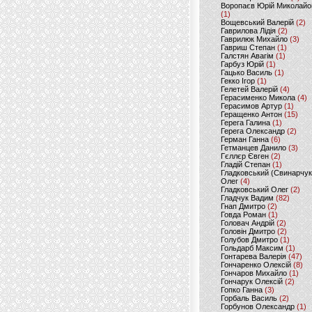
Воропаєв Юрій Миколайо
(1)
Вощевський Валерій
(2)
Гаврилова Лідія
(2)
Гаврилюк Михайло
(3)
Гавриш Степан
(1)
Галстян Авагім
(1)
Гарбуз Юрій
(1)
Гацько Василь
(1)
Гекко Ігор
(1)
Гелетей Валерій
(4)
Герасименко Микола
(4)
Герасимов Артур
(1)
Геращенко Антон
(15)
Герега Галина
(1)
Герега Олександр
(2)
Герман Ганна
(6)
Гетманцев Данило
(3)
Гєллєр Євген
(2)
Гладій Степан
(1)
Гладковський (Свинарчук
Олег
(4)
Гладковський Олег
(2)
Гладчук Вадим
(82)
Гнап Дмитро
(2)
Говда Роман
(1)
Головач Андрій
(2)
Головін Дмитро
(2)
Голубов Дмитро
(1)
Гольдарб Максим
(1)
Гонтарева Валерія
(47)
Гончаренко Олексій
(8)
Гончаров Михайло
(1)
Гончарук Олексій
(2)
Гопко Ганна
(3)
Горбаль Василь
(2)
Горбунов Олександр
(1)