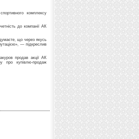
 спортивного комплексу
четність до компанії АК
 думаєте, що через якусь
путацією», — підкреслив
акуров продав акції АК
ру про купівлю-продаж