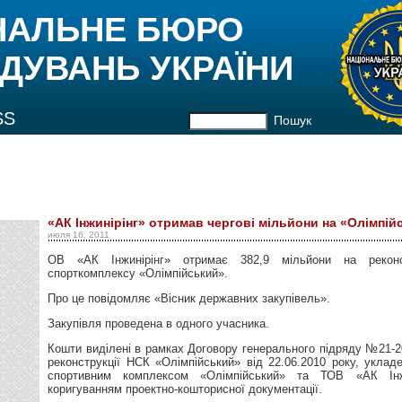
НАЛЬНЕ БЮРО
ДУВАНЬ УКРАЇНИ
SS
Пошук
«АК Інжинірінг» отримав чергові мільйони на «Олімпій
июля 16, 2011
ОВ «АК Інжинірінг» отримає 382,9 мільйони на реконст
спорткомплексу «Олімпійський».
Про це повідомляє «Вісник державних закупівель».
Закупівля проведена в одного учасника.
Кошти виділені в рамках Договору генерального підряду №21-20
реконструкції НСК «Олімпійський» від 22.06.2010 року, укла
спортивним комплексом «Олімпійський» та ТОВ «АК Інжи
коригуванням проектно-кошторисної документації.