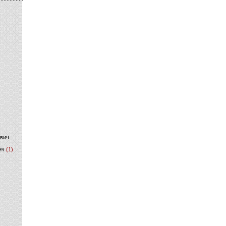
)
ович
ич
(1)