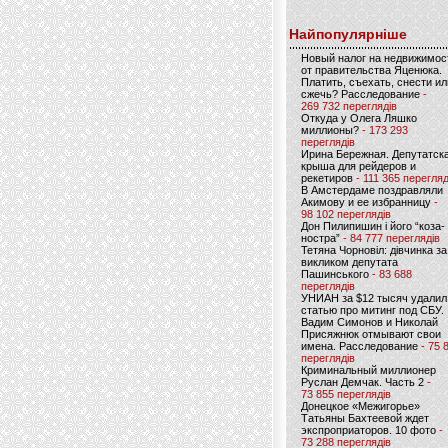
Найпопулярніше
Новый налог на недвижимос
от правительства Яценюка.
Платить, съехать, снести ил
сжечь? Расследование
-
269 732 переглядів
Откуда у Олега Ляшко
миллионы?
- 173 293
переглядів
Ирина Бережная. Депутатск
крыша для рейдеров и
рекетиров
- 111 365 перегляд
В Амстердаме поздравляли
Акимову и ее избранницу
-
98 102 переглядів
Дон Пилипишин і його “коза-
ностра”
- 84 777 переглядів
Тетяна Чорновіл: дівчинка за
викликом депутата
Пашинського
- 83 688
переглядів
УНИАН за $12 тысяч удалил
статью про митинг под СБУ.
Вадим Симонов и Николай
Присяжнюк отмывают свои
имена. Расследование
- 75 
переглядів
Криминальный миллионер
Руслан Демчак. Часть 2
-
73 855 переглядів
Донецкое «Межигорье»
Татьяны Бахтеевой ждет
экспроприаторов. 10 фото
-
73 288 переглядів