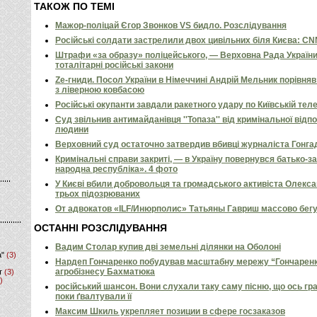
ТАКОЖ ПО ТЕМІ
Мажор-поліцай Єгор Звонков VS бидло. Розслідування
Російські солдати застрелили двох цивільних біля Києва: C
Штрафи «за образу» поліцейського, — Верховна Рада Україн
тоталітарні російські закони
Ze-гниди. Посол України в Німеччині Андрій Мельник порівн
з ліверною ковбасою
Російські окупанти завдали ракетного удару по Київській телев
Суд звільнив антимайданівця ''Топаза'' від кримінальної відп
людини
Верховний суд остаточно затвердив вбивці журналіста Гонга
Кримінальні справи закриті, — в Україну повернувся батько-
народна республіка». 4 фото
У Києві вбили добровольця та громадського активіста Олекс
трьох підозрюваних
От адвокатов «ILF/Инюрполис» Татьяны Гавриш массово бег
ОСТАННІ РОЗСЛІДУВАННЯ
Вадим Столар купив дві земельні ділянки на Оболоні
а"
(3)
Нардеп Гончаренко побудував масштабну мережу “Гончаренко
агробізнесу Бахматюка
т
(3)
)
російський шансон. Вони слухали таку саму пісню, що ось гр
поки ґвалтували її
Максим Шкиль укрепляет позиции в сфере госзаказов