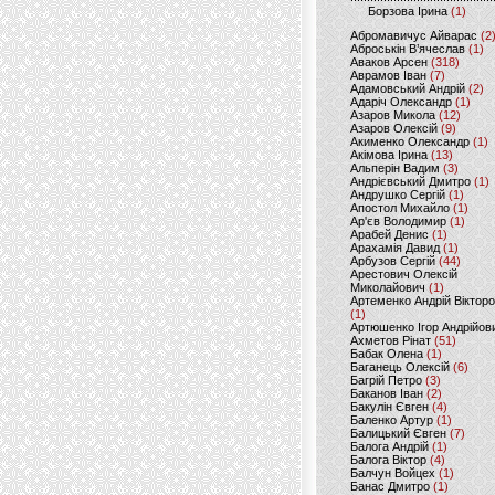
Борзова Ірина
(1)
Абромавичус Айварас
(2
Аброськін В’ячеслав
(1)
Аваков Арсен
(318)
Аврамов Іван
(7)
Адамовський Андрій
(2)
Адаріч Олександр
(1)
Азаров Микола
(12)
Азаров Олексій
(9)
Акименко Олександр
(1)
Акімова Ірина
(13)
Альперін Вадим
(3)
Андрієвський Дмитро
(1)
Андрушко Сергій
(1)
Апостол Михайло
(1)
Ар'єв Володимир
(1)
Арабей Денис
(1)
Арахамія Давид
(1)
Арбузов Сергій
(44)
Арестович Олексій
Миколайович
(1)
Артеменко Андрій Віктор
(1)
Артюшенко Ігор Андрійов
Ахметов Рінат
(51)
Бабак Олена
(1)
Баганець Олексій
(6)
Багрій Петро
(3)
Баканов Іван
(2)
Бакулін Євген
(4)
Баленко Артур
(1)
Балицький Євген
(7)
Балога Андрій
(1)
Балога Віктор
(4)
Балчун Войцех
(1)
Банас Дмитро
(1)