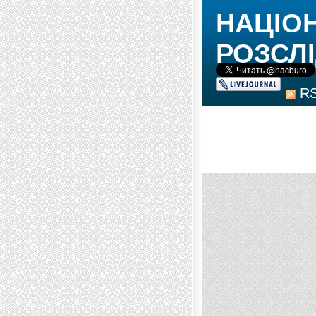
НАЦІО
РОЗСЛІ
R