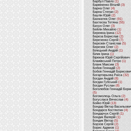
Барбул Павло
(1)
Барвіненко Віталій
(3)
Барна Олег
(4)
Барна Степан
(2)
Баулін Юрій
(2)
Бахматюк Олег
(91)
Бахтеєва Тетяна
(55)
Бачун Олег
(3)
Бейлін Михайло
(1)
Бережна Ірина
(12)
Береза Борислав
(2)
Березенко Сергій
(7)
Березкін Станіслав
(5)
Березюк Олег
(2)
Білецький Андрій
(1)
Білик Ірина
(1)
Бірюков Юрій Сергійович
Блажівський Петро
(1)
Бланк Максим
(3)
Бобов Геннадій
(2)
Бобов Геннадій Борисови
Богартирьова Раїса
(32)
Богдан Андрій
(8)
Богдан Губський
(1)
Богдан Руслан
(8)
Боголюбов Геннадій Бори
(5)
Богомолець Ольга
(2)
Богуслаєв Вячеслав
(4)
Бойко Юрій
(13)
Бондар Віктор Васильови
Бондарєв Костянтин
(4)
Бондарчук Сергій
(1)
Бондик Валерій
(1)
Бондик Віктор
(5)
Борзов Сергiй
(2)
Борис Адамов
(1)