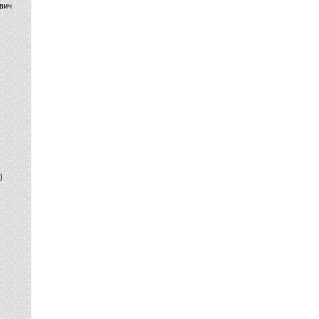
вич
)