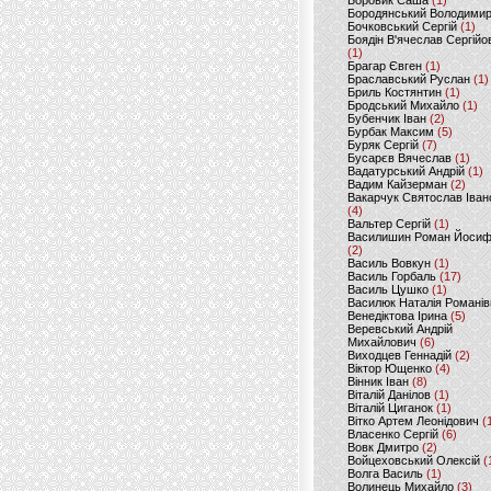
Боровик Саша
(1)
Бородянський Володими
Бочковський Сергій
(1)
Боядін В'ячеслав Сергійо
(1)
Брагар Євген
(1)
Браславський Руслан
(1)
Бриль Костянтин
(1)
Бродський Михайло
(1)
Бубенчик Іван
(2)
Бурбак Максим
(5)
Буряк Сергій
(7)
Бусарєв Вячеслав
(1)
Вадатурський Андрій
(1)
Вадим Кайзерман
(2)
Вакарчук Святослав Іван
(4)
Вальтер Сергій
(1)
Василишин Роман Йоси
(2)
Василь Вовкун
(1)
Василь Горбаль
(17)
Василь Цушко
(1)
Василюк Наталія Романів
Венедіктова Ірина
(5)
Веревський Андрій
Михайлович
(6)
Виходцев Геннадій
(2)
Віктор Ющенко
(4)
Вінник Іван
(8)
Віталій Данілов
(1)
Віталій Циганок
(1)
Вітко Артем Леонідович
(
Власенко Сергій
(6)
Вовк Дмитро
(2)
Войцеховський Олексій
(
Волга Василь
(1)
Волинець Михайло
(3)