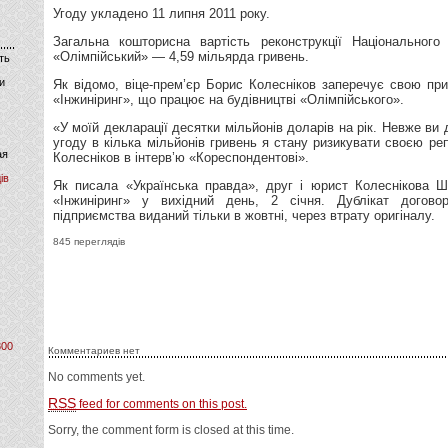
Угоду укладено 11 липня 2011 року.
Загальна кошторисна вартість реконструкції Національного
«Олімпійський» — 4,59 мільярда гривень.
ть
и
Як відомо, віце-прем’єр Борис Колесніков заперечує свою при
«Інжиніринг», що працює на будівництві «Олімпійського».
«У моїй декларації десятки мільйонів доларів на рік. Невже ви
угоду в кілька мільйонів гривень я стану ризикувати своєю ре
ая
Колесніков в інтерв’ю «Кореспондентові».
ів
Як писала «Українська правда», друг і юрист Колеснікова Ш
«Інжиніринг» у вихідний день, 2 січня. Дублікат догово
підприємства виданий тільки в жовтні, через втрату оригіналу.
845 переглядів
800
Комментариев нет
No comments yet.
RSS
feed for comments on this post.
Sorry, the comment form is closed at this time.