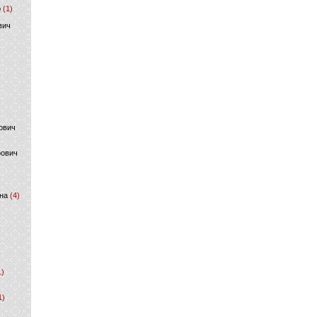
р
(1)
вич
ович
фович
на
(4)
1)
1)