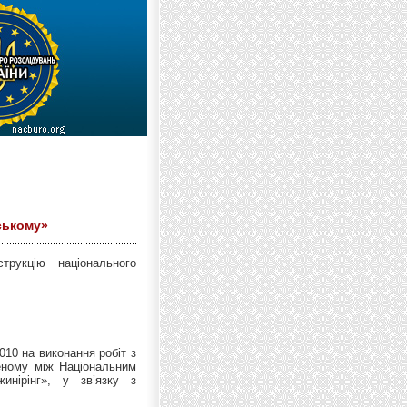
ському»
рукцію національного
10 на виконання робіт з
деному між Національним
нірінг», у зв’язку з