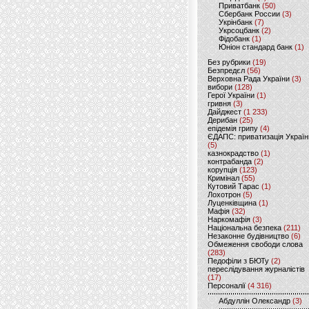
Приватбанк
(50)
Сбербанк России
(3)
Укрінбанк
(7)
Укрсоцбанк
(2)
Фідобанк
(1)
Юніон стандард банк
(1)
Без рубрики
(19)
Безпредєл
(56)
Верховна Рада України
(3)
вибори
(128)
Герої України
(1)
гривня
(3)
Дайджест
(1 233)
Дерибан
(25)
епідемія грипу
(4)
ЄДАПС: приватизація Україн
(5)
казнокрадство
(1)
контрабанда
(2)
корупція
(123)
Кримінал
(55)
Кутовий Тарас
(1)
Лохотрон
(5)
Луценківщина
(1)
Мафія
(32)
Наркомафія
(3)
Національна безпека
(211)
Незаконне будівництво
(6)
Обмеження свободи слова
(283)
Педофіли з БЮТу
(2)
переслідування журналістів
(17)
Персоналії
(4 316)
Абдуллін Олександр
(3)