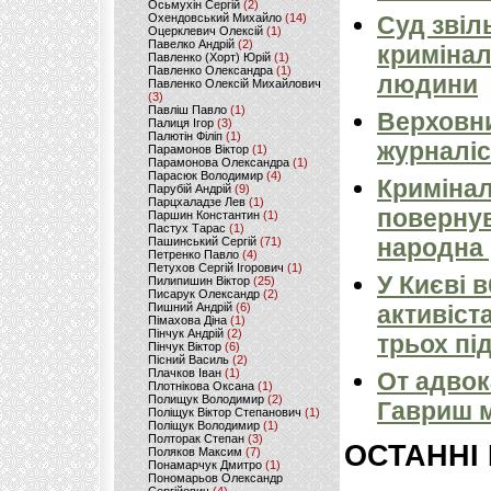
Осьмухін Сергій
(2)
Охендовський Михайло
(14)
Суд звіл
Оцерклевич Олексій
(1)
Павелко Андрій
(2)
кримінал
Павленко (Хорт) Юрій
(1)
Павленко Олександра
(1)
людини
Павленко Олексій Михайлович
(3)
Павліш Павло
(1)
Верховни
Палиця Ігор
(3)
Палютін Філіп
(1)
журналіс
Парамонов Віктор
(1)
Парамонова Олександра
(1)
Парасюк Володимир
(4)
Кримінал
Парубій Андрій
(9)
Парцхаладзе Лев
(1)
повернув
Паршин Константин
(1)
Пастух Тарас
(1)
народна 
Пашинський Сергій
(71)
Петренко Павло
(4)
Петухов Сергій Ігорович
(1)
У Києві 
Пилипишин Віктор
(25)
Писарук Олександр
(2)
Пишний Андрій
(6)
активіст
Пімахова Діна
(1)
Пінчук Андрій
(2)
трьох пі
Пінчук Віктор
(6)
Пісний Василь
(2)
Плачков Іван
(1)
От адвок
Плотнікова Оксана
(1)
Полищук Володимир
(2)
Гавриш м
Поліщук Віктор Степанович
(1)
Поліщук Володимир
(1)
Полторак Степан
(3)
ОСТАННІ
Поляков Максим
(7)
Понамарчук Дмитро
(1)
Пономарьов Олександр