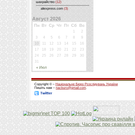
шахрайство
(12)
aliexpress.com
(3)
Август 2026
Пн
Вт
Ср
Чт
Пт
Сб
Вс
1
2
3
4
5
6
7
8
9
10
11
12
13
14
15
16
17
18
19
20
21
22
23
24
25
26
27
28
29
30
31
« Июл
Copyright © –
Національне Бюро Розслідувань України
Пишіть нам –
nacburo@gmail.com
.