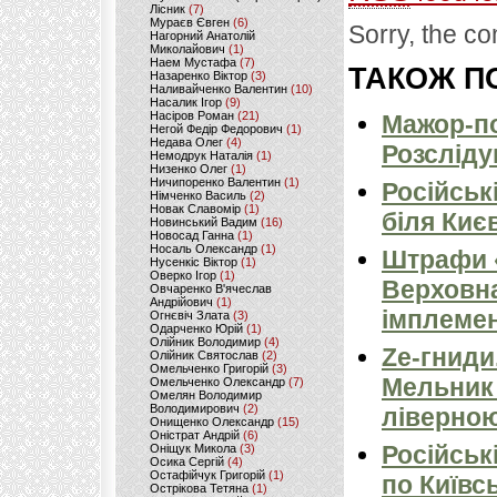
Лісник
(7)
Мураєв Євген
(6)
Sorry, the co
Нагорний Анатолій
Миколайович
(1)
Наем Мустафа
(7)
ТАКОЖ ПО
Назаренко Віктор
(3)
Наливайченко Валентин
(10)
Насалик Ігор
(9)
Насіров Роман
(21)
Мажор-по
Негой Федір Федорович
(1)
Недава Олег
(4)
Розсліду
Немодрук Наталія
(1)
Низенко Олег
(1)
Ничипоренко Валентин
(1)
Російськ
Німченко Василь
(2)
Новак Славомір
(1)
біля Киє
Новинський Вадим
(16)
Новосад Ганна
(1)
Носаль Олександр
(1)
Штрафи «
Нусенкіс Віктор
(1)
Оверко Ігор
(1)
Верховна
Овчаренко В'ячеслав
Андрійович
(1)
імплемен
Огнєвіч Злата
(3)
Одарченко Юрій
(1)
Олійник Володимир
(4)
Ze-гниди
Олійник Святослав
(2)
Омельченко Григорій
(3)
Мельник
Омельченко Олександр
(7)
Омелян Володимир
Володимирович
(2)
ліверно
Онищенко Олександр
(15)
Оністрат Андрій
(6)
Російськ
Оніщук Микола
(3)
Осика Сергій
(4)
Остафійчук Григорій
(1)
по Київсь
Острікова Тетяна
(1)