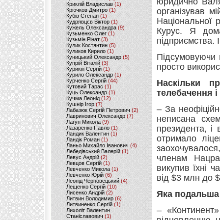
юридично Валя
Криклій Владислав
(1)
організував м
Крючков Дмитро
(1)
Кубів Степан
(1)
Національної 
Кудрявцєв Віктор
(1)
Кужель Олександра
(9)
Курус. Я дом
Кузьменко Олег
(1)
підприємства. 
Кузьмін Рінат
(3)
Кулик Костянтин
(5)
Куликов Кирило
(1)
Підсумовуючи п
Куницький Олександр
(5)
Купрій Віталій
(3)
просто викорис
Курикін Сергій
(1)
Курило Олександр
(1)
Курченко Сергій
(44)
Наскільки п
Кутовий Тарас
(1)
телебачення і
Куць Олександр
(1)
Кучма Леонід
(12)
Кушнір Ігор
(7)
– За неофіцій
Лабазюк Сергій Петрович
(2)
Лавринович Олександр
(7)
неписана схем
Лагун Микола
(9)
президента, і
Лазаренко Павло
(1)
Ландик Валентин
(1)
отримало ліцен
Ландік Роман
(1)
Ланьо Михайло Іванович
(4)
заохочувалося
Лебедівський Валерій
(1)
членам Нацра
Левус Андрій
(2)
Левцов Сергій
(1)
викупив їхні ч
Левченко Микола
(1)
Левченко Юрій
(6)
від $3 млн до
Леонід Черновецький
(4)
Лещенко Сергій
(10)
Яка подальша
Лисенко Андрій
(2)
Литвин Володимир
(6)
Литвиненко Сергій
(1)
– «Континент»
Лихоліт Валентин
Станіславович
(1)