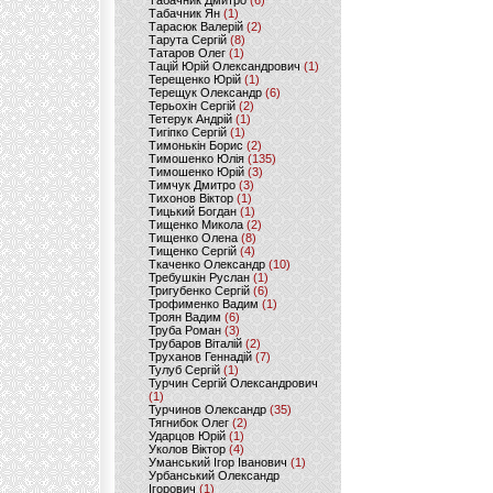
Табачник Дмитро
(6)
Табачник Ян
(1)
Тарасюк Валерій
(2)
Тарута Сергій
(8)
Татаров Олег
(1)
Тацій Юрій Олександрович
(1)
Терещенко Юрій
(1)
Терещук Олександр
(6)
Терьохін Сергій
(2)
Тетерук Андрій
(1)
Тигіпко Сергій
(1)
Тимонькін Борис
(2)
Тимошенко Юлія
(135)
Тимошенко Юрій
(3)
Тимчук Дмитро
(3)
Тихонов Віктор
(1)
Тицький Богдан
(1)
Тищенко Микола
(2)
Тищенко Олена
(8)
Тищенко Сергій
(4)
Ткаченко Олександр
(10)
Требушкін Руслан
(1)
Тригубенко Сергій
(6)
Трофименко Вадим
(1)
Троян Вадим
(6)
Труба Роман
(3)
Трубаров Віталій
(2)
Труханов Геннадій
(7)
Тулуб Сергій
(1)
Турчин Сергій Олександрович
(1)
Турчинов Олександр
(35)
Тягнибок Олег
(2)
Ударцов Юрій
(1)
Уколов Віктор
(4)
Уманський Ігор Іванович
(1)
Урбанський Олександр
Ігорович
(1)