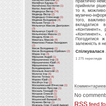
Матвієнко Анатолій
(2)
практично немо
Матвійчук Едуард
(5)
прийняли ріше
Матейченко Костянтин
(1)
Матіос Анатолій
(9)
то я, можливо
Медведчук Віктор
(74)
Медведь Віктор
(2)
музично-інфор
Медведько Олександр
(1)
того, важлив
Медяник Володимир
(4)
Мельник Петро
(3)
вкладатися в
Мельничук Максим Дмитрович
(3)
«Континент», 
Мельничук Сергій
(1)
«Континент»,
Мельніченко Микола
(2)
Мендель Юлія
(2)
Погодитися ж
Микитась Максим
(8)
Микитенко Роман Леонідович
залежність я не
(2)
Мисик Володимир
(1)
Спілкувалася
Мисик Володимир Юрійович
(2)
Мізрах Ігор
(3)
Мірошник Андрій
(1)
1 275 переглядів
Мірошниченко Ігор
(3)
Мірошниченко Юрій
(4)
Мірошніченко Іван
Володимирович
(2)
Могильов Анатолій
(2)
Молоток Ігор
(6)
Монтян Тетяна
(4)
Мороко Юрій
(2)
Мосійчук Ігор
(2)
Комментариев
Москалевський В'ячеслав
(1)
Москаленко Ярослав
(1)
Москаль Геннадій
(5)
No comments
Мочанов Олексій
(1)
Мошенець Олена
(1)
Мошенский Валерий
(5)
RSS
Муженко Віктор
(1)
feed fo
Мужчиль Олег (Сергій Аміров)