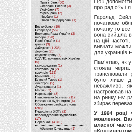
щоб допомогти
Приватбанк
(50)
Сбербанк России
(3)
про радіо?» І 
Укрінбанк
(7)
Укрсоцбанк
(2)
Гарольд Сейла
Фідобанк
(1)
Юніон стандард банк
(1)
початкове обл
Без рубрики
(19)
початку то все
Безпредєл
(56)
Верховна Рада України
(3)
вона вийшла в
вибори
(128)
на цій частоті
Герої України
(1)
гривня
(3)
вивчати можлив
Дайджест
(1 233)
Дерибан
(25)
для українців F
епідемія грипу
(4)
ЄДАПС: приватизація України
Пам’ятаю, як у
(5)
казнокрадство
(1)
стояла черга
контрабанда
(2)
корупція
(123)
транслювали р
Кримінал
(55)
було лише дв
Кутовий Тарас
(1)
Лохотрон
(5)
неважливо, я
Луценківщина
(1)
Мафія
(32)
настроював на 
Наркомафія
(3)
на ринку FМ-р
Національна безпека
(211)
Незаконне будівництво
(6)
збирає переваж
Обмеження свободи слова
(283)
Педофіли з БЮТу
(2)
У 1994 році 
переслідування журналістів
мовлення. Ва
(17)
Персоналії
(4 316)
власної част
Абдуллін Олександр
(3)
«Континентом