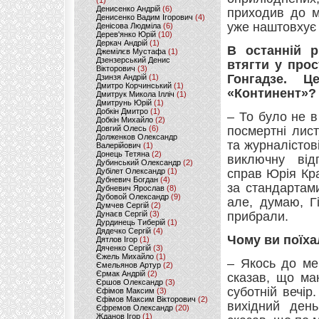
(1)
Денисенко Андрій
(6)
приходив до м
Денисенко Вадим Ігорович
(4)
уже наштовхує 
Денісова Людміла
(6)
Дерев'янко Юрій
(10)
Деркач Андрій
(1)
В останній р
Джемілєв Мустафа
(1)
Дзензерський Денис
втягти у прос
Вікторович
(3)
Гонгадзе. 
Дзинзя Андрій
(1)
Дмитро Корчинський
(1)
«Континент»?
Дмитрук Микола Ілліч
(1)
Дмитрунь Юрій
(1)
Добкін Дмитро
(1)
– То було не в
Добкін Михайло
(2)
Довгий Олесь
(6)
посмертні лист
Долженков Олександр
та журналістов
Валерійович
(1)
Донець Тетяна
(2)
виключну відп
Дубинський Олександр
(2)
Дубілет Олександр
(1)
справ Юрія Кр
Дубневич Богдан
(4)
за стандартами
Дубневич Ярослав
(8)
Дубовой Олександр
(9)
але, думаю, Г
Думчев Сергій
(2)
Дунаєв Сергій
(3)
прибрали.
Дурдинець Тиберій
(1)
Дядечко Сергій
(4)
Чому ви поїха
Дятлов Ігор
(1)
Дяченко Сергій
(3)
Єжель Михайло
(1)
– Якось до ме
Ємельянов Артур
(2)
Єрмак Андрій
(2)
сказав, що ма
Єршов Олександр
(3)
суботній вечір
Єфімов Максим
(3)
Єфімов Максим Вікторович
(2)
вихідний ден
Єфремов Олександр
(20)
Жданов Ігор
(1)