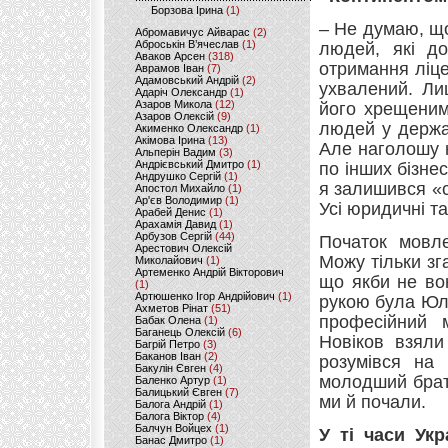
Борзова Ірина
(1)
– Не думаю, що
Абромавичус Айварас
(2)
Аброськін В’ячеслав
(1)
людей, які до
Аваков Арсен
(318)
отримання ліце
Аврамов Іван
(7)
Адамовський Андрій
(2)
ухвалений. Ли
Адаріч Олександр
(1)
Азаров Микола
(12)
його хрещеним
Азаров Олексій
(9)
людей у держа
Акименко Олександр
(1)
Акімова Ірина
(13)
Але наголошу 
Альперін Вадим
(3)
Андрієвський Дмитро
(1)
по інших бізне
Андрушко Сергій
(1)
я залишився «с
Апостол Михайло
(1)
Ар'єв Володимир
(1)
Усі юридичні та
Арабей Денис
(1)
Арахамія Давид
(1)
Арбузов Сергій
(44)
Початок мовле
Арестович Олексій
Можу тільки зг
Миколайович
(1)
Артеменко Андрій Вікторович
що якби не во
(1)
Артюшенко Ігор Андрійович
(1)
рукою була Юлі
Ахметов Рінат
(51)
професійний 
Бабак Олена
(1)
Баганець Олексій
(6)
Новіков взяли
Багрій Петро
(3)
Баканов Іван
(2)
розумівся на 
Бакулін Євген
(4)
молодший брат
Баленко Артур
(1)
Балицький Євген
(7)
ми й почали.
Балога Андрій
(1)
Балога Віктор
(4)
Балчун Войцех
(1)
У ті часи Ук
Банас Дмитро
(1)