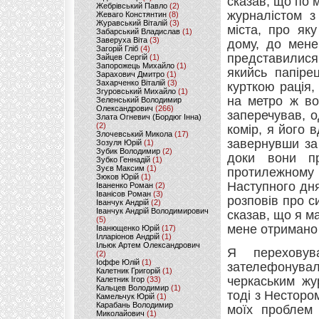
сказав, що по м
Жебрівський Павло
(2)
журналістом з
Жеваго Констянтин
(8)
Журавський Віталій
(3)
міста, про як
Забарський Владислав
(1)
Заверуха Віта
(3)
дому, до мене
Загорій Гліб
(4)
представилися
Зайцев Сергій
(1)
Запорожець Михайло
(1)
якийсь папіре
Зарахович Дмитро
(1)
Захарченко Віталій
(3)
курткою рація,
Згуровський Михайло
(1)
на метро ж во
Зеленський Володимир
Олександрович
(266)
заперечував, о
Злата Огневич (Бордюг Інна)
(2)
комір, я його в
Злочевський Микола
(17)
завернувши за 
Зозуля Юрій
(1)
Зубик Володимир
(2)
доки вони пр
Зубко Геннадій
(1)
Зуєв Максим
(1)
протилежному 
Зюков Юрій
(1)
Наступного дня
Іваненко Роман
(2)
Іванісов Роман
(3)
розповів про с
Іванчук Андрій
(2)
Іванчук Андрій Володимирович
сказав, що я ма
(5)
мене отримано
Іванющенко Юрій
(17)
Ілларіонов Андрій
(1)
Ільюк Артем Олександрович
Я переховув
(2)
Іоффе Юлій
(1)
зателефонув
Калетник Григорій
(1)
черкаським жу
Калетник Ігор
(33)
Кальцев Володимир
(1)
тоді з Несторо
Камельчук Юрій
(1)
Карабань Володимир
моїх проблем 
Миколайович
(1)