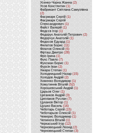
Усенко-Чорна Жанна
(2)
Усов Констянтин
(1)
Фабрикант Світлана Самуілівна
(2)
Фаєрмарк Сергій
(1)
Фаєрмарк Сергій
Олександрович
(1)
Файст Валерій
(1)
Федєєв Ігор
(1)
Федорук Анатолій Петрович
(2)
Федорчук Анатолій
(1)
Федосов Едуард
(1)
Филатов Борис
(11)
Філатов Олексій
(6)
Фірташ Дмитро
(28)
Фріз Ірина
(1)
Фукс Павло
(7)
Фуксман Борис
(1)
Фурсін Іван
(2)
Хмара Степан
(1)
Холодницький Назар
(15)
Холодов Андрій
(2)
Хоменко Володимир
(1)
Хомутиннік Віталій
(52)
Хорошевський Андрій
(1)
Царьов Олег
(1)
Циганков Андрій
(3)
Циплаков Руслан
(7)
Цуканов Віктор
(1)
Цушко Василь
(16)
Чеботарь Сергій
(15)
Чеботарьов Олексій
(1)
Чемерис Володимир
(1)
Чепинога Віталій
(1)
Черкаський Ігор
(12)
Черновецький Леонід
(2)
Черновецький Степан
(3)