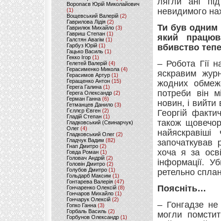
лягли ані пі
Воропаєв Юрій Миколайович
невидимого нах
(1)
Вощевський Валерій
(2)
Гаврилова Лідія
(2)
Ти був одним 
Гаврилюк Михайло
(3)
Гавриш Степан
(1)
який працюв
Галстян Авагім
(1)
Гарбуз Юрій
(1)
вбивство тепе
Гацько Василь
(1)
Гекко Ігор
(1)
– Робота Гії 
Гелетей Валерій
(4)
Герасименко Микола
(4)
яскравим журн
Герасимов Артур
(1)
Геращенко Антон
(15)
жодних обмеже
Герега Галина
(1)
потреби він м
Герега Олександр
(2)
Герман Ганна
(6)
новин, і вийти
Гетманцев Данило
(3)
Гєллєр Євген
(2)
Георгій факти
Гладій Степан
(1)
також щовечор
Гладковський (Свинарчук)
Олег
(4)
найяскравіші
Гладковський Олег
(2)
Гладчук Вадим
(82)
започаткував 
Гнап Дмитро
(2)
хоча я за осв
Говда Роман
(1)
Головач Андрій
(2)
інформації. У
Головін Дмитро
(2)
Голубов Дмитро
(1)
ретельно сплан
Гольдарб Максим
(1)
Гонтарева Валерія
(47)
Поясніть…
Гончаренко Олексій
(8)
Гончаров Михайло
(1)
Гончарук Олексій
(2)
– Гонгадзе не
Гопко Ганна
(3)
Горбаль Василь
(2)
могли помстит
Горбунов Олександр
(1)