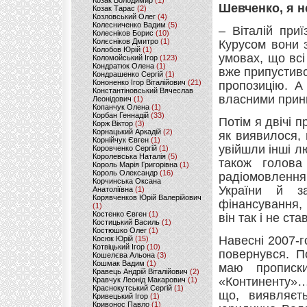
Козак Володимир
(1)
Шевченко, я 
Козак Тарас
(2)
Козловський Олег
(4)
Колесниченко Вадим
(5)
– Віталій при
Колесніков Борис
(10)
Колєсніков Дмитро
(1)
Курусом вони 
Колобов Юрій
(1)
умовах, що всі
Коломойський Ігор
(123)
Кондратюк Олена
(1)
вже припустив
Кондрашенко Сергій
(1)
Кононенко Ігор Віталійович
(21)
пропозицію. А
Константіновський Вячеслав
власними принц
Леонідович
(1)
Копанчук Олена
(1)
Корбан Геннадій
(33)
Потім я двічі п
Корж Віктор
(3)
Корнацький Аркадій
(2)
як виявилося, 
Корнійчук Євген
(1)
увійшли інші л
Коровченко Сергій
(1)
Королевська Наталія
(5)
також голова
Король Марія Григорівна
(1)
Король Олександр
(16)
радіомовленн
Корчинська Оксана
України й за
Анатоліївна
(1)
Корявченков Юрій Валерійович
фінансування, 
(1)
Костенко Євген
(1)
він так і не став
Костицький Василь
(1)
Костюшко Олег
(1)
Навесні 2007-г
Косюк Юрій
(15)
Котвіцький Ігор
(10)
повернувся. П
Кошелєва Альона
(3)
Кошмак Вадим
(1)
маю прописки
Кравець Андрій Віталійович
(2)
«Континенту»…
Кравчук Леонід Макарович
(1)
Краснокутський Сергій
(1)
що, виявляєт
Кривецький Ігор
(1)
Кривонос Павло
(1)