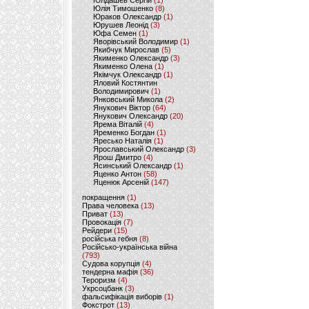
Юлдашев Сергій
(1)
Юлія Тимошенко
(8)
Юраков Олександр
(1)
Юрушев Леонід
(3)
Юфа Семен
(1)
Яворівський Володимир
(1)
Якибчук Мирослав
(5)
Якименко Олександр
(3)
Якименко Олена
(1)
Якімчук Олександр
(1)
Яловий Костянтин
Володимирович
(1)
Янковський Микола
(2)
Янукович Віктор
(64)
Янукович Олександр
(20)
Ярема Віталій
(4)
Яременко Богдан
(1)
Яресько Наталія
(1)
Ярославський Олександр
(3)
Ярош Дмитро
(4)
Ясинський Олександр
(1)
Яценко Антон
(58)
Яценюк Арсеній
(147)
покращення
(1)
Права человека
(13)
Приват
(13)
Провокація
(7)
Рейдери
(15)
російська гебня
(8)
Російсько-українська війна
(793)
Судова корупція
(4)
тендерна мафія
(36)
Тероризм
(4)
Укрсоцбанк
(3)
фальсифікація виборів
(1)
Фокстрот
(13)