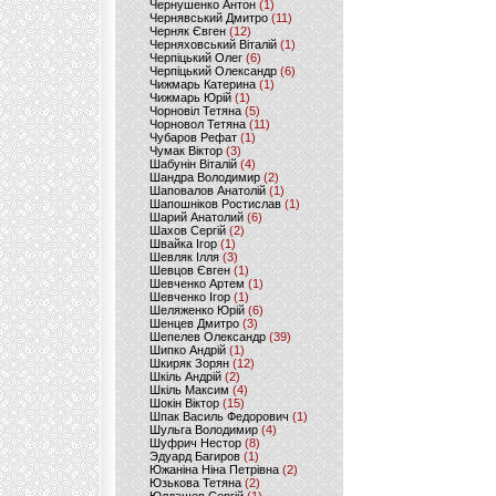
Чернушенко Антон
(1)
Чернявський Дмитро
(11)
Черняк Євген
(12)
Черняховський Віталій
(1)
Черпіцький Олег
(6)
Черпіцький Олександр
(6)
Чижмарь Катерина
(1)
Чижмарь Юрій
(1)
Чорновіл Тетяна
(5)
Чорновол Тетяна
(11)
Чубаров Рефат
(1)
Чумак Віктор
(3)
Шабунін Віталій
(4)
Шандра Володимир
(2)
Шаповалов Анатолій
(1)
Шапошніков Ростислав
(1)
Шарий Анатолий
(6)
Шахов Сергій
(2)
Швайка Ігор
(1)
Шевляк Ілля
(3)
Шевцов Євген
(1)
Шевченко Артем
(1)
Шевченко Ігор
(1)
Шеляженко Юрій
(6)
Шенцев Дмитро
(3)
Шепелев Олександр
(39)
Шипко Андрій
(1)
Шкиряк Зорян
(12)
Шкіль Андрій
(2)
Шкіль Максим
(4)
Шокін Віктор
(15)
Шпак Василь Федорович
(1)
Шульга Володимир
(4)
Шуфрич Нестор
(8)
Эдуард Багиров
(1)
Южаніна Ніна Петрівна
(2)
Юзькова Тетяна
(2)