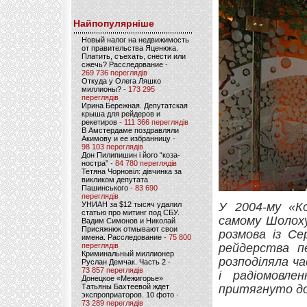
Найпопулярніше
Новый налог на недвижимость
от правительства Яценюка.
Платить, съехать, снести или
сжечь? Расследование
-
269 736 переглядів
Откуда у Олега Ляшко
миллионы?
- 173 295
переглядів
Ирина Бережная. Депутатская
крыша для рейдеров и
рекетиров
- 111 366 переглядів
В Амстердаме поздравляли
Акимову и ее избранницу
-
98 103 переглядів
Дон Пилипишин і його “коза-
ностра”
- 84 780 переглядів
Тетяна Чорновіл: дівчинка за
викликом депутата
Пашинського
- 83 690
переглядів
УНИАН за $12 тысяч удалил
У 2004-му «К
статью про митинг под СБУ.
самому Шолоху
Вадим Симонов и Николай
Присяжнюк отмывают свои
розмова із Се
имена. Расследование
- 75 800
переглядів
рейдерства п
Криминальный миллионер
розподіляла ч
Руслан Демчак. Часть 2
-
73 857 переглядів
і радіомовл
Донецкое «Межигорье»
Татьяны Бахтеевой ждет
притягнуто до 
экспроприаторов. 10 фото
-
73 289 переглядів