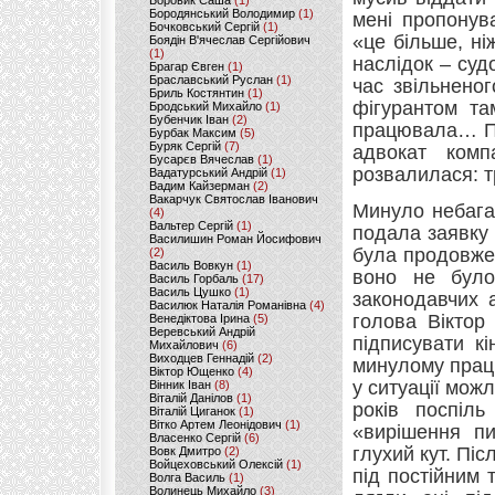
Боровик Саша
(1)
Бородянський Володимир
(1)
мені пропонув
Бочковський Сергій
(1)
«це більше, ні
Боядін В'ячеслав Сергійович
(1)
наслідок – суд
Брагар Євген
(1)
Браславський Руслан
(1)
час звільнено
Бриль Костянтин
(1)
фігурантом та
Бродський Михайло
(1)
Бубенчик Іван
(2)
працювала… По
Бурбак Максим
(5)
Буряк Сергій
(7)
адвокат комп
Бусарєв Вячеслав
(1)
розвалилася: 
Вадатурський Андрій
(1)
Вадим Кайзерман
(2)
Вакарчук Святослав Іванович
Минуло небагат
(4)
Вальтер Сергій
(1)
подала заявку 
Василишин Роман Йосифович
була продовжен
(2)
Василь Вовкун
(1)
воно не було
Василь Горбаль
(17)
Василь Цушко
(1)
законодавчих 
Василюк Наталія Романівна
(4)
голова Віктор
Венедіктова Ірина
(5)
Веревський Андрій
підписувати к
Михайлович
(6)
Виходцев Геннадій
(2)
минулому прац
Віктор Ющенко
(4)
у ситуації можл
Вінник Іван
(8)
Віталій Данілов
(1)
років поспіл
Віталій Циганок
(1)
Вітко Артем Леонідович
(1)
«вирішення пи
Власенко Сергій
(6)
глухий кут. Пі
Вовк Дмитро
(2)
Войцеховський Олексій
(1)
під постійним 
Волга Василь
(1)
Волинець Михайло
(3)