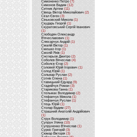
Симоненко Петро
(7)
Симонов Вадим
(12)
Ситник Артем
(11)
Сівець Віктор Миколайович
(2)
Сігал Євген
(3)
Сіньковский Микола
(1)
Скударь Георгій
(1)
Скуратовський Сергій Іванович
(1)
Слободян Олександр
В'ячеславович
(1)
Слюсарчук Андрій
(1)
Смалій Віктор
(1)
Смешко Ігор
(1)
Смолій Яків
(1)
Снєгирьов Дмитро
(2)
Соболев Вячеслав
(4)
Соболєв Єгор
(2)
Соловей Юрій Ігорович
(1)
Солод Юрій
(1)
Сольвар Руслан
(2)
Сотнік Олена
(1)
Ставицький Едуард
(9)
Стаднійчук Роман
(3)
Старикова Ганна
(1)
Стельмах Володимир
(2)
Стефанчук Микола
(1)
Стефанчук Руслан
(1)
Стець Юрій
(1)
Столар Вадим
(27)
Страшний Анатолій Андрійович
(1)
Струк Володимир
(1)
Супрун Уляна
(10)
Супруненко В'ячеслав
(1)
Суркіс Григорій
(3)
Сюмар Вікторія
(3)