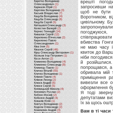
врешті погод
Каретко Володимир
Олександрович
(1)
запросивши на
Кармазін Юрій
(1)
Карплюк Володимир
(3)
щоб не бути 
Каськів Владислав
(7)
Воротником, в
Кацуба Володимир
(4)
Кацуба Олександр
(8)
цивільному. Бу
Кацуба Сергій
(5)
Квіташвілі Олександр
(3)
запропонувал
Келестин Валерій
(2)
погоджуюся
Кернес Геннадій
(14)
Кивалов Сергій
(12)
співпрацювати 
Кириленко В’ячеслав
(2)
Кириленко Павло
вбивства Гонг
Олександрович
(1)
не маю часу і
Ківа Ілля
(5)
Ківалов Сергій
(46)
квиток до Варш
Кірш Олександр Вікторович
(1)
Кісільов Ігор Петрович
(1)
ніби погодився
Кіссе Антон
(2)
й розійшлися.
Клименко Володимир
(4)
Клименко Олександр
(8)
попрощався, а
Климець Павло
(1)
Кличко Віталій
(55)
обривала мій 
Кличко Володимир
(1)
приміщення ра
Клімкін Павло
(4)
Клімов Леонід
(2)
вивезли все о
Клюєв Андрій
(6)
Клюєв Сергій
(5)
оформлення бу
Княжицький Микола
(4)
Я тоді зверн
Князевич Руслан
(2)
Кобзон Иосиф
(2)
депутатами виз
Коболєв Андрій
(4)
Ковалів Юлія
(1)
їх за щось ош
Ковтун Володимир
(2)
Кодола Олександр
(2)
Кожемякін Андрій
(3)
Вам в ті часи