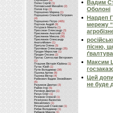
Сергійович
(4)
Вадим Ст
Попко Сергій
(1)
Поплавський Михайло
(2)
Оболоні
Попов Ігор
(2)
Порошенко Марина
(1)
Порошенко Олексій Петрович
Нардеп 
(4)
Порошенко Петро
(465)
мережу “
Портнов Андрій
(9)
Потураєв Микита
(1)
агробізн
Прессман Олександр
(3)
Присяжнюк Анатолій
(5)
Присяжнюк Микола
(38)
російськ
Присяжнюк Олександр
Анатолійович
(1)
пісню, щ
Притула Олена
(3)
Прогнімак Олександр
(35)
Продан Мирослав
(1)
ґвалтува
Продан Оксана
(2)
Протас Святослав Вікторович
Максим 
(1)
Пташник Вікторія Юріївна
(1)
Путас Юрій
(1)
госзаказ
Путін Володимир
(38)
Пшонка Артем
(8)
Пшонка Віктор
(4)
Цей допи
Рабінович Вадим Зіновійович
(6)
не буде 
Разумков Дмитро
(3)
Райнін Ігор
(5)
Ратніков Дмитро
(1)
Рачук Олег
(1)
Резніков Олексій
(1)
Резніченко Валентин
Михайлович
(1)
Речинський Станіслав
(1)
Рибак Володимир
(1)
Рибаков Микола
(1)