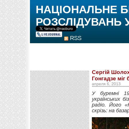
НАЦІОНАЛЬНЕ 
РОЗСЛІДУВАНЬ 
RSS
Сергій Шолох
Гонгадзе міг
апреля 6, 2013
У буремні 1
українських б
радіо. Його 
скрізь: на баз