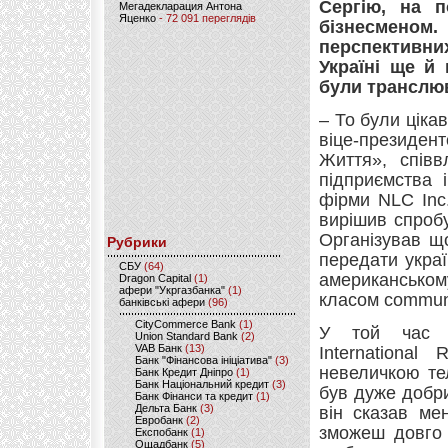
Сергію, на 
Мегадекларация Антона
Яценко
- 72 091 переглядів
бізнесмено
перспективних
Україні ще й
були транслю
– То були цікав
віце-президен
Життя», співв
підприємства 
фірми NLC Іnc.
вирішив спроб
Організував що
Рубрики
передати укра
CБУ
(64)
американському
Dragon Capital
(1)
афери "Укргазбанка"
(1)
класом communic
банківські афери
(96)
CityCommerce Bank
(1)
У той час сп
Union Standard Bank
(2)
VAB Банк
(13)
International
Банк "Фінансова ініціатива"
(3)
невеличкою тел
Банк Кредит Дніпро
(1)
Банк Національний кредит
(3)
був дуже добр
Банк Фінанси та кредит
(1)
Дельта Банк
(3)
він сказав ме
Евробанк
(2)
зможеш довго 
Експобанк
(1)
Ощадбанк
(5)