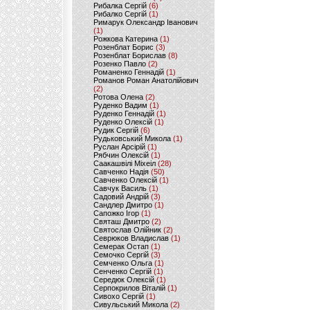
Рибалка Сергій
(6)
Рибалко Сергій
(1)
Римарук Олександр Іванович
(1)
Рожкова Катерина
(1)
Розенблат Борис
(3)
Розенблат Борислав
(8)
Розенко Павло
(2)
Романенко Геннадій
(1)
Романов Роман Анатолійович
(2)
Ротова Олена
(2)
Руденко Вадим
(1)
Руденко Геннадій
(1)
Руденко Олексій
(1)
Рудик Сергій
(6)
Рудьковський Микола
(1)
Руслан Арсірій
(1)
Рябчин Олексій
(1)
Саакашвілі Міхеіл
(28)
Савченко Надія
(50)
Савченко Олексій
(1)
Савчук Василь
(1)
Садовий Андрій
(3)
Сандлер Дмитро
(1)
Сапожко Ігор
(1)
Святаш Дмитро
(2)
Святослав Олійник
(2)
Севрюков Владислав
(1)
Семерак Остап
(1)
Семочко Сергій
(3)
Семченко Ольга
(1)
Сенченко Сергій
(1)
Середюк Олексій
(1)
Серпокрилов Віталій
(1)
Сивохо Сергій
(1)
Сивульський Микола
(2)