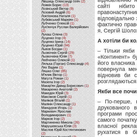
відновленню н
Лівшиць Олександр Ілліч
(2)
Ложкін Борис
(13)
сайті ніби
Лозінський Віктор
(9)
правонаступ
Лозовий Андрій
(6)
Локтіонова Наталя
(1)
відповідально 
Лубківський Маркіян
(1)
Лубченко Олексій
(1)
фактично прав
Лук'янчук Руслан Валерійович
я, Сергій Шолох
(2)
Лукаш Олена
(3)
Луценко Ігор
(4)
А хотіли би к
Луценко Ірина
(14)
Луценко Юрій
(94)
Львов Богдан
(1)
– Тільки якби
Льовочкін Сергій
(29)
«Континент» б
Льовочкіна Юлія
(7)
Любченко Олексій
(1)
його власника 
Лялька (Горган) Олександр
(4)
Лях Вадим
(1)
повернула мен
Ляшко Олег
(85)
відновив би с
М'ялик Віктор
(1)
Магута Роман
(1)
розглядаються
Мазепа Ігор
(2)
Макар'ян Давид Борисович
(1)
Макаренко Анатолій
(2)
Якби все почи
Македон Юрій
(3)
Максімов Сергій
(1)
Маліков Віталій
(1)
– По-перше, 
Малінін Олександр
(1)
друкованого в
Манцуров Игорь
(1)
Маркевич Ярослав
програми прос
Володимирович
(1)
Марков Ігор
(2)
самого початку
Мартиненко Микола
(26)
власної рекла
Марушевська Юлія
(3)
Маслов Юрій Костянтинович
рухатися в б
(2)