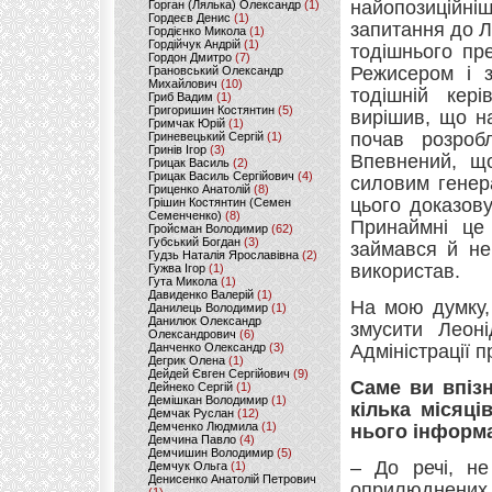
найопозиційні
Горган (Лялька) Олександр
(1)
Гордеєв Денис
(1)
запитання до Л
Гордієнко Микола
(1)
Гордійчук Андрій
(1)
тодішнього пр
Гордон Дмитро
(7)
Режисером і з
Грановський Олександр
Михайлович
(10)
тодішній кер
Гриб Вадим
(1)
Григоришин Костянтин
(5)
вирішив, що н
Гримчак Юрій
(1)
почав розроб
Гриневецький Сергій
(1)
Гринів Ігор
(3)
Впевнений, що
Грицак Василь
(2)
Грицак Василь Сергійович
(4)
силовим генер
Гриценко Анатолій
(8)
цього доказову
Грішин Костянтин (Семен
Семенченко)
(8)
Принаймні це
Гройсман Володимир
(62)
Губський Богдан
(3)
займався й не
Гудзь Наталія Ярославівна
(2)
використав.
Гужва Ігор
(1)
Гута Микола
(1)
Давиденко Валерій
(1)
На мою думку,
Данилець Володимир
(1)
Данилюк Олександр
змусити Леоні
Олександрович
(6)
Данченко Олександр
(3)
Адміністрації п
Дегрик Олена
(1)
Дейдей Євген Сергійович
(9)
Саме ви впізн
Дейнеко Сергій
(1)
Демішкан Володимир
(1)
кілька місяці
Демчак Руслан
(12)
Демченко Людмила
(1)
нього інфор
Демчина Павло
(4)
Демчишин Володимир
(5)
– До речі, не
Демчук Ольга
(1)
Денисенко Анатолій Петрович
оприлюднених