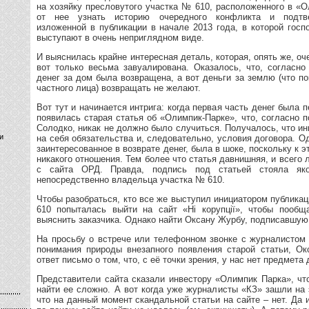
на хозяйку пресловутого участка № 610, расположенного в «
от нее узнать историю очередного конфликта и подтв
изложенной в публикации в начале 2013 года, в которой гос
выступают в очень неприглядном виде.
И выяснилась крайне интересная деталь, которая, опять же, оч
вот только весьма завуалирована. Оказалось, что, согласно
денег за дом была возвращена, а вот деньги за землю (что по
частного лица) возвращать не желают.
Вот тут и начинается интрига: когда первая часть денег была 
появилась старая статья об «Олимпик-Парке», что, согласно 
Солодко, никак не должно было случиться. Получалось, что и
и
на себя обязательства и, следовательно, условия договора. Од
заинтересованное в возврате денег, была в шоке, поскольку к 
никакого отношения. Тем более что статья давнишняя, и всего
с сайта ОРД. Правда, подпись под статьей стояла як
непосредственно владельца участка № 610.
Чтобы разобраться, кто все же выступил инициатором публика
610 попыталась выйти на сайт «Ні корупції», чтобы пообщ
выяснить заказчика. Однако найти Оксану Журбу, подписавшую 
На просьбу о встрече или телефонном звонке с журналистом 
понимания природы внезапного появления старой статьи, О
ответ письмо о том, что, с её точки зрения, у нас нет предмета 
Представители сайта сказали инвестору «Олимпик Парка», что
найти ее сложно. А вот когда уже журналисты «КЗ» зашли на э
что на данный момент скандальной статьи на сайте – нет. Да 