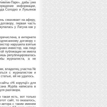
Олимпик-Парк», дабы уже
ерждение информации,
пода Солодко и Лукьянов
ень смахивает на аферу,
 договору, первая часть
купалась у Лагуна как у
перечислена, в интернете
подписанному договору с
нвестор нарушила взятые
нако инвестор, как лицо
этой публикации не имела
 лишь републицировалась
обы журналиста, а не
ции, владелец участка №
аться с журналистом и
статью, ей не удалось.
сайты «Ні корупції» для
ксана Журба написала в
для разговора.
 такая есть, вот только
тот сайт, то оказалось,
и автора с таким именем