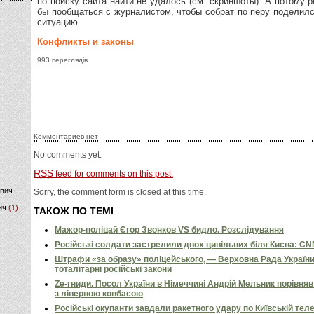
по поиску сайта найти не удалось (см. скриншоты). А потому 
бы пообщаться с журналистом, чтобы собрат по перу поделил
ситуацию.
)
Конфликты и законы
993 переглядів
Комментариев нет
No comments yet.
RSS
feed for comments on this post.
ович
Sorry, the comment form is closed at this time.
ич
(1)
ТАКОЖ ПО ТЕМІ
Мажор-поліцай Єгор Звонков VS бидло. Розслідування
Російські солдати застрелили двох цивільних біля Києва: C
Штрафи «за образу» поліцейського, — Верховна Рада Україн
тоталітарні російські закони
Ze-гниди. Посол України в Німеччині Андрій Мельник порівн
з ліверною ковбасою
Російські окупанти завдали ракетного удару по Київській телев