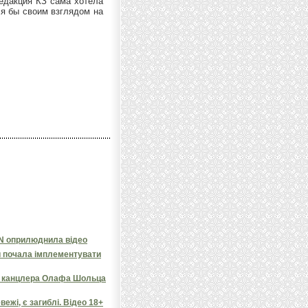
редакция КЗ сама хотела
ся бы своим взглядом на
NN оприлюднила відео
и почала імплементувати
яв канцлера Олафа Шольца
ежі, є загиблі. Відео 18+