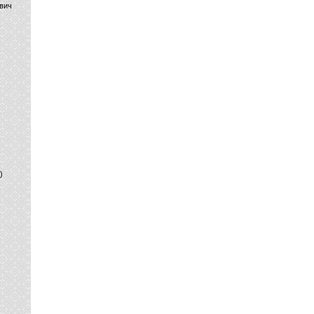
вич
)