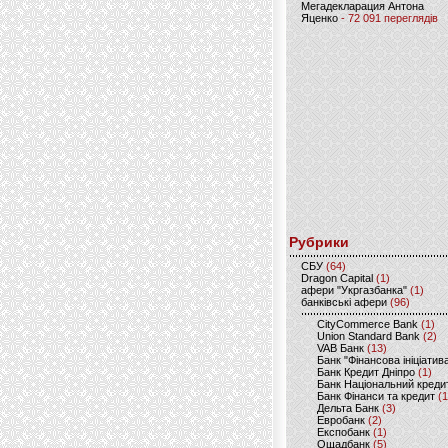
Мегадекларация Антона
Яценко
- 72 091 переглядів
Рубрики
CБУ
(64)
Dragon Capital
(1)
афери "Укргазбанка"
(1)
банківські афери
(96)
CityCommerce Bank
(1)
Union Standard Bank
(2)
VAB Банк
(13)
Банк "Фінансова ініціатив
Банк Кредит Дніпро
(1)
Банк Національний креди
Банк Фінанси та кредит
(1
Дельта Банк
(3)
Евробанк
(2)
Експобанк
(1)
Ощадбанк
(5)