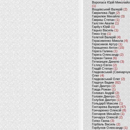
Воропаєв Юрій Миколайо
(1)
Вощевський Валерій
(2)
Гаврилова Лідія
(2)
Гаврилюк Михайло
(3)
Гавриш Степан
(1)
Галстян Авагім
(1)
Гарбуз Юрій
(1)
Гацько Василь
(1)
Гекко Ігор
(1)
Гелетей Валерій
(4)
Герасименко Микола
(4)
Герасимов Артур
(1)
Геращенко Антон
(15)
Герега Галина
(1)
Герега Олександр
(2)
Герман Ганна
(6)
Гетманцев Данило
(3)
Гєллєр Євген
(2)
Гладій Степан
(1)
Гладковський (Свинарчук
Олег
(4)
Гладковський Олег
(2)
Гладчук Вадим
(82)
Гнап Дмитро
(2)
Говда Роман
(1)
Головач Андрій
(2)
Головін Дмитро
(2)
Голубов Дмитро
(1)
Гольдарб Максим
(1)
Гонтарева Валерія
(47)
Гончаренко Олексій
(8)
Гончаров Михайло
(1)
Гончарук Олексій
(2)
Гопко Ганна
(3)
Горбаль Василь
(2)
Горбунов Олександр
(1)