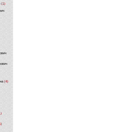
р
(1)
вич
ович
фович
на
(4)
1)
1)