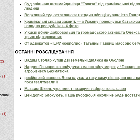
Суд звільнив антимайданівця ''Топаза'' від кримінальної відп
людини
Верховний суд остаточно затвердив вбивці журналіста Гонга
Кримінальні справи закриті, — в Україну повернувся батько-
народна республіка». 4 фото
У Києві вбили добровольця та громадського активіста Олекс
трьох підозрюваних
От адвокатов «ILF/Инюрполис» Татьяны Гавриш массово бег
ОСТАННІ РОЗСЛІДУВАННЯ
Вадим Столар купив дві земельні ділянки на Оболоні
(2)
Нардеп Гончаренко побудував масштабну мережу “Гончаренко
агробізнесу Бахматюка
ч
(1)
російський шансон. Вони слухали таку саму пісню, що ось гр
поки ґвалтували її
Максим Шкиль укрепляет позиции в сфере госзаказов
сович
Цей допис блокують. Наша русофобія ніколи не буде достат
ч
(1)