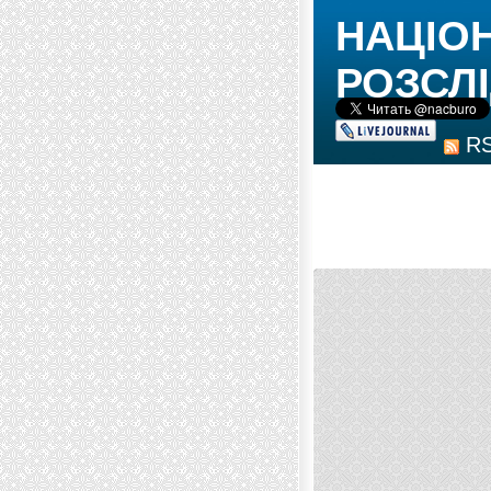
НАЦІО
РОЗСЛІ
R