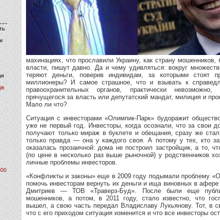
ть
и
махинациях, что прославили Украину, как страну мошенников
власти, пишут давно. Да и чему удивляться: вокруг множест
теряют деньги, поверив индивидам, за которыми стоят п
ая
миллионеры? И самое страшное, что и взывать к справед
ів
правоохранительных органов, практически невозможно, 
прячущегося за власть или депутатский мандат, милиция и прок
Мало ли что?
Ситуация с инвесторами «Олимпик-Парк» будоражит обществ
уже не первый год. Инвесторы, когда осознали, что за свои 
получают только мираж в буклете и обещания, сразу же стал
только правда — она у каждого своя. А потому у тех, кто з
оказалась прозаичной: дома не построил застройщик, а то, 
(по цене в несколько раз выше рыночной) у родственников хо
личные проблемы инвесторов.
800
«Конфликты и законы» еще в 2009 году подымали проблему «О
помочь инвесторам вернуть их деньги и ища виновных в афере
Дмитриев — ТОВ «Траверз-Буд». После были еще публи
мошенников, а потом, в 2011 году, стало известно, что гос
вышел, а свою часть передал Владиславу Лукьянову. Тот, в 
что с его приходом ситуация изменится и что все инвесторы ос