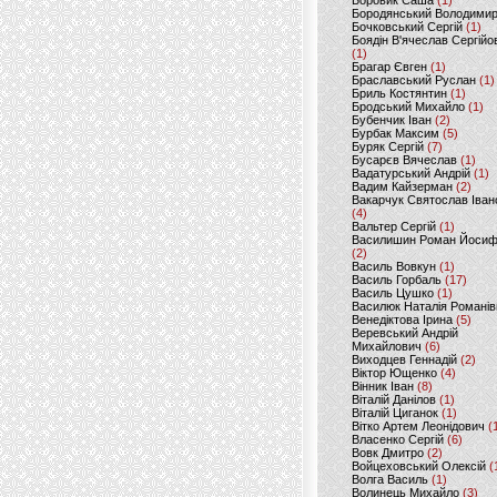
Боровик Саша
(1)
Бородянський Володими
Бочковський Сергій
(1)
Боядін В'ячеслав Сергійо
(1)
Брагар Євген
(1)
Браславський Руслан
(1)
Бриль Костянтин
(1)
Бродський Михайло
(1)
Бубенчик Іван
(2)
Бурбак Максим
(5)
Буряк Сергій
(7)
Бусарєв Вячеслав
(1)
Вадатурський Андрій
(1)
Вадим Кайзерман
(2)
Вакарчук Святослав Іван
(4)
Вальтер Сергій
(1)
Василишин Роман Йоси
(2)
Василь Вовкун
(1)
Василь Горбаль
(17)
Василь Цушко
(1)
Василюк Наталія Романів
Венедіктова Ірина
(5)
Веревський Андрій
Михайлович
(6)
Виходцев Геннадій
(2)
Віктор Ющенко
(4)
Вінник Іван
(8)
Віталій Данілов
(1)
Віталій Циганок
(1)
Вітко Артем Леонідович
(
Власенко Сергій
(6)
Вовк Дмитро
(2)
Войцеховський Олексій
(
Волга Василь
(1)
Волинець Михайло
(3)