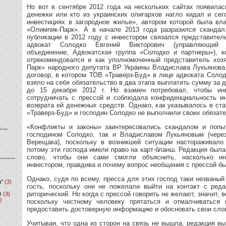
Но вот в сентябре 2012 года на нескольких сайтах появилас
денежки или кто из украинских олигархов нагло кидал и сег
инвестициях в загородное жилье», автором которой была в
«Олимпик-Парк». А в начале 2013 года разразился скандал
публикации в 2012 году с инвестором связался представите
адвокат Солодко Евгений Викторович (управляющий п
объединение, Адвокатская группа «Солодко и партнеры»), к
отрекомендовался и как уполномоченный представитель хоз
Парк» народного депутата ВР Украины Владислава Лукьянова,
договор, в котором ТОВ «Траверз-Буд» в лице адвоката Соло
взяло на себя обязательство в два этапа выплатить сумму за 
до 15 декабря 2012 г. Но взамен потребовал, чтобы ин
сотрудничать с прессой и соблюдала конфиденциальность и
возврата ей денежных средств. Однако, как указывалось в ст
«Траверз-Буд» и господин Солодко не выполнили своих обязате
«Конфликты и законы» заинтересовались скандалом и попыт
господином Солодко, так и Владиславом Лукьяновым (чере
Верещака), поскольку в возникшей ситуации настораживало
потому эти господа имели право на карт-бланш. Редакция была
слово, чтобы они сами смогли объяснить, насколько ин
инвестором, правдива и почему вопрос необщения с прессой бы
Однако, судя по всему, пресса для этих господ таки незваны
а"
(3)
гость, поскольку они не пожелали выйти на контакт с ред
риторический. Но когда с прессой говорить не желают, значит, в
т
(3)
)
поскольку честному человеку прятаться и отмалчиваться 
предоставить достоверную информацию и обосновать свои слов
Учитывая, что одна из сторон на связь не вышла, редакция 