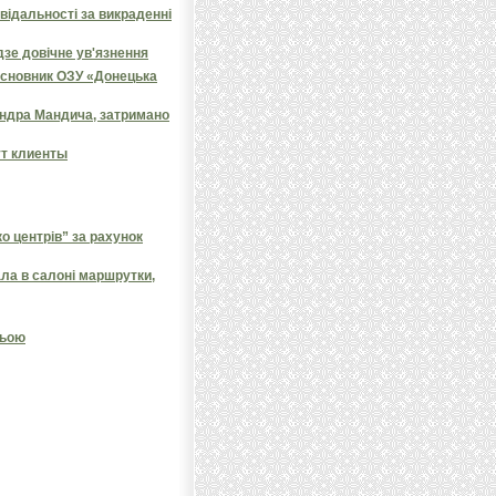
овідальності за викраденні
дзе довічне ув'язнення
засновник ОЗУ «Донецька
андра Мандича, затримано
ут клиенты
 центрів” за рахунок
ала в салоні маршрутки,
ньою