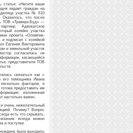
ь статья: «Несите ваши
одня кидает граждан на
ладелица участка № 610
. Оказалось, что после
ль ТОВ «Траверз-Буд» —
артнер, Адвокатское
оторый хозяйке участка
яина проекта «Олимпик-
 и подписал с хозяйкой
дко Евгения Викторовича
дом и земельный участок
вестор согласилась не
нформации, касающейся
атье, представители ТОВ
льств.
ались связаться как с
з его помощника Ивана
 несколько факторов, и
 готова предоставить им
формация, изложенная
л настолько важен.
й и очень нежелательный
акцией. Почему? Вопрос
сегда есть что скрывать,
незачем: всегда можно
а и поступки.
вынуждена была выходить