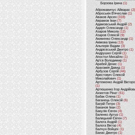
Борзова Ірина
(1)
Абромавичус Айварас
(2
Аброськін В’ячеслав
(1)
Аваков Арсен
(318)
Аврамов Іван
(7)
Адамовський Андрій
(2)
Адаріч Олександр
(1)
Азаров Микола
(12)
Азаров Олексій
(9)
Акименко Олександр
(1)
Акімова Ірина
(13)
Альперін Вадим
(3)
Андрієвський Дмитро
(1)
Андрушко Сергій
(1)
Апостол Михайло
(1)
Ар'єв Володимир
(1)
Арабей Денис
(1)
Арахамія Давид
(1)
Арбузов Сергій
(44)
Арестович Олексій
Миколайович
(1)
Артеменко Андрій Віктор
(1)
Артюшенко Ігор Андрійов
Ахметов Рінат
(51)
Бабак Олена
(1)
Баганець Олексій
(6)
Багрій Петро
(3)
Баканов Іван
(2)
Бакулін Євген
(4)
Баленко Артур
(1)
Балицький Євген
(7)
Балога Андрій
(1)
Балога Віктор
(4)
Балчун Войцех
(1)
Банас Дмитро
(1)