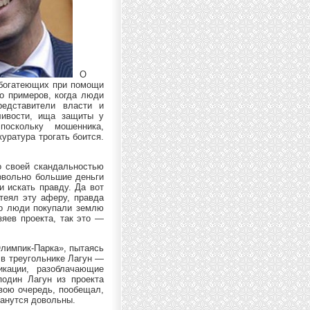
О
, богатеющих при помощи
во примеров, когда люди
редставители власти и
ливости, ища защиты у
поскольку мошенника,
уратура трогать боится.
о своей скандальностью
довольно большие деньги
и искать правду. Да вот
атеял эту аферу, правда
что люди покупали землю
зяев проекта, так это —
лимпик-Парка», пытаясь
 в треугольнике Лагун —
кации, разоблачающие
подин Лагун из проекта
свою очередь, пообещал,
танутся довольны.