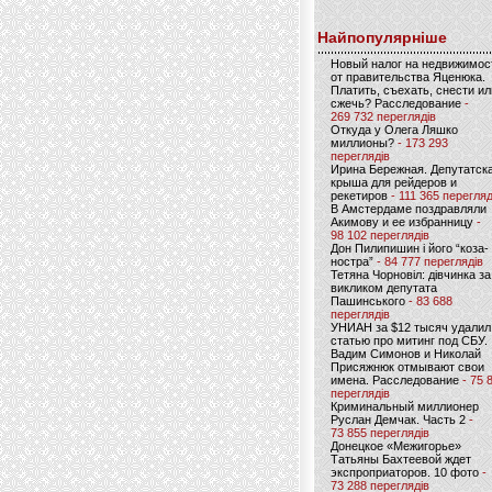
Найпопулярніше
Новый налог на недвижимос
от правительства Яценюка.
Платить, съехать, снести ил
сжечь? Расследование
-
269 732 переглядів
Откуда у Олега Ляшко
миллионы?
- 173 293
переглядів
Ирина Бережная. Депутатск
крыша для рейдеров и
рекетиров
- 111 365 перегляд
В Амстердаме поздравляли
Акимову и ее избранницу
-
98 102 переглядів
Дон Пилипишин і його “коза-
ностра”
- 84 777 переглядів
Тетяна Чорновіл: дівчинка за
викликом депутата
Пашинського
- 83 688
переглядів
УНИАН за $12 тысяч удалил
статью про митинг под СБУ.
Вадим Симонов и Николай
Присяжнюк отмывают свои
имена. Расследование
- 75 
переглядів
Криминальный миллионер
Руслан Демчак. Часть 2
-
73 855 переглядів
Донецкое «Межигорье»
Татьяны Бахтеевой ждет
экспроприаторов. 10 фото
-
73 288 переглядів