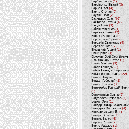
Барбул Павло
(1)
Барвіненко Віталій
(3)
Барна Олег
(4)
Барна Степан
(2)
Баулін Юрій
(2)
Бахматюк Олег
(91)
Бахтеєва Тетяна
(55)
Бачун Олег
(3)
Бейлін Михайло
(1)
Бережна Ірина
(12)
Береза Борислав
(2)
Березенко Сергій
(7)
Березкін Станіслав
(5)
Березюк Олег
(2)
Білецький Андрій
(1)
Білик Ірина
(1)
Бірюков Юрій Сергійович
Блажівський Петро
(1)
Бланк Максим
(3)
Бобов Геннадій
(2)
Бобов Геннадій Борисови
Богартирьова Раїса
(32)
Богдан Андрій
(8)
Богдан Губський
(1)
Богдан Руслан
(8)
Боголюбов Геннадій Бори
(5)
Богомолець Ольга
(2)
Богуслаєв Вячеслав
(4)
Бойко Юрій
(13)
Бондар Віктор Васильови
Бондарєв Костянтин
(4)
Бондарчук Сергій
(1)
Бондик Валерій
(1)
Бондик Віктор
(5)
Борзов Сергiй
(2)
Борис Адамов
(1)