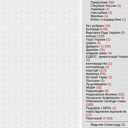
Приватбанк
(50)
Сбербанк России
(3)
Укрінбанк
(7)
Укрсоцбанк
(2)
Фідобанк
(1)
Юніон стандард банк
(1)
Без рубрики
(19)
Безпредєл
(56)
Верховна Рада України
(3)
вибори
(128)
Герої України
(1)
гривня
(3)
Дайджест
(1 233)
Дерибан
(25)
епідемія грипу
(4)
ЄДАПС: приватизація Україн
(5)
казнокрадство
(1)
контрабанда
(2)
корупція
(123)
Кримінал
(55)
Кутовий Тарас
(1)
Лохотрон
(5)
Луценківщина
(1)
Мафія
(32)
Наркомафія
(3)
Національна безпека
(211)
Незаконне будівництво
(6)
Обмеження свободи слова
(283)
Педофіли з БЮТу
(2)
переслідування журналістів
(17)
Персоналії
(4 316)
Абдуллін Олександр
(3)