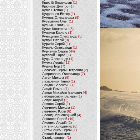
Криклій Владислав
(1)
Крючков Дмитро
(1)
Кубів Степан
(1)
Кудрявцєв Віктор
(1)
Кужель Олександра
(9)
Кузьменко Олег
(1)
Кузьмін Рінат
(3)
Кулик Костянтин
(5)
Куликов Кирило
(1)
Куницький Олександр
(5)
Купрій Віталій
(3)
Курикін Сергій
(1)
Курило Олександр
(1)
Курченко Сергій
(44)
Кутовий Тарас
(1)
Куць Олександр
(1)
Кучма Леонід
(12)
Кушнір Ігор
(7)
Лабазюк Сергій Петрович
(2)
Лавринович Олександр
(7)
Лагун Микола
(9)
Лазаренко Павло
(1)
Ландик Валентин
(1)
Ландік Роман
(1)
Ланьо Михайло Іванович
(4)
Лебедівський Валерій
(1)
Левус Андрій
(2)
Левцов Сергій
(1)
Левченко Микола
(1)
Левченко Юрій
(6)
Леонід Черновецький
(4)
Лещенко Сергій
(10)
Лисенко Андрій
(2)
Литвин Володимир
(6)
Литвиненко Сергій
(1)
Лихоліт Валентин
Станіславович
(1)