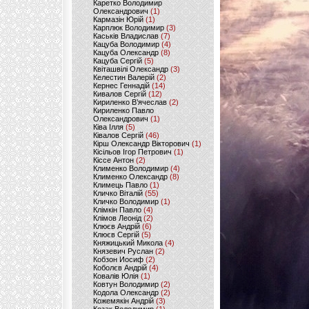
Каретко Володимир
Олександрович
(1)
Кармазін Юрій
(1)
Карплюк Володимир
(3)
Каськів Владислав
(7)
Кацуба Володимир
(4)
Кацуба Олександр
(8)
Кацуба Сергій
(5)
Квіташвілі Олександр
(3)
Келестин Валерій
(2)
Кернес Геннадій
(14)
Кивалов Сергій
(12)
Кириленко В’ячеслав
(2)
Кириленко Павло
Олександрович
(1)
Ківа Ілля
(5)
Ківалов Сергій
(46)
Кірш Олександр Вікторович
(1)
Кісільов Ігор Петрович
(1)
Кіссе Антон
(2)
Клименко Володимир
(4)
Клименко Олександр
(8)
Климець Павло
(1)
Кличко Віталій
(55)
Кличко Володимир
(1)
Клімкін Павло
(4)
Клімов Леонід
(2)
Клюєв Андрій
(6)
Клюєв Сергій
(5)
Княжицький Микола
(4)
Князевич Руслан
(2)
Кобзон Иосиф
(2)
Коболєв Андрій
(4)
Ковалів Юлія
(1)
Ковтун Володимир
(2)
Кодола Олександр
(2)
Кожемякін Андрій
(3)