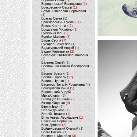
Боровик Саша
(1)
Бородянський Володимир
(1)
Бочковський Сергій
(1)
Боядін В'ячеслав Сергійович
(1)
Брагар Євген
(1)
Браславський Руслан
(1)
Бриль Костянтин
(1)
Бродський Михайло
(1)
Бубенчик Іван
(2)
Бурбак Максим
(5)
Буряк Сергій
(7)
Бусарєв Вячеслав
(1)
Вадатурський Андрій
(1)
Вадим Кайзерман
(2)
Вакарчук Святослав Іванович
(4)
Вальтер Сергій
(1)
Василишин Роман Йосифович
(2)
Василь Вовкун
(1)
Василь Горбаль
(17)
Василь Цушко
(1)
Василюк Наталія Романівна
(4)
Венедіктова Ірина
(5)
Веревський Андрій
Михайлович
(6)
Виходцев Геннадій
(2)
Віктор Ющенко
(4)
Вінник Іван
(8)
Віталій Данілов
(1)
Віталій Циганок
(1)
Вітко Артем Леонідович
(1)
Власенко Сергій
(6)
Вовк Дмитро
(2)
Войцеховський Олексій
(1)
Волга Василь
(1)
Волинець Михайло
(3)