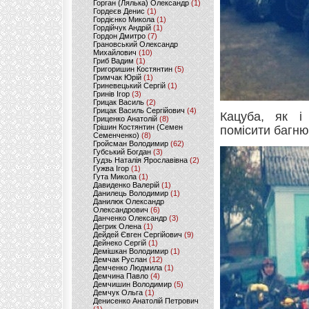
Горган (Лялька) Олександр
(1)
Гордеєв Денис
(1)
Гордієнко Микола
(1)
Гордійчук Андрій
(1)
Гордон Дмитро
(7)
Грановський Олександр
Михайлович
(10)
Гриб Вадим
(1)
Григоришин Костянтин
(5)
Гримчак Юрій
(1)
Гриневецький Сергій
(1)
Гринів Ігор
(3)
Грицак Василь
(2)
Грицак Василь Сергійович
(4)
Кацуба, як і
Гриценко Анатолій
(8)
Грішин Костянтин (Семен
помісити багню
Семенченко)
(8)
Гройсман Володимир
(62)
Губський Богдан
(3)
Гудзь Наталія Ярославівна
(2)
Гужва Ігор
(1)
Гута Микола
(1)
Давиденко Валерій
(1)
Данилець Володимир
(1)
Данилюк Олександр
Олександрович
(6)
Данченко Олександр
(3)
Дегрик Олена
(1)
Дейдей Євген Сергійович
(9)
Дейнеко Сергій
(1)
Демішкан Володимир
(1)
Демчак Руслан
(12)
Демченко Людмила
(1)
Демчина Павло
(4)
Демчишин Володимир
(5)
Демчук Ольга
(1)
Денисенко Анатолій Петрович