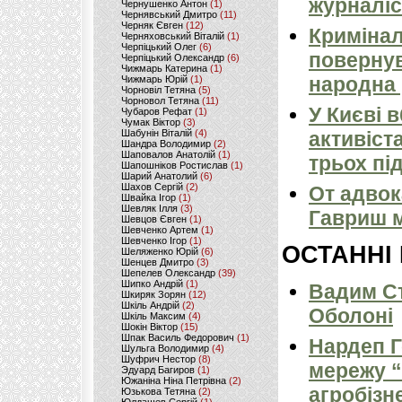
журналіс
Чернушенко Антон
(1)
Чернявський Дмитро
(11)
Черняк Євген
(12)
Кримінал
Черняховський Віталій
(1)
Черпіцький Олег
(6)
повернув
Черпіцький Олександр
(6)
Чижмарь Катерина
(1)
народна 
Чижмарь Юрій
(1)
Чорновіл Тетяна
(5)
Чорновол Тетяна
(11)
У Києві 
Чубаров Рефат
(1)
Чумак Віктор
(3)
Шабунін Віталій
(4)
активіст
Шандра Володимир
(2)
Шаповалов Анатолій
(1)
трьох пі
Шапошніков Ростислав
(1)
Шарий Анатолий
(6)
Шахов Сергій
(2)
От адвок
Швайка Ігор
(1)
Шевляк Ілля
(3)
Гавриш м
Шевцов Євген
(1)
Шевченко Артем
(1)
Шевченко Ігор
(1)
ОСТАННІ
Шеляженко Юрій
(6)
Шенцев Дмитро
(3)
Шепелев Олександр
(39)
Шипко Андрій
(1)
Вадим Ст
Шкиряк Зорян
(12)
Шкіль Андрій
(2)
Оболоні
Шкіль Максим
(4)
Шокін Віктор
(15)
Шпак Василь Федорович
(1)
Нардеп 
Шульга Володимир
(4)
Шуфрич Нестор
(8)
мережу “
Эдуард Багиров
(1)
Южаніна Ніна Петрівна
(2)
агробізн
Юзькова Тетяна
(2)