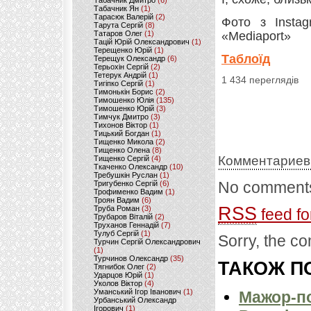
Табачник Дмитро
(6)
Табачник Ян
(1)
Тарасюк Валерій
(2)
Фото з Instag
Тарута Сергій
(8)
Татаров Олег
(1)
«Mediaport»
Тацій Юрій Олександрович
(1)
Терещенко Юрій
(1)
Таблоїд
Терещук Олександр
(6)
Терьохін Сергій
(2)
Тетерук Андрій
(1)
1 434 переглядів
Тигіпко Сергій
(1)
Тимонькін Борис
(2)
Тимошенко Юлія
(135)
Тимошенко Юрій
(3)
Тимчук Дмитро
(3)
Тихонов Віктор
(1)
Тицький Богдан
(1)
Тищенко Микола
(2)
Тищенко Олена
(8)
Комментариев
Тищенко Сергій
(4)
Ткаченко Олександр
(10)
Требушкін Руслан
(1)
No comments
Тригубенко Сергій
(6)
Трофименко Вадим
(1)
Троян Вадим
(6)
RSS
Труба Роман
(3)
feed fo
Трубаров Віталій
(2)
Труханов Геннадій
(7)
Тулуб Сергій
(1)
Sorry, the co
Турчин Сергій Олександрович
(1)
Турчинов Олександр
(35)
ТАКОЖ ПО
Тягнибок Олег
(2)
Ударцов Юрій
(1)
Уколов Віктор
(4)
Уманський Ігор Іванович
(1)
Мажор-по
Урбанський Олександр
Ігорович
(1)