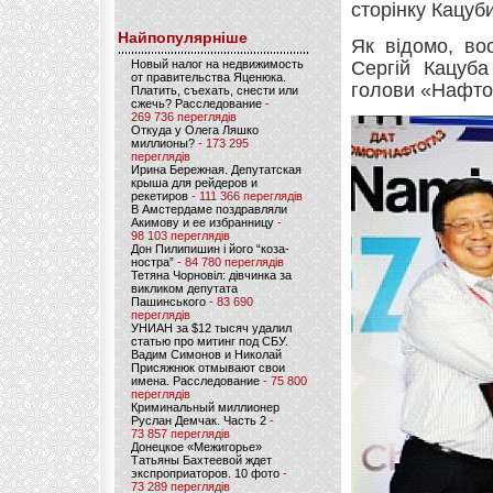
сторінку Кацуб
Найпопулярніше
Як відомо, во
Новый налог на недвижимость
Сергій Кацуба
от правительства Яценюка.
голови «Нафтог
Платить, съехать, снести или
сжечь? Расследование
-
269 736 переглядів
Откуда у Олега Ляшко
миллионы?
- 173 295
переглядів
Ирина Бережная. Депутатская
крыша для рейдеров и
рекетиров
- 111 366 переглядів
В Амстердаме поздравляли
Акимову и ее избранницу
-
98 103 переглядів
Дон Пилипишин і його “коза-
ностра”
- 84 780 переглядів
Тетяна Чорновіл: дівчинка за
викликом депутата
Пашинського
- 83 690
переглядів
УНИАН за $12 тысяч удалил
статью про митинг под СБУ.
Вадим Симонов и Николай
Присяжнюк отмывают свои
имена. Расследование
- 75 800
переглядів
Криминальный миллионер
Руслан Демчак. Часть 2
-
73 857 переглядів
Донецкое «Межигорье»
Татьяны Бахтеевой ждет
экспроприаторов. 10 фото
-
73 289 переглядів