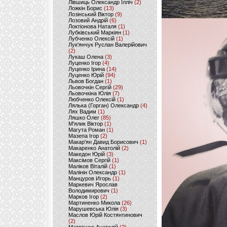
Лівшиць Олександр Ілліч
(2)
Ложкін Борис
(13)
Лозінський Віктор
(9)
Лозовий Андрій
(6)
Локтіонова Наталя
(1)
Лубківський Маркіян
(1)
Лубченко Олексій
(1)
Лук'янчук Руслан Валерійович
(2)
Лукаш Олена
(3)
Луценко Ігор
(4)
Луценко Ірина
(14)
Луценко Юрій
(94)
Львов Богдан
(1)
Льовочкін Сергій
(29)
Льовочкіна Юлія
(7)
Любченко Олексій
(1)
Лялька (Горган) Олександр
(4)
Лях Вадим
(1)
Ляшко Олег
(85)
М'ялик Віктор
(1)
Магута Роман
(1)
Мазепа Ігор
(2)
Макар'ян Давид Борисович
(1)
Макаренко Анатолій
(2)
Македон Юрій
(3)
Максімов Сергій
(1)
Маліков Віталій
(1)
Малінін Олександр
(1)
Манцуров Игорь
(1)
Маркевич Ярослав
Володимирович
(1)
Марков Ігор
(2)
Мартиненко Микола
(26)
Марушевська Юлія
(3)
Маслов Юрій Костянтинович
(2)