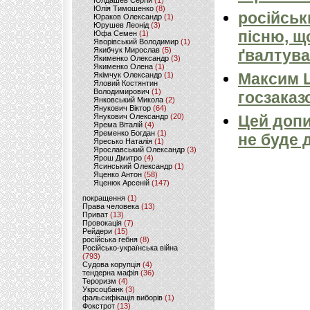
Юлдашев Сергій
(1)
Юлія Тимошенко
(8)
російськ
Юраков Олександр
(1)
Юрушев Леонід
(3)
пісню, щ
Юфа Семен
(1)
Яворівський Володимир
(1)
Якибчук Мирослав
(5)
ґвалтува
Якименко Олександр
(3)
Якименко Олена
(1)
Максим 
Якімчук Олександр
(1)
Яловий Костянтин
Володимирович
(1)
госзаказ
Янковський Микола
(2)
Янукович Віктор
(64)
Янукович Олександр
(20)
Цей допи
Ярема Віталій
(4)
Яременко Богдан
(1)
не буде 
Яресько Наталія
(1)
Ярославський Олександр
(3)
Ярош Дмитро
(4)
Ясинський Олександр
(1)
Яценко Антон
(58)
Яценюк Арсеній
(147)
покращення
(1)
Права человека
(13)
Приват
(13)
Провокація
(7)
Рейдери
(15)
російська гебня
(8)
Російсько-українська війна
(793)
Судова корупція
(4)
тендерна мафія
(36)
Тероризм
(4)
Укрсоцбанк
(3)
фальсифікація виборів
(1)
Фокстрот
(13)