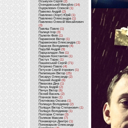
Осьмухін Сергій
(2)
Охендовський Михайло
(14)
Оцерклевич Олексій
(1)
Павелко Андрій
(2)
Павленко (Хорт) Юрій
(1)
Павленко Олександра
(1)
Павленко Олексій Михайлович
(3)
Павліш Павло
(1)
Палиця Ігор
(3)
Палютін Філіп
(1)
Парамонов Віктор
(1)
Парамонова Олександра
(1)
Парасюк Володимир
(4)
Парубій Андрій
(9)
Парцхаладзе Лев
(1)
Паршин Константин
(1)
Пастух Тарас
(1)
Пашинський Сергій
(71)
Петренко Павло
(4)
Петухов Сергій Ігорович
(1)
Пилипишин Віктор
(25)
Писарук Олександр
(2)
Пишний Андрій
(6)
Пімахова Діна
(1)
Пінчук Андрій
(2)
Пінчук Віктор
(6)
Пісний Василь
(2)
Плачков Іван
(1)
Плотнікова Оксана
(1)
Полищук Володимир
(2)
Поліщук Віктор Степанович
(1)
Поліщук Володимир
(1)
Полторак Степан
(3)
Поляков Максим
(7)
Понамарчук Дмитро
(1)
Пономарьов Олександр