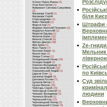
Розсліду
Усенко-Чорна Жанна
(2)
Усов Констянтин
(1)
Фабрикант Світлана Самуілівна
Російськ
(2)
Фаєрмарк Сергій
(1)
біля Киє
Фаєрмарк Сергій
Олександрович
(1)
Файст Валерій
(1)
Штрафи «
Федєєв Ігор
(1)
Федорук Анатолій Петрович
(2)
Верховна
Федорчук Анатолій
(1)
Федосов Едуард
(1)
імплемен
Филатов Борис
(11)
Філатов Олексій
(6)
Фірташ Дмитро
(28)
Ze-гниди
Фріз Ірина
(1)
Фукс Павло
(7)
Мельник
Фуксман Борис
(1)
Фурсін Іван
(2)
Хмара Степан
(1)
ліверно
Холодницький Назар
(15)
Холодов Андрій
(2)
Російськ
Хоменко Володимир
(1)
Хомутиннік Віталій
(52)
Хорошевський Андрій
(1)
по Київсь
Царьов Олег
(1)
Циганков Андрій
(3)
Циплаков Руслан
(7)
Суд звіл
Цуканов Віктор
(1)
Цушко Василь
(16)
кримінал
Чеботарь Сергій
(15)
Чеботарьов Олексій
(1)
людини
Чемерис Володимир
(1)
Чепинога Віталій
(1)
Черкаський Ігор
(12)
Верховни
Черновецький Леонід
(2)
Черновецький Степан
(3)