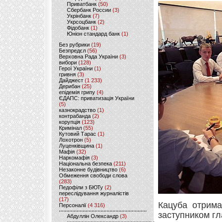
Приватбанк
(50)
Сбербанк России
(3)
Укрінбанк
(7)
Укрсоцбанк
(2)
Фідобанк
(1)
Юніон стандард банк
(1)
Без рубрики
(19)
Безпредєл
(56)
Верховна Рада України
(3)
вибори
(128)
Герої України
(1)
гривня
(3)
Дайджест
(1 233)
Дерибан
(25)
епідемія грипу
(4)
ЄДАПС: приватизація України
(5)
казнокрадство
(1)
контрабанда
(2)
корупція
(123)
Кримінал
(55)
Кутовий Тарас
(1)
Лохотрон
(5)
Луценківщина
(1)
Мафія
(32)
Наркомафія
(3)
Національна безпека
(211)
Незаконне будівництво
(6)
Обмеження свободи слова
(283)
Педофіли з БЮТу
(2)
переслідування журналістів
(17)
Кацуба отрима
Персоналії
(4 316)
заступником гл
Абдуллін Олександр
(3)