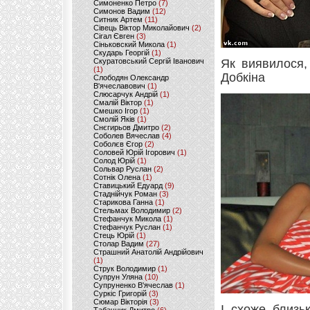
Симоненко Петро
(7)
Симонов Вадим
(12)
Ситник Артем
(11)
Сівець Віктор Миколайович
(2)
Сігал Євген
(3)
Сіньковский Микола
(1)
Скударь Георгій
(1)
Скуратовський Сергій Іванович
Як виявилося
(1)
Добкіна
Слободян Олександр
В'ячеславович
(1)
Слюсарчук Андрій
(1)
Смалій Віктор
(1)
Смешко Ігор
(1)
Смолій Яків
(1)
Снєгирьов Дмитро
(2)
Соболев Вячеслав
(4)
Соболєв Єгор
(2)
Соловей Юрій Ігорович
(1)
Солод Юрій
(1)
Сольвар Руслан
(2)
Сотнік Олена
(1)
Ставицький Едуард
(9)
Стаднійчук Роман
(3)
Старикова Ганна
(1)
Стельмах Володимир
(2)
Стефанчук Микола
(1)
Стефанчук Руслан
(1)
Стець Юрій
(1)
Столар Вадим
(27)
Страшний Анатолій Андрійович
(1)
Струк Володимир
(1)
Супрун Уляна
(10)
Супруненко В'ячеслав
(1)
Суркіс Григорій
(3)
Сюмар Вікторія
(3)
І, схоже, близ