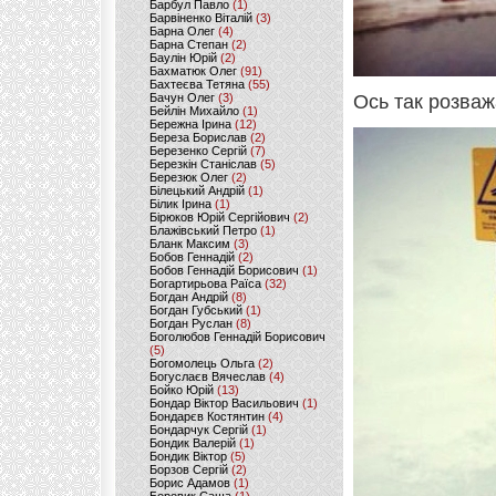
Барбул Павло
(1)
Барвіненко Віталій
(3)
Барна Олег
(4)
Барна Степан
(2)
Баулін Юрій
(2)
Бахматюк Олег
(91)
Бахтеєва Тетяна
(55)
Бачун Олег
(3)
Ось так розваж
Бейлін Михайло
(1)
Бережна Ірина
(12)
Береза Борислав
(2)
Березенко Сергій
(7)
Березкін Станіслав
(5)
Березюк Олег
(2)
Білецький Андрій
(1)
Білик Ірина
(1)
Бірюков Юрій Сергійович
(2)
Блажівський Петро
(1)
Бланк Максим
(3)
Бобов Геннадій
(2)
Бобов Геннадій Борисович
(1)
Богартирьова Раїса
(32)
Богдан Андрій
(8)
Богдан Губський
(1)
Богдан Руслан
(8)
Боголюбов Геннадій Борисович
(5)
Богомолець Ольга
(2)
Богуслаєв Вячеслав
(4)
Бойко Юрій
(13)
Бондар Віктор Васильович
(1)
Бондарєв Костянтин
(4)
Бондарчук Сергій
(1)
Бондик Валерій
(1)
Бондик Віктор
(5)
Борзов Сергiй
(2)
Борис Адамов
(1)