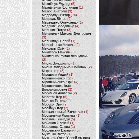
Матвієнко Анатолій
(2)
Матвійчук Едуард
(5)
Матейченко Костянтин
(1)
Матіос Анатолій
(9)
Медведчук Віктор
(74)
Медведь Віктор
(2)
Медведько Олександр
(1)
Медяник Володимир
(4)
Мельник Петро
(3)
Мельничук Максим Дмитрович
(3)
Мельничук Сергій
(1)
Мельніченко Микола
(2)
Мендель Юлія
(2)
Микитась Максим
(8)
Микитенко Роман Леонідович
(2)
Мисик Володимир
(1)
Мисик Володимир Юрійович
(2)
Мізрах Ігор
(3)
Мірошник Андрій
(1)
Мірошниченко Ігор
(3)
Мірошниченко Юрій
(4)
Мірошніченко Іван
Володимирович
(2)
Могильов Анатолій
(2)
Молоток Ігор
(6)
Монтян Тетяна
(4)
Мороко Юрій
(2)
Мосійчук Ігор
(2)
Москалевський В'ячеслав
(1)
Москаленко Ярослав
(1)
Москаль Геннадій
(5)
Мочанов Олексій
(1)
Мошенець Олена
(1)
Мошенский Валерий
(5)
Муженко Віктор
(1)
Мужчиль Олег (Сергій Аміров)