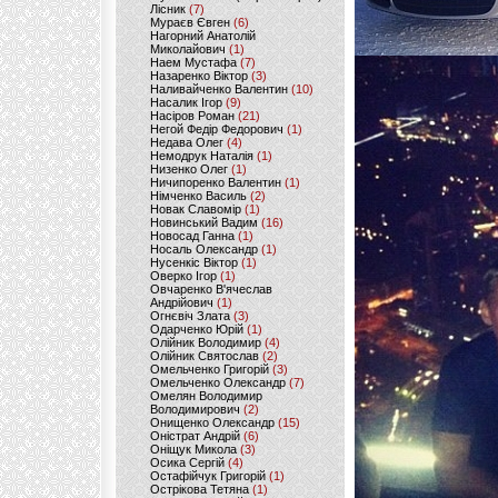
Лісник
(7)
Мураєв Євген
(6)
Нагорний Анатолій
Миколайович
(1)
Наем Мустафа
(7)
Назаренко Віктор
(3)
Наливайченко Валентин
(10)
Насалик Ігор
(9)
Насіров Роман
(21)
Негой Федір Федорович
(1)
Недава Олег
(4)
Немодрук Наталія
(1)
Низенко Олег
(1)
Ничипоренко Валентин
(1)
Німченко Василь
(2)
Новак Славомір
(1)
Новинський Вадим
(16)
Новосад Ганна
(1)
Носаль Олександр
(1)
Нусенкіс Віктор
(1)
Оверко Ігор
(1)
Овчаренко В'ячеслав
Андрійович
(1)
Огнєвіч Злата
(3)
Одарченко Юрій
(1)
Олійник Володимир
(4)
Олійник Святослав
(2)
Омельченко Григорій
(3)
Омельченко Олександр
(7)
Омелян Володимир
Володимирович
(2)
Онищенко Олександр
(15)
Оністрат Андрій
(6)
Оніщук Микола
(3)
Осика Сергій
(4)
Остафійчук Григорій
(1)
Острікова Тетяна
(1)