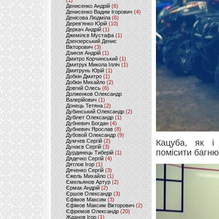
(1)
Денисенко Андрій
(6)
Денисенко Вадим Ігорович
(4)
Денісова Людміла
(6)
Дерев'янко Юрій
(10)
Деркач Андрій
(1)
Джемілєв Мустафа
(1)
Дзензерський Денис
Вікторович
(3)
Дзинзя Андрій
(1)
Дмитро Корчинський
(1)
Дмитрук Микола Ілліч
(1)
Дмитрунь Юрій
(1)
Добкін Дмитро
(1)
Добкін Михайло
(2)
Довгий Олесь
(6)
Долженков Олександр
Валерійович
(1)
Донець Тетяна
(2)
Дубинський Олександр
(2)
Дубілет Олександр
(1)
Дубневич Богдан
(4)
Дубневич Ярослав
(8)
Дубовой Олександр
(9)
Думчев Сергій
(2)
Кацуба, як і
Дунаєв Сергій
(3)
помісити багню
Дурдинець Тиберій
(1)
Дядечко Сергій
(4)
Дятлов Ігор
(1)
Дяченко Сергій
(3)
Єжель Михайло
(1)
Ємельянов Артур
(2)
Єрмак Андрій
(2)
Єршов Олександр
(3)
Єфімов Максим
(3)
Єфімов Максим Вікторович
(2)
Єфремов Олександр
(20)
Жданов Ігор
(1)