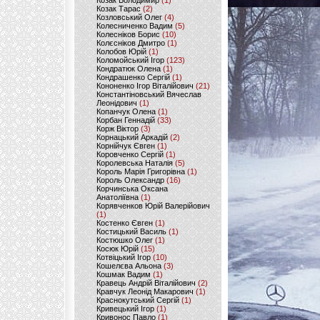
Козак Володимир
(1)
Козак Тарас
(2)
Козловський Олег
(4)
Колесниченко Вадим
(5)
Колесніков Борис
(10)
Колєсніков Дмитро
(1)
Колобов Юрій
(1)
Коломойський Ігор
(123)
Кондратюк Олена
(1)
Кондрашенко Сергій
(1)
Кононенко Ігор Віталійович
(21)
Константіновський Вячеслав
Леонідович
(1)
Копанчук Олена
(1)
Корбан Геннадій
(33)
Корж Віктор
(3)
Корнацький Аркадій
(2)
Корнійчук Євген
(1)
Коровченко Сергій
(1)
Королевська Наталія
(5)
Король Марія Григорівна
(1)
Король Олександр
(16)
Корчинська Оксана
Анатоліївна
(1)
Корявченков Юрій Валерійович
(1)
Костенко Євген
(1)
Костицький Василь
(1)
Костюшко Олег
(1)
Косюк Юрій
(15)
Котвіцький Ігор
(10)
Кошелєва Альона
(3)
Кошмак Вадим
(1)
Кравець Андрій Віталійович
(2)
Кравчук Леонід Макарович
(1)
Краснокутський Сергій
(1)
Кривецький Ігор
(1)
Кривонос Павло
(1)