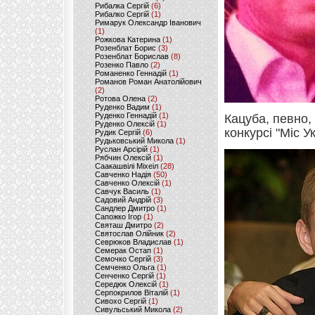
Рибалка Сергій
(6)
Рибалко Сергій
(1)
Римарук Олександр Іванович
(1)
Рожкова Катерина
(1)
Розенблат Борис
(3)
Розенблат Борислав
(8)
Розенко Павло
(2)
Романенко Геннадій
(1)
Романов Роман Анатолійович
(2)
Ротова Олена
(2)
Руденко Вадим
(1)
Руденко Геннадій
(1)
Кацуба, певно,
Руденко Олексій
(1)
конкурсі "Міс У
Рудик Сергій
(6)
Рудьковський Микола
(1)
Руслан Арсірій
(1)
Рябчин Олексій
(1)
Саакашвілі Міхеіл
(28)
Савченко Надія
(50)
Савченко Олексій
(1)
Савчук Василь
(1)
Садовий Андрій
(3)
Сандлер Дмитро
(1)
Сапожко Ігор
(1)
Святаш Дмитро
(2)
Святослав Олійник
(2)
Севрюков Владислав
(1)
Семерак Остап
(1)
Семочко Сергій
(3)
Семченко Ольга
(1)
Сенченко Сергій
(1)
Середюк Олексій
(1)
Серпокрилов Віталій
(1)
Сивохо Сергій
(1)
Сивульський Микола
(2)