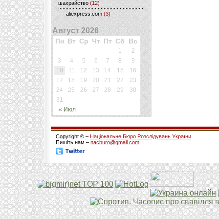
шахрайство
(12)
aliexpress.com
(3)
Август 2026
Пн
Вт
Ср
Чт
Пт
Сб
Вс
1
2
3
4
5
6
7
8
9
10
11
12
13
14
15
16
17
18
19
20
21
22
23
24
25
26
27
28
29
30
31
« Июл
Copyright © –
Національне Бюро Розслідувань України
Пишіть нам –
nacburo@gmail.com
.