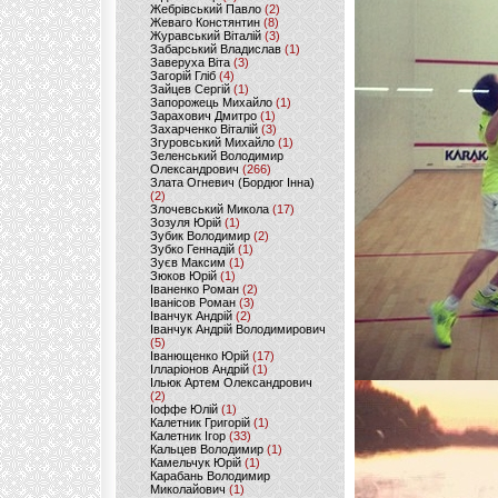
Жебрівський Павло
(2)
Жеваго Констянтин
(8)
Журавський Віталій
(3)
Забарський Владислав
(1)
Заверуха Віта
(3)
Загорій Гліб
(4)
Зайцев Сергій
(1)
Запорожець Михайло
(1)
Зарахович Дмитро
(1)
Захарченко Віталій
(3)
Згуровський Михайло
(1)
Зеленський Володимир
Олександрович
(266)
Злата Огневич (Бордюг Інна)
(2)
Злочевський Микола
(17)
Зозуля Юрій
(1)
Зубик Володимир
(2)
Зубко Геннадій
(1)
Зуєв Максим
(1)
Зюков Юрій
(1)
Іваненко Роман
(2)
Іванісов Роман
(3)
Іванчук Андрій
(2)
Іванчук Андрій Володимирович
(5)
Іванющенко Юрій
(17)
Ілларіонов Андрій
(1)
Ільюк Артем Олександрович
(2)
Іоффе Юлій
(1)
Калетник Григорій
(1)
Калетник Ігор
(33)
Кальцев Володимир
(1)
Камельчук Юрій
(1)
Карабань Володимир
Миколайович
(1)