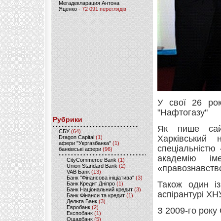
Мегадекларация Антона
Яценко
- 72 091 переглядів
У свої 26 ро
"Нафтогазу"
Рубрики
Як пише сайт
CБУ
(64)
Харківський 
Dragon Capital
(1)
афери "Укргазбанка"
(1)
спеціальністю
банківські афери
(96)
академію ім
CityCommerce Bank
(1)
Union Standard Bank
(2)
«правознавств
VAB Банк
(13)
Банк "Фінансова ініціатива"
(3)
Також один із
Банк Кредит Дніпро
(1)
Банк Національний кредит
(3)
аспірантурі ХНУ
Банк Фінанси та кредит
(1)
Дельта Банк
(3)
Евробанк
(2)
З 2009-го року 
Експобанк
(1)
Ощадбанк
(5)