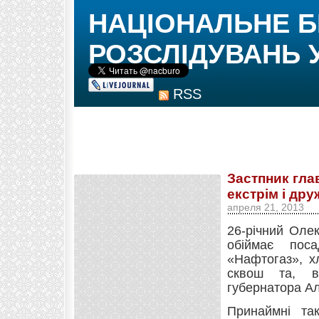
НАЦІОНАЛЬНЕ 
РОЗСЛІДУВАНЬ 
RSS
Застпник гл
екстрім і др
апреля 21, 2013
26-річний Оле
обіймає поса
«Нафтогаз», х
сквош та, в
губернатора А
Принаймні та