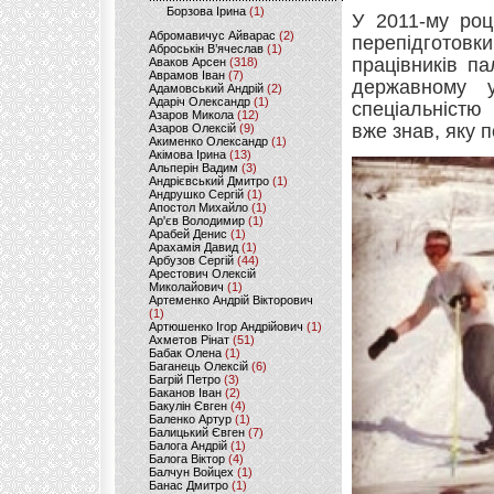
Борзова Ірина
(1)
У 2011-му роц
Абромавичус Айварас
(2)
перепідготов
Аброськін В’ячеслав
(1)
працівників п
Аваков Арсен
(318)
Аврамов Іван
(7)
державному у
Адамовський Андрій
(2)
Адаріч Олександр
(1)
спеціальністю
Азаров Микола
(12)
вже знав, яку 
Азаров Олексій
(9)
Акименко Олександр
(1)
Акімова Ірина
(13)
Альперін Вадим
(3)
Андрієвський Дмитро
(1)
Андрушко Сергій
(1)
Апостол Михайло
(1)
Ар'єв Володимир
(1)
Арабей Денис
(1)
Арахамія Давид
(1)
Арбузов Сергій
(44)
Арестович Олексій
Миколайович
(1)
Артеменко Андрій Вікторович
(1)
Артюшенко Ігор Андрійович
(1)
Ахметов Рінат
(51)
Бабак Олена
(1)
Баганець Олексій
(6)
Багрій Петро
(3)
Баканов Іван
(2)
Бакулін Євген
(4)
Баленко Артур
(1)
Балицький Євген
(7)
Балога Андрій
(1)
Балога Віктор
(4)
Балчун Войцех
(1)
Банас Дмитро
(1)