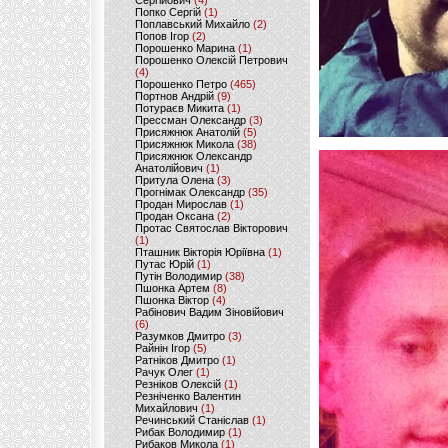
Сергійович
(4)
Попко Сергій
(1)
Поплавський Михайло
(2)
Попов Ігор
(2)
Порошенко Марина
(1)
Порошенко Олексій Петрович
(4)
Порошенко Петро
(465)
Портнов Андрій
(9)
Потураєв Микита
(1)
Прессман Олександр
(3)
Присяжнюк Анатолій
(5)
Присяжнюк Микола
(38)
Присяжнюк Олександр
Анатолійович
(1)
Притула Олена
(3)
Прогнімак Олександр
(35)
Продан Мирослав
(1)
Продан Оксана
(2)
Протас Святослав Вікторович
(1)
Пташник Вікторія Юріївна
(1)
Путас Юрій
(1)
Путін Володимир
(38)
Пшонка Артем
(8)
Пшонка Віктор
(4)
Рабінович Вадим Зіновійович
(6)
Разумков Дмитро
(3)
Райнін Ігор
(5)
Ратніков Дмитро
(1)
Рачук Олег
(1)
Резніков Олексій
(1)
Резніченко Валентин
Михайлович
(1)
Речинський Станіслав
(1)
Рибак Володимир
(1)
Рибаков Микола
(1)