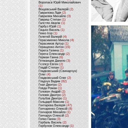
Воропаєв Юрій Миколайович
(1)
Вощевський Валерій
(2)
Гаврилова Лідія
(2)
Гаврилюк Михайло
(3)
Гавриш Степан
(1)
Галстян Авагім
(1)
Гарбуз Юрій
(1)
Гацько Василь
(1)
Гекко Ігор
(1)
Гелетей Валерій
(4)
Герасименко Микола
(4)
Герасимов Артур
(1)
Геращенко Антон
(15)
Герега Галина
(1)
Герега Олександр
(2)
Герман Ганна
(6)
Гетманцев Данило
(3)
Гєллєр Євген
(2)
Гладій Степан
(1)
Гладковський (Свинарчук)
Олег
(4)
Гладковський Олег
(2)
Гладчук Вадим
(82)
Гнап Дмитро
(2)
Говда Роман
(1)
Головач Андрій
(2)
Головін Дмитро
(2)
Голубов Дмитро
(1)
Гольдарб Максим
(1)
Гонтарева Валерія
(47)
Гончаренко Олексій
(8)
Гончаров Михайло
(1)
Гончарук Олексій
(2)
Гопко Ганна
(3)
Горбаль Василь
(2)
Горбунов Олександр
(1)