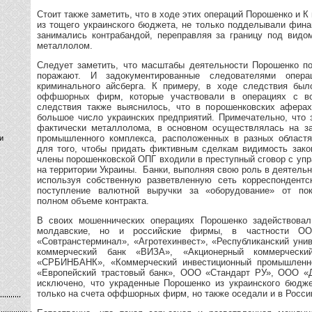
Стоит также заметить, что в ходе этих операций Порошенко и К
из тощего украинского бюджета, не только подделывали фина
занимались контрабандой, переправляя за границу под видо
металлолом.
Следует заметить, что масштабы деятельности Порошенко п
поражают. И задокументированные следователями опер
криминального айсберга. К примеру, в ходе следствия был
оффшорных фирм, которые участвовали в операциях с в
следствия также выяснилось, что в порошенковских афера
большое число украинских предприятий. Примечательно, что 
фактически металлолома, в основном осуществлялась на за
промышленного комплекса, расположенных в разных областя
и
для того, чтобы придать фиктивным сделкам видимость зако
члены порошенковской ОПГ входили в преступный сговор с уп
на территории Украины. Банки, выполняя свою роль в деятельн
используя собственную разветвленную сеть корреспондентс
поступление валютной выручки за «оборудование» от пок
полном объеме контракта.
В своих мошеннических операциях Порошенко задействовал 
молдавские, но и российские фирмы, в частности ООО
«Совтранстерминал», «Агротехинвест», «Республиканский уни
коммерческий банк «ВИЗА», «Акционерный коммерческ
«СРБИНБАНК», «Коммерческий инвестиционный промышленно-
«Европейский трастовый банк», ООО «Стандарт РУ», ООО «
исключено, что украденные Порошенко из украинского бюдж
только на счета оффшорных фирм, но также оседали и в Росси