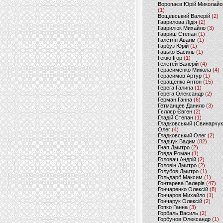
Воропаєв Юрій Миколайо
(1)
Вощевський Валерій
(2)
Гаврилова Лідія
(2)
Гаврилюк Михайло
(3)
Гавриш Степан
(1)
Галстян Авагім
(1)
Гарбуз Юрій
(1)
Гацько Василь
(1)
Гекко Ігор
(1)
Гелетей Валерій
(4)
Герасименко Микола
(4)
Герасимов Артур
(1)
Геращенко Антон
(15)
Герега Галина
(1)
Герега Олександр
(2)
Герман Ганна
(6)
Гетманцев Данило
(3)
Гєллєр Євген
(2)
Гладій Степан
(1)
Гладковський (Свинарчук
Олег
(4)
Гладковський Олег
(2)
Гладчук Вадим
(82)
Гнап Дмитро
(2)
Говда Роман
(1)
Головач Андрій
(2)
Головін Дмитро
(2)
Голубов Дмитро
(1)
Гольдарб Максим
(1)
Гонтарева Валерія
(47)
Гончаренко Олексій
(8)
Гончаров Михайло
(1)
Гончарук Олексій
(2)
Гопко Ганна
(3)
Горбаль Василь
(2)
Горбунов Олександр
(1)