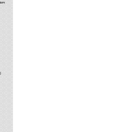
вич
)