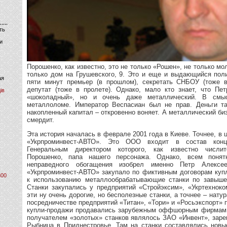
ть
и
Порошенко, как известно, это не только «Рошен», не только мо
только дом на Грушевского, 9. Это и еще и выдающийся поли
ая
пяти минут премьер (в прошлом), секретать СНБОУ (тоже 
депутат (тоже в пролете). Однако, мало кто знает, что Пе
ів
«шоколадный», но и очень даже металлический. В смы
металлоломе. Император Веспасиан был не прав. Деньги та
накопленный капитал – откровенно воняет. А металлический би
смердит.
Эта история началась в феврале 2001 года в Киеве. Точнее, 
«Укрпроминвест-АВТО». Это ООО входит в состав конце
Генеральным директором которого, как известно числи
Порошенко, папа нашего персонажа. Однако, всем понят
неправедного обогащения изобрел именно Петр Алексе
«Укрпроминвест-АВТО» закупало по фиктивным договорам куп
800
к использованию металлообрабатывающие станки по завышен
Станки закупались у предприятий «Стройэксим», «Укртехноко
эти ну очень дорогие, но бесполезные станки, а точнее – нат
посредничестве предприятий «Титан», «Тори» и «Росьэкспорт»
купли-продажи продавались зарубежным оффшорным фирмам.
получателем «золотых» станков являлось ЗАО «Инвент», заре
Рыбница в Приднестровье. Там на станки составлялись новы