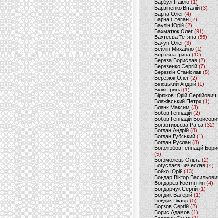
Барбул Павло
(1)
Барвіненко Віталій
(3)
Барна Олег
(4)
Барна Степан
(2)
Баулін Юрій
(2)
Бахматюк Олег
(91)
Бахтеєва Тетяна
(55)
Бачун Олег
(3)
Бейлін Михайло
(1)
Бережна Ірина
(12)
Береза Борислав
(2)
Березенко Сергій
(7)
Березкін Станіслав
(5)
Березюк Олег
(2)
Білецький Андрій
(1)
Білик Ірина
(1)
Бірюков Юрій Сергійович
Блажівський Петро
(1)
Бланк Максим
(3)
Бобов Геннадій
(2)
Бобов Геннадій Борисови
Богартирьова Раїса
(32)
Богдан Андрій
(8)
Богдан Губський
(1)
Богдан Руслан
(8)
Боголюбов Геннадій Бори
(5)
Богомолець Ольга
(2)
Богуслаєв Вячеслав
(4)
Бойко Юрій
(13)
Бондар Віктор Васильови
Бондарєв Костянтин
(4)
Бондарчук Сергій
(1)
Бондик Валерій
(1)
Бондик Віктор
(5)
Борзов Сергiй
(2)
Борис Адамов
(1)