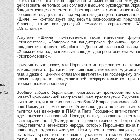
Естественно, что такая серьезная и разветвленная между
действовать не только без согласия высшего руководства Укра
бандитствующего элемента. Претворение в жизнь известной
)
Порошенко осуществлял под «крышей» донецкого криминально
«Шиян» — контролирует ряд весьма разнообразных предприя
Украины, такие как донецкий «Никмет», харьковское 
«Металлист».
Услугами «Шияна» пользовались такие известные фирм
«Укрнефтегаз», «Запорожская кондитерская фабрика», дон
предприятие фирма «Карбон», «Донецкий казенный завод
«Харьковский подшипниковый завод», днепропетровский «За
«Укрпромсервис».
Примечательно также, что Порошенко интересовался не толь
махинациями с фальшивыми винными этикетками, «дикими с
газа и даже с «дикими сплавами цветмета». По последнему эпи
время задержало представителей «Укркристалмета» при 
Бориспольском аэропорту.
ович
Вообще, забавно. Украинским «оранжевым» премьером мог ста
ич
(1)
богатой криминальной биографией, чем пресловутый Янукович
вы такие люди и до сих пор на свободе? Вопрос риторический. 
наш Президент – «не винні». Уголовное дело по всем этим 
пылится без движения в ГНАУ, а Петр Порошенко витийствует
ждет высоких назначений. Правда, есть у Порошенко несколь
Партнерами по НДС-кидкам в Приднестровье у Петра Ал
представители чеченского народа, которых Порошенко из-за 
напоследок здорово «кинул». Петя ушел в «революцию», но
остались. Кроме того, в связи с участием в гнилом бизнес
фирм, в последнее время этим делом заинтерес