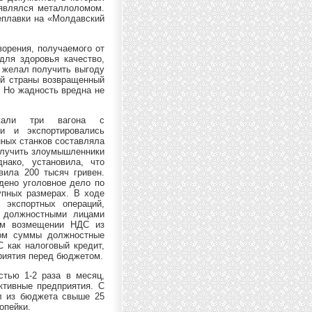
 являлся металлоломом.
еплавки на «Молдавский
ворения, получаемого от
для здоровья качество,
о желал получить выгоду
ой страны возвращенный
. Но жадность вредна не
жали три вагона с
и и экспортировались
нных станков составляла
получить злоумышленники
нако, установила, что
вила 200 тысяч гривен.
дено уголовное дело по
пных размерах. В ходе
 экспортных операций,
в должностными лицами
ном возмещении НДС из
зом суммы должностные
 как налоговый кредит,
риятия перед бюджетом.
тью 1-2 раза в месяц,
ктивные предприятия. С
ул из бюджета свыше 25
опейки.