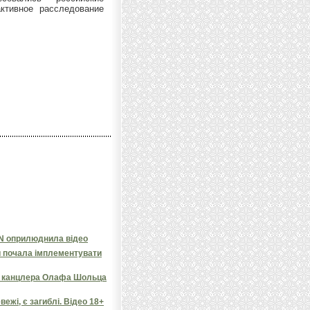
ктивное расследование
NN оприлюднила відео
и почала імплементувати
яв канцлера Олафа Шольца
ежі, є загиблі. Відео 18+