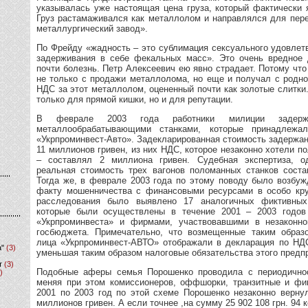
указывалась уже настоящая цена груза, который фактически
Груз растамаживался как металлолом и направлялся для пер
металлургический завод».
По Фрейду «жадность – это сублимация сексуального удовлет
задерживания в себе фекальных масс». Это очень вредное 
почти болезнь. Петр Алексеевич ею явно страдает. Потому чт
не только с продажи металлолома, но еще и получал с родн
НДС за этот металлолом, оцененный почти как золотые слитки
только для прямой кишки, но и для репутации.
В феврале 2003 года работники милиции задер
металлообрабатывающими станками, которые принадлежал
«Укрпроминвест-Авто». Задекларированная стоимость задержа
11 миллионов гривен, из них НДС, которое незаконно хотели 
– составлял 2 миллиона гривен. Судебная экспертиза, од
реальная стоимость трех вагонов поломанных станков соста
Тогда же, в феврале 2003 года по этому поводу было возбуж
факту мошенничества с финансовыми ресурсами в особо кру
расследования было выявлено 17 аналогичных фиктивных
которые были осуществлены в течение 2001 – 2003 годо
«Укрпроминвеста» и фирмами, участвовавшими в незакон
госбюджета. Примечательно, что возмещенные таким обра
лица «Укрпроминвест-АВТО» отображали в декларация по НДС
а"
(3)
уменьшая таким образом налоговые обязательства этого предп
т
(3)
Подобные аферы семья Порошенко проводила с периодичнос
)
меняя при этом комиссионеров, оффшорки, транзитные и фи
2001 по 2003 год по этой схеме Порошенко незаконно верн
миллионов гривен. А если точнее ,на сумму 25 902 108 грн. 94 к