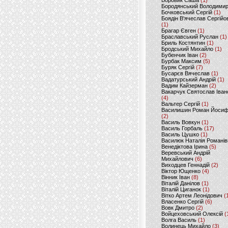
Боровик Саша
(1)
Бородянський Володими
Бочковський Сергій
(1)
Боядін В'ячеслав Сергійо
(1)
Брагар Євген
(1)
Браславський Руслан
(1)
Бриль Костянтин
(1)
Бродський Михайло
(1)
Бубенчик Іван
(2)
Бурбак Максим
(5)
Буряк Сергій
(7)
Бусарєв Вячеслав
(1)
Вадатурський Андрій
(1)
Вадим Кайзерман
(2)
Вакарчук Святослав Іван
(4)
Вальтер Сергій
(1)
Василишин Роман Йоси
(2)
Василь Вовкун
(1)
Василь Горбаль
(17)
Василь Цушко
(1)
Василюк Наталія Романів
Венедіктова Ірина
(5)
Веревський Андрій
Михайлович
(6)
Виходцев Геннадій
(2)
Віктор Ющенко
(4)
Вінник Іван
(8)
Віталій Данілов
(1)
Віталій Циганок
(1)
Вітко Артем Леонідович
(
Власенко Сергій
(6)
Вовк Дмитро
(2)
Войцеховський Олексій
(
Волга Василь
(1)
Волинець Михайло
(3)