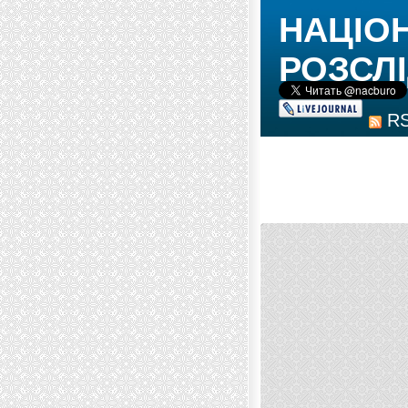
НАЦІО
РОЗСЛІ
R