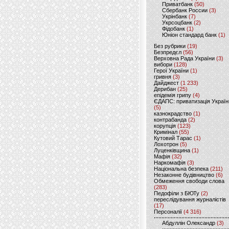
Приватбанк
(50)
Сбербанк России
(3)
Укрінбанк
(7)
Укрсоцбанк
(2)
Фідобанк
(1)
Юніон стандард банк
(1)
Без рубрики
(19)
Безпредєл
(56)
Верховна Рада України
(3)
вибори
(128)
Герої України
(1)
гривня
(3)
Дайджест
(1 233)
Дерибан
(25)
епідемія грипу
(4)
ЄДАПС: приватизація Україн
(5)
казнокрадство
(1)
контрабанда
(2)
корупція
(123)
Кримінал
(55)
Кутовий Тарас
(1)
Лохотрон
(5)
Луценківщина
(1)
Мафія
(32)
Наркомафія
(3)
Національна безпека
(211)
Незаконне будівництво
(6)
Обмеження свободи слова
(283)
Педофіли з БЮТу
(2)
переслідування журналістів
(17)
Персоналії
(4 316)
Абдуллін Олександр
(3)