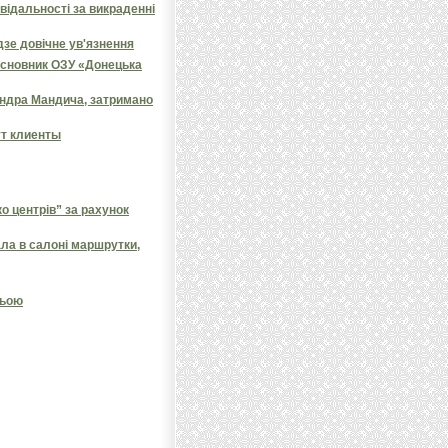
овідальності за викраденні
дзе довічне ув'язнення
засновник ОЗУ «Донецька
андра Мандича, затримано
ут клиенты
 центрів” за рахунок
ала в салоні маршрутки,
ньою