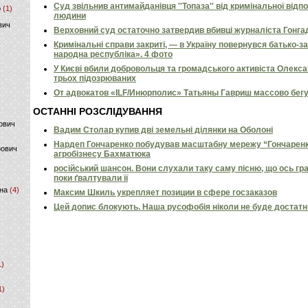
Суд звільнив антимайданівця ''Топаза'' від кримінальної відп
р
(1)
людини
вич
Верховний суд остаточно затвердив вбивці журналіста Гонга
Кримінальні справи закриті, — в Україну повернувся батько-
народна республіка». 4 фото
У Києві вбили добровольця та громадського активіста Олекс
трьох підозрюваних
От адвокатов «ILF/Инюрполис» Татьяны Гавриш массово бег
ОСТАННІ РОЗСЛІДУВАННЯ
ович
Вадим Столар купив дві земельні ділянки на Оболоні
Нардеп Гончаренко побудував масштабну мережу “Гончаренко
фович
агробізнесу Бахматюка
російський шансон. Вони слухали таку саму пісню, що ось гр
поки ґвалтували її
на
(4)
Максим Шкиль укрепляет позиции в сфере госзаказов
Цей допис блокують. Наша русофобія ніколи не буде достат
1)
1)