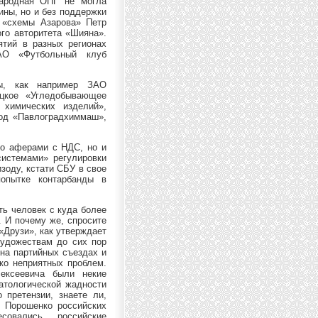
народная ОПГ не могла
ины, но и без поддержки
 «схемы Азарова» Петр
го авторитета «Шияна».
тий в разных регионах
ЗАО «Футбольный клуб
ы, как например ЗАО
ецкое «Угледобывающее
 химических изделий»,
вод «Павлоградхиммаш»,
ко аферами с НДС, но и
истемами» регулировки
зоду, кстати СБУ в свое
попытке контарбанды в
ть человек с куда более
. И почему же, спросите
«Друзи», как утверждает
художествам до сих пор
 на партийных съездах и
ко неприятных проблем.
ексеевича были некие
патологической жадности
 претензии, знаете ли,
е Порошенко российских
овались российские