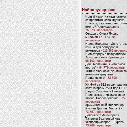
Найпопулярніше
Новый налог на недвижимос
от правительства Яценюка.
Платить, съехать, снести ил
сжечь? Расследование
-
269 735 переглядів
Откуда у Олега Ляшко
миллионы?
- 173 294
переглядів
Ирина Бережная. Депутатск
крыша для рейдеров и
рекетиров
- 111 366 перегляд
В Амстердаме поздравляли
Акимову и ее избранницу
-
98 103 переглядів
Дон Пилипишин і його “коза-
ностра”
- 84 779 переглядів
Тетяна Чорновіл: дівчинка за
викликом депутата
Пашинського
- 83 690
переглядів
УНИАН за $12 тысяч удалил
статью про митинг под СБУ.
Вадим Симонов и Николай
Присяжнюк отмывают свои
имена. Расследование
- 75 
переглядів
Криминальный миллионер
Руслан Демчак. Часть 2
-
73 857 переглядів
Донецкое «Межигорье»
Татьяны Бахтеевой ждет
экспроприаторов. 10 фото
-
73 289 переглядів