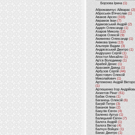
Борзова Ірина
(1)
Абромавичус Айварас
(2
Аброськін В’ячеслав
(1)
Аваков Арсен
(318)
Аврамов Іван
(7)
Адамовський Андрій
(2)
Адаріч Олександр
(1)
Азаров Микола
(12)
Азаров Олексій
(9)
Акименко Олександр
(1)
Акімова Ірина
(13)
Альперін Вадим
(3)
Андрієвський Дмитро
(1)
Андрушко Сергій
(1)
Апостол Михайло
(1)
Ар'єв Володимир
(1)
Арабей Денис
(1)
Арахамія Давид
(1)
Арбузов Сергій
(44)
Арестович Олексій
Миколайович
(1)
Артеменко Андрій Віктор
(1)
Артюшенко Ігор Андрійов
Ахметов Рінат
(51)
Бабак Олена
(1)
Баганець Олексій
(6)
Багрій Петро
(3)
Баканов Іван
(2)
Бакулін Євген
(4)
Баленко Артур
(1)
Балицький Євген
(7)
Балога Андрій
(1)
Балога Віктор
(4)
Балчун Войцех
(1)
Банас Дмитро
(1)