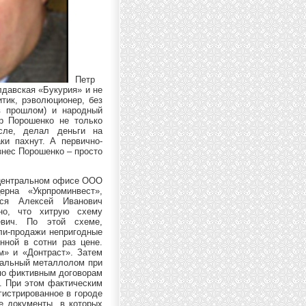
Петр
лдавская «Букурия» и не
тик, рэволюционер, без
в прошлом) и народный
тр Порошенко не только
сле, делал деньги на
ки пахнут. А первично-
знес Порошенко – просто
в центральном офисе ООО
рна «Укрпроминвест»,
тся Алексей Иванович
но, что хитрую схему
евич. По этой схеме,
ли-продажи непригодные
ной в сотни раз цене.
м» и «Донтраст». Затем
уральный металлолом при
 по фиктивным договорам
 При этом фактическим
гистрированное в городе
е документы, в которых