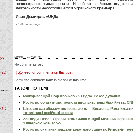
правоохранительные органы. И сейчас в России ведется а
деятельности несостоявшегося украинского премьера.
Иван Демидов, «ОРД»
2 546 переглядів
Комментариев нет
(2)
No comments yet.
RSS
feed for comments on this post.
ч
(1)
Sorry, the comment form is closed at this time.
ТАКОЖ ПО ТЕМІ
сович
Мажор-поліцай Єгор Звонков VS бидло. Розслідування
Російські солдати застрелили двох цивільних біля Києва: C
ч
(1)
Штрафи «за образу» поліцейського, — Верховна Рада Україн
тоталітарні російські закони
Ze-гниди. Посол України в Німеччині Андрій Мельник порівн
з ліверною ковбасою
Російські окупанти завдали ракетного удару по Київській телев