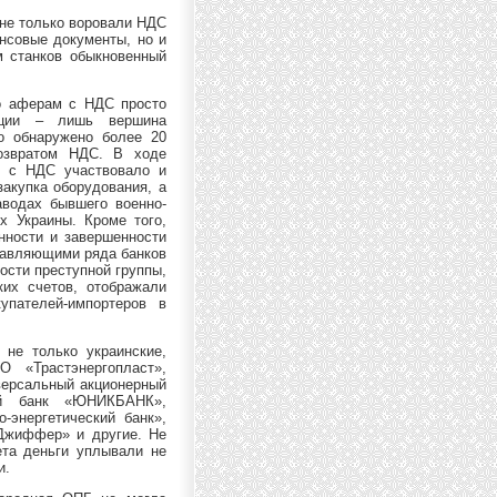
 не только воровали НДС
нсовые документы, но и
м станков обыкновенный
о аферам с НДС просто
ации – лишь вершина
о обнаружено более 20
озвратом НДС. В ходе
х с НДС участвовало и
закупка оборудования, а
водах бывшего военно-
х Украины. Кроме того,
нности и завершенности
равляющими ряда банков
ости преступной группы,
ких счетов, отображали
упателей-импортеров в
не только украинские,
 «Трастэнергопласт»,
версальный акционерный
ий банк «ЮНИКБАНК»,
энергетический банк»,
Джиффер» и другие. Не
ета деньги уплывали не
и.