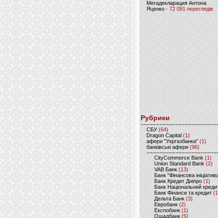
Мегадекларация Антона
Яценко
- 72 091 переглядів
Рубрики
CБУ
(64)
Dragon Capital
(1)
афери "Укргазбанка"
(1)
банківські афери
(96)
CityCommerce Bank
(1)
Union Standard Bank
(2)
VAB Банк
(13)
Банк "Фінансова ініціатив
Банк Кредит Дніпро
(1)
Банк Національний креди
Банк Фінанси та кредит
(1
Дельта Банк
(3)
Евробанк
(2)
Експобанк
(1)
Ощадбанк
(5)