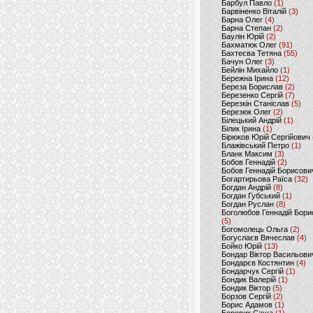
Барбул Павло
(1)
Барвіненко Віталій
(3)
Барна Олег
(4)
Барна Степан
(2)
Баулін Юрій
(2)
Бахматюк Олег
(91)
Бахтеєва Тетяна
(55)
Бачун Олег
(3)
Бейлін Михайло
(1)
Бережна Ірина
(12)
Береза Борислав
(2)
Березенко Сергій
(7)
Березкін Станіслав
(5)
Березюк Олег
(2)
Білецький Андрій
(1)
Білик Ірина
(1)
Бірюков Юрій Сергійович
Блажівський Петро
(1)
Бланк Максим
(3)
Бобов Геннадій
(2)
Бобов Геннадій Борисови
Богартирьова Раїса
(32)
Богдан Андрій
(8)
Богдан Губський
(1)
Богдан Руслан
(8)
Боголюбов Геннадій Бори
(5)
Богомолець Ольга
(2)
Богуслаєв Вячеслав
(4)
Бойко Юрій
(13)
Бондар Віктор Васильови
Бондарєв Костянтин
(4)
Бондарчук Сергій
(1)
Бондик Валерій
(1)
Бондик Віктор
(5)
Борзов Сергiй
(2)
Борис Адамов
(1)