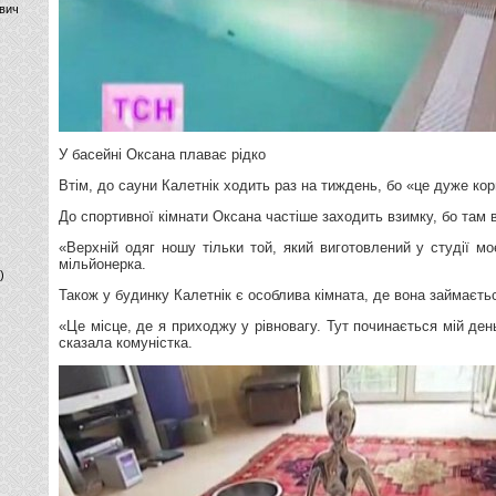
вич
У басейні Оксана плаває рідко
Втім, до сауни Калетнік ходить раз на тиждень, бо «це дуже ко
До спортивної кімнати Оксана частіше заходить взимку, бо там в
«Верхній одяг ношу тільки той, який виготовлений у студії мо
мільйонерка.
)
Також у будинку Калетнік є особлива кімната, де вона займаєть
«Це місце, де я приходжу у рівновагу. Тут починається мій день
сказала комуністка.