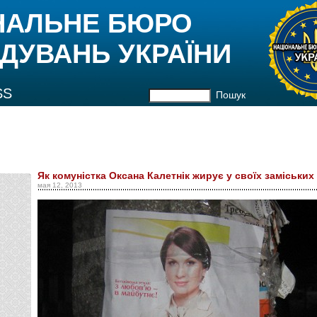
НАЛЬНЕ БЮРО
ДУВАНЬ УКРАЇНИ
SS
Пошук
Як комуністка Оксана Калетнік жирує у своїх заміських
мая 12, 2013