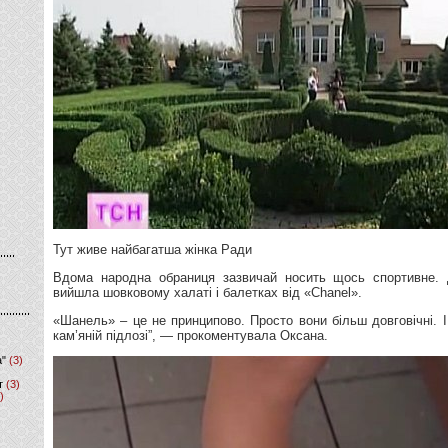
Тут живе найбагатша жінка Ради
Вдома народна обраниця зазвичай носить щось спортивне. 
вийшла шовковому халаті і балетках від «Chanel».
«Шанель» – це не принципово. Просто вони більш довговічні. І
кам’яній підлозі”, — прокоментувала Оксана.
а"
(3)
т
(3)
)