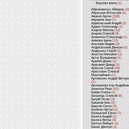
Борзова Ірина
(1)
Абромавичус Айварас
(2
Аброськін В’ячеслав
(1)
Аваков Арсен
(318)
Аврамов Іван
(7)
Адамовський Андрій
(2)
Адаріч Олександр
(1)
Азаров Микола
(12)
Азаров Олексій
(9)
Акименко Олександр
(1)
Акімова Ірина
(13)
Альперін Вадим
(3)
Андрієвський Дмитро
(1)
Андрушко Сергій
(1)
Апостол Михайло
(1)
Ар'єв Володимир
(1)
Арабей Денис
(1)
Арахамія Давид
(1)
Арбузов Сергій
(44)
Арестович Олексій
Миколайович
(1)
Артеменко Андрій Віктор
(1)
Артюшенко Ігор Андрійов
Ахметов Рінат
(51)
Бабак Олена
(1)
Баганець Олексій
(6)
Багрій Петро
(3)
Баканов Іван
(2)
Бакулін Євген
(4)
Баленко Артур
(1)
Балицький Євген
(7)
Балога Андрій
(1)
Балога Віктор
(4)
Балчун Войцех
(1)
Банас Дмитро
(1)