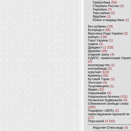
Приватбанк
(50)
Сбербанк России
(3)
Укрінбанк
(7)
Укрсоцбанк
(2)
Фідобанк
(1)
Юніон стандард банк
(1)
Без рубрики
(19)
Безпредєл
(56)
Верховна Рада України
(3)
вибори
(128)
Герої України
(1)
гривня
(3)
Дайджест
(1 233)
Дерибан
(25)
епідемія грипу
(4)
ЄДАПС: приватизація Україн
(5)
казнокрадство
(1)
контрабанда
(2)
корупція
(123)
Кримінал
(55)
Кутовий Тарас
(1)
Лохотрон
(5)
Луценківщина
(1)
Мафія
(32)
Наркомафія
(3)
Національна безпека
(211)
Незаконне будівництво
(6)
Обмеження свободи слова
(283)
Педофіли з БЮТу
(2)
переслідування журналістів
(17)
Персоналії
(4 316)
Абдуллін Олександр
(3)