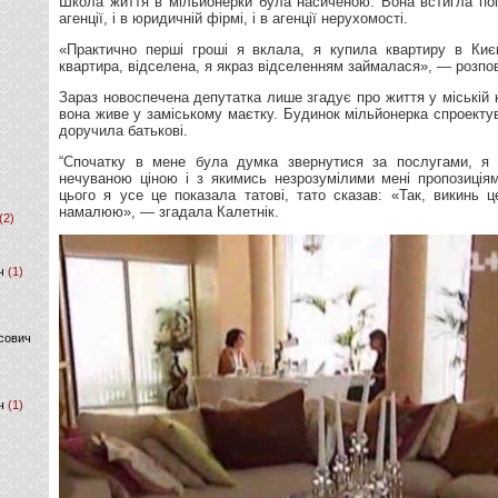
Школа життя в мільйонерки була насиченою. Вона встигла по
агенції, і в юридичній фірмі, і в агенції нерухомості.
«Практично перші гроші я вклала, я купила квартиру в Киє
квартира, відселена, я якраз відселенням займалася», — розпо
Зараз новоспечена депутатка лише згадує про життя у міській к
вона живе у заміському маєтку. Будинок мільйонерка спроекту
доручила батькові.
“Спочатку в мене була думка звернутися за послугами, я 
нечуваною ціною і з якимись незрозумілими мені пропозиція
цього я усе це показала татові, тато сказав: «Так, викинь ц
намалюю», — згадала Калетнік.
(2)
ч
(1)
сович
ч
(1)