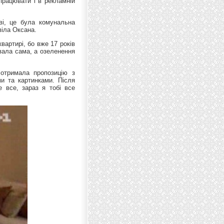
працювати і в рекламній
ві, це була комунальна
віла Оксана.
вартирі, бо вже 17 років
вала сама, а озеленення
отримала пропозицію з
ми та картинками. Після
е все, зараз я тобі все