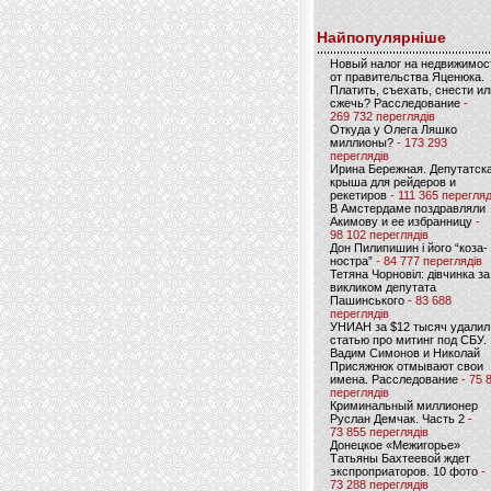
Найпопулярніше
Новый налог на недвижимос
от правительства Яценюка.
Платить, съехать, снести ил
сжечь? Расследование
-
269 732 переглядів
Откуда у Олега Ляшко
миллионы?
- 173 293
переглядів
Ирина Бережная. Депутатск
крыша для рейдеров и
рекетиров
- 111 365 перегляд
В Амстердаме поздравляли
Акимову и ее избранницу
-
98 102 переглядів
Дон Пилипишин і його “коза-
ностра”
- 84 777 переглядів
Тетяна Чорновіл: дівчинка за
викликом депутата
Пашинського
- 83 688
переглядів
УНИАН за $12 тысяч удалил
статью про митинг под СБУ.
Вадим Симонов и Николай
Присяжнюк отмывают свои
имена. Расследование
- 75 
переглядів
Криминальный миллионер
Руслан Демчак. Часть 2
-
73 855 переглядів
Донецкое «Межигорье»
Татьяны Бахтеевой ждет
экспроприаторов. 10 фото
-
73 288 переглядів