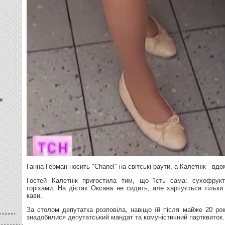
и
Ганна Герман носить "Chanel" на світські раути, а Калетнік - вдо
Гостей Калетнік пригостила тим, що їсть сама: сухофрук
горіхами. На дієтах Оксана не сидить, але харчується тільки
кави.
За столом депутатка розповіла, навіщо їй після майже 20 рокі
знадобилися депутатський мандат та комуністичний партквиток.