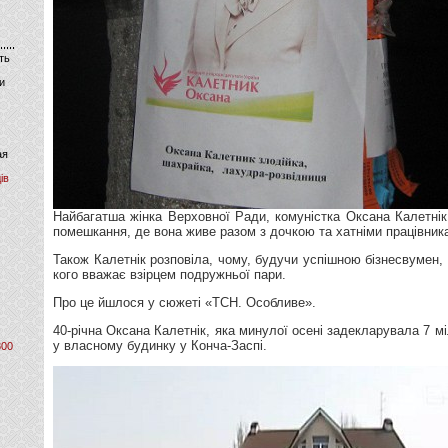
ть
и
ая
ів
Найбагатша жінка Верховної Ради, комуністка Оксана Калетнік
помешкання, де вона живе разом з дочкою та хатніми працівник
Також Калетнік розповіла, чому, будучи успішною бізнесвумен,
кого вважає взірцем подружньої пари.
Про це йшлося у сюжеті «ТСН. Особливе».
40-річна Оксана Калетнік, яка минулої осені задекларувала 7 м
у власному будинку у Конча-Заспі.
800