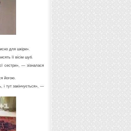
рисно для шкіри».
исять її вісім шуб.
єї сестри», — зізналася
ся йогою.
, і тут закінчується», —