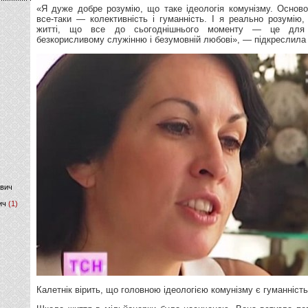
«Я дуже добре розумію, що таке ідеологія комунізму. Основою
все-таки — колективність і гуманність. І я реально розумію
)
житті, що все до сьогоднішнього моменту — це для 
безкорисливому служінню і безумовній любові», — підкреслила
ович
ич
(1)
Калетнік вірить, що головною ідеологією комунізму є гуманність