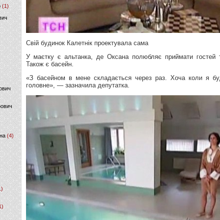
р
(1)
вич
Свій будинок Калетнік проектувала сама
У маєтку є альтанка, де Оксана полюбляє приймати гостей т
Також є басейн.
«З басейном в мене складається через раз. Хоча коли я б
головне», — зазначила депутатка.
ович
фович
на
(4)
1)
1)