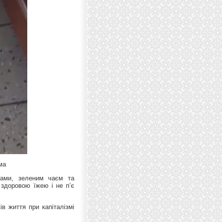
ма
тами, зеленим чаєм та
 здоровою їжею і не п’є
в життя при капіталізмі