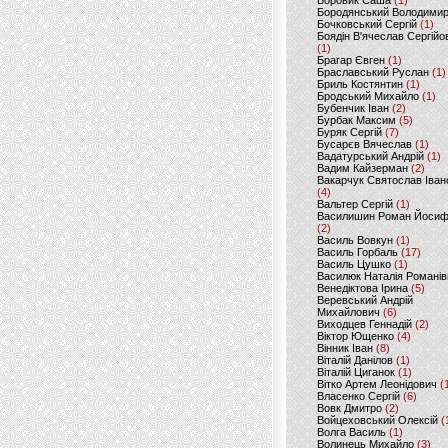
Боровик Саша
(1)
Бородянський Володими
Бочковський Сергій
(1)
Боядін В'ячеслав Сергійо
(1)
Брагар Євген
(1)
Браславський Руслан
(1)
Бриль Костянтин
(1)
Бродський Михайло
(1)
Бубенчик Іван
(2)
Бурбак Максим
(5)
Буряк Сергій
(7)
Бусарєв Вячеслав
(1)
Вадатурський Андрій
(1)
Вадим Кайзерман
(2)
Вакарчук Святослав Іван
(4)
Вальтер Сергій
(1)
Василишин Роман Йоси
(2)
Василь Вовкун
(1)
Василь Горбаль
(17)
Василь Цушко
(1)
Василюк Наталія Романів
Венедіктова Ірина
(5)
Веревський Андрій
Михайлович
(6)
Виходцев Геннадій
(2)
Віктор Ющенко
(4)
Вінник Іван
(8)
Віталій Данілов
(1)
Віталій Циганок
(1)
Вітко Артем Леонідович
(
Власенко Сергій
(6)
Вовк Дмитро
(2)
Войцеховський Олексій
(
Волга Василь
(1)
Волинець Михайло
(3)