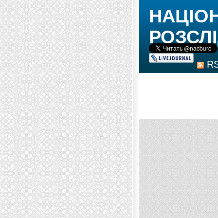
НАЦІО
РОЗСЛІ
R