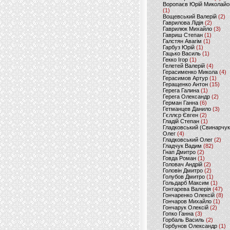
Воропаєв Юрій Миколайо
(1)
Вощевський Валерій
(2)
Гаврилова Лідія
(2)
Гаврилюк Михайло
(3)
Гавриш Степан
(1)
Галстян Авагім
(1)
Гарбуз Юрій
(1)
Гацько Василь
(1)
Гекко Ігор
(1)
Гелетей Валерій
(4)
Герасименко Микола
(4)
Герасимов Артур
(1)
Геращенко Антон
(15)
Герега Галина
(1)
Герега Олександр
(2)
Герман Ганна
(6)
Гетманцев Данило
(3)
Гєллєр Євген
(2)
Гладій Степан
(1)
Гладковський (Свинарчук
Олег
(4)
Гладковський Олег
(2)
Гладчук Вадим
(82)
Гнап Дмитро
(2)
Говда Роман
(1)
Головач Андрій
(2)
Головін Дмитро
(2)
Голубов Дмитро
(1)
Гольдарб Максим
(1)
Гонтарева Валерія
(47)
Гончаренко Олексій
(8)
Гончаров Михайло
(1)
Гончарук Олексій
(2)
Гопко Ганна
(3)
Горбаль Василь
(2)
Горбунов Олександр
(1)