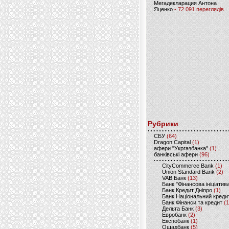
Мегадекларация Антона
Яценко
- 72 091 переглядів
Рубрики
CБУ
(64)
Dragon Capital
(1)
афери "Укргазбанка"
(1)
банківські афери
(96)
CityCommerce Bank
(1)
Union Standard Bank
(2)
VAB Банк
(13)
Банк "Фінансова ініціатив
Банк Кредит Дніпро
(1)
Банк Національний креди
Банк Фінанси та кредит
(1
Дельта Банк
(3)
Евробанк
(2)
Експобанк
(1)
Ощадбанк
(5)