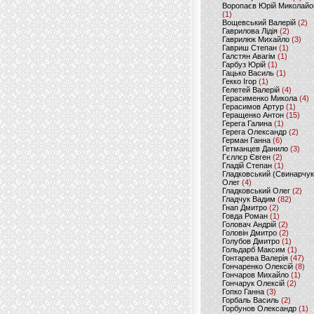
Воропаєв Юрій Миколайо
(1)
Вощевський Валерій
(2)
Гаврилова Лідія
(2)
Гаврилюк Михайло
(3)
Гавриш Степан
(1)
Галстян Авагім
(1)
Гарбуз Юрій
(1)
Гацько Василь
(1)
Гекко Ігор
(1)
Гелетей Валерій
(4)
Герасименко Микола
(4)
Герасимов Артур
(1)
Геращенко Антон
(15)
Герега Галина
(1)
Герега Олександр
(2)
Герман Ганна
(6)
Гетманцев Данило
(3)
Гєллєр Євген
(2)
Гладій Степан
(1)
Гладковський (Свинарчук
Олег
(4)
Гладковський Олег
(2)
Гладчук Вадим
(82)
Гнап Дмитро
(2)
Говда Роман
(1)
Головач Андрій
(2)
Головін Дмитро
(2)
Голубов Дмитро
(1)
Гольдарб Максим
(1)
Гонтарева Валерія
(47)
Гончаренко Олексій
(8)
Гончаров Михайло
(1)
Гончарук Олексій
(2)
Гопко Ганна
(3)
Горбаль Василь
(2)
Горбунов Олександр
(1)