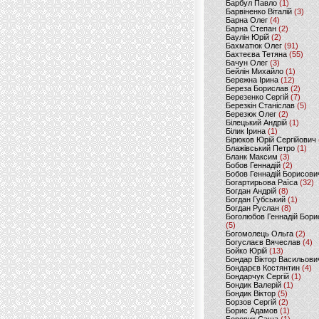
Барбул Павло
(1)
Барвіненко Віталій
(3)
Барна Олег
(4)
Барна Степан
(2)
Баулін Юрій
(2)
Бахматюк Олег
(91)
Бахтеєва Тетяна
(55)
Бачун Олег
(3)
Бейлін Михайло
(1)
Бережна Ірина
(12)
Береза Борислав
(2)
Березенко Сергій
(7)
Березкін Станіслав
(5)
Березюк Олег
(2)
Білецький Андрій
(1)
Білик Ірина
(1)
Бірюков Юрій Сергійович
Блажівський Петро
(1)
Бланк Максим
(3)
Бобов Геннадій
(2)
Бобов Геннадій Борисови
Богартирьова Раїса
(32)
Богдан Андрій
(8)
Богдан Губський
(1)
Богдан Руслан
(8)
Боголюбов Геннадій Бори
(5)
Богомолець Ольга
(2)
Богуслаєв Вячеслав
(4)
Бойко Юрій
(13)
Бондар Віктор Васильови
Бондарєв Костянтин
(4)
Бондарчук Сергій
(1)
Бондик Валерій
(1)
Бондик Віктор
(5)
Борзов Сергiй
(2)
Борис Адамов
(1)