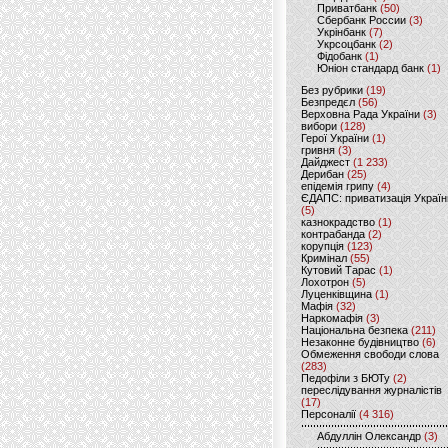
Приватбанк
(50)
Сбербанк России
(3)
Укрінбанк
(7)
Укрсоцбанк
(2)
Фідобанк
(1)
Юніон стандард банк
(1)
Без рубрики
(19)
Безпредєл
(56)
Верховна Рада України
(3)
вибори
(128)
Герої України
(1)
гривня
(3)
Дайджест
(1 233)
Дерибан
(25)
епідемія грипу
(4)
ЄДАПС: приватизація Україн
(5)
казнокрадство
(1)
контрабанда
(2)
корупція
(123)
Кримінал
(55)
Кутовий Тарас
(1)
Лохотрон
(5)
Луценківщина
(1)
Мафія
(32)
Наркомафія
(3)
Національна безпека
(211)
Незаконне будівництво
(6)
Обмеження свободи слова
(283)
Педофіли з БЮТу
(2)
переслідування журналістів
(17)
Персоналії
(4 316)
Абдуллін Олександр
(3)