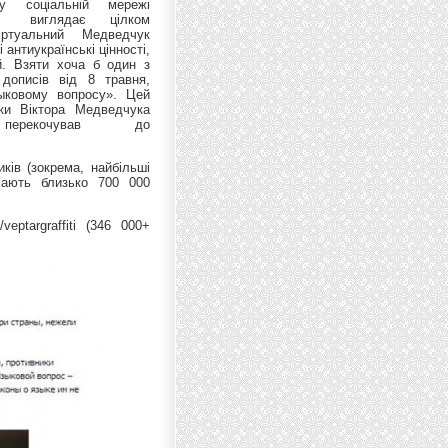
у соціальній мережі
» виглядає цілком
іртуальний Медведчук
і антиукраїнські цінності,
. Взяти хоча б один з
 дописів від 8 травня,
ыковому вопросу». Цей
нки Віктора Медведчука
перекочував до
иків (зокрема, найбільші
мають близько 700 000
eptargraffiti (346 000+