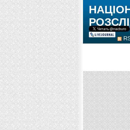
НАЦІО
РОЗСЛІ
R