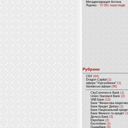
Мегадекларация Антона
Яценко
- 72 091 переглядів
Рубрики
CБУ
(64)
Dragon Capital
(1)
афери "Укргазбанка"
(1)
банківські афери
(96)
CityCommerce Bank
(1)
Union Standard Bank
(2)
VAB Банк
(13)
Банк "Фінансова ініціатив
Банк Кредит Дніпро
(1)
Банк Національний креди
Банк Фінанси та кредит
(1
Дельта Банк
(3)
Евробанк
(2)
Експобанк
(1)
Ощадбанк
(5)