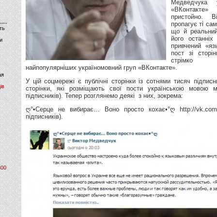
Медведчука 
«ВКонтакте
пристойно. В
пропагує ті сам
ть
що й реальний
його останніх
и
привчений «яз
пост зі сторі
стрімко 
найпопулярніших україномовний груп «ВКонтакте».
ая
У цій соцмережі є публічні сторінки із сотнями тисяч підписн
ів
сторінки, які розміщають свої пости українською мовою 
підписників). Тепер розглянемо деякі з них, зокрема:
ღ°•Серце не вибирає… Воно просто кохає•°ღ http://vk.com/v
підписників).
800