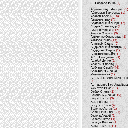
Борзова Ірина
(1)
Абромавичус Айварас
(2
Аброськін В’ячеслав
(1)
Аваков Арсен
(318)
Аврамов Іван
(7)
Адамовський Андрій
(2)
Адаріч Олександр
(1)
Азаров Микола
(12)
Азаров Олексій
(9)
Акименко Олександр
(1)
Акімова Ірина
(13)
Альперін Вадим
(3)
Андрієвський Дмитро
(1)
Андрушко Сергій
(1)
Апостол Михайло
(1)
Ар'єв Володимир
(1)
Арабей Денис
(1)
Арахамія Давид
(1)
Арбузов Сергій
(44)
Арестович Олексій
Миколайович
(1)
Артеменко Андрій Віктор
(1)
Артюшенко Ігор Андрійов
Ахметов Рінат
(51)
Бабак Олена
(1)
Баганець Олексій
(6)
Багрій Петро
(3)
Баканов Іван
(2)
Бакулін Євген
(4)
Баленко Артур
(1)
Балицький Євген
(7)
Балога Андрій
(1)
Балога Віктор
(4)
Балчун Войцех
(1)
Банас Дмитро
(1)