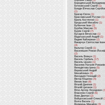
Боровик Саша
(1)
Бородянський Володими
Бочковський Сергій
(1)
Боядін В'ячеслав Сергійо
(1)
Брагар Євген
(1)
Браславський Руслан
(1)
Бриль Костянтин
(1)
Бродський Михайло
(1)
Бубенчик Іван
(2)
Бурбак Максим
(5)
Буряк Сергій
(7)
Бусарєв Вячеслав
(1)
Вадатурський Андрій
(1)
Вадим Кайзерман
(2)
Вакарчук Святослав Іван
(4)
Вальтер Сергій
(1)
Василишин Роман Йоси
(2)
Василь Вовкун
(1)
Василь Горбаль
(17)
Василь Цушко
(1)
Василюк Наталія Романів
Венедіктова Ірина
(5)
Веревський Андрій
Михайлович
(6)
Виходцев Геннадій
(2)
Віктор Ющенко
(4)
Вінник Іван
(8)
Віталій Данілов
(1)
Віталій Циганок
(1)
Вітко Артем Леонідович
(
Власенко Сергій
(6)
Вовк Дмитро
(2)
Войцеховський Олексій
(
Волга Василь
(1)
Волинець Михайло
(3)