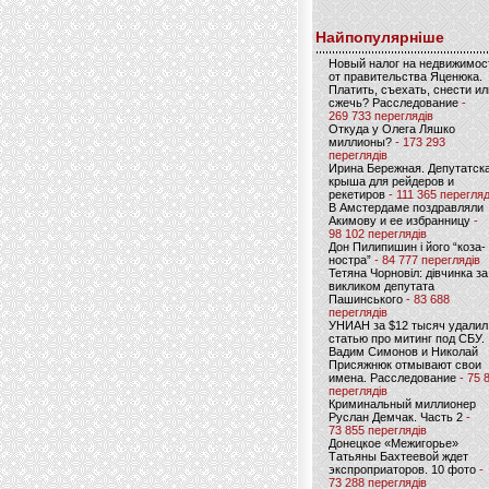
Найпопулярніше
Новый налог на недвижимос
от правительства Яценюка.
Платить, съехать, снести ил
сжечь? Расследование
-
269 733 переглядів
Откуда у Олега Ляшко
миллионы?
- 173 293
переглядів
Ирина Бережная. Депутатск
крыша для рейдеров и
рекетиров
- 111 365 перегляд
В Амстердаме поздравляли
Акимову и ее избранницу
-
98 102 переглядів
Дон Пилипишин і його “коза-
ностра”
- 84 777 переглядів
Тетяна Чорновіл: дівчинка за
викликом депутата
Пашинського
- 83 688
переглядів
УНИАН за $12 тысяч удалил
статью про митинг под СБУ.
Вадим Симонов и Николай
Присяжнюк отмывают свои
имена. Расследование
- 75 
переглядів
Криминальный миллионер
Руслан Демчак. Часть 2
-
73 855 переглядів
Донецкое «Межигорье»
Татьяны Бахтеевой ждет
экспроприаторов. 10 фото
-
73 288 переглядів