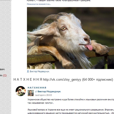
)
ович
ич
(1)
Н А Т Х Н Е Н Н Я http://vk.com/zloy_geniyy (64 000+ підписникі)