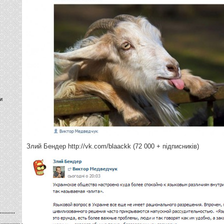
и
Злий Бендер http://vk.com/blaackk (72 000 + підписників)