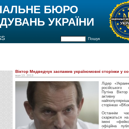
НАЛЬНЕ БЮРО
ДУВАНЬ УКРАЇНИ
SS
Пошук
Віктор Медведчук заспамив україномовні сторінки у с
мая 13, 2013
Лідер «Украи
російського 
Путіна Вікто
активну 
найпопулярн
сторінках «ВКо
Останнім ча
скаржаться на
імені «фейк
офіційна публ