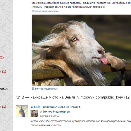
(2)
ч
(1)
сович
КИЇВ — найкраще місто на Землі ✰ http://vk.com/public_kyiv (12 
ч
(1)