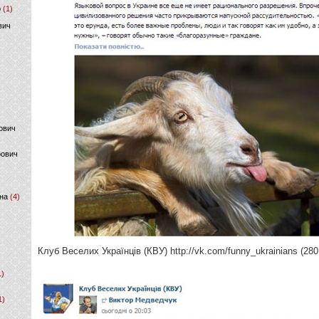
р
(1)
вич
ович
фович
на
(4)
Клуб Веселих Українців (КВУ) http://vk.com/funny_ukrainians (280
1)
1)