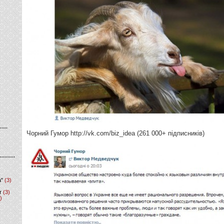
Чорний Гумор http://vk.com/biz_idea (261 000+ підписників)
а"
(3)
т
(3)
)