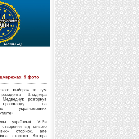
оцмережах. 9 фото
нского выбора» та кум
президента Владіміра
р Медведчук розгорнув
пропаганду на
іших україномовних
нтакте».
сом українські VIPи
 створення від їхнього
ових» сторінок, але
ічна сторінка Віктора