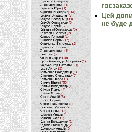
Каретко Володимир
госзаказ
Олександрович
(1)
Кармазін Юрій
(1)
Карплюк Володимир
(3)
Цей допи
Каськів Владислав
(7)
Кацуба Володимир
(4)
не буде 
Кацуба Олександр
(8)
Кацуба Сергій
(5)
Квіташвілі Олександр
(3)
Келестин Валерій
(2)
Кернес Геннадій
(14)
Кивалов Сергій
(12)
Кириленко В’ячеслав
(2)
Кириленко Павло
Олександрович
(1)
Ківа Ілля
(5)
Ківалов Сергій
(46)
Кірш Олександр Вікторович
(1)
Кісільов Ігор Петрович
(1)
Кіссе Антон
(2)
Клименко Володимир
(4)
Клименко Олександр
(8)
Климець Павло
(1)
Кличко Віталій
(55)
Кличко Володимир
(1)
Клімкін Павло
(4)
Клімов Леонід
(2)
Клюєв Андрій
(6)
Клюєв Сергій
(5)
Княжицький Микола
(4)
Князевич Руслан
(2)
Кобзон Иосиф
(2)
Коболєв Андрій
(4)
Ковалів Юлія
(1)
Ковтун Володимир
(2)
Кодола Олександр
(2)
Кожемякін Андрій
(3)