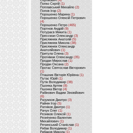
Сергійович
(4)
Попко Сергій
(1)
Поплавський Михайло
(2)
Попов Ігор
(2)
Порошенко Марина
(1)
Порошенко Олексій Петрович
(4)
Порошенко Петро
(465)
Портнов Андрій
(9)
Потураєв Микита
(1)
Прессман Олександр
(3)
Присяжнюк Анатолій
(5)
Присяжнюк Микола
(38)
Присяжнюк Олександр
Анатолійович
(1)
Притула Олена
(3)
Прогнімак Олександр
(35)
Продан Мирослав
(1)
Продан Оксана
(2)
Протас Святослав Вікторович
(1)
Пташник Вікторія Юріївна
(1)
Путас Юрій
(1)
Путін Володимир
(38)
Пшонка Артем
(8)
Пшонка Віктор
(4)
Рабінович Вадим Зіновійович
(6)
Разумков Дмитро
(3)
Райнін Ігор
(5)
Ратніков Дмитро
(1)
Рачук Олег
(1)
Резніков Олексій
(1)
Резніченко Валентин
Михайлович
(1)
Речинський Станіслав
(1)
Рибак Володимир
(1)
Рибаков Микола
(1)