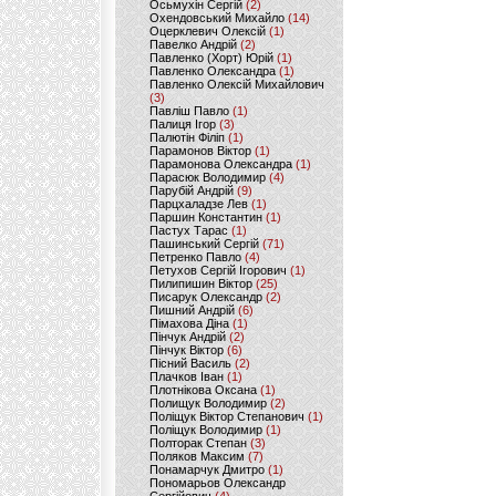
Осьмухін Сергій
(2)
Охендовський Михайло
(14)
Оцерклевич Олексій
(1)
Павелко Андрій
(2)
Павленко (Хорт) Юрій
(1)
Павленко Олександра
(1)
Павленко Олексій Михайлович
(3)
Павліш Павло
(1)
Палиця Ігор
(3)
Палютін Філіп
(1)
Парамонов Віктор
(1)
Парамонова Олександра
(1)
Парасюк Володимир
(4)
Парубій Андрій
(9)
Парцхаладзе Лев
(1)
Паршин Константин
(1)
Пастух Тарас
(1)
Пашинський Сергій
(71)
Петренко Павло
(4)
Петухов Сергій Ігорович
(1)
Пилипишин Віктор
(25)
Писарук Олександр
(2)
Пишний Андрій
(6)
Пімахова Діна
(1)
Пінчук Андрій
(2)
Пінчук Віктор
(6)
Пісний Василь
(2)
Плачков Іван
(1)
Плотнікова Оксана
(1)
Полищук Володимир
(2)
Поліщук Віктор Степанович
(1)
Поліщук Володимир
(1)
Полторак Степан
(3)
Поляков Максим
(7)
Понамарчук Дмитро
(1)
Пономарьов Олександр