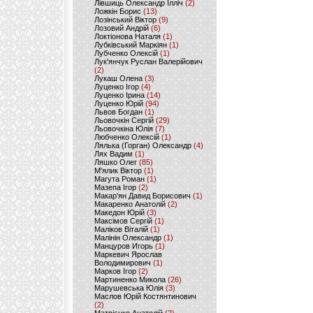
Лівшиць Олександр Ілліч
(2)
Ложкін Борис
(13)
Лозінський Віктор
(9)
Лозовий Андрій
(6)
Локтіонова Наталя
(1)
Лубківський Маркіян
(1)
Лубченко Олексій
(1)
Лук'янчук Руслан Валерійович
(2)
Лукаш Олена
(3)
Луценко Ігор
(4)
Луценко Ірина
(14)
Луценко Юрій
(94)
Львов Богдан
(1)
Льовочкін Сергій
(29)
Льовочкіна Юлія
(7)
Любченко Олексій
(1)
Лялька (Горган) Олександр
(4)
Лях Вадим
(1)
Ляшко Олег
(85)
М'ялик Віктор
(1)
Магута Роман
(1)
Мазепа Ігор
(2)
Макар'ян Давид Борисович
(1)
Макаренко Анатолій
(2)
Македон Юрій
(3)
Максімов Сергій
(1)
Маліков Віталій
(1)
Малінін Олександр
(1)
Манцуров Игорь
(1)
Маркевич Ярослав
Володимирович
(1)
Марков Ігор
(2)
Мартиненко Микола
(26)
Марушевська Юлія
(3)
Маслов Юрій Костянтинович
(2)