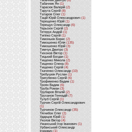
Табачник Дмитро
(6)
Табачник Ян
(1)
Тарасюк Валерій
(2)
Тарута Сергій
(8)
Татаров Олег
(1)
Тацій Юрій Олександрович
(1)
Терещенко Юрій
(1)
Терещук Олександр
(6)
Терьохін Сергій
(2)
Тетерук Андрій
(1)
Тигіпко Сергій
(1)
Тимонькін Борис
(2)
Тимошенко Юлія
(135)
Тимошенко Юрій
(3)
Тимчук Дмитро
(3)
Тихонов Віктор
(1)
Тицький Богдан
(1)
Тищенко Микола
(2)
Тищенко Олена
(8)
Тищенко Сергій
(4)
Ткаченко Олександр
(10)
Требушкін Руслан
(1)
Тригубенко Сергій
(6)
Трофименко Вадим
(1)
Троян Вадим
(6)
Труба Роман
(3)
Трубаров Віталій
(2)
Труханов Геннадій
(7)
Тулуб Сергій
(1)
Турчин Сергій Олександрович
(1)
Турчинов Олександр
(35)
Тягнибок Олег
(2)
Ударцов Юрій
(1)
Уколов Віктор
(4)
Уманський Ігор Іванович
(1)
Урбанський Олександр
Ігорович
(1)