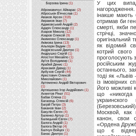
У цих випад
Борзова Ірина
(1)
нагородження. 
Абромавичус Айварас
(2)
Аброськін В’ячеслав
(1)
інакше мають 
Аваков Арсен
(318)
отримав би ген
Аврамов Іван
(7)
Адамовський Андрій
(2)
смерті, якби п
Адаріч Олександр
(1)
Азаров Микола
(12)
стрічці, знач
Азаров Олексій
(9)
оригінальний тв
Акименко Олександр
(1)
Акімова Ірина
(13)
як відомий св
Альперін Вадим
(3)
Андрієвський Дмитро
(1)
котрий свого
Андрушко Сергій
(1)
проголосують з
Апостол Михайло
(1)
Ар'єв Володимир
(1)
російським жу
Арабей Денис
(1)
Арахамія Давид
(1)
останнього, з
Арбузов Сергій
(44)
тоді як «Льві
Арестович Олексій
Миколайович
(1)
із імовірних 
Артеменко Андрій Вікторович
(1)
Його можливі к
Артюшенко Ігор Андрійович
(1)
що «никогда 
Ахметов Рінат
(51)
Бабак Олена
(1)
украинского
Баганець Олексій
(6)
Багрій Петро
(3)
(Березовський)
Баканов Іван
(2)
Москвой, как
Бакулін Євген
(4)
Баленко Артур
(1)
канон, свои 
Балицький Євген
(7)
Балога Андрій
(1)
«Ордена Дружбы
Балога Віктор
(4)
що є відвер
Балчун Войцех
(1)
Банас Дмитро
(1)