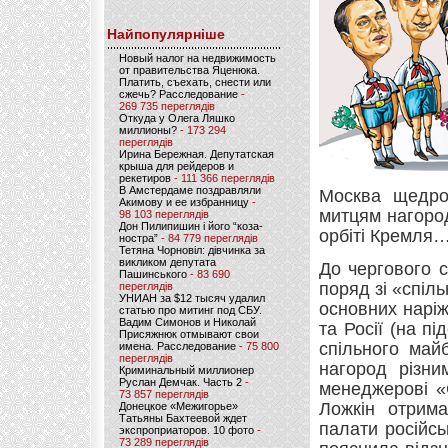
Найпопулярніше
Новый налог на недвижимость
от правительства Яценюка.
Платить, съехать, снести или
сжечь? Расследование
-
269 735 переглядів
Откуда у Олега Ляшко
миллионы?
- 173 294
переглядів
Ирина Бережная. Депутатская
крыша для рейдеров и
рекетиров
- 111 366 переглядів
В Амстердаме поздравляли
Москва щедро 
Акимову и ее избранницу
-
митцям нагород
98 103 переглядів
Дон Пилипишин і його “коза-
орбіті Кремля
ностра”
- 84 779 переглядів
Тетяна Чорновіл: дівчинка за
викликом депутата
До чергового с
Пашинського
- 83 690
поряд зі «спіл
переглядів
УНИАН за $12 тысяч удалил
основних наріжн
статью про митинг под СБУ.
Вадим Симонов и Николай
та Росії (на пі
Присяжнюк отмывают свои
спільного май
имена. Расследование
- 75 800
переглядів
нагород різни
Криминальный миллионер
Руслан Демчак. Часть 2
-
менеджерові «
73 857 переглядів
Ложкін отрима
Донецкое «Межигорье»
Татьяны Бахтеевой ждет
палати російсь
экспроприаторов. 10 фото
-
73 289 переглядів