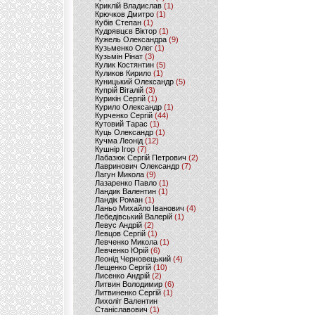
Криклій Владислав
(1)
Крючков Дмитро
(1)
Кубів Степан
(1)
Кудрявцєв Віктор
(1)
Кужель Олександра
(9)
Кузьменко Олег
(1)
Кузьмін Рінат
(3)
Кулик Костянтин
(5)
Куликов Кирило
(1)
Куницький Олександр
(5)
Купрій Віталій
(3)
Курикін Сергій
(1)
Курило Олександр
(1)
Курченко Сергій
(44)
Кутовий Тарас
(1)
Куць Олександр
(1)
Кучма Леонід
(12)
Кушнір Ігор
(7)
Лабазюк Сергій Петрович
(2)
Лавринович Олександр
(7)
Лагун Микола
(9)
Лазаренко Павло
(1)
Ландик Валентин
(1)
Ландік Роман
(1)
Ланьо Михайло Іванович
(4)
Лебедівський Валерій
(1)
Левус Андрій
(2)
Левцов Сергій
(1)
Левченко Микола
(1)
Левченко Юрій
(6)
Леонід Черновецький
(4)
Лещенко Сергій
(10)
Лисенко Андрій
(2)
Литвин Володимир
(6)
Литвиненко Сергій
(1)
Лихоліт Валентин
Станіславович
(1)