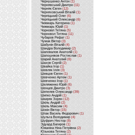
Чернушенко Антон
(1)
Чернявський Дмитро
(11)
Черняк Євген
(12)
Черняховський Віталій
(1)
Черпіцький Олег
(6)
Черпіцький Олександр
(6)
Чижмарь Катерина
(1)
Чижмарь Юрій
(1)
Чорновіл Тетяна
(5)
Чорновол Тетяна
(11)
Чубаров Рефат
(1)
Чумак Віктор
(3)
Шабунін Віталій
(4)
Шандра Володимир
(2)
Шаповалов Анатолій
(1)
Шапошніков Ростислав
(1)
Шарий Анатолий
(6)
Шахов Сергій
(2)
Швайка Ігор
(1)
Шевляк Ілля
(3)
Шевцов Євген
(1)
Шевченко Артем
(1)
Шевченко Ігор
(1)
Шеляженко Юрій
(6)
Шенцев Дмитро
(3)
Шепелев Олександр
(39)
Шипко Андрій
(1)
Шкиряк Зорян
(12)
Шкіль Андрій
(2)
Шкіль Максим
(4)
Шокін Віктор
(15)
Шпак Василь Федорович
(1)
Шульга Володимир
(4)
Шуфрич Нестор
(8)
Эдуард Багиров
(1)
Южаніна Ніна Петрівна
(2)
Юзькова Тетяна
(2)