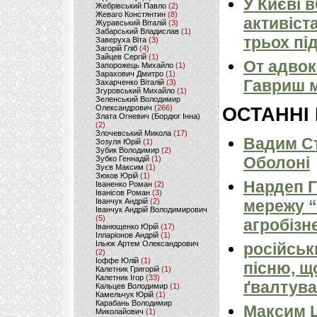
У Києві 
Жебрівський Павло
(2)
Жеваго Констянтин
(8)
активіст
Журавський Віталій
(3)
Забарський Владислав
(1)
трьох пі
Заверуха Віта
(3)
Загорій Гліб
(4)
Зайцев Сергій
(1)
От адвок
Запорожець Михайло
(1)
Зарахович Дмитро
(1)
Гавриш м
Захарченко Віталій
(3)
Згуровський Михайло
(1)
Зеленський Володимир
Олександрович
(266)
ОСТАННІ
Злата Огневич (Бордюг Інна)
(2)
Злочевський Микола
(17)
Вадим Ст
Зозуля Юрій
(1)
Зубик Володимир
(2)
Оболоні
Зубко Геннадій
(1)
Зуєв Максим
(1)
Зюков Юрій
(1)
Нардеп 
Іваненко Роман
(2)
Іванісов Роман
(3)
Іванчук Андрій
(2)
мережу “
Іванчук Андрій Володимирович
(5)
агробізн
Іванющенко Юрій
(17)
Ілларіонов Андрій
(1)
Ільюк Артем Олександрович
російськ
(2)
Іоффе Юлій
(1)
пісню, щ
Калетник Григорій
(1)
Калетник Ігор
(33)
ґвалтува
Кальцев Володимир
(1)
Камельчук Юрій
(1)
Карабань Володимир
Максим 
Миколайович
(1)