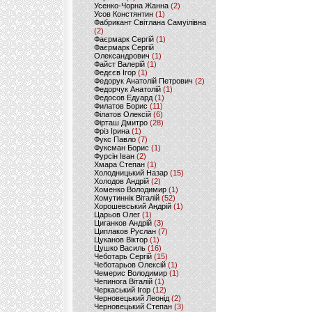
Усенко-Чорна Жанна
(2)
Усов Констянтин
(1)
Фабрикант Світлана Самуілівна
(2)
Фаєрмарк Сергій
(1)
Фаєрмарк Сергій
Олександрович
(1)
Файст Валерій
(1)
Федєєв Ігор
(1)
Федорук Анатолій Петрович
(2)
Федорчук Анатолій
(1)
Федосов Едуард
(1)
Филатов Борис
(11)
Філатов Олексій
(6)
Фірташ Дмитро
(28)
Фріз Ірина
(1)
Фукс Павло
(7)
Фуксман Борис
(1)
Фурсін Іван
(2)
Хмара Степан
(1)
Холодницький Назар
(15)
Холодов Андрій
(2)
Хоменко Володимир
(1)
Хомутиннік Віталій
(52)
Хорошевський Андрій
(1)
Царьов Олег
(1)
Циганков Андрій
(3)
Циплаков Руслан
(7)
Цуканов Віктор
(1)
Цушко Василь
(16)
Чеботарь Сергій
(15)
Чеботарьов Олексій
(1)
Чемерис Володимир
(1)
Чепинога Віталій
(1)
Черкаський Ігор
(12)
Черновецький Леонід
(2)
Черновецький Степан
(3)