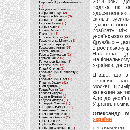
2013 роки. Дл
Воропаєв Юрій Миколайович
(1)
подяка як за
Вощевський Валерій
(2)
«досягнення» в
Гаврилова Лідія
(2)
Гаврилюк Михайло
(3)
скільки зусил
Гавриш Степан
(1)
Галстян Авагім
(1)
сумнозвісного
Гарбуз Юрій
(1)
розбрату між
Гацько Василь
(1)
Гекко Ігор
(1)
українського 
Гелетей Валерій
(4)
Герасименко Микола
(4)
Дружбы» – депу
Герасимов Артур
(1)
в російсько-ук
Геращенко Антон
(15)
Герега Галина
(1)
Назарова (д
Герега Олександр
(2)
Герман Ганна
(6)
Національному
Гетманцев Данило
(3)
Українки, де с
Гєллєр Євген
(2)
Гладій Степан
(1)
Гладковський (Свинарчук)
Цікаво, що в
Олег
(4)
Гладковський Олег
(2)
неросіян трап
Гладчук Вадим
(82)
Москви. Примі
Гнап Дмитро
(2)
Говда Роман
(1)
запеклий антик
Головач Андрій
(2)
Головін Дмитро
(2)
Але до україн
Голубов Дмитро
(1)
України, поміч
Гольдарб Максим
(1)
Гонтарева Валерія
(47)
Гончаренко Олексій
(8)
Олександр М
Гончаров Михайло
(1)
Гончарук Олексій
(2)
України
Гопко Ганна
(3)
Горбаль Василь
(2)
Горбунов Олександр
(1)
1 203 переглядів