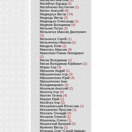
Матвієнко Анатолій
(2)
Матвійчук Едуард
(5)
Матейченко Костянтин
(1)
Матіос Анатолій
(9)
Медведчук Віктор
(74)
Медведь Віктор
(2)
Медведько Олександр
(1)
Медяник Володимир
(4)
Мельник Петро
(3)
Мельничук Максим Дмитрович
(3)
Мельничук Сергій
(1)
Мельніченко Микола
(2)
Мендель Юлія
(2)
Микитась Максим
(8)
Микитенко Роман Леонідович
(2)
Мисик Володимир
(1)
Мисик Володимир Юрійович
(2)
Мізрах Ігор
(3)
Мірошник Андрій
(1)
Мірошниченко Ігор
(3)
Мірошниченко Юрій
(4)
Мірошніченко Іван
Володимирович
(2)
Могильов Анатолій
(2)
Молоток Ігор
(6)
Монтян Тетяна
(4)
Мороко Юрій
(2)
Мосійчук Ігор
(2)
Москалевський В'ячеслав
(1)
Москаленко Ярослав
(1)
Москаль Геннадій
(5)
Мочанов Олексій
(1)
Мошенець Олена
(1)
Мошенский Валерий
(5)
Муженко Віктор
(1)
Мужчиль Олег (Сергій Аміров)