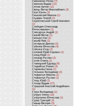
Симоненко Петро
(7)
Симонов Вадим
(12)
Ситник Артем
(11)
Сівець Віктор Миколайович
(2)
Сігал Євген
(3)
Сіньковский Микола
(1)
Скударь Георгій
(1)
Скуратовський Сергій Іванович
(1)
Слободян Олександр
В'ячеславович
(1)
Слюсарчук Андрій
(1)
Смалій Віктор
(1)
Смешко Ігор
(1)
Смолій Яків
(1)
Снєгирьов Дмитро
(2)
Соболев Вячеслав
(4)
Соболєв Єгор
(2)
Соловей Юрій Ігорович
(1)
Солод Юрій
(1)
Сольвар Руслан
(2)
Сотнік Олена
(1)
Ставицький Едуард
(9)
Стаднійчук Роман
(3)
Старикова Ганна
(1)
Стельмах Володимир
(2)
Стефанчук Микола
(1)
Стефанчук Руслан
(1)
Стець Юрій
(1)
Столар Вадим
(27)
Страшний Анатолій Андрійович
(1)
Струк Володимир
(1)
Супрун Уляна
(10)
Супруненко В'ячеслав
(1)
Суркіс Григорій
(3)
Сюмар Вікторія
(3)