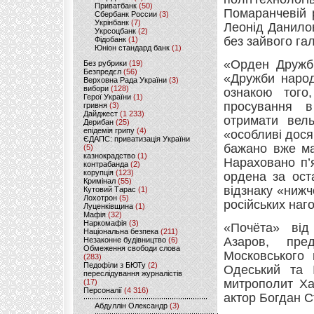
Приватбанк
(50)
Помаранчевій 
Сбербанк России
(3)
Укрінбанк
(7)
Леонід Данилов
Укрсоцбанк
(2)
без зайвого га
Фідобанк
(1)
Юніон стандард банк
(1)
«Орден Дружб
Без рубрики
(19)
Безпредєл
(56)
«Дружби народ
Верховна Рада України
(3)
вибори
(128)
ознакою того
Герої України
(1)
просування в
гривня
(3)
Дайджест
(1 233)
отримати вель
Дерибан
(25)
епідемія грипу
(4)
«особливі досяг
ЄДАПС: приватизація України
бажано вже мат
(5)
казнокрадство
(1)
Нараховано п’
контрабанда
(2)
корупція
(123)
ордена за ост
Кримінал
(55)
відзнаку «нижч
Кутовий Тарас
(1)
Лохотрон
(5)
російських наг
Луценківщина
(1)
Мафія
(32)
Наркомафія
(3)
«Почёта» від
Національна безпека
(211)
Азаров, пред
Незаконне будівництво
(6)
Обмеження свободи слова
Московського 
(283)
Педофіли з БЮТу
(2)
Одеський та І
переслідування журналістів
митрополит Ха
(17)
Персоналії
(4 316)
актор Богдан С
Абдуллін Олександр
(3)