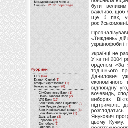
пояснила відзн
Мегадекларация Антона
бути великим
Яценко
- 72 091 переглядів
важливо, щоб м
Ще б пак, у
російськомовні
Проаналізува
«Тиждень» дій
українофоби і 
Українці не раз
У квітні 2004 
орденом «За з
Рубрики
тодішнього п
Данилович у
CБУ
(64)
Dragon Capital
(1)
економічного 
афери "Укргазбанка"
(1)
банківські афери
(96)
відповідну уго
вочевидь, спо
CityCommerce Bank
(1)
Union Standard Bank
(2)
виборах Вікт
VAB Банк
(13)
Банк "Фінансова ініціатива"
(3)
підтримала, д
Банк Кредит Дніпро
(1)
розглядатись
Банк Національний кредит
(3)
Банк Фінанси та кредит
(1)
Янукович прогр
Дельта Банк
(3)
Евробанк
(2)
цьому Кучму. 
Експобанк
(1)
політтехноло
Ощадбанк
(5)