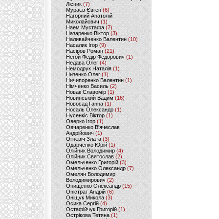
Лісник
(7)
Мураєв Євген
(6)
Нагорний Анатолій
Миколайович
(1)
Наем Мустафа
(7)
Назаренко Віктор
(3)
Наливайченко Валентин
(10)
Насалик Ігор
(9)
Насіров Роман
(21)
Негой Федір Федорович
(1)
Недава Олег
(4)
Немодрук Наталія
(1)
Низенко Олег
(1)
Ничипоренко Валентин
(1)
Німченко Василь
(2)
Новак Славомір
(1)
Новинський Вадим
(16)
Новосад Ганна
(1)
Носаль Олександр
(1)
Нусенкіс Віктор
(1)
Оверко Ігор
(1)
Овчаренко В'ячеслав
Андрійович
(1)
Огнєвіч Злата
(3)
Одарченко Юрій
(1)
Олійник Володимир
(4)
Олійник Святослав
(2)
Омельченко Григорій
(3)
Омельченко Олександр
(7)
Омелян Володимир
Володимирович
(2)
Онищенко Олександр
(15)
Оністрат Андрій
(6)
Оніщук Микола
(3)
Осика Сергій
(4)
Остафійчук Григорій
(1)
Острікова Тетяна
(1)