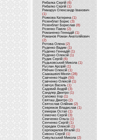
Рибалка Сергій
(6)
Рибалко Сергій
(1)
Римарук Олександр Іванович
(1)
Рожкова Катерина
(1)
Розенблат Борис
(3)
Розенблат Борислав
(8)
Розенко Павло
(2)
Романенко Геннадій
(1)
Романов Роман Анатолійович
(2)
Ротова Олена
(2)
Руденко Вадим
(1)
Руденко Геннадій
(1)
Руденко Олексій
(1)
Рудик Сергій
(6)
Рудьковський Микола
(1)
Руслан Арсірій
(1)
Рябчин Олексій
(1)
Саакашвілі Міхеіл
(28)
Савченко Надія
(50)
Савченко Олексій
(1)
Савчук Василь
(1)
Садовий Андрій
(3)
Сандлер Дмитро
(1)
Сапожко Ігор
(1)
Святаш Дмитро
(2)
Святослав Олійник
(2)
Севрюков Владислав
(1)
Семерак Остап
(1)
Семочко Сергій
(3)
Семченко Ольга
(1)
Сенченко Сергій
(1)
Середюк Олексій
(1)
Серпокрилов Віталій
(1)
Сивохо Сергій
(1)
Сивульський Микола
(2)