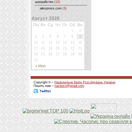
шахрайство
(12)
aliexpress.com
(3)
Август 2026
Пн
Вт
Ср
Чт
Пт
Сб
Вс
1
2
3
4
5
6
7
8
9
10
11
12
13
14
15
16
17
18
19
20
21
22
23
24
25
26
27
28
29
30
31
« Июл
Copyright © –
Національне Бюро Розслідувань України
Пишіть нам –
nacburo@gmail.com
.