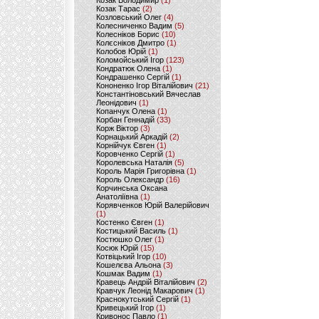
Козак Володимир
(1)
Козак Тарас
(2)
Козловський Олег
(4)
Колесниченко Вадим
(5)
Колесніков Борис
(10)
Колєсніков Дмитро
(1)
Колобов Юрій
(1)
Коломойський Ігор
(123)
Кондратюк Олена
(1)
Кондрашенко Сергій
(1)
Кононенко Ігор Віталійович
(21)
Константіновський Вячеслав
Леонідович
(1)
Копанчук Олена
(1)
Корбан Геннадій
(33)
Корж Віктор
(3)
Корнацький Аркадій
(2)
Корнійчук Євген
(1)
Коровченко Сергій
(1)
Королевська Наталія
(5)
Король Марія Григорівна
(1)
Король Олександр
(16)
Корчинська Оксана
Анатоліївна
(1)
Корявченков Юрій Валерійович
(1)
Костенко Євген
(1)
Костицький Василь
(1)
Костюшко Олег
(1)
Косюк Юрій
(15)
Котвіцький Ігор
(10)
Кошелєва Альона
(3)
Кошмак Вадим
(1)
Кравець Андрій Віталійович
(2)
Кравчук Леонід Макарович
(1)
Краснокутський Сергій
(1)
Кривецький Ігор
(1)
Кривонос Павло
(1)