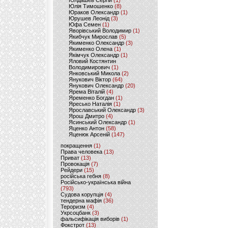
Юлдашев Сергій
(1)
Юлія Тимошенко
(8)
Юраков Олександр
(1)
Юрушев Леонід
(3)
Юфа Семен
(1)
Яворівський Володимир
(1)
Якибчук Мирослав
(5)
Якименко Олександр
(3)
Якименко Олена
(1)
Якімчук Олександр
(1)
Яловий Костянтин
Володимирович
(1)
Янковський Микола
(2)
Янукович Віктор
(64)
Янукович Олександр
(20)
Ярема Віталій
(4)
Яременко Богдан
(1)
Яресько Наталія
(1)
Ярославський Олександр
(3)
Ярош Дмитро
(4)
Ясинський Олександр
(1)
Яценко Антон
(58)
Яценюк Арсеній
(147)
покращення
(1)
Права человека
(13)
Приват
(13)
Провокація
(7)
Рейдери
(15)
російська гебня
(8)
Російсько-українська війна
(793)
Судова корупція
(4)
тендерна мафія
(36)
Тероризм
(4)
Укрсоцбанк
(3)
фальсифікація виборів
(1)
Фокстрот
(13)