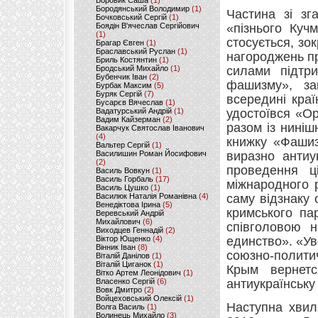
Боровик Саша
(1)
Бородянський Володимир
(1)
Частина зі зг
Бочковський Сергій
(1)
Боядін В'ячеслав Сергійович
«пізнього Куч
(1)
стосується, зо
Брагар Євген
(1)
Браславський Руслан
(1)
нагороджень пр
Бриль Костянтин
(1)
Бродський Михайло
(1)
силами підтри
Бубенчик Іван
(2)
фашизму», за
Бурбак Максим
(5)
Буряк Сергій
(7)
всередині краї
Бусарєв Вячеслав
(1)
Вадатурський Андрій
(1)
удостоївся «О
Вадим Кайзерман
(2)
разом із ниніш
Вакарчук Святослав Іванович
(4)
книжку «Фашиз
Вальтер Сергій
(1)
Василишин Роман Йосифович
виразно антиу
(2)
проведення ці
Василь Вовкун
(1)
Василь Горбаль
(17)
міжнародного 
Василь Цушко
(1)
Василюк Наталія Романівна
(4)
саму відзнаку 
Венедіктова Ірина
(5)
кримського па
Веревський Андрій
Михайлович
(6)
співголовою н
Виходцев Геннадій
(2)
Віктор Ющенко
(4)
единство». «Ув
Вінник Іван
(8)
союзно-политич
Віталій Данілов
(1)
Віталій Циганок
(1)
Крым вернет
Вітко Артем Леонідович
(1)
Власенко Сергій
(6)
антиукраїнську
Вовк Дмитро
(2)
Войцеховський Олексій
(1)
Наступна хвил
Волга Василь
(1)
Волинець Михайло
(3)