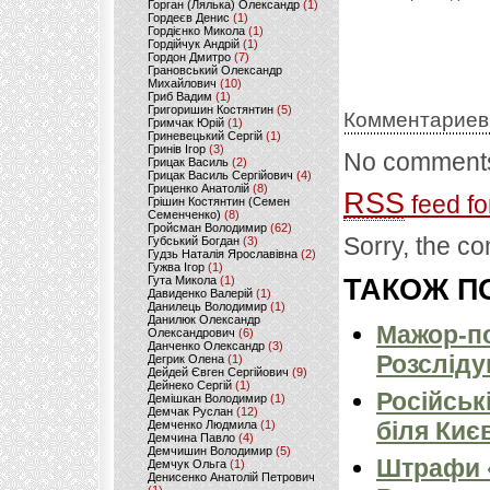
Горган (Лялька) Олександр
(1)
Гордеєв Денис
(1)
Гордієнко Микола
(1)
Гордійчук Андрій
(1)
Гордон Дмитро
(7)
Грановський Олександр
Михайлович
(10)
Гриб Вадим
(1)
Григоришин Костянтин
(5)
Комментариев
Гримчак Юрій
(1)
Гриневецький Сергій
(1)
Гринів Ігор
(3)
No comments
Грицак Василь
(2)
Грицак Василь Сергійович
(4)
Гриценко Анатолій
(8)
RSS
feed fo
Грішин Костянтин (Семен
Семенченко)
(8)
Гройсман Володимир
(62)
Sorry, the co
Губський Богдан
(3)
Гудзь Наталія Ярославівна
(2)
Гужва Ігор
(1)
Гута Микола
(1)
ТАКОЖ ПО
Давиденко Валерій
(1)
Данилець Володимир
(1)
Данилюк Олександр
Мажор-по
Олександрович
(6)
Данченко Олександр
(3)
Розсліду
Дегрик Олена
(1)
Дейдей Євген Сергійович
(9)
Дейнеко Сергій
(1)
Російськ
Демішкан Володимир
(1)
Демчак Руслан
(12)
біля Киє
Демченко Людмила
(1)
Демчина Павло
(4)
Демчишин Володимир
(5)
Штрафи «
Демчук Ольга
(1)
Денисенко Анатолій Петрович