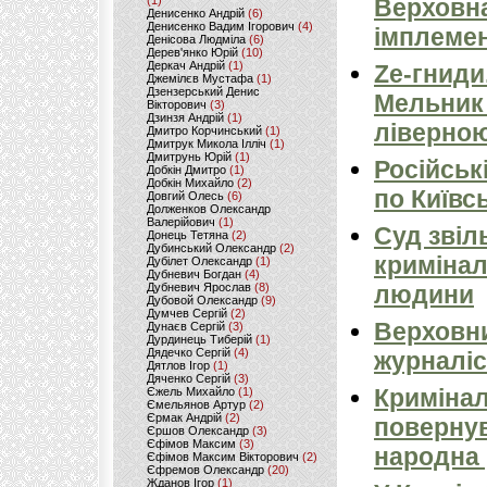
(1)
Верховна
Денисенко Андрій
(6)
Денисенко Вадим Ігорович
(4)
імплемен
Денісова Людміла
(6)
Дерев'янко Юрій
(10)
Деркач Андрій
(1)
Ze-гниди
Джемілєв Мустафа
(1)
Дзензерський Денис
Мельник
Вікторович
(3)
Дзинзя Андрій
(1)
ліверно
Дмитро Корчинський
(1)
Дмитрук Микола Ілліч
(1)
Дмитрунь Юрій
(1)
Російськ
Добкін Дмитро
(1)
Добкін Михайло
(2)
по Київсь
Довгий Олесь
(6)
Долженков Олександр
Валерійович
(1)
Суд звіл
Донець Тетяна
(2)
Дубинський Олександр
(2)
кримінал
Дубілет Олександр
(1)
Дубневич Богдан
(4)
Дубневич Ярослав
(8)
людини
Дубовой Олександр
(9)
Думчев Сергій
(2)
Верховни
Дунаєв Сергій
(3)
Дурдинець Тиберій
(1)
Дядечко Сергій
(4)
журналіс
Дятлов Ігор
(1)
Дяченко Сергій
(3)
Кримінал
Єжель Михайло
(1)
Ємельянов Артур
(2)
Єрмак Андрій
(2)
повернув
Єршов Олександр
(3)
Єфімов Максим
(3)
народна 
Єфімов Максим Вікторович
(2)
Єфремов Олександр
(20)
Жданов Ігор
(1)