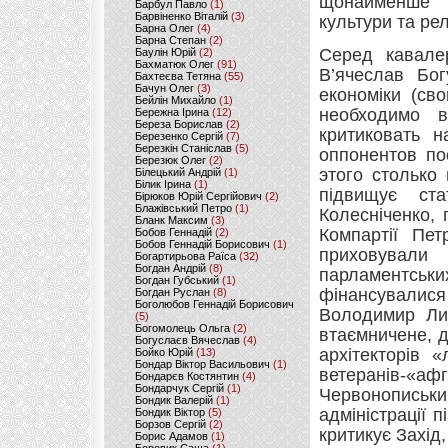
щонайменше 3
Барбул Павло
(1)
Барвіненко Віталій
(3)
культури та релі
Барна Олег
(4)
Барна Степан
(2)
Серед кавале
Баулін Юрій
(2)
Бахматюк Олег
(91)
В’ячеслав Бог
Бахтеєва Тетяна
(55)
Бачун Олег
(3)
економіки (св
Бейлін Михайло
(1)
необходимо 
Бережна Ірина
(12)
Береза Борислав
(2)
критиковать н
Березенко Сергій
(7)
Березкін Станіслав
(5)
оппонентов по
Березюк Олег
(2)
этого столько
Білецький Андрій
(1)
Білик Ірина
(1)
підвищує ста
Бірюков Юрій Сергійович
(2)
Блажівський Петро
(1)
Колесніченко, 
Бланк Максим
(3)
Компартії Пет
Бобов Геннадій
(2)
Бобов Геннадій Борисович
(1)
приховували 
Богартирьова Раїса
(32)
Богдан Андрій
(8)
парламентсь
Богдан Губський
(1)
фінансувалис
Богдан Руслан
(8)
Боголюбов Геннадій Борисович
Володимир Лит
(5)
Богомолець Ольга
(2)
втаємничене, д
Богуслаєв Вячеслав
(4)
архітекторів «
Бойко Юрій
(13)
Бондар Віктор Васильович
(1)
ветеранів-«аф
Бондарєв Костянтин
(4)
Бондарчук Сергій
(1)
Червонописьк
Бондик Валерій
(1)
адміністрації п
Бондик Віктор
(5)
Борзов Сергiй
(2)
критикує Захід,
Борис Адамов
(1)