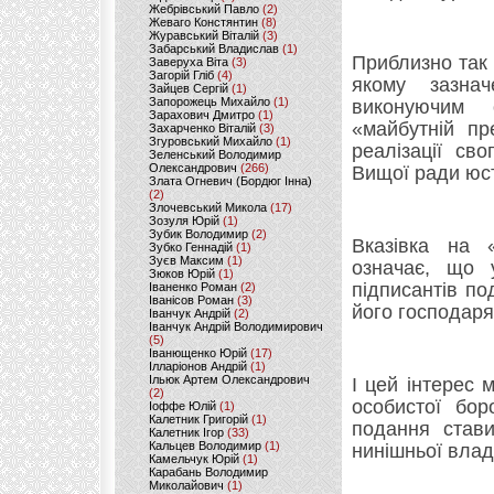
Жебрівський Павло
(2)
Жеваго Констянтин
(8)
Журавський Віталій
(3)
Забарський Владислав
(1)
Приблизно так 
Заверуха Віта
(3)
Загорій Гліб
(4)
якому зазна
Зайцев Сергій
(1)
Запорожець Михайло
(1)
виконуючим о
Зарахович Дмитро
(1)
«майбутній пр
Захарченко Віталій
(3)
Згуровський Михайло
(1)
реалізації св
Зеленський Володимир
Олександрович
(266)
Вищої ради юст
Злата Огневич (Бордюг Інна)
(2)
Злочевський Микола
(17)
Зозуля Юрій
(1)
Зубик Володимир
(2)
Вказівка на 
Зубко Геннадій
(1)
Зуєв Максим
(1)
означає, що 
Зюков Юрій
(1)
підписантів по
Іваненко Роман
(2)
Іванісов Роман
(3)
його господаря
Іванчук Андрій
(2)
Іванчук Андрій Володимирович
(5)
Іванющенко Юрій
(17)
Ілларіонов Андрій
(1)
Ільюк Артем Олександрович
І цей інтерес 
(2)
особистої бор
Іоффе Юлій
(1)
Калетник Григорій
(1)
подання стави
Калетник Ігор
(33)
Кальцев Володимир
(1)
нинішньої влад
Камельчук Юрій
(1)
Карабань Володимир
Миколайович
(1)