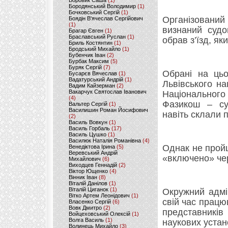
Боровик Саша
(1)
Бородянський Володимир
(1)
Бочковський Сергій
(1)
Організований
Боядін В'ячеслав Сергійович
(1)
визнаний суд
Брагар Євген
(1)
Браславський Руслан
(1)
обрав з’їзд, як
Бриль Костянтин
(1)
Бродський Михайло
(1)
Бубенчик Іван
(2)
Бурбак Максим
(5)
Буряк Сергій
(7)
Обрані на ць
Бусарєв Вячеслав
(1)
Вадатурський Андрій
(1)
Львівського на
Вадим Кайзерман
(2)
Вакарчук Святослав Іванович
Національного
(4)
Фазикош – суд
Вальтер Сергій
(1)
Василишин Роман Йосифович
навіть склали п
(2)
Василь Вовкун
(1)
Василь Горбаль
(17)
Василь Цушко
(1)
Василюк Наталія Романівна
(4)
Однак не прой
Венедіктова Ірина
(5)
Веревський Андрій
«включено» чер
Михайлович
(6)
Виходцев Геннадій
(2)
Віктор Ющенко
(4)
Вінник Іван
(8)
Віталій Данілов
(1)
Віталій Циганок
(1)
Окружний адмі
Вітко Артем Леонідович
(1)
свій час працю
Власенко Сергій
(6)
Вовк Дмитро
(2)
представникі
Войцеховський Олексій
(1)
Волга Василь
(1)
наукових устан
Волинець Михайло
(3)