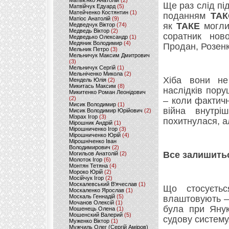
Матвієнко Анатолій
(2)
Ще раз слід пі
Матвійчук Едуард
(5)
Матейченко Костянтин
(1)
поданням
ТА
Матіос Анатолій
(9)
як
ТАКЕ
могли 
Медведчук Віктор
(74)
Медведь Віктор
(2)
соратник нов
Медведько Олександр
(1)
Медяник Володимир
(4)
Продан, Розенк
Мельник Петро
(3)
Мельничук Максим Дмитрович
(3)
Мельничук Сергій
(1)
Мельніченко Микола
(2)
Хіба вони не 
Мендель Юлія
(2)
Микитась Максим
(8)
наслідків пору
Микитенко Роман Леонідович
(2)
– коли фактичн
Мисик Володимир
(1)
війна внутр
Мисик Володимир Юрійович
(2)
Мізрах Ігор
(3)
похитнулася, 
Мірошник Андрій
(1)
Мірошниченко Ігор
(3)
Мірошниченко Юрій
(4)
Мірошніченко Іван
Володимирович
(2)
Все залишить
Могильов Анатолій
(2)
Молоток Ігор
(6)
Монтян Тетяна
(4)
Мороко Юрій
(2)
Мосійчук Ігор
(2)
Москалевський В'ячеслав
(1)
Що стосуєтьс
Москаленко Ярослав
(1)
Москаль Геннадій
(5)
влаштовують – 
Мочанов Олексій
(1)
була при Янук
Мошенець Олена
(1)
Мошенский Валерий
(5)
судову систему
Муженко Віктор
(1)
Мужчиль Олег (Сергій Аміров)