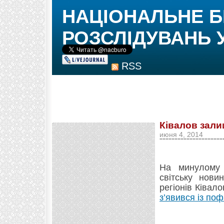
НАЦІОНАЛЬНЕ 
РОЗСЛІДУВАНЬ 
RSS
Ківалов зал
июня 4, 2014
На минулому 
світську нови
регіонів Ківал
з’явився із п