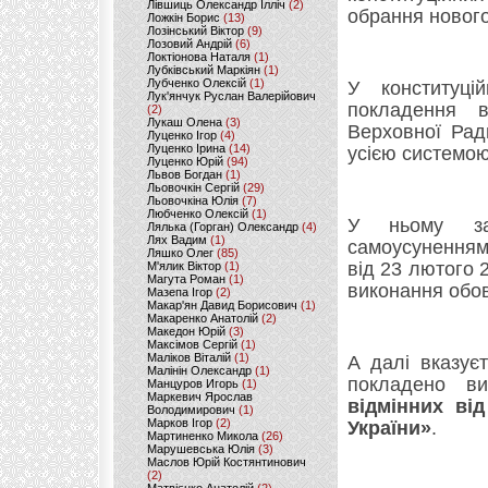
Лівшиць Олександр Ілліч
(2)
обрання нового
Ложкін Борис
(13)
Лозінський Віктор
(9)
Лозовий Андрій
(6)
Локтіонова Наталя
(1)
Лубківський Маркіян
(1)
Лубченко Олексій
(1)
У конституці
Лук'янчук Руслан Валерійович
покладення в
(2)
Лукаш Олена
(3)
Верховної Рад
Луценко Ігор
(4)
Луценко Ірина
(14)
усією системою
Луценко Юрій
(94)
Львов Богдан
(1)
Льовочкін Сергій
(29)
Льовочкіна Юлія
(7)
Любченко Олексій
(1)
У ньому заз
Лялька (Горган) Олександр
(4)
Лях Вадим
(1)
самоусуненням
Ляшко Олег
(85)
від 23 лютого
М'ялик Віктор
(1)
Магута Роман
(1)
виконання обов’
Мазепа Ігор
(2)
Макар'ян Давид Борисович
(1)
Макаренко Анатолій
(2)
Македон Юрій
(3)
Максімов Сергій
(1)
Маліков Віталій
(1)
А далі вказує
Малінін Олександр
(1)
покладено ви
Манцуров Игорь
(1)
Маркевич Ярослав
відмінних від
Володимирович
(1)
Марков Ігор
(2)
України»
.
Мартиненко Микола
(26)
Марушевська Юлія
(3)
Маслов Юрій Костянтинович
(2)