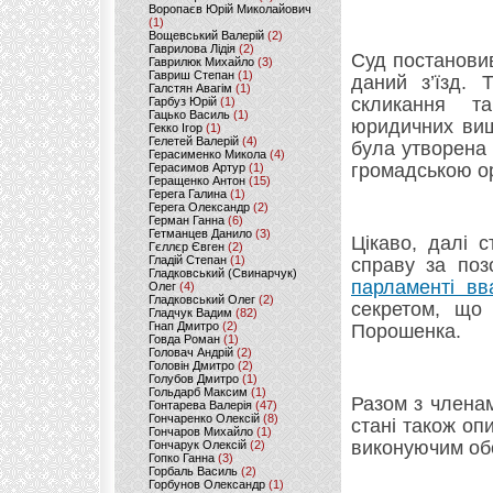
Воропаєв Юрій Миколайович
(1)
Вощевський Валерій
(2)
Гаврилова Лідія
(2)
Суд постанови
Гаврилюк Михайло
(3)
Гавриш Степан
(1)
даний з’їзд. 
Галстян Авагім
(1)
скликання т
Гарбуз Юрій
(1)
Гацько Василь
(1)
юридичних вищ
Гекко Ігор
(1)
Гелетей Валерій
(4)
була утворена 
Герасименко Микола
(4)
громадською ор
Герасимов Артур
(1)
Геращенко Антон
(15)
Герега Галина
(1)
Герега Олександр
(2)
Герман Ганна
(6)
Гетманцев Данило
(3)
Цікаво, далі 
Гєллєр Євген
(2)
Гладій Степан
(1)
справу за по
Гладковський (Свинарчук)
парламенті вв
Олег
(4)
Гладковський Олег
(2)
секретом, що 
Гладчук Вадим
(82)
Гнап Дмитро
(2)
Порошенка.
Говда Роман
(1)
Головач Андрій
(2)
Головін Дмитро
(2)
Голубов Дмитро
(1)
Гольдарб Максим
(1)
Разом з члена
Гонтарева Валерія
(47)
Гончаренко Олексій
(8)
стані також оп
Гончаров Михайло
(1)
виконуючим об
Гончарук Олексій
(2)
Гопко Ганна
(3)
Горбаль Василь
(2)
Горбунов Олександр
(1)