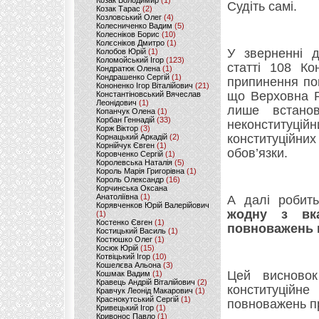
Козак Володимир
(1)
Судіть самі.
Козак Тарас
(2)
Козловський Олег
(4)
Колесниченко Вадим
(5)
Колесніков Борис
(10)
Колєсніков Дмитро
(1)
У зверненні д
Колобов Юрій
(1)
Коломойський Ігор
(123)
статті 108 Ко
Кондратюк Олена
(1)
Кондрашенко Сергій
(1)
припинення пов
Кононенко Ігор Віталійович
(21)
що Верховна Р
Константіновський Вячеслав
Леонідович
(1)
лише встано
Копанчук Олена
(1)
Корбан Геннадій
(33)
неконституці
Корж Віктор
(3)
конституційни
Корнацький Аркадій
(2)
Корнійчук Євген
(1)
обов’язки.
Коровченко Сергій
(1)
Королевська Наталія
(5)
Король Марія Григорівна
(1)
Король Олександр
(16)
Корчинська Оксана
Анатоліївна
(1)
А далі робит
Корявченков Юрій Валерійович
жодну з вка
(1)
Костенко Євген
(1)
повноважень п
Костицький Василь
(1)
Костюшко Олег
(1)
Косюк Юрій
(15)
Котвіцький Ігор
(10)
Кошелєва Альона
(3)
Цей висновок
Кошмак Вадим
(1)
Кравець Андрій Віталійович
(2)
конституційн
Кравчук Леонід Макарович
(1)
Краснокутський Сергій
(1)
повноважень п
Кривецький Ігор
(1)
Кривонос Павло
(1)