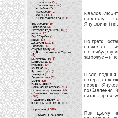
Приватбанк
(50)
Сбербанк России
(3)
Укрінбанк
(7)
Укрсоцбанк
(2)
Ківалов любит
Фідобанк
(1)
престолу»: к
Юніон стандард банк
(1)
Януковича і на
Без рубрики
(19)
Безпредєл
(56)
Верховна Рада України
(3)
вибори
(128)
Герої України
(1)
гривня
(3)
По-третє, оста
Дайджест
(1 233)
навколо неї, с
Дерибан
(25)
епідемія грипу
(4)
по вибудовув
ЄДАПС: приватизація України
(5)
загрожує – ні ю
казнокрадство
(1)
контрабанда
(2)
корупція
(123)
Кримінал
(55)
Кутовий Тарас
(1)
Після падіння
Лохотрон
(5)
Луценківщина
(1)
потерпів фіаск
Мафія
(32)
Наркомафія
(3)
перед Януко
Національна безпека
(211)
позбавлення й
Незаконне будівництво
(6)
Обмеження свободи слова
питань правос
(283)
Педофіли з БЮТу
(2)
переслідування журналістів
(17)
Персоналії
(4 316)
При цьому на
Абдуллін Олександр
(3)