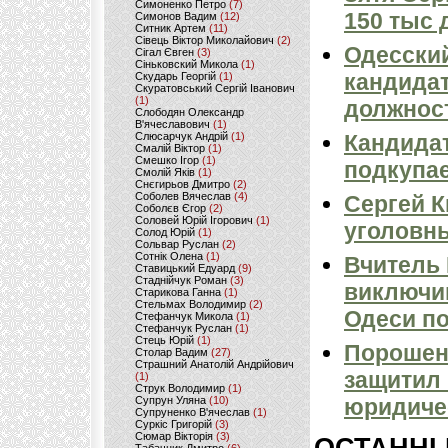
Симоненко Петро
(7)
150 тыс 
Симонов Вадим
(12)
Ситник Артем
(11)
Сівець Віктор Миколайович
(2)
Одесский
Сігал Євген
(3)
Сіньковский Микола
(1)
кандидат
Скударь Георгій
(1)
Скуратовський Сергій Іванович
(1)
должнос
Слободян Олександр
В'ячеславович
(1)
Слюсарчук Андрій
(1)
Кандидат
Смалій Віктор
(1)
Смешко Ігор
(1)
подкупае
Смолій Яків
(1)
Снєгирьов Дмитро
(2)
Соболев Вячеслав
(4)
Сергей К
Соболєв Єгор
(2)
Соловей Юрій Ігорович
(1)
уголовн
Солод Юрій
(1)
Сольвар Руслан
(2)
Сотнік Олена
(1)
Вчитель 
Ставицький Едуард
(9)
Стаднійчук Роман
(3)
виключив
Старикова Ганна
(1)
Стельмах Володимир
(2)
Одеси п
Стефанчук Микола
(1)
Стефанчук Руслан
(1)
Стець Юрій
(1)
Порошенк
Столар Вадим
(27)
Страшний Анатолій Андрійович
защитил
(1)
Струк Володимир
(1)
Супрун Уляна
(10)
юридиче
Супруненко В'ячеслав
(1)
Суркіс Григорій
(3)
Сюмар Вікторія
(3)