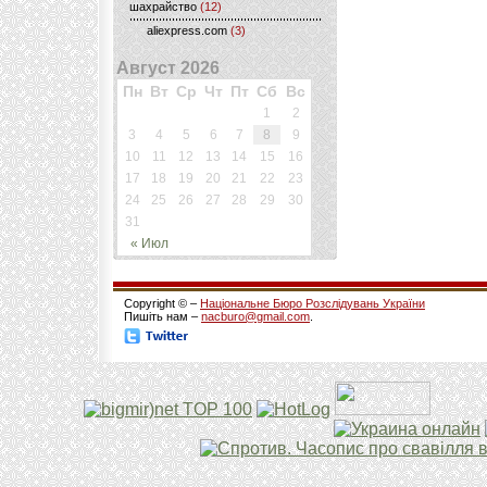
шахрайство
(12)
aliexpress.com
(3)
Август 2026
Пн
Вт
Ср
Чт
Пт
Сб
Вс
1
2
3
4
5
6
7
8
9
10
11
12
13
14
15
16
17
18
19
20
21
22
23
24
25
26
27
28
29
30
31
« Июл
Copyright © –
Національне Бюро Розслідувань України
Пишіть нам –
nacburo@gmail.com
.