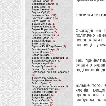
Барбул Павло
(1)
Барвіненко Віталій
(3)
Барна Олег
(4)
Барна Степан
(2)
Баулін Юрій
(2)
Нове життя од
Бахматюк Олег
(91)
Бахтеєва Тетяна
(55)
Бачун Олег
(3)
Бейлін Михайло
(1)
Бережна Ірина
(12)
Береза Борислав
(2)
Сьогодні не 
Березенко Сергій
(7)
політично «ви
Березкін Станіслав
(5)
Березюк Олег
(2)
нової влади ві
Білецький Андрій
(1)
Білик Ірина
(1)
поприщі – у суд
Бірюков Юрій Сергійович
(2)
Блажівський Петро
(1)
Бланк Максим
(3)
Бобов Геннадій
(2)
Бобов Геннадій Борисович
(1)
Так, прийняти
Богартирьова Раїса
(32)
Богдан Андрій
(8)
влади в Украї
Богдан Губський
(1)
раді юстиції, де
Богдан Руслан
(8)
Боголюбов Геннадій Борисович
(5)
Богомолець Ольга
(2)
Богуслаєв Вячеслав
(4)
Бойко Юрій
(13)
Більше того, 
Бондар Віктор Васильович
(1)
Бондарєв Костянтин
(4)
членів Вищої 
Бондарчук Сергій
(1)
представників
Бондик Валерій
(1)
Бондик Віктор
(5)
відбулося не п
Борзов Сергiй
(2)
Борис Адамов
(1)