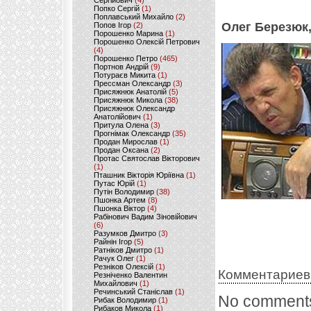
Сергійович
(4)
Попко Сергій
(1)
Поплавський Михайло
(2)
Олег Березюк,
Попов Ігор
(2)
Порошенко Марина
(1)
Порошенко Олексій Петрович
(4)
Порошенко Петро
(465)
Портнов Андрій
(9)
Потураєв Микита
(1)
Прессман Олександр
(3)
Присяжнюк Анатолій
(5)
Присяжнюк Микола
(38)
Присяжнюк Олександр
Анатолійович
(1)
Притула Олена
(3)
Прогнімак Олександр
(35)
Продан Мирослав
(1)
Продан Оксана
(2)
Протас Святослав Вікторович
(1)
Пташник Вікторія Юріївна
(1)
Путас Юрій
(1)
Путін Володимир
(38)
Пшонка Артем
(8)
Пшонка Віктор
(4)
Рабінович Вадим Зіновійович
(6)
Разумков Дмитро
(3)
Райнін Ігор
(5)
Ратніков Дмитро
(1)
Рачук Олег
(1)
Резніков Олексій
(1)
Комментариев
Резніченко Валентин
Михайлович
(1)
Речинський Станіслав
(1)
No comments
Рибак Володимир
(1)
Рибаков Микола
(1)