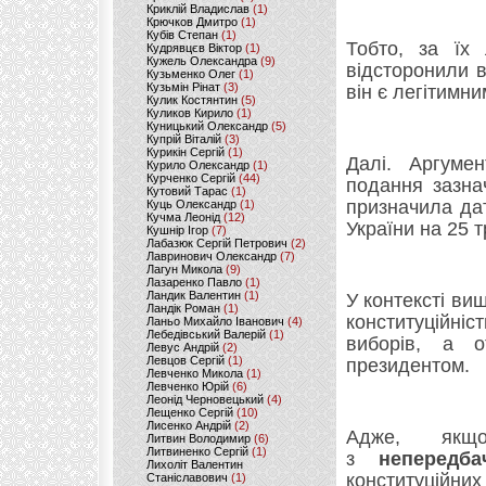
Криклій Владислав
(1)
Крючков Дмитро
(1)
Кубів Степан
(1)
Тобто, за їх 
Кудрявцєв Віктор
(1)
Кужель Олександра
(9)
відсторонили в
Кузьменко Олег
(1)
Кузьмін Рінат
(3)
він є легітимн
Кулик Костянтин
(5)
Куликов Кирило
(1)
Куницький Олександр
(5)
Купрій Віталій
(3)
Курикін Сергій
(1)
Далі. Аргумен
Курило Олександр
(1)
Курченко Сергій
(44)
подання зазна
Кутовий Тарас
(1)
призначила да
Куць Олександр
(1)
Кучма Леонід
(12)
України на 25 
Кушнір Ігор
(7)
Лабазюк Сергій Петрович
(2)
Лавринович Олександр
(7)
Лагун Микола
(9)
Лазаренко Павло
(1)
Ландик Валентин
(1)
У контексті ви
Ландік Роман
(1)
конституційні
Ланьо Михайло Іванович
(4)
Лебедівський Валерій
(1)
виборів, а 
Левус Андрій
(2)
Левцов Сергій
(1)
президентом.
Левченко Микола
(1)
Левченко Юрій
(6)
Леонід Черновецький
(4)
Лещенко Сергій
(10)
Лисенко Андрій
(2)
Адже, якщо
Литвин Володимир
(6)
Литвиненко Сергій
(1)
з
непередба
Лихоліт Валентин
конституційних
Станіславович
(1)