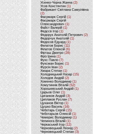
Усенко-Чорна Жанна
(2)
Усов Констянтин
(1)
Фабрикант Світлана Самуілівна
(2)
Фаєрмарк Сергій
(1)
Фаєрмарк Сергій
Олександрович
(1)
Файст Валерій
(1)
Федєєв Ігор
(1)
Федорук Анатолій Петрович
(2)
Федорчук Анатолій
(1)
Федосов Едуард
(1)
Филатов Борис
(11)
Філатов Олексій
(6)
Фірташ Дмитро
(28)
Фріз Ірина
(1)
Фукс Павло
(7)
Фуксман Борис
(1)
Фурсін Іван
(2)
Хмара Степан
(1)
Холодницький Назар
(15)
Холодов Андрій
(2)
Хоменко Володимир
(1)
Хомутиннік Віталій
(52)
Хорошевський Андрій
(1)
Царьов Олег
(1)
Циганков Андрій
(3)
Циплаков Руслан
(7)
Цуканов Віктор
(1)
Цушко Василь
(16)
Чеботарь Сергій
(15)
Чеботарьов Олексій
(1)
Чемерис Володимир
(1)
Чепинога Віталій
(1)
Черкаський Ігор
(12)
Черновецький Леонід
(2)
Черновецький Степан
(3)