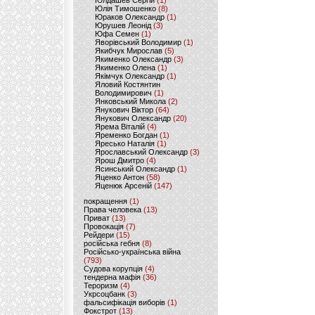
Юлдашев Сергій
(1)
Юлія Тимошенко
(8)
Юраков Олександр
(1)
Юрушев Леонід
(3)
Юфа Семен
(1)
Яворівський Володимир
(1)
Якибчук Мирослав
(5)
Якименко Олександр
(3)
Якименко Олена
(1)
Якімчук Олександр
(1)
Яловий Костянтин
Володимирович
(1)
Янковський Микола
(2)
Янукович Віктор
(64)
Янукович Олександр
(20)
Ярема Віталій
(4)
Яременко Богдан
(1)
Яресько Наталія
(1)
Ярославський Олександр
(3)
Ярош Дмитро
(4)
Ясинський Олександр
(1)
Яценко Антон
(58)
Яценюк Арсеній
(147)
покращення
(1)
Права человека
(13)
Приват
(13)
Провокація
(7)
Рейдери
(15)
російська гебня
(8)
Російсько-українська війна
(793)
Судова корупція
(4)
тендерна мафія
(36)
Тероризм
(4)
Укрсоцбанк
(3)
фальсифікація виборів
(1)
Фокстрот
(13)