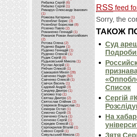
Рибалка Сергій
(6)
RSS
feed fo
Рибалко Сергій
(1)
Римарук Олександр Іванович
(1)
Рожкова Катерина
(1)
Sorry, the co
Розенблат Борис
(3)
Розенблат Борислав
(8)
Розенко Павло
(2)
ТАКОЖ ПО
Романенко Геннадій
(1)
Романов Роман Анатолійович
(2)
Суд ареш
Ротова Олена
(2)
Руденко Вадим
(1)
Руденко Геннадій
(1)
Подроби
Руденко Олексій
(1)
Рудик Сергій
(6)
Российск
Рудьковський Микола
(1)
Руслан Арсірій
(1)
Рябчин Олексій
(1)
признава
Саакашвілі Міхеіл
(28)
Савченко Надія
(50)
«Оппобло
Савченко Олексій
(1)
Савчук Василь
(1)
Список
Садовий Андрій
(3)
Сандлер Дмитро
(1)
Сапожко Ігор
(1)
Сергій #
Святаш Дмитро
(2)
Святослав Олійник
(2)
Розсліду
Севрюков Владислав
(1)
Семерак Остап
(1)
Семочко Сергій
(3)
На хабар
Семченко Ольга
(1)
Сенченко Сергій
(1)
універси
Середюк Олексій
(1)
Серпокрилов Віталій
(1)
Сивохо Сергій
(1)
Зятя Сер
Сивульський Микола
(2)