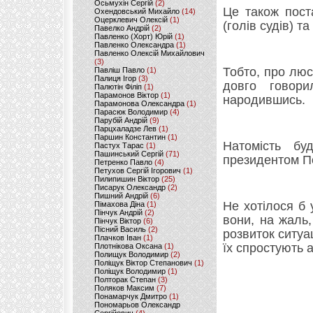
Осьмухін Сергій
(2)
Це також пост
Охендовський Михайло
(14)
Оцерклевич Олексій
(1)
(голів судів) 
Павелко Андрій
(2)
Павленко (Хорт) Юрій
(1)
Павленко Олександра
(1)
Павленко Олексій Михайлович
(3)
Тобто, про люс
Павліш Павло
(1)
Палиця Ігор
(3)
довго говор
Палютін Філіп
(1)
Парамонов Віктор
(1)
народившись.
Парамонова Олександра
(1)
Парасюк Володимир
(4)
Парубій Андрій
(9)
Парцхаладзе Лев
(1)
Паршин Константин
(1)
Натомість б
Пастух Тарас
(1)
Пашинський Сергій
(71)
президентом П
Петренко Павло
(4)
Петухов Сергій Ігорович
(1)
Пилипишин Віктор
(25)
Писарук Олександр
(2)
Пишний Андрій
(6)
Не хотілося б 
Пімахова Діна
(1)
Пінчук Андрій
(2)
вони, на жаль
Пінчук Віктор
(6)
Пісний Василь
(2)
розвиток ситуа
Плачков Іван
(1)
їх спростують 
Плотнікова Оксана
(1)
Полищук Володимир
(2)
Поліщук Віктор Степанович
(1)
Поліщук Володимир
(1)
Полторак Степан
(3)
Поляков Максим
(7)
Понамарчук Дмитро
(1)
Пономарьов Олександр