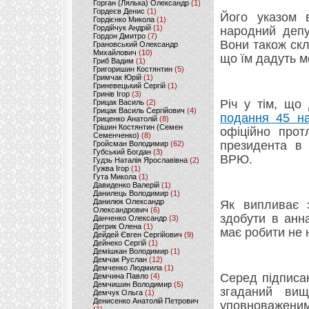
Горган (Лялька) Олександр
(1)
Гордеєв Денис
(1)
Його указом 
Гордієнко Микола
(1)
Гордійчук Андрій
(1)
народний депу
Гордон Дмитро
(7)
Вони також скл
Грановський Олександр
Михайлович
(10)
що їм дадуть 
Гриб Вадим
(1)
Григоришин Костянтин
(5)
Гримчак Юрій
(1)
Гриневецький Сергій
(1)
Гринів Ігор
(3)
Річ у тім, що
Грицак Василь
(2)
Грицак Василь Сергійович
(4)
подання 45 на
Гриценко Анатолій
(8)
Грішин Костянтин (Семен
офіційно прот
Семенченко)
(8)
президента в 
Гройсман Володимир
(62)
Губський Богдан
(3)
ВРЮ.
Гудзь Наталія Ярославівна
(2)
Гужва Ігор
(1)
Гута Микола
(1)
Давиденко Валерій
(1)
Данилець Володимир
(1)
Данилюк Олександр
Як випливає з
Олександрович
(6)
здобути в анн
Данченко Олександр
(3)
Дегрик Олена
(1)
має робити не 
Дейдей Євген Сергійович
(9)
Дейнеко Сергій
(1)
Демішкан Володимир
(1)
Демчак Руслан
(12)
Демченко Людмила
(1)
Серед підписан
Демчина Павло
(4)
Демчишин Володимир
(5)
згаданий вищ
Демчук Ольга
(1)
Денисенко Анатолій Петрович
уповноваженим 