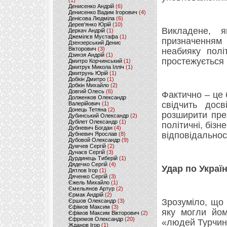
(1)
Денисенко Андрій
(6)
Денисенко Вадим Ігорович
(4)
Денісова Людміла
(6)
Дерев'янко Юрій
(10)
Викладене, 
Деркач Андрій
(1)
Джемілєв Мустафа
(1)
призначенням 
Дзензерський Денис
Вікторович
(3)
неабияку полі
Дзинзя Андрій
(1)
простежується 
Дмитро Корчинський
(1)
Дмитрук Микола Ілліч
(1)
Дмитрунь Юрій
(1)
Добкін Дмитро
(1)
Добкін Михайло
(2)
Довгий Олесь
(6)
Фактично – це 
Долженков Олександр
свідчить дос
Валерійович
(1)
Донець Тетяна
(2)
розширити пре
Дубинський Олександр
(2)
Дубілет Олександр
(1)
політичні, бізн
Дубневич Богдан
(4)
відповідальност
Дубневич Ярослав
(8)
Дубовой Олександр
(9)
Думчев Сергій
(2)
Дунаєв Сергій
(3)
Дурдинець Тиберій
(1)
Дядечко Сергій
(4)
Удар по Україн
Дятлов Ігор
(1)
Дяченко Сергій
(3)
Єжель Михайло
(1)
Ємельянов Артур
(2)
Єрмак Андрій
(2)
Зрозуміло, що
Єршов Олександр
(3)
Єфімов Максим
(3)
яку могли йом
Єфімов Максим Вікторович
(2)
Єфремов Олександр
(20)
«людей Турчино
Жданов Ігор
(1)