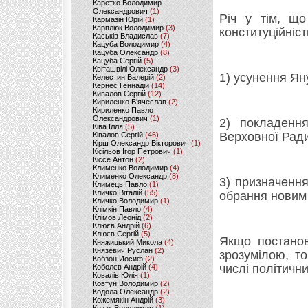
Каретко Володимир
Олександрович
(1)
Річ у тім, що
Кармазін Юрій
(1)
Карплюк Володимир
(3)
конституційніст
Каськів Владислав
(7)
Кацуба Володимир
(4)
Кацуба Олександр
(8)
Кацуба Сергій
(5)
Квіташвілі Олександр
(3)
1) усунення Ян
Келестин Валерій
(2)
Кернес Геннадій
(14)
Кивалов Сергій
(12)
Кириленко В’ячеслав
(2)
Кириленко Павло
Олександрович
(1)
2) покладення
Ківа Ілля
(5)
Верховної Рад
Ківалов Сергій
(46)
Кірш Олександр Вікторович
(1)
Кісільов Ігор Петрович
(1)
Кіссе Антон
(2)
Клименко Володимир
(4)
Клименко Олександр
(8)
3) призначення
Климець Павло
(1)
Кличко Віталій
(55)
обрання новим
Кличко Володимир
(1)
Клімкін Павло
(4)
Клімов Леонід
(2)
Клюєв Андрій
(6)
Клюєв Сергій
(5)
Якщо постанов
Княжицький Микола
(4)
Князевич Руслан
(2)
зрозумілою, т
Кобзон Иосиф
(2)
числі політичн
Коболєв Андрій
(4)
Ковалів Юлія
(1)
Ковтун Володимир
(2)
Кодола Олександр
(2)
Кожемякін Андрій
(3)