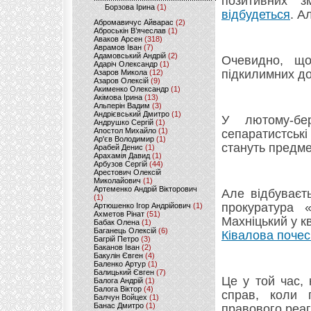
позитивних 
Борзова Ірина
(1)
відбудеться
. А
Абромавичус Айварас
(2)
Аброськін В’ячеслав
(1)
Аваков Арсен
(318)
Аврамов Іван
(7)
Адамовський Андрій
(2)
Очевидно, що
Адаріч Олександр
(1)
підкилимних д
Азаров Микола
(12)
Азаров Олексій
(9)
Акименко Олександр
(1)
Акімова Ірина
(13)
Альперін Вадим
(3)
Андрієвський Дмитро
(1)
У лютому-б
Андрушко Сергій
(1)
Апостол Михайло
(1)
сепаратистськ
Ар'єв Володимир
(1)
стануть предме
Арабей Денис
(1)
Арахамія Давид
(1)
Арбузов Сергій
(44)
Арестович Олексій
Миколайович
(1)
Артеменко Андрій Вікторович
Але відбуваєт
(1)
прокуратура 
Артюшенко Ігор Андрійович
(1)
Ахметов Рінат
(51)
Махніцький у к
Бабак Олена
(1)
Баганець Олексій
(6)
Ківалова почес
Багрій Петро
(3)
Баканов Іван
(2)
Бакулін Євген
(4)
Баленко Артур
(1)
Балицький Євген
(7)
Це у той час,
Балога Андрій
(1)
Балога Віктор
(4)
справ, коли 
Балчун Войцех
(1)
Банас Дмитро
(1)
правового реаг