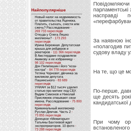
Повідомляючи
парламентські 
Найпопулярніше
насправді п
Новый налог на недвижимость
«перефарбуван
от правительства Яценюка.
Платить, съехать, снести или
сжечь? Расследование
-
269 733 переглядів
Откуда у Олега Ляшко
миллионы?
- 173 293
За наявною ін
переглядів
Ирина Бережная. Депутатская
«полагодив пи
крыша для рейдеров и
судову владу у
рекетиров
- 111 366 переглядів
В Амстердаме поздравляли
Акимову и ее избранницу
-
98 102 переглядів
Дон Пилипишин і його “коза-
ностра”
- 84 778 переглядів
На те, що це м
Тетяна Чорновіл: дівчинка за
викликом депутата
Пашинського
- 83 689
переглядів
УНИАН за $12 тысяч удалил
По-перше, давні
статью про митинг под СБУ.
Вадим Симонов и Николай
ще десять рок
Присяжнюк отмывают свои
имена. Расследование
- 75 800
кандидатської 
переглядів
Криминальный миллионер
Руслан Демчак. Часть 2
-
73 855 переглядів
Донецкое «Межигорье»
При чому ор
Татьяны Бахтеевой ждет
экспроприаторов. 10 фото
-
встановленого 
73 288 переглядів