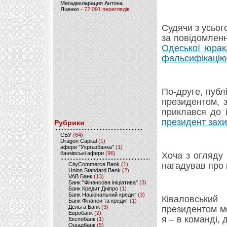
Мегадекларация Антона
Яценко
- 72 091 переглядів
Судячи з усьог
за повідомленн
Одеської юрака
фальсифікацію
По-друге, пуб
президентом, 
приклався до 
президент захи
Рубрики
CБУ
(64)
Dragon Capital
(1)
афери "Укргазбанка"
(1)
банківські афери
(96)
Хоча з огляду 
нагадував про 
CityCommerce Bank
(1)
Union Standard Bank
(2)
VAB Банк
(13)
Банк "Фінансова ініціатива"
(3)
Банк Кредит Дніпро
(1)
Банк Національний кредит
(3)
Ківаловський
Банк Фінанси та кредит
(1)
Дельта Банк
(3)
президентом мо
Евробанк
(2)
я – в команді, 
Експобанк
(1)
Ощадбанк
(5)