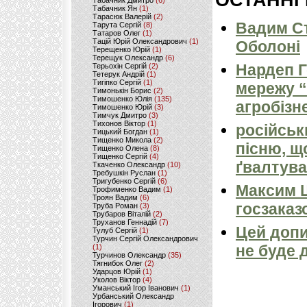
ОСТАННІ
Табачник Дмитро
(6)
Табачник Ян
(1)
Тарасюк Валерій
(2)
Вадим Ст
Тарута Сергій
(8)
Татаров Олег
(1)
Тацій Юрій Олександрович
(1)
Оболоні
Терещенко Юрій
(1)
Терещук Олександр
(6)
Нардеп 
Терьохін Сергій
(2)
Тетерук Андрій
(1)
Тигіпко Сергій
(1)
мережу “
Тимонькін Борис
(2)
Тимошенко Юлія
(135)
агробізн
Тимошенко Юрій
(3)
Тимчук Дмитро
(3)
Тихонов Віктор
(1)
російськ
Тицький Богдан
(1)
Тищенко Микола
(2)
пісню, щ
Тищенко Олена
(8)
Тищенко Сергій
(4)
ґвалтува
Ткаченко Олександр
(10)
Требушкін Руслан
(1)
Тригубенко Сергій
(6)
Максим 
Трофименко Вадим
(1)
Троян Вадим
(6)
госзаказ
Труба Роман
(3)
Трубаров Віталій
(2)
Труханов Геннадій
(7)
Цей допи
Тулуб Сергій
(1)
Турчин Сергій Олександрович
не буде 
(1)
Турчинов Олександр
(35)
Тягнибок Олег
(2)
Ударцов Юрій
(1)
Уколов Віктор
(4)
Уманський Ігор Іванович
(1)
Урбанський Олександр
Ігорович
(1)