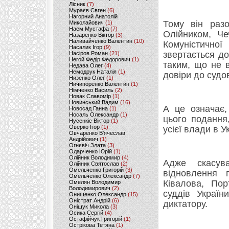
Лісник
(7)
Мураєв Євген
(6)
Нагорний Анатолій
Тому він разо
Миколайович
(1)
Наем Мустафа
(7)
Олійником, Че
Назаренко Віктор
(3)
Наливайченко Валентин
(10)
Комуністичн
Насалик Ігор
(9)
звертається д
Насіров Роман
(21)
Негой Федір Федорович
(1)
таким, що не в
Недава Олег
(4)
Немодрук Наталія
(1)
довіри до судо
Низенко Олег
(1)
Ничипоренко Валентин
(1)
Німченко Василь
(2)
Новак Славомір
(1)
Новинський Вадим
(16)
А це означає,
Новосад Ганна
(1)
Носаль Олександр
(1)
цього подання
Нусенкіс Віктор
(1)
Оверко Ігор
(1)
усієї влади в У
Овчаренко В'ячеслав
Андрійович
(1)
Огнєвіч Злата
(3)
Одарченко Юрій
(1)
Олійник Володимир
(4)
Адже скасув
Олійник Святослав
(2)
Омельченко Григорій
(3)
відновлення 
Омельченко Олександр
(7)
Ківалова, Пор
Омелян Володимир
Володимирович
(2)
суддів Україн
Онищенко Олександр
(15)
Оністрат Андрій
(6)
диктатору.
Оніщук Микола
(3)
Осика Сергій
(4)
Остафійчук Григорій
(1)
Острікова Тетяна
(1)