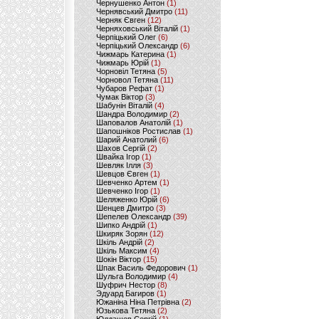
Чернушенко Антон
(1)
Чернявський Дмитро
(11)
Черняк Євген
(12)
Черняховський Віталій
(1)
Черпіцький Олег
(6)
Черпіцький Олександр
(6)
Чижмарь Катерина
(1)
Чижмарь Юрій
(1)
Чорновіл Тетяна
(5)
Чорновол Тетяна
(11)
Чубаров Рефат
(1)
Чумак Віктор
(3)
Шабунін Віталій
(4)
Шандра Володимир
(2)
Шаповалов Анатолій
(1)
Шапошніков Ростислав
(1)
Шарий Анатолий
(6)
Шахов Сергій
(2)
Швайка Ігор
(1)
Шевляк Ілля
(3)
Шевцов Євген
(1)
Шевченко Артем
(1)
Шевченко Ігор
(1)
Шеляженко Юрій
(6)
Шенцев Дмитро
(3)
Шепелев Олександр
(39)
Шипко Андрій
(1)
Шкиряк Зорян
(12)
Шкіль Андрій
(2)
Шкіль Максим
(4)
Шокін Віктор
(15)
Шпак Василь Федорович
(1)
Шульга Володимир
(4)
Шуфрич Нестор
(8)
Эдуард Багиров
(1)
Южаніна Ніна Петрівна
(2)
Юзькова Тетяна
(2)