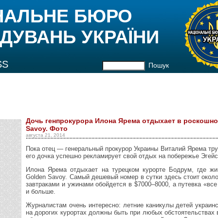
НАЛЬНЕ БЮРО
ДУВАНЬ УКРАЇНИ
SS
Пошук
Дочь генпрокурора Илона Ярема отдыхает в роскошно
Savoy. Фото
августа 21, 2014
Пока отец — генеральный прокурор Украины Виталий Ярема тру
его дочка успешно рекламирует свой отдых на побережье Эгейс
Илона Ярема отдыхает на турецком курорте Бодрум, где жи
Golden Savoy. Самый дешевый номер в сутки здесь стоит около
завтраками и ужинами обойдется в $7000–8000, а путевка «вс
и больше.
Журналистам очень интересно: летние каникулы детей украин
на дорогих курортах должны быть при любых обстоятельствах 