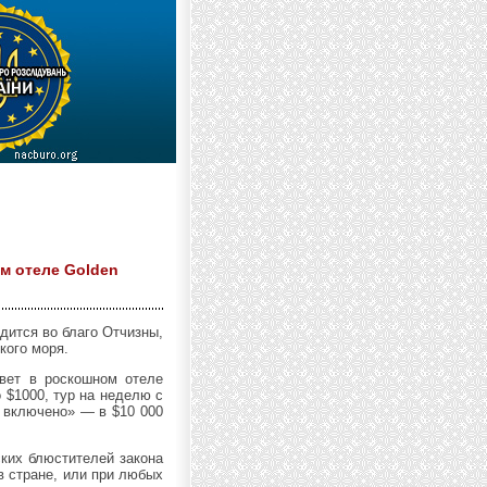
м отеле Golden
дится во благо Отчизны,
кого моря.
вет в роскошном отеле
 $1000, тур на неделю с
е включено» — в $10 000
ских блюстителей закона
в стране, или при любых