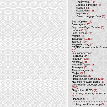
Приватбанк
(50)
Сбербанк России
(3)
Укрінбанк
(7)
Укрсоцбанк
(2)
Фідобанк
(1)
Юніон стандард банк
(1)
Без рубрики
(19)
Безпредєл
(56)
Верховна Рада України
(3)
вибори
(128)
Герої України
(1)
гривня
(3)
Дайджест
(1 233)
Дерибан
(25)
епідемія грипу
(4)
ЄДАПС: приватизація Україн
(5)
казнокрадство
(1)
контрабанда
(2)
корупція
(123)
Кримінал
(55)
Кутовий Тарас
(1)
Лохотрон
(5)
Луценківщина
(1)
Мафія
(32)
Наркомафія
(3)
Національна безпека
(211)
Незаконне будівництво
(6)
Обмеження свободи слова
(283)
Педофіли з БЮТу
(2)
переслідування журналістів
(17)
Персоналії
(4 316)
Абдуллін Олександр
(3)