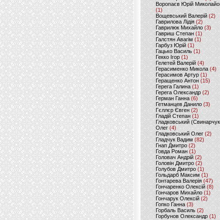
Воропаєв Юрій Миколайо
(1)
Вощевський Валерій
(2)
Гаврилова Лідія
(2)
Гаврилюк Михайло
(3)
Гавриш Степан
(1)
Галстян Авагім
(1)
Гарбуз Юрій
(1)
Гацько Василь
(1)
Гекко Ігор
(1)
Гелетей Валерій
(4)
Герасименко Микола
(4)
Герасимов Артур
(1)
Геращенко Антон
(15)
Герега Галина
(1)
Герега Олександр
(2)
Герман Ганна
(6)
Гетманцев Данило
(3)
Гєллєр Євген
(2)
Гладій Степан
(1)
Гладковський (Свинарчук
Олег
(4)
Гладковський Олег
(2)
Гладчук Вадим
(82)
Гнап Дмитро
(2)
Говда Роман
(1)
Головач Андрій
(2)
Головін Дмитро
(2)
Голубов Дмитро
(1)
Гольдарб Максим
(1)
Гонтарева Валерія
(47)
Гончаренко Олексій
(8)
Гончаров Михайло
(1)
Гончарук Олексій
(2)
Гопко Ганна
(3)
Горбаль Василь
(2)
Горбунов Олександр
(1)