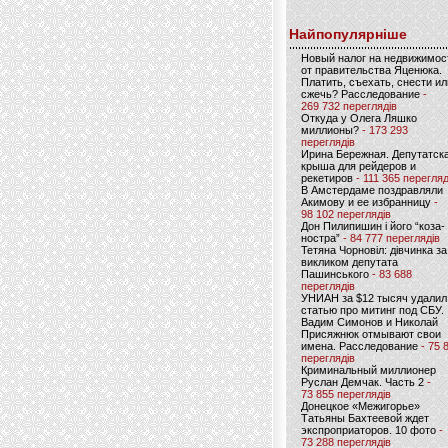
Найпопулярніше
Новый налог на недвижимос
от правительства Яценюка.
Платить, съехать, снести ил
сжечь? Расследование
-
269 732 переглядів
Откуда у Олега Ляшко
миллионы?
- 173 293
переглядів
Ирина Бережная. Депутатск
крыша для рейдеров и
рекетиров
- 111 365 перегляд
В Амстердаме поздравляли
Акимову и ее избранницу
-
98 102 переглядів
Дон Пилипишин і його “коза-
ностра”
- 84 777 переглядів
Тетяна Чорновіл: дівчинка за
викликом депутата
Пашинського
- 83 688
переглядів
УНИАН за $12 тысяч удалил
статью про митинг под СБУ.
Вадим Симонов и Николай
Присяжнюк отмывают свои
имена. Расследование
- 75 
переглядів
Криминальный миллионер
Руслан Демчак. Часть 2
-
73 855 переглядів
Донецкое «Межигорье»
Татьяны Бахтеевой ждет
экспроприаторов. 10 фото
-
73 288 переглядів