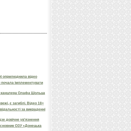
NN оприлюднила відео
и почала імплементувати
яв канцлера Олафа Шольца
ежі, є загиблі. Відео 18+
овідальності за викраденні
дзе довічне ув'язнення
засновник ОЗУ «Донецька