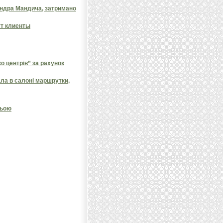
андра Мандича, затримано
ут клиенты
 центрів” за рахунок
ала в салоні маршрутки,
ньою