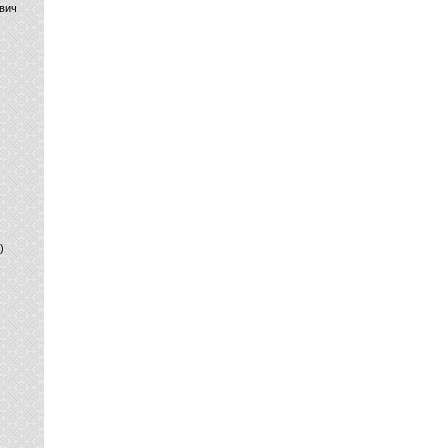
вич
)