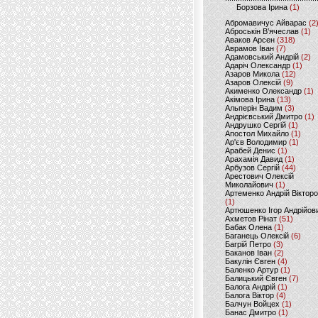
Борзова Ірина
(1)
Абромавичус Айварас
(2
Аброськін В’ячеслав
(1)
Аваков Арсен
(318)
Аврамов Іван
(7)
Адамовський Андрій
(2)
Адаріч Олександр
(1)
Азаров Микола
(12)
Азаров Олексій
(9)
Акименко Олександр
(1)
Акімова Ірина
(13)
Альперін Вадим
(3)
Андрієвський Дмитро
(1)
Андрушко Сергій
(1)
Апостол Михайло
(1)
Ар'єв Володимир
(1)
Арабей Денис
(1)
Арахамія Давид
(1)
Арбузов Сергій
(44)
Арестович Олексій
Миколайович
(1)
Артеменко Андрій Віктор
(1)
Артюшенко Ігор Андрійов
Ахметов Рінат
(51)
Бабак Олена
(1)
Баганець Олексій
(6)
Багрій Петро
(3)
Баканов Іван
(2)
Бакулін Євген
(4)
Баленко Артур
(1)
Балицький Євген
(7)
Балога Андрій
(1)
Балога Віктор
(4)
Балчун Войцех
(1)
Банас Дмитро
(1)