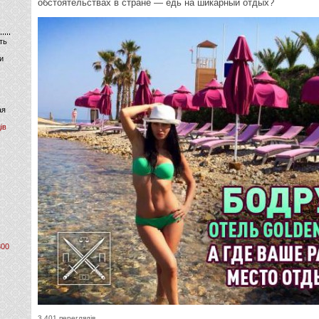
обстоятельствах в стране — едь на шикарный отдых?
ть
и
ая
ів
800
3 401 переглядів