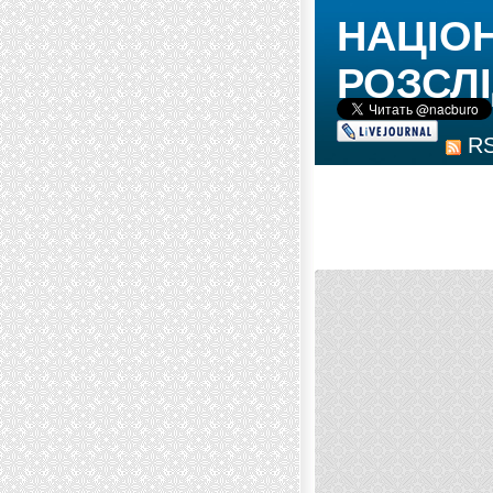
НАЦІО
РОЗСЛІ
R