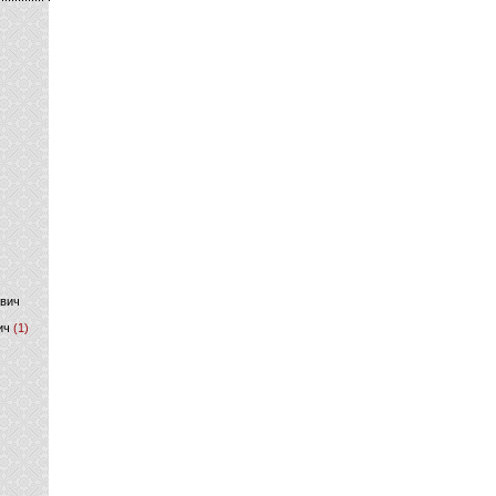
)
ович
ич
(1)