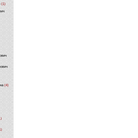
р
(1)
вич
ович
фович
на
(4)
1)
1)