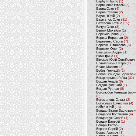
Барбул Павло
(1)
Барвіненко Віталій
(3)
Барна Олег
(4)
Барна Степан
(2)
Баулін Юрій
(2)
Бахматюк Олег
(91)
Бахтеєва Тетяна
(55)
Бачун Олег
(3)
Бейлін Михайло
(1)
Бережна Ірина
(12)
Береза Борислав
(2)
Березенко Сергій
(7)
Березкін Станіслав
(5)
Березюк Олег
(2)
Білецький Андрій
(1)
Білик Ірина
(1)
Бірюков Юрій Сергійович
Блажівський Петро
(1)
Бланк Максим
(3)
Бобов Геннадій
(2)
Бобов Геннадій Борисови
Богартирьова Раїса
(32)
Богдан Андрій
(8)
Богдан Губський
(1)
Богдан Руслан
(8)
Боголюбов Геннадій Бори
(5)
Богомолець Ольга
(2)
Богуслаєв Вячеслав
(4)
Бойко Юрій
(13)
Бондар Віктор Васильови
Бондарєв Костянтин
(4)
Бондарчук Сергій
(1)
Бондик Валерій
(1)
Бондик Віктор
(5)
Борзов Сергiй
(2)
Борис Адамов
(1)