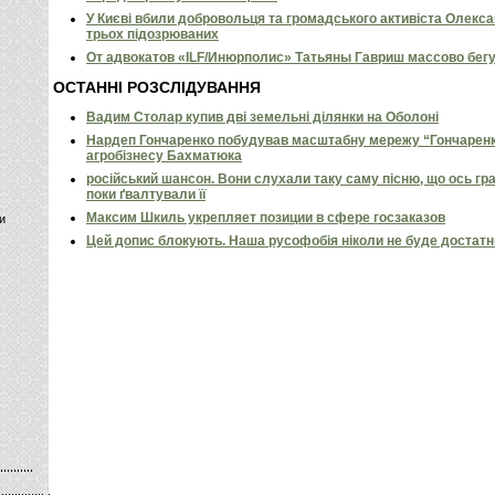
У Києві вбили добровольця та громадського активіста Олекс
трьох підозрюваних
От адвокатов «ILF/Инюрполис» Татьяны Гавриш массово бег
ОСТАННІ РОЗСЛІДУВАННЯ
Вадим Столар купив дві земельні ділянки на Оболоні
Нардеп Гончаренко побудував масштабну мережу “Гончаренко
агробізнесу Бахматюка
російський шансон. Вони слухали таку саму пісню, що ось гр
поки ґвалтували її
Максим Шкиль укрепляет позиции в сфере госзаказов
и
Цей допис блокують. Наша русофобія ніколи не буде достат