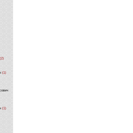
(2)
ч
(1)
сович
ч
(1)