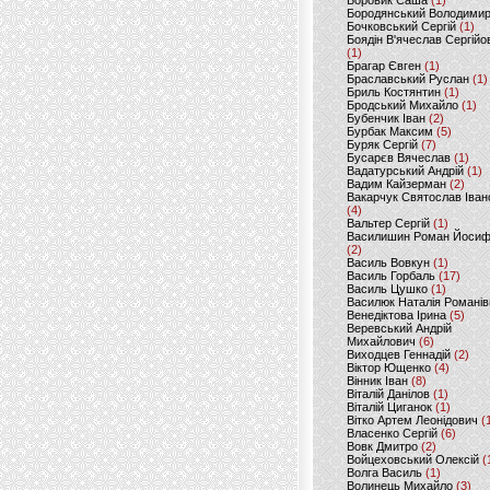
Боровик Саша
(1)
Бородянський Володими
Бочковський Сергій
(1)
Боядін В'ячеслав Сергійо
(1)
Брагар Євген
(1)
Браславський Руслан
(1)
Бриль Костянтин
(1)
Бродський Михайло
(1)
Бубенчик Іван
(2)
Бурбак Максим
(5)
Буряк Сергій
(7)
Бусарєв Вячеслав
(1)
Вадатурський Андрій
(1)
Вадим Кайзерман
(2)
Вакарчук Святослав Іван
(4)
Вальтер Сергій
(1)
Василишин Роман Йоси
(2)
Василь Вовкун
(1)
Василь Горбаль
(17)
Василь Цушко
(1)
Василюк Наталія Романів
Венедіктова Ірина
(5)
Веревський Андрій
Михайлович
(6)
Виходцев Геннадій
(2)
Віктор Ющенко
(4)
Вінник Іван
(8)
Віталій Данілов
(1)
Віталій Циганок
(1)
Вітко Артем Леонідович
(
Власенко Сергій
(6)
Вовк Дмитро
(2)
Войцеховський Олексій
(
Волга Василь
(1)
Волинець Михайло
(3)