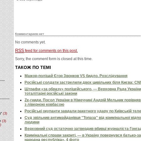
Комментариев нет
No comments yet.
RSS
feed for comments on this post.
Sorry, the comment form is closed at this time.
ТАКОЖ ПО ТЕМІ
Мажор-поліцай Єгор Звонков VS бидло. Розслідування
Російські солдати застрелили двох цивільних біля Києва: C
Штрафи «за образу» поліцейського, — Верховна Рада Україн
тоталітарні російські закони
Ze-гниди. Посол України в Німеччині Андрій Мельник порівн
з ліверною ковбасою
Російські окупанти завдали ракетного удару по Київській телев
а"
(3)
Суд звільнив антимайданівця ''Топаза'' від кримінальної відп
т
(3)
людини
)
Верховний суд остаточно затвердив вбивці журналіста Гонга
Кримінальні справи закриті, — в Україну повернувся батько-
народна республіка». 4 фото