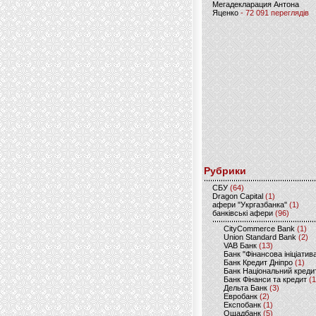
Мегадекларация Антона
Яценко
- 72 091 переглядів
Рубрики
CБУ
(64)
Dragon Capital
(1)
афери "Укргазбанка"
(1)
банківські афери
(96)
CityCommerce Bank
(1)
Union Standard Bank
(2)
VAB Банк
(13)
Банк "Фінансова ініціатив
Банк Кредит Дніпро
(1)
Банк Національний креди
Банк Фінанси та кредит
(1
Дельта Банк
(3)
Евробанк
(2)
Експобанк
(1)
Ощадбанк
(5)