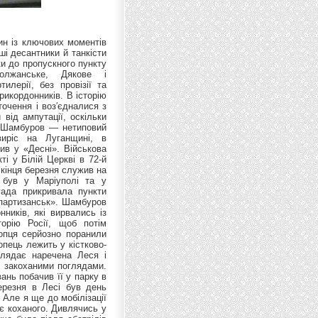
рористи. — А вона щодня йде по молоко молодшій доньці під цими обстрілами. А як купить, додому йде щоразу іншими шляхами, бо бойовики забирають їжу в людей, – наголошує доглядальниця бійця. Про те, що син воює зовсім недалеко від рідного міста, мама не знала аж до його поранення. У хлопця непрості стосунки з вітчимом, тому дівчина з Аллою вирішили приховати правду. Андрій каже, що українські танки ледве дихали. Він сам змінив кілька, бо ті просто ламалися. Солдат переконаний, що в першу чергу треба належно укріпити кордони — зупинити нелегальні перевезення, стягнути техніку, постійно наступати на ворога. — Інакше в нас це затягнеться на роки. І, таке враження, наше військове керівництво цьому часом допомагає. Було багато ситуацій, коли треба наступати, а командування каже: «Відступайте». Так ми тільки під «Ізварино» втратили три висоти. Цікавлюсь у Андрія, як забезпечували технікою і провізією, коли 72-га бригада тримала вузьку прикордонну зону під обстрілом. — Людей з бригади лишилось людей 300. Ні нову зброю, ні снарядів не постачали. Було обмаль харчів. У тяжкі часи їли жаб, равликів і інший підніжний корм. Який може бути захист кордонів, якщо не було нічого? Інколи прилітав вертоліт і нам скидали з парашутом якісь боєприпаси й пушки. Ми протримались довго лише через те, що наш командир бригади часто йшов наперекір наказам зверху. Вивести нас із «котла» було його рішенням. За захист Батьківщини бійцям платили небагато. За охорону небезпечного прикордоння старший солдат-контрактник отримував трохи більше 5000 грн в місяць. Зараз у Андрія є проблема з доведенням статусу учасника бойових дій. У березні він із товаришами відбув місяць на кордоні з Кримом, далі була Донецька область, Маріуполь і нарешті на пункті пропуску, але у військовому квитку хлопця жодної відмітки про участь у війні. Не кажучи вже про поранення. Андрій постійно під сильним наркозом. Тому лишаємо його з нареченою Лесею відпочивати, а з Аллою виходимо на вулицю. — Я заявку на учасника бойових дій подала у військову частину ще тиждень тому. Мені сказали, що передзвонять — і тиша. То я зараз роблю не так… Найгірше, що якісь тиловики-писаки отримають «учасника бойових дій», а наш синочок — ні. Не вирішене питання і з підвищенням у званні. Ще до відправки на Схід юнаку мали присвоїти звання молодшого сержанта, але поки про це нічого не чути. До солдата приїздить друг, теж учасник АТО з Білої Церкви. У нього теж складна історія, каже Алла. — Десь два місяці тому його поранили в Донецькій області. Руки всі в осколках. А командир йому сказав, що ми тебе не можемо вивезти, бо скрізь блокпости ворога. Тому єдиний шанс — іти пішки до найближчого села. Це 5 кілометрів. Так він дійшов, його госпіталізували у райлікарню. А тоді вже забрали долікову