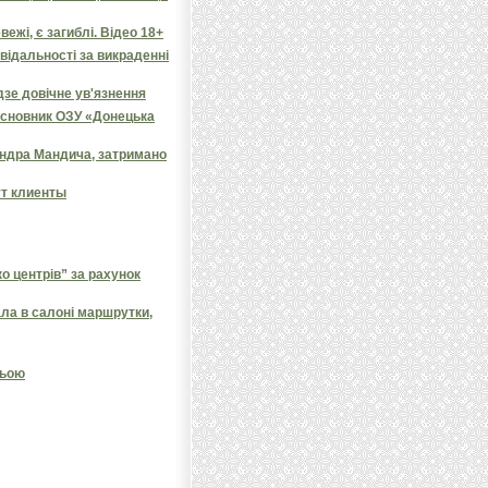
ежі, є загиблі. Відео 18+
овідальності за викраденні
дзе довічне ув'язнення
засновник ОЗУ «Донецька
андра Мандича, затримано
ут клиенты
 центрів” за рахунок
ала в салоні маршрутки,
ньою