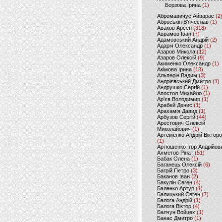
Борзова Ірина
(1)
Абромавичус Айварас
(2
Аброськін В’ячеслав
(1)
Аваков Арсен
(318)
Аврамов Іван
(7)
Адамовський Андрій
(2)
Адаріч Олександр
(1)
Азаров Микола
(12)
Азаров Олексій
(9)
Акименко Олександр
(1)
Акімова Ірина
(13)
Альперін Вадим
(3)
Андрієвський Дмитро
(1)
Андрушко Сергій
(1)
Апостол Михайло
(1)
Ар'єв Володимир
(1)
Арабей Денис
(1)
Арахамія Давид
(1)
Арбузов Сергій
(44)
Арестович Олексій
Миколайович
(1)
Артеменко Андрій Віктор
(1)
Артюшенко Ігор Андрійов
Ахметов Рінат
(51)
Бабак Олена
(1)
Баганець Олексій
(6)
Багрій Петро
(3)
Баканов Іван
(2)
Бакулін Євген
(4)
Баленко Артур
(1)
Балицький Євген
(7)
Балога Андрій
(1)
Балога Віктор
(4)
Балчун Войцех
(1)
Банас Дмитро
(1)