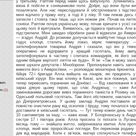
)
ович
ич
(1)