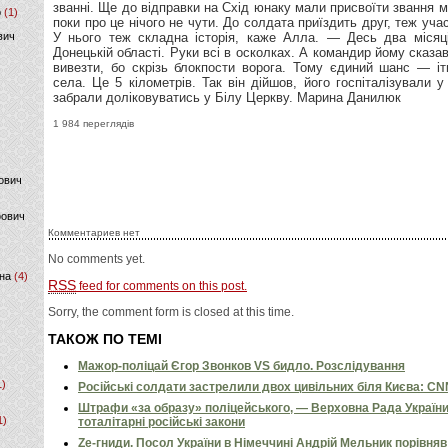
р
(1)
вич
1 984 переглядів
ович
фович
Комментариев нет
No comments yet.
на
(4)
RSS
feed for comments on this post.
Sorry, the comment form is closed at this time.
ТАКОЖ ПО ТЕМІ
Мажор-поліцай Єгор Звонков VS бидло. Розслідування
1)
Російські солдати застрелили двох цивільних біля Києва: C
Штрафи «за образу» поліцейського, — Верховна Рада Україн
1)
тоталітарні російські закони
Ze-гниди. Посол України в Німеччині Андрій Мельник порівн