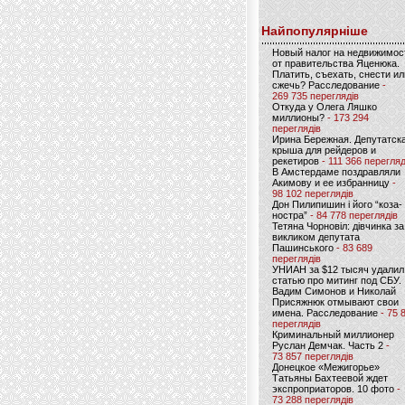
Найпопулярніше
Новый налог на недвижимос
от правительства Яценюка.
Платить, съехать, снести ил
сжечь? Расследование
-
269 735 переглядів
Откуда у Олега Ляшко
миллионы?
- 173 294
переглядів
Ирина Бережная. Депутатск
крыша для рейдеров и
рекетиров
- 111 366 перегляд
В Амстердаме поздравляли
Акимову и ее избранницу
-
98 102 переглядів
Дон Пилипишин і його “коза-
ностра”
- 84 778 переглядів
Тетяна Чорновіл: дівчинка за
викликом депутата
Пашинського
- 83 689
переглядів
УНИАН за $12 тысяч удалил
статью про митинг под СБУ.
Вадим Симонов и Николай
Присяжнюк отмывают свои
имена. Расследование
- 75 
переглядів
Криминальный миллионер
Руслан Демчак. Часть 2
-
73 857 переглядів
Донецкое «Межигорье»
Татьяны Бахтеевой ждет
экспроприаторов. 10 фото
-
73 288 переглядів