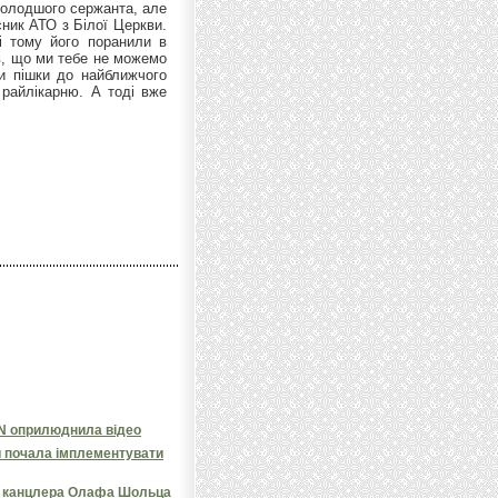
NN оприлюднила відео
и почала імплементувати
яв канцлера Олафа Шольца