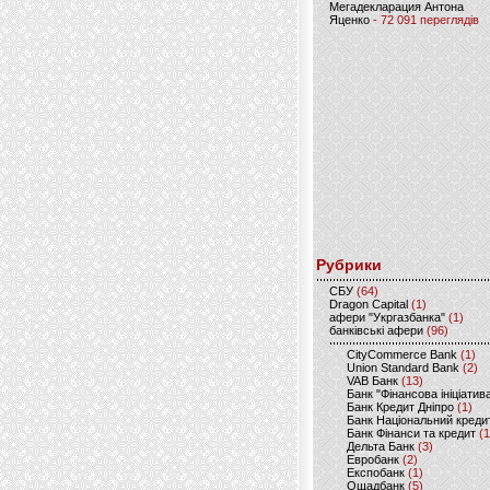
Мегадекларация Антона
Яценко
- 72 091 переглядів
Рубрики
CБУ
(64)
Dragon Capital
(1)
афери "Укргазбанка"
(1)
банківські афери
(96)
CityCommerce Bank
(1)
Union Standard Bank
(2)
VAB Банк
(13)
Банк "Фінансова ініціатив
Банк Кредит Дніпро
(1)
Банк Національний креди
Банк Фінанси та кредит
(1
Дельта Банк
(3)
Евробанк
(2)
Експобанк
(1)
Ощадбанк
(5)