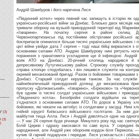
Андрій Шамбуров і його наречена Леся
«Південний котел» через певний час запишуть в історію як один із ключових моментів українсько-російської війни за Донбас. Близько двох місяців наші десантники й танкісти тримали оборону на вузькій прикордонній території від Маринівки до пропускного пункту «Ізварине». На початку серпня в районі селищ Должанське, Дякове і Червонопартизанськ під постійними обстрілами російської артилерії, без провізії та боєприпасів опинилося більше тисячі українських військових і прикордонників. В історію цієї війни увійде дата 7 серпня – тоді наші бійці вирвалися з оточення і воз′єдналися з основними силами АТО. Андрію Шамбурову нині рятують ноги від ампутації, оскільки поранення з гранатомета ускладнене ще й інфекцією. Андрій Шамбуров — нетиповий вояк АТО на Донбасі. 20-річний хлопець народився й виріс на Луганщині, в депресивному Лутугинському районі. Строкову службу проходив у «Десні». Військова справа хлопцю сподобалась і він лишився служити на контракті у Білій Церкві в 72-й окремій механізованій бригаді. Разом із бойовими товаришами з кінця березня служив на Донбасі. Старший солдат керував танком. За час служби був у Маріуполі та у найнебезпечнішій прикордонній ділянці, де механізована бригада прикривала пункти пропуску «Должанський», «Ізварино», «Бірюково» та «Червонопартизанськ». Шамбуров був одним із тисячі солдат українських військових і прикордонників, які вирвались із «Південного котла». Беззбройні солдати відійшли на територію Росії, щоб потім з’єднатися з основними силами АТО. По дорозі в Україну хлопця серйозно поранили бойовики, які чекали на автобус із солдатами у засідці. Нині хлопець лежить у кістково-гнійній хірургії Київського військового госпіталю. За ним доглядає наречена Леся і майбутня теща Алла. Леся і Андрій дивляться одне на одного закоханими поглядами. — У нас 24 серпня буде річниця. Минулого року під час святкувань побачив її у парку в Білій Церкві і одразу закохався по самі вуха. У середині березня в Лесі був день народження, але Андрій уже обороняв кордон біля Перекопа. — Але я ще до мобілізації купив їй гарний подарунок і передав. Леся усміхається і обіймає коханого. Дивлячись у стелю, Андрій починає згадувати пережите за війну. — Найтяжче було після обстрілів «Градами». Спершу вони все летять і летять, а потім ми збираємо наших поранених і «двохсотих». Інколи жертв було скільки, що ми не знали, як їх сортувати. Була спека, і щоб зберегти трупи, ми накривали їх парашутами. А в намет поруч зносили тяжкопоранених. Все це було схоже на велику м’ясорубку. Понад місяць тому солдата вже поранило осколком у руку. Але травма була незначна, її підлікував польовий медик і Андрій керував своїм танком навіть із забинтованою рукою. Боєць розповідає, що найтяжче його батальйону було під Червонопартизанськом. Втрати уже були чималі. А бійці опинились фактично заблокованими – не зробиш кроку ані вправо, ані вліво. Два тижні танкістів обстрілювали з кількох боків різними видами зброї – артилерією, автоматичними гранатометами, із танків та стрілецької зброї. Поки керівництво АТО звітувало, що все під контролем, рідні солдатів цього батальйону вийшли на вулиці в Білій Церкві. Вимагали, аби хлопців вивели з «котла». До розмови підключається мама Лесі Алла. Жінка разом з іншими матерями й дружинами бійців батальйону їздила до Києва під Міноборони і на Банкову. Та перекривала одеську трасу. — Ми йому зателефонували: «Тримайся синок, ми тут мітингуємо, щоб у вас відбулася ротація». Їх бойовики тримали в оточенні, тому хлопці не мали нічого. Бригада була поставлена в умови виживання, – розповідає Алла. Проте у Києві із вирішенням ротації зволікали, тому долю бійців вирішив командир бригади в зоні блокади. — Нас лишилося близько трьохсот людей. Наше командування зажди діяло ефективно в екстремальних умовах. Інколи навіть йшло наперекір наказів київських тиловиків. Посудіть самі, наш командир вирішив нас вивести з «котла», щоб врятувати наші життя, — розповідає солдат. Бійці знищили всю стрілецьку зброю і пішли з командиром до кордону. Там їх тримали півтора дні. За цей час у багатьох юнаків повідбирали мобільні телефони, документи і гроші. Хлопцям лише давали воду і випускали в туалет під наглядом. Командир домовився, щоб солдатів вивели на Успенський пункт пропуску. Першу групу вивозили трьома автобусами, але вони вирішили їхати іншим шляхом, а не тим маршрутом, який їм рекомендували в штабі АТО. Доїхали до пункту збору безпечно. Наступного дня в Україну відправилась іще одна група з трьох автобусів. Цього разу — по рекомендованому маршруту. Два автобуси проїхали, супроводжуючі авто теж. — Я їхав у третьому. Раптом перед нами щось вибухнуло. Зупинились. Відкрили двері, вибили вікна й побігли в соняшникове поле. Добре, що вони були високі й кучеряві. Ми там позалягали. Але нас переслідували й обстрілювали з підствольних гранатометів. Так мені вцілило у праву ногу, а тоді й у ліву. Я там лежав десь півтори години. Постріли затихли і стояла така тиша, що хоч ножем ріж. Почав на ліктях повзти по землі, через соняхи. Раптом почув українську мову, почав кричати з усієї сили, щоб мене знайшли у цьому полі й врятували. Виявилось, це підмога приїхала. Але в тих полях наших багато підстрелили. Мені швидко обробили рани й відвезли до Амвросіївської міської лікарні, — згадує Андрій. До розмови долучається майбутня теща хлопця Алла, яка цілодобово годує хлопця, стелить йому ліжко, міряє температуру: — Нам у Білу Церкву зателефонували товариші Андрія і сказали, що він у тяжкому стані, і якщо його оперативно не відправити у кращий госпіталь, йому ампутують ногу. Я одразу зателефонувала в частину і спитала командирів, як його забрати. А ті кажуть: «За одним бійцем вертоліт летіти не буде». Я їм: «Так я можу заплатити». Вони відправили мене шукати депутатів і Міноборони. Пропонували навіть заплатити сепаратистам, щоб вивезти його з Амвросіївки, — розповідає мініатюрна брюнетка. Через знайомих родичів бійців 72-ї бригади Алла вийшла на лікарів, які працюють у зоні АТО. Юнака вивіз київський хірург. Він має клініку в Києві, але все покинув, записався в добровольці й тепер перевозить поранених на Донбасі. — Від хвилювання я забула його прізвище. То зараз дякую цьому герою, що спас Андрюшу, — каже Алла. Хірург-доброволець замінованими дорогами вивіз пораненого танкіста в Розівку на Донеччині, де працював Одеський польовий госпіталь. Там його обстежили, наклали гіпс і бортом переправили до Дніпропетровська. У цьому закладі Андрію поставили апарат Ілізарова, але не повністю очистили рану від осколків і бруду, тому почалося зараження. І хлопця бортом доставили в київський госпіталь. — Тут тепер кожен день чистка. Нога уже коротша на 10 сантиметрів за іншу, — каже юнак. У Білоріченську в Андрія лишились мама й дві сестри 17 і півтора років. Алла просила їх поїхати із Луганщини в Білу Церкву ще місяць тому — знайшла житло, забронювала квитки. Але проти цього виявився вітчим хлопця, який має проросійські погляди. Він переконав родину не їхати, щоб захистити дім від мародерів. Коли є зв’язок, матері спілкуються телефоном. Мама Андрія каже, що дороги заміновано терористами, регулярно літають снаряди — люди стали фактично живим щитом між українським та російськими силами. Білоріченськ і значну частину Лутугинського району ще серйозно контролюють те
а"
(3)
т
(3)
)