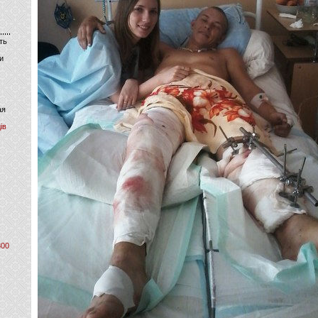
ть
и
ая
ів
800