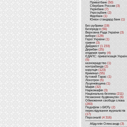
Приватбанк
(50)
Сбербанк России
(3)
Укрінбанк
(7)
Укрсоцбанк
(2)
Фідобанк
(1)
Юніон стандард банк
(1)
Без рубрики
(19)
Безпредєл
(56)
Верховна Рада України
(3)
вибори
(128)
Герої України
(1)
гривня
(3)
Дайджест
(1 233)
Дерибан
(25)
епідемія грипу
(4)
ЄДАПС: приватизація Україн
(5)
казнокрадство
(1)
контрабанда
(2)
корупція
(123)
Кримінал
(55)
Кутовий Тарас
(1)
Лохотрон
(5)
Луценківщина
(1)
Мафія
(32)
Наркомафія
(3)
Національна безпека
(211)
Незаконне будівництво
(6)
Обмеження свободи слова
(283)
Педофіли з БЮТу
(2)
переслідування журналістів
(17)
Персоналії
(4 316)
Абдуллін Олександр
(3)