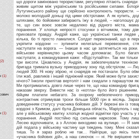
(2)
ч
(1)
сович
ч
(1)