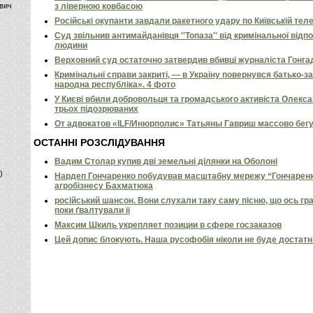
вич
з ліверною ковбасою
Російські окупанти завдали ракетного удару по Київській телев
Суд звільнив антимайданівця ''Топаза'' від кримінальної відп
людини
Верховний суд остаточно затвердив вбивці журналіста Гонга
Кримінальні справи закриті, — в Україну повернувся батько-
народна республіка». 4 фото
У Києві вбили добровольця та громадського активіста Олекс
трьох підозрюваних
От адвокатов «ILF/Инюрполис» Татьяны Гавриш массово бег
ОСТАННІ РОЗСЛІДУВАННЯ
Вадим Столар купив дві земельні ділянки на Оболоні
)
Нардеп Гончаренко побудував масштабну мережу “Гончаренко
агробізнесу Бахматюка
російський шансон. Вони слухали таку саму пісню, що ось гр
поки ґвалтували її
Максим Шкиль укрепляет позиции в сфере госзаказов
Цей допис блокують. Наша русофобія ніколи не буде достат