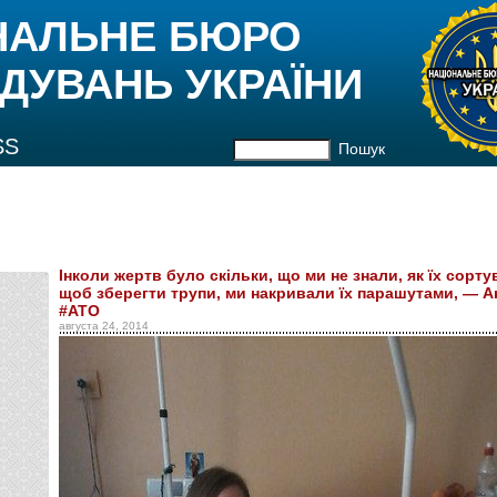
НАЛЬНЕ БЮРО
ДУВАНЬ УКРАЇНИ
SS
Пошук
Інколи жертв було скільки, що ми не знали, як їх сортув
щоб зберегти трупи, ми накривали їх парашутами, — 
#АТО
августа 24, 2014