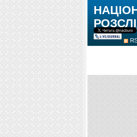
НАЦІО
РОЗСЛІ
R