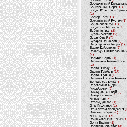
Боровик Саша
(1)
Бородянський Володими
Бочковський Сергій
(1)
Боядін В'ячеслав Сергійо
(1)
Брагар Євген
(1)
Браславський Руслан
(1)
Бриль Костянтин
(1)
Бродський Михайло
(1)
Бубенчик Іван
(2)
Бурбак Максим
(5)
Буряк Сергій
(7)
Бусарєв Вячеслав
(1)
Вадатурський Андрій
(1)
Вадим Кайзерман
(2)
Вакарчук Святослав Іван
(4)
Вальтер Сергій
(1)
Василишин Роман Йоси
(2)
Василь Вовкун
(1)
Василь Горбаль
(17)
Василь Цушко
(1)
Василюк Наталія Романів
Венедіктова Ірина
(5)
Веревський Андрій
Михайлович
(6)
Виходцев Геннадій
(2)
Віктор Ющенко
(4)
Вінник Іван
(8)
Віталій Данілов
(1)
Віталій Циганок
(1)
Вітко Артем Леонідович
(
Власенко Сергій
(6)
Вовк Дмитро
(2)
Войцеховський Олексій
(
Волга Василь
(1)
Волинець Михайло
(3)