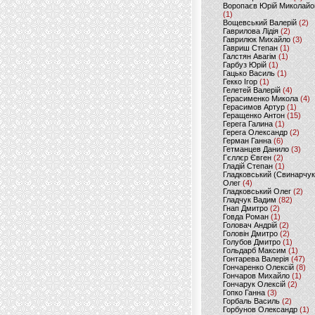
Воропаєв Юрій Миколайо
(1)
Вощевський Валерій
(2)
Гаврилова Лідія
(2)
Гаврилюк Михайло
(3)
Гавриш Степан
(1)
Галстян Авагім
(1)
Гарбуз Юрій
(1)
Гацько Василь
(1)
Гекко Ігор
(1)
Гелетей Валерій
(4)
Герасименко Микола
(4)
Герасимов Артур
(1)
Геращенко Антон
(15)
Герега Галина
(1)
Герега Олександр
(2)
Герман Ганна
(6)
Гетманцев Данило
(3)
Гєллєр Євген
(2)
Гладій Степан
(1)
Гладковський (Свинарчук
Олег
(4)
Гладковський Олег
(2)
Гладчук Вадим
(82)
Гнап Дмитро
(2)
Говда Роман
(1)
Головач Андрій
(2)
Головін Дмитро
(2)
Голубов Дмитро
(1)
Гольдарб Максим
(1)
Гонтарева Валерія
(47)
Гончаренко Олексій
(8)
Гончаров Михайло
(1)
Гончарук Олексій
(2)
Гопко Ганна
(3)
Горбаль Василь
(2)
Горбунов Олександр
(1)