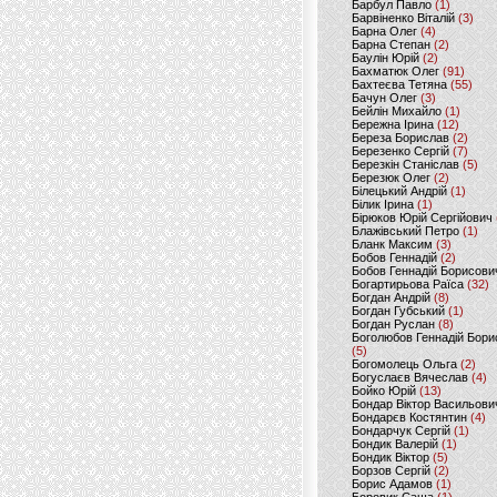
Барбул Павло
(1)
Барвіненко Віталій
(3)
Барна Олег
(4)
Барна Степан
(2)
Баулін Юрій
(2)
Бахматюк Олег
(91)
Бахтеєва Тетяна
(55)
Бачун Олег
(3)
Бейлін Михайло
(1)
Бережна Ірина
(12)
Береза Борислав
(2)
Березенко Сергій
(7)
Березкін Станіслав
(5)
Березюк Олег
(2)
Білецький Андрій
(1)
Білик Ірина
(1)
Бірюков Юрій Сергійович
Блажівський Петро
(1)
Бланк Максим
(3)
Бобов Геннадій
(2)
Бобов Геннадій Борисови
Богартирьова Раїса
(32)
Богдан Андрій
(8)
Богдан Губський
(1)
Богдан Руслан
(8)
Боголюбов Геннадій Бори
(5)
Богомолець Ольга
(2)
Богуслаєв Вячеслав
(4)
Бойко Юрій
(13)
Бондар Віктор Васильови
Бондарєв Костянтин
(4)
Бондарчук Сергій
(1)
Бондик Валерій
(1)
Бондик Віктор
(5)
Борзов Сергiй
(2)
Борис Адамов
(1)