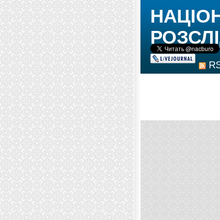
НАЦІО
РОЗСЛІ
R