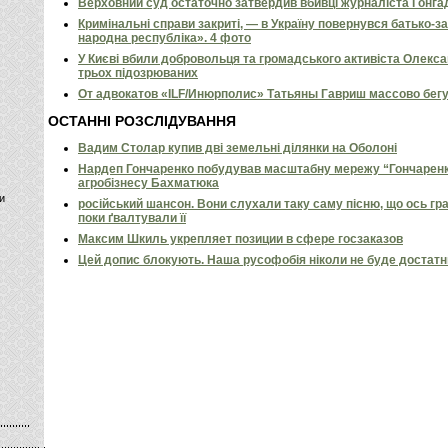
Верховний суд остаточно затвердив вбивці журналіста Гонга
Кримінальні справи закриті, — в Україну повернувся батько-
народна республіка». 4 фото
У Києві вбили добровольця та громадського активіста Олекс
трьох підозрюваних
От адвокатов «ILF/Инюрполис» Татьяны Гавриш массово бег
ОСТАННІ РОЗСЛІДУВАННЯ
Вадим Столар купив дві земельні ділянки на Оболоні
Нардеп Гончаренко побудував масштабну мережу “Гончаренко
агробізнесу Бахматюка
и
російський шансон. Вони слухали таку саму пісню, що ось гр
поки ґвалтували її
Максим Шкиль укрепляет позиции в сфере госзаказов
Цей допис блокують. Наша русофобія ніколи не буде достат