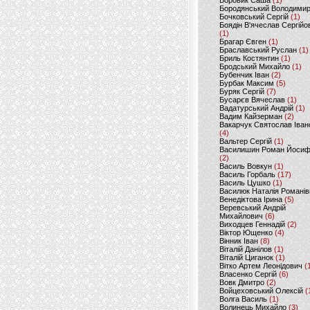
Боровик Саша
(1)
Бородянський Володими
Бочковський Сергій
(1)
Боядін В'ячеслав Сергійо
(1)
Брагар Євген
(1)
Браславський Руслан
(1)
Бриль Костянтин
(1)
Бродський Михайло
(1)
Бубенчик Іван
(2)
Бурбак Максим
(5)
Буряк Сергій
(7)
Бусарєв Вячеслав
(1)
Вадатурський Андрій
(1)
Вадим Кайзерман
(2)
Вакарчук Святослав Іван
(4)
Вальтер Сергій
(1)
Василишин Роман Йоси
(2)
Василь Вовкун
(1)
Василь Горбаль
(17)
Василь Цушко
(1)
Василюк Наталія Романів
Венедіктова Ірина
(5)
Веревський Андрій
Михайлович
(6)
Виходцев Геннадій
(2)
Віктор Ющенко
(4)
Вінник Іван
(8)
Віталій Данілов
(1)
Віталій Циганок
(1)
Вітко Артем Леонідович
(
Власенко Сергій
(6)
Вовк Дмитро
(2)
Войцеховський Олексій
(
Волга Василь
(1)
Волинець Михайло
(3)