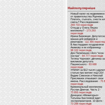
Найпопулярніше
Новый налог на недвижимос
от правительства Яценюка.
Платить, съехать, снести ил
сжечь? Расследование
-
269 733 переглядів
Откуда у Олега Ляшко
миллионы?
- 173 293
переглядів
Ирина Бережная. Депутатск
крыша для рейдеров и
рекетиров
- 111 365 перегляд
В Амстердаме поздравляли
Акимову и ее избранницу
-
98 102 переглядів
Дон Пилипишин і його “коза-
ностра”
- 84 777 переглядів
Тетяна Чорновіл: дівчинка за
викликом депутата
Пашинського
- 83 688
переглядів
УНИАН за $12 тысяч удалил
статью про митинг под СБУ.
Вадим Симонов и Николай
Присяжнюк отмывают свои
имена. Расследование
- 75 
переглядів
Криминальный миллионер
Руслан Демчак. Часть 2
-
73 855 переглядів
Донецкое «Межигорье»
Татьяны Бахтеевой ждет
экспроприаторов. 10 фото
-
73 288 переглядів