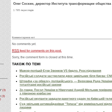
Олег Соскин, директор Института трансформации общества
1 795 переглядів
Комментариев нет
No comments yet.
RSS
feed for comments on this post.
Sorry, the comment form is closed at this time.
ТАКОЖ ПО ТЕМІ
Мажор-поліцай Єгор Звонков VS бидло. Розслідування
Російські солдати застрелили двох цивільних біля Києва: C
Штрафи «за образу» поліцейського, — Верховна Рада Україн
тоталітарні російські закони
Ze-гниди. Посол України в Німеччині Андрій Мельник порівн
а"
(3)
з ліверною ковбасою
т
(3)
Російські окупанти завдали ракетного удару по Київській телев
)
Суд звільнив антимайданівця ''Топаза'' від кримінальної відп
людини