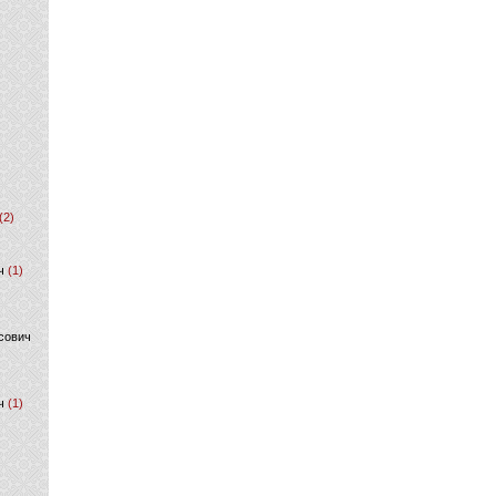
(2)
ч
(1)
сович
ч
(1)