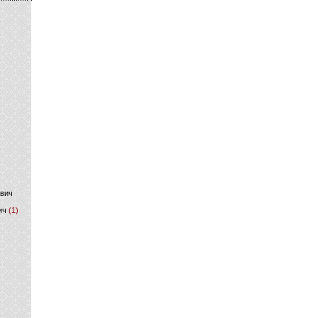
)
ович
ич
(1)