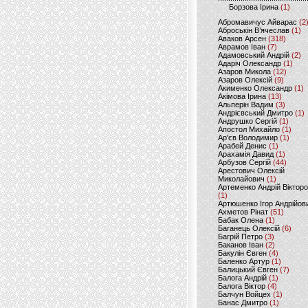
Борзова Ірина
(1)
Абромавичус Айварас
(2
Аброськін В’ячеслав
(1)
Аваков Арсен
(318)
Аврамов Іван
(7)
Адамовський Андрій
(2)
Адаріч Олександр
(1)
Азаров Микола
(12)
Азаров Олексій
(9)
Акименко Олександр
(1)
Акімова Ірина
(13)
Альперін Вадим
(3)
Андрієвський Дмитро
(1)
Андрушко Сергій
(1)
Апостол Михайло
(1)
Ар'єв Володимир
(1)
Арабей Денис
(1)
Арахамія Давид
(1)
Арбузов Сергій
(44)
Арестович Олексій
Миколайович
(1)
Артеменко Андрій Віктор
(1)
Артюшенко Ігор Андрійов
Ахметов Рінат
(51)
Бабак Олена
(1)
Баганець Олексій
(6)
Багрій Петро
(3)
Баканов Іван
(2)
Бакулін Євген
(4)
Баленко Артур
(1)
Балицький Євген
(7)
Балога Андрій
(1)
Балога Віктор
(4)
Балчун Войцех
(1)
Банас Дмитро
(1)