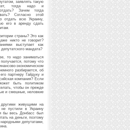
утатом, заявлять такую
ет, тогда надо и
отдать? Зачем тогда
вать? Согласно этой
но отдать всю Украину,
ью его в аренду сдать
итам.
ритории страны? Это как
аже никто не говорит?
аниями выступает как
ь депутатского мандата?
ве, то надо заниматься
 получается, потому что
нансово-экономическом
немного разбирается, об
его партнеру Гайдуку и
ссийская компания? Если
может быть политиком
желать, чтобы он прежде
упые и смешные, неловкие
 другими живущими на
 не пустили в Украину
ня бы весь Донбасс был
тать на деньги, поэтому
т народными депутатами,
ина.