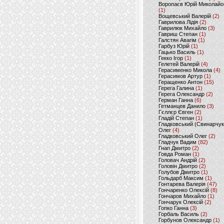
Воропаєв Юрій Миколайо
(1)
Вощевський Валерій
(2)
Гаврилова Лідія
(2)
Гаврилюк Михайло
(3)
Гавриш Степан
(1)
Галстян Авагім
(1)
Гарбуз Юрій
(1)
Гацько Василь
(1)
Гекко Ігор
(1)
Гелетей Валерій
(4)
Герасименко Микола
(4)
Герасимов Артур
(1)
Геращенко Антон
(15)
Герега Галина
(1)
Герега Олександр
(2)
Герман Ганна
(6)
Гетманцев Данило
(3)
Гєллєр Євген
(2)
Гладій Степан
(1)
Гладковський (Свинарчук
Олег
(4)
Гладковський Олег
(2)
Гладчук Вадим
(82)
Гнап Дмитро
(2)
Говда Роман
(1)
Головач Андрій
(2)
Головін Дмитро
(2)
Голубов Дмитро
(1)
Гольдарб Максим
(1)
Гонтарева Валерія
(47)
Гончаренко Олексій
(8)
Гончаров Михайло
(1)
Гончарук Олексій
(2)
Гопко Ганна
(3)
Горбаль Василь
(2)
Горбунов Олександр
(1)