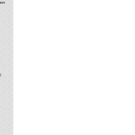
вич
)