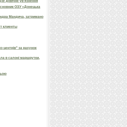
дзе довічне ув'язнення
засновник ОЗУ «Донецька
андра Мандича, затримано
ут клиенты
 центрів” за рахунок
ала в салоні маршрутки,
ньою