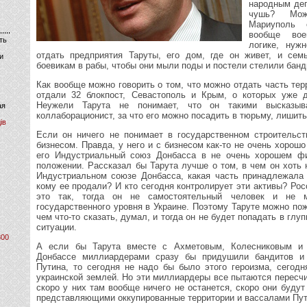
народным деп
чушь? Мож
Мариуполь 
вообще вое
ть
логике, нуж
отдать предприятия Таруты, его дом, где он живет, и сем
и
боевикам в рабы, чтобы они мыли поды и постели стелили банд
Как вообще можно говорить о том, что можно отдать часть тер
отдали 32 блокпост, Севастополь и Крым, о которых уже д
Неужели Тарута не понимает, что он такими высказыв
ая
коллаборационист, за что его можно посадить в тюрьму, лишит
ів
Если он ничего не понимает в государственном строительст
бизнесом. Правда, у него и с бизнесом как-то не очень хорошо
его Индустриальный союз Донбасса в не очень хорошем фи
положении. Рассказал бы Тарута лучше о том, в чем он хоть 
Индустриальном союзе Донбасса, какая часть принадлежала 
кому ее продали? И кто сегодня контролирует эти активы? Ро
это так, тогда он не самостоятельный человек и не 
государственного уровня в Украине. Поэтому Таруте можно по
чем что-то сказать, думал, и тогда он не будет попадать в гл
ситуации.
800
А если бы Тарута вместе с Ахметовым, Колесниковым и
Донбассе миллиардерами сразу бы придушили бандитов и
Путина, то сегодня не надо бы было этого героизма, сегод
украинской землей. Но эти миллиардеры все пытаются пересчи
скоро у них там вообще ничего не останется, скоро они буду
представляющими оккупированные территории и вассалами Пут