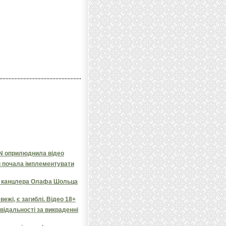
NN оприлюднила відео
и почала імплементувати
яв канцлера Олафа Шольца
ежі, є загиблі. Відео 18+
овідальності за викраденні