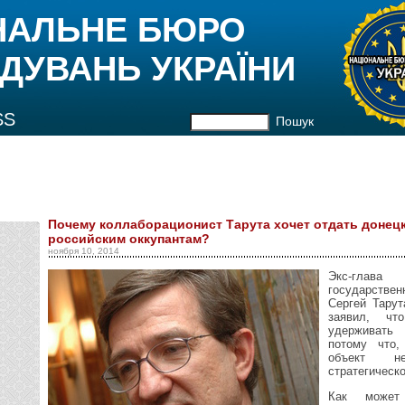
НАЛЬНЕ БЮРО
ДУВАНЬ УКРАЇНИ
SS
Пошук
Почему коллаборационист Тарута хочет отдать донец
российским оккупантам?
ноября 10, 2014
Экс-глава 
государств
Сергей Тару
заявил, ч
удерживать
потому что,
объект н
стратегическо
Как может 