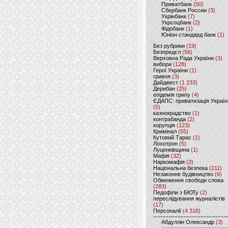
Приватбанк
(50)
Сбербанк России
(3)
Укрінбанк
(7)
Укрсоцбанк
(2)
Фідобанк
(1)
Юніон стандард банк
(1)
Без рубрики
(19)
Безпредєл
(56)
Верховна Рада України
(3)
вибори
(128)
Герої України
(1)
гривня
(3)
Дайджест
(1 233)
Дерибан
(25)
епідемія грипу
(4)
ЄДАПС: приватизація Україн
(5)
казнокрадство
(1)
контрабанда
(2)
корупція
(123)
Кримінал
(55)
Кутовий Тарас
(1)
Лохотрон
(5)
Луценківщина
(1)
Мафія
(32)
Наркомафія
(3)
Національна безпека
(211)
Незаконне будівництво
(6)
Обмеження свободи слова
(283)
Педофіли з БЮТу
(2)
переслідування журналістів
(17)
Персоналії
(4 316)
Абдуллін Олександр
(3)