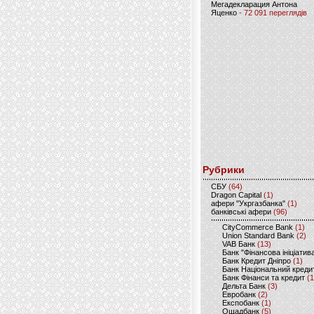
Мегадекларация Антона
Яценко
- 72 091 переглядів
Рубрики
CБУ
(64)
Dragon Capital
(1)
афери "Укргазбанка"
(1)
банківські афери
(96)
CityCommerce Bank
(1)
Union Standard Bank
(2)
VAB Банк
(13)
Банк "Фінансова ініціатив
Банк Кредит Дніпро
(1)
Банк Національний креди
Банк Фінанси та кредит
(1
Дельта Банк
(3)
Евробанк
(2)
Експобанк
(1)
Ощадбанк
(5)