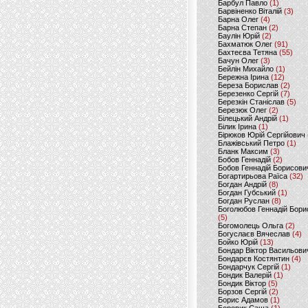
Барбул Павло
(1)
Барвіненко Віталій
(3)
Барна Олег
(4)
Барна Степан
(2)
Баулін Юрій
(2)
Бахматюк Олег
(91)
Бахтеєва Тетяна
(55)
Бачун Олег
(3)
Бейлін Михайло
(1)
Бережна Ірина
(12)
Береза Борислав
(2)
Березенко Сергій
(7)
Березкін Станіслав
(5)
Березюк Олег
(2)
Білецький Андрій
(1)
Білик Ірина
(1)
Бірюков Юрій Сергійович
Блажівський Петро
(1)
Бланк Максим
(3)
Бобов Геннадій
(2)
Бобов Геннадій Борисови
Богартирьова Раїса
(32)
Богдан Андрій
(8)
Богдан Губський
(1)
Богдан Руслан
(8)
Боголюбов Геннадій Бори
(5)
Богомолець Ольга
(2)
Богуслаєв Вячеслав
(4)
Бойко Юрій
(13)
Бондар Віктор Васильови
Бондарєв Костянтин
(4)
Бондарчук Сергій
(1)
Бондик Валерій
(1)
Бондик Віктор
(5)
Борзов Сергiй
(2)
Борис Адамов
(1)