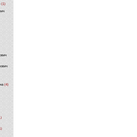
р
(1)
вич
ович
фович
на
(4)
1)
1)