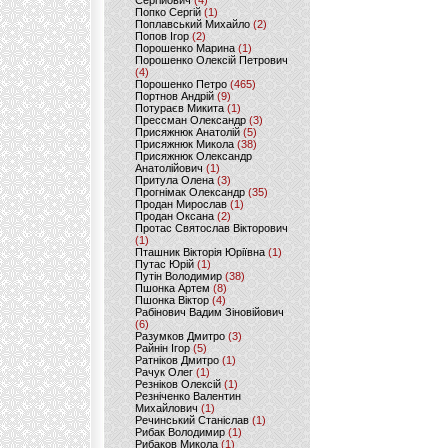
Сергійович
(4)
Попко Сергій
(1)
Поплавський Михайло
(2)
Попов Ігор
(2)
Порошенко Марина
(1)
Порошенко Олексій Петрович
(4)
Порошенко Петро
(465)
Портнов Андрій
(9)
Потураєв Микита
(1)
Прессман Олександр
(3)
Присяжнюк Анатолій
(5)
Присяжнюк Микола
(38)
Присяжнюк Олександр
Анатолійович
(1)
Притула Олена
(3)
Прогнімак Олександр
(35)
Продан Мирослав
(1)
Продан Оксана
(2)
Протас Святослав Вікторович
(1)
Пташник Вікторія Юріївна
(1)
Путас Юрій
(1)
Путін Володимир
(38)
Пшонка Артем
(8)
Пшонка Віктор
(4)
Рабінович Вадим Зіновійович
(6)
Разумков Дмитро
(3)
Райнін Ігор
(5)
Ратніков Дмитро
(1)
Рачук Олег
(1)
Резніков Олексій
(1)
Резніченко Валентин
Михайлович
(1)
Речинський Станіслав
(1)
Рибак Володимир
(1)
Рибаков Микола
(1)