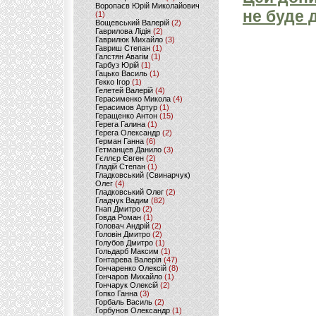
Воропаєв Юрій Миколайович
не буде 
(1)
Вощевський Валерій
(2)
Гаврилова Лідія
(2)
Гаврилюк Михайло
(3)
Гавриш Степан
(1)
Галстян Авагім
(1)
Гарбуз Юрій
(1)
Гацько Василь
(1)
Гекко Ігор
(1)
Гелетей Валерій
(4)
Герасименко Микола
(4)
Герасимов Артур
(1)
Геращенко Антон
(15)
Герега Галина
(1)
Герега Олександр
(2)
Герман Ганна
(6)
Гетманцев Данило
(3)
Гєллєр Євген
(2)
Гладій Степан
(1)
Гладковський (Свинарчук)
Олег
(4)
Гладковський Олег
(2)
Гладчук Вадим
(82)
Гнап Дмитро
(2)
Говда Роман
(1)
Головач Андрій
(2)
Головін Дмитро
(2)
Голубов Дмитро
(1)
Гольдарб Максим
(1)
Гонтарева Валерія
(47)
Гончаренко Олексій
(8)
Гончаров Михайло
(1)
Гончарук Олексій
(2)
Гопко Ганна
(3)
Горбаль Василь
(2)
Горбунов Олександр
(1)