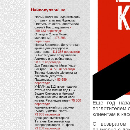
Найпопулярніше
Новый налог на недвижимость
от правительства Яценюка.
Платить, съехать, снести или
сжечь? Расследование
-
269 733 переглядів
Откуда у Олега Ляшко
миллионы?
- 173 293
переглядів
Ирина Бережная. Депутатская
крыша для рейдеров и
рекетиров
- 111 366 переглядів
В Амстердаме поздравляли
Акимову и ее избранницу
-
98 102 переглядів
Дон Пилипишин і його “коза-
ностра”
- 84 778 переглядів
Тетяна Чорновіл: дівчинка за
викликом депутата
Пашинського
- 83 689
переглядів
УНИАН за $12 тысяч удалил
статью про митинг под СБУ.
Вадим Симонов и Николай
Присяжнюк отмывают свои
имена. Расследование
- 75 800
Ещё год наза
переглядів
Криминальный миллионер
поглотителем д
Руслан Демчак. Часть 2
-
клиентам в кас
73 855 переглядів
Донецкое «Межигорье»
Татьяны Бахтеевой ждет
С возвратом 
экспроприаторов. 10 фото
-
73 288 переглядів
примерно с де