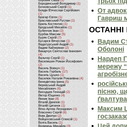
трьох пі
Боровик Саша
(1)
Бородянський Володимир
(1)
Бочковський Сергій
(1)
От адвок
Боядін В'ячеслав Сергійович
(1)
Гавриш м
Брагар Євген
(1)
Браславський Руслан
(1)
Бриль Костянтин
(1)
Бродський Михайло
(1)
ОСТАННІ
Бубенчик Іван
(2)
Бурбак Максим
(5)
Буряк Сергій
(7)
Вадим Ст
Бусарєв Вячеслав
(1)
Вадатурський Андрій
(1)
Оболоні
Вадим Кайзерман
(2)
Вакарчук Святослав Іванович
(4)
Нардеп 
Вальтер Сергій
(1)
Василишин Роман Йосифович
мережу “
(2)
Василь Вовкун
(1)
Василь Горбаль
(17)
агробізн
Василь Цушко
(1)
Василюк Наталія Романівна
(4)
Венедіктова Ірина
(5)
російськ
Веревський Андрій
Михайлович
(6)
пісню, щ
Виходцев Геннадій
(2)
Віктор Ющенко
(4)
ґвалтува
Вінник Іван
(8)
Віталій Данілов
(1)
Віталій Циганок
(1)
Максим 
Вітко Артем Леонідович
(1)
Власенко Сергій
(6)
госзаказ
Вовк Дмитро
(2)
Войцеховський Олексій
(1)
Волга Василь
(1)
Цей допи
Волинець Михайло
(3)