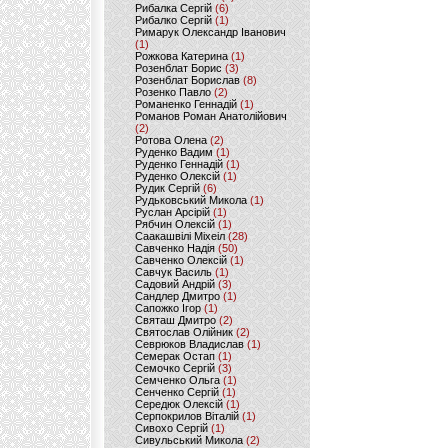
Рибалка Сергій
(6)
Рибалко Сергій
(1)
Римарук Олександр Іванович
(1)
Рожкова Катерина
(1)
Розенблат Борис
(3)
Розенблат Борислав
(8)
Розенко Павло
(2)
Романенко Геннадій
(1)
Романов Роман Анатолійович
(2)
Ротова Олена
(2)
Руденко Вадим
(1)
Руденко Геннадій
(1)
Руденко Олексій
(1)
Рудик Сергій
(6)
Рудьковський Микола
(1)
Руслан Арсірій
(1)
Рябчин Олексій
(1)
Саакашвілі Міхеіл
(28)
Савченко Надія
(50)
Савченко Олексій
(1)
Савчук Василь
(1)
Садовий Андрій
(3)
Сандлер Дмитро
(1)
Сапожко Ігор
(1)
Святаш Дмитро
(2)
Святослав Олійник
(2)
Севрюков Владислав
(1)
Семерак Остап
(1)
Семочко Сергій
(3)
Семченко Ольга
(1)
Сенченко Сергій
(1)
Середюк Олексій
(1)
Серпокрилов Віталій
(1)
Сивохо Сергій
(1)
Сивульський Микола
(2)