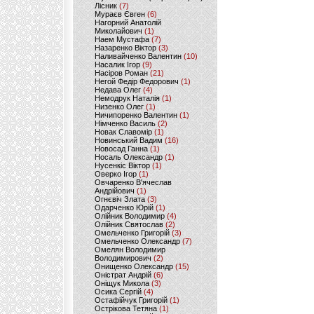
Лісник
(7)
Мураєв Євген
(6)
Нагорний Анатолій
Миколайович
(1)
Наем Мустафа
(7)
Назаренко Віктор
(3)
Наливайченко Валентин
(10)
Насалик Ігор
(9)
Насіров Роман
(21)
Негой Федір Федорович
(1)
Недава Олег
(4)
Немодрук Наталія
(1)
Низенко Олег
(1)
Ничипоренко Валентин
(1)
Німченко Василь
(2)
Новак Славомір
(1)
Новинський Вадим
(16)
Новосад Ганна
(1)
Носаль Олександр
(1)
Нусенкіс Віктор
(1)
Оверко Ігор
(1)
Овчаренко В'ячеслав
Андрійович
(1)
Огнєвіч Злата
(3)
Одарченко Юрій
(1)
Олійник Володимир
(4)
Олійник Святослав
(2)
Омельченко Григорій
(3)
Омельченко Олександр
(7)
Омелян Володимир
Володимирович
(2)
Онищенко Олександр
(15)
Оністрат Андрій
(6)
Оніщук Микола
(3)
Осика Сергій
(4)
Остафійчук Григорій
(1)
Острікова Тетяна
(1)