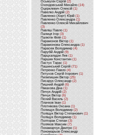
Осьмухін Сергій
(2)
Охендовський Михайло
(14)
Оцерклевич Олексій
(1)
Павелко Андрій
(2)
Павленко (Хорт) Юрій
(1)
Павленко Олександра
(1)
Павленко Олексій Михайлович
(3)
Павліш Павло
(1)
Палиця Ігор
(3)
Палютін Філіп
(1)
Парамонов Віктор
(1)
Парамонова Олександра
(1)
Парасюк Володимир
(4)
Парубій Андрій
(9)
Парцхаладзе Лев
(1)
Паршин Константин
(1)
Пастух Тарас
(1)
Пашинський Сергій
(71)
Петренко Павло
(4)
Петухов Сергій Ігорович
(1)
Пилипишин Віктор
(25)
Писарук Олександр
(2)
Пишний Андрій
(6)
Пімахова Діна
(1)
Пінчук Андрій
(2)
Пінчук Віктор
(6)
Пісний Василь
(2)
Плачков Іван
(1)
Плотнікова Оксана
(1)
Полищук Володимир
(2)
Поліщук Віктор Степанович
(1)
Поліщук Володимир
(1)
Полторак Степан
(3)
Поляков Максим
(7)
Понамарчук Дмитро
(1)
Пономарьов Олександр