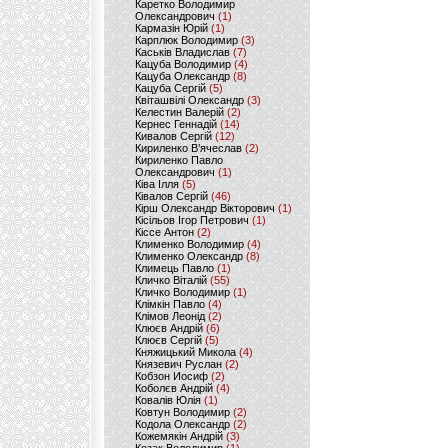
Каретко Володимир
Олександрович
(1)
Кармазін Юрій
(1)
Карплюк Володимир
(3)
Каськів Владислав
(7)
Кацуба Володимир
(4)
Кацуба Олександр
(8)
Кацуба Сергій
(5)
Квіташвілі Олександр
(3)
Келестин Валерій
(2)
Кернес Геннадій
(14)
Кивалов Сергій
(12)
Кириленко В’ячеслав
(2)
Кириленко Павло
Олександрович
(1)
Ківа Ілля
(5)
Ківалов Сергій
(46)
Кірш Олександр Вікторович
(1)
Кісільов Ігор Петрович
(1)
Кіссе Антон
(2)
Клименко Володимир
(4)
Клименко Олександр
(8)
Климець Павло
(1)
Кличко Віталій
(55)
Кличко Володимир
(1)
Клімкін Павло
(4)
Клімов Леонід
(2)
Клюєв Андрій
(6)
Клюєв Сергій
(5)
Княжицький Микола
(4)
Князевич Руслан
(2)
Кобзон Иосиф
(2)
Коболєв Андрій
(4)
Ковалів Юлія
(1)
Ковтун Володимир
(2)
Кодола Олександр
(2)
Кожемякін Андрій
(3)