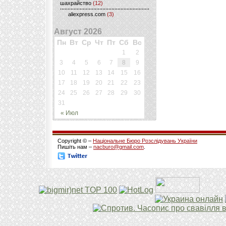
шахрайство
(12)
aliexpress.com
(3)
Август 2026
Пн
Вт
Ср
Чт
Пт
Сб
Вс
1
2
3
4
5
6
7
8
9
10
11
12
13
14
15
16
17
18
19
20
21
22
23
24
25
26
27
28
29
30
31
« Июл
Copyright © –
Національне Бюро Розслідувань України
Пишіть нам –
nacburo@gmail.com
.