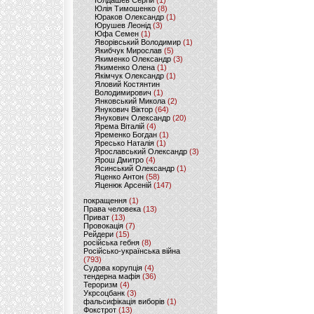
Юлдашев Сергій
(1)
Юлія Тимошенко
(8)
Юраков Олександр
(1)
Юрушев Леонід
(3)
Юфа Семен
(1)
Яворівський Володимир
(1)
Якибчук Мирослав
(5)
Якименко Олександр
(3)
Якименко Олена
(1)
Якімчук Олександр
(1)
Яловий Костянтин
Володимирович
(1)
Янковський Микола
(2)
Янукович Віктор
(64)
Янукович Олександр
(20)
Ярема Віталій
(4)
Яременко Богдан
(1)
Яресько Наталія
(1)
Ярославський Олександр
(3)
Ярош Дмитро
(4)
Ясинський Олександр
(1)
Яценко Антон
(58)
Яценюк Арсеній
(147)
покращення
(1)
Права человека
(13)
Приват
(13)
Провокація
(7)
Рейдери
(15)
російська гебня
(8)
Російсько-українська війна
(793)
Судова корупція
(4)
тендерна мафія
(36)
Тероризм
(4)
Укрсоцбанк
(3)
фальсифікація виборів
(1)
Фокстрот
(13)