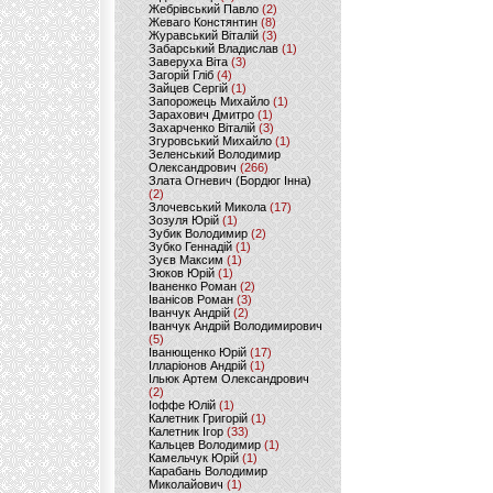
Жебрівський Павло
(2)
Жеваго Констянтин
(8)
Журавський Віталій
(3)
Забарський Владислав
(1)
Заверуха Віта
(3)
Загорій Гліб
(4)
Зайцев Сергій
(1)
Запорожець Михайло
(1)
Зарахович Дмитро
(1)
Захарченко Віталій
(3)
Згуровський Михайло
(1)
Зеленський Володимир
Олександрович
(266)
Злата Огневич (Бордюг Інна)
(2)
Злочевський Микола
(17)
Зозуля Юрій
(1)
Зубик Володимир
(2)
Зубко Геннадій
(1)
Зуєв Максим
(1)
Зюков Юрій
(1)
Іваненко Роман
(2)
Іванісов Роман
(3)
Іванчук Андрій
(2)
Іванчук Андрій Володимирович
(5)
Іванющенко Юрій
(17)
Ілларіонов Андрій
(1)
Ільюк Артем Олександрович
(2)
Іоффе Юлій
(1)
Калетник Григорій
(1)
Калетник Ігор
(33)
Кальцев Володимир
(1)
Камельчук Юрій
(1)
Карабань Володимир
Миколайович
(1)