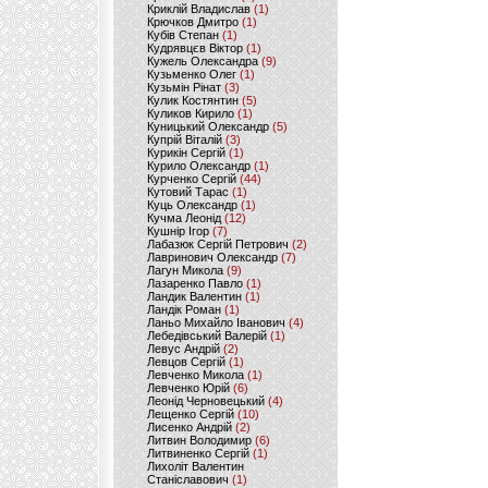
Криклій Владислав
(1)
Крючков Дмитро
(1)
Кубів Степан
(1)
Кудрявцєв Віктор
(1)
Кужель Олександра
(9)
Кузьменко Олег
(1)
Кузьмін Рінат
(3)
Кулик Костянтин
(5)
Куликов Кирило
(1)
Куницький Олександр
(5)
Купрій Віталій
(3)
Курикін Сергій
(1)
Курило Олександр
(1)
Курченко Сергій
(44)
Кутовий Тарас
(1)
Куць Олександр
(1)
Кучма Леонід
(12)
Кушнір Ігор
(7)
Лабазюк Сергій Петрович
(2)
Лавринович Олександр
(7)
Лагун Микола
(9)
Лазаренко Павло
(1)
Ландик Валентин
(1)
Ландік Роман
(1)
Ланьо Михайло Іванович
(4)
Лебедівський Валерій
(1)
Левус Андрій
(2)
Левцов Сергій
(1)
Левченко Микола
(1)
Левченко Юрій
(6)
Леонід Черновецький
(4)
Лещенко Сергій
(10)
Лисенко Андрій
(2)
Литвин Володимир
(6)
Литвиненко Сергій
(1)
Лихоліт Валентин
Станіславович
(1)