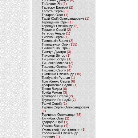
Табачник Дмитро
(6)
Табачник Ян
(1)
Тарасюк Валерій
(2)
Тарута Сергій
(8)
Татаров Олег
(1)
Тацій Юрій Олександрович
(1)
Терещенко Юрій
(1)
Терещук Олександр
(6)
Терьохін Сергій
(2)
Тетерук Андрій
(1)
Тигіпко Сергій
(1)
Тимонькін Борис
(2)
Тимошенко Юлія
(135)
Тимошенко Юрій
(3)
Тимчук Дмитро
(3)
Тихонов Віктор
(1)
Тицький Богдан
(1)
Тищенко Микола
(2)
Тищенко Олена
(8)
Тищенко Сергій
(4)
Ткаченко Олександр
(10)
Требушкін Руслан
(1)
Тригубенко Сергій
(6)
Трофименко Вадим
(1)
Троян Вадим
(6)
Труба Роман
(3)
Трубаров Віталій
(2)
Труханов Геннадій
(7)
Тулуб Сергій
(1)
Турчин Сергій Олександрович
(1)
Турчинов Олександр
(35)
Тягнибок Олег
(2)
Ударцов Юрій
(1)
Уколов Віктор
(4)
Уманський Ігор Іванович
(1)
Урбанський Олександр
Ігорович
(1)