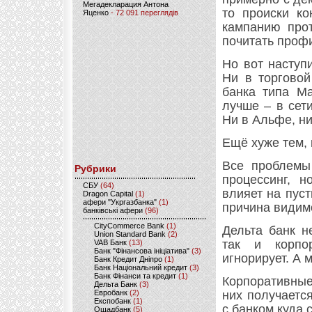
Мегадекларация Антона
то происки ко
Яценко
- 72 091 переглядів
кампанию прот
почитать проф
Но вот наступ
Ни в торговой
банка типа Ma
лучше – в сет
Ни в Альфе, ни
Ещё хуже тем, 
Все проблемы
Рубрики
процессинг, н
CБУ
(64)
влияет на пус
Dragon Capital
(1)
афери "Укргазбанка"
(1)
причина видимо
банківські афери
(96)
CityCommerce Bank
(1)
Дельта банк н
Union Standard Bank
(2)
так и корпо
VAB Банк
(13)
Банк "Фінансова ініціатива"
(3)
игнорирует. А 
Банк Кредит Дніпро
(1)
Банк Національний кредит
(3)
Банк Фінанси та кредит
(1)
Корпоративные
Дельта Банк
(3)
Евробанк
(2)
них получаетс
Експобанк
(1)
с банком куда 
Ощадбанк
(5)