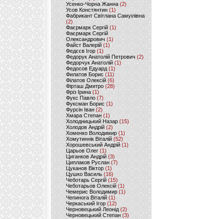
Усенко-Чорна Жанна
(2)
Усов Констянтин
(1)
Фабрикант Світлана Самуілівна
(2)
Фаєрмарк Сергій
(1)
Фаєрмарк Сергій
Олександрович
(1)
Файст Валерій
(1)
Федєєв Ігор
(1)
Федорук Анатолій Петрович
(2)
Федорчук Анатолій
(1)
Федосов Едуард
(1)
Филатов Борис
(11)
Філатов Олексій
(6)
Фірташ Дмитро
(28)
Фріз Ірина
(1)
Фукс Павло
(7)
Фуксман Борис
(1)
Фурсін Іван
(2)
Хмара Степан
(1)
Холодницький Назар
(15)
Холодов Андрій
(2)
Хоменко Володимир
(1)
Хомутиннік Віталій
(52)
Хорошевський Андрій
(1)
Царьов Олег
(1)
Циганков Андрій
(3)
Циплаков Руслан
(7)
Цуканов Віктор
(1)
Цушко Василь
(16)
Чеботарь Сергій
(15)
Чеботарьов Олексій
(1)
Чемерис Володимир
(1)
Чепинога Віталій
(1)
Черкаський Ігор
(12)
Черновецький Леонід
(2)
Черновецький Степан
(3)