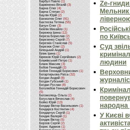
Барбул Павло
(1)
Ze-гниди
Барвіненко Віталій
(3)
Барна Олег
(4)
Мельник
Барна Степан
(2)
Баулін Юрій
(2)
ліверно
Бахматюк Олег
(91)
Бахтеєва Тетяна
(55)
Бачун Олег
(3)
Російськ
Бейлін Михайло
(1)
Бережна Ірина
(12)
по Київсь
Береза Борислав
(2)
Березенко Сергій
(7)
Березкін Станіслав
(5)
Суд звіл
Березюк Олег
(2)
Білецький Андрій
(1)
кримінал
Білик Ірина
(1)
Бірюков Юрій Сергійович
(2)
людини
Блажівський Петро
(1)
Бланк Максим
(3)
Бобов Геннадій
(2)
Верховни
Бобов Геннадій Борисович
(1)
Богартирьова Раїса
(32)
Богдан Андрій
(8)
журналіс
Богдан Губський
(1)
Богдан Руслан
(8)
Кримінал
Боголюбов Геннадій Борисович
(5)
Богомолець Ольга
(2)
повернув
Богуслаєв Вячеслав
(4)
Бойко Юрій
(13)
народна 
Бондар Віктор Васильович
(1)
Бондарєв Костянтин
(4)
Бондарчук Сергій
(1)
У Києві 
Бондик Валерій
(1)
Бондик Віктор
(5)
активіст
Борзов Сергiй
(2)
Борис Адамов
(1)