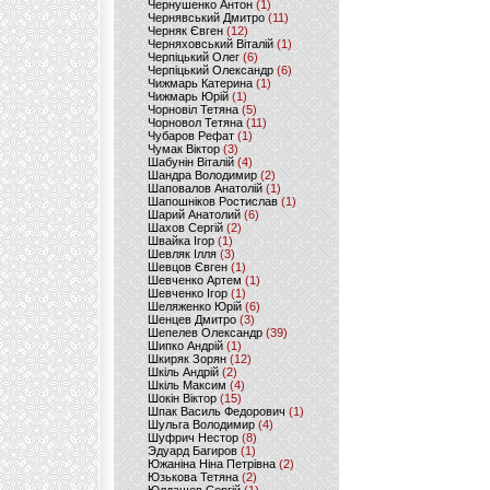
Чернушенко Антон
(1)
Чернявський Дмитро
(11)
Черняк Євген
(12)
Черняховський Віталій
(1)
Черпіцький Олег
(6)
Черпіцький Олександр
(6)
Чижмарь Катерина
(1)
Чижмарь Юрій
(1)
Чорновіл Тетяна
(5)
Чорновол Тетяна
(11)
Чубаров Рефат
(1)
Чумак Віктор
(3)
Шабунін Віталій
(4)
Шандра Володимир
(2)
Шаповалов Анатолій
(1)
Шапошніков Ростислав
(1)
Шарий Анатолий
(6)
Шахов Сергій
(2)
Швайка Ігор
(1)
Шевляк Ілля
(3)
Шевцов Євген
(1)
Шевченко Артем
(1)
Шевченко Ігор
(1)
Шеляженко Юрій
(6)
Шенцев Дмитро
(3)
Шепелев Олександр
(39)
Шипко Андрій
(1)
Шкиряк Зорян
(12)
Шкіль Андрій
(2)
Шкіль Максим
(4)
Шокін Віктор
(15)
Шпак Василь Федорович
(1)
Шульга Володимир
(4)
Шуфрич Нестор
(8)
Эдуард Багиров
(1)
Южаніна Ніна Петрівна
(2)
Юзькова Тетяна
(2)