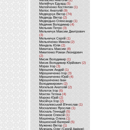
Матвієнко Анатолій
(2)
Матвійчук Едуард
(5)
Матейченко Костянтин
(1)
Матіос Анатолій
(9)
Медведчук Віктор
(74)
Медведь Віктор
(2)
Медведько Олександр
(1)
Медяник Володимир
(4)
Мельник Петро
(3)
Мельничук Максим Дмитрович
(3)
Мельничук Сергій
(1)
Мельніченко Микола
(2)
Мендель Юлія
(2)
Микитась Максим
(8)
Микитенко Роман Леонідович
(2)
Мисик Володимир
(1)
Мисик Володимир Юрійович
(2)
Мізрах Ігор
(3)
Мірошник Андрій
(1)
Мірошниченко Ігор
(3)
Мірошниченко Юрій
(4)
Мірошніченко Іван
Володимирович
(2)
Могильов Анатолій
(2)
Молоток Ігор
(6)
Монтян Тетяна
(4)
Мороко Юрій
(2)
Мосійчук Ігор
(2)
Москалевський В'ячеслав
(1)
Москаленко Ярослав
(1)
Москаль Геннадій
(5)
Мочанов Олексій
(1)
Мошенець Олена
(1)
Мошенский Валерий
(5)
Муженко Віктор
(1)
Мужчиль Олег (Сергій Аміров)