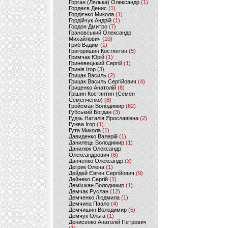
Горган (Лялька) Олександр
(1)
Гордеєв Денис
(1)
Гордієнко Микола
(1)
Гордійчук Андрій
(1)
Гордон Дмитро
(7)
Грановський Олександр
Михайлович
(10)
Гриб Вадим
(1)
Григоришин Костянтин
(5)
Гримчак Юрій
(1)
Гриневецький Сергій
(1)
Гринів Ігор
(3)
Грицак Василь
(2)
Грицак Василь Сергійович
(4)
Гриценко Анатолій
(8)
Грішин Костянтин (Семен
Семенченко)
(8)
Гройсман Володимир
(62)
Губський Богдан
(3)
Гудзь Наталія Ярославівна
(2)
Гужва Ігор
(1)
Гута Микола
(1)
Давиденко Валерій
(1)
Данилець Володимир
(1)
Данилюк Олександр
Олександрович
(6)
Данченко Олександр
(3)
Дегрик Олена
(1)
Дейдей Євген Сергійович
(9)
Дейнеко Сергій
(1)
Демішкан Володимир
(1)
Демчак Руслан
(12)
Демченко Людмила
(1)
Демчина Павло
(4)
Демчишин Володимир
(5)
Демчук Ольга
(1)
Денисенко Анатолій Петрович