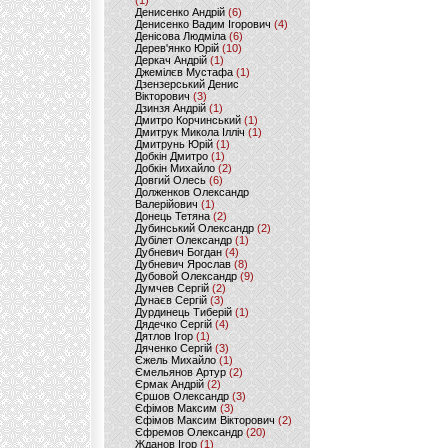
(1)
Денисенко Андрій
(6)
Денисенко Вадим Ігорович
(4)
Денісова Людміла
(6)
Дерев'янко Юрій
(10)
Деркач Андрій
(1)
Джемілєв Мустафа
(1)
Дзензерський Денис
Вікторович
(3)
Дзинзя Андрій
(1)
Дмитро Корчинський
(1)
Дмитрук Микола Ілліч
(1)
Дмитрунь Юрій
(1)
Добкін Дмитро
(1)
Добкін Михайло
(2)
Довгий Олесь
(6)
Долженков Олександр
Валерійович
(1)
Донець Тетяна
(2)
Дубинський Олександр
(2)
Дубілет Олександр
(1)
Дубневич Богдан
(4)
Дубневич Ярослав
(8)
Дубовой Олександр
(9)
Думчев Сергій
(2)
Дунаєв Сергій
(3)
Дурдинець Тиберій
(1)
Дядечко Сергій
(4)
Дятлов Ігор
(1)
Дяченко Сергій
(3)
Єжель Михайло
(1)
Ємельянов Артур
(2)
Єрмак Андрій
(2)
Єршов Олександр
(3)
Єфімов Максим
(3)
Єфімов Максим Вікторович
(2)
Єфремов Олександр
(20)
Жданов Ігор
(1)