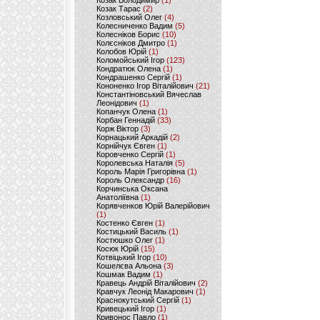
Козак Володимир
(1)
Козак Тарас
(2)
Козловський Олег
(4)
Колесниченко Вадим
(5)
Колесніков Борис
(10)
Колєсніков Дмитро
(1)
Колобов Юрій
(1)
Коломойський Ігор
(123)
Кондратюк Олена
(1)
Кондрашенко Сергій
(1)
Кононенко Ігор Віталійович
(21)
Константіновський Вячеслав
Леонідович
(1)
Копанчук Олена
(1)
Корбан Геннадій
(33)
Корж Віктор
(3)
Корнацький Аркадій
(2)
Корнійчук Євген
(1)
Коровченко Сергій
(1)
Королевська Наталія
(5)
Король Марія Григорівна
(1)
Король Олександр
(16)
Корчинська Оксана
Анатоліївна
(1)
Корявченков Юрій Валерійович
(1)
Костенко Євген
(1)
Костицький Василь
(1)
Костюшко Олег
(1)
Косюк Юрій
(15)
Котвіцький Ігор
(10)
Кошелєва Альона
(3)
Кошмак Вадим
(1)
Кравець Андрій Віталійович
(2)
Кравчук Леонід Макарович
(1)
Краснокутський Сергій
(1)
Кривецький Ігор
(1)
Кривонос Павло
(1)