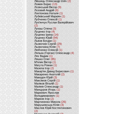
Лівшиць Олександр Ілліч
(2)
Ложкін Борис
(13)
Лозінський Віктор
(9)
Лозовий Андрій
(6)
Локтіонова Наталя
(1)
Лубківський Маркіян
(1)
Лубченко Олексій
(1)
Лук'янчук Руслан Валерійович
(2)
Лукаш Олена
(3)
Луценко Ігор
(4)
Луценко Ірина
(14)
Луценко Юрій
(94)
Львов Богдан
(1)
Льовочкін Сергій
(29)
Льовочкіна Юлія
(7)
Любченко Олексій
(1)
Лялька (Горган) Олександр
(4)
Лях Вадим
(1)
Ляшко Олег
(85)
М'ялик Віктор
(1)
Магута Роман
(1)
Мазепа Ігор
(2)
Макар'ян Давид Борисович
(1)
Макаренко Анатолій
(2)
Македон Юрій
(3)
Максімов Сергій
(1)
Маліков Віталій
(1)
Малінін Олександр
(1)
Манцуров Игорь
(1)
Маркевич Ярослав
Володимирович
(1)
Марков Ігор
(2)
Мартиненко Микола
(26)
Марушевська Юлія
(3)
Маслов Юрій Костянтинович
(2)