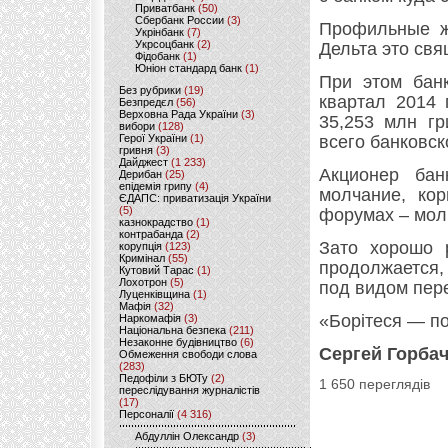
Приватбанк
(50)
Сбербанк России
(3)
Профильные ж
Укрінбанк
(7)
Укрсоцбанк
(2)
Дельта это свя
Фідобанк
(1)
Юніон стандард банк
(1)
При этом банк
Без рубрики
(19)
квартал 2014 
Безпредєл
(56)
Верховна Рада України
(3)
35,253 млн гр
вибори
(128)
Герої України
(1)
всего банковск
гривня
(3)
Дайджест
(1 233)
Акционер бан
Дерибан
(25)
епідемія грипу
(4)
молчание, кор
ЄДАПС: приватизація України
(5)
форумах – мол
казнокрадство
(1)
контрабанда
(2)
Зато хорошо 
корупція
(123)
Кримінал
(55)
продолжается,
Кутовий Тарас
(1)
Лохотрон
(5)
под видом пере
Луценківщина
(1)
Мафія
(32)
«Борітеся — по
Наркомафія
(3)
Національна безпека
(211)
Незаконне будівництво
(6)
Сергей Горба
Обмеження свободи слова
(283)
Педофіли з БЮТу
(2)
1 650 переглядів
переслідування журналістів
(17)
Персоналії
(4 316)
Абдуллін Олександр
(3)