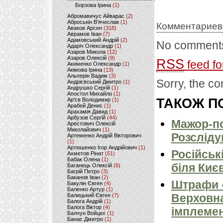
Борзова Ірина
(1)
Абромавичус Айварас
(2)
Аброськін В’ячеслав
(1)
Комментариев
Аваков Арсен
(318)
Аврамов Іван
(7)
Адамовський Андрій
(2)
No comments
Адаріч Олександр
(1)
Азаров Микола
(12)
Азаров Олексій
(9)
RSS
feed fo
Акименко Олександр
(1)
Акімова Ірина
(13)
Альперін Вадим
(3)
Sorry, the co
Андрієвський Дмитро
(1)
Андрушко Сергій
(1)
Апостол Михайло
(1)
ТАКОЖ ПО
Ар'єв Володимир
(1)
Арабей Денис
(1)
Арахамія Давид
(1)
Арбузов Сергій
(44)
Мажор-по
Арестович Олексій
Миколайович
(1)
Розсліду
Артеменко Андрій Вікторович
(1)
Артюшенко Ігор Андрійович
(1)
Російськ
Ахметов Рінат
(51)
Бабак Олена
(1)
біля Киє
Баганець Олексій
(6)
Багрій Петро
(3)
Баканов Іван
(2)
Штрафи «
Бакулін Євген
(4)
Баленко Артур
(1)
Верховна
Балицький Євген
(7)
Балога Андрій
(1)
Балога Віктор
(4)
імплемен
Балчун Войцех
(1)
Банас Дмитро
(1)