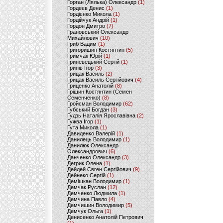
Горган (Лялька) Олександр
(1)
Гордеєв Денис
(1)
Гордієнко Микола
(1)
Гордійчук Андрій
(1)
Гордон Дмитро
(7)
Грановський Олександр
Михайлович
(10)
Гриб Вадим
(1)
Григоришин Костянтин
(5)
Гримчак Юрій
(1)
Гриневецький Сергій
(1)
Гринів Ігор
(3)
Грицак Василь
(2)
Грицак Василь Сергійович
(4)
Гриценко Анатолій
(8)
Грішин Костянтин (Семен
Семенченко)
(8)
Гройсман Володимир
(62)
Губський Богдан
(3)
Гудзь Наталія Ярославівна
(2)
Гужва Ігор
(1)
Гута Микола
(1)
Давиденко Валерій
(1)
Данилець Володимир
(1)
Данилюк Олександр
Олександрович
(6)
Данченко Олександр
(3)
Дегрик Олена
(1)
Дейдей Євген Сергійович
(9)
Дейнеко Сергій
(1)
Демішкан Володимир
(1)
Демчак Руслан
(12)
Демченко Людмила
(1)
Демчина Павло
(4)
Демчишин Володимир
(5)
Демчук Ольга
(1)
Денисенко Анатолій Петрович