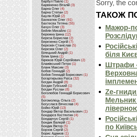
Sorry, the co
Барбул Павло
(1)
Барвіненко Віталій
(3)
Барна Олег
(4)
Барна Степан
(2)
ТАКОЖ ПО
Баулін Юрій
(2)
Бахматюк Олег
(91)
Бахтеєва Тетяна
(55)
Мажор-по
Бачун Олег
(3)
Бейлін Михайло
(1)
Розсліду
Бережна Ірина
(12)
Береза Борислав
(2)
Березенко Сергій
(7)
Російськ
Березкін Станіслав
(5)
Березюк Олег
(2)
біля Киє
Білецький Андрій
(1)
Білик Ірина
(1)
Бірюков Юрій Сергійович
(2)
Штрафи «
Блажівський Петро
(1)
Бланк Максим
(3)
Бобов Геннадій
(2)
Верховна
Бобов Геннадій Борисович
(1)
Богартирьова Раїса
(32)
імплемен
Богдан Андрій
(8)
Богдан Губський
(1)
Богдан Руслан
(8)
Ze-гниди
Боголюбов Геннадій Борисович
(5)
Мельник
Богомолець Ольга
(2)
Богуслаєв Вячеслав
(4)
ліверно
Бойко Юрій
(13)
Бондар Віктор Васильович
(1)
Бондарєв Костянтин
(4)
Російськ
Бондарчук Сергій
(1)
Бондик Валерій
(1)
по Київсь
Бондик Віктор
(5)
Борзов Сергiй
(2)
Борис Адамов
(1)