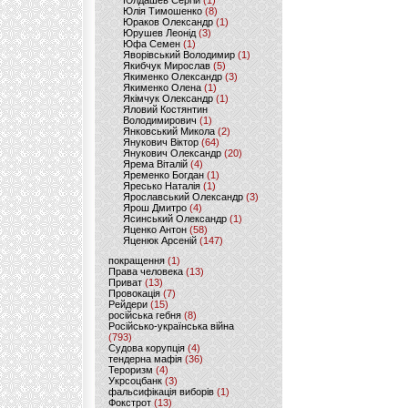
Юлдашев Сергій
(1)
Юлія Тимошенко
(8)
Юраков Олександр
(1)
Юрушев Леонід
(3)
Юфа Семен
(1)
Яворівський Володимир
(1)
Якибчук Мирослав
(5)
Якименко Олександр
(3)
Якименко Олена
(1)
Якімчук Олександр
(1)
Яловий Костянтин
Володимирович
(1)
Янковський Микола
(2)
Янукович Віктор
(64)
Янукович Олександр
(20)
Ярема Віталій
(4)
Яременко Богдан
(1)
Яресько Наталія
(1)
Ярославський Олександр
(3)
Ярош Дмитро
(4)
Ясинський Олександр
(1)
Яценко Антон
(58)
Яценюк Арсеній
(147)
покращення
(1)
Права человека
(13)
Приват
(13)
Провокація
(7)
Рейдери
(15)
російська гебня
(8)
Російсько-українська війна
(793)
Судова корупція
(4)
тендерна мафія
(36)
Тероризм
(4)
Укрсоцбанк
(3)
фальсифікація виборів
(1)
Фокстрот
(13)