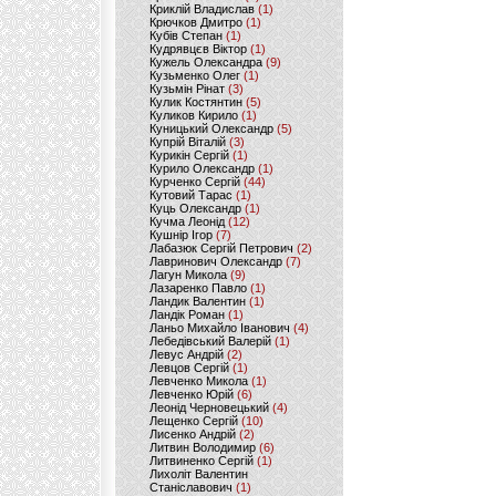
Криклій Владислав
(1)
Крючков Дмитро
(1)
Кубів Степан
(1)
Кудрявцєв Віктор
(1)
Кужель Олександра
(9)
Кузьменко Олег
(1)
Кузьмін Рінат
(3)
Кулик Костянтин
(5)
Куликов Кирило
(1)
Куницький Олександр
(5)
Купрій Віталій
(3)
Курикін Сергій
(1)
Курило Олександр
(1)
Курченко Сергій
(44)
Кутовий Тарас
(1)
Куць Олександр
(1)
Кучма Леонід
(12)
Кушнір Ігор
(7)
Лабазюк Сергій Петрович
(2)
Лавринович Олександр
(7)
Лагун Микола
(9)
Лазаренко Павло
(1)
Ландик Валентин
(1)
Ландік Роман
(1)
Ланьо Михайло Іванович
(4)
Лебедівський Валерій
(1)
Левус Андрій
(2)
Левцов Сергій
(1)
Левченко Микола
(1)
Левченко Юрій
(6)
Леонід Черновецький
(4)
Лещенко Сергій
(10)
Лисенко Андрій
(2)
Литвин Володимир
(6)
Литвиненко Сергій
(1)
Лихоліт Валентин
Станіславович
(1)