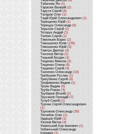
Табачник Дмитро
(6)
Табачник Ян
(1)
Тарасюк Валерій
(2)
Тарута Сергій
(8)
Татаров Олег
(1)
Тацій Юрій Олександрович
(1)
Терещенко Юрій
(1)
Терещук Олександр
(6)
Терьохін Сергій
(2)
Тетерук Андрій
(1)
Тигіпко Сергій
(1)
Тимонькін Борис
(2)
Тимошенко Юлія
(135)
Тимошенко Юрій
(3)
Тимчук Дмитро
(3)
Тихонов Віктор
(1)
Тицький Богдан
(1)
Тищенко Микола
(2)
Тищенко Олена
(8)
Тищенко Сергій
(4)
Ткаченко Олександр
(10)
Требушкін Руслан
(1)
Тригубенко Сергій
(6)
Трофименко Вадим
(1)
Троян Вадим
(6)
Труба Роман
(3)
Трубаров Віталій
(2)
Труханов Геннадій
(7)
Тулуб Сергій
(1)
Турчин Сергій Олександрович
(1)
Турчинов Олександр
(35)
Тягнибок Олег
(2)
Ударцов Юрій
(1)
Уколов Віктор
(4)
Уманський Ігор Іванович
(1)
Урбанський Олександр
Ігорович
(1)