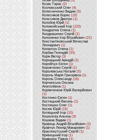
Козак Володимир
(1)
Козак Тарас
(2)
Козловський Олег
(4)
Колесниченко Вадим
(5)
Колесніков Борис
(10)
Колєсніков Дмитро
(1)
Колобов Юрій
(1)
Коломойський Ігор
(123)
Кондратюк Олена
(1)
Кондрашенко Сергій
(1)
Кононенко Ігор Віталійович
(21)
Константіновський Вячеслав
Леонідович
(1)
Копанчук Олена
(1)
Корбан Геннадій
(33)
Корж Віктор
(3)
Корнацький Аркадій
(2)
Корнійчук Євген
(1)
Коровченко Сергій
(1)
Королевська Наталія
(5)
Король Марія Григорівна
(1)
Король Олександр
(16)
Корчинська Оксана
Анатоліївна
(1)
Корявченков Юрій Валерійович
(1)
Костенко Євген
(1)
Костицький Василь
(1)
Костюшко Олег
(1)
Косюк Юрій
(15)
Котвіцький Ігор
(10)
Кошелєва Альона
(3)
Кошмак Вадим
(1)
Кравець Андрій Віталійович
(2)
Кравчук Леонід Макарович
(1)
Краснокутський Сергій
(1)
Кривецький Ігор
(1)
Кривонос Павло
(1)