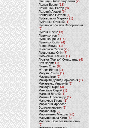
Лівшиць Олександр Ілліч
(2)
Ложкін Борис
(13)
Лозінський Віктор
(9)
Лозовий Андрій
(6)
Локтіонова Наталя
(1)
Лубківський Маркіян
(1)
Лубченко Олексій
(1)
Лук'янчук Руслан Валерійович
(2)
Лукаш Олена
(3)
Луценко Ігор
(4)
Луценко Ірина
(14)
Луценко Юрій
(94)
Львов Богдан
(1)
Льовочкін Сергій
(29)
Льовочкіна Юлія
(7)
Любченко Олексій
(1)
Лялька (Горган) Олександр
(4)
Лях Вадим
(1)
Ляшко Олег
(85)
М'ялик Віктор
(1)
Магута Роман
(1)
Мазепа Ігор
(2)
Макар'ян Давид Борисович
(1)
Макаренко Анатолій
(2)
Македон Юрій
(3)
Максімов Сергій
(1)
Маліков Віталій
(1)
Малінін Олександр
(1)
Манцуров Игорь
(1)
Маркевич Ярослав
Володимирович
(1)
Марков Ігор
(2)
Мартиненко Микола
(26)
Марушевська Юлія
(3)
Маслов Юрій Костянтинович
(2)