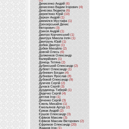
(1)
Денисенко Андрій
(6)
Денисенко Вадим Ігорович
(4)
Денісова Людміла
(6)
Дерев'янко Юрій
(10)
Деркач Андрій
(1)
Джемілєв Мустафа
(1)
Дзензерський Денис
Вікторович
(3)
Дзинзя Андрій
(1)
Дмитро Корчинський
(1)
Дмитрук Микола Ілліч
(1)
Дмитрунь Юрій
(1)
Добкін Дмитро
(1)
Добкін Михайло
(2)
Довгий Олесь
(6)
Долженков Олександр
Валерійович
(1)
Донець Тетяна
(2)
Дубинський Олександр
(2)
Дубілет Олександр
(1)
Дубневич Богдан
(4)
Дубневич Ярослав
(8)
Дубовой Олександр
(9)
Думчев Сергій
(2)
Дунаєв Сергій
(3)
Дурдинець Тиберій
(1)
Дядечко Сергій
(4)
Дятлов Ігор
(1)
Дяченко Сергій
(3)
Єжель Михайло
(1)
Ємельянов Артур
(2)
Єрмак Андрій
(2)
Єршов Олександр
(3)
Єфімов Максим
(3)
Єфімов Максим Вікторович
(2)
Єфремов Олександр
(20)
Жданов Ігор
(1)