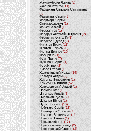
Усенко-Чорна Жанна
(2)
Усов Констянтин
(1)
Фабрикант Світлана Самуілівна
(2)
Фаєрмарк Сергій
(1)
Фаєрмарк Сергій
Олександрович
(1)
Файст Валерій
(1)
Федєєв Ігор
(1)
Федорук Анатолій Петрович
(2)
Федорчук Анатолій
(1)
Федосов Едуард
(1)
Филатов Борис
(11)
Філатов Олексій
(6)
Фірташ Дмитро
(28)
Фріз Ірина
(1)
Фукс Павло
(7)
Фуксман Борис
(1)
Фурсін Іван
(2)
Хмара Степан
(1)
Холодницький Назар
(15)
Холодов Андрій
(2)
Хоменко Володимир
(1)
Хомутиннік Віталій
(52)
Хорошевський Андрій
(1)
Царьов Олег
(1)
Циганков Андрій
(3)
Циплаков Руслан
(7)
Цуканов Віктор
(1)
Цушко Василь
(16)
Чеботарь Сергій
(15)
Чеботарьов Олексій
(1)
Чемерис Володимир
(1)
Чепинога Віталій
(1)
Черкаський Ігор
(12)
Черновецький Леонід
(2)
Черновецький Степан
(3)