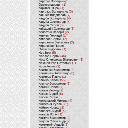
Каретко Володимир
Олександрович
(1)
Кармазін Юрій
(1)
Карплюк Володимир
(3)
Каськів Владислав
(7)
Кацуба Володимир
(4)
Кацуба Олександр
(8)
Кацуба Сергій
(5)
Квіташвілі Олександр
(3)
Келестин Валерій
(2)
Кернес Геннадій
(14)
Кивалов Сергій
(12)
Кириленко В’ячеслав
(2)
Кириленко Павло
Олександрович
(1)
Ківа Ілля
(5)
Ківалов Сергій
(46)
Кірш Олександр Вікторович
(1)
Кісільов Ігор Петрович
(1)
Кіссе Антон
(2)
Клименко Володимир
(4)
Клименко Олександр
(8)
Климець Павло
(1)
Кличко Віталій
(55)
Кличко Володимир
(1)
Клімкін Павло
(4)
Клімов Леонід
(2)
Клюєв Андрій
(6)
Клюєв Сергій
(5)
Княжицький Микола
(4)
Князевич Руслан
(2)
Кобзон Иосиф
(2)
Коболєв Андрій
(4)
Ковалів Юлія
(1)
Ковтун Володимир
(2)
Кодола Олександр
(2)
Кожемякін Андрій
(3)