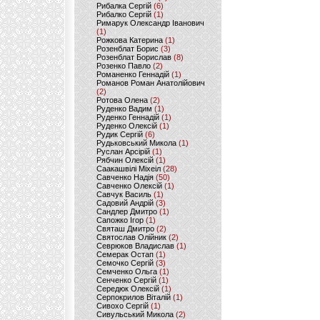
Рибалка Сергій
(6)
Рибалко Сергій
(1)
Римарук Олександр Іванович
(1)
Рожкова Катерина
(1)
Розенблат Борис
(3)
Розенблат Борислав
(8)
Розенко Павло
(2)
Романенко Геннадій
(1)
Романов Роман Анатолійович
(2)
Ротова Олена
(2)
Руденко Вадим
(1)
Руденко Геннадій
(1)
Руденко Олексій
(1)
Рудик Сергій
(6)
Рудьковський Микола
(1)
Руслан Арсірій
(1)
Рябчин Олексій
(1)
Саакашвілі Міхеіл
(28)
Савченко Надія
(50)
Савченко Олексій
(1)
Савчук Василь
(1)
Садовий Андрій
(3)
Сандлер Дмитро
(1)
Сапожко Ігор
(1)
Святаш Дмитро
(2)
Святослав Олійник
(2)
Севрюков Владислав
(1)
Семерак Остап
(1)
Семочко Сергій
(3)
Семченко Ольга
(1)
Сенченко Сергій
(1)
Середюк Олексій
(1)
Серпокрилов Віталій
(1)
Сивохо Сергій
(1)
Сивульський Микола
(2)