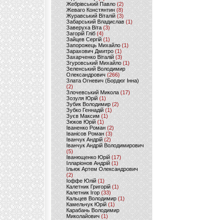
Жебрівський Павло
(2)
Жеваго Констянтин
(8)
Журавський Віталій
(3)
Забарський Владислав
(1)
Заверуха Віта
(3)
Загорій Гліб
(4)
Зайцев Сергій
(1)
Запорожець Михайло
(1)
Зарахович Дмитро
(1)
Захарченко Віталій
(3)
Згуровський Михайло
(1)
Зеленський Володимир
Олександрович
(266)
Злата Огневич (Бордюг Інна)
(2)
Злочевський Микола
(17)
Зозуля Юрій
(1)
Зубик Володимир
(2)
Зубко Геннадій
(1)
Зуєв Максим
(1)
Зюков Юрій
(1)
Іваненко Роман
(2)
Іванісов Роман
(3)
Іванчук Андрій
(2)
Іванчук Андрій Володимирович
(5)
Іванющенко Юрій
(17)
Ілларіонов Андрій
(1)
Ільюк Артем Олександрович
(2)
Іоффе Юлій
(1)
Калетник Григорій
(1)
Калетник Ігор
(33)
Кальцев Володимир
(1)
Камельчук Юрій
(1)
Карабань Володимир
Миколайович
(1)