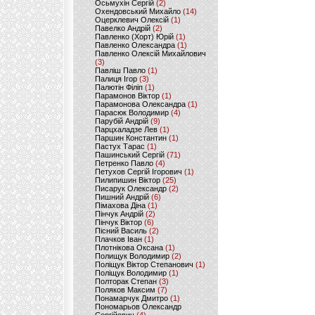
Осьмухін Сергій
(2)
Охендовський Михайло
(14)
Оцерклевич Олексій
(1)
Павелко Андрій
(2)
Павленко (Хорт) Юрій
(1)
Павленко Олександра
(1)
Павленко Олексій Михайлович
(3)
Павліш Павло
(1)
Палиця Ігор
(3)
Палютін Філіп
(1)
Парамонов Віктор
(1)
Парамонова Олександра
(1)
Парасюк Володимир
(4)
Парубій Андрій
(9)
Парцхаладзе Лев
(1)
Паршин Константин
(1)
Пастух Тарас
(1)
Пашинський Сергій
(71)
Петренко Павло
(4)
Петухов Сергій Ігорович
(1)
Пилипишин Віктор
(25)
Писарук Олександр
(2)
Пишний Андрій
(6)
Пімахова Діна
(1)
Пінчук Андрій
(2)
Пінчук Віктор
(6)
Пісний Василь
(2)
Плачков Іван
(1)
Плотнікова Оксана
(1)
Полищук Володимир
(2)
Поліщук Віктор Степанович
(1)
Поліщук Володимир
(1)
Полторак Степан
(3)
Поляков Максим
(7)
Понамарчук Дмитро
(1)
Пономарьов Олександр