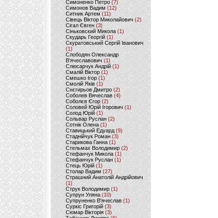
Симоненко Петро
(7)
Симонов Вадим
(12)
Ситник Артем
(11)
Сівець Віктор Миколайович
(2)
Сігал Євген
(3)
Сіньковский Микола
(1)
Скударь Георгій
(1)
Скуратовський Сергій Іванович
(1)
Слободян Олександр
В'ячеславович
(1)
Слюсарчук Андрій
(1)
Смалій Віктор
(1)
Смешко Ігор
(1)
Смолій Яків
(1)
Снєгирьов Дмитро
(2)
Соболев Вячеслав
(4)
Соболєв Єгор
(2)
Соловей Юрій Ігорович
(1)
Солод Юрій
(1)
Сольвар Руслан
(2)
Сотнік Олена
(1)
Ставицький Едуард
(9)
Стаднійчук Роман
(3)
Старикова Ганна
(1)
Стельмах Володимир
(2)
Стефанчук Микола
(1)
Стефанчук Руслан
(1)
Стець Юрій
(1)
Столар Вадим
(27)
Страшний Анатолій Андрійович
(1)
Струк Володимир
(1)
Супрун Уляна
(10)
Супруненко В'ячеслав
(1)
Суркіс Григорій
(3)
Сюмар Вікторія
(3)