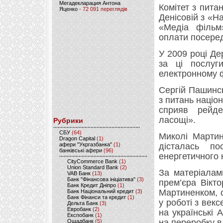
Мегадекларация Антона
Комітет з пита
Яценко
- 72 091 переглядів
Денісовій з «Н
«Медіа філь
оплати посеред
У 2009 році Де
за ці послуги
електронному 
Сергій Пашинс
з питань націон
сприяв рейде
ласощі».
Рубрики
CБУ
(64)
Миколі Мартин
Dragon Capital
(1)
афери "Укргазбанка"
(1)
дісталась п
банківські афери
(96)
енергетичного 
CityCommerce Bank
(1)
Union Standard Bank
(2)
За матеріалам
VAB Банк
(13)
Банк "Фінансова ініціатива"
(3)
прем’єра Вікт
Банк Кредит Дніпро
(1)
Мартиненком, 
Банк Національний кредит
(3)
Банк Фінанси та кредит
(1)
у роботі з век
Дельта Банк
(3)
Евробанк
(2)
на українські
Експобанк
(1)
на переробку в
Ощадбанк
(5)