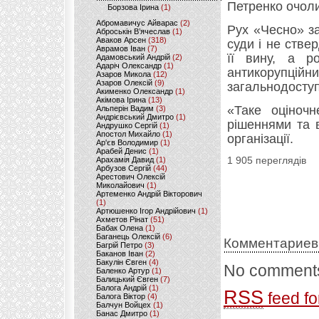
Петренко очоли
Борзова Ірина
(1)
Абромавичус Айварас
(2)
Рух «Чесно» за
Аброськін В’ячеслав
(1)
Аваков Арсен
(318)
суди і не ств
Аврамов Іван
(7)
її вину, а р
Адамовський Андрій
(2)
Адаріч Олександр
(1)
антикорупцій
Азаров Микола
(12)
Азаров Олексій
(9)
загальнодосту
Акименко Олександр
(1)
Акімова Ірина
(13)
«Таке оціноч
Альперін Вадим
(3)
Андрієвський Дмитро
(1)
рішеннями та 
Андрушко Сергій
(1)
Апостол Михайло
(1)
організації.
Ар'єв Володимир
(1)
Арабей Денис
(1)
Арахамія Давид
(1)
1 905 переглядів
Арбузов Сергій
(44)
Арестович Олексій
Миколайович
(1)
Артеменко Андрій Вікторович
(1)
Артюшенко Ігор Андрійович
(1)
Ахметов Рінат
(51)
Бабак Олена
(1)
Баганець Олексій
(6)
Комментариев
Багрій Петро
(3)
Баканов Іван
(2)
Бакулін Євген
(4)
No comments
Баленко Артур
(1)
Балицький Євген
(7)
Балога Андрій
(1)
RSS
feed fo
Балога Віктор
(4)
Балчун Войцех
(1)
Банас Дмитро
(1)