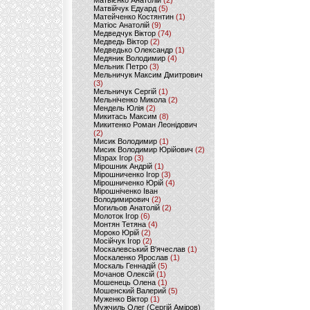
Матвієнко Анатолій
(2)
Матвійчук Едуард
(5)
Матейченко Костянтин
(1)
Матіос Анатолій
(9)
Медведчук Віктор
(74)
Медведь Віктор
(2)
Медведько Олександр
(1)
Медяник Володимир
(4)
Мельник Петро
(3)
Мельничук Максим Дмитрович
(3)
Мельничук Сергій
(1)
Мельніченко Микола
(2)
Мендель Юлія
(2)
Микитась Максим
(8)
Микитенко Роман Леонідович
(2)
Мисик Володимир
(1)
Мисик Володимир Юрійович
(2)
Мізрах Ігор
(3)
Мірошник Андрій
(1)
Мірошниченко Ігор
(3)
Мірошниченко Юрій
(4)
Мірошніченко Іван
Володимирович
(2)
Могильов Анатолій
(2)
Молоток Ігор
(6)
Монтян Тетяна
(4)
Мороко Юрій
(2)
Мосійчук Ігор
(2)
Москалевський В'ячеслав
(1)
Москаленко Ярослав
(1)
Москаль Геннадій
(5)
Мочанов Олексій
(1)
Мошенець Олена
(1)
Мошенский Валерий
(5)
Муженко Віктор
(1)
Мужчиль Олег (Сергій Аміров)