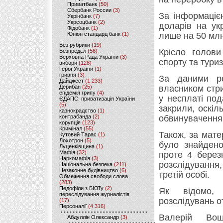
Приватбанк
(50)
Сбербанк России
(3)
За інформаціє
Укрінбанк
(7)
Укрсоцбанк
(2)
доларів на ук
Фідобанк
(1)
Юніон стандард банк
(1)
лише на 50 млн
Без рубрики
(19)
Крісло голови
Безпредєл
(56)
Верховна Рада України
(3)
спорту та тури
вибори
(128)
Герої України
(1)
гривня
(3)
За даними роз
Дайджест
(1 233)
Дерибан
(25)
власником стри
епідемія грипу
(4)
у несплаті под
ЄДАПС: приватизація України
(5)
закрили, оскі
казнокрадство
(1)
контрабанда
(2)
обвинувачення
корупція
(123)
Кримінал
(55)
Також, за мате
Кутовий Тарас
(1)
Лохотрон
(5)
було знайдено
Луценківщина
(1)
Мафія
(32)
проте 4 берез
Наркомафія
(3)
розслідування,
Національна безпека
(211)
Незаконне будівництво
(6)
третій особі.
Обмеження свободи слова
(283)
Педофіли з БЮТу
(2)
Як відомо, 
переслідування журналістів
розслідувань о
(17)
Персоналії
(4 316)
Валерій Вощ
Абдуллін Олександр
(3)