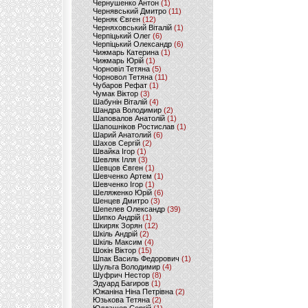
Чернушенко Антон
(1)
Чернявський Дмитро
(11)
Черняк Євген
(12)
Черняховський Віталій
(1)
Черпіцький Олег
(6)
Черпіцький Олександр
(6)
Чижмарь Катерина
(1)
Чижмарь Юрій
(1)
Чорновіл Тетяна
(5)
Чорновол Тетяна
(11)
Чубаров Рефат
(1)
Чумак Віктор
(3)
Шабунін Віталій
(4)
Шандра Володимир
(2)
Шаповалов Анатолій
(1)
Шапошніков Ростислав
(1)
Шарий Анатолий
(6)
Шахов Сергій
(2)
Швайка Ігор
(1)
Шевляк Ілля
(3)
Шевцов Євген
(1)
Шевченко Артем
(1)
Шевченко Ігор
(1)
Шеляженко Юрій
(6)
Шенцев Дмитро
(3)
Шепелев Олександр
(39)
Шипко Андрій
(1)
Шкиряк Зорян
(12)
Шкіль Андрій
(2)
Шкіль Максим
(4)
Шокін Віктор
(15)
Шпак Василь Федорович
(1)
Шульга Володимир
(4)
Шуфрич Нестор
(8)
Эдуард Багиров
(1)
Южаніна Ніна Петрівна
(2)
Юзькова Тетяна
(2)