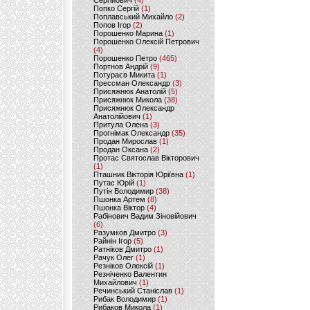
Сергійович
(4)
Попко Сергій
(1)
Поплавський Михайло
(2)
Попов Ігор
(2)
Порошенко Марина
(1)
Порошенко Олексій Петрович
(4)
Порошенко Петро
(465)
Портнов Андрій
(9)
Потураєв Микита
(1)
Прессман Олександр
(3)
Присяжнюк Анатолій
(5)
Присяжнюк Микола
(38)
Присяжнюк Олександр
Анатолійович
(1)
Притула Олена
(3)
Прогнімак Олександр
(35)
Продан Мирослав
(1)
Продан Оксана
(2)
Протас Святослав Вікторович
(1)
Пташник Вікторія Юріївна
(1)
Путас Юрій
(1)
Путін Володимир
(38)
Пшонка Артем
(8)
Пшонка Віктор
(4)
Рабінович Вадим Зіновійович
(6)
Разумков Дмитро
(3)
Райнін Ігор
(5)
Ратніков Дмитро
(1)
Рачук Олег
(1)
Резніков Олексій
(1)
Резніченко Валентин
Михайлович
(1)
Речинський Станіслав
(1)
Рибак Володимир
(1)
Рибаков Микола
(1)