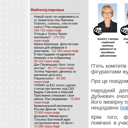
Найпопулярніше
Новый налог на недвижимость
от правительства Яценюка.
Платить, съехать, снести или
сжечь? Расследование
-
269 733 переглядів
Откуда у Олега Ляшко
миллионы?
- 173 293
переглядів
Ирина Бережная. Депутатская
крыша для рейдеров и
рекетиров
- 111 365 переглядів
В Амстердаме поздравляли
Акимову и ее избранницу
-
98 102 переглядів
Дон Пилипишин і його “коза-
П’ять комітеті
ностра”
- 84 777 переглядів
фігурантами жу
Тетяна Чорновіл: дівчинка за
викликом депутата
Пашинського
- 83 689
Про це повідом
переглядів
УНИАН за $12 тысяч удалил
статью про митинг под СБУ.
Народний деп
Вадим Симонов и Николай
Дубневич очол
Присяжнюк отмывают свои
имена. Расследование
- 75 800
його імовірну 
переглядів
Криминальный миллионер
нещодавно
по
Руслан Демчак. Часть 2
-
73 855 переглядів
Донецкое «Межигорье»
Крім того, ф
Татьяны Бахтеевой ждет
помічені в уча
экспроприаторов. 10 фото
-
73 288 переглядів