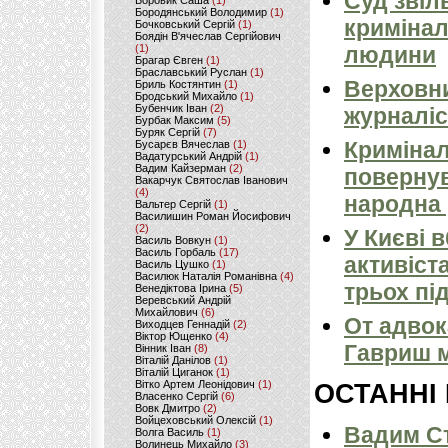
Суд звіл
Боровик Саша
(1)
Бородянський Володимир
(1)
кримінал
Бочковський Сергій
(1)
Боядін В'ячеслав Сергійович
(1)
людини
Брагар Євген
(1)
Браславський Руслан
(1)
Верховни
Бриль Костянтин
(1)
Бродський Михайло
(1)
Бубенчик Іван
(2)
журналіс
Бурбак Максим
(5)
Буряк Сергій
(7)
Кримінал
Бусарєв Вячеслав
(1)
Вадатурський Андрій
(1)
Вадим Кайзерман
(2)
повернув
Вакарчук Святослав Іванович
(4)
народна 
Вальтер Сергій
(1)
Василишин Роман Йосифович
(2)
У Києві 
Василь Вовкун
(1)
Василь Горбаль
(17)
активіст
Василь Цушко
(1)
Василюк Наталія Романівна
(4)
трьох пі
Венедіктова Ірина
(5)
Веревський Андрій
Михайлович
(6)
От адвок
Виходцев Геннадій
(2)
Віктор Ющенко
(4)
Гавриш м
Вінник Іван
(8)
Віталій Данілов
(1)
Віталій Циганок
(1)
Вітко Артем Леонідович
(1)
ОСТАННІ
Власенко Сергій
(6)
Вовк Дмитро
(2)
Войцеховський Олексій
(1)
Вадим Ст
Волга Василь
(1)
Волинець Михайло
(3)