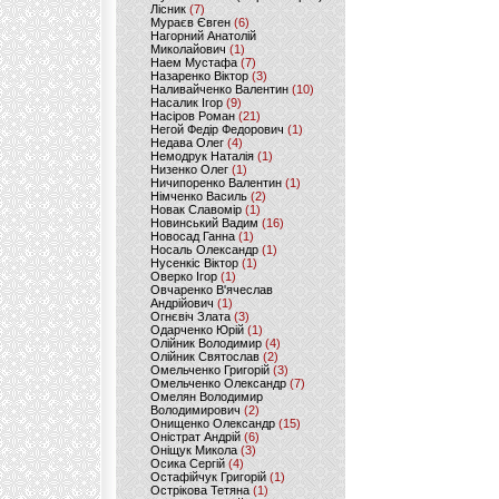
Лісник
(7)
Мураєв Євген
(6)
Нагорний Анатолій
Миколайович
(1)
Наем Мустафа
(7)
Назаренко Віктор
(3)
Наливайченко Валентин
(10)
Насалик Ігор
(9)
Насіров Роман
(21)
Негой Федір Федорович
(1)
Недава Олег
(4)
Немодрук Наталія
(1)
Низенко Олег
(1)
Ничипоренко Валентин
(1)
Німченко Василь
(2)
Новак Славомір
(1)
Новинський Вадим
(16)
Новосад Ганна
(1)
Носаль Олександр
(1)
Нусенкіс Віктор
(1)
Оверко Ігор
(1)
Овчаренко В'ячеслав
Андрійович
(1)
Огнєвіч Злата
(3)
Одарченко Юрій
(1)
Олійник Володимир
(4)
Олійник Святослав
(2)
Омельченко Григорій
(3)
Омельченко Олександр
(7)
Омелян Володимир
Володимирович
(2)
Онищенко Олександр
(15)
Оністрат Андрій
(6)
Оніщук Микола
(3)
Осика Сергій
(4)
Остафійчук Григорій
(1)
Острікова Тетяна
(1)