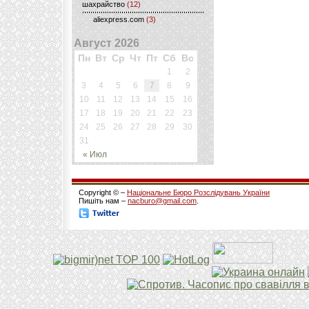
шахрайство
(12)
aliexpress.com
(3)
Август 2026
Пн
Вт
Ср
Чт
Пт
Сб
Вс
1
2
3
4
5
6
7
8
9
10
11
12
13
14
15
16
17
18
19
20
21
22
23
24
25
26
27
28
29
30
31
« Июл
Copyright © –
Національне Бюро Розслідувань України
Пишіть нам –
nacburo@gmail.com
.