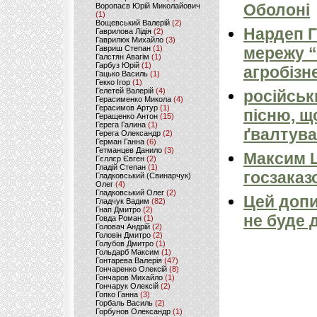
Оболоні
Воропаєв Юрій Миколайович
(1)
Вощевський Валерій
(2)
Нардеп 
Гаврилова Лідія
(2)
Гаврилюк Михайло
(3)
Гавриш Степан
(1)
мережу “
Галстян Авагім
(1)
Гарбуз Юрій
(1)
агробізн
Гацько Василь
(1)
Гекко Ігор
(1)
Гелетей Валерій
(4)
російськ
Герасименко Микола
(4)
Герасимов Артур
(1)
пісню, щ
Геращенко Антон
(15)
Герега Галина
(1)
ґвалтува
Герега Олександр
(2)
Герман Ганна
(6)
Гетманцев Данило
(3)
Максим 
Гєллєр Євген
(2)
Гладій Степан
(1)
госзаказ
Гладковський (Свинарчук)
Олег
(4)
Гладковський Олег
(2)
Цей допи
Гладчук Вадим
(82)
Гнап Дмитро
(2)
не буде 
Говда Роман
(1)
Головач Андрій
(2)
Головін Дмитро
(2)
Голубов Дмитро
(1)
Гольдарб Максим
(1)
Гонтарева Валерія
(47)
Гончаренко Олексій
(8)
Гончаров Михайло
(1)
Гончарук Олексій
(2)
Гопко Ганна
(3)
Горбаль Василь
(2)
Горбунов Олександр
(1)