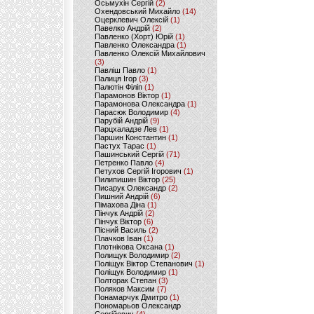
Осьмухін Сергій
(2)
Охендовський Михайло
(14)
Оцерклевич Олексій
(1)
Павелко Андрій
(2)
Павленко (Хорт) Юрій
(1)
Павленко Олександра
(1)
Павленко Олексій Михайлович
(3)
Павліш Павло
(1)
Палиця Ігор
(3)
Палютін Філіп
(1)
Парамонов Віктор
(1)
Парамонова Олександра
(1)
Парасюк Володимир
(4)
Парубій Андрій
(9)
Парцхаладзе Лев
(1)
Паршин Константин
(1)
Пастух Тарас
(1)
Пашинський Сергій
(71)
Петренко Павло
(4)
Петухов Сергій Ігорович
(1)
Пилипишин Віктор
(25)
Писарук Олександр
(2)
Пишний Андрій
(6)
Пімахова Діна
(1)
Пінчук Андрій
(2)
Пінчук Віктор
(6)
Пісний Василь
(2)
Плачков Іван
(1)
Плотнікова Оксана
(1)
Полищук Володимир
(2)
Поліщук Віктор Степанович
(1)
Поліщук Володимир
(1)
Полторак Степан
(3)
Поляков Максим
(7)
Понамарчук Дмитро
(1)
Пономарьов Олександр