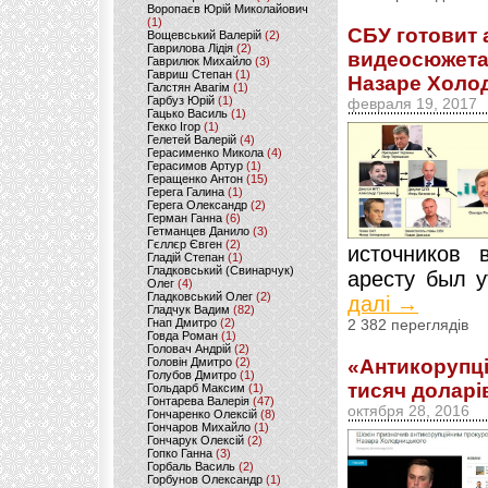
Воропаєв Юрій Миколайович
(1)
СБУ готовит 
Вощевський Валерій
(2)
Гаврилова Лідія
(2)
видеосюжета
Гаврилюк Михайло
(3)
Гавриш Степан
(1)
Назаре Холод
Галстян Авагім
(1)
Гарбуз Юрій
(1)
февраля 19, 2017
Гацько Василь
(1)
Гекко Ігор
(1)
Гелетей Валерій
(4)
Герасименко Микола
(4)
Герасимов Артур
(1)
Геращенко Антон
(15)
Герега Галина
(1)
Герега Олександр
(2)
Герман Ганна
(6)
Гетманцев Данило
(3)
Гєллєр Євген
(2)
источников 
Гладій Степан
(1)
Гладковський (Свинарчук)
аресту был у
Олег
(4)
Гладковський Олег
(2)
далі →
Гладчук Вадим
(82)
Гнап Дмитро
(2)
2 382 переглядів
Говда Роман
(1)
Головач Андрій
(2)
Головін Дмитро
(2)
«Антикорупці
Голубов Дмитро
(1)
тисяч доларів
Гольдарб Максим
(1)
Гонтарева Валерія
(47)
октября 28, 2016
Гончаренко Олексій
(8)
Гончаров Михайло
(1)
Гончарук Олексій
(2)
Гопко Ганна
(3)
Горбаль Василь
(2)
Горбунов Олександр
(1)