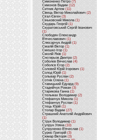
Симоненко Петро
(7)
Симонов Вадим
(12)
Ситник Артем
(11)
Сівець Віктор Миколайович
(2)
Сігал Євген
(3)
Сіньковский Микола
(1)
Скударь Георгій
(1)
Скуратовський Сергій Іванович
(1)
Слободян Олександр
В'ячеславович
(1)
Слюсарчук Андрій
(1)
Смалій Віктор
(1)
Смешко Ігор
(1)
Смолій Яків
(1)
Снєгирьов Дмитро
(2)
Соболев Вячеслав
(4)
Соболєв Єгор
(2)
Соловей Юрій Ігорович
(1)
Солод Юрій
(1)
Сольвар Руслан
(2)
Сотнік Олена
(1)
Ставицький Едуард
(9)
Стаднійчук Роман
(3)
Старикова Ганна
(1)
Стельмах Володимир
(2)
Стефанчук Микола
(1)
Стефанчук Руслан
(1)
Стець Юрій
(1)
Столар Вадим
(27)
Страшний Анатолій Андрійович
(1)
Струк Володимир
(1)
Супрун Уляна
(10)
Супруненко В'ячеслав
(1)
Суркіс Григорій
(3)
Сюмар Вікторія
(3)