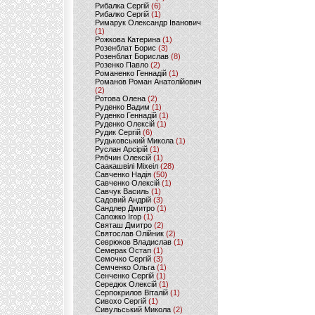
Рибалка Сергій
(6)
Рибалко Сергій
(1)
Римарук Олександр Іванович
(1)
Рожкова Катерина
(1)
Розенблат Борис
(3)
Розенблат Борислав
(8)
Розенко Павло
(2)
Романенко Геннадій
(1)
Романов Роман Анатолійович
(2)
Ротова Олена
(2)
Руденко Вадим
(1)
Руденко Геннадій
(1)
Руденко Олексій
(1)
Рудик Сергій
(6)
Рудьковський Микола
(1)
Руслан Арсірій
(1)
Рябчин Олексій
(1)
Саакашвілі Міхеіл
(28)
Савченко Надія
(50)
Савченко Олексій
(1)
Савчук Василь
(1)
Садовий Андрій
(3)
Сандлер Дмитро
(1)
Сапожко Ігор
(1)
Святаш Дмитро
(2)
Святослав Олійник
(2)
Севрюков Владислав
(1)
Семерак Остап
(1)
Семочко Сергій
(3)
Семченко Ольга
(1)
Сенченко Сергій
(1)
Середюк Олексій
(1)
Серпокрилов Віталій
(1)
Сивохо Сергій
(1)
Сивульський Микола
(2)