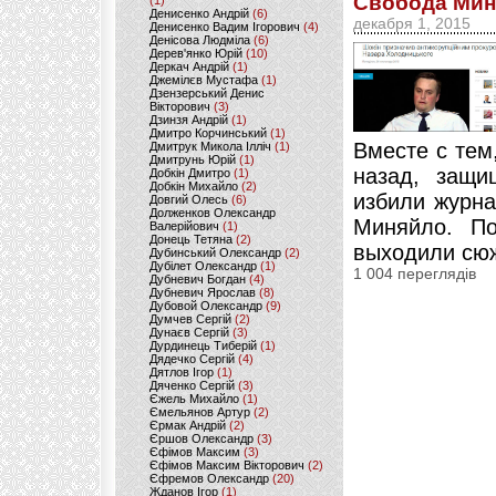
Свобода Мин
(1)
Денисенко Андрій
(6)
декабря 1, 2015
Денисенко Вадим Ігорович
(4)
Денісова Людміла
(6)
Дерев'янко Юрій
(10)
Деркач Андрій
(1)
Джемілєв Мустафа
(1)
Дзензерський Денис
Вікторович
(3)
Дзинзя Андрій
(1)
Дмитро Корчинський
(1)
Вместе с тем
Дмитрук Микола Ілліч
(1)
Дмитрунь Юрій
(1)
назад, защи
Добкін Дмитро
(1)
Добкін Михайло
(2)
избили журна
Довгий Олесь
(6)
Долженков Олександр
Миняйло. По
Валерійович
(1)
Донець Тетяна
(2)
выходили сюж
Дубинський Олександр
(2)
Дубілет Олександр
(1)
1 004 переглядів
Дубневич Богдан
(4)
Дубневич Ярослав
(8)
Дубовой Олександр
(9)
Думчев Сергій
(2)
Дунаєв Сергій
(3)
Дурдинець Тиберій
(1)
Дядечко Сергій
(4)
Дятлов Ігор
(1)
Дяченко Сергій
(3)
Єжель Михайло
(1)
Ємельянов Артур
(2)
Єрмак Андрій
(2)
Єршов Олександр
(3)
Єфімов Максим
(3)
Єфімов Максим Вікторович
(2)
Єфремов Олександр
(20)
Жданов Ігор
(1)