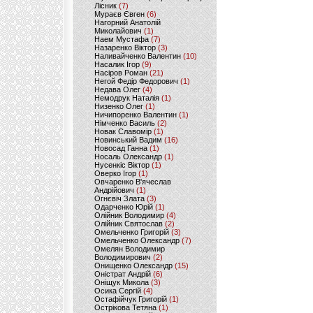
Лісник
(7)
Мураєв Євген
(6)
Нагорний Анатолій
Миколайович
(1)
Наем Мустафа
(7)
Назаренко Віктор
(3)
Наливайченко Валентин
(10)
Насалик Ігор
(9)
Насіров Роман
(21)
Негой Федір Федорович
(1)
Недава Олег
(4)
Немодрук Наталія
(1)
Низенко Олег
(1)
Ничипоренко Валентин
(1)
Німченко Василь
(2)
Новак Славомір
(1)
Новинський Вадим
(16)
Новосад Ганна
(1)
Носаль Олександр
(1)
Нусенкіс Віктор
(1)
Оверко Ігор
(1)
Овчаренко В'ячеслав
Андрійович
(1)
Огнєвіч Злата
(3)
Одарченко Юрій
(1)
Олійник Володимир
(4)
Олійник Святослав
(2)
Омельченко Григорій
(3)
Омельченко Олександр
(7)
Омелян Володимир
Володимирович
(2)
Онищенко Олександр
(15)
Оністрат Андрій
(6)
Оніщук Микола
(3)
Осика Сергій
(4)
Остафійчук Григорій
(1)
Острікова Тетяна
(1)