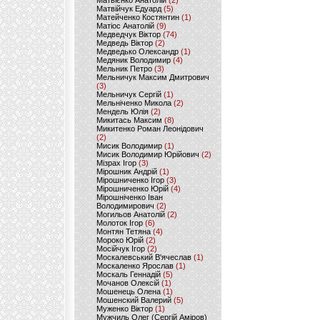
Матвієнко Анатолій
(2)
Матвійчук Едуард
(5)
Матейченко Костянтин
(1)
Матіос Анатолій
(9)
Медведчук Віктор
(74)
Медведь Віктор
(2)
Медведько Олександр
(1)
Медяник Володимир
(4)
Мельник Петро
(3)
Мельничук Максим Дмитрович
(3)
Мельничук Сергій
(1)
Мельніченко Микола
(2)
Мендель Юлія
(2)
Микитась Максим
(8)
Микитенко Роман Леонідович
(2)
Мисик Володимир
(1)
Мисик Володимир Юрійович
(2)
Мізрах Ігор
(3)
Мірошник Андрій
(1)
Мірошниченко Ігор
(3)
Мірошниченко Юрій
(4)
Мірошніченко Іван
Володимирович
(2)
Могильов Анатолій
(2)
Молоток Ігор
(6)
Монтян Тетяна
(4)
Мороко Юрій
(2)
Мосійчук Ігор
(2)
Москалевський В'ячеслав
(1)
Москаленко Ярослав
(1)
Москаль Геннадій
(5)
Мочанов Олексій
(1)
Мошенець Олена
(1)
Мошенский Валерий
(5)
Муженко Віктор
(1)
Мужчиль Олег (Сергій Аміров)