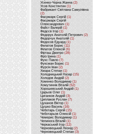
Усенко-Чорна Жанна
(2)
Усов Констянтин
(1)
Фабрикант Світлана Самуілівна
(2)
Фаєрмарк Сергій
(1)
Фаєрмарк Сергій
Олександрович
(1)
Файст Валерій
(1)
Федєєв Ігор
(1)
Федорук Анатолій Петрович
(2)
Федорчук Анатолій
(1)
Федосов Едуард
(1)
Филатов Борис
(11)
Філатов Олексій
(6)
Фірташ Дмитро
(28)
Фріз Ірина
(1)
Фукс Павло
(7)
Фуксман Борис
(1)
Фурсін Іван
(2)
Хмара Степан
(1)
Холодницький Назар
(15)
Холодов Андрій
(2)
Хоменко Володимир
(1)
Хомутиннік Віталій
(52)
Хорошевський Андрій
(1)
Царьов Олег
(1)
Циганков Андрій
(3)
Циплаков Руслан
(7)
Цуканов Віктор
(1)
Цушко Василь
(16)
Чеботарь Сергій
(15)
Чеботарьов Олексій
(1)
Чемерис Володимир
(1)
Чепинога Віталій
(1)
Черкаський Ігор
(12)
Черновецький Леонід
(2)
Черновецький Степан
(3)