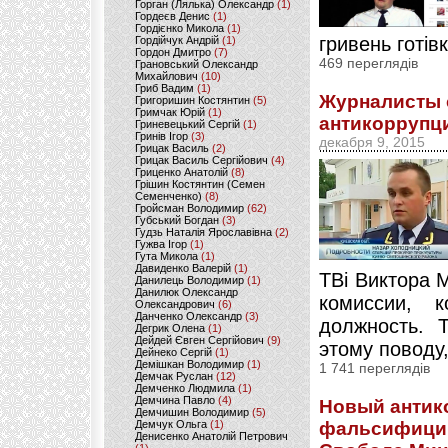
Горган (Лялька) Олександр
(1)
Гордеєв Денис
(1)
Гордієнко Микола
(1)
гривень готів
Гордійчук Андрій
(1)
Гордон Дмитро
(7)
469 переглядів
Грановський Олександр
Михайлович
(10)
Гриб Вадим
(1)
Журналисты 
Григоришин Костянтин
(5)
Гримчак Юрій
(1)
антикоррупц
Гриневецький Сергій
(1)
Гринів Ігор
(3)
декабря 9, 2015
Грицак Василь
(2)
Грицак Василь Сергійович
(4)
Гриценко Анатолій
(8)
Грішин Костянтин (Семен
Семенченко)
(8)
Гройсман Володимир
(62)
Губський Богдан
(3)
Гудзь Наталія Ярославівна
(2)
Гужва Ігор
(1)
Гута Микола
(1)
Давиденко Валерій
(1)
ТВi Виктора 
Данилець Володимир
(1)
Данилюк Олександр
комиссии, 
Олександрович
(6)
Данченко Олександр
(3)
должность. 
Дегрик Олена
(1)
Дейдей Євген Сергійович
(9)
этому поводу,
Дейнеко Сергій
(1)
Демішкан Володимир
(1)
1 741 переглядів
Демчак Руслан
(12)
Демченко Людмила
(1)
Демчина Павло
(4)
Новый антик
Демчишин Володимир
(5)
Демчук Ольга
(1)
фальсифицир
Денисенко Анатолій Петрович