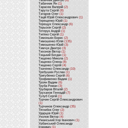
Табачник Дмитро
(6)
Табачник Ян
(1)
Тарасюк Валерій
(2)
Тарута Сергій
(8)
Татаров Олег
(1)
Тацій Юрій Олександрович
(1)
Терещенко Юрій
(1)
Терещук Олександр
(6)
Терьохін Сергій
(2)
Тетерук Андрій
(1)
Тигіпко Сергій
(1)
Тимонькін Борис
(2)
Тимошенко Юлія
(135)
Тимошенко Юрій
(3)
Тимчук Дмитро
(3)
Тихонов Віктор
(1)
Тицький Богдан
(1)
Тищенко Микола
(2)
Тищенко Олена
(8)
Тищенко Сергій
(4)
Ткаченко Олександр
(10)
Требушкін Руслан
(1)
Тригубенко Сергій
(6)
Трофименко Вадим
(1)
Троян Вадим
(6)
Труба Роман
(3)
Трубаров Віталій
(2)
Труханов Геннадій
(7)
Тулуб Сергій
(1)
Турчин Сергій Олександрович
(1)
Турчинов Олександр
(35)
Тягнибок Олег
(2)
Ударцов Юрій
(1)
Уколов Віктор
(4)
Уманський Ігор Іванович
(1)
Урбанський Олександр
Ігорович
(1)