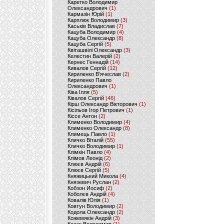
Каретко Володимир
Олександрович
(1)
Кармазін Юрій
(1)
Карплюк Володимир
(3)
Каськів Владислав
(7)
Кацуба Володимир
(4)
Кацуба Олександр
(8)
Кацуба Сергій
(5)
Квіташвілі Олександр
(3)
Келестин Валерій
(2)
Кернес Геннадій
(14)
Кивалов Сергій
(12)
Кириленко В’ячеслав
(2)
Кириленко Павло
Олександрович
(1)
Ківа Ілля
(5)
Ківалов Сергій
(46)
Кірш Олександр Вікторович
(1)
Кісільов Ігор Петрович
(1)
Кіссе Антон
(2)
Клименко Володимир
(4)
Клименко Олександр
(8)
Климець Павло
(1)
Кличко Віталій
(55)
Кличко Володимир
(1)
Клімкін Павло
(4)
Клімов Леонід
(2)
Клюєв Андрій
(6)
Клюєв Сергій
(5)
Княжицький Микола
(4)
Князевич Руслан
(2)
Кобзон Иосиф
(2)
Коболєв Андрій
(4)
Ковалів Юлія
(1)
Ковтун Володимир
(2)
Кодола Олександр
(2)
Кожемякін Андрій
(3)