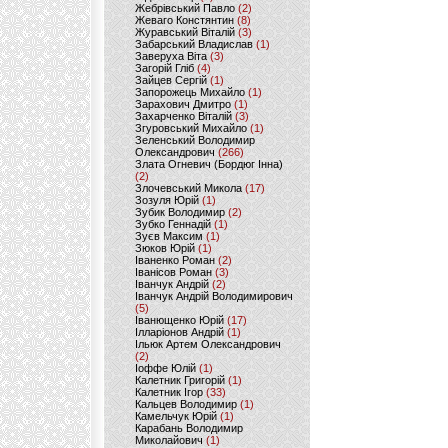
Жебрівський Павло
(2)
Жеваго Констянтин
(8)
Журавський Віталій
(3)
Забарський Владислав
(1)
Заверуха Віта
(3)
Загорій Гліб
(4)
Зайцев Сергій
(1)
Запорожець Михайло
(1)
Зарахович Дмитро
(1)
Захарченко Віталій
(3)
Згуровський Михайло
(1)
Зеленський Володимир
Олександрович
(266)
Злата Огневич (Бордюг Інна)
(2)
Злочевський Микола
(17)
Зозуля Юрій
(1)
Зубик Володимир
(2)
Зубко Геннадій
(1)
Зуєв Максим
(1)
Зюков Юрій
(1)
Іваненко Роман
(2)
Іванісов Роман
(3)
Іванчук Андрій
(2)
Іванчук Андрій Володимирович
(5)
Іванющенко Юрій
(17)
Ілларіонов Андрій
(1)
Ільюк Артем Олександрович
(2)
Іоффе Юлій
(1)
Калетник Григорій
(1)
Калетник Ігор
(33)
Кальцев Володимир
(1)
Камельчук Юрій
(1)
Карабань Володимир
Миколайович
(1)