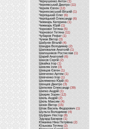
Чернушенко Антон
(1)
Чернявський Дмитро
(11)
Черняк Євген
(12)
Черняховський Віталій
(1)
Черпіцький Олег
(6)
Черпіцький Олександр
(6)
Чижмарь Катерина
(1)
Чижмарь Юрій
(1)
Чорновіл Тетяна
(5)
Чорновол Тетяна
(11)
Чубаров Рефат
(1)
Чумак Віктор
(3)
Шабунін Віталій
(4)
Шандра Володимир
(2)
Шаповалов Анатолій
(1)
Шапошніков Ростислав
(1)
Шарий Анатолий
(6)
Шахов Сергій
(2)
Швайка Ігор
(1)
Шевляк Ілля
(3)
Шевцов Євген
(1)
Шевченко Артем
(1)
Шевченко Ігор
(1)
Шеляженко Юрій
(6)
Шенцев Дмитро
(3)
Шепелев Олександр
(39)
Шипко Андрій
(1)
Шкиряк Зорян
(12)
Шкіль Андрій
(2)
Шкіль Максим
(4)
Шокін Віктор
(15)
Шпак Василь Федорович
(1)
Шульга Володимир
(4)
Шуфрич Нестор
(8)
Эдуард Багиров
(1)
Южаніна Ніна Петрівна
(2)
Юзькова Тетяна
(2)