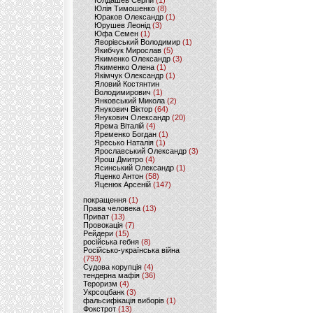
Юлдашев Сергій
(1)
Юлія Тимошенко
(8)
Юраков Олександр
(1)
Юрушев Леонід
(3)
Юфа Семен
(1)
Яворівський Володимир
(1)
Якибчук Мирослав
(5)
Якименко Олександр
(3)
Якименко Олена
(1)
Якімчук Олександр
(1)
Яловий Костянтин
Володимирович
(1)
Янковський Микола
(2)
Янукович Віктор
(64)
Янукович Олександр
(20)
Ярема Віталій
(4)
Яременко Богдан
(1)
Яресько Наталія
(1)
Ярославський Олександр
(3)
Ярош Дмитро
(4)
Ясинський Олександр
(1)
Яценко Антон
(58)
Яценюк Арсеній
(147)
покращення
(1)
Права человека
(13)
Приват
(13)
Провокація
(7)
Рейдери
(15)
російська гебня
(8)
Російсько-українська війна
(793)
Судова корупція
(4)
тендерна мафія
(36)
Тероризм
(4)
Укрсоцбанк
(3)
фальсифікація виборів
(1)
Фокстрот
(13)