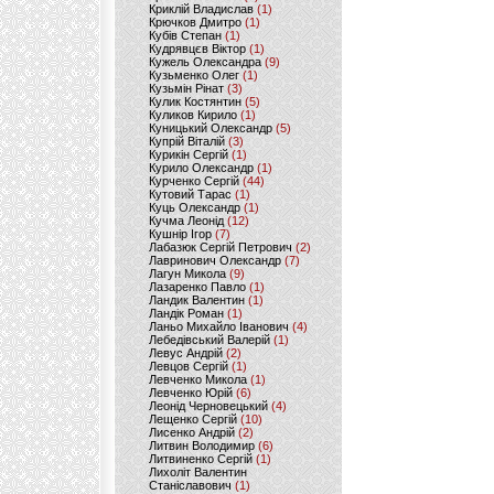
Криклій Владислав
(1)
Крючков Дмитро
(1)
Кубів Степан
(1)
Кудрявцєв Віктор
(1)
Кужель Олександра
(9)
Кузьменко Олег
(1)
Кузьмін Рінат
(3)
Кулик Костянтин
(5)
Куликов Кирило
(1)
Куницький Олександр
(5)
Купрій Віталій
(3)
Курикін Сергій
(1)
Курило Олександр
(1)
Курченко Сергій
(44)
Кутовий Тарас
(1)
Куць Олександр
(1)
Кучма Леонід
(12)
Кушнір Ігор
(7)
Лабазюк Сергій Петрович
(2)
Лавринович Олександр
(7)
Лагун Микола
(9)
Лазаренко Павло
(1)
Ландик Валентин
(1)
Ландік Роман
(1)
Ланьо Михайло Іванович
(4)
Лебедівський Валерій
(1)
Левус Андрій
(2)
Левцов Сергій
(1)
Левченко Микола
(1)
Левченко Юрій
(6)
Леонід Черновецький
(4)
Лещенко Сергій
(10)
Лисенко Андрій
(2)
Литвин Володимир
(6)
Литвиненко Сергій
(1)
Лихоліт Валентин
Станіславович
(1)