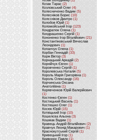
Козак Володимир
(1)
Козак Тарас
(2)
Козловський Олег
(4)
Колесниченко Вадим
(5)
Колесніков Борис
(10)
Колєсніков Дмитро
(1)
Колобов Юрій
(1)
Коломойський Ігор
(123)
Кондратюк Олена
(1)
Кондрашенко Сергій
(1)
Кононенко Ігор Віталійович
(21)
Константіновський Вячеслав
Леонідович
(1)
Копанчук Олена
(1)
Корбан Геннадій
(33)
Корж Віктор
(3)
Корнацький Аркадій
(2)
Корнійчук Євген
(1)
Коровченко Сергій
(1)
Королевська Наталія
(5)
Король Марія Григорівна
(1)
Король Олександр
(16)
Корчинська Оксана
Анатоліївна
(1)
Корявченков Юрій Валерійович
(1)
Костенко Євген
(1)
Костицький Василь
(1)
Костюшко Олег
(1)
Косюк Юрій
(15)
Котвіцький Ігор
(10)
Кошелєва Альона
(3)
Кошмак Вадим
(1)
Кравець Андрій Віталійович
(2)
Кравчук Леонід Макарович
(1)
Краснокутський Сергій
(1)
Кривецький Ігор
(1)
Кривонос Павло
(1)