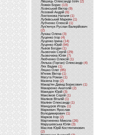
Лівшиць Олександр Ілліч
(2)
Ложкін Борис
(13)
Лозінський Віктор
(9)
Лозовий Андрій
(6)
Локтіонова Наталя
(1)
Лубківський Маркіян
(1)
Лубченко Олексій
(1)
Лук'янчук Руслан Валерійович
(2)
Лукаш Олена
(3)
Луценко Ігор
(4)
Луценко Ірина
(14)
Луценко Юрій
(94)
Львов Богдан
(1)
Льовочкін Сергій
(29)
Льовочкіна Юлія
(7)
Любченко Олексій
(1)
Лялька (Горган) Олександр
(4)
Лях Вадим
(1)
Ляшко Олег
(85)
М'ялик Віктор
(1)
Магута Роман
(1)
Мазепа Ігор
(2)
Макар'ян Давид Борисович
(1)
Макаренко Анатолій
(2)
Македон Юрій
(3)
Максімов Сергій
(1)
Маліков Віталій
(1)
Малінін Олександр
(1)
Манцуров Игорь
(1)
Маркевич Ярослав
Володимирович
(1)
Марков Ігор
(2)
Мартиненко Микола
(26)
Марушевська Юлія
(3)
Маслов Юрій Костянтинович
(2)