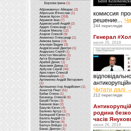
Борзова Ірина
(1)
Абромавичус Айварас
(2)
комиссия про
Аброськін В’ячеслав
(1)
Аваков Арсен
(318)
решение...
Чи
Аврамов Іван
(7)
Адамовський Андрій
(2)
244 переглядів
Адаріч Олександр
(1)
Азаров Микола
(12)
Азаров Олексій
(9)
Генерал #Хол
Акименко Олександр
(1)
Акімова Ірина
(13)
июля 25, 2018
Альперін Вадим
(3)
Андрієвський Дмитро
(1)
Андрушко Сергій
(1)
Апостол Михайло
(1)
Ар'єв Володимир
(1)
Арабей Денис
(1)
Арахамія Давид
(1)
Арбузов Сергій
(44)
Арестович Олексій
відповіда
Миколайович
(1)
Артеменко Андрій Вікторович
антикорупцій
(1)
Артюшенко Ігор Андрійович
(1)
Читати далі 
Ахметов Рінат
(51)
Бабак Олена
(1)
212 переглядів
Баганець Олексій
(6)
Багрій Петро
(3)
Баканов Іван
(2)
Антикорупці
Бакулін Євген
(4)
Баленко Артур
(1)
родина безко
Балицький Євген
(7)
часів Януков
Балога Андрій
(1)
Балога Віктор
(4)
июня 26, 2018
Балчун Войцех
(1)
Банас Дмитро
(1)