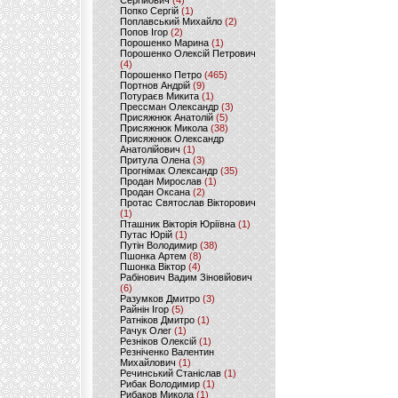
Сергійович
(4)
Попко Сергій
(1)
Поплавський Михайло
(2)
Попов Ігор
(2)
Порошенко Марина
(1)
Порошенко Олексій Петрович
(4)
Порошенко Петро
(465)
Портнов Андрій
(9)
Потураєв Микита
(1)
Прессман Олександр
(3)
Присяжнюк Анатолій
(5)
Присяжнюк Микола
(38)
Присяжнюк Олександр
Анатолійович
(1)
Притула Олена
(3)
Прогнімак Олександр
(35)
Продан Мирослав
(1)
Продан Оксана
(2)
Протас Святослав Вікторович
(1)
Пташник Вікторія Юріївна
(1)
Путас Юрій
(1)
Путін Володимир
(38)
Пшонка Артем
(8)
Пшонка Віктор
(4)
Рабінович Вадим Зіновійович
(6)
Разумков Дмитро
(3)
Райнін Ігор
(5)
Ратніков Дмитро
(1)
Рачук Олег
(1)
Резніков Олексій
(1)
Резніченко Валентин
Михайлович
(1)
Речинський Станіслав
(1)
Рибак Володимир
(1)
Рибаков Микола
(1)