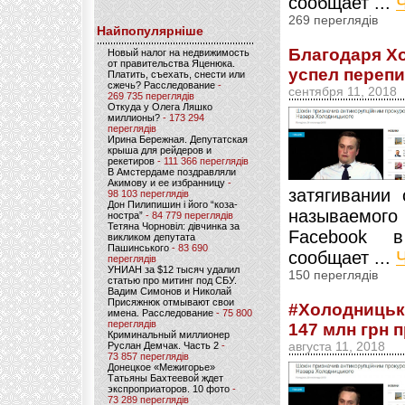
сообщает ...
269 переглядів
Найпопулярніше
Благодаря Х
Новый налог на недвижимость
от правительства Яценюка.
успел переп
Платить, съехать, снести или
сжечь? Расследование
-
сентября 11, 2018
269 735 переглядів
Откуда у Олега Ляшко
миллионы?
- 173 294
переглядів
Ирина Бережная. Депутатская
крыша для рейдеров и
рекетиров
- 111 366 переглядів
В Амстердаме поздравляли
Акимову и ее избранницу
-
затягивании
98 103 переглядів
Дон Пилипишин і його “коза-
называемого
ностра”
- 84 779 переглядів
Тетяна Чорновіл: дівчинка за
Facebook в
викликом депутата
Пашинського
- 83 690
сообщает ...
переглядів
УНИАН за $12 тысяч удалил
150 переглядів
статью про митинг под СБУ.
Вадим Симонов и Николай
Присяжнюк отмывают свои
#Холодницьки
имена. Расследование
- 75 800
переглядів
147 млн грн 
Криминальный миллионер
Руслан Демчак. Часть 2
-
августа 11, 2018
73 857 переглядів
Донецкое «Межигорье»
Татьяны Бахтеевой ждет
экспроприаторов. 10 фото
-
73 289 переглядів