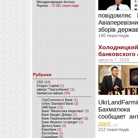
Мегадекларация Антона
Яценко
- 72 091 переглядів
повідомляє 
Авіаперевізн
зборів державі
140 переглядів
Холодницкий
банковского
августа 7, 2018
Рубрики
CБУ
(64)
Dragon Capital
(1)
афери "Укргазбанка"
(1)
банківські афери
(96)
CityCommerce Bank
(1)
UkrLandFarmi
Union Standard Bank
(2)
VAB Банк
(13)
Бахматюка 
Банк "Фінансова ініціатива"
(3)
Банк Кредит Дніпро
(1)
сообщает ан
Банк Національний кредит
(3)
Банк Фінанси та кредит
(1)
далі →
Дельта Банк
(3)
212 переглядів
Евробанк
(2)
Експобанк
(1)
Ощадбанк
(5)