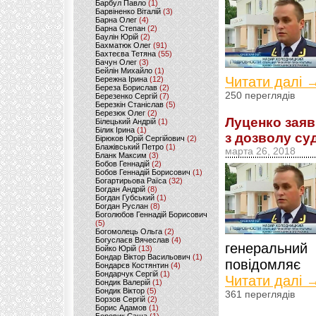
Барбул Павло
(1)
Барвіненко Віталій
(3)
Барна Олег
(4)
Барна Степан
(2)
Баулін Юрій
(2)
Бахматюк Олег
(91)
Бахтеєва Тетяна
(55)
Бачун Олег
(3)
Бейлін Михайло
(1)
Читати далі 
Бережна Ірина
(12)
Береза Борислав
(2)
250 переглядів
Березенко Сергій
(7)
Березкін Станіслав
(5)
Березюк Олег
(2)
Луценко заяв
Білецький Андрій
(1)
Білик Ірина
(1)
з дозволу су
Бірюков Юрій Сергійович
(2)
Блажівський Петро
(1)
марта 26, 2018
Бланк Максим
(3)
Бобов Геннадій
(2)
Бобов Геннадій Борисович
(1)
Богартирьова Раїса
(32)
Богдан Андрій
(8)
Богдан Губський
(1)
Богдан Руслан
(8)
Боголюбов Геннадій Борисович
(5)
Богомолець Ольга
(2)
Богуслаєв Вячеслав
(4)
генеральн
Бойко Юрій
(13)
Бондар Віктор Васильович
(1)
повідомляє 
Бондарєв Костянтин
(4)
Бондарчук Сергій
(1)
Читати далі 
Бондик Валерій
(1)
Бондик Віктор
(5)
361 переглядів
Борзов Сергiй
(2)
Борис Адамов
(1)