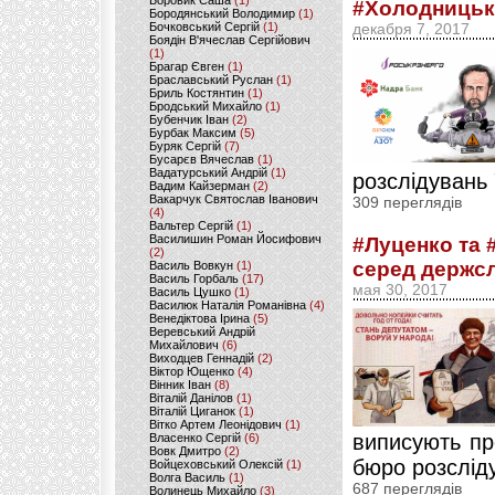
Боровик Саша
(1)
#Холодницьк
Бородянський Володимир
(1)
Бочковський Сергій
(1)
декабря 7, 2017
Боядін В'ячеслав Сергійович
(1)
Брагар Євген
(1)
Браславський Руслан
(1)
Бриль Костянтин
(1)
Бродський Михайло
(1)
Бубенчик Іван
(2)
Бурбак Максим
(5)
Буряк Сергій
(7)
Бусарєв Вячеслав
(1)
Вадатурський Андрій
(1)
розслідувань 
Вадим Кайзерман
(2)
Вакарчук Святослав Іванович
309 переглядів
(4)
Вальтер Сергій
(1)
Василишин Роман Йосифович
#Луценко та 
(2)
серед держсл
Василь Вовкун
(1)
Василь Горбаль
(17)
мая 30, 2017
Василь Цушко
(1)
Василюк Наталія Романівна
(4)
Венедіктова Ірина
(5)
Веревський Андрій
Михайлович
(6)
Виходцев Геннадій
(2)
Віктор Ющенко
(4)
Вінник Іван
(8)
Віталій Данілов
(1)
Віталій Циганок
(1)
Вітко Артем Леонідович
(1)
виписують пр
Власенко Сергій
(6)
Вовк Дмитро
(2)
бюро розсліду
Войцеховський Олексій
(1)
Волга Василь
(1)
687 переглядів
Волинець Михайло
(3)