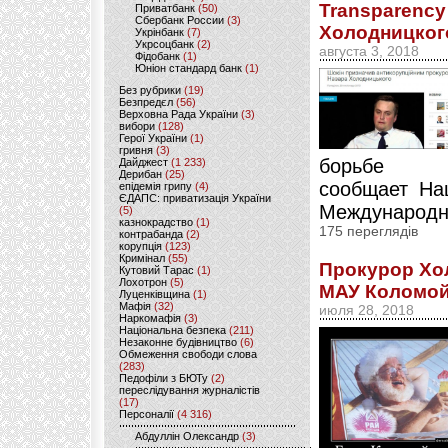
Transparency
Приватбанк
(50)
Сбербанк России
(3)
Холодницкого
Укрінбанк
(7)
Укрсоцбанк
(2)
августа 3, 2018
Фідобанк
(1)
Юніон стандард банк
(1)
Без рубрики
(19)
Безпредєл
(56)
Верховна Рада України
(3)
вибори
(128)
Герої України
(1)
гривня
(3)
борьбе 
Дайджест
(1 233)
Дерибан
(25)
сообщает На
епідемія грипу
(4)
ЄДАПС: приватизація України
Международна
(5)
казнокрадство
(1)
175 переглядів
контрабанда
(2)
корупція
(123)
Кримінал
(55)
Прокурор Хо
Кутовий Тарас
(1)
Лохотрон
(5)
МАУ Коломойс
Луценківщина
(1)
Мафія
(32)
июля 28, 2018
Наркомафія
(3)
Національна безпека
(211)
Незаконне будівництво
(6)
Обмеження свободи слова
(283)
Педофіли з БЮТу
(2)
переслідування журналістів
(17)
Персоналії
(4 316)
Абдуллін Олександр
(3)