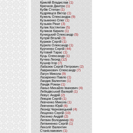
Криклій Владислав
(1)
Крючков Дмитро
(1)
Кубів Степан
(1)
Кудрявцєв Віктор
(1)
Кужель Олександра
(9)
Кузьменко Олег
(1)
Кузьмін Рінат
(3)
Кулик Костянтин
(5)
Куликов Кирило
(1)
Куницький Олександр
(5)
Купрій Віталій
(3)
Курикін Сергій
(1)
Курило Олександр
(1)
Курченко Сергій
(44)
Кутовий Тарас
(1)
Куць Олександр
(1)
Кучма Леонід
(12)
Кушнір Ігор
(7)
Лабазюк Сергій Петрович
(2)
Лавринович Олександр
(7)
Лагун Микола
(9)
Лазаренко Павло
(1)
Ландик Валентин
(1)
Ландік Роман
(1)
Ланьо Михайло Іванович
(4)
Лебедівський Валерій
(1)
Левус Андрій
(2)
Левцов Сергій
(1)
Левченко Микола
(1)
Левченко Юрій
(6)
Леонід Черновецький
(4)
Лещенко Сергій
(10)
Лисенко Андрій
(2)
Литвин Володимир
(6)
Литвиненко Сергій
(1)
Лихоліт Валентин
Станіславович
(1)