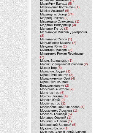
Матвієнко Анатолій
(2)
Матвійчук Едуард
(5)
Матейченко Костянтин
(1)
Матіос Анатолій
(9)
Медведчук Віктор
(74)
Медведь Віктор
(2)
Медведько Олександр
(1)
Медяник Володимир
(4)
Мельник Петро
(3)
Мельничук Максим Дмитрович
(3)
Мельничук Сергій
(1)
Мельніченко Микола
(2)
Мендель Юлія
(2)
Микитась Максим
(8)
Микитенко Роман Леонідович
(2)
Мисик Володимир
(1)
Мисик Володимир Юрійович
(2)
Мізрах Ігор
(3)
Мірошник Андрій
(1)
Мірошниченко Ігор
(3)
Мірошниченко Юрій
(4)
Мірошніченко Іван
Володимирович
(2)
Могильов Анатолій
(2)
Молоток Ігор
(6)
Монтян Тетяна
(4)
Мороко Юрій
(2)
Мосійчук Ігор
(2)
Москалевський В'ячеслав
(1)
Москаленко Ярослав
(1)
Москаль Геннадій
(5)
Мочанов Олексій
(1)
Мошенець Олена
(1)
Мошенский Валерий
(5)
Муженко Віктор
(1)
Мужчиль Олег (Сергій Аміров)