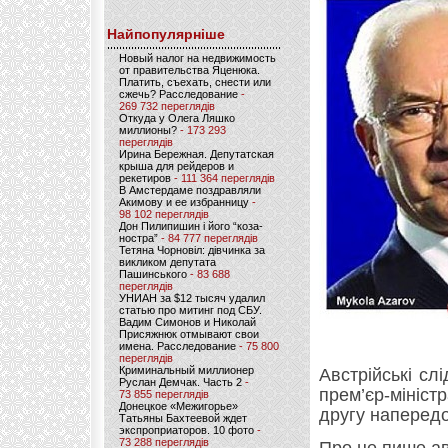
Найпопулярніше
Новый налог на недвижимость
от правительства Яценюка.
Платить, съехать, снести или
сжечь? Расследование
-
269 732 переглядів
Откуда у Олега Ляшко
миллионы?
- 173 293
переглядів
Ирина Бережная. Депутатская
крыша для рейдеров и
рекетиров
- 111 364 переглядів
В Амстердаме поздравляли
Акимову и ее избранницу
-
98 102 переглядів
Дон Пилипишин і його “коза-
ностра”
- 84 777 переглядів
Тетяна Чорновіл: дівчинка за
викликом депутата
Пашинського
- 83 688
переглядів
УНИАН за $12 тысяч удалил
статью про митинг под СБУ.
Вадим Симонов и Николай
Присяжнюк отмывают свои
имена. Расследование
- 75 800
переглядів
Криминальный миллионер
Австрійські сл
Руслан Демчак. Часть 2
-
прем’єр-мініс
73 855 переглядів
Донецкое «Межигорье»
другу напередо
Татьяны Бахтеевой ждет
экспроприаторов. 10 фото
-
73 288 переглядів