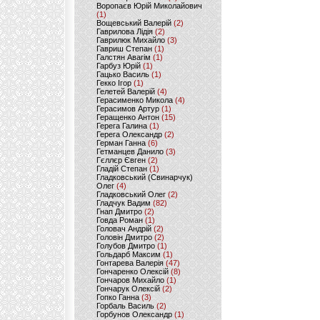
Воропаєв Юрій Миколайович
(1)
Вощевський Валерій
(2)
Гаврилова Лідія
(2)
Гаврилюк Михайло
(3)
Гавриш Степан
(1)
Галстян Авагім
(1)
Гарбуз Юрій
(1)
Гацько Василь
(1)
Гекко Ігор
(1)
Гелетей Валерій
(4)
Герасименко Микола
(4)
Герасимов Артур
(1)
Геращенко Антон
(15)
Герега Галина
(1)
Герега Олександр
(2)
Герман Ганна
(6)
Гетманцев Данило
(3)
Гєллєр Євген
(2)
Гладій Степан
(1)
Гладковський (Свинарчук)
Олег
(4)
Гладковський Олег
(2)
Гладчук Вадим
(82)
Гнап Дмитро
(2)
Говда Роман
(1)
Головач Андрій
(2)
Головін Дмитро
(2)
Голубов Дмитро
(1)
Гольдарб Максим
(1)
Гонтарева Валерія
(47)
Гончаренко Олексій
(8)
Гончаров Михайло
(1)
Гончарук Олексій
(2)
Гопко Ганна
(3)
Горбаль Василь
(2)
Горбунов Олександр
(1)