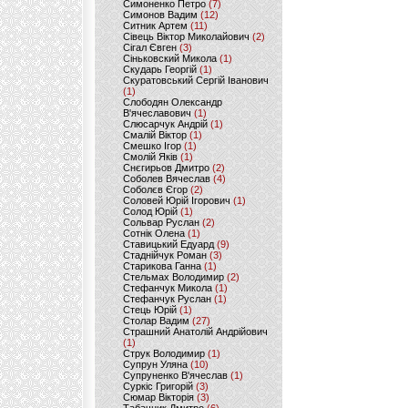
Симоненко Петро
(7)
Симонов Вадим
(12)
Ситник Артем
(11)
Сівець Віктор Миколайович
(2)
Сігал Євген
(3)
Сіньковский Микола
(1)
Скударь Георгій
(1)
Скуратовський Сергій Іванович
(1)
Слободян Олександр
В'ячеславович
(1)
Слюсарчук Андрій
(1)
Смалій Віктор
(1)
Смешко Ігор
(1)
Смолій Яків
(1)
Снєгирьов Дмитро
(2)
Соболев Вячеслав
(4)
Соболєв Єгор
(2)
Соловей Юрій Ігорович
(1)
Солод Юрій
(1)
Сольвар Руслан
(2)
Сотнік Олена
(1)
Ставицький Едуард
(9)
Стаднійчук Роман
(3)
Старикова Ганна
(1)
Стельмах Володимир
(2)
Стефанчук Микола
(1)
Стефанчук Руслан
(1)
Стець Юрій
(1)
Столар Вадим
(27)
Страшний Анатолій Андрійович
(1)
Струк Володимир
(1)
Супрун Уляна
(10)
Супруненко В'ячеслав
(1)
Суркіс Григорій
(3)
Сюмар Вікторія
(3)