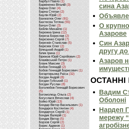
Барбул Павло
(1)
сина Азар
Барвіненко Віталій
(3)
Барна Олег
(4)
Барна Степан
(2)
Объявлен
Баулін Юрій
(2)
Бахматюк Олег
(91)
Бахтеєва Тетяна
(55)
О крупн
Бачун Олег
(3)
Бейлін Михайло
(1)
Азарове
Бережна Ірина
(12)
Береза Борислав
(2)
Березенко Сергій
(7)
Син Азар
Березкін Станіслав
(5)
Березюк Олег
(2)
другу до
Білецький Андрій
(1)
Білик Ірина
(1)
Бірюков Юрій Сергійович
(2)
Азаров 
Блажівський Петро
(1)
Бланк Максим
(3)
имущест
Бобов Геннадій
(2)
Бобов Геннадій Борисович
(1)
Богартирьова Раїса
(32)
Богдан Андрій
(8)
ОСТАННІ
Богдан Губський
(1)
Богдан Руслан
(8)
Боголюбов Геннадій Борисович
Вадим Ст
(5)
Богомолець Ольга
(2)
Богуслаєв Вячеслав
(4)
Оболоні
Бойко Юрій
(13)
Бондар Віктор Васильович
(1)
Нардеп 
Бондарєв Костянтин
(4)
Бондарчук Сергій
(1)
Бондик Валерій
(1)
мережу “
Бондик Віктор
(5)
Борзов Сергiй
(2)
агробізн
Борис Адамов
(1)