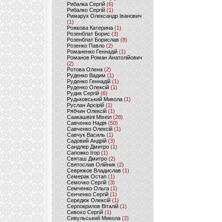
Рибалка Сергій
(6)
Рибалко Сергій
(1)
Римарук Олександр Іванович
(1)
Рожкова Катерина
(1)
Розенблат Борис
(3)
Розенблат Борислав
(8)
Розенко Павло
(2)
Романенко Геннадій
(1)
Романов Роман Анатолійович
(2)
Ротова Олена
(2)
Руденко Вадим
(1)
Руденко Геннадій
(1)
Руденко Олексій
(1)
Рудик Сергій
(6)
Рудьковський Микола
(1)
Руслан Арсірій
(1)
Рябчин Олексій
(1)
Саакашвілі Міхеіл
(28)
Савченко Надія
(50)
Савченко Олексій
(1)
Савчук Василь
(1)
Садовий Андрій
(3)
Сандлер Дмитро
(1)
Сапожко Ігор
(1)
Святаш Дмитро
(2)
Святослав Олійник
(2)
Севрюков Владислав
(1)
Семерак Остап
(1)
Семочко Сергій
(3)
Семченко Ольга
(1)
Сенченко Сергій
(1)
Середюк Олексій
(1)
Серпокрилов Віталій
(1)
Сивохо Сергій
(1)
Сивульський Микола
(2)