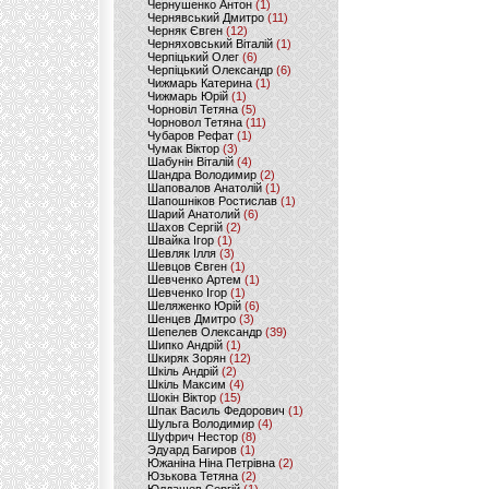
Чернушенко Антон
(1)
Чернявський Дмитро
(11)
Черняк Євген
(12)
Черняховський Віталій
(1)
Черпіцький Олег
(6)
Черпіцький Олександр
(6)
Чижмарь Катерина
(1)
Чижмарь Юрій
(1)
Чорновіл Тетяна
(5)
Чорновол Тетяна
(11)
Чубаров Рефат
(1)
Чумак Віктор
(3)
Шабунін Віталій
(4)
Шандра Володимир
(2)
Шаповалов Анатолій
(1)
Шапошніков Ростислав
(1)
Шарий Анатолий
(6)
Шахов Сергій
(2)
Швайка Ігор
(1)
Шевляк Ілля
(3)
Шевцов Євген
(1)
Шевченко Артем
(1)
Шевченко Ігор
(1)
Шеляженко Юрій
(6)
Шенцев Дмитро
(3)
Шепелев Олександр
(39)
Шипко Андрій
(1)
Шкиряк Зорян
(12)
Шкіль Андрій
(2)
Шкіль Максим
(4)
Шокін Віктор
(15)
Шпак Василь Федорович
(1)
Шульга Володимир
(4)
Шуфрич Нестор
(8)
Эдуард Багиров
(1)
Южаніна Ніна Петрівна
(2)
Юзькова Тетяна
(2)