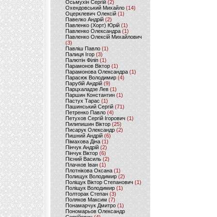
Осьмухін Сергій
(2)
Охендовський Михайло
(14)
Оцерклевич Олексій
(1)
Павелко Андрій
(2)
Павленко (Хорт) Юрій
(1)
Павленко Олександра
(1)
Павленко Олексій Михайлович
(3)
Павліш Павло
(1)
Палиця Ігор
(3)
Палютін Філіп
(1)
Парамонов Віктор
(1)
Парамонова Олександра
(1)
Парасюк Володимир
(4)
Парубій Андрій
(9)
Парцхаладзе Лев
(1)
Паршин Константин
(1)
Пастух Тарас
(1)
Пашинський Сергій
(71)
Петренко Павло
(4)
Петухов Сергій Ігорович
(1)
Пилипишин Віктор
(25)
Писарук Олександр
(2)
Пишний Андрій
(6)
Пімахова Діна
(1)
Пінчук Андрій
(2)
Пінчук Віктор
(6)
Пісний Василь
(2)
Плачков Іван
(1)
Плотнікова Оксана
(1)
Полищук Володимир
(2)
Поліщук Віктор Степанович
(1)
Поліщук Володимир
(1)
Полторак Степан
(3)
Поляков Максим
(7)
Понамарчук Дмитро
(1)
Пономарьов Олександр