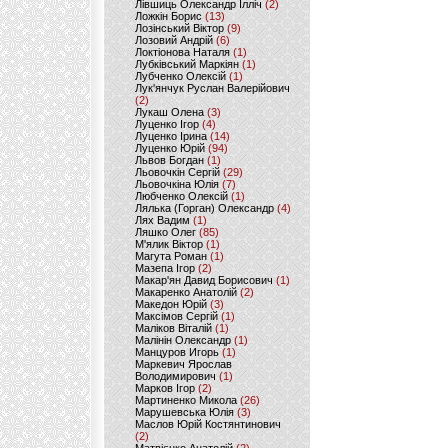
Лівшиць Олександр Ілліч
(2)
Ложкін Борис
(13)
Лозінський Віктор
(9)
Лозовий Андрій
(6)
Локтіонова Наталя
(1)
Лубківський Маркіян
(1)
Лубченко Олексій
(1)
Лук'янчук Руслан Валерійович
(2)
Лукаш Олена
(3)
Луценко Ігор
(4)
Луценко Ірина
(14)
Луценко Юрій
(94)
Львов Богдан
(1)
Льовочкін Сергій
(29)
Льовочкіна Юлія
(7)
Любченко Олексій
(1)
Лялька (Горган) Олександр
(4)
Лях Вадим
(1)
Ляшко Олег
(85)
М'ялик Віктор
(1)
Магута Роман
(1)
Мазепа Ігор
(2)
Макар'ян Давид Борисович
(1)
Макаренко Анатолій
(2)
Македон Юрій
(3)
Максімов Сергій
(1)
Маліков Віталій
(1)
Малінін Олександр
(1)
Манцуров Игорь
(1)
Маркевич Ярослав
Володимирович
(1)
Марков Ігор
(2)
Мартиненко Микола
(26)
Марушевська Юлія
(3)
Маслов Юрій Костянтинович
(2)