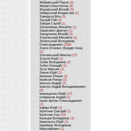
Жебрівський Павло
(2)
Жеваго Констянтин
(8)
Журавський Віталій
(3)
Забарський Владислав
(1)
Заверуха Віта
(3)
Загорій Гліб
(4)
Зайцев Сергій
(1)
Запорожець Михайло
(1)
Зарахович Дмитро
(1)
Захарченко Віталій
(3)
Згуровський Михайло
(1)
Зеленський Володимир
Олександрович
(266)
Злата Огневич (Бордюг Інна)
(2)
Злочевський Микола
(17)
Зозуля Юрій
(1)
Зубик Володимир
(2)
Зубко Геннадій
(1)
Зуєв Максим
(1)
Зюков Юрій
(1)
Іваненко Роман
(2)
Іванісов Роман
(3)
Іванчук Андрій
(2)
Іванчук Андрій Володимирович
(5)
Іванющенко Юрій
(17)
Ілларіонов Андрій
(1)
Ільюк Артем Олександрович
(2)
Іоффе Юлій
(1)
Калетник Григорій
(1)
Калетник Ігор
(33)
Кальцев Володимир
(1)
Камельчук Юрій
(1)
Карабань Володимир
Миколайович
(1)