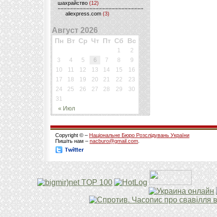
шахрайство
(12)
aliexpress.com
(3)
Август 2026
Пн
Вт
Ср
Чт
Пт
Сб
Вс
1
2
3
4
5
6
7
8
9
10
11
12
13
14
15
16
17
18
19
20
21
22
23
24
25
26
27
28
29
30
31
« Июл
Copyright © –
Національне Бюро Розслідувань України
Пишіть нам –
nacburo@gmail.com
.