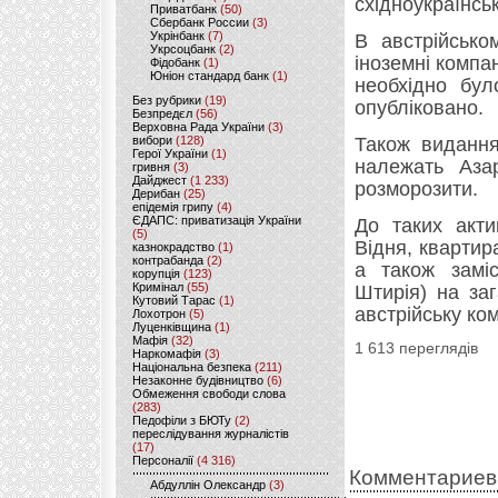
східноукраїнськ
Приватбанк
(50)
Сбербанк России
(3)
Укрінбанк
(7)
В австрійсько
Укрсоцбанк
(2)
іноземні компан
Фідобанк
(1)
Юніон стандард банк
(1)
необхідно бул
Без рубрики
(19)
опубліковано.
Безпредєл
(56)
Верховна Рада України
(3)
вибори
(128)
Також видання
Герої України
(1)
належать Аза
гривня
(3)
Дайджест
(1 233)
розморозити.
Дерибан
(25)
епідемія грипу
(4)
ЄДАПС: приватизація України
До таких акти
(5)
Відня, квартир
казнокрадство
(1)
контрабанда
(2)
а також заміс
корупція
(123)
Кримінал
(55)
Штирія) на за
Кутовий Тарас
(1)
австрійську ко
Лохотрон
(5)
Луценківщина
(1)
Мафія
(32)
1 613 переглядів
Наркомафія
(3)
Національна безпека
(211)
Незаконне будівництво
(6)
Обмеження свободи слова
(283)
Педофіли з БЮТу
(2)
переслідування журналістів
(17)
Персоналії
(4 316)
Комментариев
Абдуллін Олександр
(3)