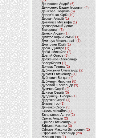
(1)
Денисенко Андрій
(6)
Денисенко Вадим Ігорович
(4)
Денісова Людміла
(6)
Дерев'янко Юрій
(10)
Деркач Андрій
(1)
Джемілєв Мустафа
(1)
Дзензерський Денис
Вікторович
(3)
Дзинзя Андрій
(1)
Дмитро Корчинський
(1)
Дмитрук Микола Ілліч
(1)
Дмитрунь Юрій
(1)
Добкін Дмитро
(1)
Добкін Михайло
(2)
Довгий Олесь
(6)
Долженков Олександр
Валерійович
(1)
Донець Тетяна
(2)
Дубинський Олександр
(2)
Дубілет Олександр
(1)
Дубневич Богдан
(4)
Дубневич Ярослав
(8)
Дубовой Олександр
(9)
Думчев Сергій
(2)
Дунаєв Сергій
(3)
Дурдинець Тиберій
(1)
Дядечко Сергій
(4)
Дятлов Ігор
(1)
Дяченко Сергій
(3)
Єжель Михайло
(1)
Ємельянов Артур
(2)
Єрмак Андрій
(2)
Єршов Олександр
(3)
Єфімов Максим
(3)
Єфімов Максим Вікторович
(2)
Єфремов Олександр
(20)
Жданов Ігор
(1)