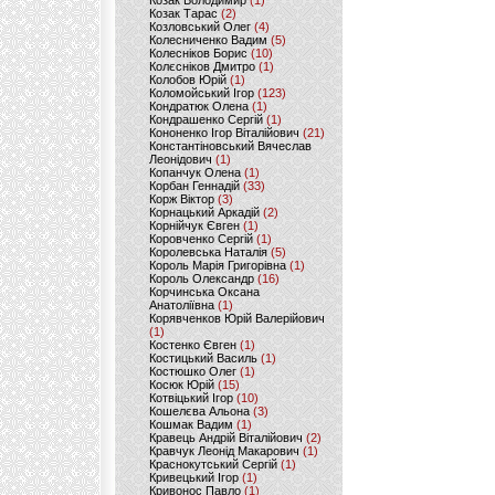
Козак Володимир
(1)
Козак Тарас
(2)
Козловський Олег
(4)
Колесниченко Вадим
(5)
Колесніков Борис
(10)
Колєсніков Дмитро
(1)
Колобов Юрій
(1)
Коломойський Ігор
(123)
Кондратюк Олена
(1)
Кондрашенко Сергій
(1)
Кононенко Ігор Віталійович
(21)
Константіновський Вячеслав
Леонідович
(1)
Копанчук Олена
(1)
Корбан Геннадій
(33)
Корж Віктор
(3)
Корнацький Аркадій
(2)
Корнійчук Євген
(1)
Коровченко Сергій
(1)
Королевська Наталія
(5)
Король Марія Григорівна
(1)
Король Олександр
(16)
Корчинська Оксана
Анатоліївна
(1)
Корявченков Юрій Валерійович
(1)
Костенко Євген
(1)
Костицький Василь
(1)
Костюшко Олег
(1)
Косюк Юрій
(15)
Котвіцький Ігор
(10)
Кошелєва Альона
(3)
Кошмак Вадим
(1)
Кравець Андрій Віталійович
(2)
Кравчук Леонід Макарович
(1)
Краснокутський Сергій
(1)
Кривецький Ігор
(1)
Кривонос Павло
(1)