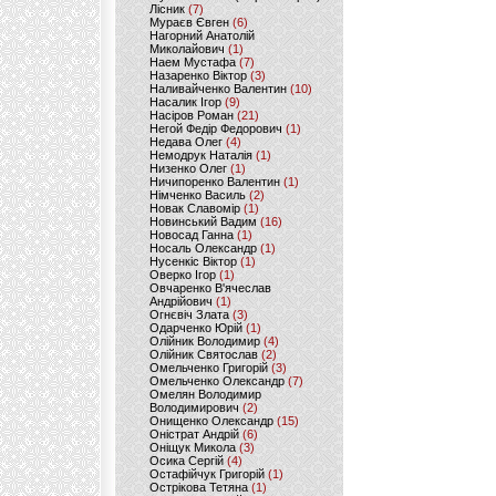
Лісник
(7)
Мураєв Євген
(6)
Нагорний Анатолій
Миколайович
(1)
Наем Мустафа
(7)
Назаренко Віктор
(3)
Наливайченко Валентин
(10)
Насалик Ігор
(9)
Насіров Роман
(21)
Негой Федір Федорович
(1)
Недава Олег
(4)
Немодрук Наталія
(1)
Низенко Олег
(1)
Ничипоренко Валентин
(1)
Німченко Василь
(2)
Новак Славомір
(1)
Новинський Вадим
(16)
Новосад Ганна
(1)
Носаль Олександр
(1)
Нусенкіс Віктор
(1)
Оверко Ігор
(1)
Овчаренко В'ячеслав
Андрійович
(1)
Огнєвіч Злата
(3)
Одарченко Юрій
(1)
Олійник Володимир
(4)
Олійник Святослав
(2)
Омельченко Григорій
(3)
Омельченко Олександр
(7)
Омелян Володимир
Володимирович
(2)
Онищенко Олександр
(15)
Оністрат Андрій
(6)
Оніщук Микола
(3)
Осика Сергій
(4)
Остафійчук Григорій
(1)
Острікова Тетяна
(1)