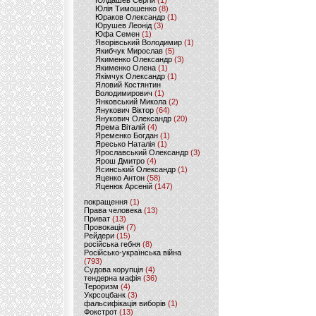
Юлдашев Сергій
(1)
Юлія Тимошенко
(8)
Юраков Олександр
(1)
Юрушев Леонід
(3)
Юфа Семен
(1)
Яворівський Володимир
(1)
Якибчук Мирослав
(5)
Якименко Олександр
(3)
Якименко Олена
(1)
Якімчук Олександр
(1)
Яловий Костянтин
Володимирович
(1)
Янковський Микола
(2)
Янукович Віктор
(64)
Янукович Олександр
(20)
Ярема Віталій
(4)
Яременко Богдан
(1)
Яресько Наталія
(1)
Ярославський Олександр
(3)
Ярош Дмитро
(4)
Ясинський Олександр
(1)
Яценко Антон
(58)
Яценюк Арсеній
(147)
покращення
(1)
Права человека
(13)
Приват
(13)
Провокація
(7)
Рейдери
(15)
російська гебня
(8)
Російсько-українська війна
(793)
Судова корупція
(4)
тендерна мафія
(36)
Тероризм
(4)
Укрсоцбанк
(3)
фальсифікація виборів
(1)
Фокстрот
(13)