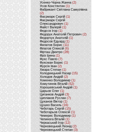
Усенко-Чорна Жанна
(2)
Усов Констянтин
(1)
Фабрикант Світлана Самуілівна
(2)
Фаєрмарк Сергій
(1)
Фаєрмарк Сергій
Олександрович
(1)
Файст Валерій
(1)
Федєєв Ігор
(1)
Федорук Анатолій Петрович
(2)
Федорчук Анатолій
(1)
Федосов Едуард
(1)
Филатов Борис
(11)
Філатов Олексій
(6)
Фірташ Дмитро
(28)
Фріз Ірина
(1)
Фукс Павло
(7)
Фуксман Борис
(1)
Фурсін Іван
(2)
Хмара Степан
(1)
Холодницький Назар
(15)
Холодов Андрій
(2)
Хоменко Володимир
(1)
Хомутиннік Віталій
(52)
Хорошевський Андрій
(1)
Царьов Олег
(1)
Циганков Андрій
(3)
Циплаков Руслан
(7)
Цуканов Віктор
(1)
Цушко Василь
(16)
Чеботарь Сергій
(15)
Чеботарьов Олексій
(1)
Чемерис Володимир
(1)
Чепинога Віталій
(1)
Черкаський Ігор
(12)
Черновецький Леонід
(2)
Черновецький Степан
(3)