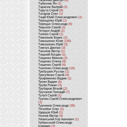
Табачник Дмитро
(6)
Табачник Ян
(1)
Тарасюк Валерій
(2)
Тарута Сергій
(8)
Татаров Олег
(1)
Тацій Юрій Олександрович
(1)
Терещенко Юрій
(1)
Терещук Олександр
(6)
Терьохін Сергій
(2)
Тетерук Андрій
(1)
Тигіпко Сергій
(1)
Тимонькін Борис
(2)
Тимошенко Юлія
(135)
Тимошенко Юрій
(3)
Тимчук Дмитро
(3)
Тихонов Віктор
(1)
Тицький Богдан
(1)
Тищенко Микола
(2)
Тищенко Олена
(8)
Тищенко Сергій
(4)
Ткаченко Олександр
(10)
Требушкін Руслан
(1)
Тригубенко Сергій
(6)
Трофименко Вадим
(1)
Троян Вадим
(6)
Труба Роман
(3)
Трубаров Віталій
(2)
Труханов Геннадій
(7)
Тулуб Сергій
(1)
Турчин Сергій Олександрович
(1)
Турчинов Олександр
(35)
Тягнибок Олег
(2)
Ударцов Юрій
(1)
Уколов Віктор
(4)
Уманський Ігор Іванович
(1)
Урбанський Олександр
Ігорович
(1)