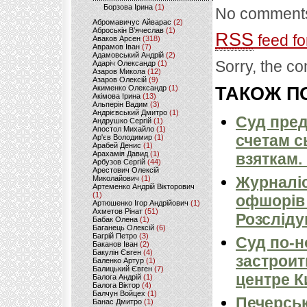
Борзова Ірина
(1)
No comments
Абромавичус Айварас
(2)
Аброськін В’ячеслав
(1)
RSS
feed fo
Аваков Арсен
(318)
Аврамов Іван
(7)
Адамовський Андрій
(2)
Sorry, the co
Адаріч Олександр
(1)
Азаров Микола
(12)
Азаров Олексій
(9)
Акименко Олександр
(1)
ТАКОЖ ПО
Акімова Ірина
(13)
Альперін Вадим
(3)
Андрієвський Дмитро
(1)
Суд пред
Андрушко Сергій
(1)
Апостол Михайло
(1)
счетам 
Ар'єв Володимир
(1)
Арабей Денис
(1)
Арахамія Давид
(1)
взяткам.
Арбузов Сергій
(44)
Арестович Олексій
Журналіс
Миколайович
(1)
Артеменко Андрій Вікторович
(1)
офшорів 
Артюшенко Ігор Андрійович
(1)
Ахметов Рінат
(51)
Розсліду
Бабак Олена
(1)
Баганець Олексій
(6)
Багрій Петро
(3)
Суд по-
Баканов Іван
(2)
Бакулін Євген
(4)
застроит
Баленко Артур
(1)
Балицький Євген
(7)
центре К
Балога Андрій
(1)
Балога Віктор
(4)
Балчун Войцех
(1)
Печерськ
Банас Дмитро
(1)