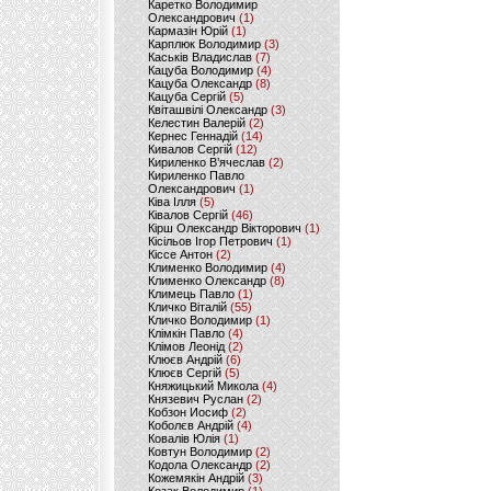
Каретко Володимир
Олександрович
(1)
Кармазін Юрій
(1)
Карплюк Володимир
(3)
Каськів Владислав
(7)
Кацуба Володимир
(4)
Кацуба Олександр
(8)
Кацуба Сергій
(5)
Квіташвілі Олександр
(3)
Келестин Валерій
(2)
Кернес Геннадій
(14)
Кивалов Сергій
(12)
Кириленко В’ячеслав
(2)
Кириленко Павло
Олександрович
(1)
Ківа Ілля
(5)
Ківалов Сергій
(46)
Кірш Олександр Вікторович
(1)
Кісільов Ігор Петрович
(1)
Кіссе Антон
(2)
Клименко Володимир
(4)
Клименко Олександр
(8)
Климець Павло
(1)
Кличко Віталій
(55)
Кличко Володимир
(1)
Клімкін Павло
(4)
Клімов Леонід
(2)
Клюєв Андрій
(6)
Клюєв Сергій
(5)
Княжицький Микола
(4)
Князевич Руслан
(2)
Кобзон Иосиф
(2)
Коболєв Андрій
(4)
Ковалів Юлія
(1)
Ковтун Володимир
(2)
Кодола Олександр
(2)
Кожемякін Андрій
(3)