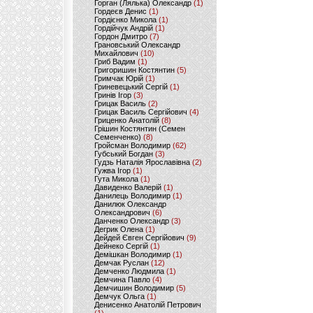
Горган (Лялька) Олександр
(1)
Гордеєв Денис
(1)
Гордієнко Микола
(1)
Гордійчук Андрій
(1)
Гордон Дмитро
(7)
Грановський Олександр
Михайлович
(10)
Гриб Вадим
(1)
Григоришин Костянтин
(5)
Гримчак Юрій
(1)
Гриневецький Сергій
(1)
Гринів Ігор
(3)
Грицак Василь
(2)
Грицак Василь Сергійович
(4)
Гриценко Анатолій
(8)
Грішин Костянтин (Семен
Семенченко)
(8)
Гройсман Володимир
(62)
Губський Богдан
(3)
Гудзь Наталія Ярославівна
(2)
Гужва Ігор
(1)
Гута Микола
(1)
Давиденко Валерій
(1)
Данилець Володимир
(1)
Данилюк Олександр
Олександрович
(6)
Данченко Олександр
(3)
Дегрик Олена
(1)
Дейдей Євген Сергійович
(9)
Дейнеко Сергій
(1)
Демішкан Володимир
(1)
Демчак Руслан
(12)
Демченко Людмила
(1)
Демчина Павло
(4)
Демчишин Володимир
(5)
Демчук Ольга
(1)
Денисенко Анатолій Петрович