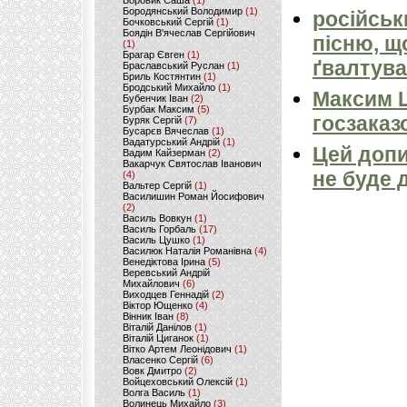
Боровик Саша
(1)
Бородянський Володимир
(1)
російськ
Бочковський Сергій
(1)
Боядін В'ячеслав Сергійович
пісню, щ
(1)
Брагар Євген
(1)
ґвалтува
Браславський Руслан
(1)
Бриль Костянтин
(1)
Бродський Михайло
(1)
Максим 
Бубенчик Іван
(2)
Бурбак Максим
(5)
госзаказ
Буряк Сергій
(7)
Бусарєв Вячеслав
(1)
Вадатурський Андрій
(1)
Цей допи
Вадим Кайзерман
(2)
Вакарчук Святослав Іванович
не буде 
(4)
Вальтер Сергій
(1)
Василишин Роман Йосифович
(2)
Василь Вовкун
(1)
Василь Горбаль
(17)
Василь Цушко
(1)
Василюк Наталія Романівна
(4)
Венедіктова Ірина
(5)
Веревський Андрій
Михайлович
(6)
Виходцев Геннадій
(2)
Віктор Ющенко
(4)
Вінник Іван
(8)
Віталій Данілов
(1)
Віталій Циганок
(1)
Вітко Артем Леонідович
(1)
Власенко Сергій
(6)
Вовк Дмитро
(2)
Войцеховський Олексій
(1)
Волга Василь
(1)
Волинець Михайло
(3)