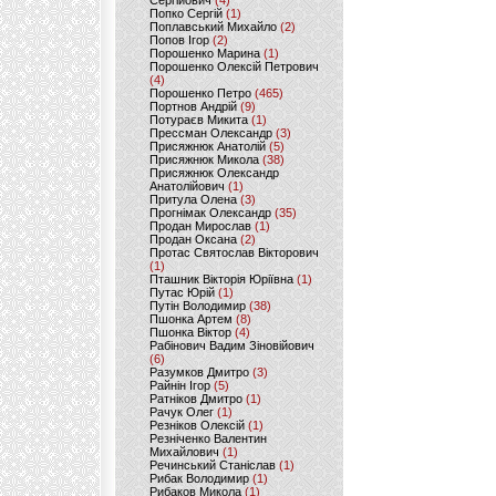
Сергійович
(4)
Попко Сергій
(1)
Поплавський Михайло
(2)
Попов Ігор
(2)
Порошенко Марина
(1)
Порошенко Олексій Петрович
(4)
Порошенко Петро
(465)
Портнов Андрій
(9)
Потураєв Микита
(1)
Прессман Олександр
(3)
Присяжнюк Анатолій
(5)
Присяжнюк Микола
(38)
Присяжнюк Олександр
Анатолійович
(1)
Притула Олена
(3)
Прогнімак Олександр
(35)
Продан Мирослав
(1)
Продан Оксана
(2)
Протас Святослав Вікторович
(1)
Пташник Вікторія Юріївна
(1)
Путас Юрій
(1)
Путін Володимир
(38)
Пшонка Артем
(8)
Пшонка Віктор
(4)
Рабінович Вадим Зіновійович
(6)
Разумков Дмитро
(3)
Райнін Ігор
(5)
Ратніков Дмитро
(1)
Рачук Олег
(1)
Резніков Олексій
(1)
Резніченко Валентин
Михайлович
(1)
Речинський Станіслав
(1)
Рибак Володимир
(1)
Рибаков Микола
(1)