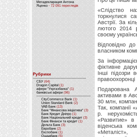
Про це пише ав
Мегадекларация Антона
Яценко
- 72 091 переглядів
«Слідство на
торкнулися са
Австрії. За кі
лютого 2014 
своєму українс
Відповідно до
власником комп
За інформаціє
фіктивне дару
Інші підозри в
Рубрики
правоохоронці 
CБУ
(64)
Dragon Capital
(1)
Подарована А
афери "Укргазбанка"
(1)
банківські афери
(96)
активами в Авс
CityCommerce Bank
(1)
30 млн, компані
Union Standard Bank
(2)
VAB Банк
(13)
Так, компанії 
Банк "Фінансова ініціатива"
(3)
р. нерухомі
Банк Кредит Дніпро
(1)
Банк Національний кредит
(3)
«Развитие» в
Банк Фінанси та кредит
(1)
Дельта Банк
(3)
віденська ко
Евробанк
(2)
«Металіст»
Експобанк
(1)
Ощадбанк
(5)