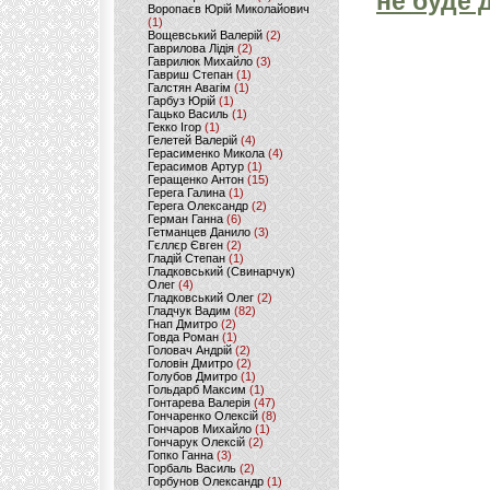
не буде 
Воропаєв Юрій Миколайович
(1)
Вощевський Валерій
(2)
Гаврилова Лідія
(2)
Гаврилюк Михайло
(3)
Гавриш Степан
(1)
Галстян Авагім
(1)
Гарбуз Юрій
(1)
Гацько Василь
(1)
Гекко Ігор
(1)
Гелетей Валерій
(4)
Герасименко Микола
(4)
Герасимов Артур
(1)
Геращенко Антон
(15)
Герега Галина
(1)
Герега Олександр
(2)
Герман Ганна
(6)
Гетманцев Данило
(3)
Гєллєр Євген
(2)
Гладій Степан
(1)
Гладковський (Свинарчук)
Олег
(4)
Гладковський Олег
(2)
Гладчук Вадим
(82)
Гнап Дмитро
(2)
Говда Роман
(1)
Головач Андрій
(2)
Головін Дмитро
(2)
Голубов Дмитро
(1)
Гольдарб Максим
(1)
Гонтарева Валерія
(47)
Гончаренко Олексій
(8)
Гончаров Михайло
(1)
Гончарук Олексій
(2)
Гопко Ганна
(3)
Горбаль Василь
(2)
Горбунов Олександр
(1)