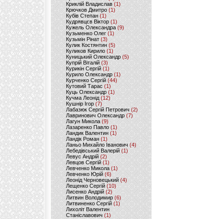
Криклій Владислав
(1)
Крючков Дмитро
(1)
Кубів Степан
(1)
Кудрявцєв Віктор
(1)
Кужель Олександра
(9)
Кузьменко Олег
(1)
Кузьмін Рінат
(3)
Кулик Костянтин
(5)
Куликов Кирило
(1)
Куницький Олександр
(5)
Купрій Віталій
(3)
Курикін Сергій
(1)
Курило Олександр
(1)
Курченко Сергій
(44)
Кутовий Тарас
(1)
Куць Олександр
(1)
Кучма Леонід
(12)
Кушнір Ігор
(7)
Лабазюк Сергій Петрович
(2)
Лавринович Олександр
(7)
Лагун Микола
(9)
Лазаренко Павло
(1)
Ландик Валентин
(1)
Ландік Роман
(1)
Ланьо Михайло Іванович
(4)
Лебедівський Валерій
(1)
Левус Андрій
(2)
Левцов Сергій
(1)
Левченко Микола
(1)
Левченко Юрій
(6)
Леонід Черновецький
(4)
Лещенко Сергій
(10)
Лисенко Андрій
(2)
Литвин Володимир
(6)
Литвиненко Сергій
(1)
Лихоліт Валентин
Станіславович
(1)