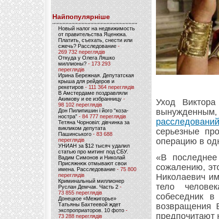
Найпопулярніше
Новый налог на недвижимость
от правительства Яценюка.
Платить, съехать, снести или
сжечь? Расследование
-
269 732 переглядів
Откуда у Олега Ляшко
миллионы?
- 173 293
переглядів
Ирина Бережная. Депутатская
крыша для рейдеров и
рекетиров
- 111 364 переглядів
В Амстердаме поздравляли
Акимову и ее избранницу
-
Уход Виктора
98 102 переглядів
вынужденным,
Дон Пилипишин і його “коза-
ностра”
- 84 777 переглядів
расследовани
Тетяна Чорновіл: дівчинка за
викликом депутата
серьезные пр
Пашинського
- 83 688
операцию в од
переглядів
УНИАН за $12 тысяч удалил
статью про митинг под СБУ.
«В последнее
Вадим Симонов и Николай
Присяжнюк отмывают свои
сожалению, это
имена. Расследование
- 75 800
переглядів
Николаевич им
Криминальный миллионер
тело челове
Руслан Демчак. Часть 2
-
73 855 переглядів
собеседник в 
Донецкое «Межигорье»
Татьяны Бахтеевой ждет
возвращения 
экспроприаторов. 10 фото
-
предпочитают 
73 288 переглядів