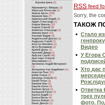
Борзова Ірина
(1)
RSS
feed fo
Абромавичус Айварас
(2)
Аброськін В’ячеслав
(1)
Аваков Арсен
(318)
Sorry, the co
Аврамов Іван
(7)
Адамовський Андрій
(2)
Адаріч Олександр
(1)
ТАКОЖ ПО
Азаров Микола
(12)
Азаров Олексій
(9)
Акименко Олександр
(1)
Стало из
Акімова Ірина
(13)
Альперін Вадим
(3)
Андрієвський Дмитро
(1)
генпроку
Андрушко Сергій
(1)
Апостол Михайло
(1)
Видео
Ар'єв Володимир
(1)
Арабей Денис
(1)
Арахамія Давид
(1)
У Егора 
Арбузов Сергій
(44)
Арестович Олексій
подписей
Миколайович
(1)
Артеменко Андрій Вікторович
(1)
Хто дає 
Артюшенко Ігор Андрійович
(1)
Ахметов Рінат
(51)
мерседес
Бабак Олена
(1)
Баганець Олексій
(6)
Розсліду
Багрій Петро
(3)
Баканов Іван
(2)
Бакулін Євген
(4)
Ответка 
Баленко Артур
(1)
Балицький Євген
(7)
трех пул
Балога Андрій
(1)
Балога Віктор
(4)
Балчун Войцех
(1)
фото. П
Банас Дмитро
(1)