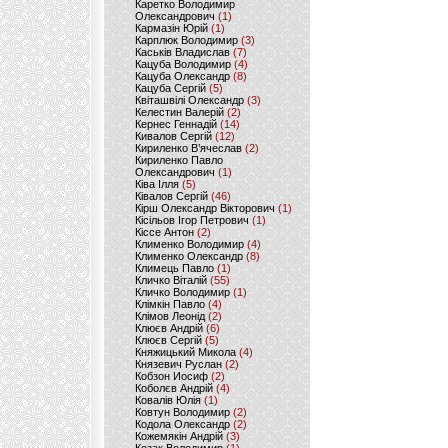
Каретко Володимир
Олександрович
(1)
Кармазін Юрій
(1)
Карплюк Володимир
(3)
Каськів Владислав
(7)
Кацуба Володимир
(4)
Кацуба Олександр
(8)
Кацуба Сергій
(5)
Квіташвілі Олександр
(3)
Келестин Валерій
(2)
Кернес Геннадій
(14)
Кивалов Сергій
(12)
Кириленко В’ячеслав
(2)
Кириленко Павло
Олександрович
(1)
Ківа Ілля
(5)
Ківалов Сергій
(46)
Кірш Олександр Вікторович
(1)
Кісільов Ігор Петрович
(1)
Кіссе Антон
(2)
Клименко Володимир
(4)
Клименко Олександр
(8)
Климець Павло
(1)
Кличко Віталій
(55)
Кличко Володимир
(1)
Клімкін Павло
(4)
Клімов Леонід
(2)
Клюєв Андрій
(6)
Клюєв Сергій
(5)
Княжицький Микола
(4)
Князевич Руслан
(2)
Кобзон Иосиф
(2)
Коболєв Андрій
(4)
Ковалів Юлія
(1)
Ковтун Володимир
(2)
Кодола Олександр
(2)
Кожемякін Андрій
(3)