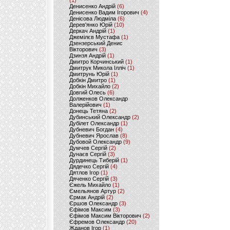
(1)
Денисенко Андрій
(6)
Денисенко Вадим Ігорович
(4)
Денісова Людміла
(6)
Дерев'янко Юрій
(10)
Деркач Андрій
(1)
Джемілєв Мустафа
(1)
Дзензерський Денис
Вікторович
(3)
Дзинзя Андрій
(1)
Дмитро Корчинський
(1)
Дмитрук Микола Ілліч
(1)
Дмитрунь Юрій
(1)
Добкін Дмитро
(1)
Добкін Михайло
(2)
Довгий Олесь
(6)
Долженков Олександр
Валерійович
(1)
Донець Тетяна
(2)
Дубинський Олександр
(2)
Дубілет Олександр
(1)
Дубневич Богдан
(4)
Дубневич Ярослав
(8)
Дубовой Олександр
(9)
Думчев Сергій
(2)
Дунаєв Сергій
(3)
Дурдинець Тиберій
(1)
Дядечко Сергій
(4)
Дятлов Ігор
(1)
Дяченко Сергій
(3)
Єжель Михайло
(1)
Ємельянов Артур
(2)
Єрмак Андрій
(2)
Єршов Олександр
(3)
Єфімов Максим
(3)
Єфімов Максим Вікторович
(2)
Єфремов Олександр
(20)
Жданов Ігор
(1)