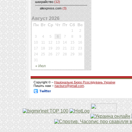
шахрайство
(12)
aliexpress.com
(3)
Август 2026
Пн
Вт
Ср
Чт
Пт
Сб
Вс
1
2
3
4
5
6
7
8
9
10
11
12
13
14
15
16
17
18
19
20
21
22
23
24
25
26
27
28
29
30
31
« Июл
Copyright © –
Національне Бюро Розслідувань України
Пишіть нам –
nacburo@gmail.com
.