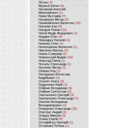
Лісник
(7)
Мураєв Євген
(6)
Нагорний Анатолій
Миколайович
(1)
Наем Мустафа
(7)
Назаренко Віктор
(3)
Наливайченко Валентин
(10)
Насалик Ігор
(9)
Насіров Роман
(21)
Негой Федір Федорович
(1)
Недава Олег
(4)
Немодрук Наталія
(1)
Низенко Олег
(1)
Ничипоренко Валентин
(1)
Німченко Василь
(2)
Новак Славомір
(1)
Новинський Вадим
(16)
Новосад Ганна
(1)
Носаль Олександр
(1)
Нусенкіс Віктор
(1)
Оверко Ігор
(1)
Овчаренко В'ячеслав
Андрійович
(1)
Огнєвіч Злата
(3)
Одарченко Юрій
(1)
Олійник Володимир
(4)
Олійник Святослав
(2)
Омельченко Григорій
(3)
Омельченко Олександр
(7)
Омелян Володимир
Володимирович
(2)
Онищенко Олександр
(15)
Оністрат Андрій
(6)
Оніщук Микола
(3)
Осика Сергій
(4)
Остафійчук Григорій
(1)
Острікова Тетяна
(1)