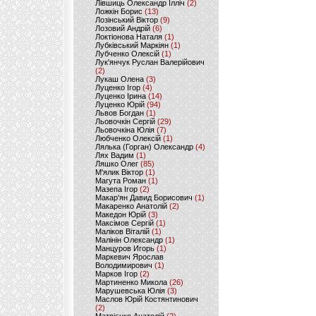
Лівшиць Олександр Ілліч
(2)
Ложкін Борис
(13)
Лозінський Віктор
(9)
Лозовий Андрій
(6)
Локтіонова Наталя
(1)
Лубківський Маркіян
(1)
Лубченко Олексій
(1)
Лук'янчук Руслан Валерійович
(2)
Лукаш Олена
(3)
Луценко Ігор
(4)
Луценко Ірина
(14)
Луценко Юрій
(94)
Львов Богдан
(1)
Льовочкін Сергій
(29)
Льовочкіна Юлія
(7)
Любченко Олексій
(1)
Лялька (Горган) Олександр
(4)
Лях Вадим
(1)
Ляшко Олег
(85)
М'ялик Віктор
(1)
Магута Роман
(1)
Мазепа Ігор
(2)
Макар'ян Давид Борисович
(1)
Макаренко Анатолій
(2)
Македон Юрій
(3)
Максімов Сергій
(1)
Маліков Віталій
(1)
Малінін Олександр
(1)
Манцуров Игорь
(1)
Маркевич Ярослав
Володимирович
(1)
Марков Ігор
(2)
Мартиненко Микола
(26)
Марушевська Юлія
(3)
Маслов Юрій Костянтинович
(2)