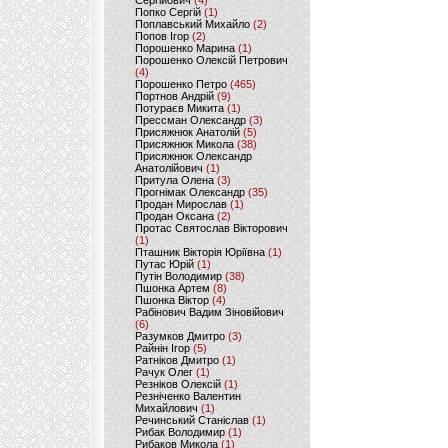
Сергійович
(4)
Попко Сергій
(1)
Поплавський Михайло
(2)
Попов Ігор
(2)
Порошенко Марина
(1)
Порошенко Олексій Петрович
(4)
Порошенко Петро
(465)
Портнов Андрій
(9)
Потураєв Микита
(1)
Прессман Олександр
(3)
Присяжнюк Анатолій
(5)
Присяжнюк Микола
(38)
Присяжнюк Олександр
Анатолійович
(1)
Притула Олена
(3)
Прогнімак Олександр
(35)
Продан Мирослав
(1)
Продан Оксана
(2)
Протас Святослав Вікторович
(1)
Пташник Вікторія Юріївна
(1)
Путас Юрій
(1)
Путін Володимир
(38)
Пшонка Артем
(8)
Пшонка Віктор
(4)
Рабінович Вадим Зіновійович
(6)
Разумков Дмитро
(3)
Райнін Ігор
(5)
Ратніков Дмитро
(1)
Рачук Олег
(1)
Резніков Олексій
(1)
Резніченко Валентин
Михайлович
(1)
Речинський Станіслав
(1)
Рибак Володимир
(1)
Рибаков Микола
(1)