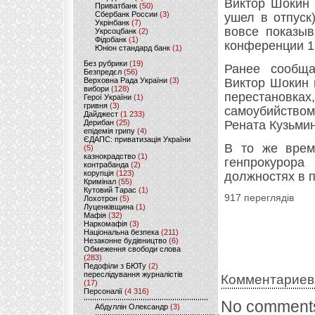
Виктор Шокин 
Приватбанк
(50)
Сбербанк России
(3)
ушел в отпуск
Укрінбанк
(7)
вовсе показыв
Укрсоцбанк
(2)
Фідобанк
(1)
конференции 1
Юніон стандард банк
(1)
Без рубрики
(19)
Ранее сообща
Безпредєл
(56)
Верховна Рада України
(3)
Виктор Шокин 
вибори
(128)
перестановк
Герої України
(1)
гривня
(3)
самоубийством
Дайджест
(1 233)
Дерибан
(25)
Рената Кузьмин
епідемія грипу
(4)
ЄДАПС: приватизація України
В то же время
(5)
казнокрадство
(1)
генпрокурора
контрабанда
(2)
корупція
(123)
должностях в п
Кримінал
(55)
Кутовий Тарас
(1)
917 переглядів
Лохотрон
(5)
Луценківщина
(1)
Мафія
(32)
Наркомафія
(3)
Національна безпека
(211)
Незаконне будівництво
(6)
Обмеження свободи слова
(283)
Педофіли з БЮТу
(2)
переслідування журналістів
Комментариев
(17)
Персоналії
(4 316)
No comments
Абдуллін Олександр
(3)