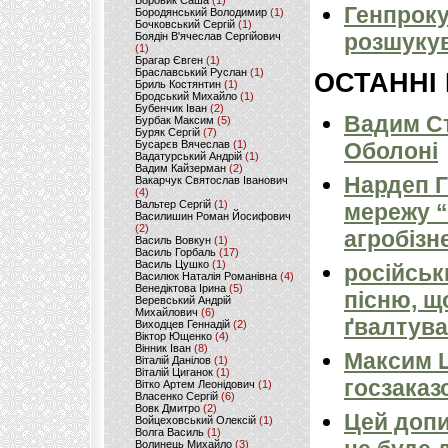
Боровик Саша
(1)
Генпроку
Бородянський Володимир
(1)
Бочковський Сергій
(1)
розшукув
Боядін В'ячеслав Сергійович
(1)
Брагар Євген
(1)
Браславський Руслан
(1)
ОСТАННІ
Бриль Костянтин
(1)
Бродський Михайло
(1)
Бубенчик Іван
(2)
Вадим Ст
Бурбак Максим
(5)
Буряк Сергій
(7)
Бусарєв Вячеслав
(1)
Оболоні
Вадатурський Андрій
(1)
Вадим Кайзерман
(2)
Нардеп 
Вакарчук Святослав Іванович
(4)
Вальтер Сергій
(1)
мережу “
Василишин Роман Йосифович
(2)
агробізн
Василь Вовкун
(1)
Василь Горбаль
(17)
Василь Цушко
(1)
російськ
Василюк Наталія Романівна
(4)
Венедіктова Ірина
(5)
пісню, щ
Веревський Андрій
Михайлович
(6)
ґвалтува
Виходцев Геннадій
(2)
Віктор Ющенко
(4)
Вінник Іван
(8)
Максим 
Віталій Данілов
(1)
Віталій Циганок
(1)
госзаказ
Вітко Артем Леонідович
(1)
Власенко Сергій
(6)
Вовк Дмитро
(2)
Цей допи
Войцеховський Олексій
(1)
Волга Василь
(1)
Волинець Михайло
(3)