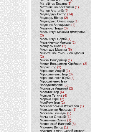
Матвієнко Анатолій
(2)
Матвійчук Едуард
(5)
Матейченко Костянтин
(1)
Матіос Анатолій
(9)
Медведчук Віктор
(74)
Медведь Віктор
(2)
Медведько Олександр
(1)
Медяник Володимир
(4)
Мельник Петро
(3)
Мельничук Максим Дмитрович
(3)
Мельничук Сергій
(1)
Мельніченко Микола
(2)
Мендель Юлія
(2)
Микитась Максим
(8)
Микитенко Роман Леонідович
(2)
Мисик Володимир
(1)
Мисик Володимир Юрійович
(2)
Мізрах Ігор
(3)
Мірошник Андрій
(1)
Мірошниченко Ігор
(3)
Мірошниченко Юрій
(4)
Мірошніченко Іван
Володимирович
(2)
Могильов Анатолій
(2)
Молоток Ігор
(6)
Монтян Тетяна
(4)
Мороко Юрій
(2)
Мосійчук Ігор
(2)
Москалевський В'ячеслав
(1)
Москаленко Ярослав
(1)
Москаль Геннадій
(5)
Мочанов Олексій
(1)
Мошенець Олена
(1)
Мошенский Валерий
(5)
Муженко Віктор
(1)
Мужчиль Олег (Сергій Аміров)