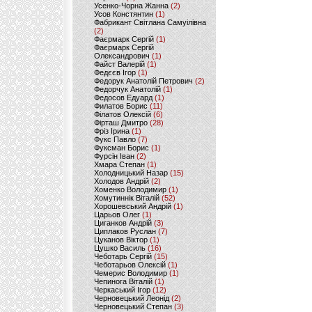
Усенко-Чорна Жанна
(2)
Усов Констянтин
(1)
Фабрикант Світлана Самуілівна
(2)
Фаєрмарк Сергій
(1)
Фаєрмарк Сергій
Олександрович
(1)
Файст Валерій
(1)
Федєєв Ігор
(1)
Федорук Анатолій Петрович
(2)
Федорчук Анатолій
(1)
Федосов Едуард
(1)
Филатов Борис
(11)
Філатов Олексій
(6)
Фірташ Дмитро
(28)
Фріз Ірина
(1)
Фукс Павло
(7)
Фуксман Борис
(1)
Фурсін Іван
(2)
Хмара Степан
(1)
Холодницький Назар
(15)
Холодов Андрій
(2)
Хоменко Володимир
(1)
Хомутиннік Віталій
(52)
Хорошевський Андрій
(1)
Царьов Олег
(1)
Циганков Андрій
(3)
Циплаков Руслан
(7)
Цуканов Віктор
(1)
Цушко Василь
(16)
Чеботарь Сергій
(15)
Чеботарьов Олексій
(1)
Чемерис Володимир
(1)
Чепинога Віталій
(1)
Черкаський Ігор
(12)
Черновецький Леонід
(2)
Черновецький Степан
(3)