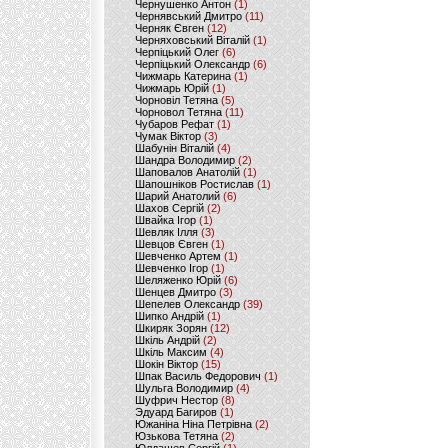
Чернушенко Антон
(1)
Чернявський Дмитро
(11)
Черняк Євген
(12)
Черняховський Віталій
(1)
Черпіцький Олег
(6)
Черпіцький Олександр
(6)
Чижмарь Катерина
(1)
Чижмарь Юрій
(1)
Чорновіл Тетяна
(5)
Чорновол Тетяна
(11)
Чубаров Рефат
(1)
Чумак Віктор
(3)
Шабунін Віталій
(4)
Шандра Володимир
(2)
Шаповалов Анатолій
(1)
Шапошніков Ростислав
(1)
Шарий Анатолий
(6)
Шахов Сергій
(2)
Швайка Ігор
(1)
Шевляк Ілля
(3)
Шевцов Євген
(1)
Шевченко Артем
(1)
Шевченко Ігор
(1)
Шеляженко Юрій
(6)
Шенцев Дмитро
(3)
Шепелев Олександр
(39)
Шипко Андрій
(1)
Шкиряк Зорян
(12)
Шкіль Андрій
(2)
Шкіль Максим
(4)
Шокін Віктор
(15)
Шпак Василь Федорович
(1)
Шульга Володимир
(4)
Шуфрич Нестор
(8)
Эдуард Багиров
(1)
Южаніна Ніна Петрівна
(2)
Юзькова Тетяна
(2)