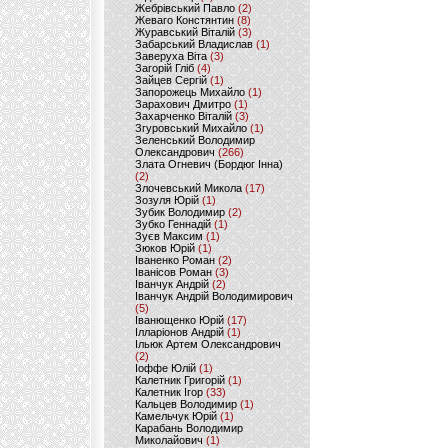
Жебрівський Павло
(2)
Жеваго Констянтин
(8)
Журавський Віталій
(3)
Забарський Владислав
(1)
Заверуха Віта
(3)
Загорій Гліб
(4)
Зайцев Сергій
(1)
Запорожець Михайло
(1)
Зарахович Дмитро
(1)
Захарченко Віталій
(3)
Згуровський Михайло
(1)
Зеленський Володимир
Олександрович
(266)
Злата Огневич (Бордюг Інна)
(2)
Злочевський Микола
(17)
Зозуля Юрій
(1)
Зубик Володимир
(2)
Зубко Геннадій
(1)
Зуєв Максим
(1)
Зюков Юрій
(1)
Іваненко Роман
(2)
Іванісов Роман
(3)
Іванчук Андрій
(2)
Іванчук Андрій Володимирович
(5)
Іванющенко Юрій
(17)
Ілларіонов Андрій
(1)
Ільюк Артем Олександрович
(2)
Іоффе Юлій
(1)
Калетник Григорій
(1)
Калетник Ігор
(33)
Кальцев Володимир
(1)
Камельчук Юрій
(1)
Карабань Володимир
Миколайович
(1)