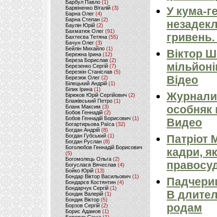
Барбул Павло
(1)
Барвіненко Віталій
(3)
У кума-г
Барна Олег
(4)
Барна Степан
(2)
незадекл
Баулін Юрій
(2)
Бахматюк Олег
(91)
гривень.
Бахтеєва Тетяна
(55)
Бачун Олег
(3)
Бейлін Михайло
(1)
Віктор Ш
Бережна Ірина
(12)
Береза Борислав
(2)
мільйоні
Березенко Сергій
(7)
Березкін Станіслав
(5)
Відео
Березюк Олег
(2)
Білецький Андрій
(1)
Білик Ірина
(1)
Журнали
Бірюков Юрій Сергійович
(2)
Блажівський Петро
(1)
особняк 
Бланк Максим
(3)
Бобов Геннадій
(2)
Бобов Геннадій Борисович
(1)
Видео
Богартирьова Раїса
(32)
Богдан Андрій
(8)
Богдан Губський
(1)
Патріот 
Богдан Руслан
(8)
Боголюбов Геннадій Борисович
кадри, я
(5)
Богомолець Ольга
(2)
правосуд
Богуслаєв Вячеслав
(4)
Бойко Юрій
(13)
Бондар Віктор Васильович
(1)
Падчериц
Бондарєв Костянтин
(4)
Бондарчук Сергій
(1)
В длител
Бондик Валерій
(1)
Бондик Віктор
(5)
родам
Борзов Сергiй
(2)
Борис Адамов
(1)