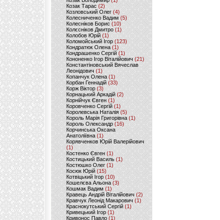
Козак Володимир
(1)
Козак Тарас
(2)
Козловський Олег
(4)
Колесниченко Вадим
(5)
Колесніков Борис
(10)
Колєсніков Дмитро
(1)
Колобов Юрій
(1)
Коломойський Ігор
(123)
Кондратюк Олена
(1)
Кондрашенко Сергій
(1)
Кононенко Ігор Віталійович
(21)
Константіновський Вячеслав
Леонідович
(1)
Копанчук Олена
(1)
Корбан Геннадій
(33)
Корж Віктор
(3)
Корнацький Аркадій
(2)
Корнійчук Євген
(1)
Коровченко Сергій
(1)
Королевська Наталія
(5)
Король Марія Григорівна
(1)
Король Олександр
(16)
Корчинська Оксана
Анатоліївна
(1)
Корявченков Юрій Валерійович
(1)
Костенко Євген
(1)
Костицький Василь
(1)
Костюшко Олег
(1)
Косюк Юрій
(15)
Котвіцький Ігор
(10)
Кошелєва Альона
(3)
Кошмак Вадим
(1)
Кравець Андрій Віталійович
(2)
Кравчук Леонід Макарович
(1)
Краснокутський Сергій
(1)
Кривецький Ігор
(1)
Кривонос Павло
(1)