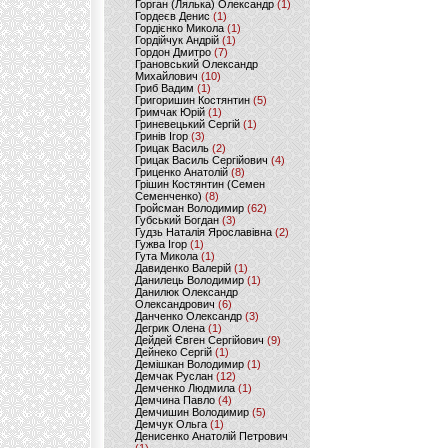
Горган (Лялька) Олександр
(1)
Гордеєв Денис
(1)
Гордієнко Микола
(1)
Гордійчук Андрій
(1)
Гордон Дмитро
(7)
Грановський Олександр
Михайлович
(10)
Гриб Вадим
(1)
Григоришин Костянтин
(5)
Гримчак Юрій
(1)
Гриневецький Сергій
(1)
Гринів Ігор
(3)
Грицак Василь
(2)
Грицак Василь Сергійович
(4)
Гриценко Анатолій
(8)
Грішин Костянтин (Семен
Семенченко)
(8)
Гройсман Володимир
(62)
Губський Богдан
(3)
Гудзь Наталія Ярославівна
(2)
Гужва Ігор
(1)
Гута Микола
(1)
Давиденко Валерій
(1)
Данилець Володимир
(1)
Данилюк Олександр
Олександрович
(6)
Данченко Олександр
(3)
Дегрик Олена
(1)
Дейдей Євген Сергійович
(9)
Дейнеко Сергій
(1)
Демішкан Володимир
(1)
Демчак Руслан
(12)
Демченко Людмила
(1)
Демчина Павло
(4)
Демчишин Володимир
(5)
Демчук Ольга
(1)
Денисенко Анатолій Петрович