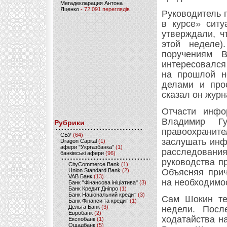
Мегадекларация Антона
Яценко
- 72 091 переглядів
Руководитель 
в курсе» ситу
утверждали, ч
этой неделе
поручениям 
интересовался
на прошлой н
делами и про
сказал он журн
Отчасти инфо
Владимир Г
Рубрики
правоохранит
CБУ
(64)
заслушать инф
Dragon Capital
(1)
афери "Укргазбанка"
(1)
расследования
банківські афери
(96)
руководства п
CityCommerce Bank
(1)
Union Standard Bank
(2)
Объясняя прич
VAB Банк
(13)
на необходимос
Банк "Фінансова ініціатива"
(3)
Банк Кредит Дніпро
(1)
Банк Національний кредит
(3)
Сам Шокин те
Банк Фінанси та кредит
(1)
Дельта Банк
(3)
недели. Посл
Евробанк
(2)
ходатайства н
Експобанк
(1)
Ощадбанк
(5)