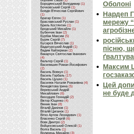
Боровик Саша
(1)
Оболоні
Бородянський Володимир
(1)
Бочковський Сергій
(1)
Боядін В'ячеслав Сергійович
Нардеп 
(1)
Брагар Євген
(1)
мережу “
Браславський Руслан
(1)
Бриль Костянтин
(1)
агробізн
Бродський Михайло
(1)
Бубенчик Іван
(2)
Бурбак Максим
(5)
російськ
Буряк Сергій
(7)
Бусарєв Вячеслав
(1)
пісню, щ
Вадатурський Андрій
(1)
Вадим Кайзерман
(2)
Вакарчук Святослав Іванович
ґвалтува
(4)
Вальтер Сергій
(1)
Василишин Роман Йосифович
Максим 
(2)
Василь Вовкун
(1)
госзаказ
Василь Горбаль
(17)
Василь Цушко
(1)
Василюк Наталія Романівна
(4)
Цей допи
Венедіктова Ірина
(5)
Веревський Андрій
не буде 
Михайлович
(6)
Виходцев Геннадій
(2)
Віктор Ющенко
(4)
Вінник Іван
(8)
Віталій Данілов
(1)
Віталій Циганок
(1)
Вітко Артем Леонідович
(1)
Власенко Сергій
(6)
Вовк Дмитро
(2)
Войцеховський Олексій
(1)
Волга Василь
(1)
Волинець Михайло
(3)