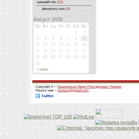
шахрайство
(12)
aliexpress.com
(3)
Август 2026
Пн
Вт
Ср
Чт
Пт
Сб
Вс
1
2
3
4
5
6
7
8
9
10
11
12
13
14
15
16
17
18
19
20
21
22
23
24
25
26
27
28
29
30
31
« Июл
Copyright © –
Національне Бюро Розслідувань України
Пишіть нам –
nacburo@gmail.com
.