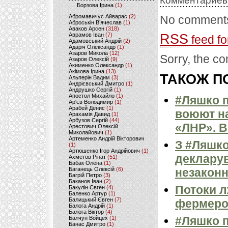
Комментариев
Борзова Ірина
(1)
Абромавичус Айварас
(2)
No comments
Аброськін В’ячеслав
(1)
Аваков Арсен
(318)
Аврамов Іван
(7)
RSS
feed fo
Адамовський Андрій
(2)
Адаріч Олександр
(1)
Азаров Микола
(12)
Sorry, the co
Азаров Олексій
(9)
Акименко Олександр
(1)
Акімова Ірина
(13)
ТАКОЖ ПО
Альперін Вадим
(3)
Андрієвський Дмитро
(1)
Андрушко Сергій
(1)
Апостол Михайло
(1)
#Ляшко п
Ар'єв Володимир
(1)
Арабей Денис
(1)
воюют на
Арахамія Давид
(1)
Арбузов Сергій
(44)
«ЛНР». 
Арестович Олексій
Миколайович
(1)
Артеменко Андрій Вікторович
З #Ляшко
(1)
Артюшенко Ігор Андрійович
(1)
декларув
Ахметов Рінат
(51)
Бабак Олена
(1)
Баганець Олексій
(6)
незаконн
Багрій Петро
(3)
Баканов Іван
(2)
Потоки л
Бакулін Євген
(4)
Баленко Артур
(1)
Балицький Євген
(7)
фермер
Балога Андрій
(1)
Балога Віктор
(4)
#Ляшко п
Балчун Войцех
(1)
Банас Дмитро
(1)