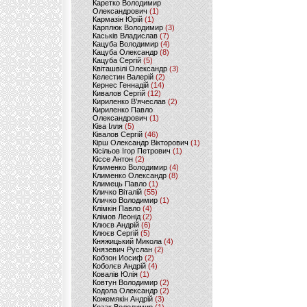
Каретко Володимир
Олександрович
(1)
Кармазін Юрій
(1)
Карплюк Володимир
(3)
Каськів Владислав
(7)
Кацуба Володимир
(4)
Кацуба Олександр
(8)
Кацуба Сергій
(5)
Квіташвілі Олександр
(3)
Келестин Валерій
(2)
Кернес Геннадій
(14)
Кивалов Сергій
(12)
Кириленко В’ячеслав
(2)
Кириленко Павло
Олександрович
(1)
Ківа Ілля
(5)
Ківалов Сергій
(46)
Кірш Олександр Вікторович
(1)
Кісільов Ігор Петрович
(1)
Кіссе Антон
(2)
Клименко Володимир
(4)
Клименко Олександр
(8)
Климець Павло
(1)
Кличко Віталій
(55)
Кличко Володимир
(1)
Клімкін Павло
(4)
Клімов Леонід
(2)
Клюєв Андрій
(6)
Клюєв Сергій
(5)
Княжицький Микола
(4)
Князевич Руслан
(2)
Кобзон Иосиф
(2)
Коболєв Андрій
(4)
Ковалів Юлія
(1)
Ковтун Володимир
(2)
Кодола Олександр
(2)
Кожемякін Андрій
(3)