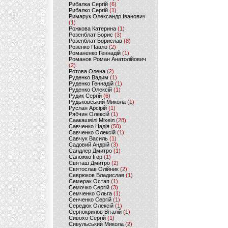
Рибалка Сергій
(6)
Рибалко Сергій
(1)
Римарук Олександр Іванович
(1)
Рожкова Катерина
(1)
Розенблат Борис
(3)
Розенблат Борислав
(8)
Розенко Павло
(2)
Романенко Геннадій
(1)
Романов Роман Анатолійович
(2)
Ротова Олена
(2)
Руденко Вадим
(1)
Руденко Геннадій
(1)
Руденко Олексій
(1)
Рудик Сергій
(6)
Рудьковський Микола
(1)
Руслан Арсірій
(1)
Рябчин Олексій
(1)
Саакашвілі Міхеіл
(28)
Савченко Надія
(50)
Савченко Олексій
(1)
Савчук Василь
(1)
Садовий Андрій
(3)
Сандлер Дмитро
(1)
Сапожко Ігор
(1)
Святаш Дмитро
(2)
Святослав Олійник
(2)
Севрюков Владислав
(1)
Семерак Остап
(1)
Семочко Сергій
(3)
Семченко Ольга
(1)
Сенченко Сергій
(1)
Середюк Олексій
(1)
Серпокрилов Віталій
(1)
Сивохо Сергій
(1)
Сивульський Микола
(2)