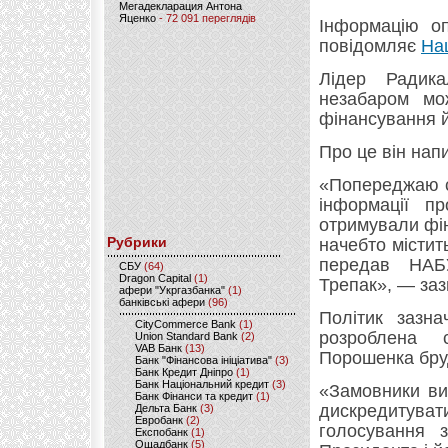
Мегадекларация Антона
Яценко
- 72 091 переглядів
Інформацію оп
повідомляє
На
Лідер Радик
незабаром мо
фінансування й
Про це він напи
«Попереджаю с
інформації п
отримували фін
Рубрики
начебто містить
передав НАБ
CБУ
(64)
Dragon Capital
(1)
Трепак», — за
афери "Укргазбанка"
(1)
банківські афери
(96)
Політик зазна
CityCommerce Bank
(1)
розроблена 
Union Standard Bank
(2)
VAB Банк
(13)
Порошенка бру
Банк "Фінансова ініціатива"
(3)
Банк Кредит Дніпро
(1)
Банк Національний кредит
(3)
«Замовники ви
Банк Фінанси та кредит
(1)
дискредитувати
Дельта Банк
(3)
Евробанк
(2)
голосування 
Експобанк
(1)
Ощадбанк
(5)