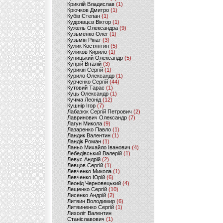
Криклій Владислав
(1)
Крючков Дмитро
(1)
Кубів Степан
(1)
Кудрявцєв Віктор
(1)
Кужель Олександра
(9)
Кузьменко Олег
(1)
Кузьмін Рінат
(3)
Кулик Костянтин
(5)
Куликов Кирило
(1)
Куницький Олександр
(5)
Купрій Віталій
(3)
Курикін Сергій
(1)
Курило Олександр
(1)
Курченко Сергій
(44)
Кутовий Тарас
(1)
Куць Олександр
(1)
Кучма Леонід
(12)
Кушнір Ігор
(7)
Лабазюк Сергій Петрович
(2)
Лавринович Олександр
(7)
Лагун Микола
(9)
Лазаренко Павло
(1)
Ландик Валентин
(1)
Ландік Роман
(1)
Ланьо Михайло Іванович
(4)
Лебедівський Валерій
(1)
Левус Андрій
(2)
Левцов Сергій
(1)
Левченко Микола
(1)
Левченко Юрій
(6)
Леонід Черновецький
(4)
Лещенко Сергій
(10)
Лисенко Андрій
(2)
Литвин Володимир
(6)
Литвиненко Сергій
(1)
Лихоліт Валентин
Станіславович
(1)