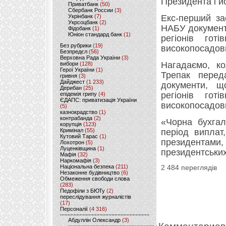
Президента і й
Приватбанк
(50)
Сбербанк России
(3)
Укрінбанк
(7)
Екс-перший за
Укрсоцбанк
(2)
НАБУ документ
Фідобанк
(1)
Юніон стандард банк
(1)
регіонів гот
Без рубрики
(19)
високопосадовц
Безпредєл
(56)
Верховна Рада України
(3)
Нагадаємо, к
вибори
(128)
Герої України
(1)
Трепак перед
гривня
(3)
Дайджест
(1 233)
документи, щ
Дерибан
(25)
регіонів гот
епідемія грипу
(4)
ЄДАПС: приватизація України
високопосадовц
(5)
казнокрадство
(1)
контрабанда
(2)
«Чорна бухгал
корупція
(123)
Кримінал
(55)
період виплат
Кутовий Тарас
(1)
президентами,
Лохотрон
(5)
Луценківщина
(1)
президентських
Мафія
(32)
Наркомафія
(3)
Національна безпека
(211)
2 484 переглядів
Незаконне будівництво
(6)
Обмеження свободи слова
(283)
Педофіли з БЮТу
(2)
переслідування журналістів
(17)
Персоналії
(4 316)
Абдуллін Олександр
(3)