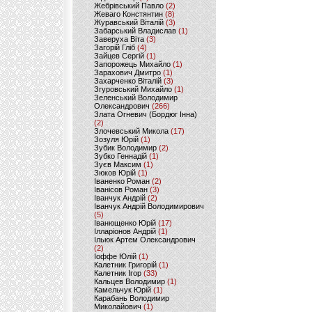
Жебрівський Павло
(2)
Жеваго Констянтин
(8)
Журавський Віталій
(3)
Забарський Владислав
(1)
Заверуха Віта
(3)
Загорій Гліб
(4)
Зайцев Сергій
(1)
Запорожець Михайло
(1)
Зарахович Дмитро
(1)
Захарченко Віталій
(3)
Згуровський Михайло
(1)
Зеленський Володимир
Олександрович
(266)
Злата Огневич (Бордюг Інна)
(2)
Злочевський Микола
(17)
Зозуля Юрій
(1)
Зубик Володимир
(2)
Зубко Геннадій
(1)
Зуєв Максим
(1)
Зюков Юрій
(1)
Іваненко Роман
(2)
Іванісов Роман
(3)
Іванчук Андрій
(2)
Іванчук Андрій Володимирович
(5)
Іванющенко Юрій
(17)
Ілларіонов Андрій
(1)
Ільюк Артем Олександрович
(2)
Іоффе Юлій
(1)
Калетник Григорій
(1)
Калетник Ігор
(33)
Кальцев Володимир
(1)
Камельчук Юрій
(1)
Карабань Володимир
Миколайович
(1)