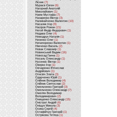
Лісник
(7)
Мураєв Євген
(6)
Нагорний Анатолій
Миколайович
(1)
Наем Мустафа
(7)
Назаренко Віктор
(3)
Наливайченко Валентин
(10)
Насалик Ігор
(9)
Насіров Роман
(21)
Негой Федір Федорович
(1)
Недава Олег
(4)
Немодрук Наталія
(1)
Низенко Олег
(1)
Ничипоренко Валентин
(1)
Німченко Василь
(2)
Новак Славомір
(1)
Новинський Вадим
(16)
Новосад Ганна
(1)
Носаль Олександр
(1)
Нусенкіс Віктор
(1)
Оверко Ігор
(1)
Овчаренко В'ячеслав
Андрійович
(1)
Огнєвіч Злата
(3)
Одарченко Юрій
(1)
Олійник Володимир
(4)
Олійник Святослав
(2)
Омельченко Григорій
(3)
Омельченко Олександр
(7)
Омелян Володимир
Володимирович
(2)
Онищенко Олександр
(15)
Оністрат Андрій
(6)
Оніщук Микола
(3)
Осика Сергій
(4)
Остафійчук Григорій
(1)
Острікова Тетяна
(1)