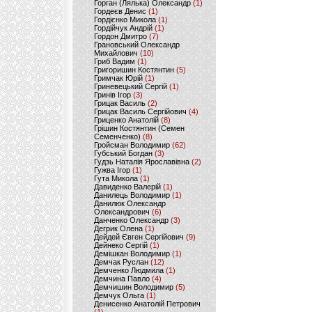
Горган (Лялька) Олександр
(1)
Гордеєв Денис
(1)
Гордієнко Микола
(1)
Гордійчук Андрій
(1)
Гордон Дмитро
(7)
Грановський Олександр
Михайлович
(10)
Гриб Вадим
(1)
Григоришин Костянтин
(5)
Гримчак Юрій
(1)
Гриневецький Сергій
(1)
Гринів Ігор
(3)
Грицак Василь
(2)
Грицак Василь Сергійович
(4)
Гриценко Анатолій
(8)
Грішин Костянтин (Семен
Семенченко)
(8)
Гройсман Володимир
(62)
Губський Богдан
(3)
Гудзь Наталія Ярославівна
(2)
Гужва Ігор
(1)
Гута Микола
(1)
Давиденко Валерій
(1)
Данилець Володимир
(1)
Данилюк Олександр
Олександрович
(6)
Данченко Олександр
(3)
Дегрик Олена
(1)
Дейдей Євген Сергійович
(9)
Дейнеко Сергій
(1)
Демішкан Володимир
(1)
Демчак Руслан
(12)
Демченко Людмила
(1)
Демчина Павло
(4)
Демчишин Володимир
(5)
Демчук Ольга
(1)
Денисенко Анатолій Петрович