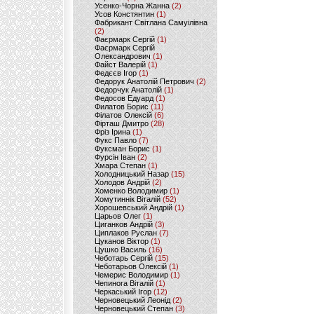
Усенко-Чорна Жанна
(2)
Усов Констянтин
(1)
Фабрикант Світлана Самуілівна
(2)
Фаєрмарк Сергій
(1)
Фаєрмарк Сергій
Олександрович
(1)
Файст Валерій
(1)
Федєєв Ігор
(1)
Федорук Анатолій Петрович
(2)
Федорчук Анатолій
(1)
Федосов Едуард
(1)
Филатов Борис
(11)
Філатов Олексій
(6)
Фірташ Дмитро
(28)
Фріз Ірина
(1)
Фукс Павло
(7)
Фуксман Борис
(1)
Фурсін Іван
(2)
Хмара Степан
(1)
Холодницький Назар
(15)
Холодов Андрій
(2)
Хоменко Володимир
(1)
Хомутиннік Віталій
(52)
Хорошевський Андрій
(1)
Царьов Олег
(1)
Циганков Андрій
(3)
Циплаков Руслан
(7)
Цуканов Віктор
(1)
Цушко Василь
(16)
Чеботарь Сергій
(15)
Чеботарьов Олексій
(1)
Чемерис Володимир
(1)
Чепинога Віталій
(1)
Черкаський Ігор
(12)
Черновецький Леонід
(2)
Черновецький Степан
(3)