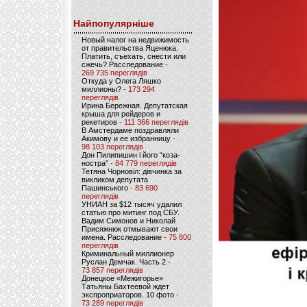
Найпопулярніше
Новый налог на недвижимость
от правительства Яценюка.
Платить, съехать, снести или
сжечь? Расследование
-
269 735 переглядів
Откуда у Олега Ляшко
миллионы?
- 173 294
переглядів
Ирина Бережная. Депутатская
крыша для рейдеров и
рекетиров
- 111 366 переглядів
В Амстердаме поздравляли
Акимову и ее избранницу
-
98 103 переглядів
Дон Пилипишин і його “коза-
ностра”
- 84 779 переглядів
Тетяна Чорновіл: дівчинка за
викликом депутата
Пашинського
- 83 690
переглядів
УНИАН за $12 тысяч удалил
статью про митинг под СБУ.
Вадим Симонов и Николай
Присяжнюк отмывают свои
имена. Расследование
- 75 800
переглядів
Криминальный миллионер
Руслан Демчак. Часть 2
-
73 857 переглядів
Донецкое «Межигорье»
Татьяны Бахтеевой ждет
экспроприаторов. 10 фото
-
73 289 переглядів