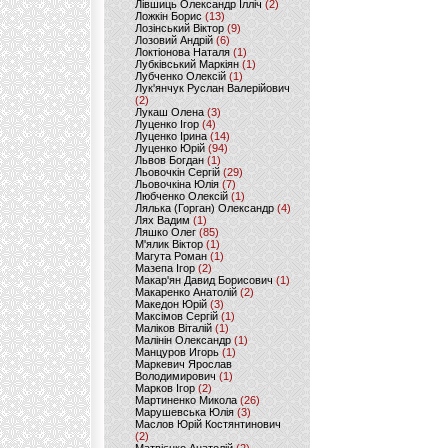
Лівшиць Олександр Ілліч
(2)
Ложкін Борис
(13)
Лозінський Віктор
(9)
Лозовий Андрій
(6)
Локтіонова Наталя
(1)
Лубківський Маркіян
(1)
Лубченко Олексій
(1)
Лук'янчук Руслан Валерійович
(2)
Лукаш Олена
(3)
Луценко Ігор
(4)
Луценко Ірина
(14)
Луценко Юрій
(94)
Львов Богдан
(1)
Льовочкін Сергій
(29)
Льовочкіна Юлія
(7)
Любченко Олексій
(1)
Лялька (Горган) Олександр
(4)
Лях Вадим
(1)
Ляшко Олег
(85)
М'ялик Віктор
(1)
Магута Роман
(1)
Мазепа Ігор
(2)
Макар'ян Давид Борисович
(1)
Макаренко Анатолій
(2)
Македон Юрій
(3)
Максімов Сергій
(1)
Маліков Віталій
(1)
Малінін Олександр
(1)
Манцуров Игорь
(1)
Маркевич Ярослав
Володимирович
(1)
Марков Ігор
(2)
Мартиненко Микола
(26)
Марушевська Юлія
(3)
Маслов Юрій Костянтинович
(2)