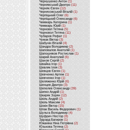
Чернушенко Антон
(1)
Чернявський Дмитро
(11)
Черняк Євген
(12)
Черняховський Віталій
(1)
Черпіцький Олег
(6)
Черпіцький Олександр
(6)
Чижмарь Катерина
(1)
Чижмарь Юрій
(1)
Чорновіл Тетяна
(5)
Чорновол Тетяна
(11)
Чубаров Рефат
(1)
Чумак Віктор
(3)
Шабунін Віталій
(4)
Шандра Володимир
(2)
Шаповалов Анатолій
(1)
Шапошніков Ростислав
(1)
Шарий Анатолий
(6)
Шахов Сергій
(2)
Швайка Ігор
(1)
Шевляк Ілля
(3)
Шевцов Євген
(1)
Шевченко Артем
(1)
Шевченко Ігор
(1)
Шеляженко Юрій
(6)
Шенцев Дмитро
(3)
Шепелев Олександр
(39)
Шипко Андрій
(1)
Шкиряк Зорян
(12)
Шкіль Андрій
(2)
Шкіль Максим
(4)
Шокін Віктор
(15)
Шпак Василь Федорович
(1)
Шульга Володимир
(4)
Шуфрич Нестор
(8)
Эдуард Багиров
(1)
Южаніна Ніна Петрівна
(2)
Юзькова Тетяна
(2)