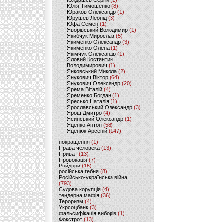
Юлдашев Сергій
(1)
Юлія Тимошенко
(8)
Юраков Олександр
(1)
Юрушев Леонід
(3)
Юфа Семен
(1)
Яворівський Володимир
(1)
Якибчук Мирослав
(5)
Якименко Олександр
(3)
Якименко Олена
(1)
Якімчук Олександр
(1)
Яловий Костянтин
Володимирович
(1)
Янковський Микола
(2)
Янукович Віктор
(64)
Янукович Олександр
(20)
Ярема Віталій
(4)
Яременко Богдан
(1)
Яресько Наталія
(1)
Ярославський Олександр
(3)
Ярош Дмитро
(4)
Ясинський Олександр
(1)
Яценко Антон
(58)
Яценюк Арсеній
(147)
покращення
(1)
Права человека
(13)
Приват
(13)
Провокація
(7)
Рейдери
(15)
російська гебня
(8)
Російсько-українська війна
(793)
Судова корупція
(4)
тендерна мафія
(36)
Тероризм
(4)
Укрсоцбанк
(3)
фальсифікація виборів
(1)
Фокстрот
(13)