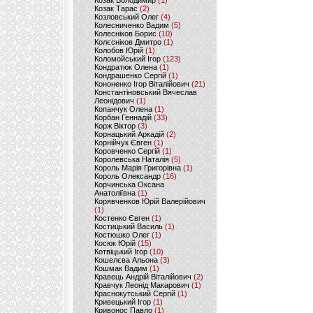
Козак Володимир
(1)
Козак Тарас
(2)
Козловський Олег
(4)
Колесниченко Вадим
(5)
Колесніков Борис
(10)
Колєсніков Дмитро
(1)
Колобов Юрій
(1)
Коломойський Ігор
(123)
Кондратюк Олена
(1)
Кондрашенко Сергій
(1)
Кононенко Ігор Віталійович
(21)
Константіновський Вячеслав
Леонідович
(1)
Копанчук Олена
(1)
Корбан Геннадій
(33)
Корж Віктор
(3)
Корнацький Аркадій
(2)
Корнійчук Євген
(1)
Коровченко Сергій
(1)
Королевська Наталія
(5)
Король Марія Григорівна
(1)
Король Олександр
(16)
Корчинська Оксана
Анатоліївна
(1)
Корявченков Юрій Валерійович
(1)
Костенко Євген
(1)
Костицький Василь
(1)
Костюшко Олег
(1)
Косюк Юрій
(15)
Котвіцький Ігор
(10)
Кошелєва Альона
(3)
Кошмак Вадим
(1)
Кравець Андрій Віталійович
(2)
Кравчук Леонід Макарович
(1)
Краснокутський Сергій
(1)
Кривецький Ігор
(1)
Кривонос Павло
(1)