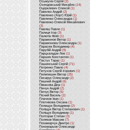
Осьмухін Сергій
(2)
Охендовський Михайло
(14)
Оцерклевич Олексій
(1)
Павелко Андрій
(2)
Павленко (Хорт) Юрій
(1)
Павленко Олександра
(1)
Павленко Олексій Михайлович
(3)
Павліш Павло
(1)
Палиця Ігор
(3)
Палютін Філіп
(1)
Парамонов Віктор
(1)
Парамонова Олександра
(1)
Парасюк Володимир
(4)
Парубій Андрій
(9)
Парцхаладзе Лев
(1)
Паршин Константин
(1)
Пастух Тарас
(1)
Пашинський Сергій
(71)
Петренко Павло
(4)
Петухов Сергій Ігорович
(1)
Пилипишин Віктор
(25)
Писарук Олександр
(2)
Пишний Андрій
(6)
Пімахова Діна
(1)
Пінчук Андрій
(2)
Пінчук Віктор
(6)
Пісний Василь
(2)
Плачков Іван
(1)
Плотнікова Оксана
(1)
Полищук Володимир
(2)
Поліщук Віктор Степанович
(1)
Поліщук Володимир
(1)
Полторак Степан
(3)
Поляков Максим
(7)
Понамарчук Дмитро
(1)
Пономарьов Олександр