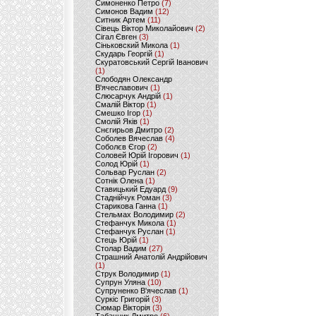
Симоненко Петро
(7)
Симонов Вадим
(12)
Ситник Артем
(11)
Сівець Віктор Миколайович
(2)
Сігал Євген
(3)
Сіньковский Микола
(1)
Скударь Георгій
(1)
Скуратовський Сергій Іванович
(1)
Слободян Олександр
В'ячеславович
(1)
Слюсарчук Андрій
(1)
Смалій Віктор
(1)
Смешко Ігор
(1)
Смолій Яків
(1)
Снєгирьов Дмитро
(2)
Соболев Вячеслав
(4)
Соболєв Єгор
(2)
Соловей Юрій Ігорович
(1)
Солод Юрій
(1)
Сольвар Руслан
(2)
Сотнік Олена
(1)
Ставицький Едуард
(9)
Стаднійчук Роман
(3)
Старикова Ганна
(1)
Стельмах Володимир
(2)
Стефанчук Микола
(1)
Стефанчук Руслан
(1)
Стець Юрій
(1)
Столар Вадим
(27)
Страшний Анатолій Андрійович
(1)
Струк Володимир
(1)
Супрун Уляна
(10)
Супруненко В'ячеслав
(1)
Суркіс Григорій
(3)
Сюмар Вікторія
(3)