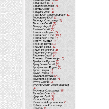
Табачник Дмитро
(6)
Табачник Ян
(1)
Тарасюк Валерій
(2)
Тарута Сергій
(8)
Татаров Олег
(1)
Тацій Юрій Олександрович
(1)
Терещенко Юрій
(1)
Терещук Олександр
(6)
Терьохін Сергій
(2)
Тетерук Андрій
(1)
Тигіпко Сергій
(1)
Тимонькін Борис
(2)
Тимошенко Юлія
(135)
Тимошенко Юрій
(3)
Тимчук Дмитро
(3)
Тихонов Віктор
(1)
Тицький Богдан
(1)
Тищенко Микола
(2)
Тищенко Олена
(8)
Тищенко Сергій
(4)
Ткаченко Олександр
(10)
Требушкін Руслан
(1)
Тригубенко Сергій
(6)
Трофименко Вадим
(1)
Троян Вадим
(6)
Труба Роман
(3)
Трубаров Віталій
(2)
Труханов Геннадій
(7)
Тулуб Сергій
(1)
Турчин Сергій Олександрович
(1)
Турчинов Олександр
(35)
Тягнибок Олег
(2)
Ударцов Юрій
(1)
Уколов Віктор
(4)
Уманський Ігор Іванович
(1)
Урбанський Олександр
Ігорович
(1)