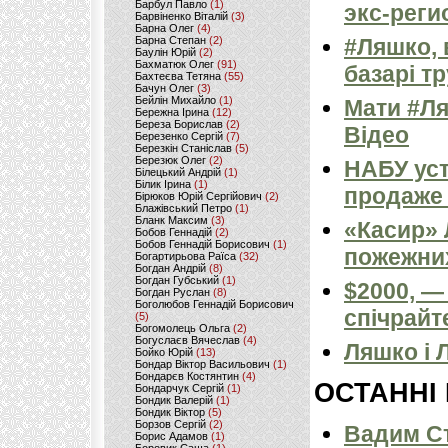
Барбул Павло
(1)
экс-рег
Барвіненко Віталій
(3)
Барна Олег
(4)
Барна Степан
(2)
#Ляшко, 
Баулін Юрій
(2)
Бахматюк Олег
(91)
базарі тр
Бахтеєва Тетяна
(55)
Бачун Олег
(3)
Бейлін Михайло
(1)
Мати #Ля
Бережна Ірина
(12)
Береза Борислав
(2)
Відео
Березенко Сергій
(7)
Березкін Станіслав
(5)
Березюк Олег
(2)
НАБУ ус
Білецький Андрій
(1)
Білик Ірина
(1)
продаже 
Бірюков Юрій Сергійович
(2)
Блажівський Петро
(1)
Бланк Максим
(3)
«Касир» 
Бобов Геннадій
(2)
Бобов Геннадій Борисович
(1)
пожежних
Богартирьова Раїса
(32)
Богдан Андрій
(8)
Богдан Губський
(1)
$2000, —
Богдан Руслан
(8)
Боголюбов Геннадій Борисович
спічрайт
(5)
Богомолець Ольга
(2)
Богуслаєв Вячеслав
(4)
Ляшко і 
Бойко Юрій
(13)
Бондар Віктор Васильович
(1)
Бондарєв Костянтин
(4)
ОСТАННІ
Бондарчук Сергій
(1)
Бондик Валерій
(1)
Бондик Віктор
(5)
Борзов Сергiй
(2)
Вадим Ст
Борис Адамов
(1)