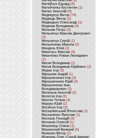
Матвієнко Анатолій
(2)
Матвійчук Едуард
(5)
Матейченко Костянтин
(1)
Матіос Анатолій
(9)
Медведчук Віктор
(74)
Медведь Віктор
(2)
Медведько Олександр
(1)
Медяник Володимир
(4)
Мельник Петро
(3)
Мельничук Максим Дмитрович
(3)
Мельничук Сергій
(1)
Мельніченко Микола
(2)
Мендель Юлія
(2)
Микитась Максим
(8)
Микитенко Роман Леонідович
(2)
Мисик Володимир
(1)
Мисик Володимир Юрійович
(2)
Мізрах Ігор
(3)
Мірошник Андрій
(1)
Мірошниченко Ігор
(3)
Мірошниченко Юрій
(4)
Мірошніченко Іван
Володимирович
(2)
Могильов Анатолій
(2)
Молоток Ігор
(6)
Монтян Тетяна
(4)
Мороко Юрій
(2)
Мосійчук Ігор
(2)
Москалевський В'ячеслав
(1)
Москаленко Ярослав
(1)
Москаль Геннадій
(5)
Мочанов Олексій
(1)
Мошенець Олена
(1)
Мошенский Валерий
(5)
Муженко Віктор
(1)
Мужчиль Олег (Сергій Аміров)