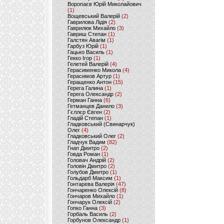
Воропаєв Юрій Миколайович
(1)
Вощевський Валерій
(2)
Гаврилова Лідія
(2)
Гаврилюк Михайло
(3)
Гавриш Степан
(1)
Галстян Авагім
(1)
Гарбуз Юрій
(1)
Гацько Василь
(1)
Гекко Ігор
(1)
Гелетей Валерій
(4)
Герасименко Микола
(4)
Герасимов Артур
(1)
Геращенко Антон
(15)
Герега Галина
(1)
Герега Олександр
(2)
Герман Ганна
(6)
Гетманцев Данило
(3)
Гєллєр Євген
(2)
Гладій Степан
(1)
Гладковський (Свинарчук)
Олег
(4)
Гладковський Олег
(2)
Гладчук Вадим
(82)
Гнап Дмитро
(2)
Говда Роман
(1)
Головач Андрій
(2)
Головін Дмитро
(2)
Голубов Дмитро
(1)
Гольдарб Максим
(1)
Гонтарева Валерія
(47)
Гончаренко Олексій
(8)
Гончаров Михайло
(1)
Гончарук Олексій
(2)
Гопко Ганна
(3)
Горбаль Василь
(2)
Горбунов Олександр
(1)