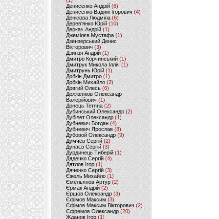
(1)
Денисенко Андрій
(6)
Денисенко Вадим Ігорович
(4)
Денісова Людміла
(6)
Дерев'янко Юрій
(10)
Деркач Андрій
(1)
Джемілєв Мустафа
(1)
Дзензерський Денис
Вікторович
(3)
Дзинзя Андрій
(1)
Дмитро Корчинський
(1)
Дмитрук Микола Ілліч
(1)
Дмитрунь Юрій
(1)
Добкін Дмитро
(1)
Добкін Михайло
(2)
Довгий Олесь
(6)
Долженков Олександр
Валерійович
(1)
Донець Тетяна
(2)
Дубинський Олександр
(2)
Дубілет Олександр
(1)
Дубневич Богдан
(4)
Дубневич Ярослав
(8)
Дубовой Олександр
(9)
Думчев Сергій
(2)
Дунаєв Сергій
(3)
Дурдинець Тиберій
(1)
Дядечко Сергій
(4)
Дятлов Ігор
(1)
Дяченко Сергій
(3)
Єжель Михайло
(1)
Ємельянов Артур
(2)
Єрмак Андрій
(2)
Єршов Олександр
(3)
Єфімов Максим
(3)
Єфімов Максим Вікторович
(2)
Єфремов Олександр
(20)
Жданов Ігор
(1)