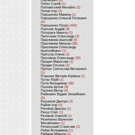
Сергійович
(4)
Попко Сергій
(1)
Поплавський Михайло
(2)
Попов Ігор
(2)
Порошенко Марина
(1)
Порошенко Олексій Петрович
(4)
Порошенко Петро
(465)
Портнов Андрій
(9)
Потураєв Микита
(1)
Прессман Олександр
(3)
Присяжнюк Анатолій
(5)
Присяжнюк Микола
(38)
Присяжнюк Олександр
Анатолійович
(1)
Притула Олена
(3)
Прогнімак Олександр
(35)
Продан Мирослав
(1)
Продан Оксана
(2)
Протас Святослав Вікторович
(1)
Пташник Вікторія Юріївна
(1)
Путас Юрій
(1)
Путін Володимир
(38)
Пшонка Артем
(8)
Пшонка Віктор
(4)
Рабінович Вадим Зіновійович
(6)
Разумков Дмитро
(3)
Райнін Ігор
(5)
Ратніков Дмитро
(1)
Рачук Олег
(1)
Резніков Олексій
(1)
Резніченко Валентин
Михайлович
(1)
Речинський Станіслав
(1)
Рибак Володимир
(1)
Рибаков Микола
(1)