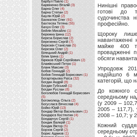
Барбул Павло
(1)
Нинішні право
Барвіненко Віталій
(3)
Барна Олег
(4)
готові до т
Барна Степан
(2)
Баулін Юрій
(2)
судочинства ні
Бахматюк Олег
(91)
професійно.
Бахтеєва Тетяна
(55)
Бачун Олег
(3)
Бейлін Михайло
(1)
Щороку лише 
Бережна Ірина
(12)
Береза Борислав
(2)
навантаженні 
Березенко Сергій
(7)
майже 400 ти
Березкін Станіслав
(5)
Березюк Олег
(2)
провадженні п
Білецький Андрій
(1)
Білик Ірина
(1)
обсяги навант
Бірюков Юрій Сергійович
(2)
Блажівський Петро
(1)
Бланк Максим
(3)
Упродовж 201
Бобов Геннадій
(2)
надійшло 6 мі
Бобов Геннадій Борисович
(1)
Богартирьова Раїса
(32)
категорій, що н
Богдан Андрій
(8)
Богдан Губський
(1)
Богдан Руслан
(8)
До кожного с
Боголюбов Геннадій Борисович
середньому над
(5)
Богомолець Ольга
(2)
(у 2009 – 102,7
Богуслаєв Вячеслав
(4)
Бойко Юрій
(13)
2005 – 117,7),
Бондар Віктор Васильович
(1)
2008 – 10,7; у 2
Бондарєв Костянтин
(4)
Бондарчук Сергій
(1)
Бондик Валерій
(1)
Кожний суддя
Бондик Віктор
(5)
Борзов Сергiй
(2)
середньому отр
Борис Адамов
(1)