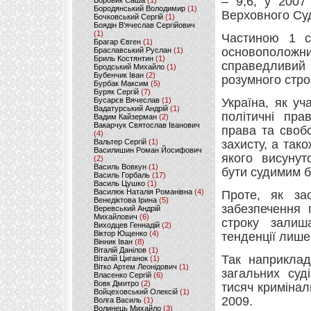
– 9,6; у 2007
Боровик Саша
(1)
Бородянський Володимир
(1)
Верховного Суду
Бочковський Сергій
(1)
Боядін В'ячеслав Сергійович
(1)
Частиною 1 с
Брагар Євген
(1)
основополож
Браславський Руслан
(1)
Бриль Костянтин
(1)
справедливий
Бродський Михайло
(1)
Бубенчик Іван
(2)
розумного стро
Бурбак Максим
(5)
Буряк Сергій
(7)
Бусарєв Вячеслав
(1)
Україна, як у
Вадатурський Андрій
(1)
політичні пра
Вадим Кайзерман
(2)
Вакарчук Святослав Іванович
права та своб
(4)
Вальтер Сергій
(1)
захисту, а так
Василишин Роман Йосифович
якого висунут
(2)
Василь Вовкун
(1)
бути судимим б
Василь Горбаль
(17)
Василь Цушко
(1)
Василюк Наталія Романівна
(4)
Проте, як зас
Венедіктова Ірина
(5)
забезпечення 
Веревський Андрій
Михайлович
(6)
строку залиш
Виходцев Геннадій
(2)
Віктор Ющенко
(4)
тенденції лиш
Вінник Іван
(8)
Віталій Данілов
(1)
Так наприклад
Віталій Циганок
(1)
Вітко Артем Леонідович
(1)
загальних суд
Власенко Сергій
(6)
Вовк Дмитро
(2)
тисяч кримінал
Войцеховський Олексій
(1)
2009.
Волга Василь
(1)
Волинець Михайло
(3)