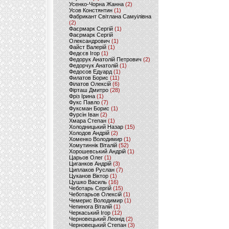
Усенко-Чорна Жанна
(2)
Усов Констянтин
(1)
Фабрикант Світлана Самуілівна
(2)
Фаєрмарк Сергій
(1)
Фаєрмарк Сергій
Олександрович
(1)
Файст Валерій
(1)
Федєєв Ігор
(1)
Федорук Анатолій Петрович
(2)
Федорчук Анатолій
(1)
Федосов Едуард
(1)
Филатов Борис
(11)
Філатов Олексій
(6)
Фірташ Дмитро
(28)
Фріз Ірина
(1)
Фукс Павло
(7)
Фуксман Борис
(1)
Фурсін Іван
(2)
Хмара Степан
(1)
Холодницький Назар
(15)
Холодов Андрій
(2)
Хоменко Володимир
(1)
Хомутиннік Віталій
(52)
Хорошевський Андрій
(1)
Царьов Олег
(1)
Циганков Андрій
(3)
Циплаков Руслан
(7)
Цуканов Віктор
(1)
Цушко Василь
(16)
Чеботарь Сергій
(15)
Чеботарьов Олексій
(1)
Чемерис Володимир
(1)
Чепинога Віталій
(1)
Черкаський Ігор
(12)
Черновецький Леонід
(2)
Черновецький Степан
(3)