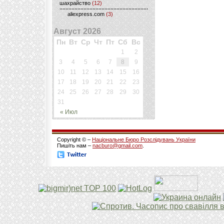
шахрайство
(12)
aliexpress.com
(3)
Август 2026
Пн
Вт
Ср
Чт
Пт
Сб
Вс
1
2
3
4
5
6
7
8
9
10
11
12
13
14
15
16
17
18
19
20
21
22
23
24
25
26
27
28
29
30
31
« Июл
Copyright © –
Національне Бюро Розслідувань України
Пишіть нам –
nacburo@gmail.com
.