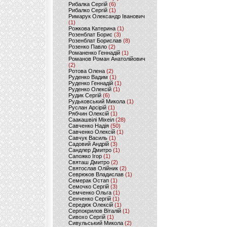
Рибалка Сергій
(6)
Рибалко Сергій
(1)
Римарук Олександр Іванович
(1)
Рожкова Катерина
(1)
Розенблат Борис
(3)
Розенблат Борислав
(8)
Розенко Павло
(2)
Романенко Геннадій
(1)
Романов Роман Анатолійович
(2)
Ротова Олена
(2)
Руденко Вадим
(1)
Руденко Геннадій
(1)
Руденко Олексій
(1)
Рудик Сергій
(6)
Рудьковський Микола
(1)
Руслан Арсірій
(1)
Рябчин Олексій
(1)
Саакашвілі Міхеіл
(28)
Савченко Надія
(50)
Савченко Олексій
(1)
Савчук Василь
(1)
Садовий Андрій
(3)
Сандлер Дмитро
(1)
Сапожко Ігор
(1)
Святаш Дмитро
(2)
Святослав Олійник
(2)
Севрюков Владислав
(1)
Семерак Остап
(1)
Семочко Сергій
(3)
Семченко Ольга
(1)
Сенченко Сергій
(1)
Середюк Олексій
(1)
Серпокрилов Віталій
(1)
Сивохо Сергій
(1)
Сивульський Микола
(2)