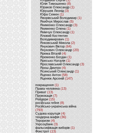
Юлдашев Сергій
(1)
Юлія Тимошенко
(8)
Юраков Олександр
(1)
Юрушев Леонід
(3)
Юфа Семен
(1)
Яворівський Володимир
(1)
Якибчук Мирослав
(5)
Якименко Олександр
(3)
Якименко Олена
(1)
Якімчук Олександр
(1)
Яловий Костянтин
Володимирович
(1)
Янковський Микола
(2)
Янукович Віктор
(64)
Янукович Олександр
(20)
Ярема Віталій
(4)
Яременко Богдан
(1)
Яресько Наталія
(1)
Ярославський Олександр
(3)
Ярош Дмитро
(4)
Ясинський Олександр
(1)
Яценко Антон
(58)
Яценюк Арсеній
(147)
покращення
(1)
Права человека
(13)
Приват
(13)
Провокація
(7)
Рейдери
(15)
російська гебня
(8)
Російсько-українська війна
(793)
Судова корупція
(4)
тендерна мафія
(36)
Тероризм
(4)
Укрсоцбанк
(3)
фальсифікація виборів
(1)
Фокстрот
(13)