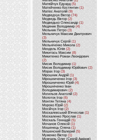
Матвієнко Анатолій
(2)
Матвійчук Едуард
(5)
Матейченко Костянтин
(1)
Матіос Анатолій
(9)
Медведчук Віктор
(74)
Медведь Віктор
(2)
Медведько Олександр
(1)
Медяник Володимир
(4)
Мельник Петро
(3)
Мельничук Максим Дмитрович
(3)
Мельничук Сергій
(1)
Мельніченко Микола
(2)
Мендель Юлія
(2)
Микитась Максим
(8)
Микитенко Роман Леонідович
(2)
Мисик Володимир
(1)
Мисик Володимир Юрійович
(2)
Мізрах Ігор
(3)
Мірошник Андрій
(1)
Мірошниченко Ігор
(3)
Мірошниченко Юрій
(4)
Мірошніченко Іван
Володимирович
(2)
Могильов Анатолій
(2)
Молоток Ігор
(6)
Монтян Тетяна
(4)
Мороко Юрій
(2)
Мосійчук Ігор
(2)
Москалевський В'ячеслав
(1)
Москаленко Ярослав
(1)
Москаль Геннадій
(5)
Мочанов Олексій
(1)
Мошенець Олена
(1)
Мошенский Валерий
(5)
Муженко Віктор
(1)
Мужчиль Олег (Сергій Аміров)