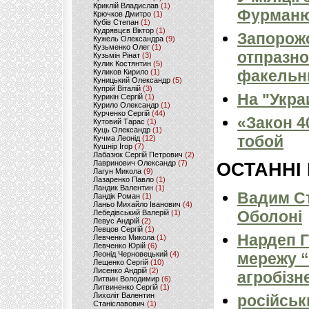
Криклій Владислав
(1)
Фурманю
Крючков Дмитро
(1)
Кубів Степан
(1)
Кудрявцєв Віктор
(1)
Запорож
Кужель Олександра
(9)
Кузьменко Олег
(1)
отпразн
Кузьмін Рінат
(3)
Кулик Костянтин
(5)
факельн
Куликов Кирило
(1)
Куницький Олександр
(5)
Купрій Віталій
(3)
На "Укра
Курикін Сергій
(1)
Курило Олександр
(1)
Курченко Сергій
(44)
«Закон 4
Кутовий Тарас
(1)
Куць Олександр
(1)
тобой
Кучма Леонід
(12)
Кушнір Ігор
(7)
Лабазюк Сергій Петрович
(2)
Лавринович Олександр
(7)
ОСТАННІ
Лагун Микола
(9)
Лазаренко Павло
(1)
Ландик Валентин
(1)
Вадим Ст
Ландік Роман
(1)
Ланьо Михайло Іванович
(4)
Оболоні
Лебедівський Валерій
(1)
Левус Андрій
(2)
Левцов Сергій
(1)
Нардеп 
Левченко Микола
(1)
Левченко Юрій
(6)
Леонід Черновецький
(4)
мережу “
Лещенко Сергій
(10)
Лисенко Андрій
(2)
агробізн
Литвин Володимир
(6)
Литвиненко Сергій
(1)
Лихоліт Валентин
російськ
Станіславович
(1)