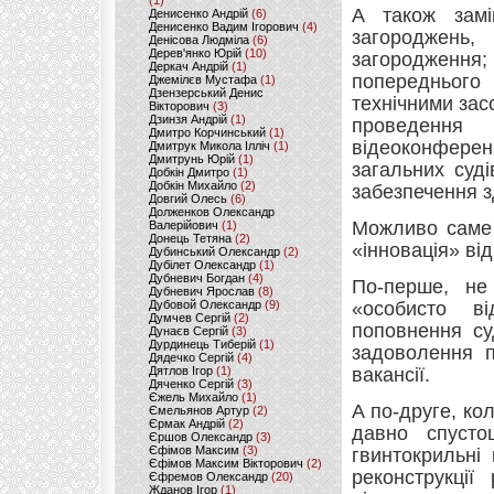
(1)
А також замі
Денисенко Андрій
(6)
Денисенко Вадим Ігорович
(4)
загороджень,
Денісова Людміла
(6)
Дерев'янко Юрій
(10)
загородження;
Деркач Андрій
(1)
попереднього
Джемілєв Мустафа
(1)
Дзензерський Денис
технічними за
Вікторович
(3)
Дзинзя Андрій
(1)
проведення
Дмитро Корчинський
(1)
відеоконфере
Дмитрук Микола Ілліч
(1)
Дмитрунь Юрій
(1)
загальних суді
Добкін Дмитро
(1)
Добкін Михайло
(2)
забезпечення з
Довгий Олесь
(6)
Долженков Олександр
Можливо саме 
Валерійович
(1)
Донець Тетяна
(2)
«інновація» ві
Дубинський Олександр
(2)
Дубілет Олександр
(1)
Дубневич Богдан
(4)
По-перше, не
Дубневич Ярослав
(8)
Дубовой Олександр
(9)
«особисто в
Думчев Сергій
(2)
поповнення су
Дунаєв Сергій
(3)
Дурдинець Тиберій
(1)
задоволення п
Дядечко Сергій
(4)
Дятлов Ігор
(1)
вакансії.
Дяченко Сергій
(3)
Єжель Михайло
(1)
А по-друге, ко
Ємельянов Артур
(2)
Єрмак Андрій
(2)
давно спусто
Єршов Олександр
(3)
Єфімов Максим
(3)
гвинтокрильні
Єфімов Максим Вікторович
(2)
реконструкції
Єфремов Олександр
(20)
Жданов Ігор
(1)