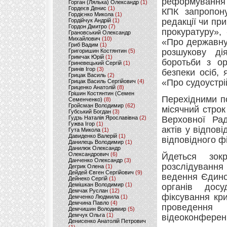
реформування 
Горган (Лялька) Олександр
(1)
Гордеєв Денис
(1)
КПК запропон
Гордієнко Микола
(1)
редакції чи пр
Гордійчук Андрій
(1)
Гордон Дмитро
(7)
прокуратуру»,
Грановський Олександр
Михайлович
(10)
«Про державну
Гриб Вадим
(1)
розшукову дія
Григоришин Костянтин
(5)
Гримчак Юрій
(1)
боротьби з ор
Гриневецький Сергій
(1)
Гринів Ігор
(3)
безпеки осіб, 
Грицак Василь
(2)
«Про судоустрій
Грицак Василь Сергійович
(4)
Гриценко Анатолій
(8)
Грішин Костянтин (Семен
Перехідними п
Семенченко)
(8)
Гройсман Володимир
(62)
місячний строк
Губський Богдан
(3)
Гудзь Наталія Ярославівна
(2)
Верховної Ра
Гужва Ігор
(1)
актів у відпові
Гута Микола
(1)
Давиденко Валерій
(1)
відповідного ф
Данилець Володимир
(1)
Данилюк Олександр
Олександрович
(6)
Йдеться зок
Данченко Олександр
(3)
розслідування
Дегрик Олена
(1)
Дейдей Євген Сергійович
(9)
ведення Єдино
Дейнеко Сергій
(1)
Демішкан Володимир
(1)
органів досу
Демчак Руслан
(12)
фіксування кр
Демченко Людмила
(1)
Демчина Павло
(4)
проведення
Демчишин Володимир
(5)
Демчук Ольга
(1)
відеоконференц
Денисенко Анатолій Петрович