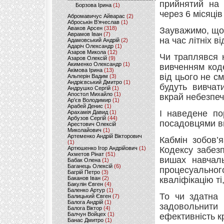
прийнятий на 
Борзова Ірина
(1)
через 6 місяців
Абромавичус Айварас
(2)
Аброськін В’ячеслав
(1)
Аваков Арсен
(318)
Зауважимо, що
Аврамов Іван
(7)
на час літніх ві
Адамовський Андрій
(2)
Адаріч Олександр
(1)
Азаров Микола
(12)
Чи траплявся 
Азаров Олексій
(9)
Акименко Олександр
(1)
вивченням коде
Акімова Ірина
(13)
від цього не см
Альперін Вадим
(3)
Андрієвський Дмитро
(1)
будуть вивчат
Андрушко Сергій
(1)
Апостол Михайло
(1)
вкрай небезпеч
Ар'єв Володимир
(1)
Арабей Денис
(1)
І наведене по
Арахамія Давид
(1)
Арбузов Сергій
(44)
посадовцями в
Арестович Олексій
Миколайович
(1)
Артеменко Андрій Вікторович
Кабмін зобов’
(1)
Артюшенко Ігор Андрійович
(1)
Кодексу забез
Ахметов Рінат
(51)
вишах навчаль
Бабак Олена
(1)
Баганець Олексій
(6)
процесуальног
Багрій Петро
(3)
Баканов Іван
(2)
кваліфікацію ті
Бакулін Євген
(4)
Баленко Артур
(1)
То чи здатна 
Балицький Євген
(7)
Балога Андрій
(1)
задовольнити 
Балога Віктор
(4)
Балчун Войцех
(1)
ефективність к
Банас Дмитро
(1)