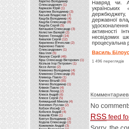
Каретко Володимир
Навряд чи. 
Олександрович
(1)
українських 
Кармазін Юрій
(1)
Карплюк Володимир
(3)
держбюджету, 
Каськів Владислав
(7)
Кацуба Володимир
(4)
державної вла
Кацуба Олександр
(8)
удосконалення
Кацуба Сергій
(5)
Квіташвілі Олександр
(3)
активності Ін
Келестин Валерій
(2)
Кернес Геннадій
(14)
несвідомих шк
Кивалов Сергій
(12)
процесуальна 
Кириленко В’ячеслав
(2)
Кириленко Павло
Олександрович
(1)
Василь Білоус
Ківа Ілля
(5)
Ківалов Сергій
(46)
Кірш Олександр Вікторович
(1)
1 496 переглядів
Кісільов Ігор Петрович
(1)
Кіссе Антон
(2)
Клименко Володимир
(4)
Клименко Олександр
(8)
Климець Павло
(1)
Кличко Віталій
(55)
Кличко Володимир
(1)
Клімкін Павло
(4)
Клімов Леонід
(2)
Комментариев
Клюєв Андрій
(6)
Клюєв Сергій
(5)
Княжицький Микола
(4)
No comments
Князевич Руслан
(2)
Кобзон Иосиф
(2)
Коболєв Андрій
(4)
RSS
feed fo
Ковалів Юлія
(1)
Ковтун Володимир
(2)
Кодола Олександр
(2)
Кожемякін Андрій
(3)
Sorry, the co