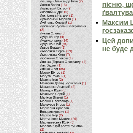
Лівшиць Олександр Ілліч
(2)
пісню, щ
Ложкін Борис
(13)
Лозінський Віктор
(9)
ґвалтува
Лозовий Андрій
(6)
Локтіонова Наталя
(1)
Лубківський Маркіян
(1)
Максим 
Лубченко Олексій
(1)
Лук'янчук Руслан Валерійович
госзаказ
(2)
Лукаш Олена
(3)
Луценко Ігор
(4)
Цей допи
Луценко Ірина
(14)
Луценко Юрій
(94)
не буде 
Львов Богдан
(1)
Льовочкін Сергій
(29)
Льовочкіна Юлія
(7)
Любченко Олексій
(1)
Лялька (Горган) Олександр
(4)
Лях Вадим
(1)
Ляшко Олег
(85)
М'ялик Віктор
(1)
Магута Роман
(1)
Мазепа Ігор
(2)
Макар'ян Давид Борисович
(1)
Макаренко Анатолій
(2)
Македон Юрій
(3)
Максімов Сергій
(1)
Маліков Віталій
(1)
Малінін Олександр
(1)
Манцуров Игорь
(1)
Маркевич Ярослав
Володимирович
(1)
Марков Ігор
(2)
Мартиненко Микола
(26)
Марушевська Юлія
(3)
Маслов Юрій Костянтинович
(2)