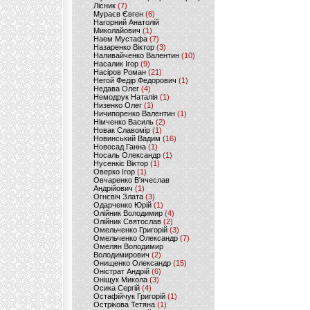
Лісник
(7)
Мураєв Євген
(6)
Нагорний Анатолій
Миколайович
(1)
Наем Мустафа
(7)
Назаренко Віктор
(3)
Наливайченко Валентин
(10)
Насалик Ігор
(9)
Насіров Роман
(21)
Негой Федір Федорович
(1)
Недава Олег
(4)
Немодрук Наталія
(1)
Низенко Олег
(1)
Ничипоренко Валентин
(1)
Німченко Василь
(2)
Новак Славомір
(1)
Новинський Вадим
(16)
Новосад Ганна
(1)
Носаль Олександр
(1)
Нусенкіс Віктор
(1)
Оверко Ігор
(1)
Овчаренко В'ячеслав
Андрійович
(1)
Огнєвіч Злата
(3)
Одарченко Юрій
(1)
Олійник Володимир
(4)
Олійник Святослав
(2)
Омельченко Григорій
(3)
Омельченко Олександр
(7)
Омелян Володимир
Володимирович
(2)
Онищенко Олександр
(15)
Оністрат Андрій
(6)
Оніщук Микола
(3)
Осика Сергій
(4)
Остафійчук Григорій
(1)
Острікова Тетяна
(1)