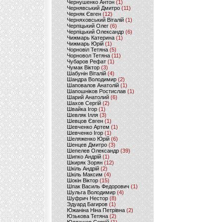
Чернушенко Антон
(1)
Чернявський Дмитро
(11)
Черняк Євген
(12)
Черняховський Віталій
(1)
Черпіцький Олег
(6)
Черпіцький Олександр
(6)
Чижмарь Катерина
(1)
Чижмарь Юрій
(1)
Чорновіл Тетяна
(5)
Чорновол Тетяна
(11)
Чубаров Рефат
(1)
Чумак Віктор
(3)
Шабунін Віталій
(4)
Шандра Володимир
(2)
Шаповалов Анатолій
(1)
Шапошніков Ростислав
(1)
Шарий Анатолий
(6)
Шахов Сергій
(2)
Швайка Ігор
(1)
Шевляк Ілля
(3)
Шевцов Євген
(1)
Шевченко Артем
(1)
Шевченко Ігор
(1)
Шеляженко Юрій
(6)
Шенцев Дмитро
(3)
Шепелев Олександр
(39)
Шипко Андрій
(1)
Шкиряк Зорян
(12)
Шкіль Андрій
(2)
Шкіль Максим
(4)
Шокін Віктор
(15)
Шпак Василь Федорович
(1)
Шульга Володимир
(4)
Шуфрич Нестор
(8)
Эдуард Багиров
(1)
Южаніна Ніна Петрівна
(2)
Юзькова Тетяна
(2)