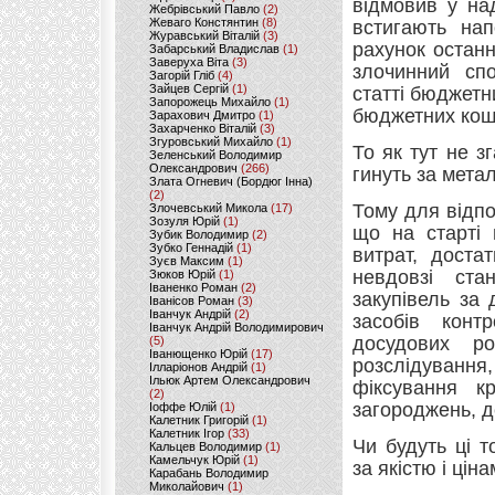
відмовив у на
Жебрівський Павло
(2)
Жеваго Констянтин
(8)
встигають нап
Журавський Віталій
(3)
рахунок останн
Забарський Владислав
(1)
Заверуха Віта
(3)
злочинний спо
Загорій Гліб
(4)
Зайцев Сергій
(1)
статті бюджетн
Запорожець Михайло
(1)
бюджетних кош
Зарахович Дмитро
(1)
Захарченко Віталій
(3)
Згуровський Михайло
(1)
То як тут не з
Зеленський Володимир
Олександрович
(266)
гинуть за метал
Злата Огневич (Бордюг Інна)
(2)
Тому для відпов
Злочевський Микола
(17)
Зозуля Юрій
(1)
що на старті 
Зубик Володимир
(2)
Зубко Геннадій
(1)
витрат, доста
Зуєв Максим
(1)
невдовзі ста
Зюков Юрій
(1)
Іваненко Роман
(2)
закупівель за
Іванісов Роман
(3)
Іванчук Андрій
(2)
засобів конт
Іванчук Андрій Володимирович
досудових ро
(5)
Іванющенко Юрій
(17)
розслідуванн
Ілларіонов Андрій
(1)
Ільюк Артем Олександрович
фіксування к
(2)
загороджень, д
Іоффе Юлій
(1)
Калетник Григорій
(1)
Калетник Ігор
(33)
Чи будуть ці 
Кальцев Володимир
(1)
Камельчук Юрій
(1)
за якістю і цін
Карабань Володимир
Миколайович
(1)