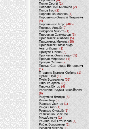
Сергійович
(4)
Попко Сергій
(1)
Поплавський Михайло
(2)
Попов Ігор
(2)
Порошенко Марина
(1)
Порошенко Олексій Петрович
(4)
Порошенко Петро
(465)
Портнов Андрій
(9)
Потураєв Микита
(1)
Прессман Олександр
(3)
Присяжнюк Анатолій
(5)
Присяжнюк Микола
(38)
Присяжнюк Олександр
Анатолійович
(1)
Притула Олена
(3)
Прогнімак Олександр
(35)
Продан Мирослав
(1)
Продан Оксана
(2)
Протас Святослав Вікторович
(1)
Пташник Вікторія Юріївна
(1)
Путас Юрій
(1)
Путін Володимир
(38)
Пшонка Артем
(8)
Пшонка Віктор
(4)
Рабінович Вадим Зіновійович
(6)
Разумков Дмитро
(3)
Райнін Ігор
(5)
Ратніков Дмитро
(1)
Рачук Олег
(1)
Резніков Олексій
(1)
Резніченко Валентин
Михайлович
(1)
Речинський Станіслав
(1)
Рибак Володимир
(1)
Рибаков Микола
(1)