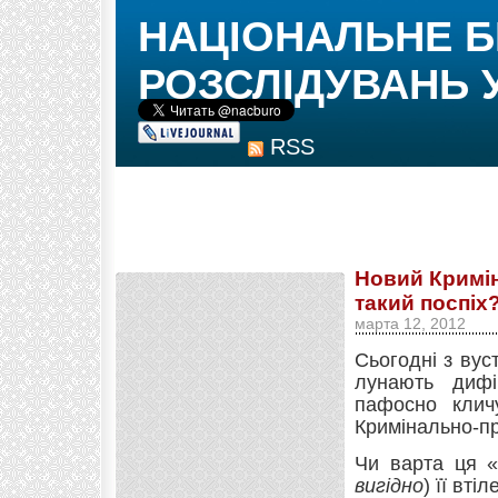
НАЦІОНАЛЬНЕ 
РОЗСЛІДУВАНЬ 
RSS
Новий Кримін
такий поспіх
марта 12, 2012
Сьогодні з ву
лунають дифі
пафосно клич
Кримінально-пр
Чи варта ця «
вигідно
) її вті