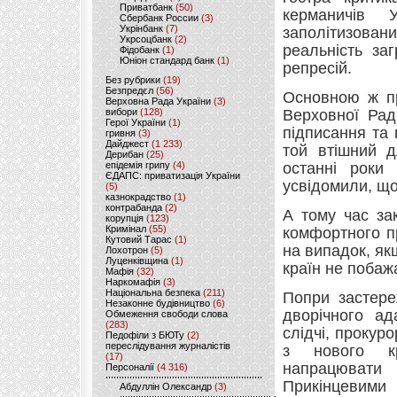
Приватбанк
(50)
керманичів 
Сбербанк России
(3)
Укрінбанк
(7)
заполітизова
Укрсоцбанк
(2)
реальність за
Фідобанк
(1)
Юніон стандард банк
(1)
репресій.
Без рубрики
(19)
Безпредєл
(56)
Основною ж пр
Верховна Рада України
(3)
вибори
(128)
Верховної Рад
Герої України
(1)
підписання та
гривня
(3)
Дайджест
(1 233)
той втішний д
Дерибан
(25)
епідемія грипу
(4)
останні роки 
ЄДАПС: приватизація України
усвідомили, що
(5)
казнокрадство
(1)
контрабанда
(2)
А тому час за
корупція
(123)
Кримінал
(55)
комфортного п
Кутовий Тарас
(1)
на випадок, як
Лохотрон
(5)
Луценківщина
(1)
країн не побаж
Мафія
(32)
Наркомафія
(3)
Національна безпека
(211)
Попри застере
Незаконне будівництво
(6)
дворічного ад
Обмеження свободи слова
(283)
слідчі, прокур
Педофіли з БЮТу
(2)
переслідування журналістів
з нового кри
(17)
напрацювати
Персоналії
(4 316)
Прикінцевими
Абдуллін Олександр
(3)