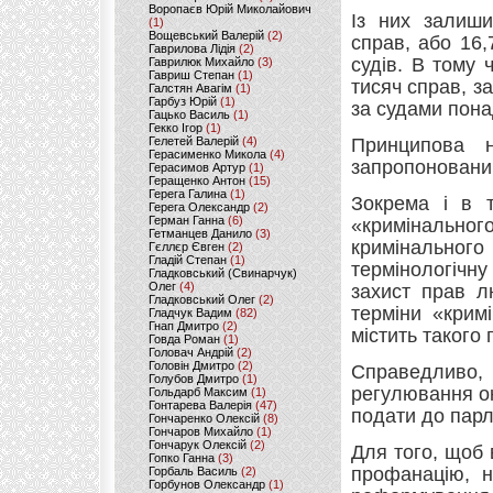
Воропаєв Юрій Миколайович
Із них залиши
(1)
Вощевський Валерій
(2)
справ, або 16,
Гаврилова Лідія
(2)
судів. В тому 
Гаврилюк Михайло
(3)
Гавриш Степан
(1)
тисяч справ, з
Галстян Авагім
(1)
Гарбуз Юрій
(1)
за судами понад
Гацько Василь
(1)
Гекко Ігор
(1)
Гелетей Валерій
(4)
Принципова н
Герасименко Микола
(4)
запропонованим
Герасимов Артур
(1)
Геращенко Антон
(15)
Герега Галина
(1)
Зокрема і в 
Герега Олександр
(2)
Герман Ганна
(6)
«кримінальног
Гетманцев Данило
(3)
кримінальног
Гєллєр Євген
(2)
Гладій Степан
(1)
термінологічну
Гладковський (Свинарчук)
Олег
(4)
захист прав л
Гладковський Олег
(2)
терміни «крим
Гладчук Вадим
(82)
Гнап Дмитро
(2)
містить такого
Говда Роман
(1)
Головач Андрій
(2)
Головін Дмитро
(2)
Справедливо
Голубов Дмитро
(1)
регулювання ок
Гольдарб Максим
(1)
Гонтарева Валерія
(47)
подати до парл
Гончаренко Олексій
(8)
Гончаров Михайло
(1)
Гончарук Олексій
(2)
Для того, щоб
Гопко Ганна
(3)
профанацію, н
Горбаль Василь
(2)
Горбунов Олександр
(1)