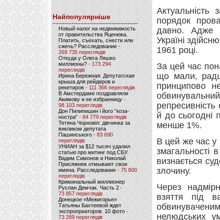
Актуальність 
Найпопулярніше
порядок прова
Новый налог на недвижимость
давно. Адже п
от правительства Яценюка.
Україні здійсн
Платить, съехать, снести или
сжечь? Расследование
-
1961 році.
269 735 переглядів
Откуда у Олега Ляшко
миллионы?
- 173 294
За цей час пон
переглядів
що мали, радш
Ирина Бережная. Депутатская
крыша для рейдеров и
принципово не
рекетиров
- 111 366 переглядів
В Амстердаме поздравляли
обвинувальний 
Акимову и ее избранницу
-
репресивність 
98 103 переглядів
Дон Пилипишин і його “коза-
й до сьогодні
ностра”
- 84 779 переглядів
Тетяна Чорновіл: дівчинка за
менше 1%.
викликом депутата
Пашинського
- 83 690
В цей же час у
переглядів
УНИАН за $12 тысяч удалил
змагальності 
статью про митинг под СБУ.
Вадим Симонов и Николай
визнається суд
Присяжнюк отмывают свои
злочину.
имена. Расследование
- 75 800
переглядів
Криминальный миллионер
Через надмірн
Руслан Демчак. Часть 2
-
73 857 переглядів
взяття під ва
Донецкое «Межигорье»
обвинувачени
Татьяны Бахтеевой ждет
экспроприаторов. 10 фото
-
нелюдських ум
73 289 переглядів