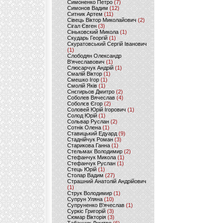
Симоненко Петро
(7)
Симонов Вадим
(12)
Ситник Артем
(11)
Сівець Віктор Миколайович
(2)
Сігал Євген
(3)
Сіньковский Микола
(1)
Скударь Георгій
(1)
Скуратовський Сергій Іванович
(1)
Слободян Олександр
В'ячеславович
(1)
Слюсарчук Андрій
(1)
Смалій Віктор
(1)
Смешко Ігор
(1)
Смолій Яків
(1)
Снєгирьов Дмитро
(2)
Соболев Вячеслав
(4)
Соболєв Єгор
(2)
Соловей Юрій Ігорович
(1)
Солод Юрій
(1)
Сольвар Руслан
(2)
Сотнік Олена
(1)
Ставицький Едуард
(9)
Стаднійчук Роман
(3)
Старикова Ганна
(1)
Стельмах Володимир
(2)
Стефанчук Микола
(1)
Стефанчук Руслан
(1)
Стець Юрій
(1)
Столар Вадим
(27)
Страшний Анатолій Андрійович
(1)
Струк Володимир
(1)
Супрун Уляна
(10)
Супруненко В'ячеслав
(1)
Суркіс Григорій
(3)
Сюмар Вікторія
(3)