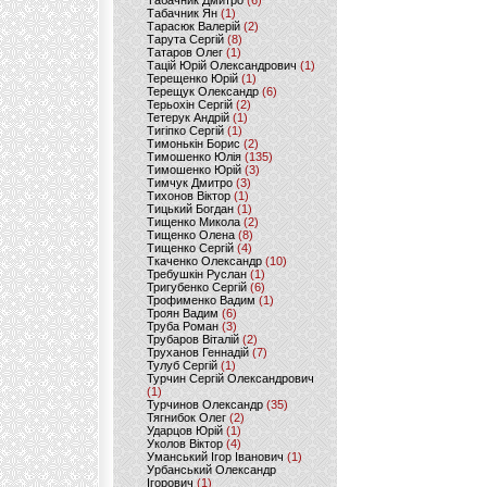
Табачник Дмитро
(6)
Табачник Ян
(1)
Тарасюк Валерій
(2)
Тарута Сергій
(8)
Татаров Олег
(1)
Тацій Юрій Олександрович
(1)
Терещенко Юрій
(1)
Терещук Олександр
(6)
Терьохін Сергій
(2)
Тетерук Андрій
(1)
Тигіпко Сергій
(1)
Тимонькін Борис
(2)
Тимошенко Юлія
(135)
Тимошенко Юрій
(3)
Тимчук Дмитро
(3)
Тихонов Віктор
(1)
Тицький Богдан
(1)
Тищенко Микола
(2)
Тищенко Олена
(8)
Тищенко Сергій
(4)
Ткаченко Олександр
(10)
Требушкін Руслан
(1)
Тригубенко Сергій
(6)
Трофименко Вадим
(1)
Троян Вадим
(6)
Труба Роман
(3)
Трубаров Віталій
(2)
Труханов Геннадій
(7)
Тулуб Сергій
(1)
Турчин Сергій Олександрович
(1)
Турчинов Олександр
(35)
Тягнибок Олег
(2)
Ударцов Юрій
(1)
Уколов Віктор
(4)
Уманський Ігор Іванович
(1)
Урбанський Олександр
Ігорович
(1)