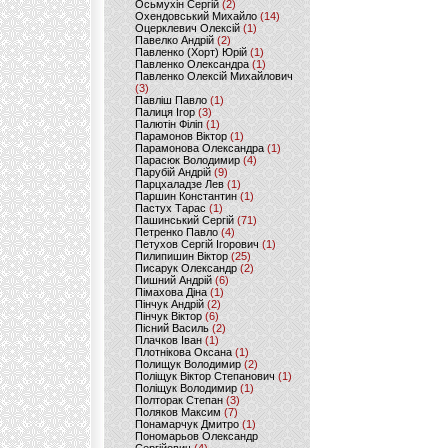
Осьмухін Сергій
(2)
Охендовський Михайло
(14)
Оцерклевич Олексій
(1)
Павелко Андрій
(2)
Павленко (Хорт) Юрій
(1)
Павленко Олександра
(1)
Павленко Олексій Михайлович
(3)
Павліш Павло
(1)
Палиця Ігор
(3)
Палютін Філіп
(1)
Парамонов Віктор
(1)
Парамонова Олександра
(1)
Парасюк Володимир
(4)
Парубій Андрій
(9)
Парцхаладзе Лев
(1)
Паршин Константин
(1)
Пастух Тарас
(1)
Пашинський Сергій
(71)
Петренко Павло
(4)
Петухов Сергій Ігорович
(1)
Пилипишин Віктор
(25)
Писарук Олександр
(2)
Пишний Андрій
(6)
Пімахова Діна
(1)
Пінчук Андрій
(2)
Пінчук Віктор
(6)
Пісний Василь
(2)
Плачков Іван
(1)
Плотнікова Оксана
(1)
Полищук Володимир
(2)
Поліщук Віктор Степанович
(1)
Поліщук Володимир
(1)
Полторак Степан
(3)
Поляков Максим
(7)
Понамарчук Дмитро
(1)
Пономарьов Олександр