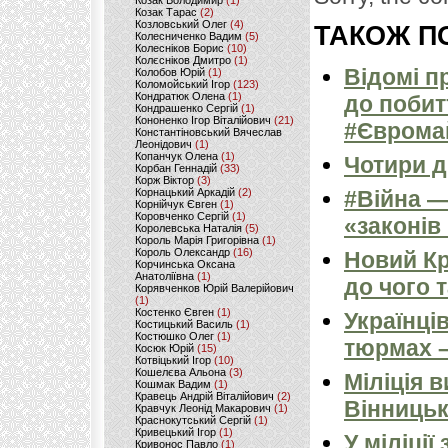
Козак Володимир
(1)
Козак Тарас
(2)
Козловський Олег
(4)
ТАКОЖ ПО
Колесниченко Вадим
(5)
Колесніков Борис
(10)
Колєсніков Дмитро
(1)
Відомі п
Колобов Юрій
(1)
Коломойський Ігор
(123)
Кондратюк Олена
(1)
до побит
Кондрашенко Сергій
(1)
Кононенко Ігор Віталійович
(21)
#Єврома
Константіновський Вячеслав
Леонідович
(1)
Копанчук Олена
(1)
Чотири д
Корбан Геннадій
(33)
Корж Віктор
(3)
Корнацький Аркадій
(2)
#Війна —
Корнійчук Євген
(1)
Коровченко Сергій
(1)
«законів
Королевська Наталія
(5)
Король Марія Григорівна
(1)
Король Олександр
(16)
Новий К
Корчинська Оксана
Анатоліївна
(1)
до чого 
Корявченков Юрій Валерійович
(1)
Костенко Євген
(1)
Українців
Костицький Василь
(1)
Костюшко Олег
(1)
тюрмах 
Косюк Юрій
(15)
Котвіцький Ігор
(10)
Кошелєва Альона
(3)
Міліція 
Кошмак Вадим
(1)
Кравець Андрій Віталійович
(2)
Вінницьк
Кравчук Леонід Макарович
(1)
Краснокутський Сергій
(1)
Кривецький Ігор
(1)
У міліці
Кривонос Павло
(1)