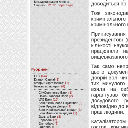
Мегадекларация Антона
доводиться по 
Яценко
- 72 091 переглядів
Тож законода
кримінально
кримінального
Приписування
президентові 
кількості наук
працювали на
вищевказаного 
Так само неп
Рубрики
цього докумен
CБУ
(64)
добрій волі чи
Dragon Capital
(1)
тих минулого 
афери "Укргазбанка"
(1)
банківські афери
(96)
взяла на себ
CityCommerce Bank
(1)
гарантував б
Union Standard Bank
(2)
VAB Банк
(13)
досудового р
Банк "Фінансова ініціатива"
(3)
відповідно до 
Банк Кредит Дніпро
(1)
Банк Національний кредит
(3)
прав людини.
Банк Фінанси та кредит
(1)
Дельта Банк
(3)
Евробанк
(2)
Каталізатором
Експобанк
(1)
гостра крити
Ощадбанк
(5)