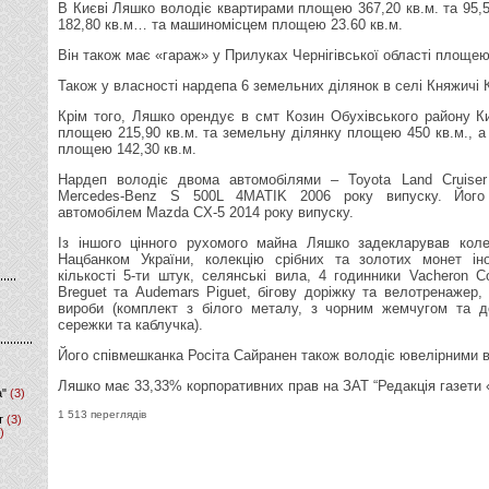
В Києві Ляшко володіє квартирами площею 367,20 кв.м. та 95,
182,80 кв.м… та машиномісцем площею 23.60 кв.м.
Він також має «гараж» у Прилуках Чернігівської області площею
Також у власності нардепа 6 земельних ділянок в селі Княжичі К
Крім того, Ляшко орендує в смт Козин Обухівського району Ки
площею 215,90 кв.м. та земельну ділянку площею 450 кв.м., а
площею 142,30 кв.м.
Нардеп володіє двома автомобілями – Toyota Land Cruiser
Mercedes-Benz S 500L 4MATIK 2006 року випуску. Його 
автомобілем Mazda CX-5 2014 року випуску.
Із іншого цінного рухомого майна Ляшко задекларував кол
Нацбанком України, колекцію срібних та золотих монет ін
кількості 5-ти штук, селянські вила, 4 годинники Vacheron Co
Breguet та Audemars Piguet, бігову доріжку та велотренажер, 
вироби (комплект з білого металу, з чорним жемчугом та д
сережки та каблучка).
Його співмешканка Росіта Сайранен також володіє ювелірними 
Ляшко має 33,33% корпоративних прав на ЗАТ “Редакція газети 
а"
(3)
1 513 переглядів
т
(3)
)