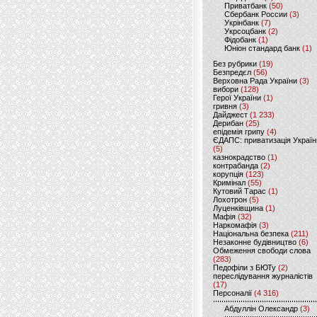
Приватбанк
(50)
Сбербанк России
(3)
Укрінбанк
(7)
Укрсоцбанк
(2)
Фідобанк
(1)
Юніон стандард банк
(1)
Без рубрики
(19)
Безпредєл
(56)
Верховна Рада України
(3)
вибори
(128)
Герої України
(1)
гривня
(3)
Дайджест
(1 233)
Дерибан
(25)
епідемія грипу
(4)
ЄДАПС: приватизація Україн
(5)
казнокрадство
(1)
контрабанда
(2)
корупція
(123)
Кримінал
(55)
Кутовий Тарас
(1)
Лохотрон
(5)
Луценківщина
(1)
Мафія
(32)
Наркомафія
(3)
Національна безпека
(211)
Незаконне будівництво
(6)
Обмеження свободи слова
(283)
Педофіли з БЮТу
(2)
переслідування журналістів
(17)
Персоналії
(4 316)
Абдуллін Олександр
(3)