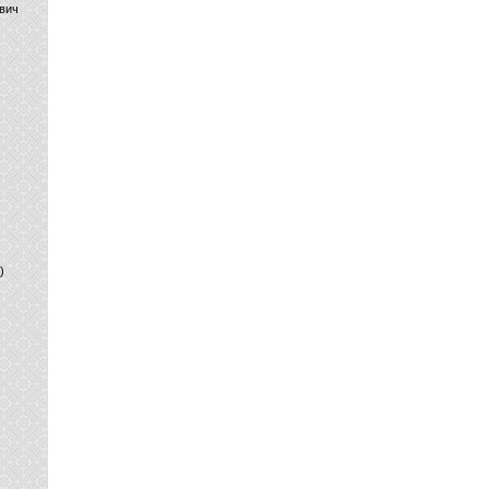
вич
)