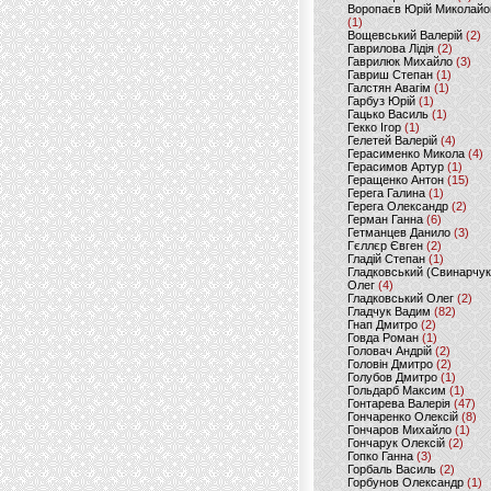
Воропаєв Юрій Миколайо
(1)
Вощевський Валерій
(2)
Гаврилова Лідія
(2)
Гаврилюк Михайло
(3)
Гавриш Степан
(1)
Галстян Авагім
(1)
Гарбуз Юрій
(1)
Гацько Василь
(1)
Гекко Ігор
(1)
Гелетей Валерій
(4)
Герасименко Микола
(4)
Герасимов Артур
(1)
Геращенко Антон
(15)
Герега Галина
(1)
Герега Олександр
(2)
Герман Ганна
(6)
Гетманцев Данило
(3)
Гєллєр Євген
(2)
Гладій Степан
(1)
Гладковський (Свинарчук
Олег
(4)
Гладковський Олег
(2)
Гладчук Вадим
(82)
Гнап Дмитро
(2)
Говда Роман
(1)
Головач Андрій
(2)
Головін Дмитро
(2)
Голубов Дмитро
(1)
Гольдарб Максим
(1)
Гонтарева Валерія
(47)
Гончаренко Олексій
(8)
Гончаров Михайло
(1)
Гончарук Олексій
(2)
Гопко Ганна
(3)
Горбаль Василь
(2)
Горбунов Олександр
(1)