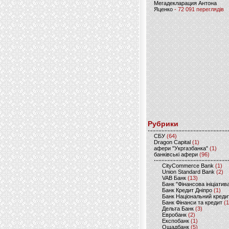
Мегадекларация Антона
Яценко
- 72 091 переглядів
Рубрики
CБУ
(64)
Dragon Capital
(1)
афери "Укргазбанка"
(1)
банківські афери
(96)
CityCommerce Bank
(1)
Union Standard Bank
(2)
VAB Банк
(13)
Банк "Фінансова ініціатив
Банк Кредит Дніпро
(1)
Банк Національний креди
Банк Фінанси та кредит
(1
Дельта Банк
(3)
Евробанк
(2)
Експобанк
(1)
Ощадбанк
(5)