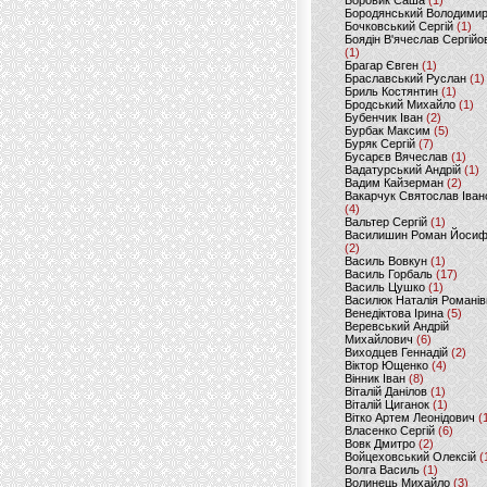
Боровик Саша
(1)
Бородянський Володими
Бочковський Сергій
(1)
Боядін В'ячеслав Сергійо
(1)
Брагар Євген
(1)
Браславський Руслан
(1)
Бриль Костянтин
(1)
Бродський Михайло
(1)
Бубенчик Іван
(2)
Бурбак Максим
(5)
Буряк Сергій
(7)
Бусарєв Вячеслав
(1)
Вадатурський Андрій
(1)
Вадим Кайзерман
(2)
Вакарчук Святослав Іван
(4)
Вальтер Сергій
(1)
Василишин Роман Йоси
(2)
Василь Вовкун
(1)
Василь Горбаль
(17)
Василь Цушко
(1)
Василюк Наталія Романів
Венедіктова Ірина
(5)
Веревський Андрій
Михайлович
(6)
Виходцев Геннадій
(2)
Віктор Ющенко
(4)
Вінник Іван
(8)
Віталій Данілов
(1)
Віталій Циганок
(1)
Вітко Артем Леонідович
(
Власенко Сергій
(6)
Вовк Дмитро
(2)
Войцеховський Олексій
(
Волга Василь
(1)
Волинець Михайло
(3)