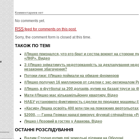
Комментариев нет
No comments yet.
RSS
feed for comments on this post.
Sorry, the comment form is closed at this time.
ТАКОЖ ПО ТЕМІ
#Ляшко признался, что его брат и сестра воюют на стороне п
«ЛНР». Видео
и
З #Ляшко зніматимуть недоторканність за декларування недос
незаконне збагачення?
Потоки лжи: #Ляшко поймали на обмане фермеров
#Ляшко получил 16 миллионов от сделки с экс-регионалом
#Ляшко, в футболці за 200 доларів, купив на базарі труси за 4
Мати #Ляшко має кількамільйонну квартиру. Відео
НАБУ установило фиктивность сделки по продаже машины #Л
«Касир» Ляшка освоїть 400 млн грн на пожежних вертольотах,
$2000, — Ганна Герман наразі виконує функції спічрайтера «Ра
Ляшко і Лозовий в гостях у Авакова. Відео
ОСТАННІ РОЗСЛІДУВАННЯ
Вадим Столар купив дві земельні ділянки на Оболоні