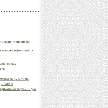
утинских террористов
товірної інформації та
 Рыженковым
0 грн
яшко за 2,2 млн грн
 – Каплін
дикальної партії». Відео