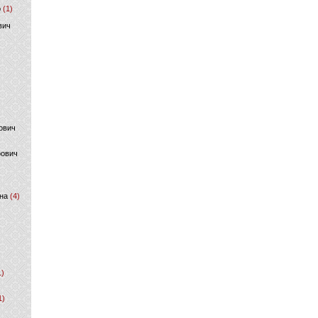
р
(1)
вич
ович
фович
на
(4)
1)
1)