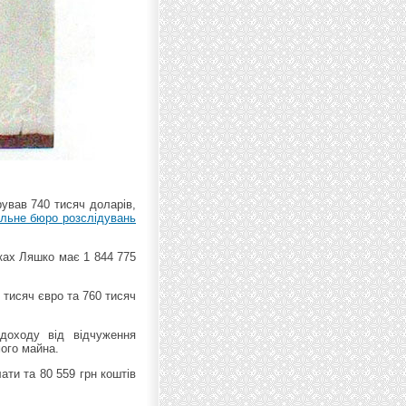
ував 740 тисяч доларів,
альне бюро розслідувань
нках Ляшко має 1 844 775
 тисяч євро та 760 тисяч
доходу від відчуження
мого майна.
лати та 80 559 грн коштів