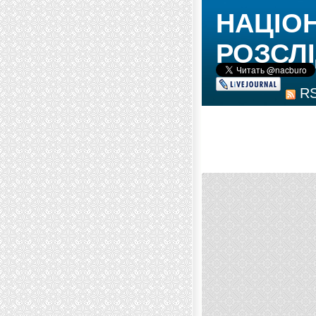
НАЦІО
РОЗСЛІ
R