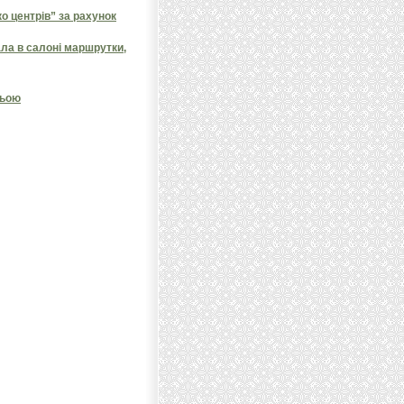
 центрів” за рахунок
ала в салоні маршрутки,
ньою