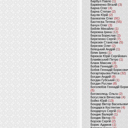
Барбул Павло
(1)
Барвіненко Віталій
(3)
Барна Олег
(4)
Барна Степан
(2)
Баулін Юрій
(2)
Бахматюк Олег
(91)
Бахтеєва Тетяна
(55)
Бачун Олег
(3)
Бейлін Михайло
(1)
Бережна Ірина
(12)
Береза Борислав
(2)
Березенко Сергій
(7)
Березкін Станіслав
(5)
Березюк Олег
(2)
Білецький Андрій
(1)
Білик Ірина
(1)
Бірюков Юрій Сергійович
Блажівський Петро
(1)
Бланк Максим
(3)
Бобов Геннадій
(2)
Бобов Геннадій Борисови
Богартирьова Раїса
(32)
Богдан Андрій
(8)
Богдан Губський
(1)
Богдан Руслан
(8)
Боголюбов Геннадій Бори
(5)
Богомолець Ольга
(2)
Богуслаєв Вячеслав
(4)
Бойко Юрій
(13)
Бондар Віктор Васильови
Бондарєв Костянтин
(4)
Бондарчук Сергій
(1)
Бондик Валерій
(1)
Бондик Віктор
(5)
Борзов Сергiй
(2)
Борис Адамов
(1)