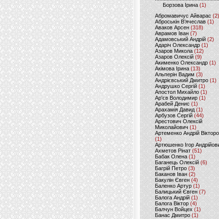
Борзова Ірина
(1)
Абромавичус Айварас
(2
Аброськін В’ячеслав
(1)
Аваков Арсен
(318)
Аврамов Іван
(7)
Адамовський Андрій
(2)
Адаріч Олександр
(1)
Азаров Микола
(12)
Азаров Олексій
(9)
Акименко Олександр
(1)
Акімова Ірина
(13)
Альперін Вадим
(3)
Андрієвський Дмитро
(1)
Андрушко Сергій
(1)
Апостол Михайло
(1)
Ар'єв Володимир
(1)
Арабей Денис
(1)
Арахамія Давид
(1)
Арбузов Сергій
(44)
Арестович Олексій
Миколайович
(1)
Артеменко Андрій Віктор
(1)
Артюшенко Ігор Андрійов
Ахметов Рінат
(51)
Бабак Олена
(1)
Баганець Олексій
(6)
Багрій Петро
(3)
Баканов Іван
(2)
Бакулін Євген
(4)
Баленко Артур
(1)
Балицький Євген
(7)
Балога Андрій
(1)
Балога Віктор
(4)
Балчун Войцех
(1)
Банас Дмитро
(1)