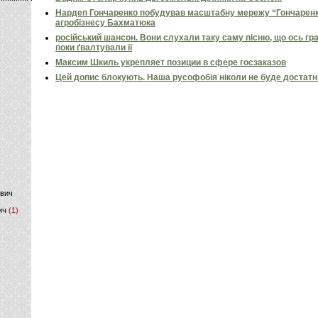
Нардеп Гончаренко побудував масштабну мережу “Гончаренко
агробізнесу Бахматюка
)
російський шансон. Вони слухали таку саму пісню, що ось гр
поки ґвалтували її
Максим Шкиль укрепляет позиции в сфере госзаказов
Цей допис блокують. Наша русофобія ніколи не буде достат
ович
ич
(1)