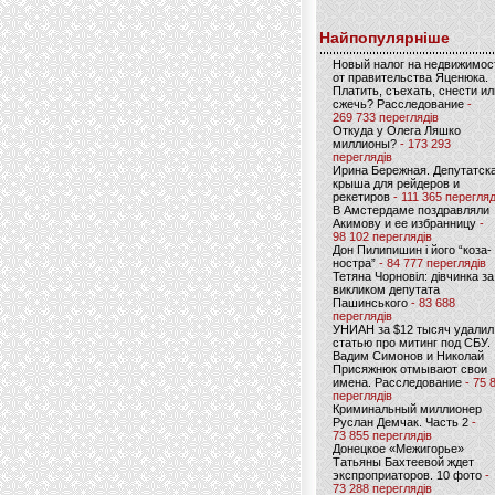
Найпопулярніше
Новый налог на недвижимос
от правительства Яценюка.
Платить, съехать, снести ил
сжечь? Расследование
-
269 733 переглядів
Откуда у Олега Ляшко
миллионы?
- 173 293
переглядів
Ирина Бережная. Депутатск
крыша для рейдеров и
рекетиров
- 111 365 перегляд
В Амстердаме поздравляли
Акимову и ее избранницу
-
98 102 переглядів
Дон Пилипишин і його “коза-
ностра”
- 84 777 переглядів
Тетяна Чорновіл: дівчинка за
викликом депутата
Пашинського
- 83 688
переглядів
УНИАН за $12 тысяч удалил
статью про митинг под СБУ.
Вадим Симонов и Николай
Присяжнюк отмывают свои
имена. Расследование
- 75 
переглядів
Криминальный миллионер
Руслан Демчак. Часть 2
-
73 855 переглядів
Донецкое «Межигорье»
Татьяны Бахтеевой ждет
экспроприаторов. 10 фото
-
73 288 переглядів