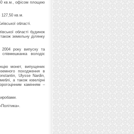
50 кв.м., офісом площею
 127,50 кв.м.
иївської області.
ївської області будинок
 також земельну ділянку
 2004 року випуску та
співмешканка володіє
екцію монет, випущених
оземного походження в
nstantin, Ulysse Nardin,
меблі, а також ювелірні
орогоцінним камінням –
виробами.
«Політика».