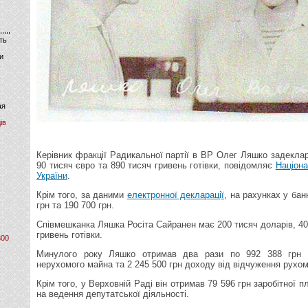
ть
и
ая
ів
Керівник фракції Радикальної партії в ВР Олег Ляшко задеклар
90 тисяч євро та 890 тисяч гривень готівки, повідомляє
Націон
України
.
Крім того, за даними
електронної декларації
, на рахунках у ба
грн та 190 700 грн.
Співмешканка Ляшка Росіта Сайранен має 200 тисяч доларів, 40
гривень готівки.
800
Минулого року Ляшко отримав два рази по 992 388 грн 
нерухомого майна та 2 245 500 грн доходу від відчуження рухо
Крім того, у Верховній Раді він отримав 79 596 грн заробітної п
на ведення депутатської діяльності.