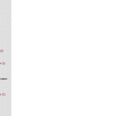
(2)
ч
(1)
сович
ч
(1)