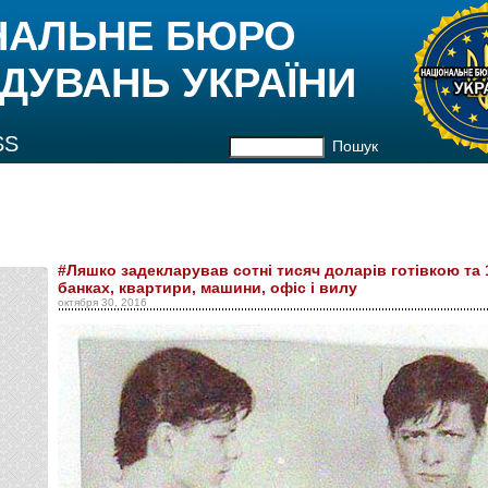
НАЛЬНЕ БЮРО
ДУВАНЬ УКРАЇНИ
SS
Пошук
#Ляшко задекларував сотні тисяч доларів готівкою та 1
банках, квартири, машини, офіс і вилу
октября 30, 2016