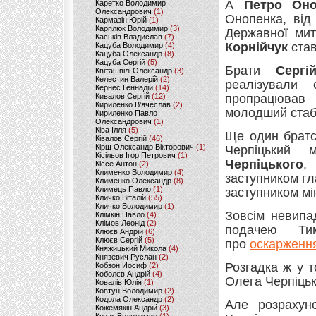
А
Петро Оно
Каретко Володимир
Олександрович
(1)
Онопенка, від
Кармазін Юрій
(1)
Карплюк Володимир
(3)
Державної мит
Каськів Владислав
(7)
Корнійчук
став
Кацуба Володимир
(4)
Кацуба Олександр
(8)
Кацуба Сергій
(5)
Брати
Сергі
Квіташвілі Олександр
(3)
Келестин Валерій
(2)
реалізували
Кернес Геннадій
(14)
Кивалов Сергій
(12)
пропрацював 
Кириленко В’ячеслав
(2)
молодший стаб
Кириленко Павло
Олександрович
(1)
Ківа Ілля
(5)
Ще один братс
Ківалов Сергій
(46)
Кірш Олександр Вікторович
(1)
Черпіцький
Кісільов Ігор Петрович
(1)
Черпіцького
,
Кіссе Антон
(2)
Клименко Володимир
(4)
заступником гл
Клименко Олександр
(8)
Климець Павло
(1)
заступником мі
Кличко Віталій
(55)
Кличко Володимир
(1)
Зовсім невипа
Клімкін Павло
(4)
Клімов Леонід
(2)
подачею Ти
Клюєв Андрій
(6)
Клюєв Сергій
(5)
про
оскарження
Княжицький Микола
(4)
Князевич Руслан
(2)
Розгадка ж у 
Кобзон Иосиф
(2)
Коболєв Андрій
(4)
Олега Черпіць
Ковалів Юлія
(1)
Ковтун Володимир
(2)
Кодола Олександр
(2)
Але розрахун
Кожемякін Андрій
(3)