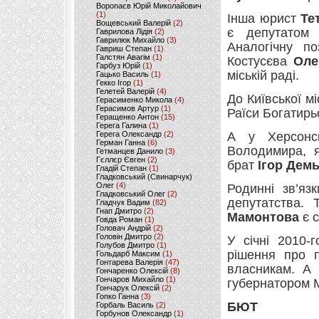
Воропаєв Юрій Миколайович
(1)
Інша юрист
Те
Вощевський Валерій
(2)
є депутатом 
Гаврилова Лідія
(2)
Гаврилюк Михайло
(3)
Аналогічну по
Гавриш Степан
(1)
Галстян Авагім
(1)
Костусєва
Оле
Гарбуз Юрій
(1)
міській раді.
Гацько Василь
(1)
Гекко Ігор
(1)
Гелетей Валерій
(4)
До Київської м
Герасименко Микола
(4)
Герасимов Артур
(1)
Раїси Богатирь
Геращенко Антон
(15)
Герега Галина
(1)
Герега Олександр
(2)
А у Херсонсь
Герман Ганна
(6)
Володимира, я
Гетманцев Данило
(3)
Гєллєр Євген
(2)
брат
Ігор Демь
Гладій Степан
(1)
Гладковський (Свинарчук)
Олег
(4)
Родинні зв’яз
Гладковський Олег
(2)
депутатства.
Гладчук Вадим
(82)
Гнап Дмитро
(2)
Мамонтова
є с
Говда Роман
(1)
Головач Андрій
(2)
Головін Дмитро
(2)
У січні 2010-
Голубов Дмитро
(1)
рішення про п
Гольдарб Максим
(1)
Гонтарева Валерія
(47)
власникам. А 
Гончаренко Олексій
(8)
Гончаров Михайло
(1)
губернатором 
Гончарук Олексій
(2)
Гопко Ганна
(3)
БЮТ
Горбаль Василь
(2)
Горбунов Олександр
(1)