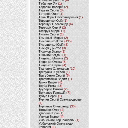
Табачник Дмитро
(6)
Табачник Ян
(1)
Тарасюк Валерій
(2)
Тарута Сергій
(8)
Татаров Олег
(1)
Тацій Юрій Олександрович
(1)
Терещенко Юрій
(1)
Терещук Олександр
(6)
Терьохін Сергій
(2)
Тетерук Андрій
(1)
Тигіпко Сергій
(1)
Тимонькін Борис
(2)
Тимошенко Юлія
(135)
Тимошенко Юрій
(3)
Тимчук Дмитро
(3)
Тихонов Віктор
(1)
Тицький Богдан
(1)
Тищенко Микола
(2)
Тищенко Олена
(8)
Тищенко Сергій
(4)
Ткаченко Олександр
(10)
Требушкін Руслан
(1)
Тригубенко Сергій
(6)
Трофименко Вадим
(1)
Троян Вадим
(6)
Труба Роман
(3)
Трубаров Віталій
(2)
Труханов Геннадій
(7)
Тулуб Сергій
(1)
Турчин Сергій Олександрович
(1)
Турчинов Олександр
(35)
Тягнибок Олег
(2)
Ударцов Юрій
(1)
Уколов Віктор
(4)
Уманський Ігор Іванович
(1)
Урбанський Олександр
Ігорович
(1)