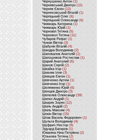
Чернушенко Антон
(1)
Чернявський Дмитро
(11)
Черняк Євген
(12)
Черняховський Віталій
(1)
Черпіцький Олег
(6)
Черпіцький Олександр
(6)
Чижмарь Катерина
(1)
Чижмарь Юрій
(1)
Чорновіл Тетяна
(5)
Чорновол Тетяна
(11)
Чубаров Рефат
(1)
Чумак Віктор
(3)
Шабунін Віталій
(4)
Шандра Володимир
(2)
Шаповалов Анатолій
(1)
Шапошніков Ростислав
(1)
Шарий Анатолий
(6)
Шахов Сергій
(2)
Швайка Ігор
(1)
Шевляк Ілля
(3)
Шевцов Євген
(1)
Шевченко Артем
(1)
Шевченко Ігор
(1)
Шеляженко Юрій
(6)
Шенцев Дмитро
(3)
Шепелев Олександр
(39)
Шипко Андрій
(1)
Шкиряк Зорян
(12)
Шкіль Андрій
(2)
Шкіль Максим
(4)
Шокін Віктор
(15)
Шпак Василь Федорович
(1)
Шульга Володимир
(4)
Шуфрич Нестор
(8)
Эдуард Багиров
(1)
Южаніна Ніна Петрівна
(2)
Юзькова Тетяна
(2)