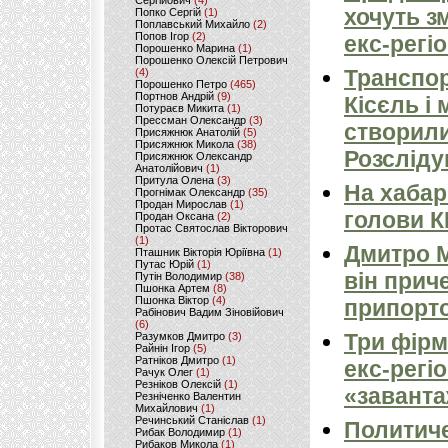
Сергійович
(4)
хочуть з
Попко Сергій
(1)
Поплавський Михайло
(2)
Попов Ігор
(2)
екс-регі
Порошенко Марина
(1)
Порошенко Олексій Петрович
Транспор
(4)
Порошенко Петро
(465)
Портнов Андрій
(9)
Кісєль і
Потураєв Микита
(1)
Прессман Олександр
(3)
створили
Присяжнюк Анатолій
(5)
Присяжнюк Микола
(38)
Розсліду
Присяжнюк Олександр
Анатолійович
(1)
Притула Олена
(3)
На хабар
Прогнімак Олександр
(35)
Продан Мирослав
(1)
голови 
Продан Оксана
(2)
Протас Святослав Вікторович
(1)
Дмитро М
Пташник Вікторія Юріївна
(1)
Путас Юрій
(1)
він прич
Путін Володимир
(38)
Пшонка Артем
(8)
Пшонка Віктор
(4)
припорто
Рабінович Вадим Зіновійович
(6)
Три фірм
Разумков Дмитро
(3)
Райнін Ігор
(5)
Ратніков Дмитро
(1)
екс-регі
Рачук Олег
(1)
Резніков Олексій
(1)
«заванта
Резніченко Валентин
Михайлович
(1)
Речинський Станіслав
(1)
Политиче
Рибак Володимир
(1)
Рибаков Микола
(1)