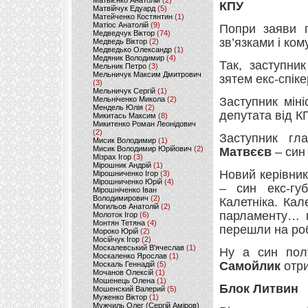
Матвієнко Анатолій
(2)
КПУ
Матвійчук Едуард
(5)
Матейченко Костянтин
(1)
Матіос Анатолій
(9)
Попри заяви п
Медведчук Віктор
(74)
зв’язками і ком
Медведь Віктор
(2)
Медведько Олександр
(1)
Медяник Володимир
(4)
Так, заступни
Мельник Петро
(3)
Мельничук Максим Дмитрович
зятем екс-спік
(3)
Мельничук Сергій
(1)
Мельніченко Микола
(2)
Заступник мін
Мендель Юлія
(2)
депутата від 
Микитась Максим
(8)
Микитенко Роман Леонідович
(2)
Заступник гл
Мисик Володимир
(1)
Мисик Володимир Юрійович
(2)
Матвєєв
– син
Мізрах Ігор
(3)
Мірошник Андрій
(1)
Новий керівни
Мірошниченко Ігор
(3)
Мірошниченко Юрій
(4)
– син екс-гу
Мірошніченко Іван
Володимирович
(2)
Калетніка. Кал
Могильов Анатолій
(2)
парламенту… по
Молоток Ігор
(6)
Монтян Тетяна
(4)
перешли на роб
Мороко Юрій
(2)
Мосійчук Ігор
(2)
Москалевський В'ячеслав
(1)
Ну а син пол
Москаленко Ярослав
(1)
Самойлик
отри
Москаль Геннадій
(5)
Мочанов Олексій
(1)
Мошенець Олена
(1)
Блок Литвин
Мошенский Валерий
(5)
Муженко Віктор
(1)
Мужчиль Олег (Сергій Аміров)