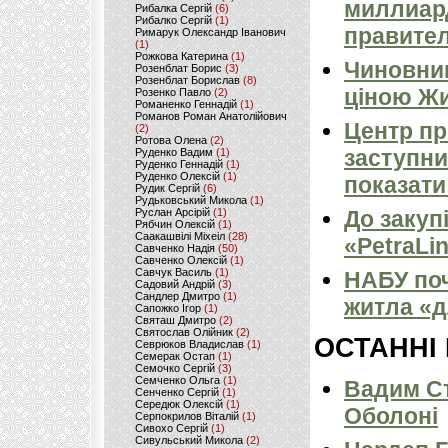
миллиард
Рибалка Сергій
(6)
Рибалко Сергій
(1)
правител
Римарук Олександр Іванович
(1)
Рожкова Катерина
(1)
Чиновник
Розенблат Борис
(3)
Розенблат Борислав
(8)
ціною Жи
Розенко Павло
(2)
Романенко Геннадій
(1)
Романов Роман Анатолійович
Центр пр
(2)
Ротова Олена
(2)
заступни
Руденко Вадим
(1)
Руденко Геннадій
(1)
Руденко Олексій
(1)
показати
Рудик Сергій
(6)
Рудьковський Микола
(1)
Руслан Арсірій
(1)
До закуп
Рябчин Олексій
(1)
Саакашвілі Міхеіл
(28)
«PetraLi
Савченко Надія
(50)
Савченко Олексій
(1)
Савчук Василь
(1)
НАБУ поч
Садовий Андрій
(3)
Сандлер Дмитро
(1)
житла «д
Сапожко Ігор
(1)
Святаш Дмитро
(2)
Святослав Олійник
(2)
ОСТАННІ
Севрюков Владислав
(1)
Семерак Остап
(1)
Семочко Сергій
(3)
Семченко Ольга
(1)
Вадим Ст
Сенченко Сергій
(1)
Середюк Олексій
(1)
Оболоні
Серпокрилов Віталій
(1)
Сивохо Сергій
(1)
Сивульський Микола
(2)