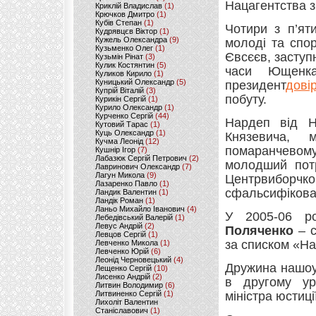
Нацагентства з 
Криклій Владислав
(1)
Крючков Дмитро
(1)
Кубів Степан
(1)
Чотири з п’ят
Кудрявцєв Віктор
(1)
Кужель Олександра
(9)
молоді та спо
Кузьменко Олег
(1)
Євсєєв, заступ
Кузьмін Рінат
(3)
Кулик Костянтин
(5)
часи Ющенка
Куликов Кирило
(1)
Куницький Олександр
(5)
президент
дові
Купрій Віталій
(3)
побуту.
Курикін Сергій
(1)
Курило Олександр
(1)
Курченко Сергій
(44)
Нардеп від
Кутовий Тарас
(1)
Куць Олександр
(1)
Князевича, 
Кучма Леонід
(12)
помаранчевому 
Кушнір Ігор
(7)
Лабазюк Сергій Петрович
(2)
молодший пот
Лавринович Олександр
(7)
Лагун Микола
(9)
Центрвиборчко
Лазаренко Павло
(1)
сфальсифікова
Ландик Валентин
(1)
Ландік Роман
(1)
Ланьо Михайло Іванович
(4)
У 2005-06 р
Лебедівський Валерій
(1)
Левус Андрій
(2)
Поляченко
– с
Левцов Сергій
(1)
за списком «На
Левченко Микола
(1)
Левченко Юрій
(6)
Леонід Черновецький
(4)
Дружина нашоу
Лещенко Сергій
(10)
Лисенко Андрій
(2)
в другому ур
Литвин Володимир
(6)
Литвиненко Сергій
(1)
міністра юстиції
Лихоліт Валентин
Станіславович
(1)