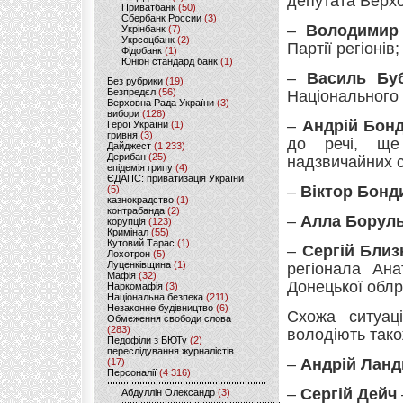
депутата Верхо
Приватбанк
(50)
Сбербанк России
(3)
–
Володимир
Укрінбанк
(7)
Укрсоцбанк
(2)
Партії регіонів;
Фідобанк
(1)
Юніон стандард банк
(1)
–
Василь Б
Без рубрики
(19)
Безпредєл
(56)
Національного 
Верховна Рада України
(3)
вибори
(128)
–
Андрій Бон
Герої України
(1)
гривня
(3)
до речі, ще 
Дайджест
(1 233)
Дерибан
(25)
надзвичайних с
епідемія грипу
(4)
ЄДАПС: приватизація України
–
Віктор Бонд
(5)
казнокрадство
(1)
контрабанда
(2)
–
Алла Борул
корупція
(123)
Кримінал
(55)
Кутовий Тарас
(1)
–
Сергій Бли
Лохотрон
(5)
Луценківщина
(1)
регіонала Ан
Мафія
(32)
Донецької облр
Наркомафія
(3)
Національна безпека
(211)
Незаконне будівництво
(6)
Схожа ситуац
Обмеження свободи слова
(283)
володіють тако
Педофіли з БЮТу
(2)
переслідування журналістів
–
Андрій Ланд
(17)
Персоналії
(4 316)
–
Сергій Дейч
Абдуллін Олександр
(3)