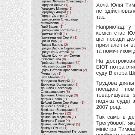
Горган (Лялька) Олександр
(1)
Хоча Юлія Тим
Гордеєв Денис
(1)
Гордієнко Микола
(1)
не здійснювал
Гордійчук Андрій
(1)
Гордон Дмитро
(7)
так.
Грановський Олександр
Михайлович
(10)
Наприклад, у 
Гриб Вадим
(1)
Григоришин Костянтин
(5)
комісії стає
Юл
Гримчак Юрій
(1)
Гриневецький Сергій
(1)
цієї посади де
Гринів Ігор
(3)
призначення в
Грицак Василь
(2)
Грицак Василь Сергійович
(4)
та помічником 
Гриценко Анатолій
(8)
Грішин Костянтин (Семен
Семенченко)
(8)
На дострокови
Гройсман Володимир
(62)
БЮТ потрапл
Губський Богдан
(3)
Гудзь Наталія Ярославівна
(2)
суду Віктора Ш
Гужва Ігор
(1)
Гута Микола
(1)
Давиденко Валерій
(1)
Трудова діяль
Данилець Володимир
(1)
посадою помі
Данилюк Олександр
Олександрович
(6)
товаришував 
Данченко Олександр
(3)
Дегрик Олена
(1)
подяка судді 
Дейдей Євген Сергійович
(9)
2007 році.
Дейнеко Сергій
(1)
Демішкан Володимир
(1)
Демчак Руслан
(12)
Так само в д
Демченко Людмила
(1)
Демчина Павло
(4)
Трегубової, я
Демчишин Володимир
(5)
Демчук Ольга
(1)
міністра Тимош
Денисенко Анатолій Петрович