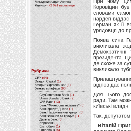
При чому ци
Мегадекларация Антона
Яценко
- 72 091 переглядів
Коровіцин був
словами самог
нардеп віддає 
Герман як її в
урядовця до при
Поява сина Ге
викликала жод
Демократичні 
президента. Ци
де схоже за су
викликало публ
Рубрики
CБУ
(64)
Прилаштуванн
Dragon Capital
(1)
відповідає полі
афери "Укргазбанка"
(1)
банківські афери
(96)
Для цього дос
CityCommerce Bank
(1)
Union Standard Bank
(2)
ради. Там можн
VAB Банк
(13)
київські владні
Банк "Фінансова ініціатива"
(3)
Банк Кредит Дніпро
(1)
Банк Національний кредит
(3)
Так, депутатом 
Банк Фінанси та кредит
(1)
Дельта Банк
(3)
Евробанк
(2)
–
Віталій При
Експобанк
(1)
Ощадбанк
(5)