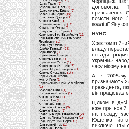
Козак Володимир
(1)
Черпіцька вза
Козак Тарас
(2)
допомогла, 
Козловський Олег
(4)
Колесниченко Вадим
(5)
призначення О
Колесніков Борис
(10)
Колєсніков Дмитро
(1)
помсти його б
Колобов Юрій
(1)
коаліції Януков
Коломойський Ігор
(123)
Кондратюк Олена
(1)
Кондрашенко Сергій
(1)
НУНС
Кононенко Ігор Віталійович
(21)
Константіновський Вячеслав
Леонідович
(1)
Хрестоматійни
Копанчук Олена
(1)
владу перестал
Корбан Геннадій
(33)
Корж Віктор
(3)
посади родич
Корнацький Аркадій
(2)
Корнійчук Євген
(1)
України» наро
Коровченко Сергій
(1)
часу нікому не
Королевська Наталія
(5)
Король Марія Григорівна
(1)
Король Олександр
(16)
А в 2005-му з
Корчинська Оксана
Анатоліївна
(1)
призначають 24
Корявченков Юрій Валерійович
президента, як
(1)
Костенко Євген
(1)
він працював е
Костицький Василь
(1)
Костюшко Олег
(1)
Косюк Юрій
(15)
Цілком в дусі
Котвіцький Ігор
(10)
Кошелєва Альона
(3)
вже при новій 
Кошмак Вадим
(1)
на посаду зас
Кравець Андрій Віталійович
(2)
Кравчук Леонід Макарович
(1)
Ющенка його
Краснокутський Сергій
(1)
Кривецький Ігор
(1)
виключенням о
Кривонос Павло
(1)