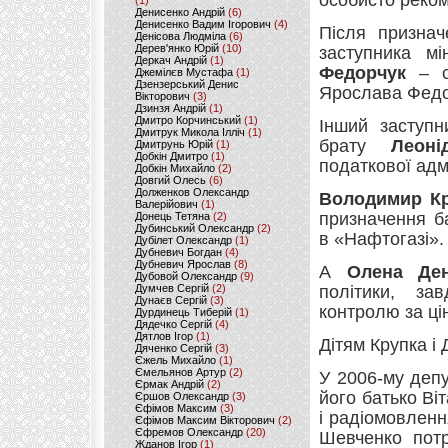
особисто реком
(1)
Денисенко Андрій
(6)
Денисенко Вадим Ігорович
(4)
Після призна
Денісова Людміла
(6)
Дерев'янко Юрій
(10)
заступника мі
Деркач Андрій
(1)
Федорчук
– си
Джемілєв Мустафа
(1)
Дзензерський Денис
Ярослава Федо
Вікторович
(3)
Дзинзя Андрій
(1)
Дмитро Корчинський
(1)
Інший заступн
Дмитрук Микола Ілліч
(1)
брату
Леон
Дмитрунь Юрій
(1)
Добкін Дмитро
(1)
податкової адмін
Добкін Михайло
(2)
Довгий Олесь
(6)
Долженков Олександр
Володимир К
Валерійович
(1)
призначення б
Донець Тетяна
(2)
Дубинський Олександр
(2)
в «Нафтогазі».
Дубілет Олександр
(1)
Дубневич Богдан
(4)
Дубневич Ярослав
(8)
А
Олена Де
Дубовой Олександр
(9)
Думчев Сергій
(2)
політики, за
Дунаєв Сергій
(3)
контролю за ці
Дурдинець Тиберій
(1)
Дядечко Сергій
(4)
Дятлов Ігор
(1)
Дітям Крупка і 
Дяченко Сергій
(3)
Єжель Михайло
(1)
Ємельянов Артур
(2)
У 2006-му деп
Єрмак Андрій
(2)
його батько В
Єршов Олександр
(3)
Єфімов Максим
(3)
і радіомовлен
Єфімов Максим Вікторович
(2)
Єфремов Олександр
(20)
Шевченко пот
Жданов Ігор
(1)