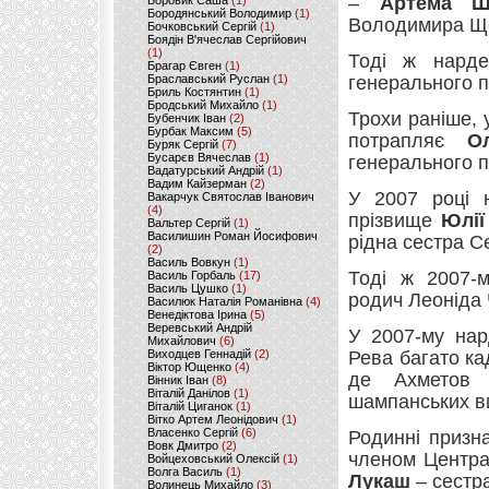
–
Артема Щ
Боровик Саша
(1)
Бородянський Володимир
(1)
Володимира Щ
Бочковський Сергій
(1)
Боядін В'ячеслав Сергійович
(1)
Тоді ж нард
Брагар Євген
(1)
Браславський Руслан
(1)
генерального п
Бриль Костянтин
(1)
Бродський Михайло
(1)
Трохи раніше, 
Бубенчик Іван
(2)
Бурбак Максим
(5)
потрапляє
О
Буряк Сергій
(7)
Бусарєв Вячеслав
(1)
генерального п
Вадатурський Андрій
(1)
Вадим Кайзерман
(2)
У 2007 році н
Вакарчук Святослав Іванович
(4)
прізвище
Юлії
Вальтер Сергій
(1)
Василишин Роман Йосифович
рідна сестра С
(2)
Василь Вовкун
(1)
Тоді ж 2007-
Василь Горбаль
(17)
Василь Цушко
(1)
родич Леоніда 
Василюк Наталія Романівна
(4)
Венедіктова Ірина
(5)
Веревський Андрій
У 2007-му на
Михайлович
(6)
Виходцев Геннадій
(2)
Рева багато ка
Віктор Ющенко
(4)
де Ахметов 
Вінник Іван
(8)
Віталій Данілов
(1)
шампанських в
Віталій Циганок
(1)
Вітко Артем Леонідович
(1)
Власенко Сергій
(6)
Родинні призн
Вовк Дмитро
(2)
членом Централ
Войцеховський Олексій
(1)
Волга Василь
(1)
Лукаш
– сестр
Волинець Михайло
(3)