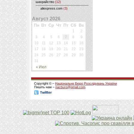
шахрайство
(12)
aliexpress.com
(3)
Август 2026
Пн
Вт
Ср
Чт
Пт
Сб
Вс
1
2
3
4
5
6
7
8
9
10
11
12
13
14
15
16
17
18
19
20
21
22
23
24
25
26
27
28
29
30
31
« Июл
Copyright © –
Національне Бюро Розслідувань України
Пишіть нам –
nacburo@gmail.com
.