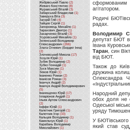
сформованим 
Жебрівський Павло
(2)
Жеваго Констянтин
(8)
агітатором.
Журавський Віталій
(3)
Забарський Владислав
(1)
Заверуха Віта
(3)
Родичі БЮТівс
Загорій Гліб
(4)
радах.
Зайцев Сергій
(1)
Запорожець Михайло
(1)
Зарахович Дмитро
(1)
Володимир С
Захарченко Віталій
(3)
Згуровський Михайло
(1)
депутат БЮТ в 
Зеленський Володимир
Олександрович
(266)
Івана Куровськ
Злата Огневич (Бордюг Інна)
Таран
, син Ві
(2)
Злочевський Микола
(17)
від БЮТ.
Зозуля Юрій
(1)
Зубик Володимир
(2)
Зубко Геннадій
(1)
Також до Ки
Зуєв Максим
(1)
дружина колиш
Зюков Юрій
(1)
Іваненко Роман
(2)
Олександра Ч
Іванісов Роман
(3)
Іванчук Андрій
(2)
«Індустріальн
Іванчук Андрій Володимирович
(5)
Народний депут
Іванющенко Юрій
(17)
Ілларіонов Андрій
(1)
обох доля не
Ільюк Артем Олександрович
(2)
Одеської міськ
Іоффе Юлій
(1)
уряду Тимошенк
Калетник Григорій
(1)
Калетник Ігор
(33)
Кальцев Володимир
(1)
У БЮТівського
Камельчук Юрій
(1)
Карабань Володимир
який став суд
Миколайович
(1)