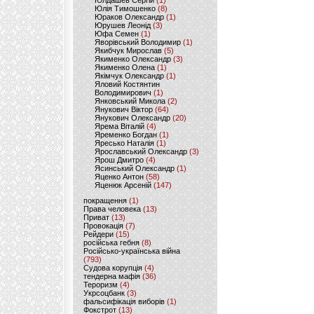
Юлдашев Сергій
(1)
Юлія Тимошенко
(8)
Юраков Олександр
(1)
Юрушев Леонід
(3)
Юфа Семен
(1)
Яворівський Володимир
(1)
Якибчук Мирослав
(5)
Якименко Олександр
(3)
Якименко Олена
(1)
Якімчук Олександр
(1)
Яловий Костянтин
Володимирович
(1)
Янковський Микола
(2)
Янукович Віктор
(64)
Янукович Олександр
(20)
Ярема Віталій
(4)
Яременко Богдан
(1)
Яресько Наталія
(1)
Ярославський Олександр
(3)
Ярош Дмитро
(4)
Ясинський Олександр
(1)
Яценко Антон
(58)
Яценюк Арсеній
(147)
покращення
(1)
Права человека
(13)
Приват
(13)
Провокація
(7)
Рейдери
(15)
російська гебня
(8)
Російсько-українська війна
(793)
Судова корупція
(4)
тендерна мафія
(36)
Тероризм
(4)
Укрсоцбанк
(3)
фальсифікація виборів
(1)
Фокстрот
(13)