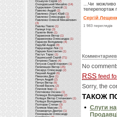
Осьмухін Сергій
(2)
…Чи можливо 
Охендовський Михайло
(14)
Оцерклевич Олексій
(1)
телерепортаж п
Павелко Андрій
(2)
Павленко (Хорт) Юрій
(1)
Павленко Олександра
(1)
Сергій Лещенк
Павленко Олексій Михайлович
(3)
1 983 переглядів
Павліш Павло
(1)
Палиця Ігор
(3)
Палютін Філіп
(1)
Парамонов Віктор
(1)
Парамонова Олександра
(1)
Парасюк Володимир
(4)
Парубій Андрій
(9)
Парцхаладзе Лев
(1)
Паршин Константин
(1)
Пастух Тарас
(1)
Комментариев
Пашинський Сергій
(71)
Петренко Павло
(4)
Петухов Сергій Ігорович
(1)
No comments
Пилипишин Віктор
(25)
Писарук Олександр
(2)
Пишний Андрій
(6)
RSS
feed fo
Пімахова Діна
(1)
Пінчук Андрій
(2)
Пінчук Віктор
(6)
Sorry, the co
Пісний Василь
(2)
Плачков Іван
(1)
Плотнікова Оксана
(1)
ТАКОЖ ПО
Полищук Володимир
(2)
Поліщук Віктор Степанович
(1)
Поліщук Володимир
(1)
Полторак Степан
(3)
Слуги на
Поляков Максим
(7)
Понамарчук Дмитро
(1)
Продавці
Пономарьов Олександр