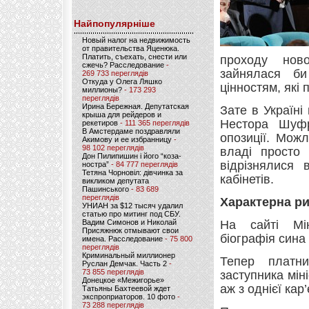
Найпопулярніше
Новый налог на недвижимость
от правительства Яценюка.
Платить, съехать, снести или
проходу ново
сжечь? Расследование
-
зайнялася би
269 733 переглядів
Откуда у Олега Ляшко
цінностям, які 
миллионы?
- 173 293
переглядів
Ирина Бережная. Депутатская
Зате в Україн
крыша для рейдеров и
Нестора Шуфр
рекетиров
- 111 365 переглядів
В Амстердаме поздравляли
опозиції. Мож
Акимову и ее избранницу
-
98 102 переглядів
владі просто
Дон Пилипишин і його “коза-
відрізнялися 
ностра”
- 84 777 переглядів
Тетяна Чорновіл: дівчинка за
кабінетів.
викликом депутата
Пашинського
- 83 689
переглядів
Характерна рис
УНИАН за $12 тысяч удалил
статью про митинг под СБУ.
Вадим Симонов и Николай
На сайті Мін
Присяжнюк отмывают свои
біографія сина
имена. Расследование
- 75 800
переглядів
Криминальный миллионер
Тепер платни
Руслан Демчак. Часть 2
-
73 855 переглядів
заступника мін
Донецкое «Межигорье»
аж з однієї ка
Татьяны Бахтеевой ждет
экспроприаторов. 10 фото
-
73 288 переглядів