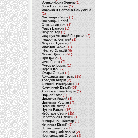
Усенко-Чорна Жанна
(2)
Усов Констянтин
(1)
Фабрикант Світлана Самуілівна
(2)
Фаєрмарк Сергій
(1)
Фаєрмарк Сергій
Олександрович
(1)
Файст Валерій
(1)
Федєєв Ігор
(1)
Федорук Анатолій Петрович
(2)
Федорчук Анатолій
(1)
Федосов Едуард
(1)
Филатов Борис
(11)
Філатов Олексій
(6)
Фірташ Дмитро
(28)
Фріз Ірина
(1)
Фукс Павло
(7)
Фуксман Борис
(1)
Фурсін Іван
(2)
Хмара Степан
(1)
Холодницький Назар
(15)
Холодов Андрій
(2)
Хоменко Володимир
(1)
Хомутиннік Віталій
(52)
Хорошевський Андрій
(1)
Царьов Олег
(1)
Циганков Андрій
(3)
Циплаков Руслан
(7)
Цуканов Віктор
(1)
Цушко Василь
(16)
Чеботарь Сергій
(15)
Чеботарьов Олексій
(1)
Чемерис Володимир
(1)
Чепинога Віталій
(1)
Черкаський Ігор
(12)
Черновецький Леонід
(2)
Черновецький Степан
(3)