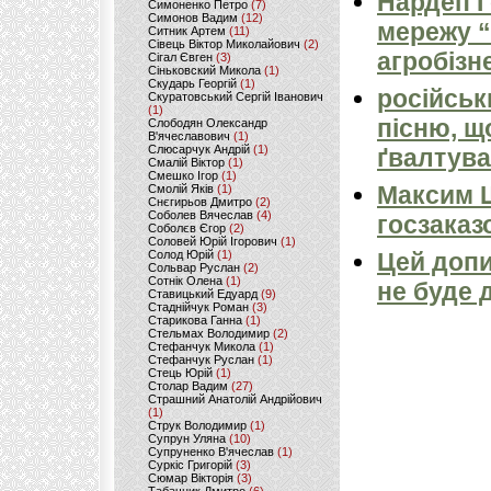
Нардеп 
Симоненко Петро
(7)
Симонов Вадим
(12)
мережу “
Ситник Артем
(11)
Сівець Віктор Миколайович
(2)
агробізн
Сігал Євген
(3)
Сіньковский Микола
(1)
Скударь Георгій
(1)
російськ
Скуратовський Сергій Іванович
(1)
пісню, щ
Слободян Олександр
В'ячеславович
(1)
Слюсарчук Андрій
(1)
ґвалтува
Смалій Віктор
(1)
Смешко Ігор
(1)
Максим 
Смолій Яків
(1)
Снєгирьов Дмитро
(2)
Соболев Вячеслав
(4)
госзаказ
Соболєв Єгор
(2)
Соловей Юрій Ігорович
(1)
Солод Юрій
(1)
Цей допи
Сольвар Руслан
(2)
Сотнік Олена
(1)
не буде 
Ставицький Едуард
(9)
Стаднійчук Роман
(3)
Старикова Ганна
(1)
Стельмах Володимир
(2)
Стефанчук Микола
(1)
Стефанчук Руслан
(1)
Стець Юрій
(1)
Столар Вадим
(27)
Страшний Анатолій Андрійович
(1)
Струк Володимир
(1)
Супрун Уляна
(10)
Супруненко В'ячеслав
(1)
Суркіс Григорій
(3)
Сюмар Вікторія
(3)