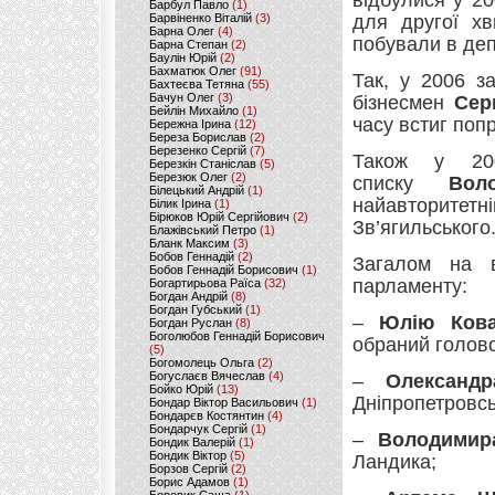
відбулися у 2
Барбул Павло
(1)
Барвіненко Віталій
(3)
для другої хв
Барна Олег
(4)
побували в деп
Барна Степан
(2)
Баулін Юрій
(2)
Бахматюк Олег
(91)
Так, у 2006 з
Бахтеєва Тетяна
(55)
Бачун Олег
(3)
бізнесмен
Сер
Бейлін Михайло
(1)
часу встиг поп
Бережна Ірина
(12)
Береза Борислав
(2)
Березенко Сергій
(7)
Також у 20
Березкін Станіслав
(5)
Березюк Олег
(2)
списку
Вол
Білецький Андрій
(1)
найавторитетн
Білик Ірина
(1)
Бірюков Юрій Сергійович
(2)
Зв’ягильського
Блажівський Петро
(1)
Бланк Максим
(3)
Бобов Геннадій
(2)
Загалом на в
Бобов Геннадій Борисович
(1)
парламенту:
Богартирьова Раїса
(32)
Богдан Андрій
(8)
Богдан Губський
(1)
–
Юлію Кова
Богдан Руслан
(8)
Боголюбов Геннадій Борисович
обраний голово
(5)
Богомолець Ольга
(2)
Богуслаєв Вячеслав
(4)
–
Олександ
Бойко Юрій
(13)
Дніпропетровсь
Бондар Віктор Васильович
(1)
Бондарєв Костянтин
(4)
Бондарчук Сергій
(1)
–
Володимир
Бондик Валерій
(1)
Бондик Віктор
(5)
Ландика;
Борзов Сергiй
(2)
Борис Адамов
(1)