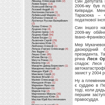
Син депутата
Лівшиць Олександр Ілліч
(2)
Ложкін Борис
(13)
2006-му був п
Лозінський Віктор
(9)
Лозовий Андрій
(6)
Київради. Ме
Локтіонова Наталя
(1)
Тарасюка –
Лубківський Маркіян
(1)
Лубченко Олексій
(1)
податкової інс
Лук'янчук Руслан Валерійович
(2)
Лукаш Олена
(3)
Син іншого н
Луценко Ігор
(4)
2009-му обійн
Луценко Ірина
(14)
Луценко Юрій
(94)
Івано-Франківсь
Львов Богдан
(1)
Льовочкін Сергій
(29)
Льовочкіна Юлія
(7)
Мер Мукачево
Любченко Олексій
(1)
двоюрідний 
Лялька (Горган) Олександр
(4)
Лях Вадим
(1)
президента. Т
Ляшко Олег
(85)
М'ялик Віктор
(1)
річна
Леся О
Магута Роман
(1)
спадок: Леся 
Мазепа Ігор
(2)
Макар'ян Давид Борисович
(1)
автокатастроф
Макаренко Анатолій
(2)
Македон Юрій
(3)
захист у 2004 р
Максімов Сергій
(1)
Маліков Віталій
(1)
Малінін Олександр
(1)
Ну а племінни
Манцуров Игорь
(1)
є суддею в Пе
Маркевич Ярослав
Володимирович
(1)
тоді, коли дяд
Марков Ігор
(2)
Мартиненко Микола
(26)
першим заступ
Марушевська Юлія
(3)
правосуддя.
Маслов Юрій Костянтинович
(2)