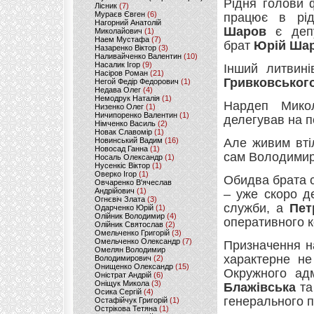
Рідня голови 
Лісник
(7)
Мураєв Євген
(6)
працює в рід
Нагорний Анатолій
Шаров
є депу
Миколайович
(1)
Наем Мустафа
(7)
брат
Юрій Ша
Назаренко Віктор
(3)
Наливайченко Валентин
(10)
Насалик Ігор
(9)
Інший литвин
Насіров Роман
(21)
Гривковськог
Негой Федір Федорович
(1)
Недава Олег
(4)
Немодрук Наталія
(1)
Нардеп Мик
Низенко Олег
(1)
Ничипоренко Валентин
(1)
делегував на п
Німченко Василь
(2)
Новак Славомір
(1)
Новинський Вадим
(16)
Але живим вті
Новосад Ганна
(1)
сам Володимир
Носаль Олександр
(1)
Нусенкіс Віктор
(1)
Оверко Ігор
(1)
Обидва брата 
Овчаренко В'ячеслав
Андрійович
(1)
– уже скоро д
Огнєвіч Злата
(3)
служби, а
Пет
Одарченко Юрій
(1)
Олійник Володимир
(4)
оперативного 
Олійник Святослав
(2)
Омельченко Григорій
(3)
Омельченко Олександр
(7)
Призначення на
Омелян Володимир
характерне не
Володимирович
(2)
Онищенко Олександр
(15)
Окружного ад
Оністрат Андрій
(6)
Оніщук Микола
(3)
Блажівська
т
Осика Сергій
(4)
генерального 
Остафійчук Григорій
(1)
Острікова Тетяна
(1)