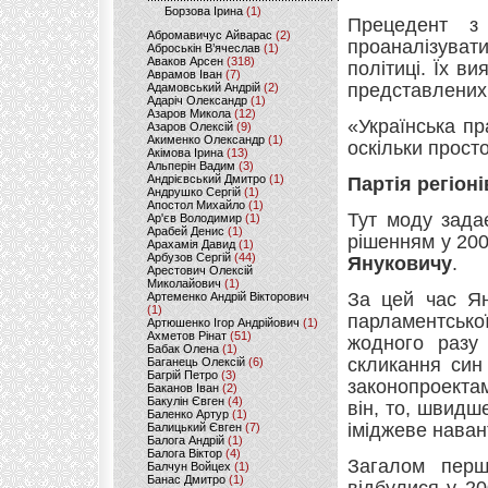
Борзова Ірина
(1)
Прецедент з
Абромавичус Айварас
(2)
проаналізувати
Аброськін В’ячеслав
(1)
Аваков Арсен
(318)
політиці. Їх в
Аврамов Іван
(7)
представлених 
Адамовський Андрій
(2)
Адаріч Олександр
(1)
Азаров Микола
(12)
«Українська пр
Азаров Олексій
(9)
Акименко Олександр
(1)
оскільки просто
Акімова Ірина
(13)
Альперін Вадим
(3)
Андрієвський Дмитро
(1)
Партія регіоні
Андрушко Сергій
(1)
Апостол Михайло
(1)
Тут моду зада
Ар'єв Володимир
(1)
Арабей Денис
(1)
рішенням у 200
Арахамія Давид
(1)
Арбузов Сергій
(44)
Януковичу
.
Арестович Олексій
Миколайович
(1)
За цей час Ян
Артеменко Андрій Вікторович
(1)
парламентськ
Артюшенко Ігор Андрійович
(1)
Ахметов Рінат
(51)
жодного разу
Бабак Олена
(1)
скликання син
Баганець Олексій
(6)
Багрій Петро
(3)
законопроектам
Баканов Іван
(2)
Бакулін Євген
(4)
він, то, швидш
Баленко Артур
(1)
іміджеве нава
Балицький Євген
(7)
Балога Андрій
(1)
Балога Віктор
(4)
Загалом перш
Балчун Войцех
(1)
Банас Дмитро
(1)