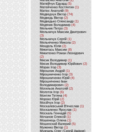
Матвієнко Анатолій
(2)
Матвійчук Едуард
(5)
Матейченко Костянтин
(1)
Матіос Анатолій
(9)
Медведчук Віктор
(74)
Медведь Віктор
(2)
Медведько Олександр
(1)
Медяник Володимир
(4)
Мельник Петро
(3)
Мельничук Максим Дмитрович
(3)
Мельничук Сергій
(1)
Мельніченко Микола
(2)
Мендель Юлія
(2)
Микитась Максим
(8)
Микитенко Роман Леонідович
(2)
Мисик Володимир
(1)
Мисик Володимир Юрійович
(2)
Мізрах Ігор
(3)
Мірошник Андрій
(1)
Мірошниченко Ігор
(3)
Мірошниченко Юрій
(4)
Мірошніченко Іван
Володимирович
(2)
Могильов Анатолій
(2)
Молоток Ігор
(6)
Монтян Тетяна
(4)
Мороко Юрій
(2)
Мосійчук Ігор
(2)
Москалевський В'ячеслав
(1)
Москаленко Ярослав
(1)
Москаль Геннадій
(5)
Мочанов Олексій
(1)
Мошенець Олена
(1)
Мошенский Валерий
(5)
Муженко Віктор
(1)
Мужчиль Олег (Сергій Аміров)