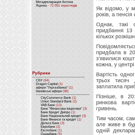
Мегадекларация Антона
Яценко
- 72 091 переглядів
Як відомо, у м
років, а пенсія
Однак, такі
придбання 13 
кількох розкіш
Повідомляєть
придбала в 20
з’явилися кошт
кожна, у центрі
Рубрики
Вартість одно
трьох тисяч 
CБУ
(64)
Dragon Capital
(1)
заплатила приб
афери "Укргазбанка"
(1)
банківські афери
(96)
Пізніше, в 20
CityCommerce Bank
(1)
Union Standard Bank
(2)
ринкова варт
VAB Банк
(13)
гривень.
Банк "Фінансова ініціатива"
(3)
Банк Кредит Дніпро
(1)
Банк Національний кредит
(3)
Тим часом, са
Банк Фінанси та кредит
(1)
Дельта Банк
(3)
але живе в буд
Евробанк
(2)
одній деклара
Експобанк
(1)
Ощадбанк
(5)