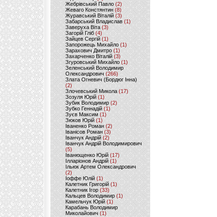
Жебрівський Павло
(2)
Жеваго Констянтин
(8)
Журавський Віталій
(3)
Забарський Владислав
(1)
Заверуха Віта
(3)
Загорій Гліб
(4)
Зайцев Сергій
(1)
Запорожець Михайло
(1)
Зарахович Дмитро
(1)
Захарченко Віталій
(3)
Згуровський Михайло
(1)
Зеленський Володимир
Олександрович
(266)
Злата Огневич (Бордюг Інна)
(2)
Злочевський Микола
(17)
Зозуля Юрій
(1)
Зубик Володимир
(2)
Зубко Геннадій
(1)
Зуєв Максим
(1)
Зюков Юрій
(1)
Іваненко Роман
(2)
Іванісов Роман
(3)
Іванчук Андрій
(2)
Іванчук Андрій Володимирович
(5)
Іванющенко Юрій
(17)
Ілларіонов Андрій
(1)
Ільюк Артем Олександрович
(2)
Іоффе Юлій
(1)
Калетник Григорій
(1)
Калетник Ігор
(33)
Кальцев Володимир
(1)
Камельчук Юрій
(1)
Карабань Володимир
Миколайович
(1)