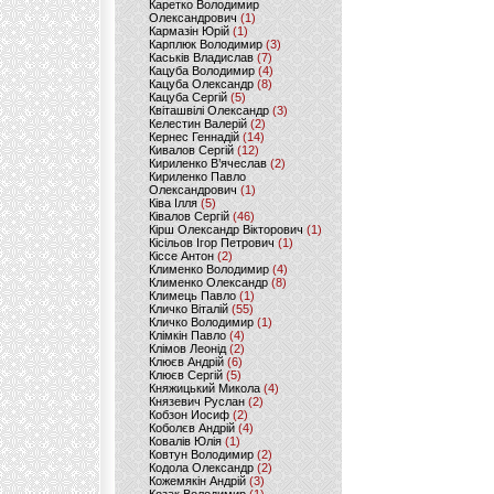
Каретко Володимир
Олександрович
(1)
Кармазін Юрій
(1)
Карплюк Володимир
(3)
Каськів Владислав
(7)
Кацуба Володимир
(4)
Кацуба Олександр
(8)
Кацуба Сергій
(5)
Квіташвілі Олександр
(3)
Келестин Валерій
(2)
Кернес Геннадій
(14)
Кивалов Сергій
(12)
Кириленко В’ячеслав
(2)
Кириленко Павло
Олександрович
(1)
Ківа Ілля
(5)
Ківалов Сергій
(46)
Кірш Олександр Вікторович
(1)
Кісільов Ігор Петрович
(1)
Кіссе Антон
(2)
Клименко Володимир
(4)
Клименко Олександр
(8)
Климець Павло
(1)
Кличко Віталій
(55)
Кличко Володимир
(1)
Клімкін Павло
(4)
Клімов Леонід
(2)
Клюєв Андрій
(6)
Клюєв Сергій
(5)
Княжицький Микола
(4)
Князевич Руслан
(2)
Кобзон Иосиф
(2)
Коболєв Андрій
(4)
Ковалів Юлія
(1)
Ковтун Володимир
(2)
Кодола Олександр
(2)
Кожемякін Андрій
(3)