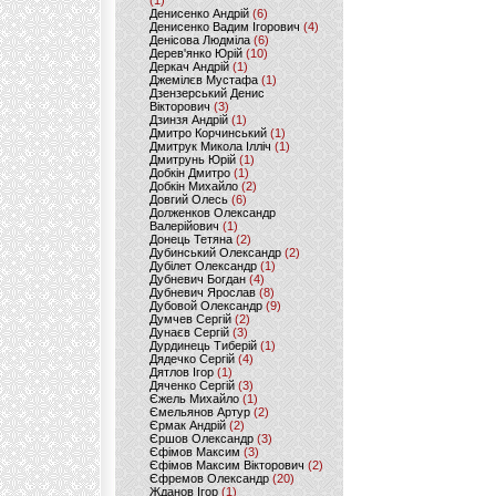
(1)
Денисенко Андрій
(6)
Денисенко Вадим Ігорович
(4)
Денісова Людміла
(6)
Дерев'янко Юрій
(10)
Деркач Андрій
(1)
Джемілєв Мустафа
(1)
Дзензерський Денис
Вікторович
(3)
Дзинзя Андрій
(1)
Дмитро Корчинський
(1)
Дмитрук Микола Ілліч
(1)
Дмитрунь Юрій
(1)
Добкін Дмитро
(1)
Добкін Михайло
(2)
Довгий Олесь
(6)
Долженков Олександр
Валерійович
(1)
Донець Тетяна
(2)
Дубинський Олександр
(2)
Дубілет Олександр
(1)
Дубневич Богдан
(4)
Дубневич Ярослав
(8)
Дубовой Олександр
(9)
Думчев Сергій
(2)
Дунаєв Сергій
(3)
Дурдинець Тиберій
(1)
Дядечко Сергій
(4)
Дятлов Ігор
(1)
Дяченко Сергій
(3)
Єжель Михайло
(1)
Ємельянов Артур
(2)
Єрмак Андрій
(2)
Єршов Олександр
(3)
Єфімов Максим
(3)
Єфімов Максим Вікторович
(2)
Єфремов Олександр
(20)
Жданов Ігор
(1)