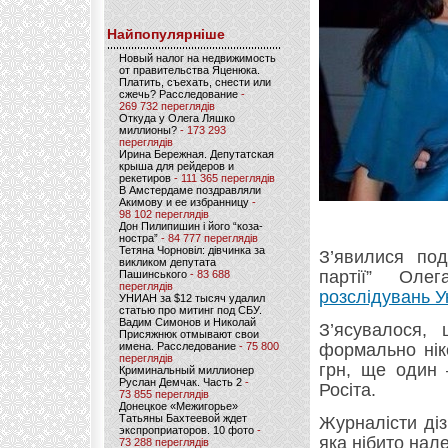
Найпопулярніше
Новый налог на недвижимость
от правительства Яценюка.
Платить, съехать, снести или
сжечь? Расследование
-
269 732 переглядів
Откуда у Олега Ляшко
миллионы?
- 173 293
переглядів
Ирина Бережная. Депутатская
крыша для рейдеров и
рекетиров
- 111 365 переглядів
В Амстердаме поздравляли
Акимову и ее избранницу
-
98 102 переглядів
Дон Пилипишин і його “коза-
ностра”
- 84 777 переглядів
Тетяна Чорновіл: дівчинка за
З’явилися под
викликом депутата
партії” Ол
Пашинського
- 83 688
переглядів
розслідувань У
УНИАН за $12 тысяч удалил
статью про митинг под СБУ.
Вадим Симонов и Николай
З’ясувалося,
Присяжнюк отмывают свои
имена. Расследование
- 75 800
формально нік
переглядів
грн, ще один 
Криминальный миллионер
Руслан Демчак. Часть 2
-
Росіта.
73 855 переглядів
Донецкое «Межигорье»
Татьяны Бахтеевой ждет
Журналісти діз
экспроприаторов. 10 фото
-
яка нібито на
73 288 переглядів