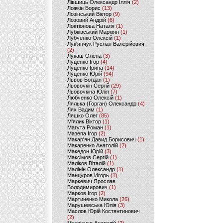
Лівшиць Олександр Ілліч
(2)
Ложкін Борис
(13)
Лозінський Віктор
(9)
Лозовий Андрій
(6)
Локтіонова Наталя
(1)
Лубківський Маркіян
(1)
Лубченко Олексій
(1)
Лук'янчук Руслан Валерійович
(2)
Лукаш Олена
(3)
Луценко Ігор
(4)
Луценко Ірина
(14)
Луценко Юрій
(94)
Львов Богдан
(1)
Льовочкін Сергій
(29)
Льовочкіна Юлія
(7)
Любченко Олексій
(1)
Лялька (Горган) Олександр
(4)
Лях Вадим
(1)
Ляшко Олег
(85)
М'ялик Віктор
(1)
Магута Роман
(1)
Мазепа Ігор
(2)
Макар'ян Давид Борисович
(1)
Макаренко Анатолій
(2)
Македон Юрій
(3)
Максімов Сергій
(1)
Маліков Віталій
(1)
Малінін Олександр
(1)
Манцуров Игорь
(1)
Маркевич Ярослав
Володимирович
(1)
Марков Ігор
(2)
Мартиненко Микола
(26)
Марушевська Юлія
(3)
Маслов Юрій Костянтинович
(2)