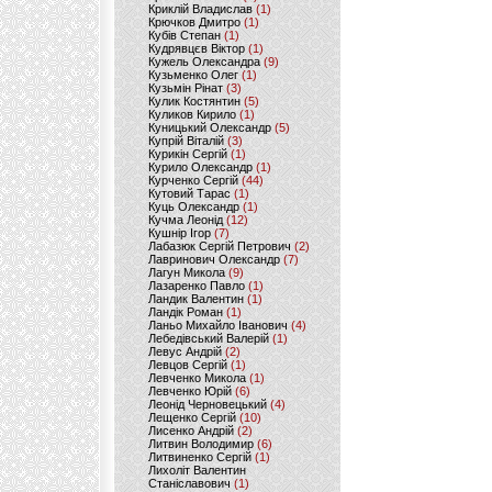
Криклій Владислав
(1)
Крючков Дмитро
(1)
Кубів Степан
(1)
Кудрявцєв Віктор
(1)
Кужель Олександра
(9)
Кузьменко Олег
(1)
Кузьмін Рінат
(3)
Кулик Костянтин
(5)
Куликов Кирило
(1)
Куницький Олександр
(5)
Купрій Віталій
(3)
Курикін Сергій
(1)
Курило Олександр
(1)
Курченко Сергій
(44)
Кутовий Тарас
(1)
Куць Олександр
(1)
Кучма Леонід
(12)
Кушнір Ігор
(7)
Лабазюк Сергій Петрович
(2)
Лавринович Олександр
(7)
Лагун Микола
(9)
Лазаренко Павло
(1)
Ландик Валентин
(1)
Ландік Роман
(1)
Ланьо Михайло Іванович
(4)
Лебедівський Валерій
(1)
Левус Андрій
(2)
Левцов Сергій
(1)
Левченко Микола
(1)
Левченко Юрій
(6)
Леонід Черновецький
(4)
Лещенко Сергій
(10)
Лисенко Андрій
(2)
Литвин Володимир
(6)
Литвиненко Сергій
(1)
Лихоліт Валентин
Станіславович
(1)