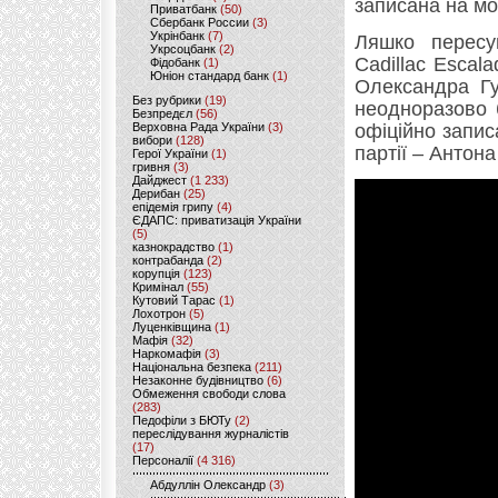
записана на м
Приватбанк
(50)
Сбербанк России
(3)
Укрінбанк
(7)
Ляшко пересу
Укрсоцбанк
(2)
Cadillac Escal
Фідобанк
(1)
Юніон стандард банк
(1)
Олександра Гу
Без рубрики
(19)
неодноразово 
Безпредєл
(56)
Верховна Рада України
(3)
офіційно запис
вибори
(128)
партії – Антона
Герої України
(1)
гривня
(3)
Дайджест
(1 233)
Дерибан
(25)
епідемія грипу
(4)
ЄДАПС: приватизація України
(5)
казнокрадство
(1)
контрабанда
(2)
корупція
(123)
Кримінал
(55)
Кутовий Тарас
(1)
Лохотрон
(5)
Луценківщина
(1)
Мафія
(32)
Наркомафія
(3)
Національна безпека
(211)
Незаконне будівництво
(6)
Обмеження свободи слова
(283)
Педофіли з БЮТу
(2)
переслідування журналістів
(17)
Персоналії
(4 316)
Абдуллін Олександр
(3)