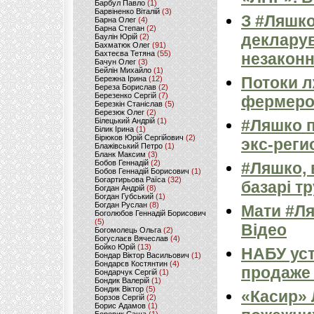
Барбул Павло
(1)
Барвіненко Віталій
(3)
З #Ляшко
Барна Олег
(4)
Барна Степан
(2)
декларув
Баулін Юрій
(2)
Бахматюк Олег
(91)
Бахтеєва Тетяна
(55)
незаконн
Бачун Олег
(3)
Бейлін Михайло
(1)
Потоки л
Бережна Ірина
(12)
Береза Борислав
(2)
Березенко Сергій
(7)
фермер
Березкін Станіслав
(5)
Березюк Олег
(2)
Білецький Андрій
(1)
#Ляшко п
Білик Ірина
(1)
Бірюков Юрій Сергійович
(2)
экс-рег
Блажівський Петро
(1)
Бланк Максим
(3)
Бобов Геннадій
(2)
#Ляшко, 
Бобов Геннадій Борисович
(1)
Богартирьова Раїса
(32)
базарі тр
Богдан Андрій
(8)
Богдан Губський
(1)
Богдан Руслан
(8)
Мати #Ля
Боголюбов Геннадій Борисович
(5)
Відео
Богомолець Ольга
(2)
Богуслаєв Вячеслав
(4)
Бойко Юрій
(13)
НАБУ ус
Бондар Віктор Васильович
(1)
Бондарєв Костянтин
(4)
продаже 
Бондарчук Сергій
(1)
Бондик Валерій
(1)
Бондик Віктор
(5)
«Касир» 
Борзов Сергiй
(2)
Борис Адамов
(1)