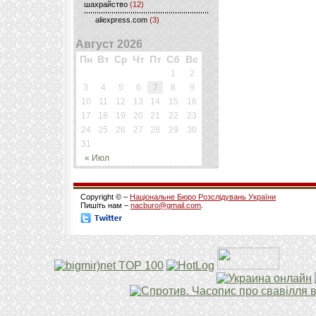
шахрайство
(12)
aliexpress.com
(3)
Август 2026
Пн
Вт
Ср
Чт
Пт
Сб
Вс
1
2
3
4
5
6
7
8
9
10
11
12
13
14
15
16
17
18
19
20
21
22
23
24
25
26
27
28
29
30
31
« Июл
Copyright © –
Національне Бюро Розслідувань України
Пишіть нам –
nacburo@gmail.com
.