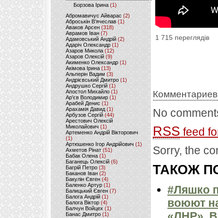
Борзова Ірина
(1)
Абромавичус Айварас
(2)
Аброськін В’ячеслав
(1)
Аваков Арсен
(318)
Аврамов Іван
(7)
1 715 переглядів
Адамовський Андрій
(2)
Адаріч Олександр
(1)
Азаров Микола
(12)
Азаров Олексій
(9)
Акименко Олександр
(1)
Акімова Ірина
(13)
Альперін Вадим
(3)
Андрієвський Дмитро
(1)
Андрушко Сергій
(1)
Апостол Михайло
(1)
Комментариев
Ар'єв Володимир
(1)
Арабей Денис
(1)
Арахамія Давид
(1)
No comments
Арбузов Сергій
(44)
Арестович Олексій
Миколайович
(1)
RSS
feed fo
Артеменко Андрій Вікторович
(1)
Артюшенко Ігор Андрійович
(1)
Sorry, the co
Ахметов Рінат
(51)
Бабак Олена
(1)
Баганець Олексій
(6)
ТАКОЖ ПО
Багрій Петро
(3)
Баканов Іван
(2)
Бакулін Євген
(4)
Баленко Артур
(1)
#Ляшко п
Балицький Євген
(7)
Балога Андрій
(1)
воюют на
Балога Віктор
(4)
Балчун Войцех
(1)
«ЛНР». 
Банас Дмитро
(1)