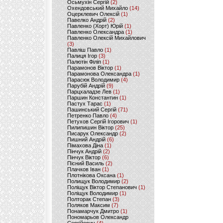
Осьмухін Сергій
(2)
Охендовський Михайло
(14)
Оцерклевич Олексій
(1)
Павелко Андрій
(2)
Павленко (Хорт) Юрій
(1)
Павленко Олександра
(1)
Павленко Олексій Михайлович
(3)
Павліш Павло
(1)
Палиця Ігор
(3)
Палютін Філіп
(1)
Парамонов Віктор
(1)
Парамонова Олександра
(1)
Парасюк Володимир
(4)
Парубій Андрій
(9)
Парцхаладзе Лев
(1)
Паршин Константин
(1)
Пастух Тарас
(1)
Пашинський Сергій
(71)
Петренко Павло
(4)
Петухов Сергій Ігорович
(1)
Пилипишин Віктор
(25)
Писарук Олександр
(2)
Пишний Андрій
(6)
Пімахова Діна
(1)
Пінчук Андрій
(2)
Пінчук Віктор
(6)
Пісний Василь
(2)
Плачков Іван
(1)
Плотнікова Оксана
(1)
Полищук Володимир
(2)
Поліщук Віктор Степанович
(1)
Поліщук Володимир
(1)
Полторак Степан
(3)
Поляков Максим
(7)
Понамарчук Дмитро
(1)
Пономарьов Олександр