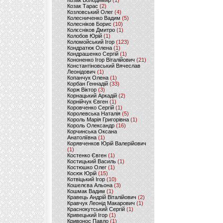
Козак Володимир
(1)
Козак Тарас
(2)
Козловський Олег
(4)
Колесниченко Вадим
(5)
Колесніков Борис
(10)
Колєсніков Дмитро
(1)
Колобов Юрій
(1)
Коломойський Ігор
(123)
Кондратюк Олена
(1)
Кондрашенко Сергій
(1)
Кононенко Ігор Віталійович
(21)
Константіновський Вячеслав
Леонідович
(1)
Копанчук Олена
(1)
Корбан Геннадій
(33)
Корж Віктор
(3)
Корнацький Аркадій
(2)
Корнійчук Євген
(1)
Коровченко Сергій
(1)
Королевська Наталія
(5)
Король Марія Григорівна
(1)
Король Олександр
(16)
Корчинська Оксана
Анатоліївна
(1)
Корявченков Юрій Валерійович
(1)
Костенко Євген
(1)
Костицький Василь
(1)
Костюшко Олег
(1)
Косюк Юрій
(15)
Котвіцький Ігор
(10)
Кошелєва Альона
(3)
Кошмак Вадим
(1)
Кравець Андрій Віталійович
(2)
Кравчук Леонід Макарович
(1)
Краснокутський Сергій
(1)
Кривецький Ігор
(1)
Кривонос Павло
(1)