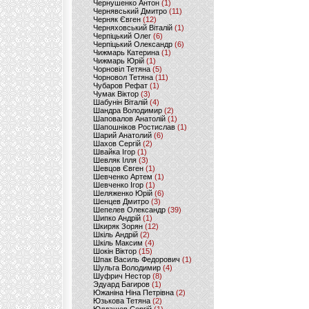
Чернушенко Антон
(1)
Чернявський Дмитро
(11)
Черняк Євген
(12)
Черняховський Віталій
(1)
Черпіцький Олег
(6)
Черпіцький Олександр
(6)
Чижмарь Катерина
(1)
Чижмарь Юрій
(1)
Чорновіл Тетяна
(5)
Чорновол Тетяна
(11)
Чубаров Рефат
(1)
Чумак Віктор
(3)
Шабунін Віталій
(4)
Шандра Володимир
(2)
Шаповалов Анатолій
(1)
Шапошніков Ростислав
(1)
Шарий Анатолий
(6)
Шахов Сергій
(2)
Швайка Ігор
(1)
Шевляк Ілля
(3)
Шевцов Євген
(1)
Шевченко Артем
(1)
Шевченко Ігор
(1)
Шеляженко Юрій
(6)
Шенцев Дмитро
(3)
Шепелев Олександр
(39)
Шипко Андрій
(1)
Шкиряк Зорян
(12)
Шкіль Андрій
(2)
Шкіль Максим
(4)
Шокін Віктор
(15)
Шпак Василь Федорович
(1)
Шульга Володимир
(4)
Шуфрич Нестор
(8)
Эдуард Багиров
(1)
Южаніна Ніна Петрівна
(2)
Юзькова Тетяна
(2)