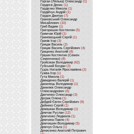
Горган (Лялька) Олександр
(1)
Гордеєв Денис
(1)
Гордієнко Микола
(1)
Гордійчук Андрій
(1)
Гордон Дмитро
(7)
Грановський Олександр
Михайлович
(10)
Гриб Вадим
(1)
Григоришин Костянтин
(5)
Гримчак Юрій
(1)
Гриневецький Сергій
(1)
Гринів Ігор
(3)
Грицак Василь
(2)
Грицак Василь Сергійович
(4)
Гриценко Анатолій
(8)
Грішин Костянтин (Семен
Семенченко)
(8)
Гройсман Володимир
(62)
Губський Богдан
(3)
Гудзь Наталія Ярославівна
(2)
Гужва Ігор
(1)
Гута Микола
(1)
Давиденко Валерій
(1)
Данилець Володимир
(1)
Данилюк Олександр
Олександрович
(6)
Данченко Олександр
(3)
Дегрик Олена
(1)
Дейдей Євген Сергійович
(9)
Дейнеко Сергій
(1)
Демішкан Володимир
(1)
Демчак Руслан
(12)
Демченко Людмила
(1)
Демчина Павло
(4)
Демчишин Володимир
(5)
Демчук Ольга
(1)
Денисенко Анатолій Петрович