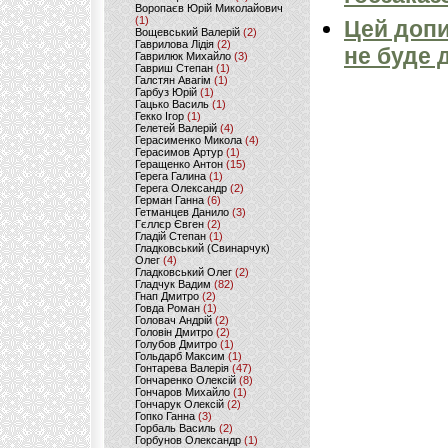
Воропаєв Юрій Миколайович
(1)
Цей допи
Вощевський Валерій
(2)
Гаврилова Лідія
(2)
не буде 
Гаврилюк Михайло
(3)
Гавриш Степан
(1)
Галстян Авагім
(1)
Гарбуз Юрій
(1)
Гацько Василь
(1)
Гекко Ігор
(1)
Гелетей Валерій
(4)
Герасименко Микола
(4)
Герасимов Артур
(1)
Геращенко Антон
(15)
Герега Галина
(1)
Герега Олександр
(2)
Герман Ганна
(6)
Гетманцев Данило
(3)
Гєллєр Євген
(2)
Гладій Степан
(1)
Гладковський (Свинарчук)
Олег
(4)
Гладковський Олег
(2)
Гладчук Вадим
(82)
Гнап Дмитро
(2)
Говда Роман
(1)
Головач Андрій
(2)
Головін Дмитро
(2)
Голубов Дмитро
(1)
Гольдарб Максим
(1)
Гонтарева Валерія
(47)
Гончаренко Олексій
(8)
Гончаров Михайло
(1)
Гончарук Олексій
(2)
Гопко Ганна
(3)
Горбаль Василь
(2)
Горбунов Олександр
(1)