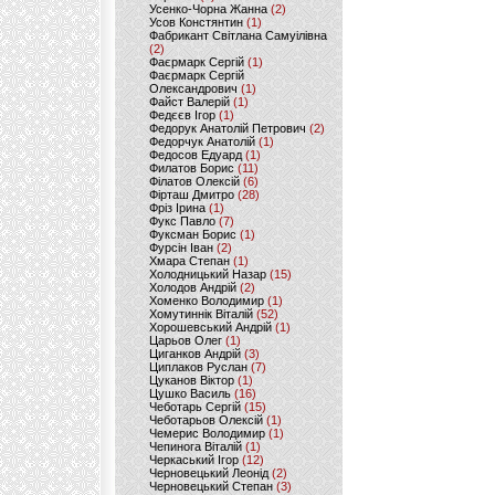
Усенко-Чорна Жанна
(2)
Усов Констянтин
(1)
Фабрикант Світлана Самуілівна
(2)
Фаєрмарк Сергій
(1)
Фаєрмарк Сергій
Олександрович
(1)
Файст Валерій
(1)
Федєєв Ігор
(1)
Федорук Анатолій Петрович
(2)
Федорчук Анатолій
(1)
Федосов Едуард
(1)
Филатов Борис
(11)
Філатов Олексій
(6)
Фірташ Дмитро
(28)
Фріз Ірина
(1)
Фукс Павло
(7)
Фуксман Борис
(1)
Фурсін Іван
(2)
Хмара Степан
(1)
Холодницький Назар
(15)
Холодов Андрій
(2)
Хоменко Володимир
(1)
Хомутиннік Віталій
(52)
Хорошевський Андрій
(1)
Царьов Олег
(1)
Циганков Андрій
(3)
Циплаков Руслан
(7)
Цуканов Віктор
(1)
Цушко Василь
(16)
Чеботарь Сергій
(15)
Чеботарьов Олексій
(1)
Чемерис Володимир
(1)
Чепинога Віталій
(1)
Черкаський Ігор
(12)
Черновецький Леонід
(2)
Черновецький Степан
(3)