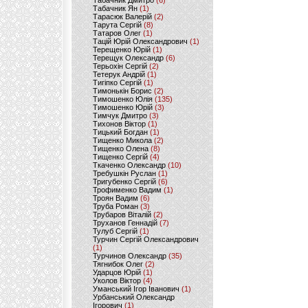
Табачник Дмитро
(6)
Табачник Ян
(1)
Тарасюк Валерій
(2)
Тарута Сергій
(8)
Татаров Олег
(1)
Тацій Юрій Олександрович
(1)
Терещенко Юрій
(1)
Терещук Олександр
(6)
Терьохін Сергій
(2)
Тетерук Андрій
(1)
Тигіпко Сергій
(1)
Тимонькін Борис
(2)
Тимошенко Юлія
(135)
Тимошенко Юрій
(3)
Тимчук Дмитро
(3)
Тихонов Віктор
(1)
Тицький Богдан
(1)
Тищенко Микола
(2)
Тищенко Олена
(8)
Тищенко Сергій
(4)
Ткаченко Олександр
(10)
Требушкін Руслан
(1)
Тригубенко Сергій
(6)
Трофименко Вадим
(1)
Троян Вадим
(6)
Труба Роман
(3)
Трубаров Віталій
(2)
Труханов Геннадій
(7)
Тулуб Сергій
(1)
Турчин Сергій Олександрович
(1)
Турчинов Олександр
(35)
Тягнибок Олег
(2)
Ударцов Юрій
(1)
Уколов Віктор
(4)
Уманський Ігор Іванович
(1)
Урбанський Олександр
Ігорович
(1)