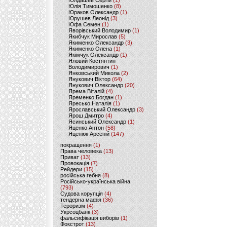
Юлдашев Сергій
(1)
Юлія Тимошенко
(8)
Юраков Олександр
(1)
Юрушев Леонід
(3)
Юфа Семен
(1)
Яворівський Володимир
(1)
Якибчук Мирослав
(5)
Якименко Олександр
(3)
Якименко Олена
(1)
Якімчук Олександр
(1)
Яловий Костянтин
Володимирович
(1)
Янковський Микола
(2)
Янукович Віктор
(64)
Янукович Олександр
(20)
Ярема Віталій
(4)
Яременко Богдан
(1)
Яресько Наталія
(1)
Ярославський Олександр
(3)
Ярош Дмитро
(4)
Ясинський Олександр
(1)
Яценко Антон
(58)
Яценюк Арсеній
(147)
покращення
(1)
Права человека
(13)
Приват
(13)
Провокація
(7)
Рейдери
(15)
російська гебня
(8)
Російсько-українська війна
(793)
Судова корупція
(4)
тендерна мафія
(36)
Тероризм
(4)
Укрсоцбанк
(3)
фальсифікація виборів
(1)
Фокстрот
(13)