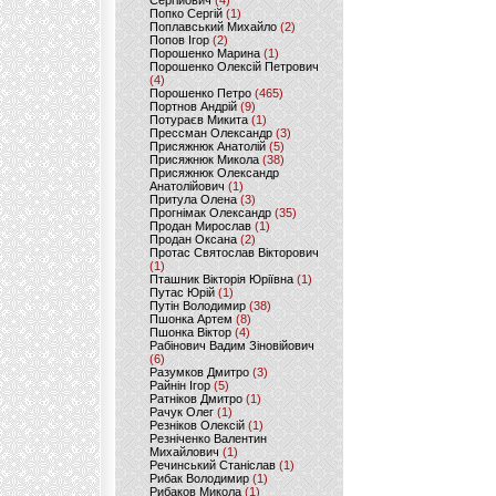
Сергійович
(4)
Попко Сергій
(1)
Поплавський Михайло
(2)
Попов Ігор
(2)
Порошенко Марина
(1)
Порошенко Олексій Петрович
(4)
Порошенко Петро
(465)
Портнов Андрій
(9)
Потураєв Микита
(1)
Прессман Олександр
(3)
Присяжнюк Анатолій
(5)
Присяжнюк Микола
(38)
Присяжнюк Олександр
Анатолійович
(1)
Притула Олена
(3)
Прогнімак Олександр
(35)
Продан Мирослав
(1)
Продан Оксана
(2)
Протас Святослав Вікторович
(1)
Пташник Вікторія Юріївна
(1)
Путас Юрій
(1)
Путін Володимир
(38)
Пшонка Артем
(8)
Пшонка Віктор
(4)
Рабінович Вадим Зіновійович
(6)
Разумков Дмитро
(3)
Райнін Ігор
(5)
Ратніков Дмитро
(1)
Рачук Олег
(1)
Резніков Олексій
(1)
Резніченко Валентин
Михайлович
(1)
Речинський Станіслав
(1)
Рибак Володимир
(1)
Рибаков Микола
(1)