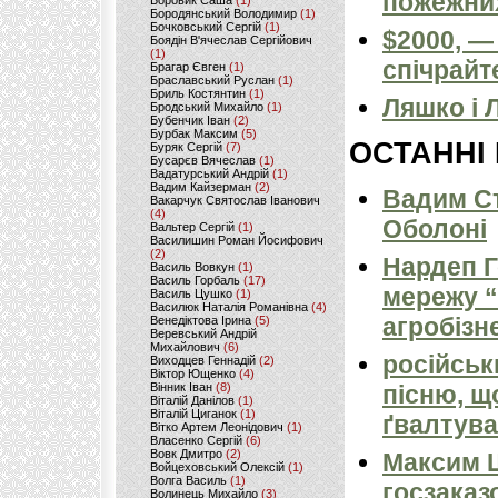
пожежних
Боровик Саша
(1)
Бородянський Володимир
(1)
Бочковський Сергій
(1)
$2000, —
Боядін В'ячеслав Сергійович
(1)
спічрайт
Брагар Євген
(1)
Браславський Руслан
(1)
Бриль Костянтин
(1)
Ляшко і 
Бродський Михайло
(1)
Бубенчик Іван
(2)
Бурбак Максим
(5)
ОСТАННІ
Буряк Сергій
(7)
Бусарєв Вячеслав
(1)
Вадатурський Андрій
(1)
Вадим Кайзерман
(2)
Вадим Ст
Вакарчук Святослав Іванович
(4)
Оболоні
Вальтер Сергій
(1)
Василишин Роман Йосифович
(2)
Нардеп 
Василь Вовкун
(1)
Василь Горбаль
(17)
мережу “
Василь Цушко
(1)
Василюк Наталія Романівна
(4)
агробізн
Венедіктова Ірина
(5)
Веревський Андрій
Михайлович
(6)
російськ
Виходцев Геннадій
(2)
Віктор Ющенко
(4)
Вінник Іван
(8)
пісню, щ
Віталій Данілов
(1)
Віталій Циганок
(1)
ґвалтува
Вітко Артем Леонідович
(1)
Власенко Сергій
(6)
Вовк Дмитро
(2)
Максим 
Войцеховський Олексій
(1)
Волга Василь
(1)
госзаказ
Волинець Михайло
(3)