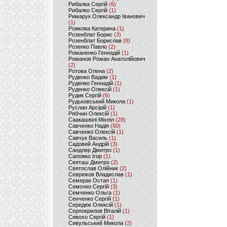
Рибалка Сергій
(6)
Рибалко Сергій
(1)
Римарук Олександр Іванович
(1)
Рожкова Катерина
(1)
Розенблат Борис
(3)
Розенблат Борислав
(8)
Розенко Павло
(2)
Романенко Геннадій
(1)
Романов Роман Анатолійович
(2)
Ротова Олена
(2)
Руденко Вадим
(1)
Руденко Геннадій
(1)
Руденко Олексій
(1)
Рудик Сергій
(6)
Рудьковський Микола
(1)
Руслан Арсірій
(1)
Рябчин Олексій
(1)
Саакашвілі Міхеіл
(28)
Савченко Надія
(50)
Савченко Олексій
(1)
Савчук Василь
(1)
Садовий Андрій
(3)
Сандлер Дмитро
(1)
Сапожко Ігор
(1)
Святаш Дмитро
(2)
Святослав Олійник
(2)
Севрюков Владислав
(1)
Семерак Остап
(1)
Семочко Сергій
(3)
Семченко Ольга
(1)
Сенченко Сергій
(1)
Середюк Олексій
(1)
Серпокрилов Віталій
(1)
Сивохо Сергій
(1)
Сивульський Микола
(2)