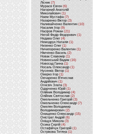
Лісник
(7)
Мураєв Євген
(6)
Нагорний Анатолій
Миколайович
(1)
Наем Мустафа
(7)
Назаренко Віктор
(3)
Наливайченко Валентин
(10)
Насалик Ігор
(9)
Насіров Роман
(21)
Негой Федір Федорович
(1)
Недава Олег
(4)
Немодрук Наталія
(1)
Низенко Олег
(1)
Ничипоренко Валентин
(1)
Німченко Василь
(2)
Новак Славомір
(1)
Новинський Вадим
(16)
Новосад Ганна
(1)
Носаль Олександр
(1)
Нусенкіс Віктор
(1)
Оверко Ігор
(1)
Овчаренко В'ячеслав
Андрійович
(1)
Огнєвіч Злата
(3)
Одарченко Юрій
(1)
Олійник Володимир
(4)
Олійник Святослав
(2)
Омельченко Григорій
(3)
Омельченко Олександр
(7)
Омелян Володимир
Володимирович
(2)
Онищенко Олександр
(15)
Оністрат Андрій
(6)
Оніщук Микола
(3)
Осика Сергій
(4)
Остафійчук Григорій
(1)
Острікова Тетяна
(1)