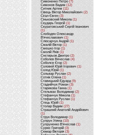
Симоненко Петро
(7)
Симонов Вадим
(12)
Ситник Артем
(11)
Сівець Віктор Миколайович
(2)
Сігал Євген
(3)
Сіньковский Микола
(1)
Скударь Георгій
(1)
Скуратовський Сергій Іванович
(1)
Слободян Олександр
В'ячеславович
(1)
Слюсарчук Андрій
(1)
Смалій Віктор
(1)
Смешко Ігор
(1)
Смолій Яків
(1)
Снєгирьов Дмитро
(2)
Соболев Вячеслав
(4)
Соболєв Єгор
(2)
Соловей Юрій Ігорович
(1)
Солод Юрій
(1)
Сольвар Руслан
(2)
Сотнік Олена
(1)
Ставицький Едуард
(9)
Стаднійчук Роман
(3)
Старикова Ганна
(1)
Стельмах Володимир
(2)
Стефанчук Микола
(1)
Стефанчук Руслан
(1)
Стець Юрій
(1)
Столар Вадим
(27)
Страшний Анатолій Андрійович
(1)
Струк Володимир
(1)
Супрун Уляна
(10)
Супруненко В'ячеслав
(1)
Суркіс Григорій
(3)
Сюмар Вікторія
(3)