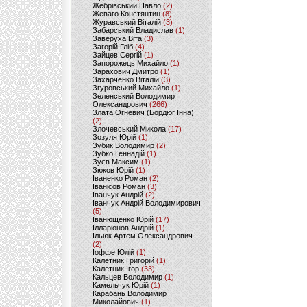
Жебрівський Павло
(2)
Жеваго Констянтин
(8)
Журавський Віталій
(3)
Забарський Владислав
(1)
Заверуха Віта
(3)
Загорій Гліб
(4)
Зайцев Сергій
(1)
Запорожець Михайло
(1)
Зарахович Дмитро
(1)
Захарченко Віталій
(3)
Згуровський Михайло
(1)
Зеленський Володимир
Олександрович
(266)
Злата Огневич (Бордюг Інна)
(2)
Злочевський Микола
(17)
Зозуля Юрій
(1)
Зубик Володимир
(2)
Зубко Геннадій
(1)
Зуєв Максим
(1)
Зюков Юрій
(1)
Іваненко Роман
(2)
Іванісов Роман
(3)
Іванчук Андрій
(2)
Іванчук Андрій Володимирович
(5)
Іванющенко Юрій
(17)
Ілларіонов Андрій
(1)
Ільюк Артем Олександрович
(2)
Іоффе Юлій
(1)
Калетник Григорій
(1)
Калетник Ігор
(33)
Кальцев Володимир
(1)
Камельчук Юрій
(1)
Карабань Володимир
Миколайович
(1)