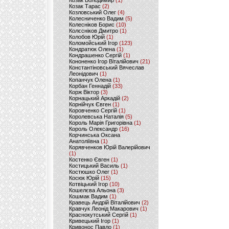
Козак Володимир
(1)
Козак Тарас
(2)
Козловський Олег
(4)
Колесниченко Вадим
(5)
Колесніков Борис
(10)
Колєсніков Дмитро
(1)
Колобов Юрій
(1)
Коломойський Ігор
(123)
Кондратюк Олена
(1)
Кондрашенко Сергій
(1)
Кононенко Ігор Віталійович
(21)
Константіновський Вячеслав
Леонідович
(1)
Копанчук Олена
(1)
Корбан Геннадій
(33)
Корж Віктор
(3)
Корнацький Аркадій
(2)
Корнійчук Євген
(1)
Коровченко Сергій
(1)
Королевська Наталія
(5)
Король Марія Григорівна
(1)
Король Олександр
(16)
Корчинська Оксана
Анатоліївна
(1)
Корявченков Юрій Валерійович
(1)
Костенко Євген
(1)
Костицький Василь
(1)
Костюшко Олег
(1)
Косюк Юрій
(15)
Котвіцький Ігор
(10)
Кошелєва Альона
(3)
Кошмак Вадим
(1)
Кравець Андрій Віталійович
(2)
Кравчук Леонід Макарович
(1)
Краснокутський Сергій
(1)
Кривецький Ігор
(1)
Кривонос Павло
(1)