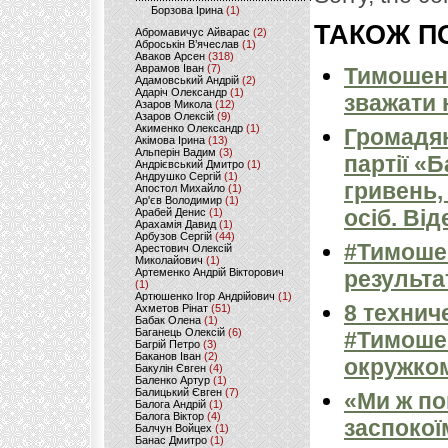
Борзова Ірина
(1)
ТАКОЖ ПО
Абромавичус Айварас
(2)
Аброськін В’ячеслав
(1)
Аваков Арсен
(318)
Аврамов Іван
(7)
Тимошенк
Адамовський Андрій
(2)
Адаріч Олександр
(1)
зважати 
Азаров Микола
(12)
Азаров Олексій
(9)
Акименко Олександр
(1)
Громадян
Акімова Ірина
(13)
Альперін Вадим
(3)
партії «
Андрієвський Дмитро
(1)
Андрушко Сергій
(1)
гривень,
Апостол Михайло
(1)
Ар'єв Володимир
(1)
осіб. Від
Арабей Денис
(1)
Арахамія Давид
(1)
Арбузов Сергій
(44)
#Тимоше
Арестович Олексій
Миколайович
(1)
Артеменко Андрій Вікторович
результа
(1)
Артюшенко Ігор Андрійович
(1)
8 технич
Ахметов Рінат
(51)
Бабак Олена
(1)
Баганець Олексій
(6)
#Тимоше
Багрій Петро
(3)
Баканов Іван
(2)
окружком
Бакулін Євген
(4)
Баленко Артур
(1)
Балицький Євген
(7)
«Ми ж по
Балога Андрій
(1)
Балога Віктор
(4)
заспокої
Балчун Войцех
(1)
Банас Дмитро
(1)