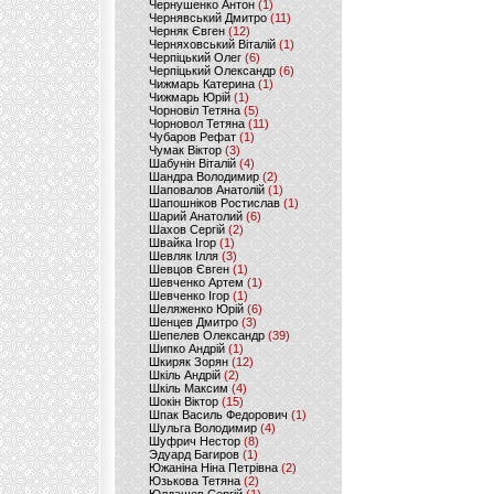
Чернушенко Антон
(1)
Чернявський Дмитро
(11)
Черняк Євген
(12)
Черняховський Віталій
(1)
Черпіцький Олег
(6)
Черпіцький Олександр
(6)
Чижмарь Катерина
(1)
Чижмарь Юрій
(1)
Чорновіл Тетяна
(5)
Чорновол Тетяна
(11)
Чубаров Рефат
(1)
Чумак Віктор
(3)
Шабунін Віталій
(4)
Шандра Володимир
(2)
Шаповалов Анатолій
(1)
Шапошніков Ростислав
(1)
Шарий Анатолий
(6)
Шахов Сергій
(2)
Швайка Ігор
(1)
Шевляк Ілля
(3)
Шевцов Євген
(1)
Шевченко Артем
(1)
Шевченко Ігор
(1)
Шеляженко Юрій
(6)
Шенцев Дмитро
(3)
Шепелев Олександр
(39)
Шипко Андрій
(1)
Шкиряк Зорян
(12)
Шкіль Андрій
(2)
Шкіль Максим
(4)
Шокін Віктор
(15)
Шпак Василь Федорович
(1)
Шульга Володимир
(4)
Шуфрич Нестор
(8)
Эдуард Багиров
(1)
Южаніна Ніна Петрівна
(2)
Юзькова Тетяна
(2)