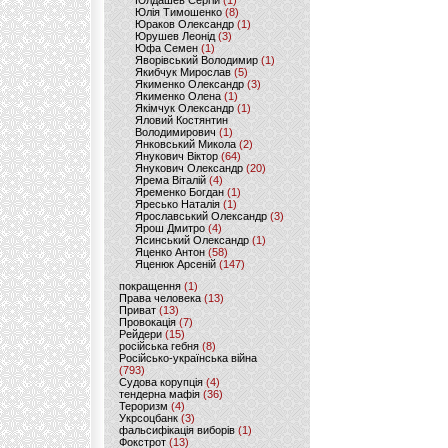
Юлдашев Сергій
(1)
Юлія Тимошенко
(8)
Юраков Олександр
(1)
Юрушев Леонід
(3)
Юфа Семен
(1)
Яворівський Володимир
(1)
Якибчук Мирослав
(5)
Якименко Олександр
(3)
Якименко Олена
(1)
Якімчук Олександр
(1)
Яловий Костянтин
Володимирович
(1)
Янковський Микола
(2)
Янукович Віктор
(64)
Янукович Олександр
(20)
Ярема Віталій
(4)
Яременко Богдан
(1)
Яресько Наталія
(1)
Ярославський Олександр
(3)
Ярош Дмитро
(4)
Ясинський Олександр
(1)
Яценко Антон
(58)
Яценюк Арсеній
(147)
покращення
(1)
Права человека
(13)
Приват
(13)
Провокація
(7)
Рейдери
(15)
російська гебня
(8)
Російсько-українська війна
(793)
Судова корупція
(4)
тендерна мафія
(36)
Тероризм
(4)
Укрсоцбанк
(3)
фальсифікація виборів
(1)
Фокстрот
(13)