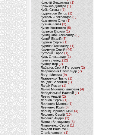
Криклій Владислав
(1)
Крючков Дмитро
(1)
Кубів Степан
(1)
Кудрявцєв Віктор
(1)
Кужель Олександра
(9)
Кузьменко Олег
(1)
Кузьмін Рінат
(3)
Кулик Костянтин
(5)
Куликов Кирило
(1)
Куницький Олександр
(5)
Купрій Віталій
(3)
Курикін Сергій
(1)
Курило Олександр
(1)
Курченко Сергій
(44)
Кутовий Тарас
(1)
Куць Олександр
(1)
Кучма Леонід
(12)
Кушнір Ігор
(7)
Лабазюк Сергій Петрович
(2)
Лавринович Олександр
(7)
Лагун Микола
(9)
Лазаренко Павло
(1)
Ландик Валентин
(1)
Ландік Роман
(1)
Ланьо Михайло Іванович
(4)
Лебедівський Валерій
(1)
Левус Андрій
(2)
Левцов Сергій
(1)
Левченко Микола
(1)
Левченко Юрій
(6)
Леонід Черновецький
(4)
Лещенко Сергій
(10)
Лисенко Андрій
(2)
Литвин Володимир
(6)
Литвиненко Сергій
(1)
Лихоліт Валентин
Станіславович
(1)