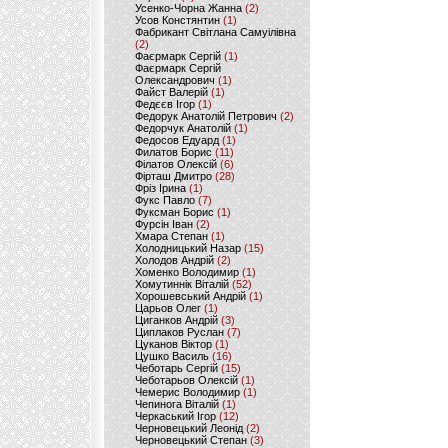
Усенко-Чорна Жанна
(2)
Усов Констянтин
(1)
Фабрикант Світлана Самуілівна
(2)
Фаєрмарк Сергій
(1)
Фаєрмарк Сергій
Олександрович
(1)
Файст Валерій
(1)
Федєєв Ігор
(1)
Федорук Анатолій Петрович
(2)
Федорчук Анатолій
(1)
Федосов Едуард
(1)
Филатов Борис
(11)
Філатов Олексій
(6)
Фірташ Дмитро
(28)
Фріз Ірина
(1)
Фукс Павло
(7)
Фуксман Борис
(1)
Фурсін Іван
(2)
Хмара Степан
(1)
Холодницький Назар
(15)
Холодов Андрій
(2)
Хоменко Володимир
(1)
Хомутиннік Віталій
(52)
Хорошевський Андрій
(1)
Царьов Олег
(1)
Циганков Андрій
(3)
Циплаков Руслан
(7)
Цуканов Віктор
(1)
Цушко Василь
(16)
Чеботарь Сергій
(15)
Чеботарьов Олексій
(1)
Чемерис Володимир
(1)
Чепинога Віталій
(1)
Черкаський Ігор
(12)
Черновецький Леонід
(2)
Черновецький Степан
(3)