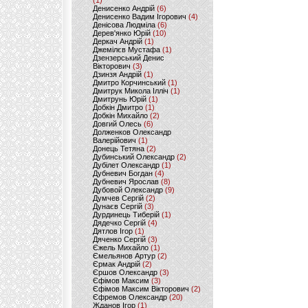
(1)
Денисенко Андрій
(6)
Денисенко Вадим Ігорович
(4)
Денісова Людміла
(6)
Дерев'янко Юрій
(10)
Деркач Андрій
(1)
Джемілєв Мустафа
(1)
Дзензерський Денис
Вікторович
(3)
Дзинзя Андрій
(1)
Дмитро Корчинський
(1)
Дмитрук Микола Ілліч
(1)
Дмитрунь Юрій
(1)
Добкін Дмитро
(1)
Добкін Михайло
(2)
Довгий Олесь
(6)
Долженков Олександр
Валерійович
(1)
Донець Тетяна
(2)
Дубинський Олександр
(2)
Дубілет Олександр
(1)
Дубневич Богдан
(4)
Дубневич Ярослав
(8)
Дубовой Олександр
(9)
Думчев Сергій
(2)
Дунаєв Сергій
(3)
Дурдинець Тиберій
(1)
Дядечко Сергій
(4)
Дятлов Ігор
(1)
Дяченко Сергій
(3)
Єжель Михайло
(1)
Ємельянов Артур
(2)
Єрмак Андрій
(2)
Єршов Олександр
(3)
Єфімов Максим
(3)
Єфімов Максим Вікторович
(2)
Єфремов Олександр
(20)
Жданов Ігор
(1)