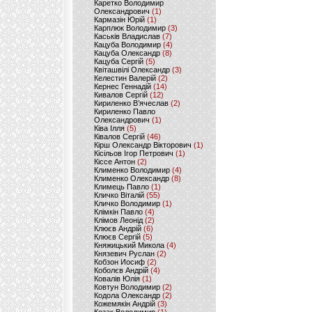
Каретко Володимир
Олександрович
(1)
Кармазін Юрій
(1)
Карплюк Володимир
(3)
Каськів Владислав
(7)
Кацуба Володимир
(4)
Кацуба Олександр
(8)
Кацуба Сергій
(5)
Квіташвілі Олександр
(3)
Келестин Валерій
(2)
Кернес Геннадій
(14)
Кивалов Сергій
(12)
Кириленко В’ячеслав
(2)
Кириленко Павло
Олександрович
(1)
Ківа Ілля
(5)
Ківалов Сергій
(46)
Кірш Олександр Вікторович
(1)
Кісільов Ігор Петрович
(1)
Кіссе Антон
(2)
Клименко Володимир
(4)
Клименко Олександр
(8)
Климець Павло
(1)
Кличко Віталій
(55)
Кличко Володимир
(1)
Клімкін Павло
(4)
Клімов Леонід
(2)
Клюєв Андрій
(6)
Клюєв Сергій
(5)
Княжицький Микола
(4)
Князевич Руслан
(2)
Кобзон Иосиф
(2)
Коболєв Андрій
(4)
Ковалів Юлія
(1)
Ковтун Володимир
(2)
Кодола Олександр
(2)
Кожемякін Андрій
(3)