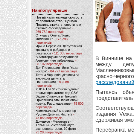
Найпопулярніше
Новый налог на недвижимость
от правительства Яценюка.
Платить, съехать, снести или
сжечь? Расследование
-
269 732 переглядів
Откуда у Олега Ляшко
миллионы?
- 173 293
переглядів
Ирина Бережная. Депутатская
крыша для рейдеров и
рекетиров
- 111 365 переглядів
В Амстердаме поздравляли
В Виннице на 
Акимову и ее избранницу
-
между депу
98 102 переглядів
Дон Пилипишин і його “коза-
Масленниковым
ностра”
- 84 777 переглядів
Тетяна Чорновіл: дівчинка за
красно-черн
викликом депутата
расследований
Пашинського
- 83 688
переглядів
УНИАН за $12 тысяч удалил
Пытаясь объ
статью про митинг под СБУ.
Вадим Симонов и Николай
представитель 
Присяжнюк отмывают свои
имена. Расследование
- 75 800
Соответствующ
переглядів
Криминальный миллионер
издания Vежа.
Руслан Демчак. Часть 2
-
73 855 переглядів
сдерживая эмо
Донецкое «Межигорье»
Татьяны Бахтеевой ждет
экспроприаторов. 10 фото
-
Перебранка ме
73 288 переглядів