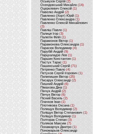
Осьмухін Сергій
(2)
Охендовський Михайло
(14)
Оцерклевич Олексій
(1)
Павелко Андрій
(2)
Павленко (Хорт) Юрій
(1)
Павленко Олександра
(1)
Павленко Олексій Михайлович
(3)
Павліш Павло
(1)
Палиця Ігор
(3)
Палютін Філіп
(1)
Парамонов Віктор
(1)
Парамонова Олександра
(1)
Парасюк Володимир
(4)
Парубій Андрій
(9)
Парцхаладзе Лев
(1)
Паршин Константин
(1)
Пастух Тарас
(1)
Пашинський Сергій
(71)
Петренко Павло
(4)
Петухов Сергій Ігорович
(1)
Пилипишин Віктор
(25)
Писарук Олександр
(2)
Пишний Андрій
(6)
Пімахова Діна
(1)
Пінчук Андрій
(2)
Пінчук Віктор
(6)
Пісний Василь
(2)
Плачков Іван
(1)
Плотнікова Оксана
(1)
Полищук Володимир
(2)
Поліщук Віктор Степанович
(1)
Поліщук Володимир
(1)
Полторак Степан
(3)
Поляков Максим
(7)
Понамарчук Дмитро
(1)
Пономарьов Олександр