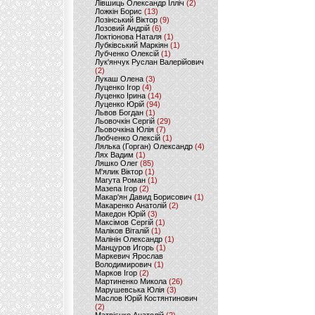
Лівшиць Олександр Ілліч
(2)
Ложкін Борис
(13)
Лозінський Віктор
(9)
Лозовий Андрій
(6)
Локтіонова Наталя
(1)
Лубківський Маркіян
(1)
Лубченко Олексій
(1)
Лук'янчук Руслан Валерійович
(2)
Лукаш Олена
(3)
Луценко Ігор
(4)
Луценко Ірина
(14)
Луценко Юрій
(94)
Львов Богдан
(1)
Льовочкін Сергій
(29)
Льовочкіна Юлія
(7)
Любченко Олексій
(1)
Лялька (Горган) Олександр
(4)
Лях Вадим
(1)
Ляшко Олег
(85)
М'ялик Віктор
(1)
Магута Роман
(1)
Мазепа Ігор
(2)
Макар'ян Давид Борисович
(1)
Макаренко Анатолій
(2)
Македон Юрій
(3)
Максімов Сергій
(1)
Маліков Віталій
(1)
Малінін Олександр
(1)
Манцуров Игорь
(1)
Маркевич Ярослав
Володимирович
(1)
Марков Ігор
(2)
Мартиненко Микола
(26)
Марушевська Юлія
(3)
Маслов Юрій Костянтинович
(2)