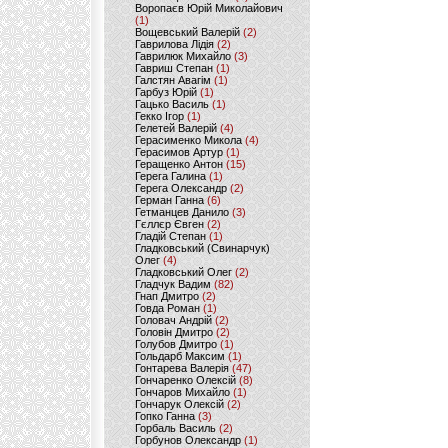
Воропаєв Юрій Миколайович
(1)
Вощевський Валерій
(2)
Гаврилова Лідія
(2)
Гаврилюк Михайло
(3)
Гавриш Степан
(1)
Галстян Авагім
(1)
Гарбуз Юрій
(1)
Гацько Василь
(1)
Гекко Ігор
(1)
Гелетей Валерій
(4)
Герасименко Микола
(4)
Герасимов Артур
(1)
Геращенко Антон
(15)
Герега Галина
(1)
Герега Олександр
(2)
Герман Ганна
(6)
Гетманцев Данило
(3)
Гєллєр Євген
(2)
Гладій Степан
(1)
Гладковський (Свинарчук)
Олег
(4)
Гладковський Олег
(2)
Гладчук Вадим
(82)
Гнап Дмитро
(2)
Говда Роман
(1)
Головач Андрій
(2)
Головін Дмитро
(2)
Голубов Дмитро
(1)
Гольдарб Максим
(1)
Гонтарева Валерія
(47)
Гончаренко Олексій
(8)
Гончаров Михайло
(1)
Гончарук Олексій
(2)
Гопко Ганна
(3)
Горбаль Василь
(2)
Горбунов Олександр
(1)