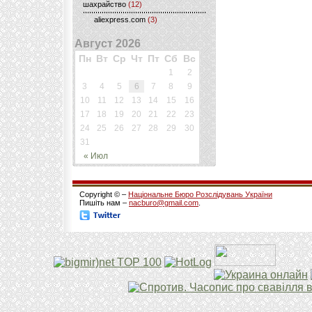
шахрайство
(12)
aliexpress.com
(3)
Август 2026
Пн
Вт
Ср
Чт
Пт
Сб
Вс
1
2
3
4
5
6
7
8
9
10
11
12
13
14
15
16
17
18
19
20
21
22
23
24
25
26
27
28
29
30
31
« Июл
Copyright © –
Національне Бюро Розслідувань України
Пишіть нам –
nacburo@gmail.com
.