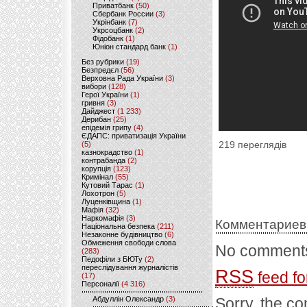
Приватбанк
(50)
Сбербанк России
(3)
Укрінбанк
(7)
Укрсоцбанк
(2)
Фідобанк
(1)
Юніон стандард банк
(1)
Без рубрики
(19)
Безпредєл
(56)
Верховна Рада України
(3)
вибори
(128)
Герої України
(1)
гривня
(3)
Дайджест
(1 233)
Дерибан
(25)
епідемія грипу
(4)
ЄДАПС: приватизація України
(5)
219 переглядів
казнокрадство
(1)
контрабанда
(2)
корупція
(123)
Кримінал
(55)
Кутовий Тарас
(1)
Лохотрон
(5)
Луценківщина
(1)
Мафія
(32)
Наркомафія
(3)
Комментариев
Національна безпека
(211)
Незаконне будівництво
(6)
Обмеження свободи слова
No comments
(283)
Педофіли з БЮТу
(2)
переслідування журналістів
RSS
feed fo
(17)
Персоналії
(4 316)
Абдуллін Олександр
(3)
Sorry, the co