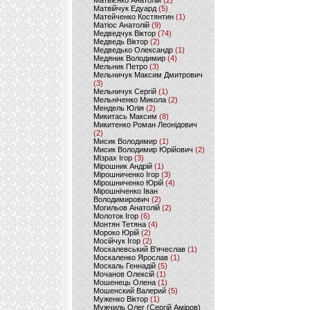
Матвієнко Анатолій
(2)
Матвійчук Едуард
(5)
Матейченко Костянтин
(1)
Матіос Анатолій
(9)
Медведчук Віктор
(74)
Медведь Віктор
(2)
Медведько Олександр
(1)
Медяник Володимир
(4)
Мельник Петро
(3)
Мельничук Максим Дмитрович
(3)
Мельничук Сергій
(1)
Мельніченко Микола
(2)
Мендель Юлія
(2)
Микитась Максим
(8)
Микитенко Роман Леонідович
(2)
Мисик Володимир
(1)
Мисик Володимир Юрійович
(2)
Мізрах Ігор
(3)
Мірошник Андрій
(1)
Мірошниченко Ігор
(3)
Мірошниченко Юрій
(4)
Мірошніченко Іван
Володимирович
(2)
Могильов Анатолій
(2)
Молоток Ігор
(6)
Монтян Тетяна
(4)
Мороко Юрій
(2)
Мосійчук Ігор
(2)
Москалевський В'ячеслав
(1)
Москаленко Ярослав
(1)
Москаль Геннадій
(5)
Мочанов Олексій
(1)
Мошенець Олена
(1)
Мошенский Валерий
(5)
Муженко Віктор
(1)
Мужчиль Олег (Сергій Аміров)