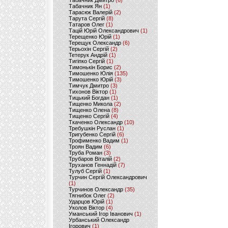
Табачник Дмитро
(6)
Табачник Ян
(1)
Тарасюк Валерій
(2)
Тарута Сергій
(8)
Татаров Олег
(1)
Тацій Юрій Олександрович
(1)
Терещенко Юрій
(1)
Терещук Олександр
(6)
Терьохін Сергій
(2)
Тетерук Андрій
(1)
Тигіпко Сергій
(1)
Тимонькін Борис
(2)
Тимошенко Юлія
(135)
Тимошенко Юрій
(3)
Тимчук Дмитро
(3)
Тихонов Віктор
(1)
Тицький Богдан
(1)
Тищенко Микола
(2)
Тищенко Олена
(8)
Тищенко Сергій
(4)
Ткаченко Олександр
(10)
Требушкін Руслан
(1)
Тригубенко Сергій
(6)
Трофименко Вадим
(1)
Троян Вадим
(6)
Труба Роман
(3)
Трубаров Віталій
(2)
Труханов Геннадій
(7)
Тулуб Сергій
(1)
Турчин Сергій Олександрович
(1)
Турчинов Олександр
(35)
Тягнибок Олег
(2)
Ударцов Юрій
(1)
Уколов Віктор
(4)
Уманський Ігор Іванович
(1)
Урбанський Олександр
Ігорович
(1)