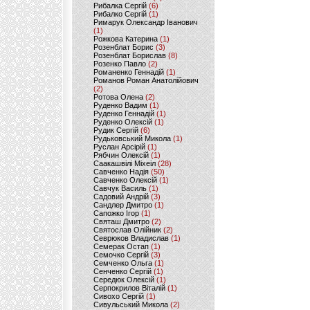
Рибалка Сергій
(6)
Рибалко Сергій
(1)
Римарук Олександр Іванович
(1)
Рожкова Катерина
(1)
Розенблат Борис
(3)
Розенблат Борислав
(8)
Розенко Павло
(2)
Романенко Геннадій
(1)
Романов Роман Анатолійович
(2)
Ротова Олена
(2)
Руденко Вадим
(1)
Руденко Геннадій
(1)
Руденко Олексій
(1)
Рудик Сергій
(6)
Рудьковський Микола
(1)
Руслан Арсірій
(1)
Рябчин Олексій
(1)
Саакашвілі Міхеіл
(28)
Савченко Надія
(50)
Савченко Олексій
(1)
Савчук Василь
(1)
Садовий Андрій
(3)
Сандлер Дмитро
(1)
Сапожко Ігор
(1)
Святаш Дмитро
(2)
Святослав Олійник
(2)
Севрюков Владислав
(1)
Семерак Остап
(1)
Семочко Сергій
(3)
Семченко Ольга
(1)
Сенченко Сергій
(1)
Середюк Олексій
(1)
Серпокрилов Віталій
(1)
Сивохо Сергій
(1)
Сивульський Микола
(2)