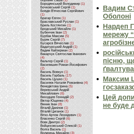
Боровик Саша
(1)
Бородянський Володимир
(1)
Вадим Ст
Бочковський Сергій
(1)
Боядін В'ячеслав Сергійович
Оболоні
(1)
Брагар Євген
(1)
Браславський Руслан
(1)
Нардеп 
Бриль Костянтин
(1)
Бродський Михайло
(1)
Бубенчик Іван
(2)
мережу “
Бурбак Максим
(5)
Буряк Сергій
(7)
агробізн
Бусарєв Вячеслав
(1)
Вадатурський Андрій
(1)
Вадим Кайзерман
(2)
російськ
Вакарчук Святослав Іванович
(4)
пісню, щ
Вальтер Сергій
(1)
Василишин Роман Йосифович
ґвалтува
(2)
Василь Вовкун
(1)
Василь Горбаль
(17)
Максим 
Василь Цушко
(1)
Василюк Наталія Романівна
(4)
госзаказ
Венедіктова Ірина
(5)
Веревський Андрій
Михайлович
(6)
Цей допи
Виходцев Геннадій
(2)
Віктор Ющенко
(4)
не буде 
Вінник Іван
(8)
Віталій Данілов
(1)
Віталій Циганок
(1)
Вітко Артем Леонідович
(1)
Власенко Сергій
(6)
Вовк Дмитро
(2)
Войцеховський Олексій
(1)
Волга Василь
(1)
Волинець Михайло
(3)