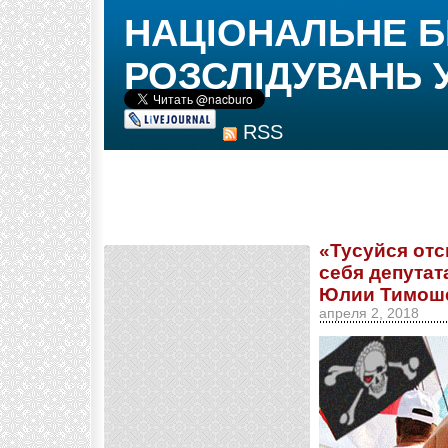
НАЦІОНАЛЬНЕ 
РОЗСЛІДУВАНЬ 
RSS
«Тусуйся отс
себя депутат
Юлии Тимоше
апреля 2, 2018