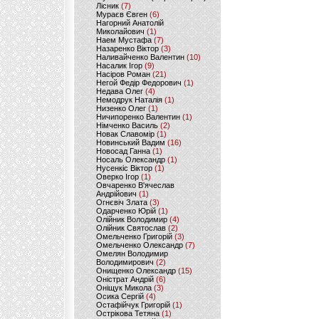
Лісник
(7)
Мураєв Євген
(6)
Нагорний Анатолій
Миколайович
(1)
Наем Мустафа
(7)
Назаренко Віктор
(3)
Наливайченко Валентин
(10)
Насалик Ігор
(9)
Насіров Роман
(21)
Негой Федір Федорович
(1)
Недава Олег
(4)
Немодрук Наталія
(1)
Низенко Олег
(1)
Ничипоренко Валентин
(1)
Німченко Василь
(2)
Новак Славомір
(1)
Новинський Вадим
(16)
Новосад Ганна
(1)
Носаль Олександр
(1)
Нусенкіс Віктор
(1)
Оверко Ігор
(1)
Овчаренко В'ячеслав
Андрійович
(1)
Огнєвіч Злата
(3)
Одарченко Юрій
(1)
Олійник Володимир
(4)
Олійник Святослав
(2)
Омельченко Григорій
(3)
Омельченко Олександр
(7)
Омелян Володимир
Володимирович
(2)
Онищенко Олександр
(15)
Оністрат Андрій
(6)
Оніщук Микола
(3)
Осика Сергій
(4)
Остафійчук Григорій
(1)
Острікова Тетяна
(1)