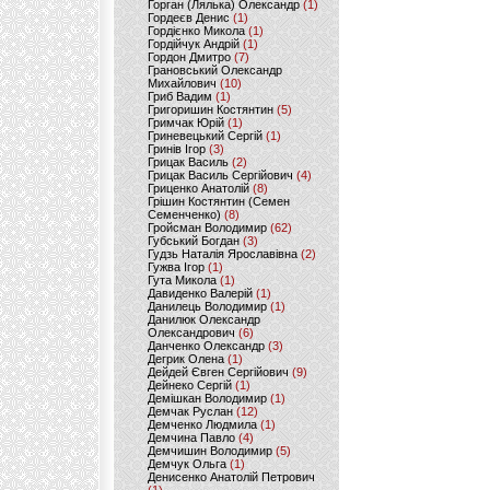
Горган (Лялька) Олександр
(1)
Гордеєв Денис
(1)
Гордієнко Микола
(1)
Гордійчук Андрій
(1)
Гордон Дмитро
(7)
Грановський Олександр
Михайлович
(10)
Гриб Вадим
(1)
Григоришин Костянтин
(5)
Гримчак Юрій
(1)
Гриневецький Сергій
(1)
Гринів Ігор
(3)
Грицак Василь
(2)
Грицак Василь Сергійович
(4)
Гриценко Анатолій
(8)
Грішин Костянтин (Семен
Семенченко)
(8)
Гройсман Володимир
(62)
Губський Богдан
(3)
Гудзь Наталія Ярославівна
(2)
Гужва Ігор
(1)
Гута Микола
(1)
Давиденко Валерій
(1)
Данилець Володимир
(1)
Данилюк Олександр
Олександрович
(6)
Данченко Олександр
(3)
Дегрик Олена
(1)
Дейдей Євген Сергійович
(9)
Дейнеко Сергій
(1)
Демішкан Володимир
(1)
Демчак Руслан
(12)
Демченко Людмила
(1)
Демчина Павло
(4)
Демчишин Володимир
(5)
Демчук Ольга
(1)
Денисенко Анатолій Петрович