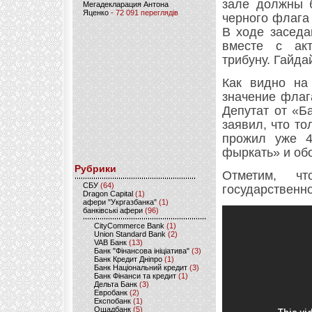
зале должны б
Мегадекларация Антона
Яценко
- 72 091 переглядів
черного флага
В ходе заседа
вместе с акт
трибуну. Гайда
Как видно на 
значение флаг
Депутат от «Б
заявил, что то
прожил уже 4
фыркать» и об
Рубрики
Отметим, ч
CБУ
(64)
государственно
Dragon Capital
(1)
афери "Укргазбанка"
(1)
банківські афери
(96)
CityCommerce Bank
(1)
Union Standard Bank
(2)
VAB Банк
(13)
Банк "Фінансова ініціатива"
(3)
Банк Кредит Дніпро
(1)
Банк Національний кредит
(3)
Банк Фінанси та кредит
(1)
Дельта Банк
(3)
Евробанк
(2)
Експобанк
(1)
Ощадбанк
(5)