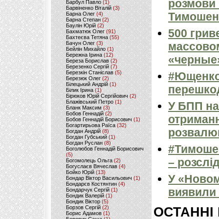
розмови 
Барбул Павло
(1)
Барвіненко Віталій
(3)
Тимошенк
Барна Олег
(4)
Барна Степан
(2)
Баулін Юрій
(2)
500 грив
Бахматюк Олег
(91)
Бахтеєва Тетяна
(55)
Бачун Олег
(3)
массовом
Бейлін Михайло
(1)
Бережна Ірина
(12)
«черные
Береза Борислав
(2)
Березенко Сергій
(7)
Березкін Станіслав
(5)
#Ющенко
Березюк Олег
(2)
Білецький Андрій
(1)
перешкод
Білик Ірина
(1)
Бірюков Юрій Сергійович
(2)
Блажівський Петро
(1)
У БПП на
Бланк Максим
(3)
Бобов Геннадій
(2)
отриманн
Бобов Геннадій Борисович
(1)
Богартирьова Раїса
(32)
розвалю
Богдан Андрій
(8)
Богдан Губський
(1)
Богдан Руслан
(8)
#Тимошен
Боголюбов Геннадій Борисович
(5)
– розслі
Богомолець Ольга
(2)
Богуслаєв Вячеслав
(4)
Бойко Юрій
(13)
У «Новом
Бондар Віктор Васильович
(1)
Бондарєв Костянтин
(4)
виявили 
Бондарчук Сергій
(1)
Бондик Валерій
(1)
Бондик Віктор
(5)
Борзов Сергiй
(2)
ОСТАННІ
Борис Адамов
(1)