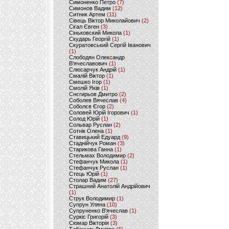
Симоненко Петро
(7)
Симонов Вадим
(12)
Ситник Артем
(11)
Сівець Віктор Миколайович
(2)
Сігал Євген
(3)
Сіньковский Микола
(1)
Скударь Георгій
(1)
Скуратовський Сергій Іванович
(1)
Слободян Олександр
В'ячеславович
(1)
Слюсарчук Андрій
(1)
Смалій Віктор
(1)
Смешко Ігор
(1)
Смолій Яків
(1)
Снєгирьов Дмитро
(2)
Соболев Вячеслав
(4)
Соболєв Єгор
(2)
Соловей Юрій Ігорович
(1)
Солод Юрій
(1)
Сольвар Руслан
(2)
Сотнік Олена
(1)
Ставицький Едуард
(9)
Стаднійчук Роман
(3)
Старикова Ганна
(1)
Стельмах Володимир
(2)
Стефанчук Микола
(1)
Стефанчук Руслан
(1)
Стець Юрій
(1)
Столар Вадим
(27)
Страшний Анатолій Андрійович
(1)
Струк Володимир
(1)
Супрун Уляна
(10)
Супруненко В'ячеслав
(1)
Суркіс Григорій
(3)
Сюмар Вікторія
(3)