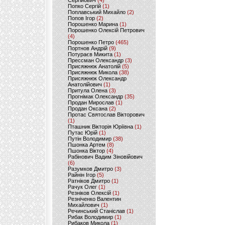
Сергійович
(4)
Попко Сергій
(1)
Поплавський Михайло
(2)
Попов Ігор
(2)
Порошенко Марина
(1)
Порошенко Олексій Петрович
(4)
Порошенко Петро
(465)
Портнов Андрій
(9)
Потураєв Микита
(1)
Прессман Олександр
(3)
Присяжнюк Анатолій
(5)
Присяжнюк Микола
(38)
Присяжнюк Олександр
Анатолійович
(1)
Притула Олена
(3)
Прогнімак Олександр
(35)
Продан Мирослав
(1)
Продан Оксана
(2)
Протас Святослав Вікторович
(1)
Пташник Вікторія Юріївна
(1)
Путас Юрій
(1)
Путін Володимир
(38)
Пшонка Артем
(8)
Пшонка Віктор
(4)
Рабінович Вадим Зіновійович
(6)
Разумков Дмитро
(3)
Райнін Ігор
(5)
Ратніков Дмитро
(1)
Рачук Олег
(1)
Резніков Олексій
(1)
Резніченко Валентин
Михайлович
(1)
Речинський Станіслав
(1)
Рибак Володимир
(1)
Рибаков Микола
(1)