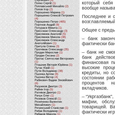
Сергійович
(4)
который себя
Попко Сергій
(1)
Поплавський Михайло
(2)
вообще называ
Попов Ігор
(2)
Порошенко Марина
(1)
Порошенко Олексій Петрович
Последнее и с
(4)
возглавляемый 
Порошенко Петро
(465)
Портнов Андрій
(9)
Потураєв Микита
(1)
Общее с преды
Прессман Олександр
(3)
Присяжнюк Анатолій
(5)
Присяжнюк Микола
(38)
– банк закон
Присяжнюк Олександр
фактически ба
Анатолійович
(1)
Притула Олена
(3)
Прогнімак Олександр
(35)
– банк не смо
Продан Мирослав
(1)
Продан Оксана
(2)
банк действо
Протас Святослав Вікторович
финансовая пи
(1)
Пташник Вікторія Юріївна
(1)
высокие проц
Путас Юрій
(1)
Путін Володимир
(38)
кредиты, но с
Пшонка Артем
(8)
состоянии раб
Пшонка Віктор
(4)
Рабінович Вадим Зіновійович
процентов н
(6)
Разумков Дмитро
(3)
вкладчиков.
Райнін Ігор
(5)
Ратніков Дмитро
(1)
Рачук Олег
(1)
– “Укргазбанк”
Резніков Олексій
(1)
мафии, обсл
Резніченко Валентин
Михайлович
(1)
товарищей. В
Речинський Станіслав
(1)
Рибак Володимир
(1)
фактически игр
Рибаков Микола
(1)