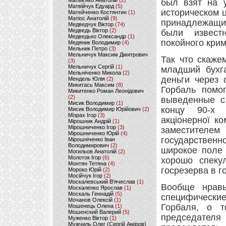
Матвієнко Анатолій
(2)
был взят на 
Матвійчук Едуард
(5)
историческом ц
Матейченко Костянтин
(1)
Матіос Анатолій
(9)
принадлежащи
Медведчук Віктор
(74)
Медведь Віктор
(2)
были извест
Медведько Олександр
(1)
покойного крим
Медяник Володимир
(4)
Мельник Петро
(3)
Мельничук Максим Дмитрович
Так что скаже
(3)
Мельничук Сергій
(1)
младший бухга
Мельніченко Микола
(2)
деньги через 
Мендель Юлія
(2)
Микитась Максим
(8)
Горбаль помо
Микитенко Роман Леонідович
(2)
выведенные с 
Мисик Володимир
(1)
концу 90-х 
Мисик Володимир Юрійович
(2)
Мізрах Ігор
(3)
акціонерної к
Мірошник Андрій
(1)
Мірошниченко Ігор
(3)
заместителем
Мірошниченко Юрій
(4)
государственн
Мірошніченко Іван
Володимирович
(2)
широкое поле 
Могильов Анатолій
(2)
Молоток Ігор
(6)
хорошо спеку
Монтян Тетяна
(4)
госрезерва в г
Мороко Юрій
(2)
Мосійчук Ігор
(2)
Москалевський В'ячеслав
(1)
Вообще нравы
Москаленко Ярослав
(1)
Москаль Геннадій
(5)
специфически
Мочанов Олексій
(1)
Горбаля, о т
Мошенець Олена
(1)
Мошенский Валерий
(5)
председате
Муженко Віктор
(1)
Мужчиль Олег (Сергій Аміров)