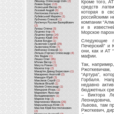
Кроме того, А
Лівшиць Олександр Ілліч
(2)
Ложкін Борис
(13)
средств латв
Лозінський Віктор
(9)
Лозовий Андрій
(6)
которая в св
Локтіонова Наталя
(1)
российскими н
Лубківський Маркіян
(1)
Лубченко Олексій
(1)
компании “Алма
Лук'янчук Руслан Валерійович
(2)
и в известне
Лукаш Олена
(3)
Морское парох
Луценко Ігор
(4)
Луценко Ірина
(14)
Луценко Юрій
(94)
Следующие п
Львов Богдан
(1)
Льовочкін Сергій
(29)
Печерский” и 
Льовочкіна Юлія
(7)
Любченко Олексій
(1)
они, как и АТ
Лялька (Горган) Олександр
(4)
мафии.
Лях Вадим
(1)
Ляшко Олег
(85)
М'ялик Віктор
(1)
Так, например
Магута Роман
(1)
Мазепа Ігор
(2)
Ржоткевичам,
Макар'ян Давид Борисович
(1)
“Артура”, кот
Макаренко Анатолій
(2)
Македон Юрій
(3)
Горбаля. Нап
Максімов Сергій
(1)
Маліков Віталій
(1)
недавно акти
Малінін Олександр
(1)
бюджетных сре
Манцуров Игорь
(1)
Маркевич Ярослав
– Виктора Л
Володимирович
(1)
Марков Ігор
(2)
Леонидовича,
Мартиненко Микола
(26)
Львова, там п
Марушевська Юлія
(3)
Маслов Юрій Костянтинович
Ржоткевич, ди
(2)