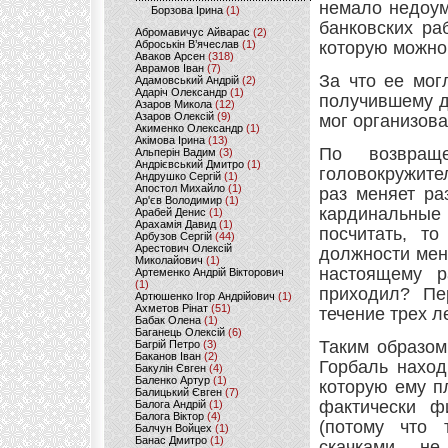
немало недоум
Борзова Ірина
(1)
банковских ра
Абромавичус Айварас
(2)
Аброськін В’ячеслав
(1)
которую можно 
Аваков Арсен
(318)
Аврамов Іван
(7)
За что ее мог
Адамовський Андрій
(2)
Адаріч Олександр
(1)
получившему д
Азаров Микола
(12)
Азаров Олексій
(9)
мог организова
Акименко Олександр
(1)
Акімова Ірина
(13)
По возвращ
Альперін Вадим
(3)
Андрієвський Дмитро
(1)
головокружите
Андрушко Сергій
(1)
Апостол Михайло
(1)
раз меняет ра
Ар'єв Володимир
(1)
кардинальные
Арабей Денис
(1)
Арахамія Давид
(1)
посчитать, т
Арбузов Сергій
(44)
Арестович Олексій
должности мен
Миколайович
(1)
настоящему р
Артеменко Андрій Вікторович
(1)
приходил? Пе
Артюшенко Ігор Андрійович
(1)
Ахметов Рінат
(51)
течение трех л
Бабак Олена
(1)
Баганець Олексій
(6)
Таким образом
Багрій Петро
(3)
Баканов Іван
(2)
Горбаль наход
Бакулін Євген
(4)
Баленко Артур
(1)
которую ему п
Балицький Євген
(7)
фактически ф
Балога Андрій
(1)
Балога Віктор
(4)
(потому что 
Балчун Войцех
(1)
Банас Дмитро
(1)
скачками, не