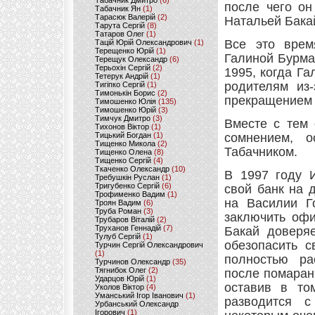
Табачник Дмитро
(6)
после чего он
Табачник Ян
(1)
Тарасюк Валерій
(2)
Натальей Бака
Тарута Сергій
(8)
Татаров Олег
(1)
Все это врем
Тацій Юрій Олександрович
(1)
Терещенко Юрій
(1)
Галиной Бурма
Терещук Олександр
(6)
Терьохін Сергій
(2)
1995, когда Га
Тетерук Андрій
(1)
родителям из-
Тигіпко Сергій
(1)
Тимонькін Борис
(2)
прекращением 
Тимошенко Юлія
(135)
Тимошенко Юрій
(3)
Тимчук Дмитро
(3)
Вместе с тем 
Тихонов Віктор
(1)
Тицький Богдан
(1)
сомнением, 
Тищенко Микола
(2)
Табачником.
Тищенко Олена
(8)
Тищенко Сергій
(4)
Ткаченко Олександр
(10)
В 1997 году 
Требушкін Руслан
(1)
Тригубенко Сергій
(6)
свой банк на 
Трофименко Вадим
(1)
на Василии Г
Троян Вадим
(6)
Труба Роман
(3)
заключить офи
Трубаров Віталій
(2)
Труханов Геннадій
(7)
Бакай доверяе
Тулуб Сергій
(1)
обезопасить с
Турчин Сергій Олександрович
(1)
полностью ра
Турчинов Олександр
(35)
Тягнибок Олег
(2)
после помаран
Ударцов Юрій
(1)
оставив в то
Уколов Віктор
(4)
Уманський Ігор Іванович
(1)
разводится с
Урбанський Олександр
Ігорович
(1)