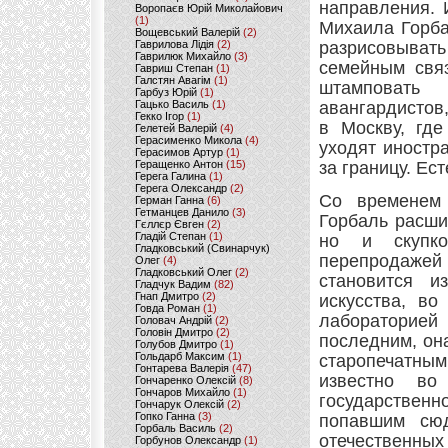
направления. 
Воропаєв Юрій Миколайович
(1)
Михаила Горба
Вощевський Валерій
(2)
Гаврилова Лідія
(2)
разрисовыват
Гаврилюк Михайло
(3)
семейным свя
Гавриш Степан
(1)
Галстян Авагім
(1)
штамповать
Гарбуз Юрій
(1)
Гацько Василь
(1)
авангардистов
Гекко Ігор
(1)
в Москву, где
Гелетей Валерій
(4)
Герасименко Микола
(4)
уходят иностр
Герасимов Артур
(1)
Геращенко Антон
(15)
за границу. Ес
Герега Галина
(1)
Герега Олександр
(2)
Со временем
Герман Ганна
(6)
Гетманцев Данило
(3)
Горбаль расши
Гєллєр Євген
(2)
Гладій Степан
(1)
но и скупко
Гладковський (Свинарчук)
перепродажей
Олег
(4)
Гладковський Олег
(2)
становится и
Гладчук Вадим
(82)
Гнап Дмитро
(2)
искусства, во
Говда Роман
(1)
лабораторие
Головач Андрій
(2)
Головін Дмитро
(2)
последним, он
Голубов Дмитро
(1)
Гольдарб Максим
(1)
старопечатн
Гонтарева Валерія
(47)
известно во
Гончаренко Олексій
(8)
Гончаров Михайло
(1)
государственн
Гончарук Олексій
(2)
Гопко Ганна
(3)
попавшим сюд
Горбаль Василь
(2)
отечественных
Горбунов Олександр
(1)