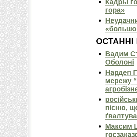
Кадры го
гора»
Неудачни
«большой
ОСТАННІ
Вадим Ст
Оболоні
Нардеп 
мережу “
агробізн
російськ
пісню, щ
ґвалтува
Максим 
госзаказ