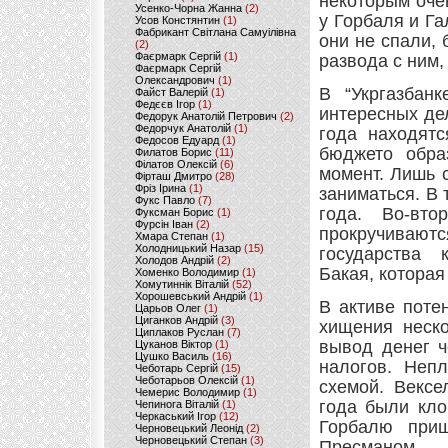
некоторым оче
Усенко-Чорна Жанна
(2)
у Горбаля и Г
Усов Констянтин
(1)
Фабрикант Світлана Самуілівна
они не спали, 
(2)
Фаєрмарк Сергій
(1)
развода с ним,
Фаєрмарк Сергій
Олександрович
(1)
В “Укргазбан
Файст Валерій
(1)
Федєєв Ігор
(1)
интересных дел
Федорук Анатолій Петрович
(2)
Федорчук Анатолій
(1)
года находятс
Федосов Едуард
(1)
бюджето обра
Филатов Борис
(11)
Філатов Олексій
(6)
момент. Лишь 
Фірташ Дмитро
(28)
Фріз Ірина
(1)
заниматься. В 
Фукс Павло
(7)
года. Во-вт
Фуксман Борис
(1)
Фурсін Іван
(2)
прокручивают
Хмара Степан
(1)
Холодницький Назар
(15)
государства 
Холодов Андрій
(2)
Бакая, которая
Хоменко Володимир
(1)
Хомутиннік Віталій
(52)
Хорошевський Андрій
(1)
В активе поте
Царьов Олег
(1)
Циганков Андрій
(3)
хищения неско
Циплаков Руслан
(7)
вывод денег ч
Цуканов Віктор
(1)
Цушко Василь
(16)
налогов. Непл
Чеботарь Сергій
(15)
Чеботарьов Олексій
(1)
схемой. Вексе
Чемерис Володимир
(1)
года были кло
Чепинога Віталій
(1)
Черкаський Ігор
(12)
Горбалю приш
Черновецький Леонід
(2)
Черновецький Степан
(3)
Пресманом, 