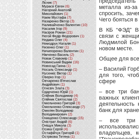
председатель 
Лісник
(7)
металла из-за
Мураєв Євген
(6)
Нагорний Анатолій
спросить, зач
Миколайович
(1)
Наем Мустафа
(7)
Чего бояться в
Назаренко Віктор
(3)
Наливайченко Валентин
(10)
Насалик Ігор
(9)
В КБ “ФЭД” В
Насіров Роман
(21)
связи с женщи
Негой Федір Федорович
(1)
Недава Олег
(4)
Людмилой Бонч
Немодрук Наталія
(1)
Низенко Олег
(1)
новом месте.
Ничипоренко Валентин
(1)
Німченко Василь
(2)
Общее для все
Новак Славомір
(1)
Новинський Вадим
(16)
Новосад Ганна
(1)
– Василий Горб
Носаль Олександр
(1)
Нусенкіс Віктор
(1)
для того, что
Оверко Ігор
(1)
сфере
Овчаренко В'ячеслав
Андрійович
(1)
Огнєвіч Злата
(3)
– все три ба
Одарченко Юрій
(1)
Олійник Володимир
(4)
важных клиент
Олійник Святослав
(2)
деятельность 
Омельченко Григорій
(3)
Омельченко Олександр
(7)
банк для хране
Омелян Володимир
Володимирович
(2)
Онищенко Олександр
(15)
– все три 
Оністрат Андрій
(6)
Оніщук Микола
(3)
использовали
Осика Сергій
(4)
владельцев, 
Остафійчук Григорій
(1)
Острікова Тетяна
(1)