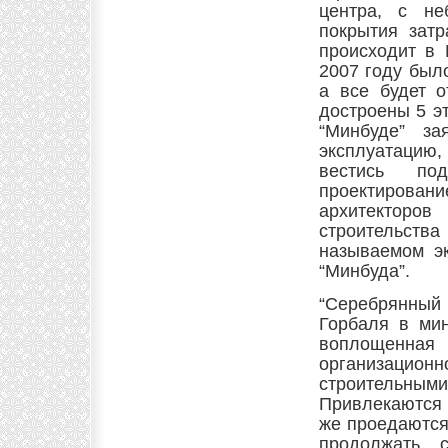
центра, с н
покрытия затр
происходит в 
2007 году был
а все будет 
достроены 5 э
“Минбуде” з
эксплуатацию,
вестись по
проектирова
архитекторов
строительства
называемом э
“Минбуда”.
“Серебрянный 
Горбаля в мин
воплощенная
организационн
строительным
Привлекаются 
же проедаются
продолжать с