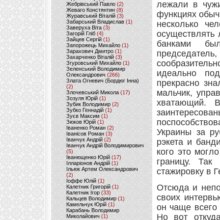
лежали в чужи
Жебрівський Павло
(2)
Жеваго Констянтин
(8)
функциях обыч
Журавський Віталій
(3)
Забарський Владислав
(1)
несколько че
Заверуха Віта
(3)
осуществлять 
Загорій Гліб
(4)
Зайцев Сергій
(1)
банками бы
Запорожець Михайло
(1)
Зарахович Дмитро
(1)
председате
Захарченко Віталій
(3)
сообразительн
Згуровський Михайло
(1)
Зеленський Володимир
идеально по
Олександрович
(266)
Злата Огневич (Бордюг Інна)
прекрасно зна
(2)
мальчик, упра
Злочевський Микола
(17)
Зозуля Юрій
(1)
хватающий. 
Зубик Володимир
(2)
Зубко Геннадій
(1)
заинтересов
Зуєв Максим
(1)
поспособство
Зюков Юрій
(1)
Іваненко Роман
(2)
Украины за ру
Іванісов Роман
(3)
Іванчук Андрій
(2)
рэкета и банд
Іванчук Андрій Володимирович
кого это могло
(5)
Іванющенко Юрій
(17)
границу. Так
Ілларіонов Андрій
(1)
Ільюк Артем Олександрович
стажировку в 
(2)
Іоффе Юлій
(1)
Отсюда и непо
Калетник Григорій
(1)
Калетник Ігор
(33)
своих интервь
Кальцев Володимир
(1)
Камельчук Юрій
(1)
он чаще всего 
Карабань Володимир
Но вот откуд
Миколайович
(1)