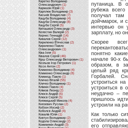
Каретко Володимир
путаница. В о
Олександрович
(1)
Кармазін Юрій
(1)
рубежа всего 
Карплюк Володимир
(3)
получал там 
Каськів Владислав
(7)
Кацуба Володимир
(4)
дойчмарок, и с
Кацуба Олександр
(8)
Кацуба Сергій
(5)
интервью он у
Квіташвілі Олександр
(3)
зарплату, но о
Келестин Валерій
(2)
Кернес Геннадій
(14)
Кивалов Сергій
(12)
Скорее все
Кириленко В’ячеслав
(2)
Кириленко Павло
перекантоват
Олександрович
(1)
понятно каки
Ківа Ілля
(5)
Ківалов Сергій
(46)
начале 90-х б
Кірш Олександр Вікторович
(1)
Кісільов Ігор Петрович
(1)
образом, в з
Кіссе Антон
(2)
целый ряд кр
Клименко Володимир
(4)
Клименко Олександр
(8)
Горбалей. С
Климець Павло
(1)
Кличко Віталій
(55)
устроиться на
Кличко Володимир
(1)
устроиться в 
Клімкін Павло
(4)
Клімов Леонід
(2)
неудачно – пе
Клюєв Андрій
(6)
Клюєв Сергій
(5)
пришлось идти
Княжицький Микола
(4)
устроили на ра
Князевич Руслан
(2)
Кобзон Иосиф
(2)
Коболєв Андрій
(4)
Как только си
Ковалів Юлія
(1)
Ковтун Володимир
(2)
стабилизирова
Кодола Олександр
(2)
Кожемякін Андрій
(3)
его отправляю