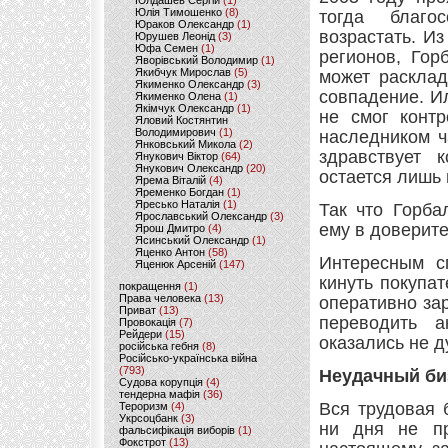
Юлдашев Сергій
(1)
Юлія Тимошенко
(8)
тогда благо
Юраков Олександр
(1)
возрастать. И
Юрушев Леонід
(3)
Юфа Семен
(1)
регионов, Гор
Яворівський Володимир
(1)
Якибчук Мирослав
(5)
может расклад
Якименко Олександр
(3)
совпадение. И
Якименко Олена
(1)
Якімчук Олександр
(1)
не смог контр
Яловий Костянтин
Володимирович
(1)
наследником ч
Янковський Микола
(2)
здравствует 
Янукович Віктор
(64)
Янукович Олександр
(20)
остается лишь
Ярема Віталій
(4)
Яременко Богдан
(1)
Яресько Наталія
(1)
Так что Горба
Ярославський Олександр
(3)
ему в доверит
Ярош Дмитро
(4)
Ясинський Олександр
(1)
Яценко Антон
(58)
Интересным с
Яценюк Арсеній
(147)
кинуть покупат
покращення
(1)
Права человека
(13)
оперативно зар
Приват
(13)
переводить а
Провокація
(7)
Рейдери
(15)
оказались не д
російська гебня
(8)
Російсько-українська війна
(793)
Неудачный би
Судова корупція
(4)
тендерна мафія
(36)
Вся трудовая 
Тероризм
(4)
Укрсоцбанк
(3)
ни дня не пр
фальсифікація виборів
(1)
Фокстрот
(13)