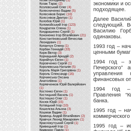
Козак Володимир
(1)
экономики и ос
Козак Тарас
(2)
Козловський Олег
(4)
подходящее.
Колесниченко Вадим
(5)
Колесніков Борис
(10)
Колєсніков Дмитро
(1)
Далее Василий
Колобов Юрій
(1)
следующий. Вс
Коломойський Ігор
(123)
Кондратюк Олена
(1)
Василию Горб
Кондрашенко Сергій
(1)
Кононенко Ігор Віталійович
(21)
одинаковы.
Константіновський Вячеслав
Леонідович
(1)
1993 год – на
Копанчук Олена
(1)
Корбан Геннадій
(33)
ценными бумаг
Корж Віктор
(3)
Корнацький Аркадій
(2)
Корнійчук Євген
(1)
1994 год – з
Коровченко Сергій
(1)
Печерского” а
Королевська Наталія
(5)
Король Марія Григорівна
(1)
управления 
Король Олександр
(16)
Корчинська Оксана
финансовых оп
Анатоліївна
(1)
Корявченков Юрій Валерійович
(1)
1994 год – 
Костенко Євген
(1)
Правления “Ки
Костицький Василь
(1)
Костюшко Олег
(1)
банка.
Косюк Юрій
(15)
Котвіцький Ігор
(10)
Кошелєва Альона
(3)
1995 год – на
Кошмак Вадим
(1)
коммерческого 
Кравець Андрій Віталійович
(2)
Кравчук Леонід Макарович
(1)
Краснокутський Сергій
(1)
1995 год – и
Кривецький Ігор
(1)
Кривонос Павло
(1)