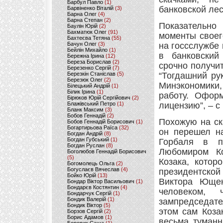
Барбул Павло
(1)
банковской лес
Барвіненко Віталій
(3)
Барна Олег
(4)
Барна Степан
(2)
Показательно
Баулін Юрій
(2)
Бахматюк Олег
(91)
моменты своег
Бахтеєва Тетяна
(55)
Бачун Олег
(3)
на госсслужбе
Бейлін Михайло
(1)
в банковский
Бережна Ірина
(12)
Береза Борислав
(2)
срочно получи
Березенко Сергій
(7)
Березкін Станіслав
(5)
“Тогдашний ру
Березюк Олег
(2)
Минэкономики,
Білецький Андрій
(1)
Білик Ірина
(1)
работу. Офор
Бірюков Юрій Сергійович
(2)
Блажівський Петро
(1)
лицензию”, – с
Бланк Максим
(3)
Бобов Геннадій
(2)
Похожую на ск
Бобов Геннадій Борисович
(1)
Богартирьова Раїса
(32)
он перешел на
Богдан Андрій
(8)
Богдан Губський
(1)
Горбаля в п
Богдан Руслан
(8)
Любомиром Ко
Боголюбов Геннадій Борисович
(5)
Козака, котор
Богомолець Ольга
(2)
Богуслаєв Вячеслав
(4)
президентской
Бойко Юрій
(13)
Виктора Ющен
Бондар Віктор Васильович
(1)
Бондарєв Костянтин
(4)
человеком,
Бондарчук Сергій
(1)
Бондик Валерій
(1)
зампредседате
Бондик Віктор
(5)
этом сам Коза
Борзов Сергiй
(2)
Борис Адамов
(1)
весьма туманн