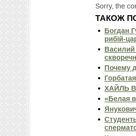
Sorry, the co
ТАКОЖ ПО
Богдан Г
рибій-ца
Василий 
сквореч
Почему д
Горбатая
ХАЙЛЬ 
«Белая в
Янукович
Студенты
спермат