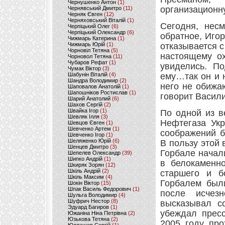
Чернушенко Антон
(1)
организационн
Чернявський Дмитро
(11)
Черняк Євген
(12)
Черняховський Віталій
(1)
Сегодня, несм
Черпіцький Олег
(6)
Черпіцький Олександр
(6)
обратное, Иго
Чижмарь Катерина
(1)
Чижмарь Юрій
(1)
отказывается 
Чорновіл Тетяна
(5)
настоящему ох
Чорновол Тетяна
(11)
Чубаров Рефат
(1)
увиделись. П
Чумак Віктор
(3)
Шабунін Віталій
(4)
ему…так он и 
Шандра Володимир
(2)
него не обижа
Шаповалов Анатолій
(1)
Шапошніков Ростислав
(1)
говорит Васил
Шарий Анатолий
(6)
Шахов Сергій
(2)
Швайка Ігор
(1)
По одной из в
Шевляк Ілля
(3)
Нефтегаза Укр
Шевцов Євген
(1)
Шевченко Артем
(1)
соображений б
Шевченко Ігор
(1)
Шеляженко Юрій
(6)
В пользу этой 
Шенцев Дмитро
(3)
Горбале начал
Шепелев Олександр
(39)
Шипко Андрій
(1)
в белокаменн
Шкиряк Зорян
(12)
Шкіль Андрій
(2)
старшего и б
Шкіль Максим
(4)
Горбалем был
Шокін Віктор
(15)
Шпак Василь Федорович
(1)
после исчез
Шульга Володимир
(4)
Шуфрич Нестор
(8)
высказывал с
Эдуард Багиров
(1)
убеждал пресс
Южаніна Ніна Петрівна
(2)
Юзькова Тетяна
(2)
2005 году про