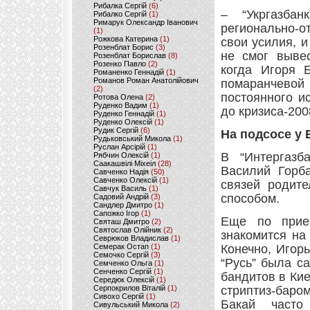
Рибалка Сергій
(6)
– “Укргазба
Рибалко Сергій
(1)
Римарук Олександр Іванович
регионально-о
(1)
Рожкова Катерина
(1)
свои усилия, и
Розенблат Борис
(3)
не смог вывес
Розенблат Борислав
(8)
Розенко Павло
(2)
когда Игоря 
Романенко Геннадій
(1)
Романов Роман Анатолійович
помаранчевой 
(2)
постоянного и
Ротова Олена
(2)
Руденко Вадим
(1)
до кризиса-200
Руденко Геннадій
(1)
Руденко Олексій
(1)
Рудик Сергій
(6)
На подсосе у 
Рудьковський Микола
(1)
Руслан Арсірій
(1)
В “Интергазба
Рябчин Олексій
(1)
Саакашвілі Міхеіл
(28)
Василий Горб
Савченко Надія
(50)
Савченко Олексій
(1)
связей родит
Савчук Василь
(1)
способом.
Садовий Андрій
(3)
Сандлер Дмитро
(1)
Сапожко Ігор
(1)
Еще по прие
Святаш Дмитро
(2)
Святослав Олійник
(2)
знакомится на
Севрюков Владислав
(1)
Семерак Остап
(1)
Конечно, Игор
Семочко Сергій
(3)
“Русь” была с
Семченко Ольга
(1)
Сенченко Сергій
(1)
бандитов в Кие
Середюк Олексій
(1)
Серпокрилов Віталій
(1)
стриптиз-баро
Сивохо Сергій
(1)
Бакай часто
Сивульський Микола
(2)