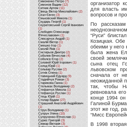
Симоненко Петро
(7)
организатор к
Симонов Вадим
(12)
Ситник Артем
(11)
для власть и
Сівець Віктор Миколайович
(2)
вопросов и пр
Сігал Євген
(3)
Сіньковский Микола
(1)
Скударь Георгій
(1)
По рассказам
Скуратовський Сергій Іванович
(1)
неоднозначно
Слободян Олександр
“Руси” блиста
В'ячеславович
(1)
Слюсарчук Андрій
(1)
Козицкая. Обе
Смалій Віктор
(1)
Смешко Ігор
(1)
обеими у него 
Смолій Яків
(1)
была жена Ел
Снєгирьов Дмитро
(2)
Соболев Вячеслав
(4)
своей землячк
Соболєв Єгор
(2)
Соловей Юрій Ігорович
(1)
сына отец Г
Солод Юрій
(1)
львовском пр
Сольвар Руслан
(2)
Сотнік Олена
(1)
сначала от не
Ставицький Едуард
(9)
Стаднійчук Роман
(3)
неожиданной п
Старикова Ганна
(1)
так, чтобы Н
Стельмах Володимир
(2)
Стефанчук Микола
(1)
ревновала его
Стефанчук Руслан
(1)
Стець Юрій
(1)
конце 1994 он
Столар Вадим
(27)
Галиной Бурма
Страшний Анатолій Андрійович
(1)
этот же год, р
Струк Володимир
(1)
Супрун Уляна
(10)
“Мисс Европейс
Супруненко В'ячеслав
(1)
Суркіс Григорій
(3)
В 1998 вторая
Сюмар Вікторія
(3)