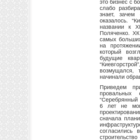
это бизнес с б
слабо разбира
знает, зачем
оказалось. “К
названии к Х
Поляченко. ХК
самых больших
на протяжении
который возг
будущие ква
“Киевгорстр
возмущался, 
начинали обра
Приведем пр
провальных 
“Серебрянный 
6 лет не мог
проектирова
сначала плани
инфраструкт
согласились 
строительство