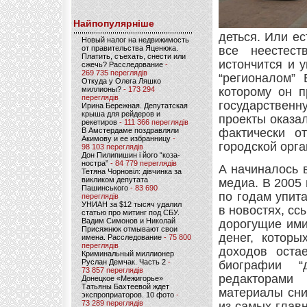
Найпопулярніше
деться. Или ес
Новый налог на недвижимость
от правительства Яценюка.
все неестест
Платить, съехать, снести или
истончится и у
сжечь? Расследование
-
269 735 переглядів
“регионалом” 
Откуда у Олега Ляшко
миллионы?
- 173 294
которому он п
переглядів
государственн
Ирина Бережная. Депутатская
крыша для рейдеров и
проекты оказа
рекетиров
- 111 366 переглядів
В Амстердаме поздравляли
фактически о
Акимову и ее избранницу
-
городской орг
98 103 переглядів
Дон Пилипишин і його “коза-
ностра”
- 84 779 переглядів
А начиналось 
Тетяна Чорновіл: дівчинка за
викликом депутата
медиа. В 2005
Пашинського
- 83 690
по годам упит
переглядів
УНИАН за $12 тысяч удалил
в новостях, сс
статью про митинг под СБУ.
Вадим Симонов и Николай
дорогущие ими
Присяжнюк отмывают свои
денег, которы
имена. Расследование
- 75 800
переглядів
доходов остае
Криминальный миллионер
Руслан Демчак. Часть 2
-
биографии “
73 857 переглядів
редакторами
Донецкое «Межигорье»
Татьяны Бахтеевой ждет
материалы сни
экспроприаторов. 10 фото
-
73 289 переглядів
из самых глав