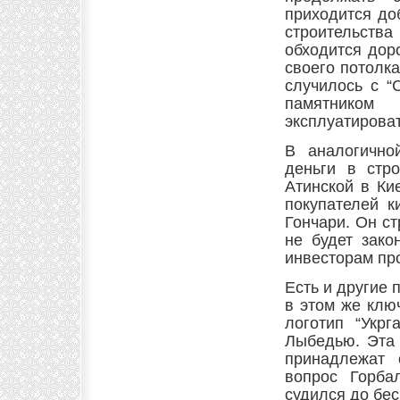
приходится до
строительст
обходится дор
своего потолка
случилось с “
памятником
эксплуатироват
В аналогично
деньги в стр
Атинской в Ки
покупателей к
Гончари. Он ст
не будет зако
инвесторам пр
Есть и другие
в этом же клю
логотип “Укр
Лыбедью. Эта 
принадлежат 
вопрос Горба
судился до бес