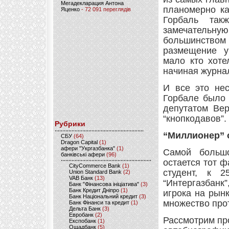
Мегадекларация Антона
планомерно ка
Яценко
- 72 091 переглядів
Горбаль так
замечательную
большинством
размещение у
мало кто хоте
начиная журна
И все это не
Горбале было
депутатом Вер
“кнопкодавов”.
Рубрики
“Миллионер” 
CБУ
(64)
Dragon Capital
(1)
афери "Укргазбанка"
(1)
Самой больш
банківські афери
(96)
остается тот ф
CityCommerce Bank
(1)
студент, к 
Union Standard Bank
(2)
VAB Банк
(13)
“Интергазбанк
Банк "Фінансова ініціатива"
(3)
Банк Кредит Дніпро
(1)
игрока на рын
Банк Національний кредит
(3)
множество про
Банк Фінанси та кредит
(1)
Дельта Банк
(3)
Евробанк
(2)
Рассмотрим пр
Експобанк
(1)
Ощадбанк
(5)