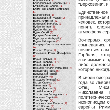
Боровик Саша
(1)
Бородянський Володимир
(1)
“Верховина”, и 
Бочковський Сергій
(1)
Боядін В'ячеслав Сергійович
Единственное
(1)
Брагар Євген
(1)
принадлежали
Браславський Руслан
(1)
Бриль Костянтин
(1)
человек, кото
Бродський Михайло
(1)
понять слож
Бубенчик Іван
(2)
Бурбак Максим
(5)
атмосферу сер
Буряк Сергій
(7)
Бусарєв Вячеслав
(1)
Вадатурський Андрій
(1)
Во-первых, ср
Вадим Кайзерман
(2)
сомневались 
Вакарчук Святослав Іванович
(4)
появиться сам
Вальтер Сергій
(1)
Василишин Роман Йосифович
Горбаля, кот
(2)
значимыми люд
Василь Вовкун
(1)
Василь Горбаль
(17)
либо должност
Василь Цушко
(1)
Василюк Наталія Романівна
(4)
которая никогд
Венедіктова Ірина
(5)
Веревський Андрій
Михайлович
(6)
В своей биогр
Виходцев Геннадій
(2)
года во Львов
Віктор Ющенко
(4)
Вінник Іван
(8)
Отец – Миха
Віталій Данілов
(1)
Віталій Циганок
(1)
Николаевна,
Вітко Артем Леонідович
(1)
политехническ
Власенко Сергій
(6)
Вовк Дмитро
(2)
иконописцем о
Войцеховський Олексій
(1)
Волга Василь
(1)
еврейки Римм
Волинець Михайло
(3)