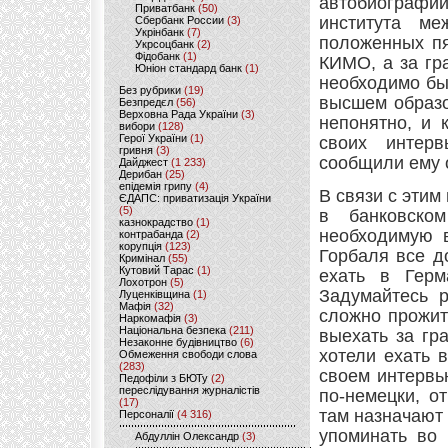
автобиографии
Приватбанк
(50)
института м
Сбербанк России
(3)
Укрінбанк
(7)
положенных пя
Укрсоцбанк
(2)
Фідобанк
(1)
КИМО, а за гр
Юніон стандард банк
(1)
необходимо бы
Без рубрики
(19)
высшем образо
Безпредєл
(56)
Верховна Рада України
(3)
непонятно, и 
вибори
(128)
Герої України
(1)
своих интерв
гривня
(3)
сообщили ему о
Дайджест
(1 233)
Дерибан
(25)
епідемія грипу
(4)
В связи с этим
ЄДАПС: приватизація України
(5)
в банковско
казнокрадство
(1)
необходимую в
контрабанда
(2)
корупція
(123)
Горбаля все д
Кримінал
(55)
Кутовий Тарас
(1)
ехать в Герм
Лохотрон
(5)
Задумайтесь р
Луценківщина
(1)
Мафія
(32)
сложно прожит
Наркомафія
(3)
Національна безпека
(211)
выехать за гр
Незаконне будівництво
(6)
хотели ехать 
Обмеження свободи слова
(283)
своем интервь
Педофіли з БЮТу
(2)
переслідування журналістів
по-немецки, о
(17)
там назначают 
Персоналії
(4 316)
упоминать во 
Абдуллін Олександр
(3)