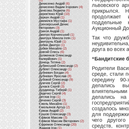
(1)
Денисенко Андрій
(6)
львовского ар
Денисенко Вадим Ігорович
(4)
прикрылся. 
Денісова Людміла
(6)
Дерев'янко Юрій
(10)
продолжает 
Деркач Андрій
(1)
Джемілєв Мустафа
(1)
поддельные 
Дзензерський Денис
Аукционный До
Вікторович
(3)
Дзинзя Андрій
(1)
Дмитро Корчинський
(1)
Так что дружб
Дмитрук Микола Ілліч
(1)
Дмитрунь Юрій
(1)
неудивительна
Добкін Дмитро
(1)
друга во всех 
Добкін Михайло
(2)
Довгий Олесь
(6)
Долженков Олександр
“Бандитские 
Валерійович
(1)
Донець Тетяна
(2)
Дубинський Олександр
(2)
Родители Васи
Дубілет Олександр
(1)
Дубневич Богдан
(4)
среде, стали 
Дубневич Ярослав
(8)
середину 90-
Дубовой Олександр
(9)
Думчев Сергій
(2)
делались в
Дунаєв Сергій
(3)
Дурдинець Тиберій
(1)
влиятельными 
Дядечко Сергій
(4)
делались на 
Дятлов Ігор
(1)
Дяченко Сергій
(3)
госпредприя
Єжель Михайло
(1)
Ємельянов Артур
(2)
создалось мно
Єрмак Андрій
(2)
для поддержки
Єршов Олександр
(3)
Єфімов Максим
(3)
чего другого
Єфімов Максим Вікторович
(2)
Єфремов Олександр
(20)
средств, кон
Жданов Ігор
(1)