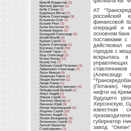
филиала КБ “Ф
Криклій Владислав
(1)
Крючков Дмитро
(1)
АТ “Транскре
Кубів Степан
(1)
Кудрявцєв Віктор
(1)
российский 
Кужель Олександра
(9)
Кузьменко Олег
(1)
финансовой ба
Кузьмін Рінат
(3)
операций и м
Кулик Костянтин
(5)
Куликов Кирило
(1)
основном банк
Куницький Олександр
(5)
Купрій Віталій
(3)
поставками с 
Курикін Сергій
(1)
действовал н
Курило Олександр
(1)
Курченко Сергій
(44)
городов с мощ
Кутовий Тарас
(1)
Куць Олександр
(1)
вскрылась в 
Кучма Леонід
(12)
управляющих
Кушнір Ігор
(7)
Лабазюк Сергій Петрович
(2)
ставленников
Лавринович Олександр
(7)
Лагун Микола
(9)
(Александр 
Лазаренко Павло
(1)
“Транскредоба
Ландик Валентин
(1)
Ландік Роман
(1)
(Потанин). Че
Ланьо Михайло Іванович
(4)
Лебедівський Валерій
(1)
нефти на Крем
Левус Андрій
(2)
будущего уро
Левцов Сергій
(1)
Левченко Микола
(1)
Херсонскую, О
Левченко Юрій
(6)
Леонід Черновецький
(4)
известная 
Лещенко Сергій
(10)
производителе
Лисенко Андрій
(2)
Литвин Володимир
(6)
губернатор Ни
Литвиненко Сергій
(1)
Лихоліт Валентин
завод “Океан
Станіславович
(1)