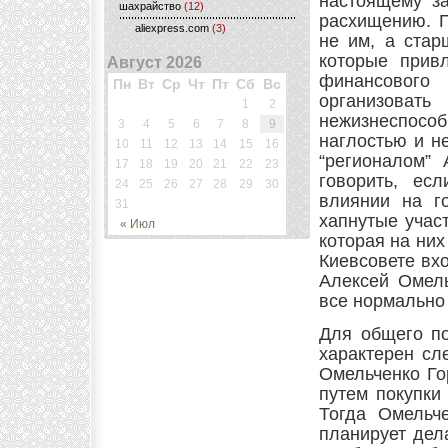
настоящему за
шахрайство
(12)
расхищению. П
aliexpress.com
(3)
не им, а стар
которые прив
Август 2026
финансового 
Пн
Вт
Ср
Чт
Пт
Сб
Вс
организова
1
2
нежизнеспосо
3
4
5
6
7
8
9
наглостью и н
10
11
12
13
14
15
16
“регионалом”
17
18
19
20
21
22
23
говорить, ес
24
25
26
27
28
29
30
влиянии на г
31
хапнутые учас
« Июл
которая на них
Киевсовете вх
Алексей Омель
все нормально
Для общего по
характерен сл
Омельченко Го
путем покупки 
Тогда Омельче
планирует дела