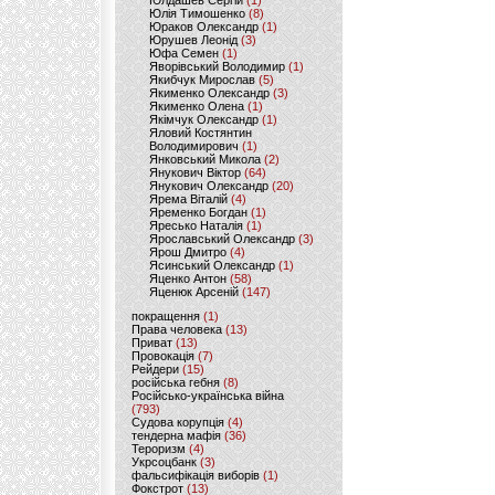
Юлдашев Сергій
(1)
Юлія Тимошенко
(8)
Юраков Олександр
(1)
Юрушев Леонід
(3)
Юфа Семен
(1)
Яворівський Володимир
(1)
Якибчук Мирослав
(5)
Якименко Олександр
(3)
Якименко Олена
(1)
Якімчук Олександр
(1)
Яловий Костянтин
Володимирович
(1)
Янковський Микола
(2)
Янукович Віктор
(64)
Янукович Олександр
(20)
Ярема Віталій
(4)
Яременко Богдан
(1)
Яресько Наталія
(1)
Ярославський Олександр
(3)
Ярош Дмитро
(4)
Ясинський Олександр
(1)
Яценко Антон
(58)
Яценюк Арсеній
(147)
покращення
(1)
Права человека
(13)
Приват
(13)
Провокація
(7)
Рейдери
(15)
російська гебня
(8)
Російсько-українська війна
(793)
Судова корупція
(4)
тендерна мафія
(36)
Тероризм
(4)
Укрсоцбанк
(3)
фальсифікація виборів
(1)
Фокстрот
(13)