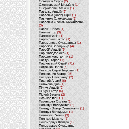
Осьмухін Сергій
(2)
Охендовський Михайло
(14)
Оцерклевич Олексій
(1)
Павелко Андрій
(2)
Павленко (Хорт) Юрій
(1)
Павленко Олександра
(1)
Павленко Олексій Михайлович
(3)
Павліш Павло
(1)
Палиця Ігор
(3)
Палютін Філіп
(1)
Парамонов Віктор
(1)
Парамонова Олександра
(1)
Парасюк Володимир
(4)
Парубій Андрій
(9)
Парцхаладзе Лев
(1)
Паршин Константин
(1)
Пастух Тарас
(1)
Пашинський Сергій
(71)
Петренко Павло
(4)
Петухов Сергій Ігорович
(1)
Пилипишин Віктор
(25)
Писарук Олександр
(2)
Пишний Андрій
(6)
Пімахова Діна
(1)
Пінчук Андрій
(2)
Пінчук Віктор
(6)
Пісний Василь
(2)
Плачков Іван
(1)
Плотнікова Оксана
(1)
Полищук Володимир
(2)
Поліщук Віктор Степанович
(1)
Поліщук Володимир
(1)
Полторак Степан
(3)
Поляков Максим
(7)
Понамарчук Дмитро
(1)
Пономарьов Олександр