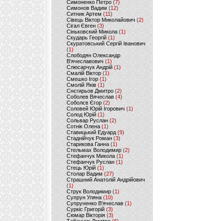
Симоненко Петро
(7)
Симонов Вадим
(12)
Ситник Артем
(11)
Сівець Віктор Миколайович
(2)
Сігал Євген
(3)
Сіньковский Микола
(1)
Скударь Георгій
(1)
Скуратовський Сергій Іванович
(1)
Слободян Олександр
В'ячеславович
(1)
Слюсарчук Андрій
(1)
Смалій Віктор
(1)
Смешко Ігор
(1)
Смолій Яків
(1)
Снєгирьов Дмитро
(2)
Соболев Вячеслав
(4)
Соболєв Єгор
(2)
Соловей Юрій Ігорович
(1)
Солод Юрій
(1)
Сольвар Руслан
(2)
Сотнік Олена
(1)
Ставицький Едуард
(9)
Стаднійчук Роман
(3)
Старикова Ганна
(1)
Стельмах Володимир
(2)
Стефанчук Микола
(1)
Стефанчук Руслан
(1)
Стець Юрій
(1)
Столар Вадим
(27)
Страшний Анатолій Андрійович
(1)
Струк Володимир
(1)
Супрун Уляна
(10)
Супруненко В'ячеслав
(1)
Суркіс Григорій
(3)
Сюмар Вікторія
(3)