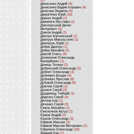
(1)
Денисенко Андрій
(6)
Денисенко Вадим Ігорович
(4)
Денісова Людміла
(6)
Дерев'янко Юрій
(10)
Деркач Андрій
(1)
Джемілєв Мустафа
(1)
Дзензерський Денис
Вікторович
(3)
Дзинзя Андрій
(1)
Дмитро Корчинський
(1)
Дмитрук Микола Ілліч
(1)
Дмитрунь Юрій
(1)
Добкін Дмитро
(1)
Добкін Михайло
(2)
Довгий Олесь
(6)
Долженков Олександр
Валерійович
(1)
Донець Тетяна
(2)
Дубинський Олександр
(2)
Дубілет Олександр
(1)
Дубневич Богдан
(4)
Дубневич Ярослав
(8)
Дубовой Олександр
(9)
Думчев Сергій
(2)
Дунаєв Сергій
(3)
Дурдинець Тиберій
(1)
Дядечко Сергій
(4)
Дятлов Ігор
(1)
Дяченко Сергій
(3)
Єжель Михайло
(1)
Ємельянов Артур
(2)
Єрмак Андрій
(2)
Єршов Олександр
(3)
Єфімов Максим
(3)
Єфімов Максим Вікторович
(2)
Єфремов Олександр
(20)
Жданов Ігор
(1)