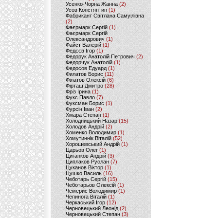
Усенко-Чорна Жанна
(2)
Усов Констянтин
(1)
Фабрикант Світлана Самуілівна
(2)
Фаєрмарк Сергій
(1)
Фаєрмарк Сергій
Олександрович
(1)
Файст Валерій
(1)
Федєєв Ігор
(1)
Федорук Анатолій Петрович
(2)
Федорчук Анатолій
(1)
Федосов Едуард
(1)
Филатов Борис
(11)
Філатов Олексій
(6)
Фірташ Дмитро
(28)
Фріз Ірина
(1)
Фукс Павло
(7)
Фуксман Борис
(1)
Фурсін Іван
(2)
Хмара Степан
(1)
Холодницький Назар
(15)
Холодов Андрій
(2)
Хоменко Володимир
(1)
Хомутиннік Віталій
(52)
Хорошевський Андрій
(1)
Царьов Олег
(1)
Циганков Андрій
(3)
Циплаков Руслан
(7)
Цуканов Віктор
(1)
Цушко Василь
(16)
Чеботарь Сергій
(15)
Чеботарьов Олексій
(1)
Чемерис Володимир
(1)
Чепинога Віталій
(1)
Черкаський Ігор
(12)
Черновецький Леонід
(2)
Черновецький Степан
(3)