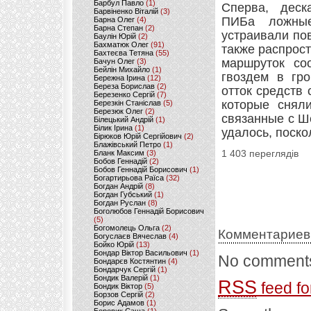
Барбул Павло
(1)
Сперва, деск
Барвіненко Віталій
(3)
ПИБа ложные
Барна Олег
(4)
Барна Степан
(2)
устраивали по
Баулін Юрій
(2)
Бахматюк Олег
(91)
также распрос
Бахтеєва Тетяна
(55)
маршруток со
Бачун Олег
(3)
Бейлін Михайло
(1)
гвоздем в гр
Бережна Ірина
(12)
Береза Борислав
(2)
отток средств 
Березенко Сергій
(7)
которые снял
Березкін Станіслав
(5)
Березюк Олег
(2)
связанные с Ш
Білецький Андрій
(1)
Білик Ірина
(1)
удалось, поско
Бірюков Юрій Сергійович
(2)
Блажівський Петро
(1)
Бланк Максим
(3)
1 403 переглядів
Бобов Геннадій
(2)
Бобов Геннадій Борисович
(1)
Богартирьова Раїса
(32)
Богдан Андрій
(8)
Богдан Губський
(1)
Богдан Руслан
(8)
Боголюбов Геннадій Борисович
(5)
Богомолець Ольга
(2)
Комментариев
Богуслаєв Вячеслав
(4)
Бойко Юрій
(13)
Бондар Віктор Васильович
(1)
No comments
Бондарєв Костянтин
(4)
Бондарчук Сергій
(1)
Бондик Валерій
(1)
RSS
feed fo
Бондик Віктор
(5)
Борзов Сергiй
(2)
Борис Адамов
(1)