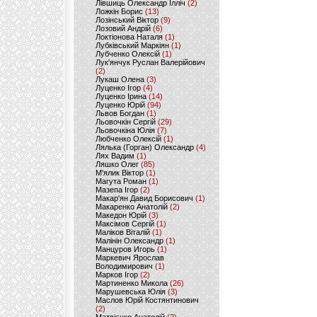
Лівшиць Олександр Ілліч
(2)
Ложкін Борис
(13)
Лозінський Віктор
(9)
Лозовий Андрій
(6)
Локтіонова Наталя
(1)
Лубківський Маркіян
(1)
Лубченко Олексій
(1)
Лук'янчук Руслан Валерійович
(2)
Лукаш Олена
(3)
Луценко Ігор
(4)
Луценко Ірина
(14)
Луценко Юрій
(94)
Львов Богдан
(1)
Льовочкін Сергій
(29)
Льовочкіна Юлія
(7)
Любченко Олексій
(1)
Лялька (Горган) Олександр
(4)
Лях Вадим
(1)
Ляшко Олег
(85)
М'ялик Віктор
(1)
Магута Роман
(1)
Мазепа Ігор
(2)
Макар'ян Давид Борисович
(1)
Макаренко Анатолій
(2)
Македон Юрій
(3)
Максімов Сергій
(1)
Маліков Віталій
(1)
Малінін Олександр
(1)
Манцуров Игорь
(1)
Маркевич Ярослав
Володимирович
(1)
Марков Ігор
(2)
Мартиненко Микола
(26)
Марушевська Юлія
(3)
Маслов Юрій Костянтинович
(2)