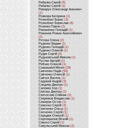
Рибалка Сергій
(6)
Рибалко Сергій
(1)
Римарук Олександр Іванович
(1)
Рожкова Катерина
(1)
Розенблат Борис
(3)
Розенблат Борислав
(8)
Розенко Павло
(2)
Романенко Геннадій
(1)
Романов Роман Анатолійович
(2)
Ротова Олена
(2)
Руденко Вадим
(1)
Руденко Геннадій
(1)
Руденко Олексій
(1)
Рудик Сергій
(6)
Рудьковський Микола
(1)
Руслан Арсірій
(1)
Рябчин Олексій
(1)
Саакашвілі Міхеіл
(28)
Савченко Надія
(50)
Савченко Олексій
(1)
Савчук Василь
(1)
Садовий Андрій
(3)
Сандлер Дмитро
(1)
Сапожко Ігор
(1)
Святаш Дмитро
(2)
Святослав Олійник
(2)
Севрюков Владислав
(1)
Семерак Остап
(1)
Семочко Сергій
(3)
Семченко Ольга
(1)
Сенченко Сергій
(1)
Середюк Олексій
(1)
Серпокрилов Віталій
(1)
Сивохо Сергій
(1)
Сивульський Микола
(2)