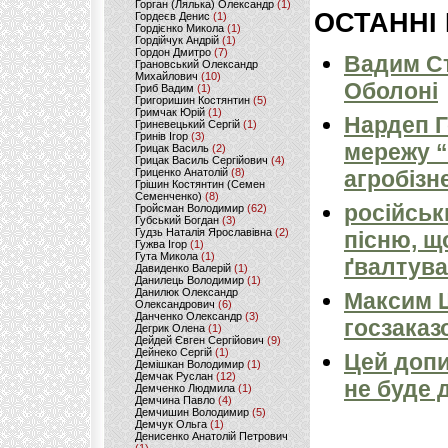
Горган (Лялька) Олександр
(1)
ОСТАННІ
Гордеєв Денис
(1)
Гордієнко Микола
(1)
Гордійчук Андрій
(1)
Гордон Дмитро
(7)
Вадим Ст
Грановський Олександр
Михайлович
(10)
Оболоні
Гриб Вадим
(1)
Григоришин Костянтин
(5)
Гримчак Юрій
(1)
Нардеп 
Гриневецький Сергій
(1)
Гринів Ігор
(3)
мережу “
Грицак Василь
(2)
Грицак Василь Сергійович
(4)
Гриценко Анатолій
(8)
агробізн
Грішин Костянтин (Семен
Семенченко)
(8)
російськ
Гройсман Володимир
(62)
Губський Богдан
(3)
Гудзь Наталія Ярославівна
(2)
пісню, щ
Гужва Ігор
(1)
Гута Микола
(1)
ґвалтува
Давиденко Валерій
(1)
Данилець Володимир
(1)
Данилюк Олександр
Максим 
Олександрович
(6)
Данченко Олександр
(3)
госзаказ
Дегрик Олена
(1)
Дейдей Євген Сергійович
(9)
Дейнеко Сергій
(1)
Цей допи
Демішкан Володимир
(1)
Демчак Руслан
(12)
не буде 
Демченко Людмила
(1)
Демчина Павло
(4)
Демчишин Володимир
(5)
Демчук Ольга
(1)
Денисенко Анатолій Петрович