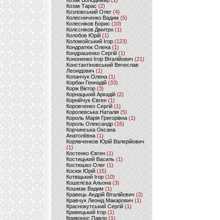
Козак Володимир
(1)
Козак Тарас
(2)
Козловський Олег
(4)
Колесниченко Вадим
(5)
Колесніков Борис
(10)
Колєсніков Дмитро
(1)
Колобов Юрій
(1)
Коломойський Ігор
(123)
Кондратюк Олена
(1)
Кондрашенко Сергій
(1)
Кононенко Ігор Віталійович
(21)
Константіновський Вячеслав
Леонідович
(1)
Копанчук Олена
(1)
Корбан Геннадій
(33)
Корж Віктор
(3)
Корнацький Аркадій
(2)
Корнійчук Євген
(1)
Коровченко Сергій
(1)
Королевська Наталія
(5)
Король Марія Григорівна
(1)
Король Олександр
(16)
Корчинська Оксана
Анатоліївна
(1)
Корявченков Юрій Валерійович
(1)
Костенко Євген
(1)
Костицький Василь
(1)
Костюшко Олег
(1)
Косюк Юрій
(15)
Котвіцький Ігор
(10)
Кошелєва Альона
(3)
Кошмак Вадим
(1)
Кравець Андрій Віталійович
(2)
Кравчук Леонід Макарович
(1)
Краснокутський Сергій
(1)
Кривецький Ігор
(1)
Кривонос Павло
(1)