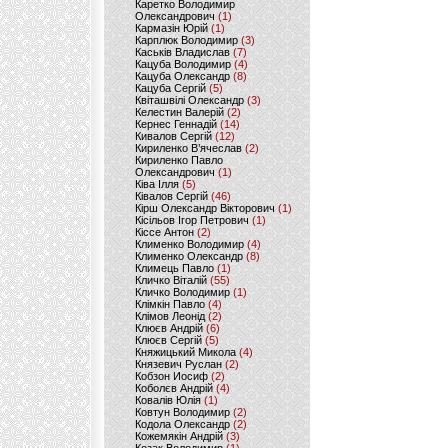
Каретко Володимир
Олександрович
(1)
Кармазін Юрій
(1)
Карплюк Володимир
(3)
Каськів Владислав
(7)
Кацуба Володимир
(4)
Кацуба Олександр
(8)
Кацуба Сергій
(5)
Квіташвілі Олександр
(3)
Келестин Валерій
(2)
Кернес Геннадій
(14)
Кивалов Сергій
(12)
Кириленко В’ячеслав
(2)
Кириленко Павло
Олександрович
(1)
Ківа Ілля
(5)
Ківалов Сергій
(46)
Кірш Олександр Вікторович
(1)
Кісільов Ігор Петрович
(1)
Кіссе Антон
(2)
Клименко Володимир
(4)
Клименко Олександр
(8)
Климець Павло
(1)
Кличко Віталій
(55)
Кличко Володимир
(1)
Клімкін Павло
(4)
Клімов Леонід
(2)
Клюєв Андрій
(6)
Клюєв Сергій
(5)
Княжицький Микола
(4)
Князевич Руслан
(2)
Кобзон Иосиф
(2)
Коболєв Андрій
(4)
Ковалів Юлія
(1)
Ковтун Володимир
(2)
Кодола Олександр
(2)
Кожемякін Андрій
(3)