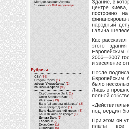
Здание, в кото
Мегадекларация Антона
Яценко
- 72 091 переглядів
центре Киева,
построено на
финансирован
народный депу
Галина Шепеле
Как рассказал
этого здани
Европейским 
2006—2007 год
и заселение о
Рубрики
После подписа
CБУ
(64)
Европейским 
Dragon Capital
(1)
было нескольк
афери "Укргазбанка"
(1)
банківські афери
(96)
Лишь в прошло
CityCommerce Bank
(1)
полной собств
Union Standard Bank
(2)
VAB Банк
(13)
Банк "Фінансова ініціатива"
(3)
«Действительн
Банк Кредит Дніпро
(1)
подтвердил бю
Банк Національний кредит
(3)
Банк Фінанси та кредит
(1)
Дельта Банк
(3)
При этом он у
Евробанк
(2)
Експобанк
(1)
платы все
Ощадбанк
(5)