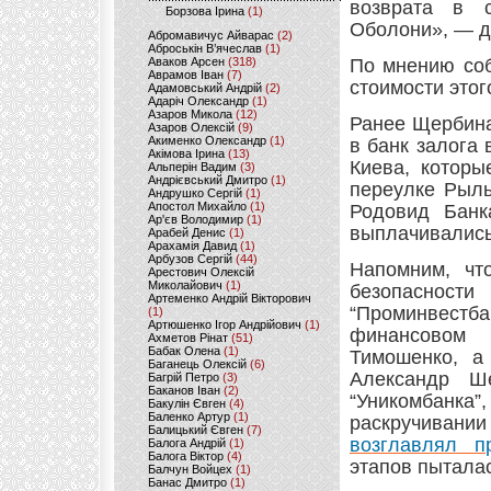
возврата в с
Борзова Ірина
(1)
Оболони», — д
Абромавичус Айварас
(2)
Аброськін В’ячеслав
(1)
Аваков Арсен
(318)
По мнению соб
Аврамов Іван
(7)
стоимости этог
Адамовський Андрій
(2)
Адаріч Олександр
(1)
Азаров Микола
(12)
Ранее Щербина
Азаров Олексій
(9)
Акименко Олександр
(1)
в банк залога
Акімова Ірина
(13)
Киева, которы
Альперін Вадим
(3)
Андрієвський Дмитро
(1)
переулке Рыль
Андрушко Сергій
(1)
Апостол Михайло
(1)
Родовид Банк
Ар'єв Володимир
(1)
выплачивались
Арабей Денис
(1)
Арахамія Давид
(1)
Арбузов Сергій
(44)
Напомним, чт
Арестович Олексій
Миколайович
(1)
безопасност
Артеменко Андрій Вікторович
“Проминвестб
(1)
Артюшенко Ігор Андрійович
(1)
финансовом
Ахметов Рінат
(51)
Бабак Олена
(1)
Тимошенко, а
Баганець Олексій
(6)
Александр Ш
Багрій Петро
(3)
Баканов Іван
(2)
“Уникомбанк
Бакулін Євген
(4)
Баленко Артур
(1)
раскручивании
Балицький Євген
(7)
возглавлял п
Балога Андрій
(1)
Балога Віктор
(4)
этапов пыталас
Балчун Войцех
(1)
Банас Дмитро
(1)