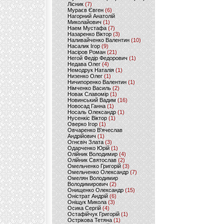
Лісник
(7)
Мураєв Євген
(6)
Нагорний Анатолій
Миколайович
(1)
Наем Мустафа
(7)
Назаренко Віктор
(3)
Наливайченко Валентин
(10)
Насалик Ігор
(9)
Насіров Роман
(21)
Негой Федір Федорович
(1)
Недава Олег
(4)
Немодрук Наталія
(1)
Низенко Олег
(1)
Ничипоренко Валентин
(1)
Німченко Василь
(2)
Новак Славомір
(1)
Новинський Вадим
(16)
Новосад Ганна
(1)
Носаль Олександр
(1)
Нусенкіс Віктор
(1)
Оверко Ігор
(1)
Овчаренко В'ячеслав
Андрійович
(1)
Огнєвіч Злата
(3)
Одарченко Юрій
(1)
Олійник Володимир
(4)
Олійник Святослав
(2)
Омельченко Григорій
(3)
Омельченко Олександр
(7)
Омелян Володимир
Володимирович
(2)
Онищенко Олександр
(15)
Оністрат Андрій
(6)
Оніщук Микола
(3)
Осика Сергій
(4)
Остафійчук Григорій
(1)
Острікова Тетяна
(1)