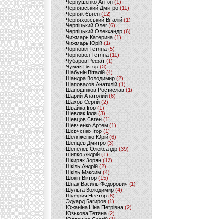
Чернушенко Антон
(1)
Чернявський Дмитро
(11)
Черняк Євген
(12)
Черняховський Віталій
(1)
Черпіцький Олег
(6)
Черпіцький Олександр
(6)
Чижмарь Катерина
(1)
Чижмарь Юрій
(1)
Чорновіл Тетяна
(5)
Чорновол Тетяна
(11)
Чубаров Рефат
(1)
Чумак Віктор
(3)
Шабунін Віталій
(4)
Шандра Володимир
(2)
Шаповалов Анатолій
(1)
Шапошніков Ростислав
(1)
Шарий Анатолий
(6)
Шахов Сергій
(2)
Швайка Ігор
(1)
Шевляк Ілля
(3)
Шевцов Євген
(1)
Шевченко Артем
(1)
Шевченко Ігор
(1)
Шеляженко Юрій
(6)
Шенцев Дмитро
(3)
Шепелев Олександр
(39)
Шипко Андрій
(1)
Шкиряк Зорян
(12)
Шкіль Андрій
(2)
Шкіль Максим
(4)
Шокін Віктор
(15)
Шпак Василь Федорович
(1)
Шульга Володимир
(4)
Шуфрич Нестор
(8)
Эдуард Багиров
(1)
Южаніна Ніна Петрівна
(2)
Юзькова Тетяна
(2)