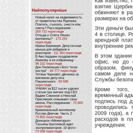
Как известно,
взятие Щерби
Найпопулярніше
обвиняют в ра
Новый налог на недвижимость
размерах на об
от правительства Яценюка.
Платить, съехать, снести или
Эти деньги бы
сжечь? Расследование
-
269 732 переглядів
4 в столице. Р
Откуда у Олега Ляшко
миллионы?
- 173 293
арендной плат
переглядів
внутренние ре
Ирина Бережная. Депутатская
крыша для рейдеров и
рекетиров
- 111 364 переглядів
В этом здании
В Амстердаме поздравляли
Акимову и ее избранницу
-
офис, но до 
98 102 переглядів
образом, фин
Дон Пилипишин і його “коза-
ностра”
- 84 777 переглядів
самом деле н
Тетяна Чорновіл: дівчинка за
викликом депутата
Службы безопа
Пашинського
- 83 688
переглядів
Кроме того,
УНИАН за $12 тысяч удалил
статью про митинг под СБУ.
временный адм
Вадим Симонов и Николай
Присяжнюк отмывают свои
подпись под д
имена. Расследование
- 75 800
проводились 
переглядів
Криминальный миллионер
2009 года), а
Руслан Демчак. Часть 2
-
73 855 переглядів
расходов в пл
Донецкое «Межигорье»
учреждения.
Татьяны Бахтеевой ждет
экспроприаторов. 10 фото
-
73 288 переглядів