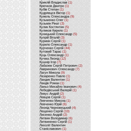
Криклій Владислав
(1)
Крючков Дмитро
(1)
Кубів Степан
(1)
Кудрявцєв Віктор
(1)
Кужель Олександра
(9)
Кузьменко Олег
(1)
Кузьмін Рінат
(3)
Кулик Костянтин
(5)
Куликов Кирило
(1)
Куницький Олександр
(5)
Купрій Віталій
(3)
Курикін Сергій
(1)
Курило Олександр
(1)
Курченко Сергій
(44)
Кутовий Тарас
(1)
Куць Олександр
(1)
Кучма Леонід
(12)
Кушнір Ігор
(7)
Лабазюк Сергій Петрович
(2)
Лавринович Олександр
(7)
Лагун Микола
(9)
Лазаренко Павло
(1)
Ландик Валентин
(1)
Ландік Роман
(1)
Ланьо Михайло Іванович
(4)
Лебедівський Валерій
(1)
Левус Андрій
(2)
Левцов Сергій
(1)
Левченко Микола
(1)
Левченко Юрій
(6)
Леонід Черновецький
(4)
Лещенко Сергій
(10)
Лисенко Андрій
(2)
Литвин Володимир
(6)
Литвиненко Сергій
(1)
Лихоліт Валентин
Станіславович
(1)