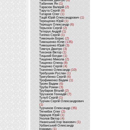
Табачник Дмитро
(6)
Табачник Ян
(1)
Тарасюк Валерій
(2)
Тарута Сергій
(8)
Татаров Олег
(1)
Тацій Юрій Олександрович
(1)
Терещенко Юрій
(1)
Терещук Олександр
(6)
Терьохін Сергій
(2)
Тетерук Андрій
(1)
Тигіпко Сергій
(1)
Тимонькін Борис
(2)
Тимошенко Юлія
(135)
Тимошенко Юрій
(3)
Тимчук Дмитро
(3)
Тихонов Віктор
(1)
Тицький Богдан
(1)
Тищенко Микола
(2)
Тищенко Олена
(8)
Тищенко Сергій
(4)
Ткаченко Олександр
(10)
Требушкін Руслан
(1)
Тригубенко Сергій
(6)
Трофименко Вадим
(1)
Троян Вадим
(6)
Труба Роман
(3)
Трубаров Віталій
(2)
Труханов Геннадій
(7)
Тулуб Сергій
(1)
Турчин Сергій Олександрович
(1)
Турчинов Олександр
(35)
Тягнибок Олег
(2)
Ударцов Юрій
(1)
Уколов Віктор
(4)
Уманський Ігор Іванович
(1)
Урбанський Олександр
Ігорович
(1)