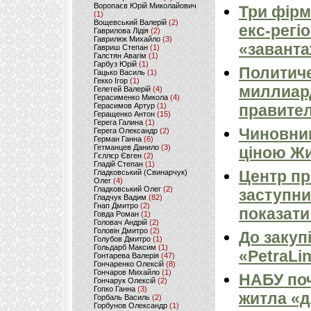
Воропаєв Юрій Миколайович
Три фірм
(1)
Вощевський Валерій
(2)
екс-регі
Гаврилова Лідія
(2)
Гаврилюк Михайло
(3)
«заванта
Гавриш Степан
(1)
Галстян Авагім
(1)
Гарбуз Юрій
(1)
Политиче
Гацько Василь
(1)
Гекко Ігор
(1)
миллиард
Гелетей Валерій
(4)
Герасименко Микола
(4)
Герасимов Артур
(1)
правител
Геращенко Антон
(15)
Герега Галина
(1)
Чиновник
Герега Олександр
(2)
Герман Ганна
(6)
Гетманцев Данило
(3)
ціною Жи
Гєллєр Євген
(2)
Гладій Степан
(1)
Центр пр
Гладковський (Свинарчук)
Олег
(4)
Гладковський Олег
(2)
заступни
Гладчук Вадим
(82)
Гнап Дмитро
(2)
показати
Говда Роман
(1)
Головач Андрій
(2)
Головін Дмитро
(2)
До закуп
Голубов Дмитро
(1)
Гольдарб Максим
(1)
«PetraLi
Гонтарева Валерія
(47)
Гончаренко Олексій
(8)
Гончаров Михайло
(1)
НАБУ поч
Гончарук Олексій
(2)
Гопко Ганна
(3)
житла «д
Горбаль Василь
(2)
Горбунов Олександр
(1)