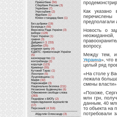
продемонстрир
Приватбанк
(50)
Сбербанк России
(3)
Укрінбанк
(7)
Как указано 
Укрсоцбанк
(2)
Фідобанк
(1)
перечислены
Юніон стандард банк
(1)
предполагали а
Без рубрики
(19)
Безпредєл
(56)
Новость о за
Верховна Рада України
(3)
вибори
(128)
неожиданно
Герої України
(1)
гривня
(3)
правоохранит
Дайджест
(1 233)
вопросу.
Дерибан
(25)
епідемія грипу
(4)
ЄДАПС: приватизація України
Между тем, и
(5)
казнокрадство
(1)
Украина
», что
контрабанда
(2)
целый ряд про
корупція
(123)
Кримінал
(55)
Кутовий Тарас
(1)
«На столе у В
Лохотрон
(5)
Луценківщина
(1)
лежала больша
Мафія
(32)
Наркомафія
(3)
смены власти»,
Національна безпека
(211)
Незаконне будівництво
(6)
«Похоже, Серг
Обмеження свободи слова
(283)
млн грн, полу
Педофіли з БЮТу
(2)
переслідування журналістів
данным, 40 мл
(17)
то объекта на 
Персоналії
(4 316)
потребовали з
Абдуллін Олександр
(3)