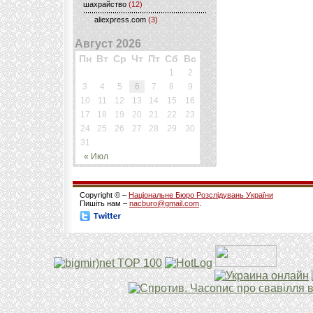
шахрайство
(12)
aliexpress.com
(3)
Август 2026
Пн
Вт
Ср
Чт
Пт
Сб
Вс
1
2
3
4
5
6
7
8
9
10
11
12
13
14
15
16
17
18
19
20
21
22
23
24
25
26
27
28
29
30
31
« Июл
Copyright © –
Національне Бюро Розслідувань України
Пишіть нам –
nacburo@gmail.com
.