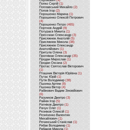
Сергійович
(4)
Попко Сергій
(1)
Поплавський Михайло
(2)
Попов Ігор
(2)
Порошенко Марина
(1)
Порошенко Олексій Петрович
(4)
Порошенко Петро
(465)
Портнов Андрій
(9)
Потураєв Микита
(1)
Прессман Олександр
(3)
Присяжнюк Анатолій
(5)
Присяжнюк Микола
(38)
Присяжнюк Олександр
Анатолійович
(1)
Притула Олена
(3)
Прогнімак Олександр
(35)
Продан Мирослав
(1)
Продан Оксана
(2)
Протас Святослав Вікторович
(1)
Пташник Вікторія Юріївна
(1)
Путас Юрій
(1)
Путін Володимир
(38)
Пшонка Артем
(8)
Пшонка Віктор
(4)
Рабінович Вадим Зіновійович
(6)
Разумков Дмитро
(3)
Райнін Ігор
(5)
Ратніков Дмитро
(1)
Рачук Олег
(1)
Резніков Олексій
(1)
Резніченко Валентин
Михайлович
(1)
Речинський Станіслав
(1)
Рибак Володимир
(1)
Рибаков Микола
(1)