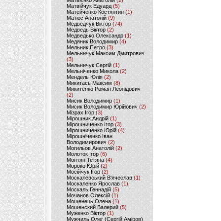
Матвієнко Анатолій
(2)
Матвійчук Едуард
(5)
Матейченко Костянтин
(1)
Матіос Анатолій
(9)
Медведчук Віктор
(74)
Медведь Віктор
(2)
Медведько Олександр
(1)
Медяник Володимир
(4)
Мельник Петро
(3)
Мельничук Максим Дмитрович
(3)
Мельничук Сергій
(1)
Мельніченко Микола
(2)
Мендель Юлія
(2)
Микитась Максим
(8)
Микитенко Роман Леонідович
(2)
Мисик Володимир
(1)
Мисик Володимир Юрійович
(2)
Мізрах Ігор
(3)
Мірошник Андрій
(1)
Мірошниченко Ігор
(3)
Мірошниченко Юрій
(4)
Мірошніченко Іван
Володимирович
(2)
Могильов Анатолій
(2)
Молоток Ігор
(6)
Монтян Тетяна
(4)
Мороко Юрій
(2)
Мосійчук Ігор
(2)
Москалевський В'ячеслав
(1)
Москаленко Ярослав
(1)
Москаль Геннадій
(5)
Мочанов Олексій
(1)
Мошенець Олена
(1)
Мошенский Валерий
(5)
Муженко Віктор
(1)
Мужчиль Олег (Сергій Аміров)