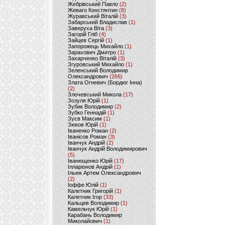
Жебрівський Павло
(2)
Жеваго Констянтин
(8)
Журавський Віталій
(3)
Забарський Владислав
(1)
Заверуха Віта
(3)
Загорій Гліб
(4)
Зайцев Сергій
(1)
Запорожець Михайло
(1)
Зарахович Дмитро
(1)
Захарченко Віталій
(3)
Згуровський Михайло
(1)
Зеленський Володимир
Олександрович
(266)
Злата Огневич (Бордюг Інна)
(2)
Злочевський Микола
(17)
Зозуля Юрій
(1)
Зубик Володимир
(2)
Зубко Геннадій
(1)
Зуєв Максим
(1)
Зюков Юрій
(1)
Іваненко Роман
(2)
Іванісов Роман
(3)
Іванчук Андрій
(2)
Іванчук Андрій Володимирович
(5)
Іванющенко Юрій
(17)
Ілларіонов Андрій
(1)
Ільюк Артем Олександрович
(2)
Іоффе Юлій
(1)
Калетник Григорій
(1)
Калетник Ігор
(33)
Кальцев Володимир
(1)
Камельчук Юрій
(1)
Карабань Володимир
Миколайович
(1)