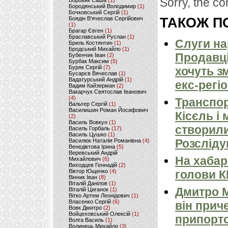
Sorry, the co
Боровик Саша
(1)
Бородянський Володимир
(1)
Бочковський Сергій
(1)
Боядін В'ячеслав Сергійович
ТАКОЖ ПО
(1)
Брагар Євген
(1)
Браславський Руслан
(1)
Слуги на
Бриль Костянтин
(1)
Бродський Михайло
(1)
Продавці
Бубенчик Іван
(2)
Бурбак Максим
(5)
Буряк Сергій
(7)
хочуть з
Бусарєв Вячеслав
(1)
Вадатурський Андрій
(1)
екс-регі
Вадим Кайзерман
(2)
Вакарчук Святослав Іванович
(4)
Транспор
Вальтер Сергій
(1)
Василишин Роман Йосифович
Кісєль і
(2)
Василь Вовкун
(1)
створили
Василь Горбаль
(17)
Василь Цушко
(1)
Розсліду
Василюк Наталія Романівна
(4)
Венедіктова Ірина
(5)
Веревський Андрій
На хабар
Михайлович
(6)
Виходцев Геннадій
(2)
Віктор Ющенко
(4)
голови 
Вінник Іван
(8)
Віталій Данілов
(1)
Дмитро М
Віталій Циганок
(1)
Вітко Артем Леонідович
(1)
Власенко Сергій
(6)
він прич
Вовк Дмитро
(2)
Войцеховський Олексій
(1)
припорто
Волга Василь
(1)
Волинець Михайло
(3)