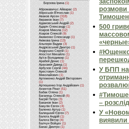
заспокої
Борзова Ірина
(1)
розмови 
Абромавичус Айварас
(2)
Аброськін В’ячеслав
(1)
Тимошенк
Аваков Арсен
(318)
Аврамов Іван
(7)
Адамовський Андрій
(2)
500 грив
Адаріч Олександр
(1)
Азаров Микола
(12)
массовом
Азаров Олексій
(9)
Акименко Олександр
(1)
«черные
Акімова Ірина
(13)
Альперін Вадим
(3)
Андрієвський Дмитро
(1)
#Ющенко
Андрушко Сергій
(1)
Апостол Михайло
(1)
Ар'єв Володимир
(1)
перешкод
Арабей Денис
(1)
Арахамія Давид
(1)
У БПП на
Арбузов Сергій
(44)
Арестович Олексій
Миколайович
(1)
отриманн
Артеменко Андрій Вікторович
(1)
розвалю
Артюшенко Ігор Андрійович
(1)
Ахметов Рінат
(51)
Бабак Олена
(1)
#Тимошен
Баганець Олексій
(6)
Багрій Петро
(3)
– розслі
Баканов Іван
(2)
Бакулін Євген
(4)
Баленко Артур
(1)
У «Новом
Балицький Євген
(7)
Балога Андрій
(1)
виявили 
Балога Віктор
(4)
Балчун Войцех
(1)
Банас Дмитро
(1)