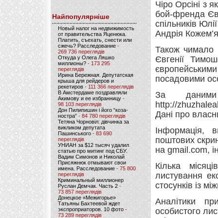
Чіро Орсіні з 
бой-френда Євг
Найпопулярніше
спільників Юлі
Новый налог на недвижимость
Андрія Кожем’я
от правительства Яценюка.
Платить, съехать, снести или
сжечь? Расследование
-
Також чимало 
269 736 переглядів
Откуда у Олега Ляшко
Євгенії Тимош
миллионы?
- 173 295
європейським
переглядів
Ирина Бережная. Депутатская
посадовими осо
крыша для рейдеров и
рекетиров
- 111 366 переглядів
В Амстердаме поздравляли
За даними 
Акимову и ее избранницу
-
http://zhuzhal
98 103 переглядів
Дон Пилипишин і його “коза-
Дані про власн
ностра”
- 84 780 переглядів
Тетяна Чорновіл: дівчинка за
викликом депутата
Інформація, 
Пашинського
- 83 690
поштових скрин
переглядів
УНИАН за $12 тысяч удалил
на gmail.com, 
статью про митинг под СБУ.
Вадим Симонов и Николай
Присяжнюк отмывают свои
Кілька місяц
имена. Расследование
- 75 800
листування ек
переглядів
Криминальный миллионер
стосунків із м
Руслан Демчак. Часть 2
-
73 857 переглядів
Донецкое «Межигорье»
Аналітики пр
Татьяны Бахтеевой ждет
экспроприаторов. 10 фото
-
особистого лис
73 289 переглядів