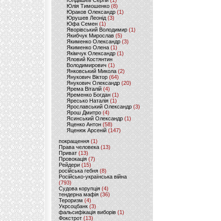
Юлдашев Сергій
(1)
Юлія Тимошенко
(8)
Юраков Олександр
(1)
Юрушев Леонід
(3)
Юфа Семен
(1)
Яворівський Володимир
(1)
Якибчук Мирослав
(5)
Якименко Олександр
(3)
Якименко Олена
(1)
Якімчук Олександр
(1)
Яловий Костянтин
Володимирович
(1)
Янковський Микола
(2)
Янукович Віктор
(64)
Янукович Олександр
(20)
Ярема Віталій
(4)
Яременко Богдан
(1)
Яресько Наталія
(1)
Ярославський Олександр
(3)
Ярош Дмитро
(4)
Ясинський Олександр
(1)
Яценко Антон
(58)
Яценюк Арсеній
(147)
покращення
(1)
Права человека
(13)
Приват
(13)
Провокація
(7)
Рейдери
(15)
російська гебня
(8)
Російсько-українська війна
(793)
Судова корупція
(4)
тендерна мафія
(36)
Тероризм
(4)
Укрсоцбанк
(3)
фальсифікація виборів
(1)
Фокстрот
(13)