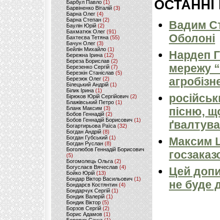
ОСТАННІ
Барбул Павло
(1)
Барвіненко Віталій
(3)
Барна Олег
(4)
Барна Степан
(2)
Вадим Ст
Баулін Юрій
(2)
Бахматюк Олег
(91)
Оболоні
Бахтеєва Тетяна
(55)
Бачун Олег
(3)
Бейлін Михайло
(1)
Нардеп 
Бережна Ірина
(12)
Береза Борислав
(2)
мережу “
Березенко Сергій
(7)
Березкін Станіслав
(5)
агробізн
Березюк Олег
(2)
Білецький Андрій
(1)
Білик Ірина
(1)
російськ
Бірюков Юрій Сергійович
(2)
Блажівський Петро
(1)
Бланк Максим
(3)
пісню, щ
Бобов Геннадій
(2)
Бобов Геннадій Борисович
(1)
ґвалтува
Богартирьова Раїса
(32)
Богдан Андрій
(8)
Богдан Губський
(1)
Максим 
Богдан Руслан
(8)
Боголюбов Геннадій Борисович
госзаказ
(5)
Богомолець Ольга
(2)
Богуслаєв Вячеслав
(4)
Цей допи
Бойко Юрій
(13)
Бондар Віктор Васильович
(1)
не буде 
Бондарєв Костянтин
(4)
Бондарчук Сергій
(1)
Бондик Валерій
(1)
Бондик Віктор
(5)
Борзов Сергiй
(2)
Борис Адамов
(1)