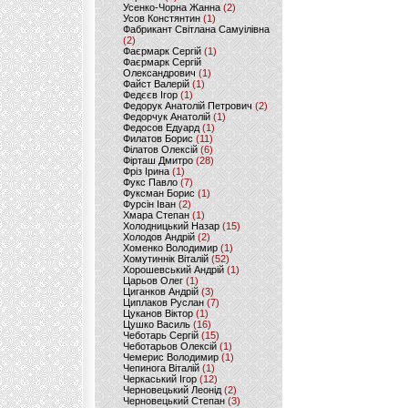
Усенко-Чорна Жанна
(2)
Усов Констянтин
(1)
Фабрикант Світлана Самуілівна
(2)
Фаєрмарк Сергій
(1)
Фаєрмарк Сергій
Олександрович
(1)
Файст Валерій
(1)
Федєєв Ігор
(1)
Федорук Анатолій Петрович
(2)
Федорчук Анатолій
(1)
Федосов Едуард
(1)
Филатов Борис
(11)
Філатов Олексій
(6)
Фірташ Дмитро
(28)
Фріз Ірина
(1)
Фукс Павло
(7)
Фуксман Борис
(1)
Фурсін Іван
(2)
Хмара Степан
(1)
Холодницький Назар
(15)
Холодов Андрій
(2)
Хоменко Володимир
(1)
Хомутиннік Віталій
(52)
Хорошевський Андрій
(1)
Царьов Олег
(1)
Циганков Андрій
(3)
Циплаков Руслан
(7)
Цуканов Віктор
(1)
Цушко Василь
(16)
Чеботарь Сергій
(15)
Чеботарьов Олексій
(1)
Чемерис Володимир
(1)
Чепинога Віталій
(1)
Черкаський Ігор
(12)
Черновецький Леонід
(2)
Черновецький Степан
(3)