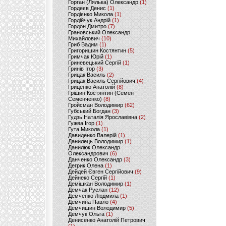
Горган (Лялька) Олександр
(1)
Гордеєв Денис
(1)
Гордієнко Микола
(1)
Гордійчук Андрій
(1)
Гордон Дмитро
(7)
Грановський Олександр
Михайлович
(10)
Гриб Вадим
(1)
Григоришин Костянтин
(5)
Гримчак Юрій
(1)
Гриневецький Сергій
(1)
Гринів Ігор
(3)
Грицак Василь
(2)
Грицак Василь Сергійович
(4)
Гриценко Анатолій
(8)
Грішин Костянтин (Семен
Семенченко)
(8)
Гройсман Володимир
(62)
Губський Богдан
(3)
Гудзь Наталія Ярославівна
(2)
Гужва Ігор
(1)
Гута Микола
(1)
Давиденко Валерій
(1)
Данилець Володимир
(1)
Данилюк Олександр
Олександрович
(6)
Данченко Олександр
(3)
Дегрик Олена
(1)
Дейдей Євген Сергійович
(9)
Дейнеко Сергій
(1)
Демішкан Володимир
(1)
Демчак Руслан
(12)
Демченко Людмила
(1)
Демчина Павло
(4)
Демчишин Володимир
(5)
Демчук Ольга
(1)
Денисенко Анатолій Петрович