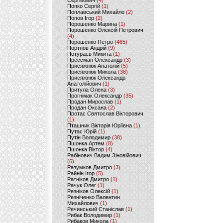
Сергійович
(4)
Попко Сергій
(1)
Поплавський Михайло
(2)
Попов Ігор
(2)
Порошенко Марина
(1)
Порошенко Олексій Петрович
(4)
Порошенко Петро
(465)
Портнов Андрій
(9)
Потураєв Микита
(1)
Прессман Олександр
(3)
Присяжнюк Анатолій
(5)
Присяжнюк Микола
(38)
Присяжнюк Олександр
Анатолійович
(1)
Притула Олена
(3)
Прогнімак Олександр
(35)
Продан Мирослав
(1)
Продан Оксана
(2)
Протас Святослав Вікторович
(1)
Пташник Вікторія Юріївна
(1)
Путас Юрій
(1)
Путін Володимир
(38)
Пшонка Артем
(8)
Пшонка Віктор
(4)
Рабінович Вадим Зіновійович
(6)
Разумков Дмитро
(3)
Райнін Ігор
(5)
Ратніков Дмитро
(1)
Рачук Олег
(1)
Резніков Олексій
(1)
Резніченко Валентин
Михайлович
(1)
Речинський Станіслав
(1)
Рибак Володимир
(1)
Рибаков Микола
(1)