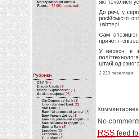
які почалися у
Мегадекларация Антона
Яценко
- 72 091 переглядів
До речі, у сер
російського оп
Твіттері.
Сам опозиціон
причетні співро
У вересні в і
політтехнолог
штабі одіозног
2 223 переглядів
Рубрики
CБУ
(64)
Dragon Capital
(1)
афери "Укргазбанка"
(1)
банківські афери
(96)
CityCommerce Bank
(1)
Union Standard Bank
(2)
Комментариев
VAB Банк
(13)
Банк "Фінансова ініціатива"
(3)
Банк Кредит Дніпро
(1)
No comments
Банк Національний кредит
(3)
Банк Фінанси та кредит
(1)
Дельта Банк
(3)
RSS
Евробанк
(2)
feed fo
Експобанк
(1)
Ощадбанк
(5)