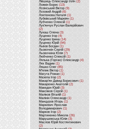
Лівшиць Олександр Ілліч
(2)
Ложкін Борис
(13)
Лозінський Віктор
(9)
Лозовий Андрій
(6)
Локтіонова Наталя
(1)
Лубківський Маркіян
(1)
Лубченко Олексій
(1)
Лук'янчук Руслан Валерійович
(2)
Лукаш Олена
(3)
Луценко Ігор
(4)
Луценко Ірина
(14)
Луценко Юрій
(94)
Львов Богдан
(1)
Льовочкін Сергій
(29)
Льовочкіна Юлія
(7)
Любченко Олексій
(1)
Лялька (Горган) Олександр
(4)
Лях Вадим
(1)
Ляшко Олег
(85)
М'ялик Віктор
(1)
Магута Роман
(1)
Мазепа Ігор
(2)
Макар'ян Давид Борисович
(1)
Макаренко Анатолій
(2)
Македон Юрій
(3)
Максімов Сергій
(1)
Маліков Віталій
(1)
Малінін Олександр
(1)
Манцуров Игорь
(1)
Маркевич Ярослав
Володимирович
(1)
Марков Ігор
(2)
Мартиненко Микола
(26)
Марушевська Юлія
(3)
Маслов Юрій Костянтинович
(2)