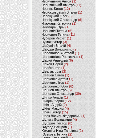
Чернушенко Антон
(1)
Чернявський Дмитро
(11)
Черняк Євген
(12)
Черняховський Віталій
(1)
Черпіцький Олег
(6)
Черпіцький Олександр
(6)
Чижмарь Катерина
(1)
Чижмарь Юрій
(1)
Чорновіл Тетяна
(5)
Чорновол Тетяна
(11)
Чубаров Рефат
(1)
Чумак Віктор
(3)
Шабунін Віталій
(4)
Шандра Володимир
(2)
Шаповалов Анатолій
(1)
Шапошніков Ростислав
(1)
Шарий Анатолий
(6)
Шахов Сергій
(2)
Швайка Ігор
(1)
Шевляк Ілля
(3)
Шевцов Євген
(1)
Шевченко Артем
(1)
Шевченко Ігор
(1)
Шеляженко Юрій
(6)
Шенцев Дмитро
(3)
Шепелев Олександр
(39)
Шипко Андрій
(1)
Шкиряк Зорян
(12)
Шкіль Андрій
(2)
Шкіль Максим
(4)
Шокін Віктор
(15)
Шпак Василь Федорович
(1)
Шульга Володимир
(4)
Шуфрич Нестор
(8)
Эдуард Багиров
(1)
Южаніна Ніна Петрівна
(2)
Юзькова Тетяна
(2)