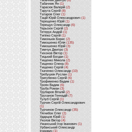
Табачник Дмитро
(6)
Табачник Ян
(1)
Тарасюк Валерій
(2)
Тарута Сергій
(8)
Татаров Олег
(1)
Тацій Юрій Олександрович
(1)
Терещенко Юрій
(1)
Терещук Олександр
(6)
Терьохін Сергій
(2)
Тетерук Андрій
(1)
Тигіпко Сергій
(1)
Тимонькін Борис
(2)
Тимошенко Юлія
(135)
Тимошенко Юрій
(3)
Тимчук Дмитро
(3)
Тихонов Віктор
(1)
Тицький Богдан
(1)
Тищенко Микола
(2)
Тищенко Олена
(8)
Тищенко Сергій
(4)
Ткаченко Олександр
(10)
Требушкін Руслан
(1)
Тригубенко Сергій
(6)
Трофименко Вадим
(1)
Троян Вадим
(6)
Труба Роман
(3)
Трубаров Віталій
(2)
Труханов Геннадій
(7)
Тулуб Сергій
(1)
Турчин Сергій Олександрович
(1)
Турчинов Олександр
(35)
Тягнибок Олег
(2)
Ударцов Юрій
(1)
Уколов Віктор
(4)
Уманський Ігор Іванович
(1)
Урбанський Олександр
Ігорович
(1)