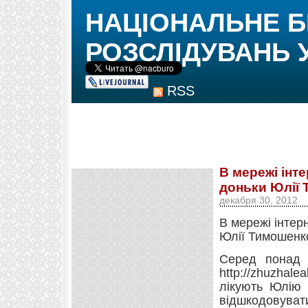
НАЦІОНАЛЬНЕ 
РОЗСЛІДУВАНЬ 
RSS
В мережі інте
доньки Юлії
декабря 30, 2012
В мережі інтер
Юлії Тимошенко
Серед понад п
http://zhuzhale
лікують Юлію 
відшкодовуват