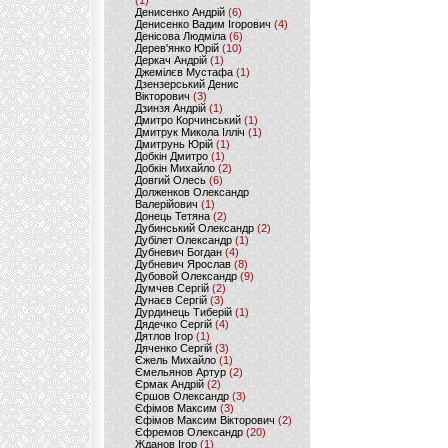
(1)
Денисенко Андрій
(6)
Денисенко Вадим Ігорович
(4)
Денісова Людміла
(6)
Дерев'янко Юрій
(10)
Деркач Андрій
(1)
Джемілєв Мустафа
(1)
Дзензерський Денис
Вікторович
(3)
Дзинзя Андрій
(1)
Дмитро Корчинський
(1)
Дмитрук Микола Ілліч
(1)
Дмитрунь Юрій
(1)
Добкін Дмитро
(1)
Добкін Михайло
(2)
Довгий Олесь
(6)
Долженков Олександр
Валерійович
(1)
Донець Тетяна
(2)
Дубинський Олександр
(2)
Дубілет Олександр
(1)
Дубневич Богдан
(4)
Дубневич Ярослав
(8)
Дубовой Олександр
(9)
Думчев Сергій
(2)
Дунаєв Сергій
(3)
Дурдинець Тиберій
(1)
Дядечко Сергій
(4)
Дятлов Ігор
(1)
Дяченко Сергій
(3)
Єжель Михайло
(1)
Ємельянов Артур
(2)
Єрмак Андрій
(2)
Єршов Олександр
(3)
Єфімов Максим
(3)
Єфімов Максим Вікторович
(2)
Єфремов Олександр
(20)
Жданов Ігор
(1)