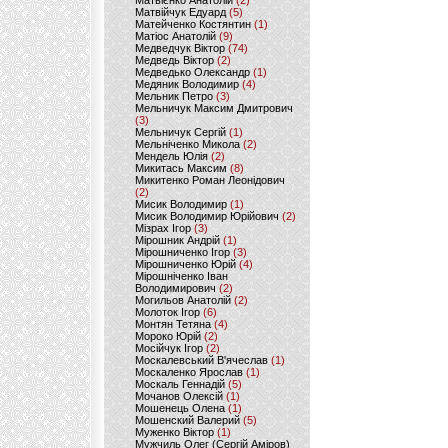
Матвієнко Анатолій
(2)
Матвійчук Едуард
(5)
Матейченко Костянтин
(1)
Матіос Анатолій
(9)
Медведчук Віктор
(74)
Медведь Віктор
(2)
Медведько Олександр
(1)
Медяник Володимир
(4)
Мельник Петро
(3)
Мельничук Максим Дмитрович
(3)
Мельничук Сергій
(1)
Мельніченко Микола
(2)
Мендель Юлія
(2)
Микитась Максим
(8)
Микитенко Роман Леонідович
(2)
Мисик Володимир
(1)
Мисик Володимир Юрійович
(2)
Мізрах Ігор
(3)
Мірошник Андрій
(1)
Мірошниченко Ігор
(3)
Мірошниченко Юрій
(4)
Мірошніченко Іван
Володимирович
(2)
Могильов Анатолій
(2)
Молоток Ігор
(6)
Монтян Тетяна
(4)
Мороко Юрій
(2)
Мосійчук Ігор
(2)
Москалевський В'ячеслав
(1)
Москаленко Ярослав
(1)
Москаль Геннадій
(5)
Мочанов Олексій
(1)
Мошенець Олена
(1)
Мошенский Валерий
(5)
Муженко Віктор
(1)
Мужчиль Олег (Сергій Аміров)