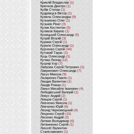
Криклій Владислав
(1)
Крючков Дмитро
(1)
Кубів Степан
(1)
Кудрявцєв Віктор
(1)
Кужель Олександра
(9)
Кузьменко Олег
(1)
Кузьмін Рінат
(3)
Кулик Костянтин
(5)
Куликов Кирило
(1)
Куницький Олександр
(5)
Купрій Віталій
(3)
Курикін Сергій
(1)
Курило Олександр
(1)
Курченко Сергій
(44)
Кутовий Тарас
(1)
Куць Олександр
(1)
Кучма Леонід
(12)
Кушнір Ігор
(7)
Лабазюк Сергій Петрович
(2)
Лавринович Олександр
(7)
Лагун Микола
(9)
Лазаренко Павло
(1)
Ландик Валентин
(1)
Ландік Роман
(1)
Ланьо Михайло Іванович
(4)
Лебедівський Валерій
(1)
Левус Андрій
(2)
Левцов Сергій
(1)
Левченко Микола
(1)
Левченко Юрій
(6)
Леонід Черновецький
(4)
Лещенко Сергій
(10)
Лисенко Андрій
(2)
Литвин Володимир
(6)
Литвиненко Сергій
(1)
Лихоліт Валентин
Станіславович
(1)