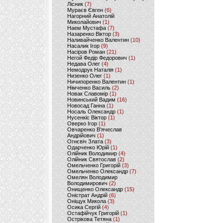
Лісник
(7)
Мураєв Євген
(6)
Нагорний Анатолій
Миколайович
(1)
Наем Мустафа
(7)
Назаренко Віктор
(3)
Наливайченко Валентин
(10)
Насалик Ігор
(9)
Насіров Роман
(21)
Негой Федір Федорович
(1)
Недава Олег
(4)
Немодрук Наталія
(1)
Низенко Олег
(1)
Ничипоренко Валентин
(1)
Німченко Василь
(2)
Новак Славомір
(1)
Новинський Вадим
(16)
Новосад Ганна
(1)
Носаль Олександр
(1)
Нусенкіс Віктор
(1)
Оверко Ігор
(1)
Овчаренко В'ячеслав
Андрійович
(1)
Огнєвіч Злата
(3)
Одарченко Юрій
(1)
Олійник Володимир
(4)
Олійник Святослав
(2)
Омельченко Григорій
(3)
Омельченко Олександр
(7)
Омелян Володимир
Володимирович
(2)
Онищенко Олександр
(15)
Оністрат Андрій
(6)
Оніщук Микола
(3)
Осика Сергій
(4)
Остафійчук Григорій
(1)
Острікова Тетяна
(1)