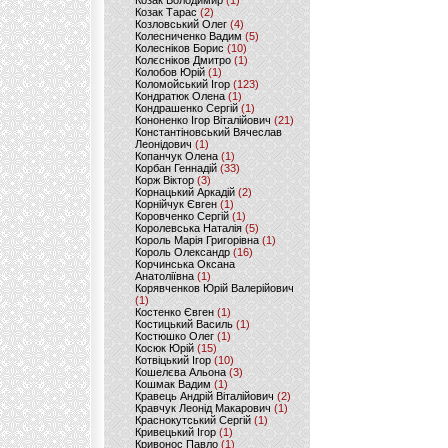
Козак Володимир
(1)
Козак Тарас
(2)
Козловський Олег
(4)
Колесниченко Вадим
(5)
Колесніков Борис
(10)
Колєсніков Дмитро
(1)
Колобов Юрій
(1)
Коломойський Ігор
(123)
Кондратюк Олена
(1)
Кондрашенко Сергій
(1)
Кононенко Ігор Віталійович
(21)
Константіновський Вячеслав
Леонідович
(1)
Копанчук Олена
(1)
Корбан Геннадій
(33)
Корж Віктор
(3)
Корнацький Аркадій
(2)
Корнійчук Євген
(1)
Коровченко Сергій
(1)
Королевська Наталія
(5)
Король Марія Григорівна
(1)
Король Олександр
(16)
Корчинська Оксана
Анатоліївна
(1)
Корявченков Юрій Валерійович
(1)
Костенко Євген
(1)
Костицький Василь
(1)
Костюшко Олег
(1)
Косюк Юрій
(15)
Котвіцький Ігор
(10)
Кошелєва Альона
(3)
Кошмак Вадим
(1)
Кравець Андрій Віталійович
(2)
Кравчук Леонід Макарович
(1)
Краснокутський Сергій
(1)
Кривецький Ігор
(1)
Кривонос Павло
(1)