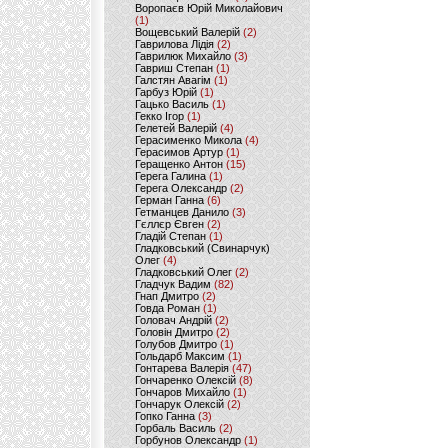
Воропаєв Юрій Миколайович
(1)
Вощевський Валерій
(2)
Гаврилова Лідія
(2)
Гаврилюк Михайло
(3)
Гавриш Степан
(1)
Галстян Авагім
(1)
Гарбуз Юрій
(1)
Гацько Василь
(1)
Гекко Ігор
(1)
Гелетей Валерій
(4)
Герасименко Микола
(4)
Герасимов Артур
(1)
Геращенко Антон
(15)
Герега Галина
(1)
Герега Олександр
(2)
Герман Ганна
(6)
Гетманцев Данило
(3)
Гєллєр Євген
(2)
Гладій Степан
(1)
Гладковський (Свинарчук)
Олег
(4)
Гладковський Олег
(2)
Гладчук Вадим
(82)
Гнап Дмитро
(2)
Говда Роман
(1)
Головач Андрій
(2)
Головін Дмитро
(2)
Голубов Дмитро
(1)
Гольдарб Максим
(1)
Гонтарева Валерія
(47)
Гончаренко Олексій
(8)
Гончаров Михайло
(1)
Гончарук Олексій
(2)
Гопко Ганна
(3)
Горбаль Василь
(2)
Горбунов Олександр
(1)