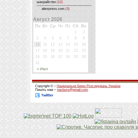
шахрайство
(12)
aliexpress.com
(3)
Август 2026
Пн
Вт
Ср
Чт
Пт
Сб
Вс
1
2
3
4
5
6
7
8
9
10
11
12
13
14
15
16
17
18
19
20
21
22
23
24
25
26
27
28
29
30
31
« Июл
Copyright © –
Національне Бюро Розслідувань України
Пишіть нам –
nacburo@gmail.com
.