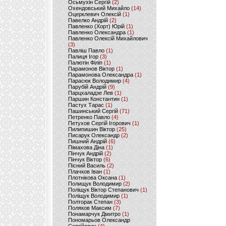
Осьмухін Сергій
(2)
Охендовський Михайло
(14)
Оцерклевич Олексій
(1)
Павелко Андрій
(2)
Павленко (Хорт) Юрій
(1)
Павленко Олександра
(1)
Павленко Олексій Михайлович
(3)
Павліш Павло
(1)
Палиця Ігор
(3)
Палютін Філіп
(1)
Парамонов Віктор
(1)
Парамонова Олександра
(1)
Парасюк Володимир
(4)
Парубій Андрій
(9)
Парцхаладзе Лев
(1)
Паршин Константин
(1)
Пастух Тарас
(1)
Пашинський Сергій
(71)
Петренко Павло
(4)
Петухов Сергій Ігорович
(1)
Пилипишин Віктор
(25)
Писарук Олександр
(2)
Пишний Андрій
(6)
Пімахова Діна
(1)
Пінчук Андрій
(2)
Пінчук Віктор
(6)
Пісний Василь
(2)
Плачков Іван
(1)
Плотнікова Оксана
(1)
Полищук Володимир
(2)
Поліщук Віктор Степанович
(1)
Поліщук Володимир
(1)
Полторак Степан
(3)
Поляков Максим
(7)
Понамарчук Дмитро
(1)
Пономарьов Олександр