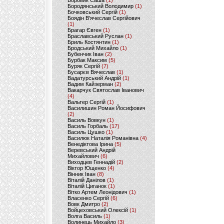
Боровик Саша
(1)
Бородянський Володимир
(1)
Бочковський Сергій
(1)
Боядін В'ячеслав Сергійович
(1)
Брагар Євген
(1)
Браславський Руслан
(1)
Бриль Костянтин
(1)
Бродський Михайло
(1)
Бубенчик Іван
(2)
Бурбак Максим
(5)
Буряк Сергій
(7)
Бусарєв Вячеслав
(1)
Вадатурський Андрій
(1)
Вадим Кайзерман
(2)
Вакарчук Святослав Іванович
(4)
Вальтер Сергій
(1)
Василишин Роман Йосифович
(2)
Василь Вовкун
(1)
Василь Горбаль
(17)
Василь Цушко
(1)
Василюк Наталія Романівна
(4)
Венедіктова Ірина
(5)
Веревський Андрій
Михайлович
(6)
Виходцев Геннадій
(2)
Віктор Ющенко
(4)
Вінник Іван
(8)
Віталій Данілов
(1)
Віталій Циганок
(1)
Вітко Артем Леонідович
(1)
Власенко Сергій
(6)
Вовк Дмитро
(2)
Войцеховський Олексій
(1)
Волга Василь
(1)
Волинець Михайло
(3)