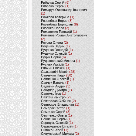
Рибалка Сергій
(6)
Рибалко Сергій
(1)
Римарук Олександр Іванович
(1)
Рожкова Катерина
(1)
Розенблат Борис
(3)
Розенблат Борислав
(8)
Розенко Павло
(2)
Романенко Геннадій
(1)
Романов Роман Анатолійович
(2)
Ротова Олена
(2)
Руденко Вадим
(1)
Руденко Геннадій
(1)
Руденко Олексій
(1)
Рудик Сергій
(6)
Рудьковський Микола
(1)
Руслан Арсірій
(1)
Рябчин Олексій
(1)
Саакашвілі Міхеіл
(28)
Савченко Надія
(50)
Савченко Олексій
(1)
Савчук Василь
(1)
Садовий Андрій
(3)
Сандлер Дмитро
(1)
Сапожко Ігор
(1)
Святаш Дмитро
(2)
Святослав Олійник
(2)
Севрюков Владислав
(1)
Семерак Остап
(1)
Семочко Сергій
(3)
Семченко Ольга
(1)
Сенченко Сергій
(1)
Середюк Олексій
(1)
Серпокрилов Віталій
(1)
Сивохо Сергій
(1)
Сивульський Микола
(2)