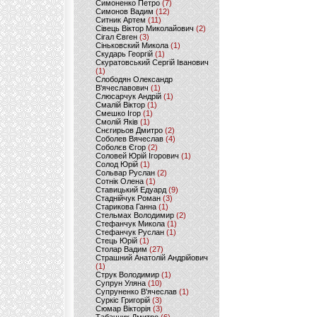
Симоненко Петро
(7)
Симонов Вадим
(12)
Ситник Артем
(11)
Сівець Віктор Миколайович
(2)
Сігал Євген
(3)
Сіньковский Микола
(1)
Скударь Георгій
(1)
Скуратовський Сергій Іванович
(1)
Слободян Олександр
В'ячеславович
(1)
Слюсарчук Андрій
(1)
Смалій Віктор
(1)
Смешко Ігор
(1)
Смолій Яків
(1)
Снєгирьов Дмитро
(2)
Соболев Вячеслав
(4)
Соболєв Єгор
(2)
Соловей Юрій Ігорович
(1)
Солод Юрій
(1)
Сольвар Руслан
(2)
Сотнік Олена
(1)
Ставицький Едуард
(9)
Стаднійчук Роман
(3)
Старикова Ганна
(1)
Стельмах Володимир
(2)
Стефанчук Микола
(1)
Стефанчук Руслан
(1)
Стець Юрій
(1)
Столар Вадим
(27)
Страшний Анатолій Андрійович
(1)
Струк Володимир
(1)
Супрун Уляна
(10)
Супруненко В'ячеслав
(1)
Суркіс Григорій
(3)
Сюмар Вікторія
(3)