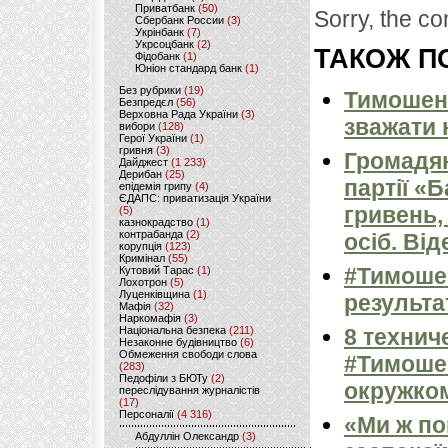
Приватбанк
(50)
Sorry, the co
Сбербанк России
(3)
Укрінбанк
(7)
Укрсоцбанк
(2)
ТАКОЖ ПО
Фідобанк
(1)
Юніон стандард банк
(1)
Без рубрики
(19)
Тимошенк
Безпредєл
(56)
Верховна Рада України
(3)
зважати 
вибори
(128)
Герої України
(1)
гривня
(3)
Громадян
Дайджест
(1 233)
Дерибан
(25)
партії «
епідемія грипу
(4)
ЄДАПС: приватизація України
гривень,
(5)
казнокрадство
(1)
контрабанда
(2)
осіб. Від
корупція
(123)
Кримінал
(55)
#Тимоше
Кутовий Тарас
(1)
Лохотрон
(5)
Луценківщина
(1)
результа
Мафія
(32)
Наркомафія
(3)
Національна безпека
(211)
8 технич
Незаконне будівництво
(6)
Обмеження свободи слова
#Тимоше
(283)
Педофіли з БЮТу
(2)
окружком
переслідування журналістів
(17)
Персоналії
(4 316)
«Ми ж по
Абдуллін Олександр
(3)