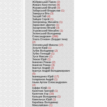
Жебрівський Павло
(2)
Жеваго Констянтин
(8)
Журавський Віталій
(3)
Забарський Владислав
(1)
Заверуха Віта
(3)
Загорій Гліб
(4)
Зайцев Сергій
(1)
Запорожець Михайло
(1)
Зарахович Дмитро
(1)
Захарченко Віталій
(3)
Згуровський Михайло
(1)
Зеленський Володимир
Олександрович
(266)
Злата Огневич (Бордюг Інна)
(2)
Злочевський Микола
(17)
Зозуля Юрій
(1)
Зубик Володимир
(2)
Зубко Геннадій
(1)
Зуєв Максим
(1)
Зюков Юрій
(1)
Іваненко Роман
(2)
Іванісов Роман
(3)
Іванчук Андрій
(2)
Іванчук Андрій Володимирович
(5)
Іванющенко Юрій
(17)
Ілларіонов Андрій
(1)
Ільюк Артем Олександрович
(2)
Іоффе Юлій
(1)
Калетник Григорій
(1)
Калетник Ігор
(33)
Кальцев Володимир
(1)
Камельчук Юрій
(1)
Карабань Володимир
Миколайович
(1)