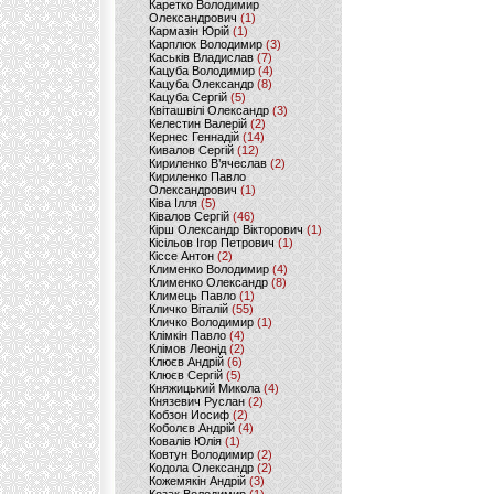
Каретко Володимир
Олександрович
(1)
Кармазін Юрій
(1)
Карплюк Володимир
(3)
Каськів Владислав
(7)
Кацуба Володимир
(4)
Кацуба Олександр
(8)
Кацуба Сергій
(5)
Квіташвілі Олександр
(3)
Келестин Валерій
(2)
Кернес Геннадій
(14)
Кивалов Сергій
(12)
Кириленко В’ячеслав
(2)
Кириленко Павло
Олександрович
(1)
Ківа Ілля
(5)
Ківалов Сергій
(46)
Кірш Олександр Вікторович
(1)
Кісільов Ігор Петрович
(1)
Кіссе Антон
(2)
Клименко Володимир
(4)
Клименко Олександр
(8)
Климець Павло
(1)
Кличко Віталій
(55)
Кличко Володимир
(1)
Клімкін Павло
(4)
Клімов Леонід
(2)
Клюєв Андрій
(6)
Клюєв Сергій
(5)
Княжицький Микола
(4)
Князевич Руслан
(2)
Кобзон Иосиф
(2)
Коболєв Андрій
(4)
Ковалів Юлія
(1)
Ковтун Володимир
(2)
Кодола Олександр
(2)
Кожемякін Андрій
(3)