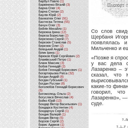
Барбул Павло
(1)
Барвіненко Віталій
(3)
Барна Олег
(4)
Барна Степан
(2)
Баулін Юрій
(2)
Бахматюк Олег
(91)
Бахтеєва Тетяна
(55)
Бачун Олег
(3)
Бейлін Михайло
(1)
Со слов свид
Бережна Ірина
(12)
Береза Борислав
(2)
Щербаня Игоря
Березенко Сергій
(7)
появлялась 
Березкін Станіслав
(5)
Березюк Олег
(2)
Мильченко и е
Білецький Андрій
(1)
Білик Ірина
(1)
Бірюков Юрій Сергійович
(2)
«Позже я спрос
Блажівський Петро
(1)
у вас дела с
Бланк Максим
(3)
Бобов Геннадій
(2)
Лазаренко – э
Бобов Геннадій Борисович
(1)
Богартирьова Раїса
(32)
сказал, что
Богдан Андрій
(8)
вырисовывался
Богдан Губський
(1)
Богдан Руслан
(8)
какие-то фина
Боголюбов Геннадій Борисович
(5)
говорил, чт
Богомолець Ольга
(2)
Лазаренко», —
Богуслаєв Вячеслав
(4)
Бойко Юрій
(13)
суде.
Бондар Віктор Васильович
(1)
Бондарєв Костянтин
(4)
Бондарчук Сергій
(1)
Бондик Валерій
(1)
Бондик Віктор
(5)
Борзов Сергiй
(2)
Борис Адамов
(1)