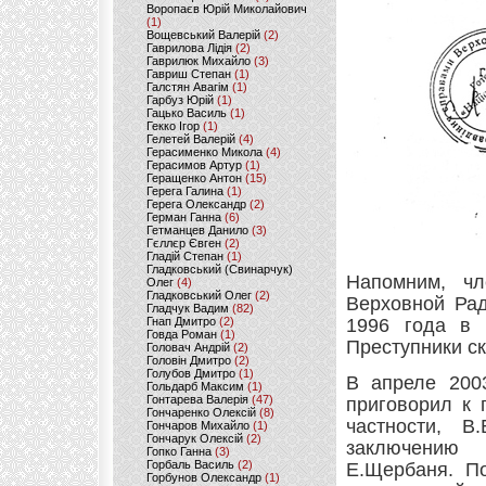
Воропаєв Юрій Миколайович
(1)
Вощевський Валерій
(2)
Гаврилова Лідія
(2)
Гаврилюк Михайло
(3)
Гавриш Степан
(1)
Галстян Авагім
(1)
Гарбуз Юрій
(1)
Гацько Василь
(1)
Гекко Ігор
(1)
Гелетей Валерій
(4)
Герасименко Микола
(4)
Герасимов Артур
(1)
Геращенко Антон
(15)
Герега Галина
(1)
Герега Олександр
(2)
Герман Ганна
(6)
Гетманцев Данило
(3)
Гєллєр Євген
(2)
Гладій Степан
(1)
Гладковський (Свинарчук)
Напомним, чл
Олег
(4)
Гладковський Олег
(2)
Верховной Ра
Гладчук Вадим
(82)
Гнап Дмитро
(2)
1996 года в 
Говда Роман
(1)
Преступники с
Головач Андрій
(2)
Головін Дмитро
(2)
Голубов Дмитро
(1)
В апреле 200
Гольдарб Максим
(1)
Гонтарева Валерія
(47)
приговорил к 
Гончаренко Олексій
(8)
частности, В
Гончаров Михайло
(1)
Гончарук Олексій
(2)
заключению 
Гопко Ганна
(3)
Горбаль Василь
(2)
Е.Щербаня. По
Горбунов Олександр
(1)