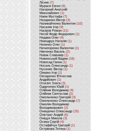
Лісник
(7)
Мураєв Євген
(6)
Нагорний Анатолій
Миколайович
(1)
Наем Мустафа
(7)
Назаренко Віктор
(3)
Наливайченко Валентин
(10)
Насалик Ігор
(9)
Насіров Роман
(21)
Негой Федір Федорович
(1)
Недава Олег
(4)
Немодрук Наталія
(1)
Низенко Олег
(1)
Ничипоренко Валентин
(1)
Німченко Василь
(2)
Новак Славомір
(1)
Новинський Вадим
(16)
Новосад Ганна
(1)
Носаль Олександр
(1)
Нусенкіс Віктор
(1)
Оверко Ігор
(1)
Овчаренко В'ячеслав
Андрійович
(1)
Огнєвіч Злата
(3)
Одарченко Юрій
(1)
Олійник Володимир
(4)
Олійник Святослав
(2)
Омельченко Григорій
(3)
Омельченко Олександр
(7)
Омелян Володимир
Володимирович
(2)
Онищенко Олександр
(15)
Оністрат Андрій
(6)
Оніщук Микола
(3)
Осика Сергій
(4)
Остафійчук Григорій
(1)
Острікова Тетяна
(1)