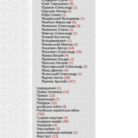
Юлдашев Сергій
(1)
Юлія Тимошенко
(8)
Юраков Олександр
(1)
Юрушев Леонід
(3)
Юфа Семен
(1)
Яворівський Володимир
(1)
Якибчук Мирослав
(5)
Якименко Олександр
(3)
Якименко Олена
(1)
Якімчук Олександр
(1)
Яловий Костянтин
Володимирович
(1)
Янковський Микола
(2)
Янукович Віктор
(64)
Янукович Олександр
(20)
Ярема Віталій
(4)
Яременко Богдан
(1)
Яресько Наталія
(1)
Ярославський Олександр
(3)
Ярош Дмитро
(4)
Ясинський Олександр
(1)
Яценко Антон
(58)
Яценюк Арсеній
(147)
покращення
(1)
Права человека
(13)
Приват
(13)
Провокація
(7)
Рейдери
(15)
російська гебня
(8)
Російсько-українська війна
(793)
Судова корупція
(4)
тендерна мафія
(36)
Тероризм
(4)
Укрсоцбанк
(3)
фальсифікація виборів
(1)
Фокстрот
(13)