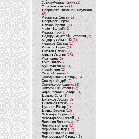
Усенко-Чорна Жанна
(2)
Усов Констянтин
(1)
Фабрикант Світлана Самуілівна
(2)
Фаєрмарк Сергій
(1)
Фаєрмарк Сергій
Олександрович
(1)
Файст Валерій
(1)
Федєєв Ігор
(1)
Федорук Анатолій Петрович
(2)
Федорчук Анатолій
(1)
Федосов Едуард
(1)
Филатов Борис
(11)
Філатов Олексій
(6)
Фірташ Дмитро
(28)
Фріз Ірина
(1)
Фукс Павло
(7)
Фуксман Борис
(1)
Фурсін Іван
(2)
Хмара Степан
(1)
Холодницький Назар
(15)
Холодов Андрій
(2)
Хоменко Володимир
(1)
Хомутиннік Віталій
(52)
Хорошевський Андрій
(1)
Царьов Олег
(1)
Циганков Андрій
(3)
Циплаков Руслан
(7)
Цуканов Віктор
(1)
Цушко Василь
(16)
Чеботарь Сергій
(15)
Чеботарьов Олексій
(1)
Чемерис Володимир
(1)
Чепинога Віталій
(1)
Черкаський Ігор
(12)
Черновецький Леонід
(2)
Черновецький Степан
(3)