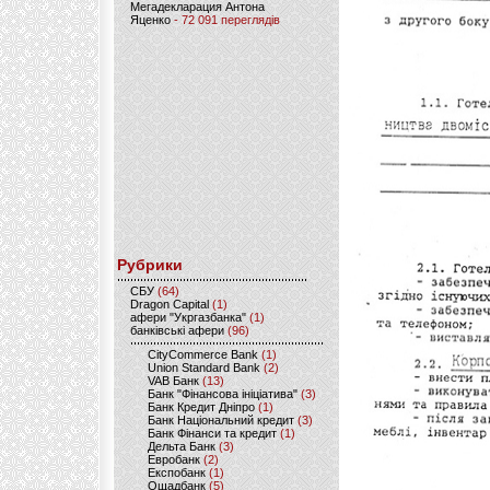
Мегадекларация Антона
Яценко
- 72 091 переглядів
Рубрики
CБУ
(64)
Dragon Capital
(1)
афери "Укргазбанка"
(1)
банківські афери
(96)
CityCommerce Bank
(1)
Union Standard Bank
(2)
VAB Банк
(13)
Банк "Фінансова ініціатива"
(3)
Банк Кредит Дніпро
(1)
Банк Національний кредит
(3)
Банк Фінанси та кредит
(1)
Дельта Банк
(3)
Евробанк
(2)
Експобанк
(1)
Ощадбанк
(5)