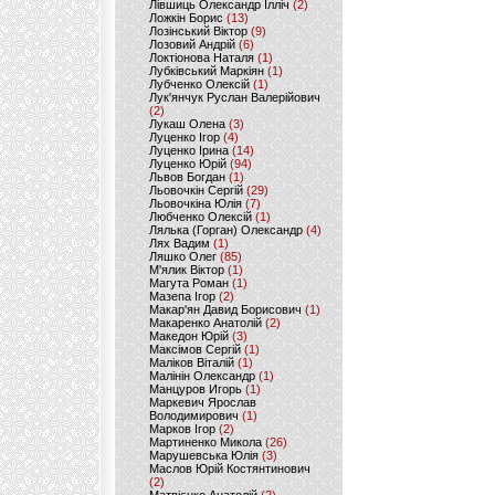
Лівшиць Олександр Ілліч
(2)
Ложкін Борис
(13)
Лозінський Віктор
(9)
Лозовий Андрій
(6)
Локтіонова Наталя
(1)
Лубківський Маркіян
(1)
Лубченко Олексій
(1)
Лук'янчук Руслан Валерійович
(2)
Лукаш Олена
(3)
Луценко Ігор
(4)
Луценко Ірина
(14)
Луценко Юрій
(94)
Львов Богдан
(1)
Льовочкін Сергій
(29)
Льовочкіна Юлія
(7)
Любченко Олексій
(1)
Лялька (Горган) Олександр
(4)
Лях Вадим
(1)
Ляшко Олег
(85)
М'ялик Віктор
(1)
Магута Роман
(1)
Мазепа Ігор
(2)
Макар'ян Давид Борисович
(1)
Макаренко Анатолій
(2)
Македон Юрій
(3)
Максімов Сергій
(1)
Маліков Віталій
(1)
Малінін Олександр
(1)
Манцуров Игорь
(1)
Маркевич Ярослав
Володимирович
(1)
Марков Ігор
(2)
Мартиненко Микола
(26)
Марушевська Юлія
(3)
Маслов Юрій Костянтинович
(2)