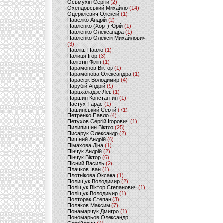
Осьмухін Сергій
(2)
Охендовський Михайло
(14)
Оцерклевич Олексій
(1)
Павелко Андрій
(2)
Павленко (Хорт) Юрій
(1)
Павленко Олександра
(1)
Павленко Олексій Михайлович
(3)
Павліш Павло
(1)
Палиця Ігор
(3)
Палютін Філіп
(1)
Парамонов Віктор
(1)
Парамонова Олександра
(1)
Парасюк Володимир
(4)
Парубій Андрій
(9)
Парцхаладзе Лев
(1)
Паршин Константин
(1)
Пастух Тарас
(1)
Пашинський Сергій
(71)
Петренко Павло
(4)
Петухов Сергій Ігорович
(1)
Пилипишин Віктор
(25)
Писарук Олександр
(2)
Пишний Андрій
(6)
Пімахова Діна
(1)
Пінчук Андрій
(2)
Пінчук Віктор
(6)
Пісний Василь
(2)
Плачков Іван
(1)
Плотнікова Оксана
(1)
Полищук Володимир
(2)
Поліщук Віктор Степанович
(1)
Поліщук Володимир
(1)
Полторак Степан
(3)
Поляков Максим
(7)
Понамарчук Дмитро
(1)
Пономарьов Олександр