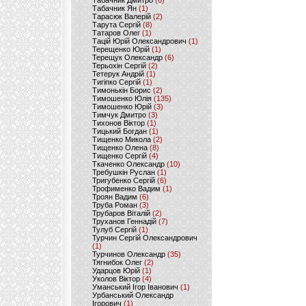
Табачник Дмитро
(6)
Табачник Ян
(1)
Тарасюк Валерій
(2)
Тарута Сергій
(8)
Татаров Олег
(1)
Тацій Юрій Олександрович
(1)
Терещенко Юрій
(1)
Терещук Олександр
(6)
Терьохін Сергій
(2)
Тетерук Андрій
(1)
Тигіпко Сергій
(1)
Тимонькін Борис
(2)
Тимошенко Юлія
(135)
Тимошенко Юрій
(3)
Тимчук Дмитро
(3)
Тихонов Віктор
(1)
Тицький Богдан
(1)
Тищенко Микола
(2)
Тищенко Олена
(8)
Тищенко Сергій
(4)
Ткаченко Олександр
(10)
Требушкін Руслан
(1)
Тригубенко Сергій
(6)
Трофименко Вадим
(1)
Троян Вадим
(6)
Труба Роман
(3)
Трубаров Віталій
(2)
Труханов Геннадій
(7)
Тулуб Сергій
(1)
Турчин Сергій Олександрович
(1)
Турчинов Олександр
(35)
Тягнибок Олег
(2)
Ударцов Юрій
(1)
Уколов Віктор
(4)
Уманський Ігор Іванович
(1)
Урбанський Олександр
Ігорович
(1)