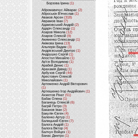
Борзова Ірина
(1)
Абромавичус Айварас
(2)
Аброськін В’ячеслав
(1)
Аваков Арсен
(318)
Аврамов Іван
(7)
Адамовський Андрій
(2)
Адаріч Олександр
(1)
Азаров Микола
(12)
Азаров Олексій
(9)
Акименко Олександр
(1)
Акімова Ірина
(13)
Альперін Вадим
(3)
Андрієвський Дмитро
(1)
Андрушко Сергій
(1)
Апостол Михайло
(1)
Ар'єв Володимир
(1)
Арабей Денис
(1)
Арахамія Давид
(1)
Арбузов Сергій
(44)
Арестович Олексій
Миколайович
(1)
Артеменко Андрій Вікторович
(1)
Артюшенко Ігор Андрійович
(1)
Ахметов Рінат
(51)
Бабак Олена
(1)
Баганець Олексій
(6)
Багрій Петро
(3)
Баканов Іван
(2)
Бакулін Євген
(4)
Баленко Артур
(1)
Балицький Євген
(7)
Балога Андрій
(1)
Балога Віктор
(4)
Балчун Войцех
(1)
Банас Дмитро
(1)