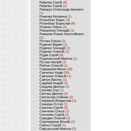
Рибалка Сергій
(6)
Рибалко Сергій
(1)
Римарук Олександр Іванович
(1)
Рожкова Катерина
(1)
Розенблат Борис
(3)
Розенблат Борислав
(8)
Розенко Павло
(2)
Романенко Геннадій
(1)
Романов Роман Анатолійович
(2)
Ротова Олена
(2)
Руденко Вадим
(1)
Руденко Геннадій
(1)
Руденко Олексій
(1)
Рудик Сергій
(6)
Рудьковський Микола
(1)
Руслан Арсірій
(1)
Рябчин Олексій
(1)
Саакашвілі Міхеіл
(28)
Савченко Надія
(50)
Савченко Олексій
(1)
Савчук Василь
(1)
Садовий Андрій
(3)
Сандлер Дмитро
(1)
Сапожко Ігор
(1)
Святаш Дмитро
(2)
Святослав Олійник
(2)
Севрюков Владислав
(1)
Семерак Остап
(1)
Семочко Сергій
(3)
Семченко Ольга
(1)
Сенченко Сергій
(1)
Середюк Олексій
(1)
Серпокрилов Віталій
(1)
Сивохо Сергій
(1)
Сивульський Микола
(2)