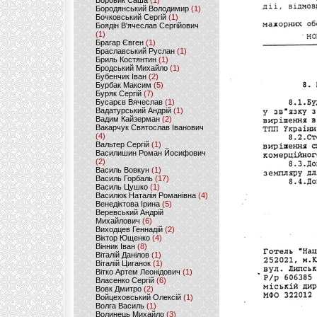
Боровик Саша
(1)
Бородянський Володимир
(1)
Бочковський Сергій
(1)
Боядін В'ячеслав Сергійович
(1)
Брагар Євген
(1)
Браславський Руслан
(1)
Бриль Костянтин
(1)
Бродський Михайло
(1)
Бубенчик Іван
(2)
Бурбак Максим
(5)
Буряк Сергій
(7)
Бусарєв Вячеслав
(1)
Вадатурський Андрій
(1)
Вадим Кайзерман
(2)
Вакарчук Святослав Іванович
(4)
Вальтер Сергій
(1)
Василишин Роман Йосифович
(2)
Василь Вовкун
(1)
Василь Горбаль
(17)
Василь Цушко
(1)
Василюк Наталія Романівна
(4)
Венедіктова Ірина
(5)
Веревський Андрій
Михайлович
(6)
Виходцев Геннадій
(2)
Віктор Ющенко
(4)
Вінник Іван
(8)
Віталій Данілов
(1)
Віталій Циганок
(1)
Вітко Артем Леонідович
(1)
Власенко Сергій
(6)
Вовк Дмитро
(2)
Войцеховський Олексій
(1)
Волга Василь
(1)
Волинець Михайло
(3)