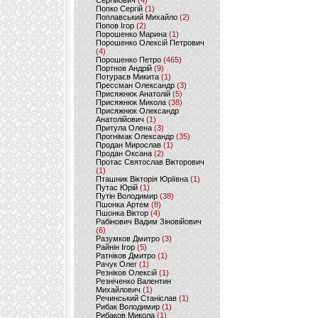
Сергійович
(4)
Попко Сергій
(1)
Поплавський Михайло
(2)
Попов Ігор
(2)
Порошенко Марина
(1)
Порошенко Олексій Петрович
(4)
Порошенко Петро
(465)
Портнов Андрій
(9)
Потураєв Микита
(1)
Прессман Олександр
(3)
Присяжнюк Анатолій
(5)
Присяжнюк Микола
(38)
Присяжнюк Олександр
Анатолійович
(1)
Притула Олена
(3)
Прогнімак Олександр
(35)
Продан Мирослав
(1)
Продан Оксана
(2)
Протас Святослав Вікторович
(1)
Пташник Вікторія Юріївна
(1)
Путас Юрій
(1)
Путін Володимир
(38)
Пшонка Артем
(8)
Пшонка Віктор
(4)
Рабінович Вадим Зіновійович
(6)
Разумков Дмитро
(3)
Райнін Ігор
(5)
Ратніков Дмитро
(1)
Рачук Олег
(1)
Резніков Олексій
(1)
Резніченко Валентин
Михайлович
(1)
Речинський Станіслав
(1)
Рибак Володимир
(1)
Рибаков Микола
(1)