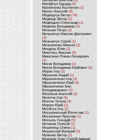
Матвієнко Анатолій
(2)
Матвійчук Едуард
(5)
Матейченко Костянтин
(1)
Матіос Анатолій
(9)
Медведчук Віктор
(74)
Медведь Віктор
(2)
Медведько Олександр
(1)
Медяник Володимир
(4)
Мельник Петро
(3)
Мельничук Максим Дмитрович
(3)
Мельничук Сергій
(1)
Мельніченко Микола
(2)
Мендель Юлія
(2)
Микитась Максим
(8)
Микитенко Роман Леонідович
(2)
Мисик Володимир
(1)
Мисик Володимир Юрійович
(2)
Мізрах Ігор
(3)
Мірошник Андрій
(1)
Мірошниченко Ігор
(3)
Мірошниченко Юрій
(4)
Мірошніченко Іван
Володимирович
(2)
Могильов Анатолій
(2)
Молоток Ігор
(6)
Монтян Тетяна
(4)
Мороко Юрій
(2)
Мосійчук Ігор
(2)
Москалевський В'ячеслав
(1)
Москаленко Ярослав
(1)
Москаль Геннадій
(5)
Мочанов Олексій
(1)
Мошенець Олена
(1)
Мошенский Валерий
(5)
Муженко Віктор
(1)
Мужчиль Олег (Сергій Аміров)