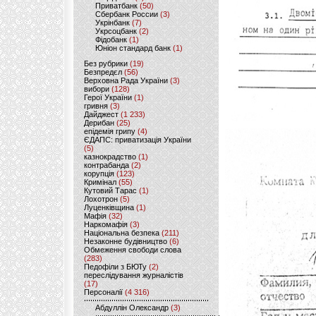
Приватбанк
(50)
Сбербанк России
(3)
Укрінбанк
(7)
Укрсоцбанк
(2)
Фідобанк
(1)
Юніон стандард банк
(1)
Без рубрики
(19)
Безпредєл
(56)
Верховна Рада України
(3)
вибори
(128)
Герої України
(1)
гривня
(3)
Дайджест
(1 233)
Дерибан
(25)
епідемія грипу
(4)
ЄДАПС: приватизація України
(5)
казнокрадство
(1)
контрабанда
(2)
корупція
(123)
Кримінал
(55)
Кутовий Тарас
(1)
Лохотрон
(5)
Луценківщина
(1)
Мафія
(32)
Наркомафія
(3)
Національна безпека
(211)
Незаконне будівництво
(6)
Обмеження свободи слова
(283)
Педофіли з БЮТу
(2)
переслідування журналістів
(17)
Персоналії
(4 316)
Абдуллін Олександр
(3)