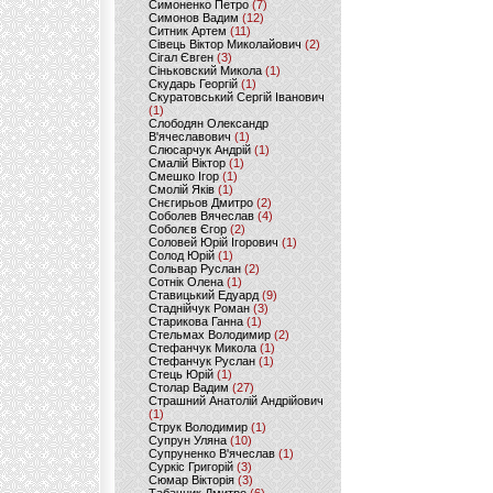
Симоненко Петро
(7)
Симонов Вадим
(12)
Ситник Артем
(11)
Сівець Віктор Миколайович
(2)
Сігал Євген
(3)
Сіньковский Микола
(1)
Скударь Георгій
(1)
Скуратовський Сергій Іванович
(1)
Слободян Олександр
В'ячеславович
(1)
Слюсарчук Андрій
(1)
Смалій Віктор
(1)
Смешко Ігор
(1)
Смолій Яків
(1)
Снєгирьов Дмитро
(2)
Соболев Вячеслав
(4)
Соболєв Єгор
(2)
Соловей Юрій Ігорович
(1)
Солод Юрій
(1)
Сольвар Руслан
(2)
Сотнік Олена
(1)
Ставицький Едуард
(9)
Стаднійчук Роман
(3)
Старикова Ганна
(1)
Стельмах Володимир
(2)
Стефанчук Микола
(1)
Стефанчук Руслан
(1)
Стець Юрій
(1)
Столар Вадим
(27)
Страшний Анатолій Андрійович
(1)
Струк Володимир
(1)
Супрун Уляна
(10)
Супруненко В'ячеслав
(1)
Суркіс Григорій
(3)
Сюмар Вікторія
(3)