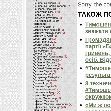
(1)
Sorry, the co
Денисенко Андрій
(6)
Денисенко Вадим Ігорович
(4)
Денісова Людміла
(6)
Дерев'янко Юрій
(10)
ТАКОЖ ПО
Деркач Андрій
(1)
Джемілєв Мустафа
(1)
Дзензерський Денис
Тимошенк
Вікторович
(3)
Дзинзя Андрій
(1)
зважати 
Дмитро Корчинський
(1)
Дмитрук Микола Ілліч
(1)
Дмитрунь Юрій
(1)
Громадян
Добкін Дмитро
(1)
Добкін Михайло
(2)
Довгий Олесь
(6)
партії «
Долженков Олександр
Валерійович
(1)
гривень,
Донець Тетяна
(2)
Дубинський Олександр
(2)
осіб. Від
Дубілет Олександр
(1)
Дубневич Богдан
(4)
Дубневич Ярослав
(8)
#Тимоше
Дубовой Олександр
(9)
Думчев Сергій
(2)
результа
Дунаєв Сергій
(3)
Дурдинець Тиберій
(1)
Дядечко Сергій
(4)
8 технич
Дятлов Ігор
(1)
Дяченко Сергій
(3)
#Тимоше
Єжель Михайло
(1)
Ємельянов Артур
(2)
окружком
Єрмак Андрій
(2)
Єршов Олександр
(3)
Єфімов Максим
(3)
«Ми ж по
Єфімов Максим Вікторович
(2)
Єфремов Олександр
(20)
Жданов Ігор
(1)