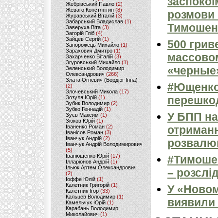
заспокої
Жебрівський Павло
(2)
Жеваго Констянтин
(8)
розмови 
Журавський Віталій
(3)
Забарський Владислав
(1)
Тимошенк
Заверуха Віта
(3)
Загорій Гліб
(4)
Зайцев Сергій
(1)
500 грив
Запорожець Михайло
(1)
Зарахович Дмитро
(1)
массовом
Захарченко Віталій
(3)
Згуровський Михайло
(1)
«черные
Зеленський Володимир
Олександрович
(266)
Злата Огневич (Бордюг Інна)
#Ющенко
(2)
Злочевський Микола
(17)
перешкод
Зозуля Юрій
(1)
Зубик Володимир
(2)
Зубко Геннадій
(1)
У БПП на
Зуєв Максим
(1)
Зюков Юрій
(1)
Іваненко Роман
(2)
отриманн
Іванісов Роман
(3)
Іванчук Андрій
(2)
розвалю
Іванчук Андрій Володимирович
(5)
Іванющенко Юрій
(17)
#Тимошен
Ілларіонов Андрій
(1)
Ільюк Артем Олександрович
– розслі
(2)
Іоффе Юлій
(1)
Калетник Григорій
(1)
У «Новом
Калетник Ігор
(33)
Кальцев Володимир
(1)
виявили 
Камельчук Юрій
(1)
Карабань Володимир
Миколайович
(1)