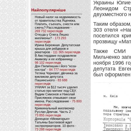
Украины Юлие
Леонидом Ст
Найпопулярніше
двухместного н
Новый налог на недвижимость
от правительства Яценюка.
Таким образом,
Платить, съехать, снести или
сжечь? Расследование
-
303 отеля «На
269 732 переглядів
Откуда у Олега Ляшко
поселился кри
миллионы?
- 173 293
прозвищу «Мат
переглядів
Ирина Бережная. Депутатская
крыша для рейдеров и
Также СМИ о
рекетиров
- 111 365 переглядів
В Амстердаме поздравляли
Мильченко зап
Акимову и ее избранницу
-
ноября 1996 го
98 102 переглядів
Дон Пилипишин і його “коза-
депутата Евге
ностра”
- 84 777 переглядів
Тетяна Чорновіл: дівчинка за
был оформлен 
викликом депутата
Пашинського
- 83 688
переглядів
УНИАН за $12 тысяч удалил
статью про митинг под СБУ.
Вадим Симонов и Николай
Присяжнюк отмывают свои
имена. Расследование
- 75 800
переглядів
Криминальный миллионер
Руслан Демчак. Часть 2
-
73 855 переглядів
Донецкое «Межигорье»
Татьяны Бахтеевой ждет
экспроприаторов. 10 фото
-
73 288 переглядів