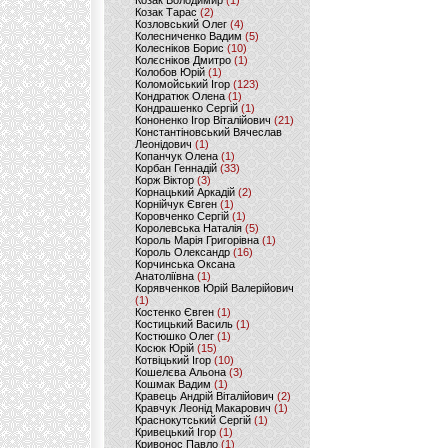
Козак Володимир
(1)
Козак Тарас
(2)
Козловський Олег
(4)
Колесниченко Вадим
(5)
Колесніков Борис
(10)
Колєсніков Дмитро
(1)
Колобов Юрій
(1)
Коломойський Ігор
(123)
Кондратюк Олена
(1)
Кондрашенко Сергій
(1)
Кононенко Ігор Віталійович
(21)
Константіновський Вячеслав
Леонідович
(1)
Копанчук Олена
(1)
Корбан Геннадій
(33)
Корж Віктор
(3)
Корнацький Аркадій
(2)
Корнійчук Євген
(1)
Коровченко Сергій
(1)
Королевська Наталія
(5)
Король Марія Григорівна
(1)
Король Олександр
(16)
Корчинська Оксана
Анатоліївна
(1)
Корявченков Юрій Валерійович
(1)
Костенко Євген
(1)
Костицький Василь
(1)
Костюшко Олег
(1)
Косюк Юрій
(15)
Котвіцький Ігор
(10)
Кошелєва Альона
(3)
Кошмак Вадим
(1)
Кравець Андрій Віталійович
(2)
Кравчук Леонід Макарович
(1)
Краснокутський Сергій
(1)
Кривецький Ігор
(1)
Кривонос Павло
(1)