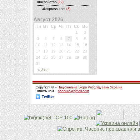
шахрайство
(12)
aliexpress.com
(3)
Август 2026
Пн
Вт
Ср
Чт
Пт
Сб
Вс
1
2
3
4
5
6
7
8
9
10
11
12
13
14
15
16
17
18
19
20
21
22
23
24
25
26
27
28
29
30
31
« Июл
Copyright © –
Національне Бюро Розслідувань України
Пишіть нам –
nacburo@gmail.com
.