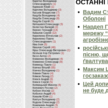
ОСТАННІ
Каретко Володимир
Олександрович
(1)
Кармазін Юрій
(1)
Карплюк Володимир
(3)
Вадим Ст
Каськів Владислав
(7)
Кацуба Володимир
(4)
Оболоні
Кацуба Олександр
(8)
Кацуба Сергій
(5)
Квіташвілі Олександр
(3)
Нардеп 
Келестин Валерій
(2)
Кернес Геннадій
(14)
мережу “
Кивалов Сергій
(12)
Кириленко В’ячеслав
(2)
агробізн
Кириленко Павло
Олександрович
(1)
Ківа Ілля
(5)
російськ
Ківалов Сергій
(46)
Кірш Олександр Вікторович
(1)
пісню, щ
Кісільов Ігор Петрович
(1)
Кіссе Антон
(2)
Клименко Володимир
(4)
ґвалтува
Клименко Олександр
(8)
Климець Павло
(1)
Кличко Віталій
(55)
Максим 
Кличко Володимир
(1)
Клімкін Павло
(4)
госзаказ
Клімов Леонід
(2)
Клюєв Андрій
(6)
Клюєв Сергій
(5)
Цей допи
Княжицький Микола
(4)
Князевич Руслан
(2)
не буде 
Кобзон Иосиф
(2)
Коболєв Андрій
(4)
Ковалів Юлія
(1)
Ковтун Володимир
(2)
Кодола Олександр
(2)
Кожемякін Андрій
(3)