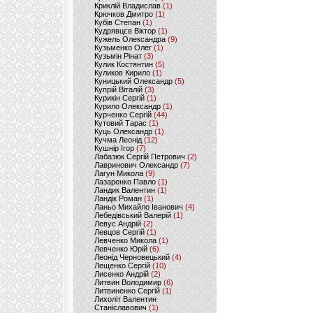
Криклій Владислав
(1)
Крючков Дмитро
(1)
Кубів Степан
(1)
Кудрявцєв Віктор
(1)
Кужель Олександра
(9)
Кузьменко Олег
(1)
Кузьмін Рінат
(3)
Кулик Костянтин
(5)
Куликов Кирило
(1)
Куницький Олександр
(5)
Купрій Віталій
(3)
Курикін Сергій
(1)
Курило Олександр
(1)
Курченко Сергій
(44)
Кутовий Тарас
(1)
Куць Олександр
(1)
Кучма Леонід
(12)
Кушнір Ігор
(7)
Лабазюк Сергій Петрович
(2)
Лавринович Олександр
(7)
Лагун Микола
(9)
Лазаренко Павло
(1)
Ландик Валентин
(1)
Ландік Роман
(1)
Ланьо Михайло Іванович
(4)
Лебедівський Валерій
(1)
Левус Андрій
(2)
Левцов Сергій
(1)
Левченко Микола
(1)
Левченко Юрій
(6)
Леонід Черновецький
(4)
Лещенко Сергій
(10)
Лисенко Андрій
(2)
Литвин Володимир
(6)
Литвиненко Сергій
(1)
Лихоліт Валентин
Станіславович
(1)