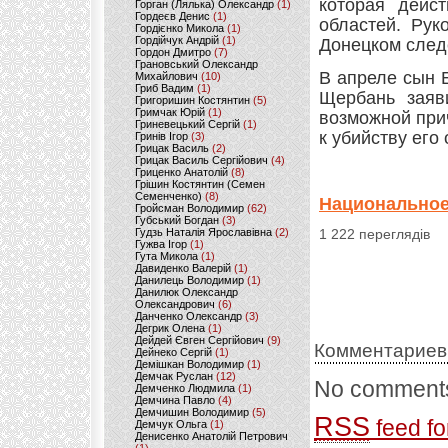
которая дейс
Горган (Лялька) Олександр
(1)
Гордеєв Денис
(1)
областей. Рук
Гордієнко Микола
(1)
Гордійчук Андрій
(1)
Донецком след
Гордон Дмитро
(7)
Грановський Олександр
В апреле сын 
Михайлович
(10)
Гриб Вадим
(1)
Щербань заяв
Григоришин Костянтин
(5)
Гримчак Юрій
(1)
возможной при
Гриневецький Сергій
(1)
к убийству его 
Гринів Ігор
(3)
Грицак Василь
(2)
Грицак Василь Сергійович
(4)
Гриценко Анатолій
(8)
Грішин Костянтин (Семен
Семенченко)
(8)
Национальное
Гройсман Володимир
(62)
Губський Богдан
(3)
Гудзь Наталія Ярославівна
(2)
1 222 переглядів
Гужва Ігор
(1)
Гута Микола
(1)
Давиденко Валерій
(1)
Данилець Володимир
(1)
Данилюк Олександр
Олександрович
(6)
Данченко Олександр
(3)
Дегрик Олена
(1)
Дейдей Євген Сергійович
(9)
Комментариев
Дейнеко Сергій
(1)
Демішкан Володимир
(1)
Демчак Руслан
(12)
No comments
Демченко Людмила
(1)
Демчина Павло
(4)
Демчишин Володимир
(5)
RSS
feed fo
Демчук Ольга
(1)
Денисенко Анатолій Петрович