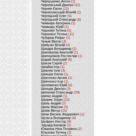
Чернушенко Антон
(1)
Чернявський Дмитро
(11)
Черняк Євген
(12)
Черняховський Віталій
(1)
Черпіцький Олег
(6)
Черпіцький Олександр
(6)
Чижмарь Катерина
(1)
Чижмарь Юрій
(1)
Чорновіл Тетяна
(5)
Чорновол Тетяна
(11)
Чубаров Рефат
(1)
Чумак Віктор
(3)
Шабунін Віталій
(4)
Шандра Володимир
(2)
Шаповалов Анатолій
(1)
Шапошніков Ростислав
(1)
Шарий Анатолий
(6)
Шахов Сергій
(2)
Швайка Ігор
(1)
Шевляк Ілля
(3)
Шевцов Євген
(1)
Шевченко Артем
(1)
Шевченко Ігор
(1)
Шеляженко Юрій
(6)
Шенцев Дмитро
(3)
Шепелев Олександр
(39)
Шипко Андрій
(1)
Шкиряк Зорян
(12)
Шкіль Андрій
(2)
Шкіль Максим
(4)
Шокін Віктор
(15)
Шпак Василь Федорович
(1)
Шульга Володимир
(4)
Шуфрич Нестор
(8)
Эдуард Багиров
(1)
Южаніна Ніна Петрівна
(2)
Юзькова Тетяна
(2)