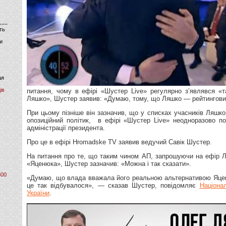
ть
и
ая
ів
питання, чому в ефірі «Шустер Live» регулярно з’являвся «
Ляшко», Шустер заявив: «Думаю, тому, що Ляшко — рейтингови
При цьому пізніше він зазначив, що у списках учасників Ляшко
опозиційний політик, в ефірі «Шустер Live» неодноразово п
адміністрації президента.
Про це в ефірі Hromadske TV заявив ведучий Савік Шустер.
На питання про те, що таким чином АП, запрошуючи на ефір 
«Яценюка», Шустер зазначив: «Можна і так сказати».
800
«Думаю, що влада вважала його реальною альтернативою Яцен
це так відбувалося», — сказав Шустер, повідомляє
Націона
України
.