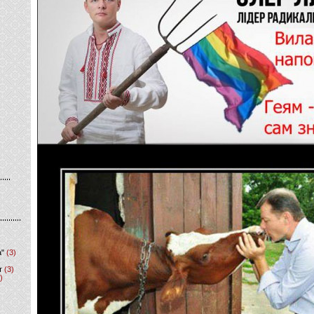
а"
(3)
т
(3)
)