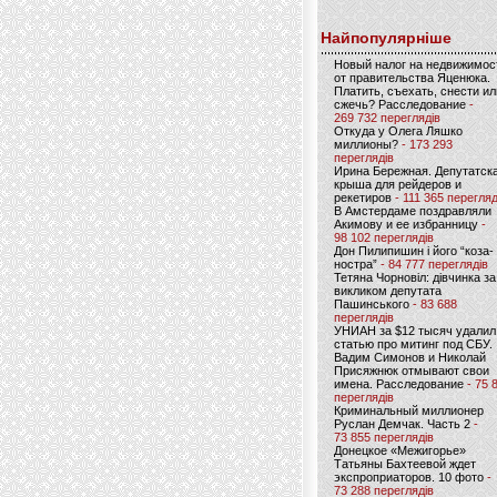
Найпопулярніше
Новый налог на недвижимос
от правительства Яценюка.
Платить, съехать, снести ил
сжечь? Расследование
-
269 732 переглядів
Откуда у Олега Ляшко
миллионы?
- 173 293
переглядів
Ирина Бережная. Депутатск
крыша для рейдеров и
рекетиров
- 111 365 перегляд
В Амстердаме поздравляли
Акимову и ее избранницу
-
98 102 переглядів
Дон Пилипишин і його “коза-
ностра”
- 84 777 переглядів
Тетяна Чорновіл: дівчинка за
викликом депутата
Пашинського
- 83 688
переглядів
УНИАН за $12 тысяч удалил
статью про митинг под СБУ.
Вадим Симонов и Николай
Присяжнюк отмывают свои
имена. Расследование
- 75 
переглядів
Криминальный миллионер
Руслан Демчак. Часть 2
-
73 855 переглядів
Донецкое «Межигорье»
Татьяны Бахтеевой ждет
экспроприаторов. 10 фото
-
73 288 переглядів