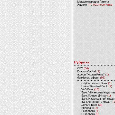
Мегадекларация Антона
Яценко
- 72 091 переглядів
Рубрики
CБУ
(64)
Dragon Capital
(1)
афери "Укргазбанка"
(1)
банківські афери
(96)
CityCommerce Bank
(1)
Union Standard Bank
(2)
VAB Банк
(13)
Банк "Фінансова ініціатив
Банк Кредит Дніпро
(1)
Банк Національний креди
Банк Фінанси та кредит
(1
Дельта Банк
(3)
Евробанк
(2)
Експобанк
(1)
Ощадбанк
(5)