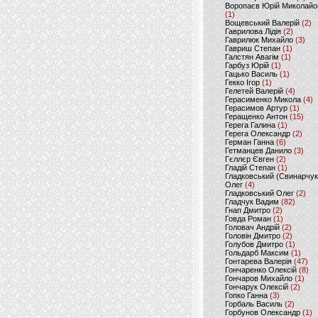
Воропаєв Юрій Миколайо
(1)
Вощевський Валерій
(2)
Гаврилова Лідія
(2)
Гаврилюк Михайло
(3)
Гавриш Степан
(1)
Галстян Авагім
(1)
Гарбуз Юрій
(1)
Гацько Василь
(1)
Гекко Ігор
(1)
Гелетей Валерій
(4)
Герасименко Микола
(4)
Герасимов Артур
(1)
Геращенко Антон
(15)
Герега Галина
(1)
Герега Олександр
(2)
Герман Ганна
(6)
Гетманцев Данило
(3)
Гєллєр Євген
(2)
Гладій Степан
(1)
Гладковський (Свинарчук
Олег
(4)
Гладковський Олег
(2)
Гладчук Вадим
(82)
Гнап Дмитро
(2)
Говда Роман
(1)
Головач Андрій
(2)
Головін Дмитро
(2)
Голубов Дмитро
(1)
Гольдарб Максим
(1)
Гонтарева Валерія
(47)
Гончаренко Олексій
(8)
Гончаров Михайло
(1)
Гончарук Олексій
(2)
Гопко Ганна
(3)
Горбаль Василь
(2)
Горбунов Олександр
(1)