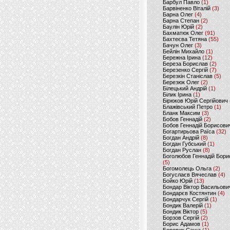
Барбул Павло
(1)
Барвіненко Віталій
(3)
Барна Олег
(4)
Барна Степан
(2)
Баулін Юрій
(2)
Бахматюк Олег
(91)
Бахтеєва Тетяна
(55)
Бачун Олег
(3)
Бейлін Михайло
(1)
Бережна Ірина
(12)
Береза Борислав
(2)
Березенко Сергій
(7)
Березкін Станіслав
(5)
Березюк Олег
(2)
Білецький Андрій
(1)
Білик Ірина
(1)
Бірюков Юрій Сергійович
Блажівський Петро
(1)
Бланк Максим
(3)
Бобов Геннадій
(2)
Бобов Геннадій Борисови
Богартирьова Раїса
(32)
Богдан Андрій
(8)
Богдан Губський
(1)
Богдан Руслан
(8)
Боголюбов Геннадій Бори
(5)
Богомолець Ольга
(2)
Богуслаєв Вячеслав
(4)
Бойко Юрій
(13)
Бондар Віктор Васильови
Бондарєв Костянтин
(4)
Бондарчук Сергій
(1)
Бондик Валерій
(1)
Бондик Віктор
(5)
Борзов Сергiй
(2)
Борис Адамов
(1)