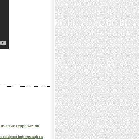
утинских террористов
товірної інформації та