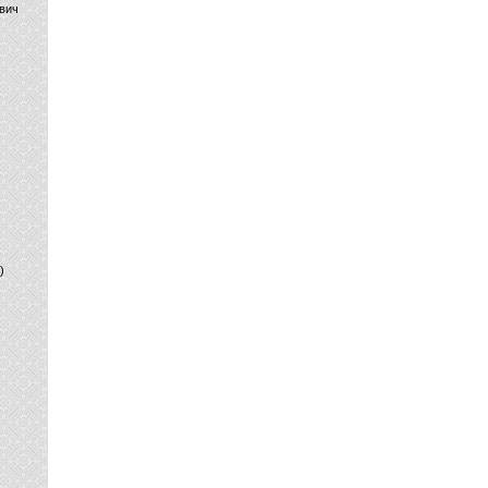
вич
)