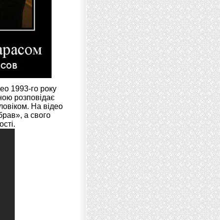
ео 1993-го року
ною розповідає
оловіком. На відео
брав», а свого
сті.