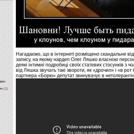
)
Нагадаємо, що в інтернеті розміщено скандальне від
запису, на якому нардеп Олег Ляшко власною персо
деякі інтимні подробиці своїх статевих стосунків з ч
від Ляшка звучать такі звороти, як «дрочил» і «в рот 
партнера «Борю» депутат звинувачує в нетолерантно
ович
ич
(1)