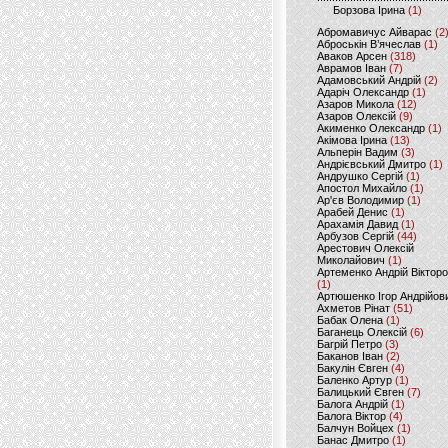
Борзова Ірина
(1)
Абромавичус Айварас
(2
Аброськін В’ячеслав
(1)
Аваков Арсен
(318)
Аврамов Іван
(7)
Адамовський Андрій
(2)
Адаріч Олександр
(1)
Азаров Микола
(12)
Азаров Олексій
(9)
Акименко Олександр
(1)
Акімова Ірина
(13)
Альперін Вадим
(3)
Андрієвський Дмитро
(1)
Андрушко Сергій
(1)
Апостол Михайло
(1)
Ар'єв Володимир
(1)
Арабей Денис
(1)
Арахамія Давид
(1)
Арбузов Сергій
(44)
Арестович Олексій
Миколайович
(1)
Артеменко Андрій Віктор
(1)
Артюшенко Ігор Андрійов
Ахметов Рінат
(51)
Бабак Олена
(1)
Баганець Олексій
(6)
Багрій Петро
(3)
Баканов Іван
(2)
Бакулін Євген
(4)
Баленко Артур
(1)
Балицький Євген
(7)
Балога Андрій
(1)
Балога Віктор
(4)
Балчун Войцех
(1)
Банас Дмитро
(1)