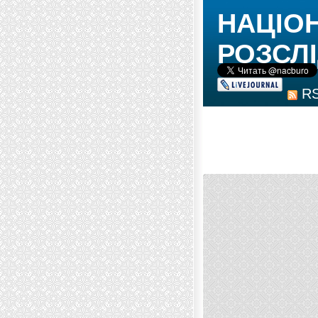
НАЦІО
РОЗСЛІ
R