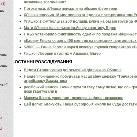
незаконне збагачення?
р
(1)
Потоки лжи: #Ляшко поймали на обмане фермеров
вич
#Ляшко получил 16 миллионов от сделки с экс-регионалом
#Ляшко, в футболці за 200 доларів, купив на базарі труси за 4
Мати #Ляшко має кількамільйонну квартиру. Відео
НАБУ установило фиктивность сделки по продаже машины #Л
«Касир» Ляшка освоїть 400 млн грн на пожежних вертольотах,
$2000, — Ганна Герман наразі виконує функції спічрайтера «Ра
Ляшко і Лозовий в гостях у Авакова. Відео
ович
ОСТАННІ РОЗСЛІДУВАННЯ
фович
Вадим Столар купив дві земельні ділянки на Оболоні
Нардеп Гончаренко побудував масштабну мережу “Гончаренко
агробізнесу Бахматюка
на
(4)
російський шансон. Вони слухали таку саму пісню, що ось гр
поки ґвалтували її
Максим Шкиль укрепляет позиции в сфере госзаказов
Цей допис блокують. Наша русофобія ніколи не буде достат
1)
1)