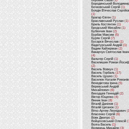
Боровик Саша
(1)
Бородянський Володими
Бочковський Сергій
(1)
Боядін В'ячеслав Сергійо
(1)
Брагар Євген
(1)
Браславський Руслан
(1)
Бриль Костянтин
(1)
Бродський Михайло
(1)
Бубенчик Іван
(2)
Бурбак Максим
(5)
Буряк Сергій
(7)
Бусарєв Вячеслав
(1)
Вадатурський Андрій
(1)
Вадим Кайзерман
(2)
Вакарчук Святослав Іван
(4)
Вальтер Сергій
(1)
Василишин Роман Йоси
(2)
Василь Вовкун
(1)
Василь Горбаль
(17)
Василь Цушко
(1)
Василюк Наталія Романів
Венедіктова Ірина
(5)
Веревський Андрій
Михайлович
(6)
Виходцев Геннадій
(2)
Віктор Ющенко
(4)
Вінник Іван
(8)
Віталій Данілов
(1)
Віталій Циганок
(1)
Вітко Артем Леонідович
(
Власенко Сергій
(6)
Вовк Дмитро
(2)
Войцеховський Олексій
(
Волга Василь
(1)
Волинець Михайло
(3)