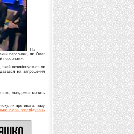
На
такий персонаж, як Олег
й персонаж».
, який позиціонується як
одавався на запрошення
Ляшко, «свідомо» мочить
юку, як противага, тому
льне бюро розслідувань