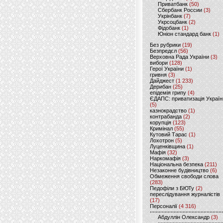
Приватбанк
(50)
Сбербанк России
(3)
Укрінбанк
(7)
Укрсоцбанк
(2)
Фідобанк
(1)
Юніон стандард банк
(1)
Без рубрики
(19)
Безпредєл
(56)
Верховна Рада України
(3)
вибори
(128)
Герої України
(1)
гривня
(3)
Дайджест
(1 233)
Дерибан
(25)
епідемія грипу
(4)
ЄДАПС: приватизація Україн
(5)
казнокрадство
(1)
контрабанда
(2)
корупція
(123)
Кримінал
(55)
Кутовий Тарас
(1)
Лохотрон
(5)
Луценківщина
(1)
Мафія
(32)
Наркомафія
(3)
Національна безпека
(211)
Незаконне будівництво
(6)
Обмеження свободи слова
(283)
Педофіли з БЮТу
(2)
переслідування журналістів
(17)
Персоналії
(4 316)
Абдуллін Олександр
(3)