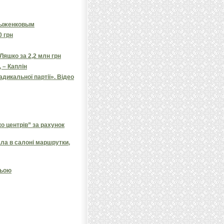
 Рыженковым
0 грн
яшко за 2,2 млн грн
 – Каплін
дикальної партії». Відео
 центрів” за рахунок
ала в салоні маршрутки,
ньою