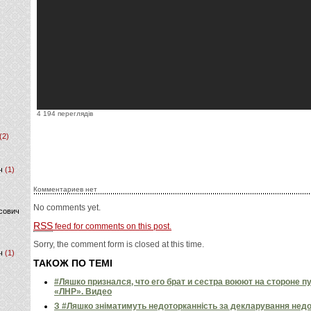
4 194 переглядів
(2)
ч
(1)
Комментариев нет
No comments yet.
сович
RSS
feed for comments on this post.
Sorry, the comment form is closed at this time.
ч
(1)
ТАКОЖ ПО ТЕМІ
#Ляшко признался, что его брат и сестра воюют на стороне п
«ЛНР». Видео
З #Ляшко зніматимуть недоторканність за декларування недос