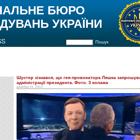
НАЛЬНЕ БЮРО
ДУВАНЬ УКРАЇНИ
SS
Пошук
Шустер зізнався, що гея-провокатора Ляшка запрошува
адміністрації президента. Фото. 3 колажа
декабря 31, 2013