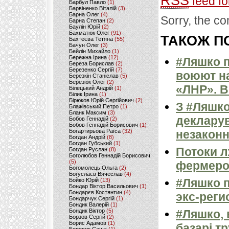
RSS
feed fo
Барбул Павло
(1)
Барвіненко Віталій
(3)
Барна Олег
(4)
Sorry, the co
Барна Степан
(2)
Баулін Юрій
(2)
Бахматюк Олег
(91)
ТАКОЖ ПО
Бахтеєва Тетяна
(55)
Бачун Олег
(3)
Бейлін Михайло
(1)
Бережна Ірина
(12)
#Ляшко п
Береза Борислав
(2)
Березенко Сергій
(7)
воюют на
Березкін Станіслав
(5)
Березюк Олег
(2)
«ЛНР». 
Білецький Андрій
(1)
Білик Ірина
(1)
Бірюков Юрій Сергійович
(2)
З #Ляшко
Блажівський Петро
(1)
Бланк Максим
(3)
декларув
Бобов Геннадій
(2)
Бобов Геннадій Борисович
(1)
Богартирьова Раїса
(32)
незаконн
Богдан Андрій
(8)
Богдан Губський
(1)
Потоки л
Богдан Руслан
(8)
Боголюбов Геннадій Борисович
(5)
фермер
Богомолець Ольга
(2)
Богуслаєв Вячеслав
(4)
#Ляшко п
Бойко Юрій
(13)
Бондар Віктор Васильович
(1)
Бондарєв Костянтин
(4)
экс-рег
Бондарчук Сергій
(1)
Бондик Валерій
(1)
Бондик Віктор
(5)
#Ляшко, 
Борзов Сергiй
(2)
Борис Адамов
(1)
базарі тр