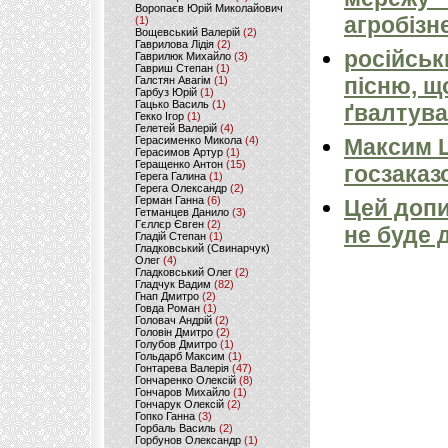
Воропаєв Юрій Миколайович
агробізн
(1)
Вощевський Валерій
(2)
Гаврилова Лідія
(2)
російськ
Гаврилюк Михайло
(3)
Гавриш Степан
(1)
пісню, щ
Галстян Авагім
(1)
Гарбуз Юрій
(1)
Гацько Василь
(1)
ґвалтува
Гекко Ігор
(1)
Гелетей Валерій
(4)
Герасименко Микола
(4)
Максим 
Герасимов Артур
(1)
Геращенко Антон
(15)
госзаказ
Герега Галина
(1)
Герега Олександр
(2)
Герман Ганна
(6)
Цей допи
Гетманцев Данило
(3)
Гєллєр Євген
(2)
не буде 
Гладій Степан
(1)
Гладковський (Свинарчук)
Олег
(4)
Гладковський Олег
(2)
Гладчук Вадим
(82)
Гнап Дмитро
(2)
Говда Роман
(1)
Головач Андрій
(2)
Головін Дмитро
(2)
Голубов Дмитро
(1)
Гольдарб Максим
(1)
Гонтарева Валерія
(47)
Гончаренко Олексій
(8)
Гончаров Михайло
(1)
Гончарук Олексій
(2)
Гопко Ганна
(3)
Горбаль Василь
(2)
Горбунов Олександр
(1)