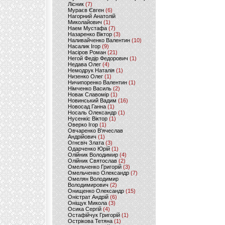
Лісник
(7)
Мураєв Євген
(6)
Нагорний Анатолій
Миколайович
(1)
Наем Мустафа
(7)
Назаренко Віктор
(3)
Наливайченко Валентин
(10)
Насалик Ігор
(9)
Насіров Роман
(21)
Негой Федір Федорович
(1)
Недава Олег
(4)
Немодрук Наталія
(1)
Низенко Олег
(1)
Ничипоренко Валентин
(1)
Німченко Василь
(2)
Новак Славомір
(1)
Новинський Вадим
(16)
Новосад Ганна
(1)
Носаль Олександр
(1)
Нусенкіс Віктор
(1)
Оверко Ігор
(1)
Овчаренко В'ячеслав
Андрійович
(1)
Огнєвіч Злата
(3)
Одарченко Юрій
(1)
Олійник Володимир
(4)
Олійник Святослав
(2)
Омельченко Григорій
(3)
Омельченко Олександр
(7)
Омелян Володимир
Володимирович
(2)
Онищенко Олександр
(15)
Оністрат Андрій
(6)
Оніщук Микола
(3)
Осика Сергій
(4)
Остафійчук Григорій
(1)
Острікова Тетяна
(1)