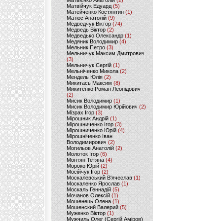
Матвієнко Анатолій
(2)
Матвійчук Едуард
(5)
Матейченко Костянтин
(1)
Матіос Анатолій
(9)
Медведчук Віктор
(74)
Медведь Віктор
(2)
Медведько Олександр
(1)
Медяник Володимир
(4)
Мельник Петро
(3)
Мельничук Максим Дмитрович
(3)
Мельничук Сергій
(1)
Мельніченко Микола
(2)
Мендель Юлія
(2)
Микитась Максим
(8)
Микитенко Роман Леонідович
(2)
Мисик Володимир
(1)
Мисик Володимир Юрійович
(2)
Мізрах Ігор
(3)
Мірошник Андрій
(1)
Мірошниченко Ігор
(3)
Мірошниченко Юрій
(4)
Мірошніченко Іван
Володимирович
(2)
Могильов Анатолій
(2)
Молоток Ігор
(6)
Монтян Тетяна
(4)
Мороко Юрій
(2)
Мосійчук Ігор
(2)
Москалевський В'ячеслав
(1)
Москаленко Ярослав
(1)
Москаль Геннадій
(5)
Мочанов Олексій
(1)
Мошенець Олена
(1)
Мошенский Валерий
(5)
Муженко Віктор
(1)
Мужчиль Олег (Сергій Аміров)