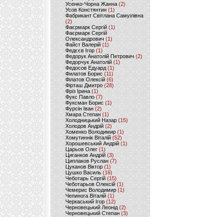
Усенко-Чорна Жанна
(2)
Усов Констянтин
(1)
Фабрикант Світлана Самуілівна
(2)
Фаєрмарк Сергій
(1)
Фаєрмарк Сергій
Олександрович
(1)
Файст Валерій
(1)
Федєєв Ігор
(1)
Федорук Анатолій Петрович
(2)
Федорчук Анатолій
(1)
Федосов Едуард
(1)
Филатов Борис
(11)
Філатов Олексій
(6)
Фірташ Дмитро
(28)
Фріз Ірина
(1)
Фукс Павло
(7)
Фуксман Борис
(1)
Фурсін Іван
(2)
Хмара Степан
(1)
Холодницький Назар
(15)
Холодов Андрій
(2)
Хоменко Володимир
(1)
Хомутиннік Віталій
(52)
Хорошевський Андрій
(1)
Царьов Олег
(1)
Циганков Андрій
(3)
Циплаков Руслан
(7)
Цуканов Віктор
(1)
Цушко Василь
(16)
Чеботарь Сергій
(15)
Чеботарьов Олексій
(1)
Чемерис Володимир
(1)
Чепинога Віталій
(1)
Черкаський Ігор
(12)
Черновецький Леонід
(2)
Черновецький Степан
(3)