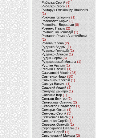
Рибалка Сергій
(6)
Рибалко Сергій
(1)
Римарук Олександр Іванович
(1)
Рожкова Катерина
(1)
Розенблат Борис
(3)
Розенблат Борислав
(8)
Розенко Павло
(2)
Романенко Геннадій
(1)
Романов Роман Анатолійович
(2)
Ротова Олена
(2)
Руденко Вадим
(1)
Руденко Геннадій
(1)
Руденко Олексій
(1)
Рудик Сергій
(6)
Рудьковський Микола
(1)
Руслан Арсірій
(1)
Рябчин Олексій
(1)
Саакашвілі Міхеіл
(28)
Савченко Надія
(50)
Савченко Олексій
(1)
Савчук Василь
(1)
Садовий Андрій
(3)
Сандлер Дмитро
(1)
Сапожко Ігор
(1)
Святаш Дмитро
(2)
Святослав Олійник
(2)
Севрюков Владислав
(1)
Семерак Остап
(1)
Семочко Сергій
(3)
Семченко Ольга
(1)
Сенченко Сергій
(1)
Середюк Олексій
(1)
Серпокрилов Віталій
(1)
Сивохо Сергій
(1)
Сивульський Микола
(2)