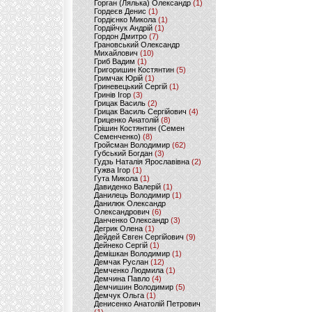
Горган (Лялька) Олександр
(1)
Гордеєв Денис
(1)
Гордієнко Микола
(1)
Гордійчук Андрій
(1)
Гордон Дмитро
(7)
Грановський Олександр
Михайлович
(10)
Гриб Вадим
(1)
Григоришин Костянтин
(5)
Гримчак Юрій
(1)
Гриневецький Сергій
(1)
Гринів Ігор
(3)
Грицак Василь
(2)
Грицак Василь Сергійович
(4)
Гриценко Анатолій
(8)
Грішин Костянтин (Семен
Семенченко)
(8)
Гройсман Володимир
(62)
Губський Богдан
(3)
Гудзь Наталія Ярославівна
(2)
Гужва Ігор
(1)
Гута Микола
(1)
Давиденко Валерій
(1)
Данилець Володимир
(1)
Данилюк Олександр
Олександрович
(6)
Данченко Олександр
(3)
Дегрик Олена
(1)
Дейдей Євген Сергійович
(9)
Дейнеко Сергій
(1)
Демішкан Володимир
(1)
Демчак Руслан
(12)
Демченко Людмила
(1)
Демчина Павло
(4)
Демчишин Володимир
(5)
Демчук Ольга
(1)
Денисенко Анатолій Петрович