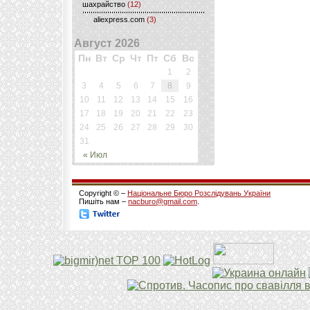
шахрайство
(12)
aliexpress.com
(3)
Август 2026
Пн
Вт
Ср
Чт
Пт
Сб
Вс
1
2
3
4
5
6
7
8
9
10
11
12
13
14
15
16
17
18
19
20
21
22
23
24
25
26
27
28
29
30
31
« Июл
Copyright © –
Національне Бюро Розслідувань України
Пишіть нам –
nacburo@gmail.com
.