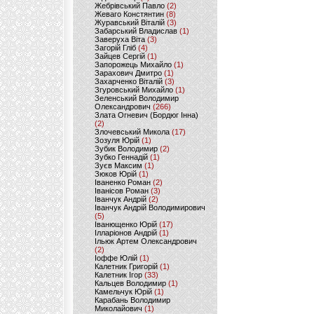
Жебрівський Павло
(2)
Жеваго Констянтин
(8)
Журавський Віталій
(3)
Забарський Владислав
(1)
Заверуха Віта
(3)
Загорій Гліб
(4)
Зайцев Сергій
(1)
Запорожець Михайло
(1)
Зарахович Дмитро
(1)
Захарченко Віталій
(3)
Згуровський Михайло
(1)
Зеленський Володимир
Олександрович
(266)
Злата Огневич (Бордюг Інна)
(2)
Злочевський Микола
(17)
Зозуля Юрій
(1)
Зубик Володимир
(2)
Зубко Геннадій
(1)
Зуєв Максим
(1)
Зюков Юрій
(1)
Іваненко Роман
(2)
Іванісов Роман
(3)
Іванчук Андрій
(2)
Іванчук Андрій Володимирович
(5)
Іванющенко Юрій
(17)
Ілларіонов Андрій
(1)
Ільюк Артем Олександрович
(2)
Іоффе Юлій
(1)
Калетник Григорій
(1)
Калетник Ігор
(33)
Кальцев Володимир
(1)
Камельчук Юрій
(1)
Карабань Володимир
Миколайович
(1)