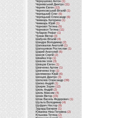
Чернушенко Антон
(1)
Чернявський Дмитро
(11)
Черняк Євген
(12)
Черняховський Віталій
(1)
Черпіцький Олег
(6)
Черпіцький Олександр
(6)
Чижмарь Катерина
(1)
Чижмарь Юрій
(1)
Чорновіл Тетяна
(5)
Чорновол Тетяна
(11)
Чубаров Рефат
(1)
Чумак Віктор
(3)
Шабунін Віталій
(4)
Шандра Володимир
(2)
Шаповалов Анатолій
(1)
Шапошніков Ростислав
(1)
Шарий Анатолий
(6)
Шахов Сергій
(2)
Швайка Ігор
(1)
Шевляк Ілля
(3)
Шевцов Євген
(1)
Шевченко Артем
(1)
Шевченко Ігор
(1)
Шеляженко Юрій
(6)
Шенцев Дмитро
(3)
Шепелев Олександр
(39)
Шипко Андрій
(1)
Шкиряк Зорян
(12)
Шкіль Андрій
(2)
Шкіль Максим
(4)
Шокін Віктор
(15)
Шпак Василь Федорович
(1)
Шульга Володимир
(4)
Шуфрич Нестор
(8)
Эдуард Багиров
(1)
Южаніна Ніна Петрівна
(2)
Юзькова Тетяна
(2)