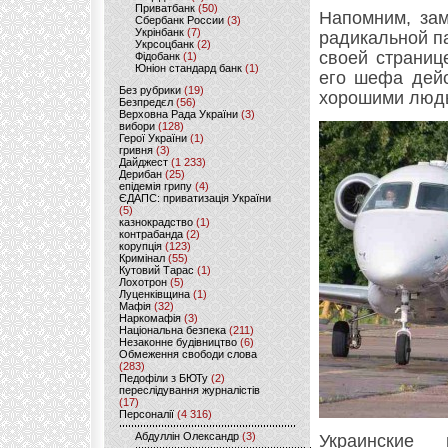
Приватбанк
(50)
Напомним, зам
Сбербанк России
(3)
Укрінбанк
(7)
радикальной па
Укрсоцбанк
(2)
своей страниц
Фідобанк
(1)
Юніон стандард банк
(1)
его шефа дейс
Без рубрики
(19)
хорошими людь
Безпредєл
(56)
Верховна Рада України
(3)
вибори
(128)
Герої України
(1)
гривня
(3)
Дайджест
(1 233)
Дерибан
(25)
епідемія грипу
(4)
ЄДАПС: приватизація України
(5)
казнокрадство
(1)
контрабанда
(2)
корупція
(123)
Кримінал
(55)
Кутовий Тарас
(1)
Лохотрон
(5)
Луценківщина
(1)
Мафія
(32)
Наркомафія
(3)
Національна безпека
(211)
Незаконне будівництво
(6)
Обмеження свободи слова
(283)
Педофіли з БЮТу
(2)
переслідування журналістів
(17)
Персоналії
(4 316)
Абдуллін Олександр
(3)
Украинские