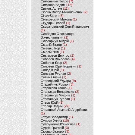
Симоненко Петро
(7)
Симонов Вадим
(12)
Ситник Артем
(11)
Сівець Віктор Миколайович
(2)
Сігал Євген
(3)
Сіньковский Микола
(1)
Скударь Георгій
(1)
Скуратовський Сергій Іванович
(1)
Слободян Олександр
В'ячеславович
(1)
Слюсарчук Андрій
(1)
Смалій Віктор
(1)
Смешко Ігор
(1)
Смолій Яків
(1)
Снєгирьов Дмитро
(2)
Соболев Вячеслав
(4)
Соболєв Єгор
(2)
Соловей Юрій Ігорович
(1)
Солод Юрій
(1)
Сольвар Руслан
(2)
Сотнік Олена
(1)
Ставицький Едуард
(9)
Стаднійчук Роман
(3)
Старикова Ганна
(1)
Стельмах Володимир
(2)
Стефанчук Микола
(1)
Стефанчук Руслан
(1)
Стець Юрій
(1)
Столар Вадим
(27)
Страшний Анатолій Андрійович
(1)
Струк Володимир
(1)
Супрун Уляна
(10)
Супруненко В'ячеслав
(1)
Суркіс Григорій
(3)
Сюмар Вікторія
(3)