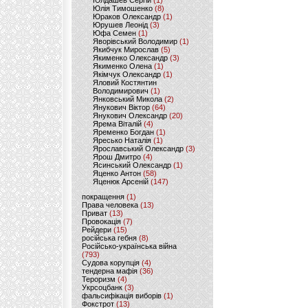
Юлдашев Сергій
(1)
Юлія Тимошенко
(8)
Юраков Олександр
(1)
Юрушев Леонід
(3)
Юфа Семен
(1)
Яворівський Володимир
(1)
Якибчук Мирослав
(5)
Якименко Олександр
(3)
Якименко Олена
(1)
Якімчук Олександр
(1)
Яловий Костянтин
Володимирович
(1)
Янковський Микола
(2)
Янукович Віктор
(64)
Янукович Олександр
(20)
Ярема Віталій
(4)
Яременко Богдан
(1)
Яресько Наталія
(1)
Ярославський Олександр
(3)
Ярош Дмитро
(4)
Ясинський Олександр
(1)
Яценко Антон
(58)
Яценюк Арсеній
(147)
покращення
(1)
Права человека
(13)
Приват
(13)
Провокація
(7)
Рейдери
(15)
російська гебня
(8)
Російсько-українська війна
(793)
Судова корупція
(4)
тендерна мафія
(36)
Тероризм
(4)
Укрсоцбанк
(3)
фальсифікація виборів
(1)
Фокстрот
(13)