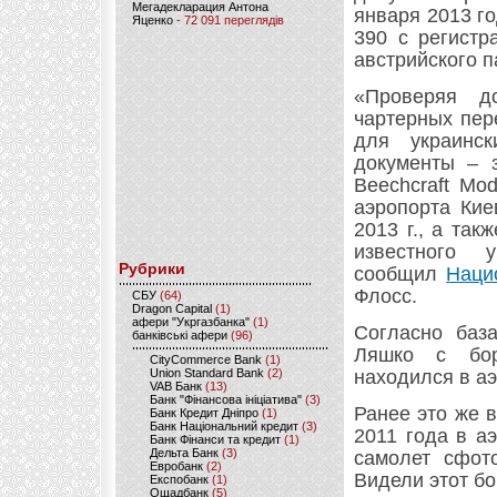
Мегадекларация Антона
января 2013 го
Яценко
- 72 091 переглядів
390 с регистр
австрийского п
«Проверяя д
чартерных пер
для украинс
документы – 
Beechcraft Mo
аэропорта Кие
2013 г., а та
известного 
Рубрики
сообщил
Наци
Флосс.
CБУ
(64)
Dragon Capital
(1)
афери "Укргазбанка"
(1)
Согласно баз
банківські афери
(96)
Ляшко с бор
CityCommerce Bank
(1)
Union Standard Bank
(2)
находился в аэ
VAB Банк
(13)
Банк "Фінансова ініціатива"
(3)
Ранее это же 
Банк Кредит Дніпро
(1)
Банк Національний кредит
(3)
2011 года в а
Банк Фінанси та кредит
(1)
Дельта Банк
(3)
самолет сфот
Евробанк
(2)
Видели этот бо
Експобанк
(1)
Ощадбанк
(5)