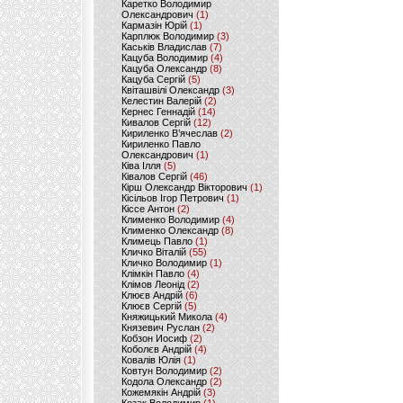
Каретко Володимир
Олександрович
(1)
Кармазін Юрій
(1)
Карплюк Володимир
(3)
Каськів Владислав
(7)
Кацуба Володимир
(4)
Кацуба Олександр
(8)
Кацуба Сергій
(5)
Квіташвілі Олександр
(3)
Келестин Валерій
(2)
Кернес Геннадій
(14)
Кивалов Сергій
(12)
Кириленко В’ячеслав
(2)
Кириленко Павло
Олександрович
(1)
Ківа Ілля
(5)
Ківалов Сергій
(46)
Кірш Олександр Вікторович
(1)
Кісільов Ігор Петрович
(1)
Кіссе Антон
(2)
Клименко Володимир
(4)
Клименко Олександр
(8)
Климець Павло
(1)
Кличко Віталій
(55)
Кличко Володимир
(1)
Клімкін Павло
(4)
Клімов Леонід
(2)
Клюєв Андрій
(6)
Клюєв Сергій
(5)
Княжицький Микола
(4)
Князевич Руслан
(2)
Кобзон Иосиф
(2)
Коболєв Андрій
(4)
Ковалів Юлія
(1)
Ковтун Володимир
(2)
Кодола Олександр
(2)
Кожемякін Андрій
(3)