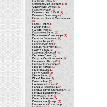
Осьмухін Сергій
(2)
Охендовський Михайло
(14)
Оцерклевич Олексій
(1)
Павелко Андрій
(2)
Павленко (Хорт) Юрій
(1)
Павленко Олександра
(1)
Павленко Олексій Михайлович
(3)
Павліш Павло
(1)
Палиця Ігор
(3)
Палютін Філіп
(1)
Парамонов Віктор
(1)
Парамонова Олександра
(1)
Парасюк Володимир
(4)
Парубій Андрій
(9)
Парцхаладзе Лев
(1)
Паршин Константин
(1)
Пастух Тарас
(1)
Пашинський Сергій
(71)
Петренко Павло
(4)
Петухов Сергій Ігорович
(1)
Пилипишин Віктор
(25)
Писарук Олександр
(2)
Пишний Андрій
(6)
Пімахова Діна
(1)
Пінчук Андрій
(2)
Пінчук Віктор
(6)
Пісний Василь
(2)
Плачков Іван
(1)
Плотнікова Оксана
(1)
Полищук Володимир
(2)
Поліщук Віктор Степанович
(1)
Поліщук Володимир
(1)
Полторак Степан
(3)
Поляков Максим
(7)
Понамарчук Дмитро
(1)
Пономарьов Олександр