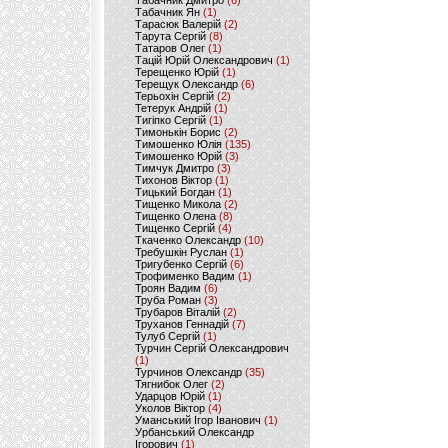
Табачник Дмитро
(6)
Табачник Ян
(1)
Тарасюк Валерій
(2)
Тарута Сергій
(8)
Татаров Олег
(1)
Тацій Юрій Олександрович
(1)
Терещенко Юрій
(1)
Терещук Олександр
(6)
Терьохін Сергій
(2)
Тетерук Андрій
(1)
Тигіпко Сергій
(1)
Тимонькін Борис
(2)
Тимошенко Юлія
(135)
Тимошенко Юрій
(3)
Тимчук Дмитро
(3)
Тихонов Віктор
(1)
Тицький Богдан
(1)
Тищенко Микола
(2)
Тищенко Олена
(8)
Тищенко Сергій
(4)
Ткаченко Олександр
(10)
Требушкін Руслан
(1)
Тригубенко Сергій
(6)
Трофименко Вадим
(1)
Троян Вадим
(6)
Труба Роман
(3)
Трубаров Віталій
(2)
Труханов Геннадій
(7)
Тулуб Сергій
(1)
Турчин Сергій Олександрович
(1)
Турчинов Олександр
(35)
Тягнибок Олег
(2)
Ударцов Юрій
(1)
Уколов Віктор
(4)
Уманський Ігор Іванович
(1)
Урбанський Олександр
Ігорович
(1)