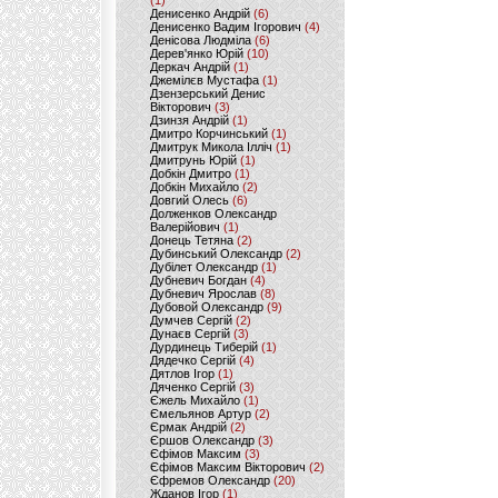
(1)
Денисенко Андрій
(6)
Денисенко Вадим Ігорович
(4)
Денісова Людміла
(6)
Дерев'янко Юрій
(10)
Деркач Андрій
(1)
Джемілєв Мустафа
(1)
Дзензерський Денис
Вікторович
(3)
Дзинзя Андрій
(1)
Дмитро Корчинський
(1)
Дмитрук Микола Ілліч
(1)
Дмитрунь Юрій
(1)
Добкін Дмитро
(1)
Добкін Михайло
(2)
Довгий Олесь
(6)
Долженков Олександр
Валерійович
(1)
Донець Тетяна
(2)
Дубинський Олександр
(2)
Дубілет Олександр
(1)
Дубневич Богдан
(4)
Дубневич Ярослав
(8)
Дубовой Олександр
(9)
Думчев Сергій
(2)
Дунаєв Сергій
(3)
Дурдинець Тиберій
(1)
Дядечко Сергій
(4)
Дятлов Ігор
(1)
Дяченко Сергій
(3)
Єжель Михайло
(1)
Ємельянов Артур
(2)
Єрмак Андрій
(2)
Єршов Олександр
(3)
Єфімов Максим
(3)
Єфімов Максим Вікторович
(2)
Єфремов Олександр
(20)
Жданов Ігор
(1)