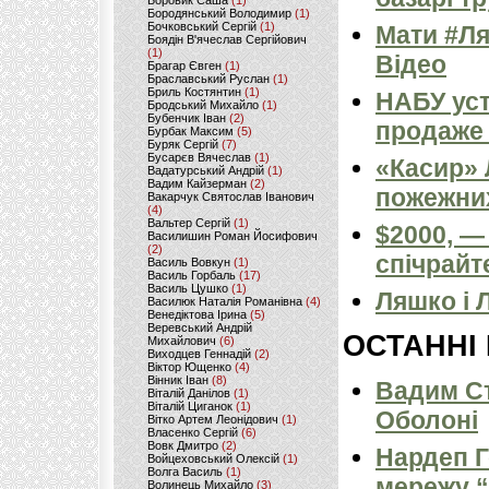
Боровик Саша
(1)
Бородянський Володимир
(1)
Бочковський Сергій
(1)
Мати #Ля
Боядін В'ячеслав Сергійович
(1)
Відео
Брагар Євген
(1)
Браславський Руслан
(1)
Бриль Костянтин
(1)
НАБУ ус
Бродський Михайло
(1)
Бубенчик Іван
(2)
продаже 
Бурбак Максим
(5)
Буряк Сергій
(7)
Бусарєв Вячеслав
(1)
«Касир» 
Вадатурський Андрій
(1)
Вадим Кайзерман
(2)
пожежних
Вакарчук Святослав Іванович
(4)
Вальтер Сергій
(1)
$2000, —
Василишин Роман Йосифович
(2)
спічрайт
Василь Вовкун
(1)
Василь Горбаль
(17)
Василь Цушко
(1)
Ляшко і 
Василюк Наталія Романівна
(4)
Венедіктова Ірина
(5)
Веревський Андрій
ОСТАННІ
Михайлович
(6)
Виходцев Геннадій
(2)
Віктор Ющенко
(4)
Вінник Іван
(8)
Вадим Ст
Віталій Данілов
(1)
Віталій Циганок
(1)
Оболоні
Вітко Артем Леонідович
(1)
Власенко Сергій
(6)
Вовк Дмитро
(2)
Нардеп 
Войцеховський Олексій
(1)
Волга Василь
(1)
мережу “
Волинець Михайло
(3)