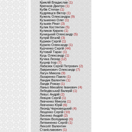
Криклій Владислав
(1)
Крючков Дмитро
(1)
Кубів Степан
(1)
Кудрявцєв Віктор
(1)
Кужель Олександра
(9)
Кузьменко Олег
(1)
Кузьмін Рінат
(3)
Кулик Костянтин
(5)
Куликов Кирило
(1)
Куницький Олександр
(5)
Купрій Віталій
(3)
Курикін Сергій
(1)
Курило Олександр
(1)
Курченко Сергій
(44)
Кутовий Тарас
(1)
Куць Олександр
(1)
Кучма Леонід
(12)
Кушнір Ігор
(7)
Лабазюк Сергій Петрович
(2)
Лавринович Олександр
(7)
Лагун Микола
(9)
Лазаренко Павло
(1)
Ландик Валентин
(1)
Ландік Роман
(1)
Ланьо Михайло Іванович
(4)
Лебедівський Валерій
(1)
Левус Андрій
(2)
Левцов Сергій
(1)
Левченко Микола
(1)
Левченко Юрій
(6)
Леонід Черновецький
(4)
Лещенко Сергій
(10)
Лисенко Андрій
(2)
Литвин Володимир
(6)
Литвиненко Сергій
(1)
Лихоліт Валентин
Станіславович
(1)