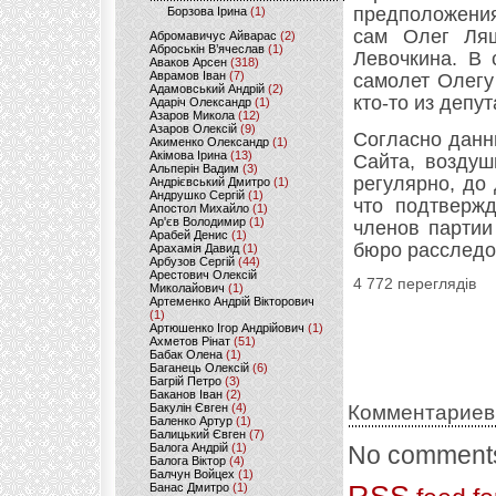
предположения
Борзова Ірина
(1)
сам Олег Ляш
Абромавичус Айварас
(2)
Аброськін В’ячеслав
(1)
Левочкина. В 
Аваков Арсен
(318)
Аврамов Іван
(7)
самолет Олегу
Адамовський Андрій
(2)
кто-то из депу
Адаріч Олександр
(1)
Азаров Микола
(12)
Азаров Олексій
(9)
Согласно данны
Акименко Олександр
(1)
Акімова Ірина
(13)
Сайта, возду
Альперін Вадим
(3)
регулярно, до
Андрієвський Дмитро
(1)
Андрушко Сергій
(1)
что подтверж
Апостол Михайло
(1)
Ар'єв Володимир
(1)
членов партии
Арабей Денис
(1)
бюро расследо
Арахамія Давид
(1)
Арбузов Сергій
(44)
Арестович Олексій
4 772 переглядів
Миколайович
(1)
Артеменко Андрій Вікторович
(1)
Артюшенко Ігор Андрійович
(1)
Ахметов Рінат
(51)
Бабак Олена
(1)
Баганець Олексій
(6)
Багрій Петро
(3)
Баканов Іван
(2)
Бакулін Євген
(4)
Комментариев
Баленко Артур
(1)
Балицький Євген
(7)
Балога Андрій
(1)
No comments
Балога Віктор
(4)
Балчун Войцех
(1)
Банас Дмитро
(1)