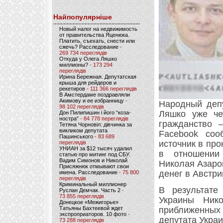
Найпопулярніше
Новый налог на недвижимость
от правительства Яценюка.
Платить, съехать, снести или
сжечь? Расследование
-
269 734 переглядів
Откуда у Олега Ляшко
миллионы?
- 173 294
переглядів
Ирина Бережная. Депутатская
крыша для рейдеров и
рекетиров
- 111 366 переглядів
В Амстердаме поздравляли
Акимову и ее избранницу
-
Народный депу
98 102 переглядів
Ляшко уже че
Дон Пилипишин і його “коза-
ностра”
- 84 778 переглядів
гражданство 
Тетяна Чорновіл: дівчинка за
викликом депутата
Facebook соо
Пашинського
- 83 689
источник в пр
переглядів
УНИАН за $12 тысяч удалил
в отношении
статью про митинг под СБУ.
Вадим Симонов и Николай
Николая Азаро
Присяжнюк отмывают свои
денег в Австри
имена. Расследование
- 75 800
переглядів
Криминальный миллионер
В результате
Руслан Демчак. Часть 2
-
73 855 переглядів
Украины Ник
Донецкое «Межигорье»
Татьяны Бахтеевой ждет
приближенных 
экспроприаторов. 10 фото
-
депутата Укра
73 288 переглядів