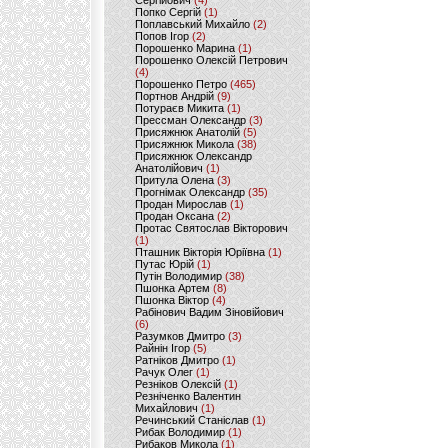
Сергійович
(4)
Попко Сергій
(1)
Поплавський Михайло
(2)
Попов Ігор
(2)
Порошенко Марина
(1)
Порошенко Олексій Петрович
(4)
Порошенко Петро
(465)
Портнов Андрій
(9)
Потураєв Микита
(1)
Прессман Олександр
(3)
Присяжнюк Анатолій
(5)
Присяжнюк Микола
(38)
Присяжнюк Олександр
Анатолійович
(1)
Притула Олена
(3)
Прогнімак Олександр
(35)
Продан Мирослав
(1)
Продан Оксана
(2)
Протас Святослав Вікторович
(1)
Пташник Вікторія Юріївна
(1)
Путас Юрій
(1)
Путін Володимир
(38)
Пшонка Артем
(8)
Пшонка Віктор
(4)
Рабінович Вадим Зіновійович
(6)
Разумков Дмитро
(3)
Райнін Ігор
(5)
Ратніков Дмитро
(1)
Рачук Олег
(1)
Резніков Олексій
(1)
Резніченко Валентин
Михайлович
(1)
Речинський Станіслав
(1)
Рибак Володимир
(1)
Рибаков Микола
(1)