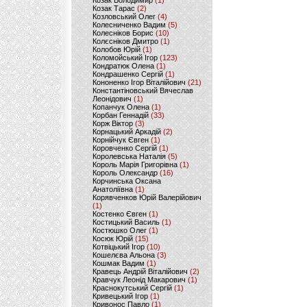
Козак Володимир
(1)
Козак Тарас
(2)
Козловський Олег
(4)
Колесниченко Вадим
(5)
Колесніков Борис
(10)
Колєсніков Дмитро
(1)
Колобов Юрій
(1)
Коломойський Ігор
(123)
Кондратюк Олена
(1)
Кондрашенко Сергій
(1)
Кононенко Ігор Віталійович
(21)
Константіновський Вячеслав
Леонідович
(1)
Копанчук Олена
(1)
Корбан Геннадій
(33)
Корж Віктор
(3)
Корнацький Аркадій
(2)
Корнійчук Євген
(1)
Коровченко Сергій
(1)
Королевська Наталія
(5)
Король Марія Григорівна
(1)
Король Олександр
(16)
Корчинська Оксана
Анатоліївна
(1)
Корявченков Юрій Валерійович
(1)
Костенко Євген
(1)
Костицький Василь
(1)
Костюшко Олег
(1)
Косюк Юрій
(15)
Котвіцький Ігор
(10)
Кошелєва Альона
(3)
Кошмак Вадим
(1)
Кравець Андрій Віталійович
(2)
Кравчук Леонід Макарович
(1)
Краснокутський Сергій
(1)
Кривецький Ігор
(1)
Кривонос Павло
(1)