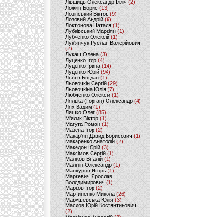
Лівшиць Олександр Ілліч
(2)
Ложкін Борис
(13)
Лозінський Віктор
(9)
Лозовий Андрій
(6)
Локтіонова Наталя
(1)
Лубківський Маркіян
(1)
Лубченко Олексій
(1)
Лук'янчук Руслан Валерійович
(2)
Лукаш Олена
(3)
Луценко Ігор
(4)
Луценко Ірина
(14)
Луценко Юрій
(94)
Львов Богдан
(1)
Льовочкін Сергій
(29)
Льовочкіна Юлія
(7)
Любченко Олексій
(1)
Лялька (Горган) Олександр
(4)
Лях Вадим
(1)
Ляшко Олег
(85)
М'ялик Віктор
(1)
Магута Роман
(1)
Мазепа Ігор
(2)
Макар'ян Давид Борисович
(1)
Макаренко Анатолій
(2)
Македон Юрій
(3)
Максімов Сергій
(1)
Маліков Віталій
(1)
Малінін Олександр
(1)
Манцуров Игорь
(1)
Маркевич Ярослав
Володимирович
(1)
Марков Ігор
(2)
Мартиненко Микола
(26)
Марушевська Юлія
(3)
Маслов Юрій Костянтинович
(2)