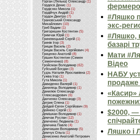
Горган (Лялька) Олександр
(1)
фермер
Гордеєв Денис
(1)
Гордієнко Микола
(1)
Гордійчук Андрій
(1)
#Ляшко п
Гордон Дмитро
(7)
Грановський Олександр
экс-рег
Михайлович
(10)
Гриб Вадим
(1)
Григоришин Костянтин
(5)
#Ляшко, 
Гримчак Юрій
(1)
Гриневецький Сергій
(1)
базарі тр
Гринів Ігор
(3)
Грицак Василь
(2)
Грицак Василь Сергійович
(4)
Мати #Ля
Гриценко Анатолій
(8)
Грішин Костянтин (Семен
Семенченко)
(8)
Відео
Гройсман Володимир
(62)
Губський Богдан
(3)
НАБУ ус
Гудзь Наталія Ярославівна
(2)
Гужва Ігор
(1)
Гута Микола
(1)
продаже 
Давиденко Валерій
(1)
Данилець Володимир
(1)
«Касир» 
Данилюк Олександр
Олександрович
(6)
Данченко Олександр
(3)
пожежних
Дегрик Олена
(1)
Дейдей Євген Сергійович
(9)
Дейнеко Сергій
(1)
$2000, —
Демішкан Володимир
(1)
Демчак Руслан
(12)
спічрайт
Демченко Людмила
(1)
Демчина Павло
(4)
Демчишин Володимир
(5)
Ляшко і 
Демчук Ольга
(1)
Денисенко Анатолій Петрович