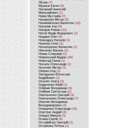
Лісник
(7)
Мураєв Євген
(6)
Нагорний Анатолій
Миколайович
(1)
Наем Мустафа
(7)
Назаренко Віктор
(3)
Наливайченко Валентин
(10)
Насалик Ігор
(9)
Насіров Роман
(21)
Негой Федір Федорович
(1)
Недава Олег
(4)
Немодрук Наталія
(1)
Низенко Олег
(1)
Ничипоренко Валентин
(1)
Німченко Василь
(2)
Новак Славомір
(1)
Новинський Вадим
(16)
Новосад Ганна
(1)
Носаль Олександр
(1)
Нусенкіс Віктор
(1)
Оверко Ігор
(1)
Овчаренко В'ячеслав
Андрійович
(1)
Огнєвіч Злата
(3)
Одарченко Юрій
(1)
Олійник Володимир
(4)
Олійник Святослав
(2)
Омельченко Григорій
(3)
Омельченко Олександр
(7)
Омелян Володимир
Володимирович
(2)
Онищенко Олександр
(15)
Оністрат Андрій
(6)
Оніщук Микола
(3)
Осика Сергій
(4)
Остафійчук Григорій
(1)
Острікова Тетяна
(1)