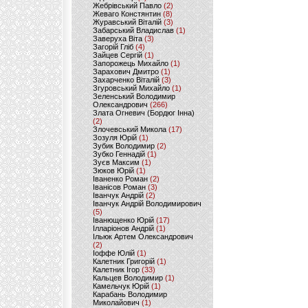
Жебрівський Павло
(2)
Жеваго Констянтин
(8)
Журавський Віталій
(3)
Забарський Владислав
(1)
Заверуха Віта
(3)
Загорій Гліб
(4)
Зайцев Сергій
(1)
Запорожець Михайло
(1)
Зарахович Дмитро
(1)
Захарченко Віталій
(3)
Згуровський Михайло
(1)
Зеленський Володимир
Олександрович
(266)
Злата Огневич (Бордюг Інна)
(2)
Злочевський Микола
(17)
Зозуля Юрій
(1)
Зубик Володимир
(2)
Зубко Геннадій
(1)
Зуєв Максим
(1)
Зюков Юрій
(1)
Іваненко Роман
(2)
Іванісов Роман
(3)
Іванчук Андрій
(2)
Іванчук Андрій Володимирович
(5)
Іванющенко Юрій
(17)
Ілларіонов Андрій
(1)
Ільюк Артем Олександрович
(2)
Іоффе Юлій
(1)
Калетник Григорій
(1)
Калетник Ігор
(33)
Кальцев Володимир
(1)
Камельчук Юрій
(1)
Карабань Володимир
Миколайович
(1)