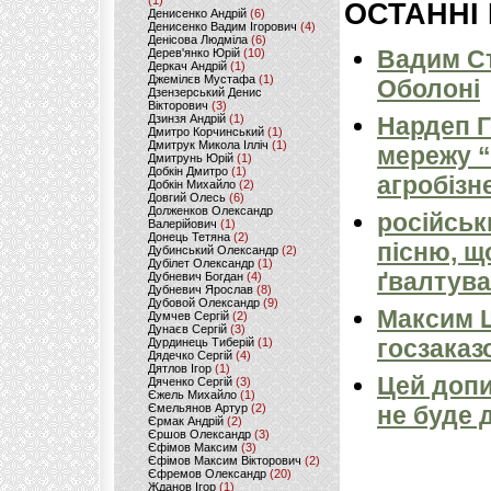
(1)
ОСТАННІ
Денисенко Андрій
(6)
Денисенко Вадим Ігорович
(4)
Денісова Людміла
(6)
Вадим Ст
Дерев'янко Юрій
(10)
Деркач Андрій
(1)
Джемілєв Мустафа
(1)
Оболоні
Дзензерський Денис
Вікторович
(3)
Дзинзя Андрій
(1)
Нардеп 
Дмитро Корчинський
(1)
Дмитрук Микола Ілліч
(1)
мережу “
Дмитрунь Юрій
(1)
Добкін Дмитро
(1)
агробізн
Добкін Михайло
(2)
Довгий Олесь
(6)
Долженков Олександр
російськ
Валерійович
(1)
Донець Тетяна
(2)
пісню, щ
Дубинський Олександр
(2)
Дубілет Олександр
(1)
ґвалтува
Дубневич Богдан
(4)
Дубневич Ярослав
(8)
Дубовой Олександр
(9)
Максим 
Думчев Сергій
(2)
Дунаєв Сергій
(3)
госзаказ
Дурдинець Тиберій
(1)
Дядечко Сергій
(4)
Дятлов Ігор
(1)
Цей допи
Дяченко Сергій
(3)
Єжель Михайло
(1)
Ємельянов Артур
(2)
не буде 
Єрмак Андрій
(2)
Єршов Олександр
(3)
Єфімов Максим
(3)
Єфімов Максим Вікторович
(2)
Єфремов Олександр
(20)
Жданов Ігор
(1)