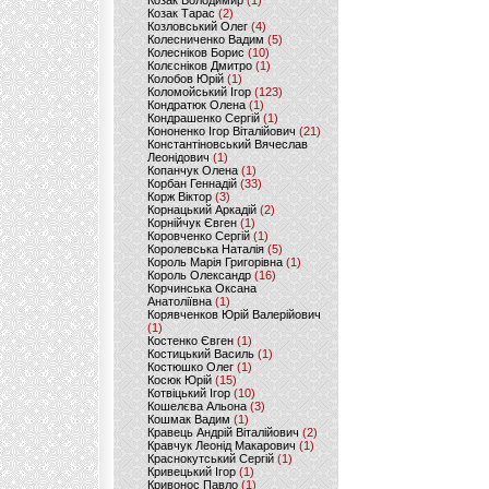
Козак Володимир
(1)
Козак Тарас
(2)
Козловський Олег
(4)
Колесниченко Вадим
(5)
Колесніков Борис
(10)
Колєсніков Дмитро
(1)
Колобов Юрій
(1)
Коломойський Ігор
(123)
Кондратюк Олена
(1)
Кондрашенко Сергій
(1)
Кононенко Ігор Віталійович
(21)
Константіновський Вячеслав
Леонідович
(1)
Копанчук Олена
(1)
Корбан Геннадій
(33)
Корж Віктор
(3)
Корнацький Аркадій
(2)
Корнійчук Євген
(1)
Коровченко Сергій
(1)
Королевська Наталія
(5)
Король Марія Григорівна
(1)
Король Олександр
(16)
Корчинська Оксана
Анатоліївна
(1)
Корявченков Юрій Валерійович
(1)
Костенко Євген
(1)
Костицький Василь
(1)
Костюшко Олег
(1)
Косюк Юрій
(15)
Котвіцький Ігор
(10)
Кошелєва Альона
(3)
Кошмак Вадим
(1)
Кравець Андрій Віталійович
(2)
Кравчук Леонід Макарович
(1)
Краснокутський Сергій
(1)
Кривецький Ігор
(1)
Кривонос Павло
(1)