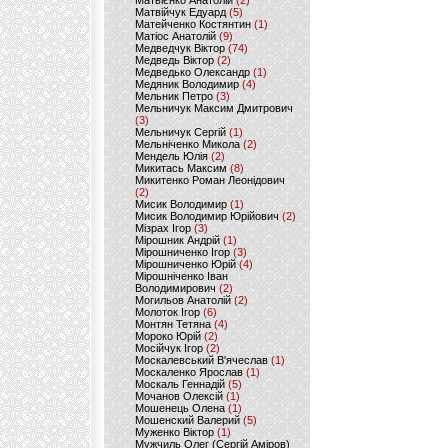
Матвієнко Анатолій
(2)
Матвійчук Едуард
(5)
Матейченко Костянтин
(1)
Матіос Анатолій
(9)
Медведчук Віктор
(74)
Медведь Віктор
(2)
Медведько Олександр
(1)
Медяник Володимир
(4)
Мельник Петро
(3)
Мельничук Максим Дмитрович
(3)
Мельничук Сергій
(1)
Мельніченко Микола
(2)
Мендель Юлія
(2)
Микитась Максим
(8)
Микитенко Роман Леонідович
(2)
Мисик Володимир
(1)
Мисик Володимир Юрійович
(2)
Мізрах Ігор
(3)
Мірошник Андрій
(1)
Мірошниченко Ігор
(3)
Мірошниченко Юрій
(4)
Мірошніченко Іван
Володимирович
(2)
Могильов Анатолій
(2)
Молоток Ігор
(6)
Монтян Тетяна
(4)
Мороко Юрій
(2)
Мосійчук Ігор
(2)
Москалевський В'ячеслав
(1)
Москаленко Ярослав
(1)
Москаль Геннадій
(5)
Мочанов Олексій
(1)
Мошенець Олена
(1)
Мошенский Валерий
(5)
Муженко Віктор
(1)
Мужчиль Олег (Сергій Аміров)