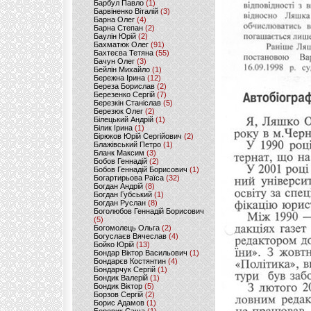
Барбул Павло
(1)
Барвіненко Віталій
(3)
Барна Олег
(4)
Барна Степан
(2)
Баулін Юрій
(2)
Бахматюк Олег
(91)
Бахтеєва Тетяна
(55)
Бачун Олег
(3)
Бейлін Михайло
(1)
Бережна Ірина
(12)
Береза Борислав
(2)
Березенко Сергій
(7)
Березкін Станіслав
(5)
Березюк Олег
(2)
Білецький Андрій
(1)
Білик Ірина
(1)
Бірюков Юрій Сергійович
(2)
Блажівський Петро
(1)
Бланк Максим
(3)
Бобов Геннадій
(2)
Бобов Геннадій Борисович
(1)
Богартирьова Раїса
(32)
Богдан Андрій
(8)
Богдан Губський
(1)
Богдан Руслан
(8)
Боголюбов Геннадій Борисович
(5)
Богомолець Ольга
(2)
Богуслаєв Вячеслав
(4)
Бойко Юрій
(13)
Бондар Віктор Васильович
(1)
Бондарєв Костянтин
(4)
Бондарчук Сергій
(1)
Бондик Валерій
(1)
Бондик Віктор
(5)
Борзов Сергiй
(2)
Борис Адамов
(1)