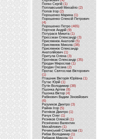
Сергійович
(4)
Попко Сергій
(1)
Поплавський Михайло
(2)
Попов Ігор
(2)
Порошенко Марина
(1)
Порошенко Олексій Петрович
(4)
Порошенко Петро
(465)
Портнов Андрій
(9)
Потураєв Микита
(1)
Прессман Олександр
(3)
Присяжнюк Анатолій
(5)
Присяжнюк Микола
(38)
Присяжнюк Олександр
Анатолійович
(1)
Притула Олена
(3)
Прогнімак Олександр
(35)
Продан Мирослав
(1)
Продан Оксана
(2)
Протас Святослав Вікторович
(1)
Пташник Вікторія Юріївна
(1)
Путас Юрій
(1)
Путін Володимир
(38)
Пшонка Артем
(8)
Пшонка Віктор
(4)
Рабінович Вадим Зіновійович
(6)
Разумков Дмитро
(3)
Райнін Ігор
(5)
Ратніков Дмитро
(1)
Рачук Олег
(1)
Резніков Олексій
(1)
Резніченко Валентин
Михайлович
(1)
Речинський Станіслав
(1)
Рибак Володимир
(1)
Рибаков Микола
(1)