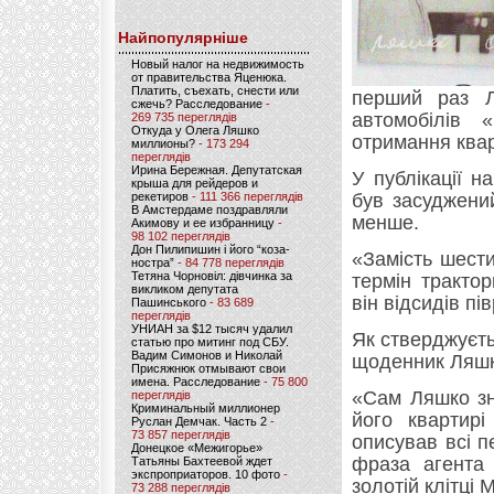
Найпопулярніше
Новый налог на недвижимость
от правительства Яценюка.
Платить, съехать, снести или
перший раз Л
сжечь? Расследование
-
автомобілів 
269 735 переглядів
Откуда у Олега Ляшко
отримання ква
миллионы?
- 173 294
переглядів
Ирина Бережная. Депутатская
У публікації 
крыша для рейдеров и
рекетиров
- 111 366 переглядів
був засуджений
В Амстердаме поздравляли
менше.
Акимову и ее избранницу
-
98 102 переглядів
Дон Пилипишин і його “коза-
«Замість шести
ностра”
- 84 778 переглядів
Тетяна Чорновіл: дівчинка за
термін трактор
викликом депутата
він відсидів пі
Пашинського
- 83 689
переглядів
УНИАН за $12 тысяч удалил
Як стверджуєть
статью про митинг под СБУ.
Вадим Симонов и Николай
щоденник Ляшко
Присяжнюк отмывают свои
имена. Расследование
- 75 800
«Сам Ляшко зн
переглядів
Криминальный миллионер
його квартир
Руслан Демчак. Часть 2
-
73 857 переглядів
описував всі п
Донецкое «Межигорье»
фраза агента 
Татьяны Бахтеевой ждет
экспроприаторов. 10 фото
-
золотій клітці 
73 288 переглядів