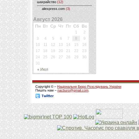
шахрайство
(12)
aliexpress.com
(3)
Август 2026
Пн
Вт
Ср
Чт
Пт
Сб
Вс
1
2
3
4
5
6
7
8
9
10
11
12
13
14
15
16
17
18
19
20
21
22
23
24
25
26
27
28
29
30
31
« Июл
Copyright © –
Національне Бюро Розслідувань України
Пишіть нам –
nacburo@gmail.com
.