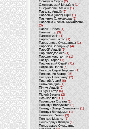
Осьмухін Сергій
(2)
Охендовський Михайло
(14)
Оцерклевич Олексій
(1)
Павелко Андрій
(2)
Павленко (Хорт) Юрій
(1)
Павленко Олександра
(1)
Павленко Олексій Михайлович
(3)
Павліш Павло
(1)
Палиця Ігор
(3)
Палютін Філіп
(1)
Парамонов Віктор
(1)
Парамонова Олександра
(1)
Парасюк Володимир
(4)
Парубій Андрій
(9)
Парцхаладзе Лев
(1)
Паршин Константин
(1)
Пастух Тарас
(1)
Пашинський Сергій
(71)
Петренко Павло
(4)
Петухов Сергій Ігорович
(1)
Пилипишин Віктор
(25)
Писарук Олександр
(2)
Пишний Андрій
(6)
Пімахова Діна
(1)
Пінчук Андрій
(2)
Пінчук Віктор
(6)
Пісний Василь
(2)
Плачков Іван
(1)
Плотнікова Оксана
(1)
Полищук Володимир
(2)
Поліщук Віктор Степанович
(1)
Поліщук Володимир
(1)
Полторак Степан
(3)
Поляков Максим
(7)
Понамарчук Дмитро
(1)
Пономарьов Олександр