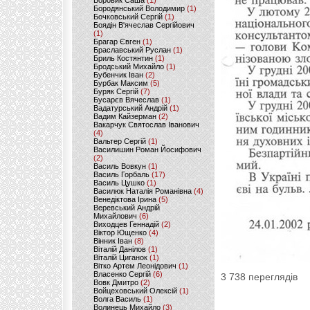
Боровик Саша
(1)
Бородянський Володимир
(1)
Бочковський Сергій
(1)
Боядін В'ячеслав Сергійович
(1)
Брагар Євген
(1)
Браславський Руслан
(1)
Бриль Костянтин
(1)
Бродський Михайло
(1)
Бубенчик Іван
(2)
Бурбак Максим
(5)
Буряк Сергій
(7)
Бусарєв Вячеслав
(1)
Вадатурський Андрій
(1)
Вадим Кайзерман
(2)
Вакарчук Святослав Іванович
(4)
Вальтер Сергій
(1)
Василишин Роман Йосифович
(2)
Василь Вовкун
(1)
Василь Горбаль
(17)
Василь Цушко
(1)
Василюк Наталія Романівна
(4)
Венедіктова Ірина
(5)
Веревський Андрій
Михайлович
(6)
Виходцев Геннадій
(2)
Віктор Ющенко
(4)
Вінник Іван
(8)
Віталій Данілов
(1)
Віталій Циганок
(1)
Вітко Артем Леонідович
(1)
Власенко Сергій
(6)
3 738 переглядів
Вовк Дмитро
(2)
Войцеховський Олексій
(1)
Волга Василь
(1)
Волинець Михайло
(3)