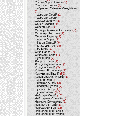
Усенко-Чорна Жанна
(2)
Усов Констянтин
(1)
Фабрикант Світлана Самуілівна
(2)
Фаєрмарк Сергій
(1)
Фаєрмарк Сергій
Олександрович
(1)
Файст Валерій
(1)
Федєєв Ігор
(1)
Федорук Анатолій Петрович
(2)
Федорчук Анатолій
(1)
Федосов Едуард
(1)
Филатов Борис
(11)
Філатов Олексій
(6)
Фірташ Дмитро
(28)
Фріз Ірина
(1)
Фукс Павло
(7)
Фуксман Борис
(1)
Фурсін Іван
(2)
Хмара Степан
(1)
Холодницький Назар
(15)
Холодов Андрій
(2)
Хоменко Володимир
(1)
Хомутиннік Віталій
(52)
Хорошевський Андрій
(1)
Царьов Олег
(1)
Циганков Андрій
(3)
Циплаков Руслан
(7)
Цуканов Віктор
(1)
Цушко Василь
(16)
Чеботарь Сергій
(15)
Чеботарьов Олексій
(1)
Чемерис Володимир
(1)
Чепинога Віталій
(1)
Черкаський Ігор
(12)
Черновецький Леонід
(2)
Черновецький Степан
(3)