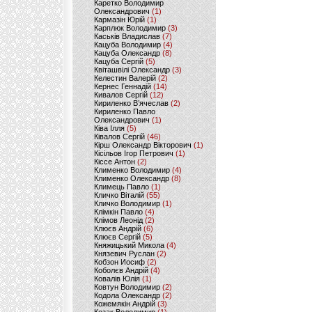
Каретко Володимир
Олександрович
(1)
Кармазін Юрій
(1)
Карплюк Володимир
(3)
Каськів Владислав
(7)
Кацуба Володимир
(4)
Кацуба Олександр
(8)
Кацуба Сергій
(5)
Квіташвілі Олександр
(3)
Келестин Валерій
(2)
Кернес Геннадій
(14)
Кивалов Сергій
(12)
Кириленко В’ячеслав
(2)
Кириленко Павло
Олександрович
(1)
Ківа Ілля
(5)
Ківалов Сергій
(46)
Кірш Олександр Вікторович
(1)
Кісільов Ігор Петрович
(1)
Кіссе Антон
(2)
Клименко Володимир
(4)
Клименко Олександр
(8)
Климець Павло
(1)
Кличко Віталій
(55)
Кличко Володимир
(1)
Клімкін Павло
(4)
Клімов Леонід
(2)
Клюєв Андрій
(6)
Клюєв Сергій
(5)
Княжицький Микола
(4)
Князевич Руслан
(2)
Кобзон Иосиф
(2)
Коболєв Андрій
(4)
Ковалів Юлія
(1)
Ковтун Володимир
(2)
Кодола Олександр
(2)
Кожемякін Андрій
(3)