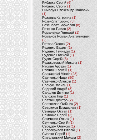
Рибалка Сергій
(6)
Рибалко Сергій
(1)
Римарук Олександр Іванович
(1)
Рожкова Катерина
(1)
Розенблат Борис
(3)
Розенблат Борислав
(8)
Розенко Павло
(2)
Романенко Геннадій
(1)
Романов Роман Анатолійович
(2)
Ротова Олена
(2)
Руденко Вадим
(1)
Руденко Геннадій
(1)
Руденко Олексій
(1)
Рудик Сергій
(6)
Рудьковський Микола
(1)
Руслан Арсірій
(1)
Рябчин Олексій
(1)
Саакашвілі Міхеіл
(28)
Савченко Надія
(50)
Савченко Олексій
(1)
Савчук Василь
(1)
Садовий Андрій
(3)
Сандлер Дмитро
(1)
Сапожко Ігор
(1)
Святаш Дмитро
(2)
Святослав Олійник
(2)
Севрюков Владислав
(1)
Семерак Остап
(1)
Семочко Сергій
(3)
Семченко Ольга
(1)
Сенченко Сергій
(1)
Середюк Олексій
(1)
Серпокрилов Віталій
(1)
Сивохо Сергій
(1)
Сивульський Микола
(2)