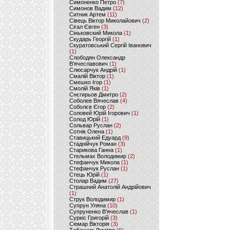
Симоненко Петро
(7)
Симонов Вадим
(12)
Ситник Артем
(11)
Сівець Віктор Миколайович
(2)
Сігал Євген
(3)
Сіньковский Микола
(1)
Скударь Георгій
(1)
Скуратовський Сергій Іванович
(1)
Слободян Олександр
В'ячеславович
(1)
Слюсарчук Андрій
(1)
Смалій Віктор
(1)
Смешко Ігор
(1)
Смолій Яків
(1)
Снєгирьов Дмитро
(2)
Соболев Вячеслав
(4)
Соболєв Єгор
(2)
Соловей Юрій Ігорович
(1)
Солод Юрій
(1)
Сольвар Руслан
(2)
Сотнік Олена
(1)
Ставицький Едуард
(9)
Стаднійчук Роман
(3)
Старикова Ганна
(1)
Стельмах Володимир
(2)
Стефанчук Микола
(1)
Стефанчук Руслан
(1)
Стець Юрій
(1)
Столар Вадим
(27)
Страшний Анатолій Андрійович
(1)
Струк Володимир
(1)
Супрун Уляна
(10)
Супруненко В'ячеслав
(1)
Суркіс Григорій
(3)
Сюмар Вікторія
(3)