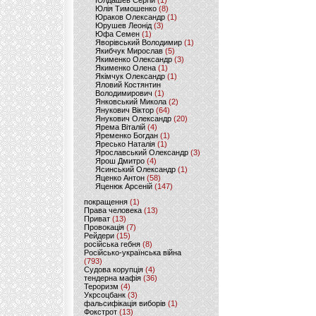
Юлдашев Сергій
(1)
Юлія Тимошенко
(8)
Юраков Олександр
(1)
Юрушев Леонід
(3)
Юфа Семен
(1)
Яворівський Володимир
(1)
Якибчук Мирослав
(5)
Якименко Олександр
(3)
Якименко Олена
(1)
Якімчук Олександр
(1)
Яловий Костянтин
Володимирович
(1)
Янковський Микола
(2)
Янукович Віктор
(64)
Янукович Олександр
(20)
Ярема Віталій
(4)
Яременко Богдан
(1)
Яресько Наталія
(1)
Ярославський Олександр
(3)
Ярош Дмитро
(4)
Ясинський Олександр
(1)
Яценко Антон
(58)
Яценюк Арсеній
(147)
покращення
(1)
Права человека
(13)
Приват
(13)
Провокація
(7)
Рейдери
(15)
російська гебня
(8)
Російсько-українська війна
(793)
Судова корупція
(4)
тендерна мафія
(36)
Тероризм
(4)
Укрсоцбанк
(3)
фальсифікація виборів
(1)
Фокстрот
(13)