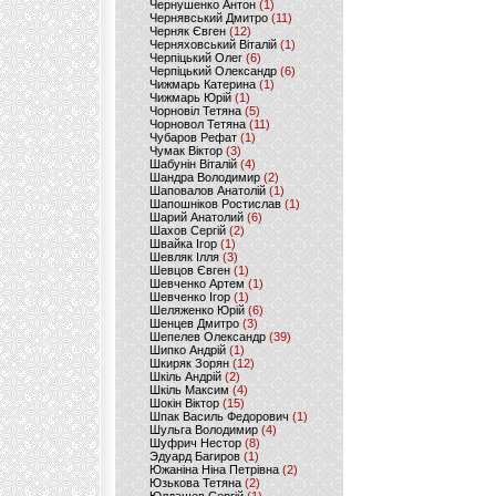
Чернушенко Антон
(1)
Чернявський Дмитро
(11)
Черняк Євген
(12)
Черняховський Віталій
(1)
Черпіцький Олег
(6)
Черпіцький Олександр
(6)
Чижмарь Катерина
(1)
Чижмарь Юрій
(1)
Чорновіл Тетяна
(5)
Чорновол Тетяна
(11)
Чубаров Рефат
(1)
Чумак Віктор
(3)
Шабунін Віталій
(4)
Шандра Володимир
(2)
Шаповалов Анатолій
(1)
Шапошніков Ростислав
(1)
Шарий Анатолий
(6)
Шахов Сергій
(2)
Швайка Ігор
(1)
Шевляк Ілля
(3)
Шевцов Євген
(1)
Шевченко Артем
(1)
Шевченко Ігор
(1)
Шеляженко Юрій
(6)
Шенцев Дмитро
(3)
Шепелев Олександр
(39)
Шипко Андрій
(1)
Шкиряк Зорян
(12)
Шкіль Андрій
(2)
Шкіль Максим
(4)
Шокін Віктор
(15)
Шпак Василь Федорович
(1)
Шульга Володимир
(4)
Шуфрич Нестор
(8)
Эдуард Багиров
(1)
Южаніна Ніна Петрівна
(2)
Юзькова Тетяна
(2)