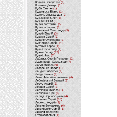
Криклій Владислав
(1)
Крючков Дмитро
(1)
Кубів Степан
(1)
Кудрявцєв Віктор
(1)
Кужель Олександра
(9)
Кузьменко Олег
(1)
Кузьмін Рінат
(3)
Кулик Костянтин
(5)
Куликов Кирило
(1)
Куницький Олександр
(5)
Купрій Віталій
(3)
Курикін Сергій
(1)
Курило Олександр
(1)
Курченко Сергій
(44)
Кутовий Тарас
(1)
Куць Олександр
(1)
Кучма Леонід
(12)
Кушнір Ігор
(7)
Лабазюк Сергій Петрович
(2)
Лавринович Олександр
(7)
Лагун Микола
(9)
Лазаренко Павло
(1)
Ландик Валентин
(1)
Ландік Роман
(1)
Ланьо Михайло Іванович
(4)
Лебедівський Валерій
(1)
Левус Андрій
(2)
Левцов Сергій
(1)
Левченко Микола
(1)
Левченко Юрій
(6)
Леонід Черновецький
(4)
Лещенко Сергій
(10)
Лисенко Андрій
(2)
Литвин Володимир
(6)
Литвиненко Сергій
(1)
Лихоліт Валентин
Станіславович
(1)