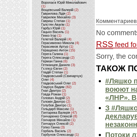
Воропаєв Юрій Миколайович
(1)
Вощевський Валерій
(2)
Гаврилова Лідія
(2)
Гаврилюк Михайло
(3)
Комментариев
Гавриш Степан
(1)
Галстян Авагім
(1)
Гарбуз Юрій
(1)
No comments
Гацько Василь
(1)
Гекко Ігор
(1)
Гелетей Валерій
(4)
RSS
feed fo
Герасименко Микола
(4)
Герасимов Артур
(1)
Геращенко Антон
(15)
Герега Галина
(1)
Sorry, the co
Герега Олександр
(2)
Герман Ганна
(6)
Гетманцев Данило
(3)
ТАКОЖ ПО
Гєллєр Євген
(2)
Гладій Степан
(1)
Гладковський (Свинарчук)
#Ляшко п
Олег
(4)
Гладковський Олег
(2)
Гладчук Вадим
(82)
воюют на
Гнап Дмитро
(2)
Говда Роман
(1)
«ЛНР». 
Головач Андрій
(2)
Головін Дмитро
(2)
Голубов Дмитро
(1)
З #Ляшко
Гольдарб Максим
(1)
Гонтарева Валерія
(47)
декларув
Гончаренко Олексій
(8)
Гончаров Михайло
(1)
незаконн
Гончарук Олексій
(2)
Гопко Ганна
(3)
Горбаль Василь
(2)
Потоки л
Горбунов Олександр
(1)