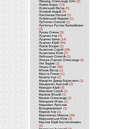
Лівшиць Олександр Ілліч
(2)
Ложкін Борис
(13)
Лозінський Віктор
(9)
Лозовий Андрій
(6)
Локтіонова Наталя
(1)
Лубківський Маркіян
(1)
Лубченко Олексій
(1)
Лук'янчук Руслан Валерійович
(2)
Лукаш Олена
(3)
Луценко Ігор
(4)
Луценко Ірина
(14)
Луценко Юрій
(94)
Львов Богдан
(1)
Льовочкін Сергій
(29)
Льовочкіна Юлія
(7)
Любченко Олексій
(1)
Лялька (Горган) Олександр
(4)
Лях Вадим
(1)
Ляшко Олег
(85)
М'ялик Віктор
(1)
Магута Роман
(1)
Мазепа Ігор
(2)
Макар'ян Давид Борисович
(1)
Макаренко Анатолій
(2)
Македон Юрій
(3)
Максімов Сергій
(1)
Маліков Віталій
(1)
Малінін Олександр
(1)
Манцуров Игорь
(1)
Маркевич Ярослав
Володимирович
(1)
Марков Ігор
(2)
Мартиненко Микола
(26)
Марушевська Юлія
(3)
Маслов Юрій Костянтинович
(2)