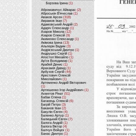
Борзова Ірина
(1)
Абромавичус Айварас
(2)
Аброськін В’ячеслав
(1)
Аваков Арсен
(318)
Аврамов Іван
(7)
Адамовський Андрій
(2)
Адаріч Олександр
(1)
Азаров Микола
(12)
Азаров Олексій
(9)
Акименко Олександр
(1)
Акімова Ірина
(13)
Альперін Вадим
(3)
Андрієвський Дмитро
(1)
Андрушко Сергій
(1)
Апостол Михайло
(1)
Ар'єв Володимир
(1)
Арабей Денис
(1)
Арахамія Давид
(1)
Арбузов Сергій
(44)
Арестович Олексій
Миколайович
(1)
Артеменко Андрій Вікторович
(1)
Артюшенко Ігор Андрійович
(1)
Ахметов Рінат
(51)
Бабак Олена
(1)
Баганець Олексій
(6)
Багрій Петро
(3)
Баканов Іван
(2)
Бакулін Євген
(4)
Баленко Артур
(1)
Балицький Євген
(7)
Балога Андрій
(1)
Балога Віктор
(4)
Балчун Войцех
(1)
Банас Дмитро
(1)