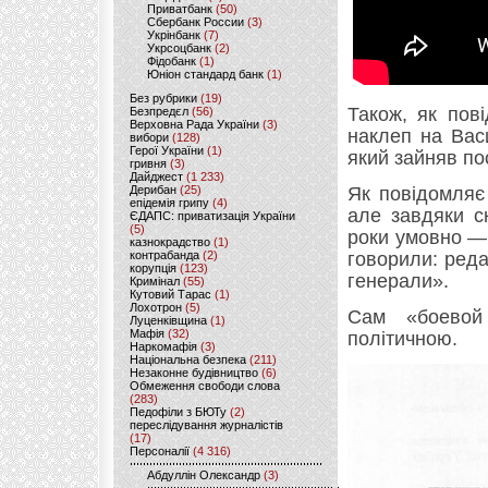
Приватбанк
(50)
Сбербанк России
(3)
Укрінбанк
(7)
Укрсоцбанк
(2)
Фідобанк
(1)
Юніон стандард банк
(1)
Без рубрики
(19)
Також, як пов
Безпредєл
(56)
Верховна Рада України
(3)
наклеп на Вас
вибори
(128)
Герої України
(1)
який зайняв пос
гривня
(3)
Дайджест
(1 233)
Дерибан
(25)
Як повідомляє
епідемія грипу
(4)
але завдяки с
ЄДАПС: приватизація України
(5)
роки умовно — 
казнокрадство
(1)
контрабанда
(2)
говорили: реда
корупція
(123)
генерали».
Кримінал
(55)
Кутовий Тарас
(1)
Лохотрон
(5)
Сам «боевой
Луценківщина
(1)
Мафія
(32)
політичною.
Наркомафія
(3)
Національна безпека
(211)
Незаконне будівництво
(6)
Обмеження свободи слова
(283)
Педофіли з БЮТу
(2)
переслідування журналістів
(17)
Персоналії
(4 316)
Абдуллін Олександр
(3)