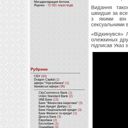
Мегадекларация Антона
Яценко
- 72 091 переглядів
Видання тако
швидше за все 
з якими він
сексуальними 
«Відкинувся» 
олежкиных дру
підписав Указ 
Рубрики
CБУ
(64)
Dragon Capital
(1)
афери "Укргазбанка"
(1)
банківські афери
(96)
CityCommerce Bank
(1)
Union Standard Bank
(2)
VAB Банк
(13)
Банк "Фінансова ініціатива"
(3)
Банк Кредит Дніпро
(1)
Банк Національний кредит
(3)
Банк Фінанси та кредит
(1)
Дельта Банк
(3)
Евробанк
(2)
Експобанк
(1)
Ощадбанк
(5)