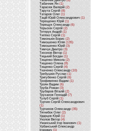
Табачник Дмитро
(6)
Табачник Ян
(1)
Тарасюк Валерій
(2)
Тарута Сергій
(8)
Татаров Олег
(1)
Тацій Юрій Олександрович
(1)
Терещенко Юрій
(1)
Терещук Олександр
(6)
Терьохін Сергій
(2)
Тетерук Андрій
(1)
Тигіпко Сергій
(1)
Тимонькін Борис
(2)
Тимошенко Юлія
(135)
Тимошенко Юрій
(3)
Тимчук Дмитро
(3)
Тихонов Віктор
(1)
Тицький Богдан
(1)
Тищенко Микола
(2)
Тищенко Олена
(8)
Тищенко Сергій
(4)
Ткаченко Олександр
(10)
Требушкін Руслан
(1)
Тригубенко Сергій
(6)
Трофименко Вадим
(1)
Троян Вадим
(6)
Труба Роман
(3)
Трубаров Віталій
(2)
Труханов Геннадій
(7)
Тулуб Сергій
(1)
Турчин Сергій Олександрович
(1)
Турчинов Олександр
(35)
Тягнибок Олег
(2)
Ударцов Юрій
(1)
Уколов Віктор
(4)
Уманський Ігор Іванович
(1)
Урбанський Олександр
Ігорович
(1)