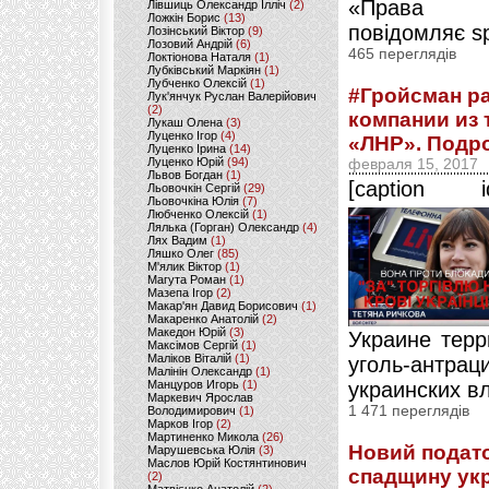
«Права 
Лівшиць Олександр Ілліч
(2)
Ложкін Борис
(13)
повідомляє spr
Лозінський Віктор
(9)
Лозовий Андрій
(6)
465 переглядів
Локтіонова Наталя
(1)
Лубківський Маркіян
(1)
Лубченко Олексій
(1)
#Гройсман р
Лук'янчук Руслан Валерійович
(2)
компании из
Лукаш Олена
(3)
Луценко Ігор
(4)
«ЛНР». Подр
Луценко Ірина
(14)
Луценко Юрій
(94)
февраля 15, 2017
Львов Богдан
(1)
[caption id
Льовочкін Сергій
(29)
Льовочкіна Юлія
(7)
Любченко Олексій
(1)
Лялька (Горган) Олександр
(4)
Лях Вадим
(1)
Ляшко Олег
(85)
М'ялик Віктор
(1)
Магута Роман
(1)
Мазепа Ігор
(2)
Макар'ян Давид Борисович
(1)
Макаренко Анатолій
(2)
Македон Юрій
(3)
Украине терр
Максімов Сергій
(1)
Маліков Віталій
(1)
уголь-антра
Малінін Олександр
(1)
Манцуров Игорь
(1)
украинских вл
Маркевич Ярослав
1 471 переглядів
Володимирович
(1)
Марков Ігор
(2)
Мартиненко Микола
(26)
Новий подат
Марушевська Юлія
(3)
Маслов Юрій Костянтинович
спадщину укр
(2)