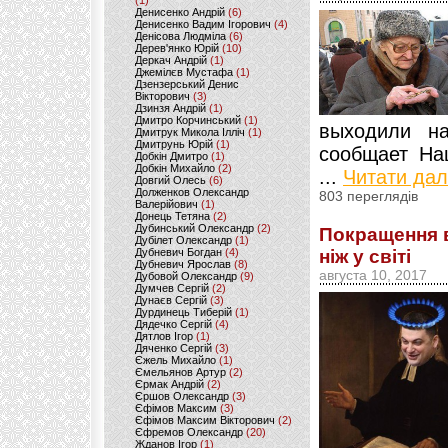
(1)
Денисенко Андрій
(6)
Денисенко Вадим Ігорович
(4)
Денісова Людміла
(6)
Дерев'янко Юрій
(10)
Деркач Андрій
(1)
Джемілєв Мустафа
(1)
Дзензерський Денис
Вікторович
(3)
Дзинзя Андрій
(1)
Дмитро Корчинський
(1)
выходили н
Дмитрук Микола Ілліч
(1)
Дмитрунь Юрій
(1)
сообщает На
Добкін Дмитро
(1)
Добкін Михайло
(2)
...
Читати дал
Довгий Олесь
(6)
Долженков Олександр
803 переглядів
Валерійович
(1)
Донець Тетяна
(2)
Дубинський Олександр
(2)
Покращення в
Дубілет Олександр
(1)
ніж у світі
Дубневич Богдан
(4)
Дубневич Ярослав
(8)
августа 10, 2017
Дубовой Олександр
(9)
Думчев Сергій
(2)
Дунаєв Сергій
(3)
Дурдинець Тиберій
(1)
Дядечко Сергій
(4)
Дятлов Ігор
(1)
Дяченко Сергій
(3)
Єжель Михайло
(1)
Ємельянов Артур
(2)
Єрмак Андрій
(2)
Єршов Олександр
(3)
Єфімов Максим
(3)
Єфімов Максим Вікторович
(2)
Єфремов Олександр
(20)
Жданов Ігор
(1)