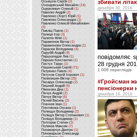
збивати літак
Осьмухін Сергій
(2)
Охендовський Михайло
(14)
декабря 30, 2016
Оцерклевич Олексій
(1)
Павелко Андрій
(2)
Павленко (Хорт) Юрій
(1)
Павленко Олександра
(1)
Павленко Олексій Михайлович
(3)
Павліш Павло
(1)
Палиця Ігор
(3)
Палютін Філіп
(1)
Парамонов Віктор
(1)
Парамонова Олександра
(1)
Парасюк Володимир
(4)
Парубій Андрій
(9)
повідомляє sp
Парцхаладзе Лев
(1)
Паршин Константин
(1)
28 грудня 201
Пастух Тарас
(1)
Пашинський Сергій
(71)
1 008 переглядів
Петренко Павло
(4)
Петухов Сергій Ігорович
(1)
Пилипишин Віктор
(25)
#Гройсман жи
Писарук Олександр
(2)
Пишний Андрій
(6)
пенсіонерки 
Пімахова Діна
(1)
Пінчук Андрій
(2)
декабря 16, 2016
Пінчук Віктор
(6)
Пісний Василь
(2)
Плачков Іван
(1)
Плотнікова Оксана
(1)
Полищук Володимир
(2)
Поліщук Віктор Степанович
(1)
Поліщук Володимир
(1)
Полторак Степан
(3)
Поляков Максим
(7)
Понамарчук Дмитро
(1)
Пономарьов Олександр