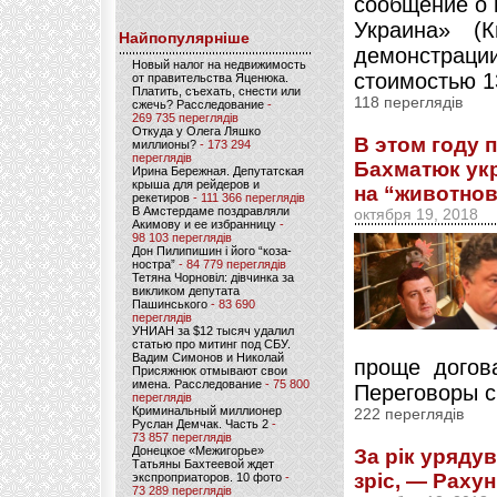
сообщение о 
Украина» (
Найпопулярніше
демонстрац
Новый налог на недвижимость
стоимостью 13
от правительства Яценюка.
Платить, съехать, снести или
118 переглядів
сжечь? Расследование
-
269 735 переглядів
Откуда у Олега Ляшко
В этом году
миллионы?
- 173 294
переглядів
Бахматюк укр
Ирина Бережная. Депутатская
крыша для рейдеров и
на “животно
рекетиров
- 111 366 переглядів
В Амстердаме поздравляли
октября 19, 2018
Акимову и ее избранницу
-
98 103 переглядів
Дон Пилипишин і його “коза-
ностра”
- 84 779 переглядів
Тетяна Чорновіл: дівчинка за
викликом депутата
Пашинського
- 83 690
переглядів
УНИАН за $12 тысяч удалил
статью про митинг под СБУ.
Вадим Симонов и Николай
проще догов
Присяжнюк отмывают свои
имена. Расследование
- 75 800
Переговоры с
переглядів
Криминальный миллионер
222 переглядів
Руслан Демчак. Часть 2
-
73 857 переглядів
Донецкое «Межигорье»
За рік урядув
Татьяны Бахтеевой ждет
зріс, — Раху
экспроприаторов. 10 фото
-
73 289 переглядів