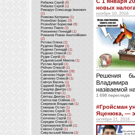
С 1 января 2
Рибалка Сергій
(6)
Рибалко Сергій
(1)
новых налог
Римарук Олександр Іванович
ноября 10, 2016
(1)
Рожкова Катерина
(1)
Розенблат Борис
(3)
Розенблат Борислав
(8)
Розенко Павло
(2)
Романенко Геннадій
(1)
Романов Роман Анатолійович
(2)
Ротова Олена
(2)
Руденко Вадим
(1)
Руденко Геннадій
(1)
Руденко Олексій
(1)
Рудик Сергій
(6)
Рудьковський Микола
(1)
Руслан Арсірій
(1)
Рябчин Олексій
(1)
Саакашвілі Міхеіл
(28)
Решения бы
Савченко Надія
(50)
Савченко Олексій
(1)
Владимира 
Савчук Василь
(1)
Садовий Андрій
(3)
назіваемой на
Сандлер Дмитро
(1)
Сапожко Ігор
(1)
1 698 переглядів
Святаш Дмитро
(2)
Святослав Олійник
(2)
Севрюков Владислав
(1)
#Гройсман у
Семерак Остап
(1)
Семочко Сергій
(3)
Яценюка, — 
Семченко Ольга
(1)
Сенченко Сергій
(1)
октября 21, 2016
Середюк Олексій
(1)
Серпокрилов Віталій
(1)
Сивохо Сергій
(1)
Сивульський Микола
(2)