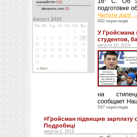
16° С. Об э
шахрайство
(12)
подготовке об
aliexpress.com
(3)
Читати далі 
Август 2026
682 переглядів
Пн
Вт
Ср
Чт
Пт
Сб
Вс
У Гройсмана
1
2
3
4
5
6
7
8
9
студентов, б
10
11
12
13
14
15
16
августа 10, 2016
17
18
19
20
21
22
23
24
25
26
27
28
29
30
31
« Июл
на стипе
сообщает Нац
597 переглядів
#Гройсман підвищив зарплату с
Подробиці
августа 2, 2016