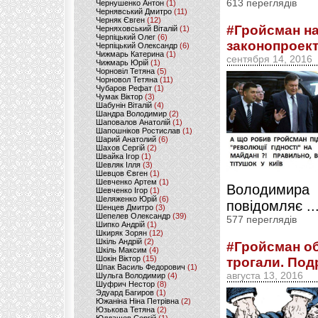
613 переглядів
Чернушенко Антон
(1)
Чернявський Дмитро
(11)
Черняк Євген
(12)
#Гройсман на
Черняховський Віталій
(1)
Черпіцький Олег
(6)
законопроект
Черпіцький Олександр
(6)
Чижмарь Катерина
(1)
сентября 14, 2016
Чижмарь Юрій
(1)
Чорновіл Тетяна
(5)
Чорновол Тетяна
(11)
Чубаров Рефат
(1)
Чумак Віктор
(3)
Шабунін Віталій
(4)
Шандра Володимир
(2)
Шаповалов Анатолій
(1)
Шапошніков Ростислав
(1)
Шарий Анатолий
(6)
Шахов Сергій
(2)
Швайка Ігор
(1)
Шевляк Ілля
(3)
Шевцов Євген
(1)
Шевченко Артем
(1)
Володимир
Шевченко Ігор
(1)
Шеляженко Юрій
(6)
повідомляє ..
Шенцев Дмитро
(3)
Шепелев Олександр
(39)
577 переглядів
Шипко Андрій
(1)
Шкиряк Зорян
(12)
Шкіль Андрій
(2)
#Гройсман об
Шкіль Максим
(4)
Шокін Віктор
(15)
трогали. По
Шпак Василь Федорович
(1)
августа 13, 2016
Шульга Володимир
(4)
Шуфрич Нестор
(8)
Эдуард Багиров
(1)
Южаніна Ніна Петрівна
(2)
Юзькова Тетяна
(2)