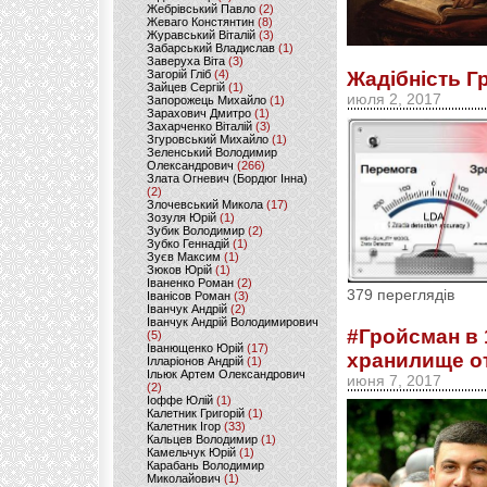
Жебрівський Павло
(2)
Жеваго Констянтин
(8)
Журавський Віталій
(3)
Забарський Владислав
(1)
Заверуха Віта
(3)
Загорій Гліб
(4)
Жадібність Г
Зайцев Сергій
(1)
июля 2, 2017
Запорожець Михайло
(1)
Зарахович Дмитро
(1)
Захарченко Віталій
(3)
Згуровський Михайло
(1)
Зеленський Володимир
Олександрович
(266)
Злата Огневич (Бордюг Інна)
(2)
Злочевський Микола
(17)
Зозуля Юрій
(1)
Зубик Володимир
(2)
Зубко Геннадій
(1)
Зуєв Максим
(1)
Зюков Юрій
(1)
Іваненко Роман
(2)
379 переглядів
Іванісов Роман
(3)
Іванчук Андрій
(2)
Іванчук Андрій Володимирович
#Гройсман в 
(5)
Іванющенко Юрій
(17)
хранилище о
Ілларіонов Андрій
(1)
Ільюк Артем Олександрович
июня 7, 2017
(2)
Іоффе Юлій
(1)
Калетник Григорій
(1)
Калетник Ігор
(33)
Кальцев Володимир
(1)
Камельчук Юрій
(1)
Карабань Володимир
Миколайович
(1)