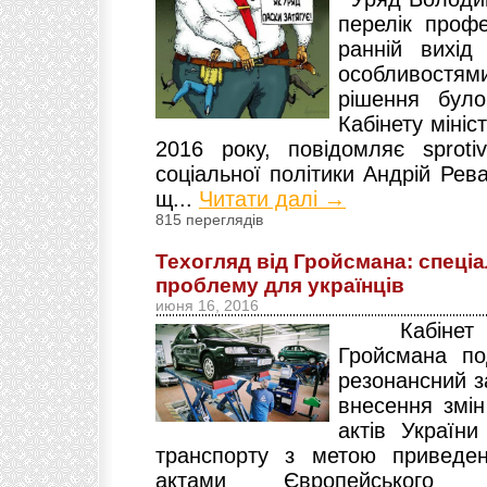
перелік профе
ранній вихід
особливостями
рішення було
Кабінету мініс
2016 року, повідомляє sprotiv
соціальної політики Андрій Рева
щ...
Читати далі →
815 переглядів
Техогляд від Гройсмана: спеці
проблему для українців
июня 16, 2016
Кабінет мі
Гройсмана п
резонансний з
внесення змін
актів України
транспорту з метою приведен
актами Європейськог