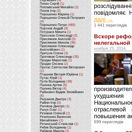
Сергійович
(4)
Попко Сергій
(1)
розслідува
Поплавський Михайло
(2)
Попов Ігор
(2)
повідомляє Н
Порошенко Марина
(1)
Порошенко Олексій Петрович
далі →
(4)
Порошенко Петро
(465)
1 441 переглядів
Портнов Андрій
(9)
Потураєв Микита
(1)
Вскоре рефо
Прессман Олександр
(3)
Присяжнюк Анатолій
(5)
нелегальной
Присяжнюк Микола
(38)
Присяжнюк Олександр
ноября 25, 2016
Анатолійович
(1)
Притула Олена
(3)
Прогнімак Олександр
(35)
Продан Мирослав
(1)
Продан Оксана
(2)
Протас Святослав Вікторович
(1)
Пташник Вікторія Юріївна
(1)
Путас Юрій
(1)
Путін Володимир
(38)
Пшонка Артем
(8)
производит
Пшонка Віктор
(4)
Рабінович Вадим Зіновійович
ухудшения
(6)
Разумков Дмитро
(3)
Националь
Райнін Ігор
(5)
Ратніков Дмитро
(1)
отраслевой
Рачук Олег
(1)
Резніков Олексій
(1)
повышения ак
Резніченко Валентин
Михайлович
(1)
699 переглядів
Речинський Станіслав
(1)
Рибак Володимир
(1)
Рибаков Микола
(1)