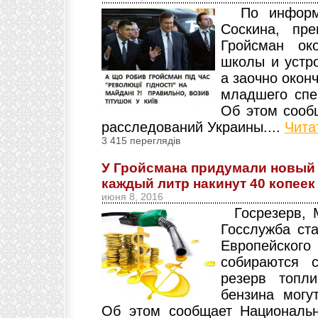
По информа
Соскина, пр
Гройсман ок
школы и устр
а заочно окон
младшего спе
Об этом сооб
расследований Украины....
Чита
3 415 переглядів
У Гройсмана придумали новый н
каждый литр накинут 40 копеек
июня 8, 2016
Госрезерв, М
Госслужба ста
Европейско
собираются с
резерв топл
бензина могу
Об этом сообщает Националь