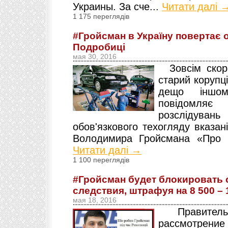
Украины. За сче...
Читати далі 
1 175 переглядів
#Гройсман в Україну повертає 
Подробиці
мая 30, 2016
Зовсім скоро
старий корупц
дещо іншо
повідомля
розслідува
обов'язкового техогляду вказан
Володимира Гройсмана «Про в
Читати далі →
1 100 переглядів
#Гройсман будет блокировать 
следствия, штрафуя на 8 500 – 
мая 18, 2016
Правительс
рассмотре