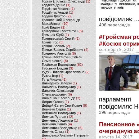
Горган (Лялька) Олександр
(1)
Гордеєв Денис
(1)
Гордієнко Микола
(1)
Гордійчук Андрій
(1)
Гордон Дмитро
(7)
повідомляє ..
Грановський Олександр
Михайлович
(10)
496 переглядів
Гриб Вадим
(1)
Григоришин Костянтин
(5)
Гримчак Юрій
(1)
#Гройсман ро
Гриневецький Сергій
(1)
#Косюк отрим
Гринів Ігор
(3)
Грицак Василь
(2)
сентября 9, 2017
Грицак Василь Сергійович
(4)
Гриценко Анатолій
(8)
Грішин Костянтин (Семен
Семенченко)
(8)
Гройсман Володимир
(62)
Губський Богдан
(3)
Гудзь Наталія Ярославівна
(2)
Гужва Ігор
(1)
Гута Микола
(1)
Давиденко Валерій
(1)
Данилець Володимир
(1)
Данилюк Олександр
Олександрович
(6)
парламенті
Данченко Олександр
(3)
Дегрик Олена
(1)
повідомляє Н
Дейдей Євген Сергійович
(9)
Дейнеко Сергій
(1)
396 переглядів
Демішкан Володимир
(1)
Демчак Руслан
(12)
Демченко Людмила
(1)
Пенсионное «
Демчина Павло
(4)
Демчишин Володимир
(5)
очередную а
Демчук Ольга
(1)
Денисенко Анатолій Петрович
августа 14, 2017