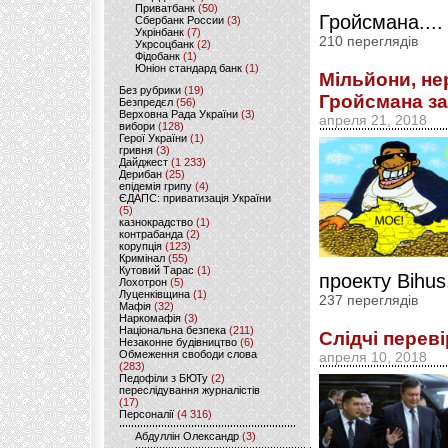
Приватбанк
(50)
Гройсмана...
Сбербанк России
(3)
Укрінбанк
(7)
210 переглядів
Укрсоцбанк
(2)
Фідобанк
(1)
Юніон стандард банк
(1)
Мільйони, нер
Без рубрики
(19)
Гройсмана за
Безпредєл
(56)
Верховна Рада України
(3)
апреля 21, 2018
вибори
(128)
Герої України
(1)
гривня
(3)
Дайджест
(1 233)
Дерибан
(25)
епідемія грипу
(4)
ЄДАПС: приватизація України
(5)
казнокрадство
(1)
контрабанда
(2)
корупція
(123)
Кримінал
(55)
Кутовий Тарас
(1)
проекту Bihus.
Лохотрон
(5)
Луценківщина
(1)
237 переглядів
Мафія
(32)
Наркомафія
(3)
Національна безпека
(211)
Слідчі перев
Незаконне будівництво
(6)
Обмеження свободи слова
апреля 10, 2018
(283)
Педофіли з БЮТу
(2)
переслідування журналістів
(17)
Персоналії
(4 316)
Абдуллін Олександр
(3)