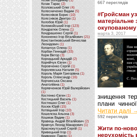
Козак Володимир
(1)
667 переглядів
Козак Тарас
(2)
Козловський Олег
(4)
Колесниченко Вадим
(5)
#Гройсман уз
Колесніков Борис
(10)
Колєсніков Дмитро
(1)
матеріальне
Колобов Юрій
(1)
Коломойський Ігор
(123)
окупованому
Кондратюк Олена
(1)
Кондрашенко Сергій
(1)
марта 3, 2017
Кононенко Ігор Віталійович
(21)
Константіновський Вячеслав
Леонідович
(1)
Копанчук Олена
(1)
Корбан Геннадій
(33)
Корж Віктор
(3)
Корнацький Аркадій
(2)
Корнійчук Євген
(1)
Коровченко Сергій
(1)
Королевська Наталія
(5)
Король Марія Григорівна
(1)
Король Олександр
(16)
Корчинська Оксана
Анатоліївна
(1)
Корявченков Юрій Валерійович
(1)
знищення тер
Костенко Євген
(1)
Костицький Василь
(1)
плани чинної
Костюшко Олег
(1)
Косюк Юрій
(15)
Читати далі 
Котвіцький Ігор
(10)
Кошелєва Альона
(3)
592 переглядів
Кошмак Вадим
(1)
Кравець Андрій Віталійович
(2)
Кравчук Леонід Макарович
(1)
Жити по-ново
Краснокутський Сергій
(1)
Кривецький Ігор
(1)
нерухомість 
Кривонос Павло
(1)