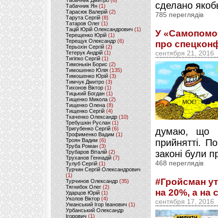
Табачник Дмитро
(6)
сделано якоб
Табачник Ян
(1)
Тарасюк Валерій
(2)
785 переглядів
Тарута Сергій
(8)
Татаров Олег
(1)
Тацій Юрій Олександрович
(1)
У «Самопомоч
Терещенко Юрій
(1)
Терещук Олександр
(6)
про спецкон
Терьохін Сергій
(2)
Тетерук Андрій
(1)
сентября 21, 2016
Тигіпко Сергій
(1)
Тимонькін Борис
(2)
Тимошенко Юлія
(135)
Тимошенко Юрій
(3)
Тимчук Дмитро
(3)
Тихонов Віктор
(1)
Тицький Богдан
(1)
Тищенко Микола
(2)
Тищенко Олена
(8)
Тищенко Сергій
(4)
Ткаченко Олександр
(10)
Требушкін Руслан
(1)
Тригубенко Сергій
(6)
думаю, що в
Трофименко Вадим
(1)
Троян Вадим
(6)
прийнятті. П
Труба Роман
(3)
законі були п
Трубаров Віталій
(2)
Труханов Геннадій
(7)
468 переглядів
Тулуб Сергій
(1)
Турчин Сергій Олександрович
(1)
#Гройсман у
Турчинов Олександр
(35)
Тягнибок Олег
(2)
на 20%, а на
Ударцов Юрій
(1)
Уколов Віктор
(4)
сентября 17, 2016
Уманський Ігор Іванович
(1)
Урбанський Олександр
Ігорович
(1)