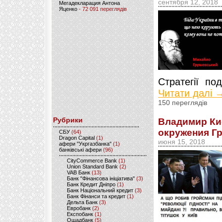
сентября 12, 2018
Мегадекларация Антона
Яценко
- 72 091 переглядів
Стратегії под
Читати далі 
150 переглядів
Рубрики
Владимир Кис
окружения Г
CБУ
(64)
Dragon Capital
(1)
июня 15, 2018
афери "Укргазбанка"
(1)
банківські афери
(96)
CityCommerce Bank
(1)
Union Standard Bank
(2)
VAB Банк
(13)
Банк "Фінансова ініціатива"
(3)
Банк Кредит Дніпро
(1)
Банк Національний кредит
(3)
Банк Фінанси та кредит
(1)
Дельта Банк
(3)
Евробанк
(2)
Експобанк
(1)
Ощадбанк
(5)