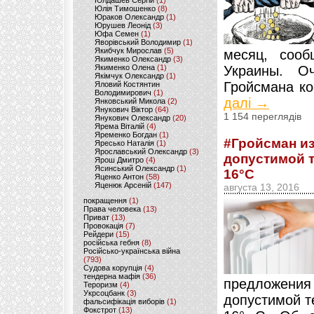
Юлдашев Сергій
(1)
Юлія Тимошенко
(8)
Юраков Олександр
(1)
Юрушев Леонід
(3)
Юфа Семен
(1)
Яворівський Володимир
(1)
Якибчук Мирослав
(5)
месяц, сооб
Якименко Олександр
(3)
Якименко Олена
(1)
Украины. О
Якімчук Олександр
(1)
Гройсмана ко
Яловий Костянтин
Володимирович
(1)
далі →
Янковський Микола
(2)
Янукович Віктор
(64)
1 154 переглядів
Янукович Олександр
(20)
Ярема Віталій
(4)
Яременко Богдан
(1)
#Гройсман и
Яресько Наталія
(1)
Ярославський Олександр
(3)
допустимой 
Ярош Дмитро
(4)
Ясинський Олександр
(1)
16°С
Яценко Антон
(58)
Яценюк Арсеній
(147)
августа 13, 2016
покращення
(1)
Права человека
(13)
Приват
(13)
Провокація
(7)
Рейдери
(15)
російська гебня
(8)
Російсько-українська війна
(793)
Судова корупція
(4)
тендерна мафія
(36)
предложени
Тероризм
(4)
Укрсоцбанк
(3)
допустимой т
фальсифікація виборів
(1)
Фокстрот
(13)