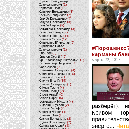
Каретко Володимир
Олександрович
(1)
Кармазін Юрій
(1)
Карплюк Володимир
(3)
Каськів Владислав
(7)
Кацуба Володимир
(4)
Кацуба Олександр
(8)
Кацуба Сергій
(5)
Квіташвілі Олександр
(3)
Келестин Валерій
(2)
Кернес Геннадій
(14)
Кивалов Сергій
(12)
Кириленко В’ячеслав
(2)
Кириленко Павло
#Порошенко?
Олександрович
(1)
Ківа Ілля
(5)
карманы бан
Ківалов Сергій
(46)
марта 22, 2017
Кірш Олександр Вікторович
(1)
Кісільов Ігор Петрович
(1)
Кіссе Антон
(2)
Клименко Володимир
(4)
Клименко Олександр
(8)
Климець Павло
(1)
Кличко Віталій
(55)
Кличко Володимир
(1)
Клімкін Павло
(4)
Клімов Леонід
(2)
Клюєв Андрій
(6)
Клюєв Сергій
(5)
Княжицький Микола
(4)
разберёт), 
Князевич Руслан
(2)
Кобзон Иосиф
(2)
Кривом Т
Коболєв Андрій
(4)
Ковалів Юлія
(1)
правительств
Ковтун Володимир
(2)
Кодола Олександр
(2)
энерге...
Чита
Кожемякін Андрій
(3)