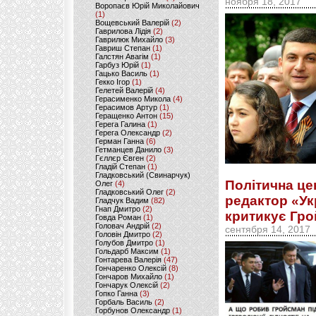
ноября 18, 2017
Воропаєв Юрій Миколайович
(1)
Вощевський Валерій
(2)
Гаврилова Лідія
(2)
Гаврилюк Михайло
(3)
Гавриш Степан
(1)
Галстян Авагім
(1)
Гарбуз Юрій
(1)
Гацько Василь
(1)
Гекко Ігор
(1)
Гелетей Валерій
(4)
Герасименко Микола
(4)
Герасимов Артур
(1)
Геращенко Антон
(15)
Герега Галина
(1)
Герега Олександр
(2)
Герман Ганна
(6)
Гетманцев Данило
(3)
Гєллєр Євген
(2)
Гладій Степан
(1)
Гладковський (Свинарчук)
Політична це
Олег
(4)
Гладковський Олег
(2)
редактор «Ук
Гладчук Вадим
(82)
Гнап Дмитро
(2)
критикує Гро
Говда Роман
(1)
Головач Андрій
(2)
сентября 14, 2017
Головін Дмитро
(2)
Голубов Дмитро
(1)
Гольдарб Максим
(1)
Гонтарева Валерія
(47)
Гончаренко Олексій
(8)
Гончаров Михайло
(1)
Гончарук Олексій
(2)
Гопко Ганна
(3)
Горбаль Василь
(2)
Горбунов Олександр
(1)