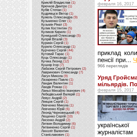
Криклій Владислав
(1)
февраля 16, 2017
Крючков Дмитро
(1)
Кубів Степан
(1)
Кудрявцєв Віктор
(1)
Кужель Олександра
(9)
Кузьменко Олег
(1)
Кузьмін Рінат
(3)
Кулик Костянтин
(5)
Куликов Кирило
(1)
Куницький Олександр
(5)
Купрій Віталій
(3)
Курикін Сергій
(1)
Курило Олександр
(1)
Курченко Сергій
(44)
приклад кол
Кутовий Тарас
(1)
Куць Олександр
(1)
пенсії при...
Ч
Кучма Леонід
(12)
Кушнір Ігор
(7)
966 переглядів
Лабазюк Сергій Петрович
(2)
Лавринович Олександр
(7)
Лагун Микола
(9)
Уряд Гройсма
Лазаренко Павло
(1)
мільярдів. П
Ландик Валентин
(1)
Ландік Роман
(1)
февраля 15, 2017
Ланьо Михайло Іванович
(4)
Лебедівський Валерій
(1)
Левус Андрій
(2)
Левцов Сергій
(1)
Левченко Микола
(1)
Левченко Юрій
(6)
Леонід Черновецький
(4)
Лещенко Сергій
(10)
Лисенко Андрій
(2)
Литвин Володимир
(6)
українсько
Литвиненко Сергій
(1)
журналістам
Лихоліт Валентин
Станіславович
(1)