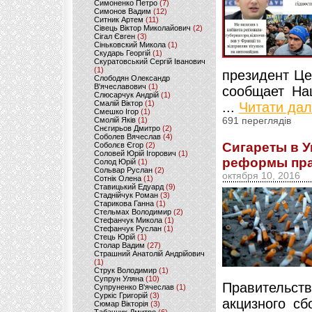
Симоненко Петро
(7)
Симонов Вадим
(12)
Ситник Артем
(11)
Сівець Віктор Миколайович
(2)
Сігал Євген
(3)
Сіньковский Микола
(1)
Скударь Георгій
(1)
Скуратовський Сергій Іванович
(1)
президент Ц
Слободян Олександр
В'ячеславович
(1)
сообщает На
Слюсарчук Андрій
(1)
Смалій Віктор
(1)
...
Читати дал
Смешко Ігор
(1)
Смолій Яків
(1)
691 переглядів
Снєгирьов Дмитро
(2)
Соболев Вячеслав
(4)
Сигареты в У
Соболєв Єгор
(2)
Соловей Юрій Ігорович
(1)
реформы пра
Солод Юрій
(1)
Сольвар Руслан
(2)
октября 10, 2016
Сотнік Олена
(1)
Ставицький Едуард
(9)
Стаднійчук Роман
(3)
Старикова Ганна
(1)
Стельмах Володимир
(2)
Стефанчук Микола
(1)
Стефанчук Руслан
(1)
Стець Юрій
(1)
Столар Вадим
(27)
Страшний Анатолій Андрійович
(1)
Струк Володимир
(1)
Супрун Уляна
(10)
Правительст
Супруненко В'ячеслав
(1)
Суркіс Григорій
(3)
акцизного сб
Сюмар Вікторія
(3)