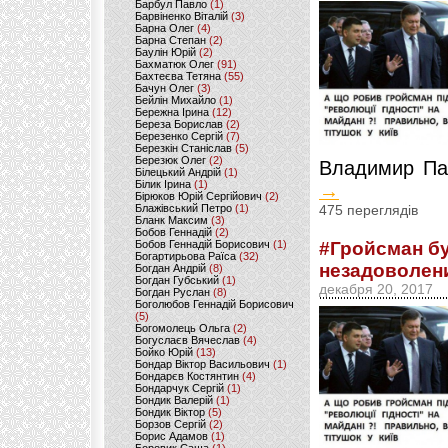
Барбул Павло
(1)
Барвіненко Віталій
(3)
Барна Олег
(4)
Барна Степан
(2)
Баулін Юрій
(2)
Бахматюк Олег
(91)
Бахтеєва Тетяна
(55)
Бачун Олег
(3)
Бейлін Михайло
(1)
Бережна Ірина
(12)
Береза Борислав
(2)
Березенко Сергій
(7)
Березкін Станіслав
(5)
Березюк Олег
(2)
Владимир Па
Білецький Андрій
(1)
Білик Ірина
(1)
→
Бірюков Юрій Сергійович
(2)
Блажівський Петро
(1)
475 переглядів
Бланк Максим
(3)
Бобов Геннадій
(2)
Бобов Геннадій Борисович
(1)
#Гройсман бу
Богартирьова Раїса
(32)
незадоволени
Богдан Андрій
(8)
Богдан Губський
(1)
декабря 20, 2017
Богдан Руслан
(8)
Боголюбов Геннадій Борисович
(5)
Богомолець Ольга
(2)
Богуслаєв Вячеслав
(4)
Бойко Юрій
(13)
Бондар Віктор Васильович
(1)
Бондарєв Костянтин
(4)
Бондарчук Сергій
(1)
Бондик Валерій
(1)
Бондик Віктор
(5)
Борзов Сергiй
(2)
Борис Адамов
(1)