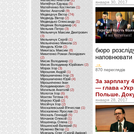
Матвієнко Анатолій
(2)
января 30, 2017
Матвійчук Едуард
(5)
Матейченко Костянтин
(1)
Матіос Анатолій
(9)
Медведчук Віктор
(74)
Медведь Віктор
(2)
Медведько Олександр
(1)
Медяник Володимир
(4)
Мельник Петро
(3)
Мельничук Максим Дмитрович
(3)
Мельничук Сергій
(1)
Мельніченко Микола
(2)
Мендель Юлія
(2)
бюро розслід
Микитась Максим
(8)
Микитенко Роман Леонідович
наповнювати 
(2)
Мисик Володимир
(1)
→
Мисик Володимир Юрійович
(2)
Мізрах Ігор
(3)
870 переглядів
Мірошник Андрій
(1)
Мірошниченко Ігор
(3)
Мірошниченко Юрій
(4)
За зарплату 
Мірошніченко Іван
Володимирович
(2)
— глава «Укр
Могильов Анатолій
(2)
Польше. Док
Молоток Ігор
(6)
Монтян Тетяна
(4)
января 28, 2017
Мороко Юрій
(2)
Мосійчук Ігор
(2)
Москалевський В'ячеслав
(1)
Москаленко Ярослав
(1)
Москаль Геннадій
(5)
Мочанов Олексій
(1)
Мошенець Олена
(1)
Мошенский Валерий
(5)
Муженко Віктор
(1)
Мужчиль Олег (Сергій Аміров)