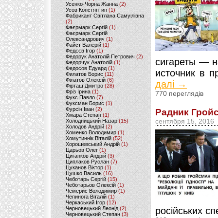
Усенко-Чорна Жанна
(2)
Усов Констянтин
(1)
Фабрикант Світлана Самуілівна
(2)
Фаєрмарк Сергій
(1)
Фаєрмарк Сергій
Олександрович
(1)
Файст Валерій
(1)
Федєєв Ігор
(1)
Федорук Анатолій Петрович
(2)
сигареты — н
Федорчук Анатолій
(1)
Федосов Едуард
(1)
источник в пр
Филатов Борис
(11)
Філатов Олексій
(6)
далі →
Фірташ Дмитро
(28)
Фріз Ірина
(1)
770 переглядів
Фукс Павло
(7)
Фуксман Борис
(1)
Фурсін Іван
(2)
Радник Грой
Хмара Степан
(1)
Холодницький Назар
(15)
сентября 15, 2016
Холодов Андрій
(2)
Хоменко Володимир
(1)
Хомутиннік Віталій
(52)
Хорошевський Андрій
(1)
Царьов Олег
(1)
Циганков Андрій
(3)
Циплаков Руслан
(7)
Цуканов Віктор
(1)
Цушко Василь
(16)
Чеботарь Сергій
(15)
Чеботарьов Олексій
(1)
Чемерис Володимир
(1)
Чепинога Віталій
(1)
Черкаський Ігор
(12)
Черновецький Леонід
(2)
російських сп
Черновецький Степан
(3)