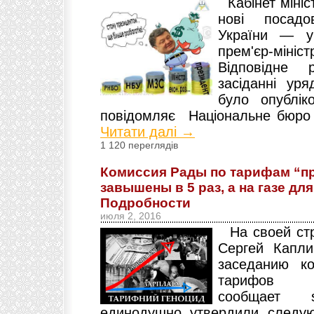
Кабінет мініс
нові посадо
України — у
прем'єр-мін
Відповідне 
засіданні ур
було опублік
повідомляє Національне бюро р
Читати далі →
1 120 переглядів
Комиссия Рады по тарифам “п
завышены в 5 раз, а на газе дл
Подробности
июля 2, 2016
На своей стр
Сергей Капли
заседанию к
тарифов
сообщает sp
единодушно утвердили следу