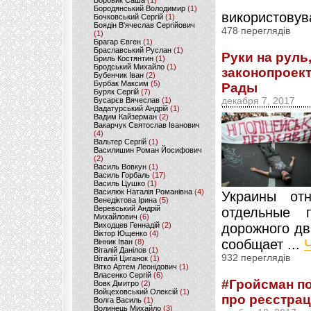
Боровик Саша
(1)
Бородянський Володимир
(1)
використовува
Бочковський Сергій
(1)
Боядін В'ячеслав Сергійович
478 переглядів
(1)
Брагар Євген
(1)
Браславський Руслан
(1)
Руки на руль
Бриль Костянтин
(1)
Бродський Михайло
(1)
законопроект
Бубенчик Іван
(2)
Бурбак Максим
(5)
Рады
Буряк Сергій
(7)
Бусарєв Вячеслав
(1)
декабря 7, 2017
Вадатурський Андрій
(1)
Вадим Кайзерман
(2)
Вакарчук Святослав Іванович
(4)
Вальтер Сергій
(1)
Василишин Роман Йосифович
(2)
Василь Вовкун
(1)
Василь Горбаль
(17)
Василь Цушко
(1)
Василюк Наталія Романівна
(4)
Украины отн
Венедіктова Ірина
(5)
Веревський Андрій
отдельные 
Михайлович
(6)
Виходцев Геннадій
(2)
дорожного дв
Віктор Ющенко
(4)
сообщает ...
Вінник Іван
(8)
Віталій Данілов
(1)
932 переглядів
Віталій Циганок
(1)
Вітко Артем Леонідович
(1)
Власенко Сергій
(6)
#Гройсман по
Вовк Дмитро
(2)
Войцеховський Олексій
(1)
про реєстрац
Волга Василь
(1)
Волинець Михайло
(3)