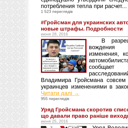
потребления тепла при расчет..
1 523 переглядів
#Гройсман для украинских авт
новые штрафы. Подробности
июня 28, 2016
В разреше
вождения н
изменения, к
автомо
сообщает 
расследова
Владимира Гройсмана совсем 
украинцев изменениями в закон
Читати далі →
955 переглядів
Уряд Гройсмана скоротив спис
що давали право раніше виходи
июня 25, 2016
Уряд Володим