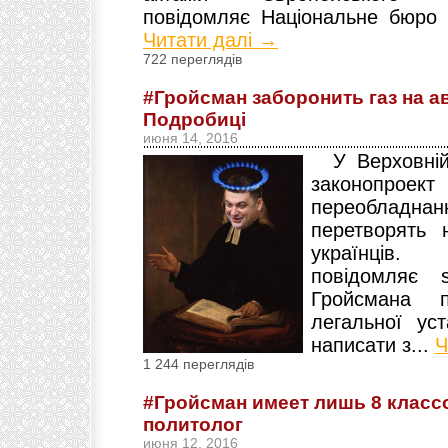
повідомляє Національне бюро р
Читати далі →
722 переглядів
#Гройсман заборонить газ на ав
Подробиці
июня 14, 2016
У Верховній 
законопр
переобладна
перетворять
україн
повідомляє s
Гройсмана 
легальної ус
написати з...
Ч
1 244 переглядів
#Гройсман имеет лишь 8 класс
политолог
июня 12, 2016