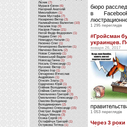
Лісник
(7)
бюро расслед
Мураєв Євген
(6)
Нагорний Анатолій
в Faceboo
Миколайович
(1)
Наем Мустафа
(7)
люстрационно
Назаренко Віктор
(3)
Наливайченко Валентин
(10)
1 295 переглядів
Насалик Ігор
(9)
Насіров Роман
(21)
Негой Федір Федорович
(1)
#Гройсман б
Недава Олег
(4)
Немодрук Наталія
(1)
украинцев. 
Низенко Олег
(1)
Ничипоренко Валентин
(1)
января 26, 2017
Німченко Василь
(2)
Новак Славомір
(1)
Новинський Вадим
(16)
Новосад Ганна
(1)
Носаль Олександр
(1)
Нусенкіс Віктор
(1)
Оверко Ігор
(1)
Овчаренко В'ячеслав
Андрійович
(1)
Огнєвіч Злата
(3)
Одарченко Юрій
(1)
Олійник Володимир
(4)
Олійник Святослав
(2)
Омельченко Григорій
(3)
Омельченко Олександр
(7)
Омелян Володимир
Володимирович
(2)
правительств
Онищенко Олександр
(15)
Оністрат Андрій
(6)
1 053 переглядів
Оніщук Микола
(3)
Осика Сергій
(4)
Остафійчук Григорій
(1)
Через 3 роки
Острікова Тетяна
(1)