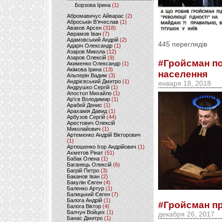
Борзова Ірина
(1)
Абромавичус Айварас
(2)
Аброськін В’ячеслав
(1)
Аваков Арсен
(318)
Аврамов Іван
(7)
Адамовський Андрій
(2)
445 переглядів
Адаріч Олександр
(1)
Азаров Микола
(12)
Азаров Олексій
(9)
#Гройсман по
Акименко Олександр
(1)
Акімова Ірина
(13)
населення
Альперін Вадим
(3)
Андрієвський Дмитро
(1)
января 18, 2018
Андрушко Сергій
(1)
Апостол Михайло
(1)
Ар'єв Володимир
(1)
Арабей Денис
(1)
Арахамія Давид
(1)
Арбузов Сергій
(44)
Арестович Олексій
Миколайович
(1)
Артеменко Андрій Вікторович
(1)
Артюшенко Ігор Андрійович
(1)
Ахметов Рінат
(51)
Бабак Олена
(1)
Баганець Олексій
(6)
Багрій Петро
(3)
Баканов Іван
(2)
Бакулін Євген
(4)
Баленко Артур
(1)
Балицький Євген
(7)
Балога Андрій
(1)
#Гройсман пр
Балога Віктор
(4)
Балчун Войцех
(1)
декабря 26, 2017
Банас Дмитро
(1)