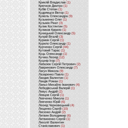
Криклій Владислав
(1)
Крючков Дмитро
(1)
Кубів Степан
(1)
Кудрявцєв Віктор
(1)
Кужель Олександра
(9)
Кузьменко Олег
(1)
Кузьмін Рінат
(3)
Кулик Костянтин
(5)
Куликов Кирило
(1)
Куницький Олександр
(5)
Купрій Віталій
(3)
Курикін Сергій
(1)
Курило Олександр
(1)
Курченко Сергій
(44)
Кутовий Тарас
(1)
Куць Олександр
(1)
Кучма Леонід
(12)
Кушнір Ігор
(7)
Лабазюк Сергій Петрович
(2)
Лавринович Олександр
(7)
Лагун Микола
(9)
Лазаренко Павло
(1)
Ландик Валентин
(1)
Ландік Роман
(1)
Ланьо Михайло Іванович
(4)
Лебедівський Валерій
(1)
Левус Андрій
(2)
Левцов Сергій
(1)
Левченко Микола
(1)
Левченко Юрій
(6)
Леонід Черновецький
(4)
Лещенко Сергій
(10)
Лисенко Андрій
(2)
Литвин Володимир
(6)
Литвиненко Сергій
(1)
Лихоліт Валентин
Станіславович
(1)