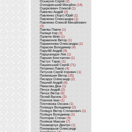
Осьмухін Сергій
(2)
Охендовський Михайло
(14)
Оцерклевич Олексій
(1)
Павелко Андрій
(2)
Павленко (Хорт) Юрій
(1)
Павленко Олександра
(1)
Павленко Олексій Михайлович
(3)
Павліш Павло
(1)
Палиця Ігор
(3)
Палютін Філіп
(1)
Парамонов Віктор
(1)
Парамонова Олександра
(1)
Парасюк Володимир
(4)
Парубій Андрій
(9)
Парцхаладзе Лев
(1)
Паршин Константин
(1)
Пастух Тарас
(1)
Пашинський Сергій
(71)
Петренко Павло
(4)
Петухов Сергій Ігорович
(1)
Пилипишин Віктор
(25)
Писарук Олександр
(2)
Пишний Андрій
(6)
Пімахова Діна
(1)
Пінчук Андрій
(2)
Пінчук Віктор
(6)
Пісний Василь
(2)
Плачков Іван
(1)
Плотнікова Оксана
(1)
Полищук Володимир
(2)
Поліщук Віктор Степанович
(1)
Поліщук Володимир
(1)
Полторак Степан
(3)
Поляков Максим
(7)
Понамарчук Дмитро
(1)
Пономарьов Олександр