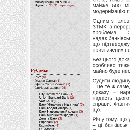
Мегадекларация Антона
майже 500 міл
Яценко
- 72 091 переглядів
модернізацію пі
Одним з головн
ЗТМК, а перера
проблема – Сп
надає банківсь
що підтверджу
призначених на
Без цього док
особливо тяжк
Рубрики
майно буде не
CБУ
(64)
Судити людину 
Dragon Capital
(1)
афери "Укргазбанка"
(1)
– це те ж саме
банківські афери
(96)
доказу – нарк
CityCommerce Bank
(1)
надасть цього
Union Standard Bank
(2)
VAB Банк
(13)
справи. Факти
Банк "Фінансова ініціатива"
(3)
Банк Кредит Дніпро
(1)
що.
Банк Національний кредит
(3)
Банк Фінанси та кредит
(1)
Річ у тому, що
Дельта Банк
(3)
Евробанк
(2)
– ці банківськ
Експобанк
(1)
Ощадбанк
(5)