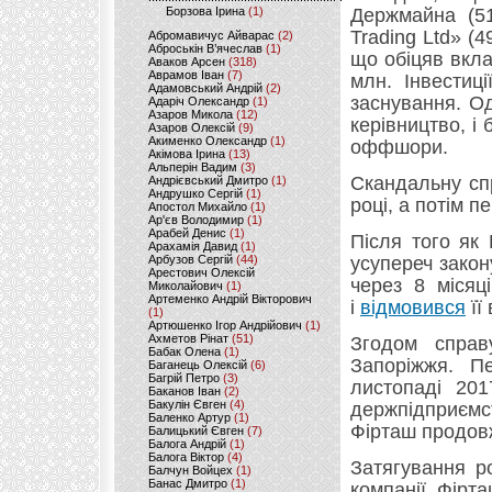
Борзова Ірина
(1)
Держмайна (51
Trading Ltd» (
Абромавичус Айварас
(2)
Аброськін В’ячеслав
(1)
що обіцяв вкла
Аваков Арсен
(318)
Аврамов Іван
(7)
млн. Інвестиц
Адамовський Андрій
(2)
заснування. О
Адаріч Олександр
(1)
Азаров Микола
(12)
керівництво, і
Азаров Олексій
(9)
Акименко Олександр
(1)
оффшори.
Акімова Ірина
(13)
Альперін Вадим
(3)
Скандальну сп
Андрієвський Дмитро
(1)
Андрушко Сергій
(1)
році, а потім п
Апостол Михайло
(1)
Ар'єв Володимир
(1)
Арабей Денис
(1)
Після того як
Арахамія Давид
(1)
Арбузов Сергій
(44)
усупереч закон
Арестович Олексій
через 8 місяц
Миколайович
(1)
Артеменко Андрій Вікторович
і
відмовився
її
(1)
Артюшенко Ігор Андрійович
(1)
Ахметов Рінат
(51)
Згодом справ
Бабак Олена
(1)
Запоріжжя. П
Баганець Олексій
(6)
Багрій Петро
(3)
листопаді 201
Баканов Іван
(2)
Бакулін Євген
(4)
держпідприємс
Баленко Артур
(1)
Фірташ продовж
Балицький Євген
(7)
Балога Андрій
(1)
Балога Віктор
(4)
Затягування р
Балчун Войцех
(1)
Банас Дмитро
(1)
компанії Фірт