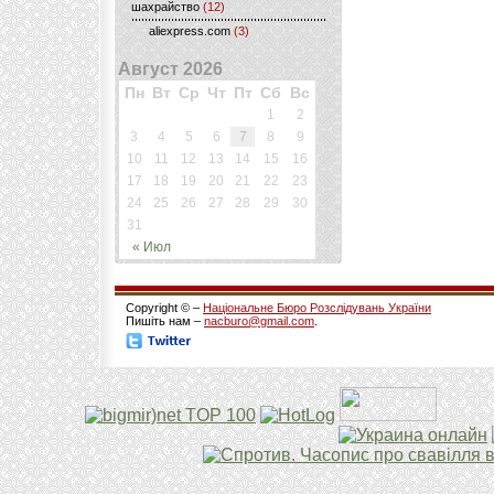
шахрайство
(12)
aliexpress.com
(3)
Август 2026
Пн
Вт
Ср
Чт
Пт
Сб
Вс
1
2
3
4
5
6
7
8
9
10
11
12
13
14
15
16
17
18
19
20
21
22
23
24
25
26
27
28
29
30
31
« Июл
Copyright © –
Національне Бюро Розслідувань України
Пишіть нам –
nacburo@gmail.com
.