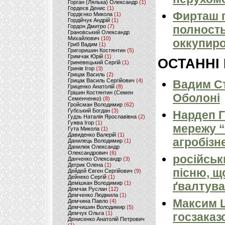
Горган (Лялька) Олександр
(1)
Гордеєв Денис
(1)
Фирташ 
Гордієнко Микола
(1)
Гордійчук Андрій
(1)
Гордон Дмитро
(7)
полность
Грановський Олександр
Михайлович
(10)
оккупир
Гриб Вадим
(1)
Григоришин Костянтин
(5)
Гримчак Юрій
(1)
ОСТАННІ
Гриневецький Сергій
(1)
Гринів Ігор
(3)
Грицак Василь
(2)
Грицак Василь Сергійович
(4)
Вадим Ст
Гриценко Анатолій
(8)
Грішин Костянтин (Семен
Оболоні
Семенченко)
(8)
Гройсман Володимир
(62)
Губський Богдан
(3)
Нардеп 
Гудзь Наталія Ярославівна
(2)
Гужва Ігор
(1)
мережу “
Гута Микола
(1)
Давиденко Валерій
(1)
агробізн
Данилець Володимир
(1)
Данилюк Олександр
Олександрович
(6)
російськ
Данченко Олександр
(3)
Дегрик Олена
(1)
пісню, щ
Дейдей Євген Сергійович
(9)
Дейнеко Сергій
(1)
Демішкан Володимир
(1)
ґвалтува
Демчак Руслан
(12)
Демченко Людмила
(1)
Максим 
Демчина Павло
(4)
Демчишин Володимир
(5)
Демчук Ольга
(1)
госзаказ
Денисенко Анатолій Петрович