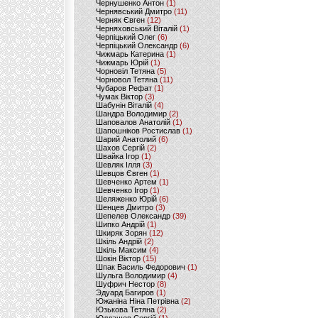
Чернушенко Антон
(1)
Чернявський Дмитро
(11)
Черняк Євген
(12)
Черняховський Віталій
(1)
Черпіцький Олег
(6)
Черпіцький Олександр
(6)
Чижмарь Катерина
(1)
Чижмарь Юрій
(1)
Чорновіл Тетяна
(5)
Чорновол Тетяна
(11)
Чубаров Рефат
(1)
Чумак Віктор
(3)
Шабунін Віталій
(4)
Шандра Володимир
(2)
Шаповалов Анатолій
(1)
Шапошніков Ростислав
(1)
Шарий Анатолий
(6)
Шахов Сергій
(2)
Швайка Ігор
(1)
Шевляк Ілля
(3)
Шевцов Євген
(1)
Шевченко Артем
(1)
Шевченко Ігор
(1)
Шеляженко Юрій
(6)
Шенцев Дмитро
(3)
Шепелев Олександр
(39)
Шипко Андрій
(1)
Шкиряк Зорян
(12)
Шкіль Андрій
(2)
Шкіль Максим
(4)
Шокін Віктор
(15)
Шпак Василь Федорович
(1)
Шульга Володимир
(4)
Шуфрич Нестор
(8)
Эдуард Багиров
(1)
Южаніна Ніна Петрівна
(2)
Юзькова Тетяна
(2)