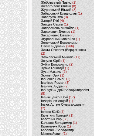
Жебрівський Павло
(2)
Жеваго Констянтин
(8)
Журавський Віталій
(3)
Забарський Владислав
(1)
Заверуха Віта
(3)
Загорій Гліб
(4)
Зайцев Сергій
(1)
Запорожець Михайло
(1)
Зарахович Дмитро
(1)
Захарченко Віталій
(3)
Згуровський Михайло
(1)
Зеленський Володимир
Олександрович
(266)
Злата Огневич (Бордюг Інна)
(2)
Злочевський Микола
(17)
Зозуля Юрій
(1)
Зубик Володимир
(2)
Зубко Геннадій
(1)
Зуєв Максим
(1)
Зюков Юрій
(1)
Іваненко Роман
(2)
Іванісов Роман
(3)
Іванчук Андрій
(2)
Іванчук Андрій Володимирович
(5)
Іванющенко Юрій
(17)
Ілларіонов Андрій
(1)
Ільюк Артем Олександрович
(2)
Іоффе Юлій
(1)
Калетник Григорій
(1)
Калетник Ігор
(33)
Кальцев Володимир
(1)
Камельчук Юрій
(1)
Карабань Володимир
Миколайович
(1)