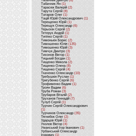
Табачник Дмитро
(6)
Табачник Ян
(1)
Тарасюк Валерій
(2)
Тарута Сергій
(8)
Татаров Олег
(1)
Тацій Юрій Олександрович
(1)
Терещенко Юрій
(1)
Терещук Олександр
(6)
Терьохін Сергій
(2)
Тетерук Андрій
(1)
Тигіпко Сергій
(1)
Тимонькін Борис
(2)
Тимошенко Юлія
(135)
Тимошенко Юрій
(3)
Тимчук Дмитро
(3)
Тихонов Віктор
(1)
Тицький Богдан
(1)
Тищенко Микола
(2)
Тищенко Олена
(8)
Тищенко Сергій
(4)
Ткаченко Олександр
(10)
Требушкін Руслан
(1)
Тригубенко Сергій
(6)
Трофименко Вадим
(1)
Троян Вадим
(6)
Труба Роман
(3)
Трубаров Віталій
(2)
Труханов Геннадій
(7)
Тулуб Сергій
(1)
Турчин Сергій Олександрович
(1)
Турчинов Олександр
(35)
Тягнибок Олег
(2)
Ударцов Юрій
(1)
Уколов Віктор
(4)
Уманський Ігор Іванович
(1)
Урбанський Олександр
Ігорович
(1)