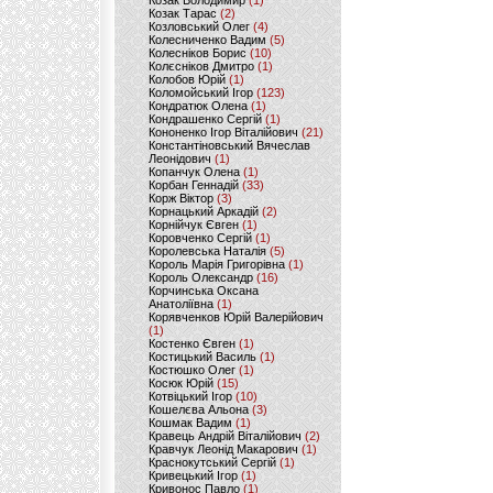
Козак Володимир
(1)
Козак Тарас
(2)
Козловський Олег
(4)
Колесниченко Вадим
(5)
Колесніков Борис
(10)
Колєсніков Дмитро
(1)
Колобов Юрій
(1)
Коломойський Ігор
(123)
Кондратюк Олена
(1)
Кондрашенко Сергій
(1)
Кононенко Ігор Віталійович
(21)
Константіновський Вячеслав
Леонідович
(1)
Копанчук Олена
(1)
Корбан Геннадій
(33)
Корж Віктор
(3)
Корнацький Аркадій
(2)
Корнійчук Євген
(1)
Коровченко Сергій
(1)
Королевська Наталія
(5)
Король Марія Григорівна
(1)
Король Олександр
(16)
Корчинська Оксана
Анатоліївна
(1)
Корявченков Юрій Валерійович
(1)
Костенко Євген
(1)
Костицький Василь
(1)
Костюшко Олег
(1)
Косюк Юрій
(15)
Котвіцький Ігор
(10)
Кошелєва Альона
(3)
Кошмак Вадим
(1)
Кравець Андрій Віталійович
(2)
Кравчук Леонід Макарович
(1)
Краснокутський Сергій
(1)
Кривецький Ігор
(1)
Кривонос Павло
(1)