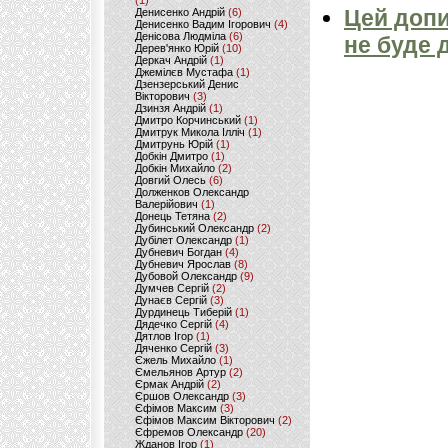
(1)
Цей допи
Денисенко Андрій
(6)
Денисенко Вадим Ігорович
(4)
Денісова Людміла
(6)
не буде 
Дерев'янко Юрій
(10)
Деркач Андрій
(1)
Джемілєв Мустафа
(1)
Дзензерський Денис
Вікторович
(3)
Дзинзя Андрій
(1)
Дмитро Корчинський
(1)
Дмитрук Микола Ілліч
(1)
Дмитрунь Юрій
(1)
Добкін Дмитро
(1)
Добкін Михайло
(2)
Довгий Олесь
(6)
Долженков Олександр
Валерійович
(1)
Донець Тетяна
(2)
Дубинський Олександр
(2)
Дубілет Олександр
(1)
Дубневич Богдан
(4)
Дубневич Ярослав
(8)
Дубовой Олександр
(9)
Думчев Сергій
(2)
Дунаєв Сергій
(3)
Дурдинець Тиберій
(1)
Дядечко Сергій
(4)
Дятлов Ігор
(1)
Дяченко Сергій
(3)
Єжель Михайло
(1)
Ємельянов Артур
(2)
Єрмак Андрій
(2)
Єршов Олександр
(3)
Єфімов Максим
(3)
Єфімов Максим Вікторович
(2)
Єфремов Олександр
(20)
Жданов Ігор
(1)