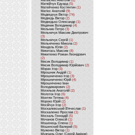
Матвієнко Анатолій
(2)
Матвійчук Едуард
(5)
Матейченко Костянтин
(1)
Матіос Анатолій
(9)
Медведчук Віктор
(74)
Медведь Віктор
(2)
Медведько Олександр
(1)
Медяник Володимир
(4)
Мельник Петро
(3)
Мельничук Максим Дмитрович
(3)
Мельничук Сергій
(1)
Мельніченко Микола
(2)
Мендель Юлія
(2)
Микитась Максим
(8)
Микитенко Роман Леонідович
(2)
Мисик Володимир
(1)
Мисик Володимир Юрійович
(2)
Мізрах Ігор
(3)
Мірошник Андрій
(1)
Мірошниченко Ігор
(3)
Мірошниченко Юрій
(4)
Мірошніченко Іван
Володимирович
(2)
Могильов Анатолій
(2)
Молоток Ігор
(6)
Монтян Тетяна
(4)
Мороко Юрій
(2)
Мосійчук Ігор
(2)
Москалевський В'ячеслав
(1)
Москаленко Ярослав
(1)
Москаль Геннадій
(5)
Мочанов Олексій
(1)
Мошенець Олена
(1)
Мошенский Валерий
(5)
Муженко Віктор
(1)
Мужчиль Олег (Сергій Аміров)