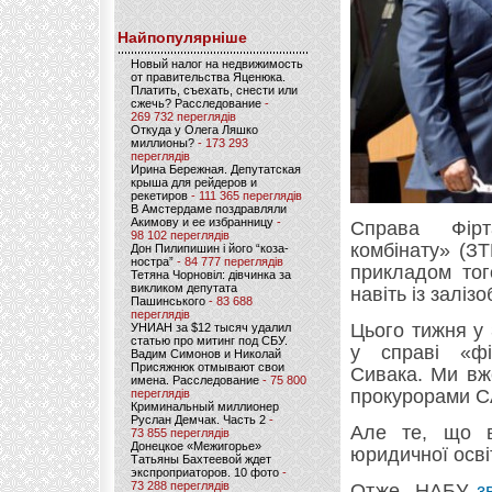
Найпопулярніше
Новый налог на недвижимость
от правительства Яценюка.
Платить, съехать, снести или
сжечь? Расследование
-
269 732 переглядів
Откуда у Олега Ляшко
миллионы?
- 173 293
переглядів
Ирина Бережная. Депутатская
крыша для рейдеров и
рекетиров
- 111 365 переглядів
В Амстердаме поздравляли
Акимову и ее избранницу
-
Справа Фірта
98 102 переглядів
комбінату» (ЗТ
Дон Пилипишин і його “коза-
ностра”
- 84 777 переглядів
прикладом тог
Тетяна Чорновіл: дівчинка за
викликом депутата
навіть із залі
Пашинського
- 83 688
переглядів
Цього тижня у 
УНИАН за $12 тысяч удалил
статью про митинг под СБУ.
у справі «фі
Вадим Симонов и Николай
Присяжнюк отмывают свои
Сивака. Ми вж
имена. Расследование
- 75 800
прокурорами С
переглядів
Криминальный миллионер
Руслан Демчак. Часть 2
-
Але те, що в
73 855 переглядів
Донецкое «Межигорье»
юридичної осві
Татьяны Бахтеевой ждет
экспроприаторов. 10 фото
-
73 288 переглядів
Отже, НАБУ
з