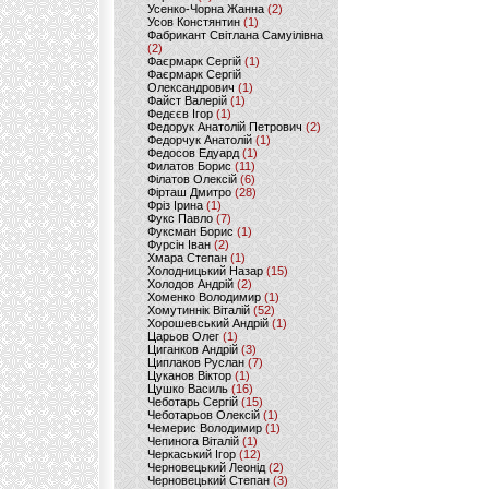
Усенко-Чорна Жанна
(2)
Усов Констянтин
(1)
Фабрикант Світлана Самуілівна
(2)
Фаєрмарк Сергій
(1)
Фаєрмарк Сергій
Олександрович
(1)
Файст Валерій
(1)
Федєєв Ігор
(1)
Федорук Анатолій Петрович
(2)
Федорчук Анатолій
(1)
Федосов Едуард
(1)
Филатов Борис
(11)
Філатов Олексій
(6)
Фірташ Дмитро
(28)
Фріз Ірина
(1)
Фукс Павло
(7)
Фуксман Борис
(1)
Фурсін Іван
(2)
Хмара Степан
(1)
Холодницький Назар
(15)
Холодов Андрій
(2)
Хоменко Володимир
(1)
Хомутиннік Віталій
(52)
Хорошевський Андрій
(1)
Царьов Олег
(1)
Циганков Андрій
(3)
Циплаков Руслан
(7)
Цуканов Віктор
(1)
Цушко Василь
(16)
Чеботарь Сергій
(15)
Чеботарьов Олексій
(1)
Чемерис Володимир
(1)
Чепинога Віталій
(1)
Черкаський Ігор
(12)
Черновецький Леонід
(2)
Черновецький Степан
(3)