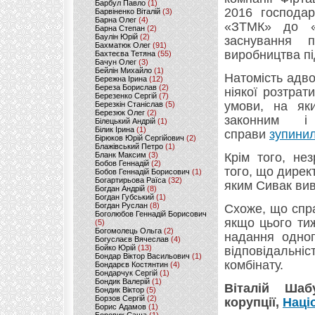
Барбул Павло
(1)
2016 господа
Барвіненко Віталій
(3)
Барна Олег
(4)
«ЗТМК» до «T
Барна Степан
(2)
Баулін Юрій
(2)
заснування 
Бахматюк Олег
(91)
виробництва п
Бахтеєва Тетяна
(55)
Бачун Олег
(3)
Бейлін Михайло
(1)
Натомість адво
Бережна Ірина
(12)
Береза Борислав
(2)
ніякої розтра
Березенко Сергій
(7)
умови, на яки
Березкін Станіслав
(5)
Березюк Олег
(2)
законним і 
Білецький Андрій
(1)
Білик Ірина
(1)
справи
зупини
Бірюков Юрій Сергійович
(2)
Блажівський Петро
(1)
Бланк Максим
(3)
Крім того, не
Бобов Геннадій
(2)
того, що дирек
Бобов Геннадій Борисович
(1)
Богартирьова Раїса
(32)
яким Сивак вив
Богдан Андрій
(8)
Богдан Губський
(1)
Богдан Руслан
(8)
Схоже, що спра
Боголюбов Геннадій Борисович
якщо цього ти
(5)
Богомолець Ольга
(2)
надання одног
Богуслаєв Вячеслав
(4)
Бойко Юрій
(13)
відповідальні
Бондар Віктор Васильович
(1)
комбінату.
Бондарєв Костянтин
(4)
Бондарчук Сергій
(1)
Бондик Валерій
(1)
Віталій Шаб
Бондик Віктор
(5)
Борзов Сергiй
(2)
корупції,
Наці
Борис Адамов
(1)