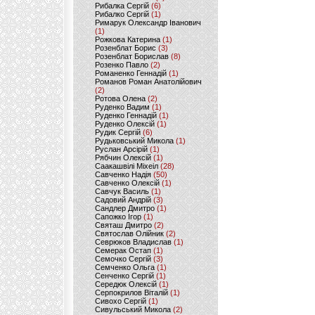
Рибалка Сергій
(6)
Рибалко Сергій
(1)
Римарук Олександр Іванович
(1)
Рожкова Катерина
(1)
Розенблат Борис
(3)
Розенблат Борислав
(8)
Розенко Павло
(2)
Романенко Геннадій
(1)
Романов Роман Анатолійович
(2)
Ротова Олена
(2)
Руденко Вадим
(1)
Руденко Геннадій
(1)
Руденко Олексій
(1)
Рудик Сергій
(6)
Рудьковський Микола
(1)
Руслан Арсірій
(1)
Рябчин Олексій
(1)
Саакашвілі Міхеіл
(28)
Савченко Надія
(50)
Савченко Олексій
(1)
Савчук Василь
(1)
Садовий Андрій
(3)
Сандлер Дмитро
(1)
Сапожко Ігор
(1)
Святаш Дмитро
(2)
Святослав Олійник
(2)
Севрюков Владислав
(1)
Семерак Остап
(1)
Семочко Сергій
(3)
Семченко Ольга
(1)
Сенченко Сергій
(1)
Середюк Олексій
(1)
Серпокрилов Віталій
(1)
Сивохо Сергій
(1)
Сивульський Микола
(2)