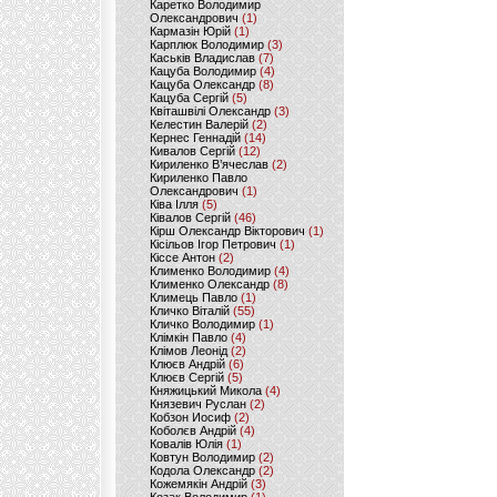
Каретко Володимир
Олександрович
(1)
Кармазін Юрій
(1)
Карплюк Володимир
(3)
Каськів Владислав
(7)
Кацуба Володимир
(4)
Кацуба Олександр
(8)
Кацуба Сергій
(5)
Квіташвілі Олександр
(3)
Келестин Валерій
(2)
Кернес Геннадій
(14)
Кивалов Сергій
(12)
Кириленко В’ячеслав
(2)
Кириленко Павло
Олександрович
(1)
Ківа Ілля
(5)
Ківалов Сергій
(46)
Кірш Олександр Вікторович
(1)
Кісільов Ігор Петрович
(1)
Кіссе Антон
(2)
Клименко Володимир
(4)
Клименко Олександр
(8)
Климець Павло
(1)
Кличко Віталій
(55)
Кличко Володимир
(1)
Клімкін Павло
(4)
Клімов Леонід
(2)
Клюєв Андрій
(6)
Клюєв Сергій
(5)
Княжицький Микола
(4)
Князевич Руслан
(2)
Кобзон Иосиф
(2)
Коболєв Андрій
(4)
Ковалів Юлія
(1)
Ковтун Володимир
(2)
Кодола Олександр
(2)
Кожемякін Андрій
(3)