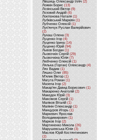
Лівшиць Олександр Ілліч
(2)
Ложкін Борис
(13)
Лозінський Віктор
(9)
Лозовий Андрій
(6)
Локтіонова Наталя
(1)
Лубківський Маркіян
(1)
Лубченко Олексій
(1)
Лук'янчук Руслан Валерійович
(2)
Лукаш Олена
(3)
Луценко Ігор
(4)
Луценко Ірина
(14)
Луценко Юрій
(94)
Львов Богдан
(1)
Льовочкін Сергій
(29)
Льовочкіна Юлія
(7)
Любченко Олексій
(1)
Лялька (Горган) Олександр
(4)
Лях Вадим
(1)
Ляшко Олег
(85)
М'ялик Віктор
(1)
Магута Роман
(1)
Мазепа Ігор
(2)
Макар'ян Давид Борисович
(1)
Макаренко Анатолій
(2)
Македон Юрій
(3)
Максімов Сергій
(1)
Маліков Віталій
(1)
Малінін Олександр
(1)
Манцуров Игорь
(1)
Маркевич Ярослав
Володимирович
(1)
Марков Ігор
(2)
Мартиненко Микола
(26)
Марушевська Юлія
(3)
Маслов Юрій Костянтинович
(2)