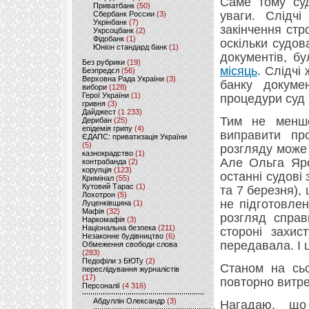
Саме тому су
Приватбанк
(50)
уваги. Слідч
Сбербанк России
(3)
Укрінбанк
(7)
закінчення стр
Укрсоцбанк
(2)
Фідобанк
(1)
оскільки судо
Юніон стандард банк
(1)
документів, б
Без рубрики
(19)
місяць
. Слідчі
Безпредєл
(56)
Верховна Рада України
(3)
банку докуме
вибори
(128)
Герої України
(1)
процедури суд 
гривня
(3)
Дайджест
(1 233)
Тим не менше
Дерибан
(25)
епідемія грипу
(4)
виправити пр
ЄДАПС: приватизація України
(5)
розгляду може 
казнокрадство
(1)
Але Ольга Яро
контрабанда
(2)
корупція
(123)
останні судові 
Кримінал
(55)
Кутовий Тарас
(1)
та 7 березня)
Лохотрон
(5)
не підготовле
Луценківщина
(1)
Мафія
(32)
розгляд справ
Наркомафія
(3)
Національна безпека
(211)
стороні захис
Незаконне будівництво
(6)
передавала. І ц
Обмеження свободи слова
(283)
Педофіли з БЮТу
(2)
Станом на сьо
переслідування журналістів
(17)
повторно витре
Персоналії
(4 316)
Абдуллін Олександр
(3)
Нагадаю, що