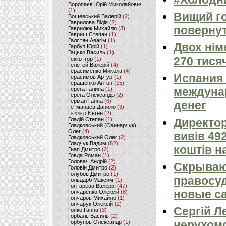
Воропаєв Юрій Миколайович
(1)
Вищий го
Вощевський Валерій
(2)
Гаврилова Лідія
(2)
поверну
Гаврилюк Михайло
(3)
Гавриш Степан
(1)
Галстян Авагім
(1)
Двох нім
Гарбуз Юрій
(1)
Гацько Василь
(1)
270 тися
Гекко Ігор
(1)
Гелетей Валерій
(4)
Герасименко Микола
(4)
Испания
Герасимов Артур
(1)
Геращенко Антон
(15)
междуна
Герега Галина
(1)
Герега Олександр
(2)
Герман Ганна
(6)
денег
Гетманцев Данило
(3)
Гєллєр Євген
(2)
Гладій Степан
(1)
Директо
Гладковський (Свинарчук)
Олег
(4)
вивів 49
Гладковський Олег
(2)
Гладчук Вадим
(82)
коштів н
Гнап Дмитро
(2)
Говда Роман
(1)
Головач Андрій
(2)
Скрываю
Головін Дмитро
(2)
Голубов Дмитро
(1)
правосу
Гольдарб Максим
(1)
Гонтарева Валерія
(47)
новые с
Гончаренко Олексій
(8)
Гончаров Михайло
(1)
Гончарук Олексій
(2)
Сергій Л
Гопко Ганна
(3)
Горбаль Василь
(2)
нерухомо
Горбунов Олександр
(1)