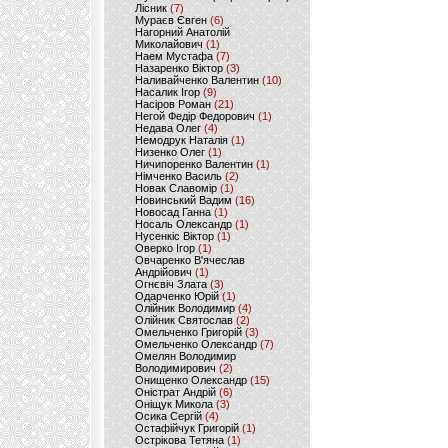
Лісник
(7)
Мураєв Євген
(6)
Нагорний Анатолій
Миколайович
(1)
Наем Мустафа
(7)
Назаренко Віктор
(3)
Наливайченко Валентин
(10)
Насалик Ігор
(9)
Насіров Роман
(21)
Негой Федір Федорович
(1)
Недава Олег
(4)
Немодрук Наталія
(1)
Низенко Олег
(1)
Ничипоренко Валентин
(1)
Німченко Василь
(2)
Новак Славомір
(1)
Новинський Вадим
(16)
Новосад Ганна
(1)
Носаль Олександр
(1)
Нусенкіс Віктор
(1)
Оверко Ігор
(1)
Овчаренко В'ячеслав
Андрійович
(1)
Огнєвіч Злата
(3)
Одарченко Юрій
(1)
Олійник Володимир
(4)
Олійник Святослав
(2)
Омельченко Григорій
(3)
Омельченко Олександр
(7)
Омелян Володимир
Володимирович
(2)
Онищенко Олександр
(15)
Оністрат Андрій
(6)
Оніщук Микола
(3)
Осика Сергій
(4)
Остафійчук Григорій
(1)
Острікова Тетяна
(1)