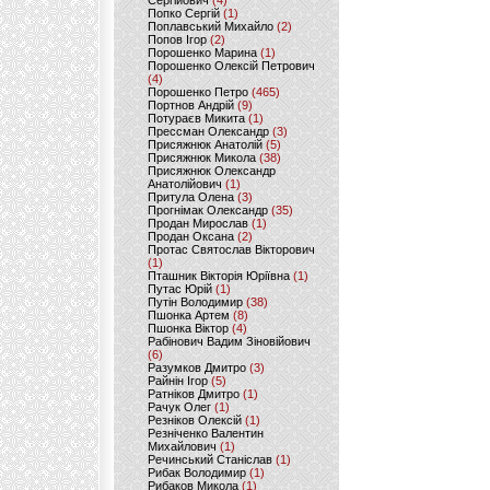
Сергійович
(4)
Попко Сергій
(1)
Поплавський Михайло
(2)
Попов Ігор
(2)
Порошенко Марина
(1)
Порошенко Олексій Петрович
(4)
Порошенко Петро
(465)
Портнов Андрій
(9)
Потураєв Микита
(1)
Прессман Олександр
(3)
Присяжнюк Анатолій
(5)
Присяжнюк Микола
(38)
Присяжнюк Олександр
Анатолійович
(1)
Притула Олена
(3)
Прогнімак Олександр
(35)
Продан Мирослав
(1)
Продан Оксана
(2)
Протас Святослав Вікторович
(1)
Пташник Вікторія Юріївна
(1)
Путас Юрій
(1)
Путін Володимир
(38)
Пшонка Артем
(8)
Пшонка Віктор
(4)
Рабінович Вадим Зіновійович
(6)
Разумков Дмитро
(3)
Райнін Ігор
(5)
Ратніков Дмитро
(1)
Рачук Олег
(1)
Резніков Олексій
(1)
Резніченко Валентин
Михайлович
(1)
Речинський Станіслав
(1)
Рибак Володимир
(1)
Рибаков Микола
(1)