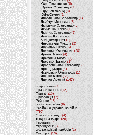
Юлдашев Сергій
(1)
Юлія Тимошенко
(8)
Юраков Олександр
(1)
Юрушев Леонід
(3)
Юфа Семен
(1)
Яворівський Володимир
(1)
Якибчук Мирослав
(5)
Якименко Олександр
(3)
Якименко Олена
(1)
Якімчук Олександр
(1)
Яловий Костянтин
Володимирович
(1)
Янковський Микола
(2)
Янукович Віктор
(64)
Янукович Олександр
(20)
Ярема Віталій
(4)
Яременко Богдан
(1)
Яресько Наталія
(1)
Ярославський Олександр
(3)
Ярош Дмитро
(4)
Ясинський Олександр
(1)
Яценко Антон
(58)
Яценюк Арсеній
(147)
покращення
(1)
Права человека
(13)
Приват
(13)
Провокація
(7)
Рейдери
(15)
російська гебня
(8)
Російсько-українська війна
(793)
Судова корупція
(4)
тендерна мафія
(36)
Тероризм
(4)
Укрсоцбанк
(3)
фальсифікація виборів
(1)
Фокстрот
(13)