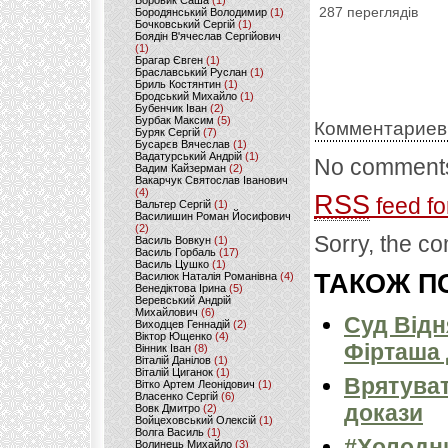
Боровик Саша
(1)
287 переглядів
Бородянський Володимир
(1)
Бочковський Сергій
(1)
Боядін В'ячеслав Сергійович
(1)
Брагар Євген
(1)
Браславський Руслан
(1)
Бриль Костянтин
(1)
Бродський Михайло
(1)
Бубенчик Іван
(2)
Бурбак Максим
(5)
Комментариев
Буряк Сергій
(7)
Бусарєв Вячеслав
(1)
Вадатурський Андрій
(1)
No comments
Вадим Кайзерман
(2)
Вакарчук Святослав Іванович
(4)
RSS
feed fo
Вальтер Сергій
(1)
Василишин Роман Йосифович
(2)
Sorry, the co
Василь Вовкун
(1)
Василь Горбаль
(17)
Василь Цушко
(1)
ТАКОЖ ПО
Василюк Наталія Романівна
(4)
Венедіктова Ірина
(5)
Веревський Андрій
Михайлович
(6)
Суд Відн
Виходцев Геннадій
(2)
Віктор Ющенко
(4)
Фірташа
Вінник Іван
(8)
Віталій Данілов
(1)
Віталій Циганок
(1)
Врятуват
Вітко Артем Леонідович
(1)
Власенко Сергій
(6)
докази
Вовк Дмитро
(2)
Войцеховський Олексій
(1)
Волга Василь
(1)
#Холодн
Волинець Михайло
(3)