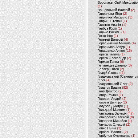
Воропаєв Юрій Миколайо
(1)
Вощевський Валерій
(2)
Гаврилова Лідія
(2)
Гаврилюк Михайло
(3)
Гавриш Степан
(1)
Галстян Авагім
(1)
Гарбуз Юрій
(1)
Гацько Василь
(1)
Гекко Ігор
(1)
Гелетей Валерій
(4)
Герасименко Микола
(4)
Герасимов Артур
(1)
Геращенко Антон
(15)
Герега Галина
(1)
Герега Олександр
(2)
Герман Ганна
(6)
Гетманцев Данило
(3)
Гєллєр Євген
(2)
Гладій Степан
(1)
Гладковський (Свинарчук
Олег
(4)
Гладковський Олег
(2)
Гладчук Вадим
(82)
Гнап Дмитро
(2)
Говда Роман
(1)
Головач Андрій
(2)
Головін Дмитро
(2)
Голубов Дмитро
(1)
Гольдарб Максим
(1)
Гонтарева Валерія
(47)
Гончаренко Олексій
(8)
Гончаров Михайло
(1)
Гончарук Олексій
(2)
Гопко Ганна
(3)
Горбаль Василь
(2)
Горбунов Олександр
(1)