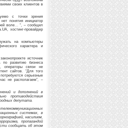
твиями своих клиентов в
уемо с точки зрения
 нет понятия инициатор
оей воле… “, – сообщил
.UA, хостинг-провайдер
ружать на компьютеры
ического характера и
законопроекте источник
а по развитию бизнеса
а, операторы связи не
тент сайтов. “Для того
м потребуются серьезные
час не располагаем”, –
енений и дополнений в
ьно противодействия
ародных депутата.
 телекоммуникационных
кационных системах, в
орнографией, насилием,
рроризма, пропагандой
ости сообщать об этом