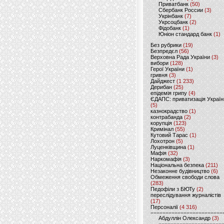
Приватбанк
(50)
Сбербанк России
(3)
Укрінбанк
(7)
Укрсоцбанк
(2)
Фідобанк
(1)
Юніон стандард банк
(1)
Без рубрики
(19)
Безпредєл
(56)
Верховна Рада України
(3)
вибори
(128)
Герої України
(1)
гривня
(3)
Дайджест
(1 233)
Дерибан
(25)
епідемія грипу
(4)
ЄДАПС: приватизація Україн
(5)
казнокрадство
(1)
контрабанда
(2)
корупція
(123)
Кримінал
(55)
Кутовий Тарас
(1)
Лохотрон
(5)
Луценківщина
(1)
Мафія
(32)
Наркомафія
(3)
Національна безпека
(211)
Незаконне будівництво
(6)
Обмеження свободи слова
(283)
Педофіли з БЮТу
(2)
переслідування журналістів
(17)
Персоналії
(4 316)
Абдуллін Олександр
(3)