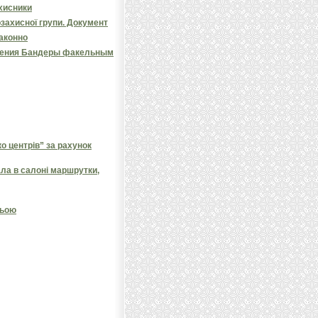
ахисники
озахисної групи. Документ
законно
ждения Бандеры факельным
 центрів” за рахунок
ала в салоні маршрутки,
ньою