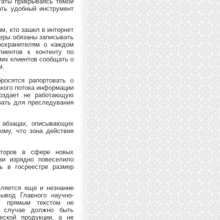
таты прикрываясь темой
ть удобный инструмент
ым, кто зашел в интернет
деры обязаны записывать
оохранителям о каждом
лиентов к контенту по
мих клиентов сообщать о
м.
росятся рапортовать о
акого потока информации
создает не работающую
вать для преследувания
в абзацах, описывающих
ому, что зона действия
яторов в сфере новых
зи изрядно повеселило
ь в госреестре размер
вляется еще и незнание
вывод Главного научно-
нт прямым текстом не
м случае должно быть
еской продукции, а не