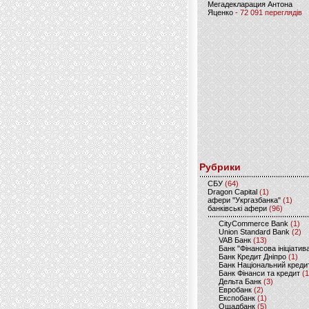
Мегадекларация Антона
Яценко
- 72 091 переглядів
Рубрики
CБУ
(64)
Dragon Capital
(1)
афери "Укргазбанка"
(1)
банківські афери
(96)
CityCommerce Bank
(1)
Union Standard Bank
(2)
VAB Банк
(13)
Банк "Фінансова ініціатив
Банк Кредит Дніпро
(1)
Банк Національний креди
Банк Фінанси та кредит
(1
Дельта Банк
(3)
Евробанк
(2)
Експобанк
(1)
Ощадбанк
(5)