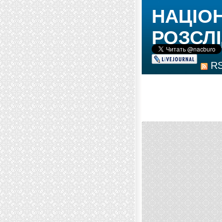
НАЦІО
РОЗСЛІ
R