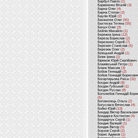
Барбул Павло
(1)
Барвіненко Віталій
(3)
Барна Олег
(4)
Барна Степан
(2)
Баулін Юрій
(2)
Бахматюк Олег
(91)
Бахтеєва Тетяна
(55)
Бачун Олег
(3)
Бейлін Михайло
(1)
Бережна Ірина
(12)
Береза Борислав
(2)
Березенко Сергій
(7)
Березкін Станіслав
(5)
Березюк Олег
(2)
Білецький Андрій
(1)
Білик Ірина
(1)
Бірюков Юрій Сергійович
Блажівський Петро
(1)
Бланк Максим
(3)
Бобов Геннадій
(2)
Бобов Геннадій Борисови
Богартирьова Раїса
(32)
Богдан Андрій
(8)
Богдан Губський
(1)
Богдан Руслан
(8)
Боголюбов Геннадій Бори
(5)
Богомолець Ольга
(2)
Богуслаєв Вячеслав
(4)
Бойко Юрій
(13)
Бондар Віктор Васильови
Бондарєв Костянтин
(4)
Бондарчук Сергій
(1)
Бондик Валерій
(1)
Бондик Віктор
(5)
Борзов Сергiй
(2)
Борис Адамов
(1)