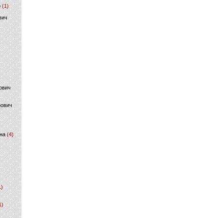
р
(1)
вич
ович
фович
на
(4)
1)
1)