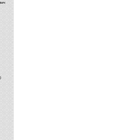
вич
)