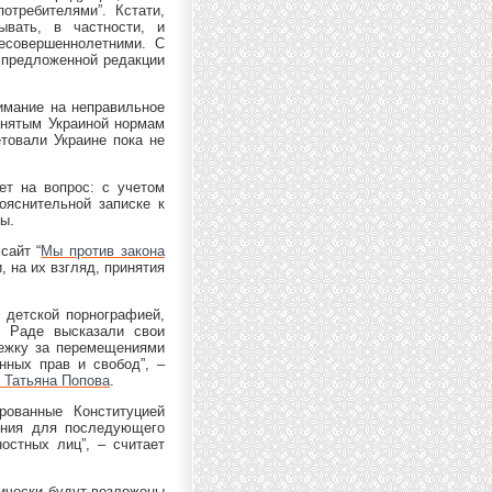
отребителями”. Кстати,
ывать, в частности, и
есовершеннолетними. С
в предложенной редакции
нимание на неправильное
ринятым Украиной нормам
товали Украине пока не
ет на вопрос: с учетом
пояснительной записке к
ы.
сайт “
Мы против закона
 на их взгляд, принятия
 детской порнографией,
й Раде высказали свои
лежку за перемещениями
нных прав и свобод”, –
 Татьяна Попова
.
ированные Конституцией
ения для последующего
остных лиц”, – считает
тически будут возложены