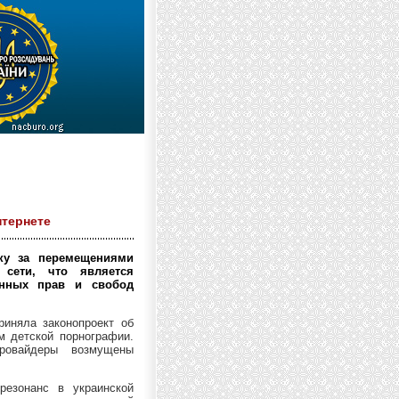
нтернете
ку за перемещениями
 сети, что является
онных прав и свобод
риняла законопроект об
м детской порнографии.
провайдеры возмущены
резонанс в украинской