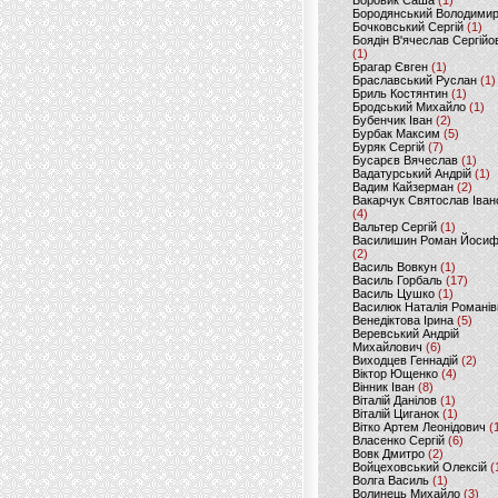
Боровик Саша
(1)
Бородянський Володими
Бочковський Сергій
(1)
Боядін В'ячеслав Сергійо
(1)
Брагар Євген
(1)
Браславський Руслан
(1)
Бриль Костянтин
(1)
Бродський Михайло
(1)
Бубенчик Іван
(2)
Бурбак Максим
(5)
Буряк Сергій
(7)
Бусарєв Вячеслав
(1)
Вадатурський Андрій
(1)
Вадим Кайзерман
(2)
Вакарчук Святослав Іван
(4)
Вальтер Сергій
(1)
Василишин Роман Йоси
(2)
Василь Вовкун
(1)
Василь Горбаль
(17)
Василь Цушко
(1)
Василюк Наталія Романів
Венедіктова Ірина
(5)
Веревський Андрій
Михайлович
(6)
Виходцев Геннадій
(2)
Віктор Ющенко
(4)
Вінник Іван
(8)
Віталій Данілов
(1)
Віталій Циганок
(1)
Вітко Артем Леонідович
(
Власенко Сергій
(6)
Вовк Дмитро
(2)
Войцеховський Олексій
(
Волга Василь
(1)
Волинець Михайло
(3)