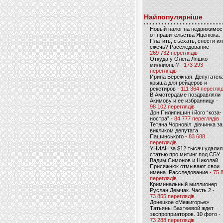
Найпопулярніше
Новый налог на недвижимос
от правительства Яценюка.
Платить, съехать, снести ил
сжечь? Расследование
-
269 732 переглядів
Откуда у Олега Ляшко
миллионы?
- 173 293
переглядів
Ирина Бережная. Депутатск
крыша для рейдеров и
рекетиров
- 111 364 перегляд
В Амстердаме поздравляли
Акимову и ее избранницу
-
98 102 переглядів
Дон Пилипишин і його “коза-
ностра”
- 84 777 переглядів
Тетяна Чорновіл: дівчинка за
викликом депутата
Пашинського
- 83 688
переглядів
УНИАН за $12 тысяч удалил
статью про митинг под СБУ.
Вадим Симонов и Николай
Присяжнюк отмывают свои
имена. Расследование
- 75 
переглядів
Криминальный миллионер
Руслан Демчак. Часть 2
-
73 855 переглядів
Донецкое «Межигорье»
Татьяны Бахтеевой ждет
экспроприаторов. 10 фото
-
73 288 переглядів