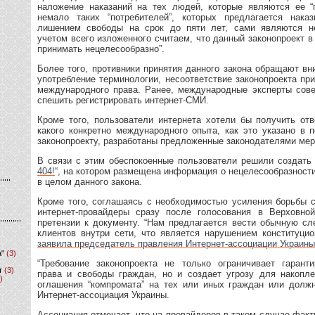
наложение наказаний на тех людей, которые являются ее “п
немало таких “потребителей”, которых предлагается наказ
лишением свободы на срок до пяти лет, сами являются н
учетом всего изложенного считаем, что данный законопроект 
принимать нецелесообразно”.
Более того, противники принятия данного закона обращают в
употребление терминологии, несоответствие законопроекта п
международного права. Ранее, международные эксперты сове
спешить регистрировать интернет-СМИ.
Кроме того, пользователи интернета хотели бы получить отв
какого конкретно международного опыта, как это указано в 
законопроекту, разработаны предложенные законодателями мер
В связи с этим обеспокоенные пользователи решили создать 
404!
“, на котором размещена информация о нецелесообразности,
в целом данного закона.
Кроме того, соглашаясь с необходимостью усиления борьбы с
интернет-провайдеры сразу после голосования в Верховно
претензии к документу. “Нам предлагается вести обычную с
клиентов внутри сети, что является нарушением конституцио
заявила председатель правления Интернет-ассоциации Украины
а"
(3)
“Требование законопроекта не только ограничивает гарант
т
(3)
права и свободы граждан, но и создает угрозу для накопл
)
оглашения “компромата” на тех или иных граждан или должн
Интернет-ассоциация Украины.
Ассоциация отмечает, что на провайдеров в таком случае фак