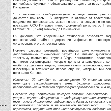
полицейские функции и обязательство следить за всеми дейс
Интернете.
“Это технически слабореализуемо и еще менее реализ
доказательной базы… В интернете, в отличие от телефонии
соединения, пользователь может попасть на ресурс не по св
президент ООО Интернет инвест доменный регистратор Imena
Mirohost.NET, Киев) Александр Ольшанский.
Он добавил, что современные технологии позволяют заг
пользователей файлы содержащие информацию порнограф
организовать его распространение.
и
Помимо правовых претензий, провайдеры также усмотрели в 
дополнительных финансовых затрат. По мнению директор
телекоммуникационной группы Vega Константина Колесов
являются регуляторами, которые должны анализировать кон
чтобы осуществить задачи, которые ставит законопроект, на
инвестиции в техническое переоснащение, которыми мы сей
признался Колесов.
Напомним, 22 октября за законопроект “О внесении изм
некоторые законодательные акты Украины относител
распространению детской порнографии проголосовали” 404 н
Согласно ему, парламент намерен обязать потребителей
услуг в случае обнаружения в информационно-телекоммуни
том числе в Интернете, информации и данных, связанных с п
проявлениями расовой и национальной нетерпимости и те
наркотиков, нарушением прав интеллектуальной собственн