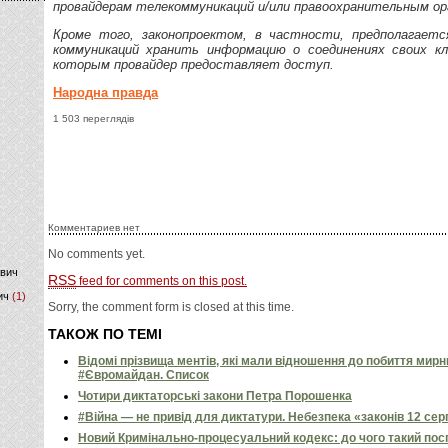
провайдерам телекоммуникаций и/или правоохранительным ор
)
Кроме того, законопроектом, в частности, предполагаетс
коммуникаций хранить информацию о соединениях своих кл
которым провайдер предоставляет доступ.
Народна правда
1 503 переглядів
Комментариев нет
No comments yet.
ович
RSS
feed for comments on this post.
ич
(1)
Sorry, the comment form is closed at this time.
ТАКОЖ ПО ТЕМІ
Відомі прізвища ментів, які мали відношення до побиття мир
#Євромайдан. Список
Чотири диктаторські закони Петра Порошенка
#Війна — не привід для диктатури. Небезпека «законів 12 сер
Новий Кримінально-процесуальний кодекс: до чого такий пос