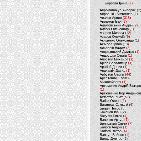
Борзова Ірина
(1)
Абромавичус Айварас
(2
Аброськін В’ячеслав
(1)
Аваков Арсен
(318)
Аврамов Іван
(7)
Адамовський Андрій
(2)
Адаріч Олександр
(1)
Азаров Микола
(12)
Азаров Олексій
(9)
Акименко Олександр
(1)
Акімова Ірина
(13)
Альперін Вадим
(3)
Андрієвський Дмитро
(1)
Андрушко Сергій
(1)
Апостол Михайло
(1)
Ар'єв Володимир
(1)
Арабей Денис
(1)
Арахамія Давид
(1)
Арбузов Сергій
(44)
Арестович Олексій
Миколайович
(1)
Артеменко Андрій Віктор
(1)
Артюшенко Ігор Андрійов
Ахметов Рінат
(51)
Бабак Олена
(1)
Баганець Олексій
(6)
Багрій Петро
(3)
Баканов Іван
(2)
Бакулін Євген
(4)
Баленко Артур
(1)
Балицький Євген
(7)
Балога Андрій
(1)
Балога Віктор
(4)
Балчун Войцех
(1)
Банас Дмитро
(1)