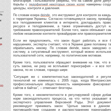
блогосфере. Пользователи уверены, что на самом деле депу
борьбы с
педофилией некоторых своих колег
намерены созда
цензуры, контроля и давления.
ть
По словам юзера
deinde
, это инструмент для контроля за кажд
с территории Украины. Согласно готовящемуся закону, провай
и
все телодвижения клиентов в интернете, докладывать прав
ресурсе и телодвижении, а также ограничивать доступ к
требованию правоохранителей. Более того, закон обязывает са
любом незаконном контенте провайдерам или правоохранителя
ая
Если же предположить, что закон будет работать и все б
нарушениях, эксперты считают, что в Украине даже половину т
ів
обрабатывать некому. По словам deinde, закон заведомо 
систему, а ситуативный инструмент, который можно использо
пользователей сети, например, по политическим мотивам.
Кроме того, пользователи обращают внимание на том, что 
суть закона, ни разу не всплывает порнография – и все пот
закона, по их словам, гораздо шире.
“Ситуация же с компетентностью законодателей и регул
технологий не изменилась с 2005 года, когда Минтранссвя
профессиональную общественность намерением фиксироват
800
сайтов в байтах”, – отмечают блоггеры.
Кроме того, к некомпетентности в регулируемой сфере доба
норм законодательного процесса, на что четко указывает 
экспертного управления Верховной Рады. Этот докуме
рекомендует принимать закон: “Целью закона в данно
противодействие созданию и распространению порнографич