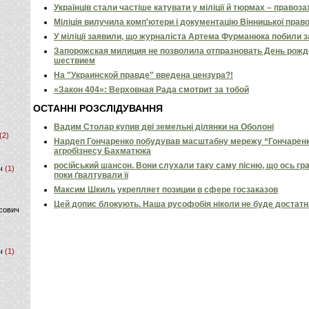
Українців стали частіше катувати у міліції й тюрмах – правоз
Міліція вилучила комп'ютери і документацію Вінницької прав
У міліції заявили, що журналіста Артема Фурманюка побили 
Запорожская милиция не позволила отпразновать День ро
шествием
На "Украинской правде" введена цензура?!
«Закон 404»: Верховная Рада смотрит за тобой
ОСТАННІ РОЗСЛІДУВАННЯ
Вадим Столар купив дві земельні ділянки на Оболоні
(2)
Нардеп Гончаренко побудував масштабну мережу “Гончаренко
агробізнесу Бахматюка
російський шансон. Вони слухали таку саму пісню, що ось гр
ч
(1)
поки ґвалтували її
Максим Шкиль укрепляет позиции в сфере госзаказов
Цей допис блокують. Наша русофобія ніколи не буде достат
сович
ч
(1)