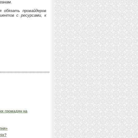
ганам.
я обязать провайдеров
иентов с ресурсами, к
них громадян на
пня»
піх?