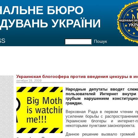
НАЛЬНЕ БЮРО
ДУВАНЬ УКРАЇНИ
SS
Пошук
Украинская блогосфера против введения цензуры в и
октября 28, 2009
Народные депутаты вводят слеж
пользователей Интернет внутри
грубым нарушением конституци
граждан.
Верховная Рада в первом чтении п
усилении борьбы с распространение
Украинские блогеры и интернет-
некоторыми пунктами законопроекта.
Данное решение вызвало громкий 