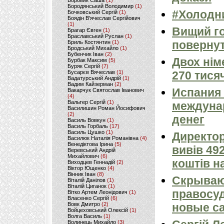
Боровик Саша
(1)
Бородянський Володимир
(1)
#Холодн
Бочковський Сергій
(1)
Боядін В'ячеслав Сергійович
(1)
Вищий го
Брагар Євген
(1)
Браславський Руслан
(1)
поверну
Бриль Костянтин
(1)
Бродський Михайло
(1)
Бубенчик Іван
(2)
Двох нім
Бурбак Максим
(5)
Буряк Сергій
(7)
Бусарєв Вячеслав
(1)
270 тися
Вадатурський Андрій
(1)
Вадим Кайзерман
(2)
Испания
Вакарчук Святослав Іванович
(4)
Вальтер Сергій
(1)
междуна
Василишин Роман Йосифович
(2)
денег
Василь Вовкун
(1)
Василь Горбаль
(17)
Василь Цушко
(1)
Директо
Василюк Наталія Романівна
(4)
Венедіктова Ірина
(5)
вивів 49
Веревський Андрій
Михайлович
(6)
коштів н
Виходцев Геннадій
(2)
Віктор Ющенко
(4)
Вінник Іван
(8)
Скрываю
Віталій Данілов
(1)
Віталій Циганок
(1)
правосу
Вітко Артем Леонідович
(1)
Власенко Сергій
(6)
Вовк Дмитро
(2)
новые с
Войцеховський Олексій
(1)
Волга Василь
(1)
Волинець Михайло
(3)