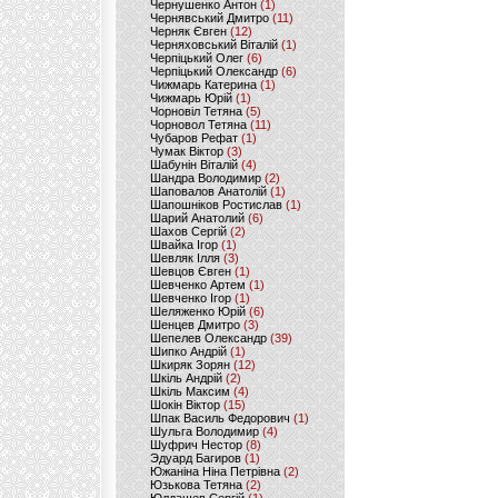
Чернушенко Антон
(1)
Чернявський Дмитро
(11)
Черняк Євген
(12)
Черняховський Віталій
(1)
Черпіцький Олег
(6)
Черпіцький Олександр
(6)
Чижмарь Катерина
(1)
Чижмарь Юрій
(1)
Чорновіл Тетяна
(5)
Чорновол Тетяна
(11)
Чубаров Рефат
(1)
Чумак Віктор
(3)
Шабунін Віталій
(4)
Шандра Володимир
(2)
Шаповалов Анатолій
(1)
Шапошніков Ростислав
(1)
Шарий Анатолий
(6)
Шахов Сергій
(2)
Швайка Ігор
(1)
Шевляк Ілля
(3)
Шевцов Євген
(1)
Шевченко Артем
(1)
Шевченко Ігор
(1)
Шеляженко Юрій
(6)
Шенцев Дмитро
(3)
Шепелев Олександр
(39)
Шипко Андрій
(1)
Шкиряк Зорян
(12)
Шкіль Андрій
(2)
Шкіль Максим
(4)
Шокін Віктор
(15)
Шпак Василь Федорович
(1)
Шульга Володимир
(4)
Шуфрич Нестор
(8)
Эдуард Багиров
(1)
Южаніна Ніна Петрівна
(2)
Юзькова Тетяна
(2)