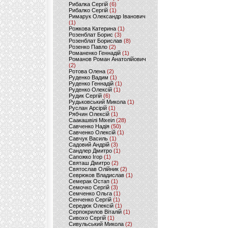
Рибалка Сергій
(6)
Рибалко Сергій
(1)
Римарук Олександр Іванович
(1)
Рожкова Катерина
(1)
Розенблат Борис
(3)
Розенблат Борислав
(8)
Розенко Павло
(2)
Романенко Геннадій
(1)
Романов Роман Анатолійович
(2)
Ротова Олена
(2)
Руденко Вадим
(1)
Руденко Геннадій
(1)
Руденко Олексій
(1)
Рудик Сергій
(6)
Рудьковський Микола
(1)
Руслан Арсірій
(1)
Рябчин Олексій
(1)
Саакашвілі Міхеіл
(28)
Савченко Надія
(50)
Савченко Олексій
(1)
Савчук Василь
(1)
Садовий Андрій
(3)
Сандлер Дмитро
(1)
Сапожко Ігор
(1)
Святаш Дмитро
(2)
Святослав Олійник
(2)
Севрюков Владислав
(1)
Семерак Остап
(1)
Семочко Сергій
(3)
Семченко Ольга
(1)
Сенченко Сергій
(1)
Середюк Олексій
(1)
Серпокрилов Віталій
(1)
Сивохо Сергій
(1)
Сивульський Микола
(2)