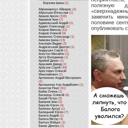
Борзова Ірина
(1)
полезную д
Абромавичус Айварас
(2)
«сверхнадежны
Аброськін В’ячеслав
(1)
заменить мин
Аваков Арсен
(318)
Аврамов Іван
(7)
половине сент
Адамовський Андрій
(2)
Адаріч Олександр
(1)
опубликовать ст
Азаров Микола
(12)
Азаров Олексій
(9)
Акименко Олександр
(1)
Акімова Ірина
(13)
Альперін Вадим
(3)
Андрієвський Дмитро
(1)
Андрушко Сергій
(1)
Апостол Михайло
(1)
Ар'єв Володимир
(1)
Арабей Денис
(1)
Арахамія Давид
(1)
Арбузов Сергій
(44)
Арестович Олексій
Миколайович
(1)
Артеменко Андрій Вікторович
(1)
Артюшенко Ігор Андрійович
(1)
Ахметов Рінат
(51)
Бабак Олена
(1)
Баганець Олексій
(6)
Багрій Петро
(3)
Баканов Іван
(2)
Бакулін Євген
(4)
Баленко Артур
(1)
Балицький Євген
(7)
Балога Андрій
(1)
Балога Віктор
(4)
Балчун Войцех
(1)
Банас Дмитро
(1)