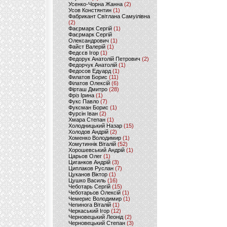
Усенко-Чорна Жанна
(2)
Усов Констянтин
(1)
Фабрикант Світлана Самуілівна
(2)
Фаєрмарк Сергій
(1)
Фаєрмарк Сергій
Олександрович
(1)
Файст Валерій
(1)
Федєєв Ігор
(1)
Федорук Анатолій Петрович
(2)
Федорчук Анатолій
(1)
Федосов Едуард
(1)
Филатов Борис
(11)
Філатов Олексій
(6)
Фірташ Дмитро
(28)
Фріз Ірина
(1)
Фукс Павло
(7)
Фуксман Борис
(1)
Фурсін Іван
(2)
Хмара Степан
(1)
Холодницький Назар
(15)
Холодов Андрій
(2)
Хоменко Володимир
(1)
Хомутиннік Віталій
(52)
Хорошевський Андрій
(1)
Царьов Олег
(1)
Циганков Андрій
(3)
Циплаков Руслан
(7)
Цуканов Віктор
(1)
Цушко Василь
(16)
Чеботарь Сергій
(15)
Чеботарьов Олексій
(1)
Чемерис Володимир
(1)
Чепинога Віталій
(1)
Черкаський Ігор
(12)
Черновецький Леонід
(2)
Черновецький Степан
(3)