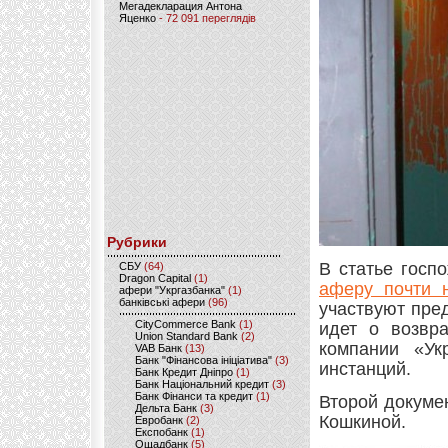
Мегадекларация Антона
Яценко
- 72 091 переглядів
Рубрики
В статье госп
CБУ
(64)
Dragon Capital
(1)
аферу почти 
афери "Укргазбанка"
(1)
банківські афери
(96)
участвуют пре
CityCommerce Bank
(1)
идет о возвр
Union Standard Bank
(2)
компании «Ук
VAB Банк
(13)
Банк "Фінансова ініціатива"
(3)
инстанций.
Банк Кредит Дніпро
(1)
Банк Національний кредит
(3)
Банк Фінанси та кредит
(1)
Второй докуме
Дельта Банк
(3)
Кошкиной.
Евробанк
(2)
Експобанк
(1)
Ощадбанк
(5)