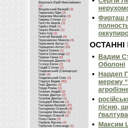
Сергій Л
Воропаєв Юрій Миколайович
(1)
нерухомо
Вощевський Валерій
(2)
Гаврилова Лідія
(2)
Фирташ 
Гаврилюк Михайло
(3)
Гавриш Степан
(1)
Галстян Авагім
(1)
полность
Гарбуз Юрій
(1)
Гацько Василь
(1)
оккупир
Гекко Ігор
(1)
Гелетей Валерій
(4)
Герасименко Микола
(4)
ОСТАННІ
Герасимов Артур
(1)
Геращенко Антон
(15)
Герега Галина
(1)
Герега Олександр
(2)
Вадим Ст
Герман Ганна
(6)
Гетманцев Данило
(3)
Оболоні
Гєллєр Євген
(2)
Гладій Степан
(1)
Гладковський (Свинарчук)
Нардеп 
Олег
(4)
Гладковський Олег
(2)
мережу “
Гладчук Вадим
(82)
Гнап Дмитро
(2)
агробізн
Говда Роман
(1)
Головач Андрій
(2)
Головін Дмитро
(2)
російськ
Голубов Дмитро
(1)
Гольдарб Максим
(1)
пісню, щ
Гонтарева Валерія
(47)
Гончаренко Олексій
(8)
Гончаров Михайло
(1)
ґвалтува
Гончарук Олексій
(2)
Гопко Ганна
(3)
Горбаль Василь
(2)
Максим 
Горбунов Олександр
(1)