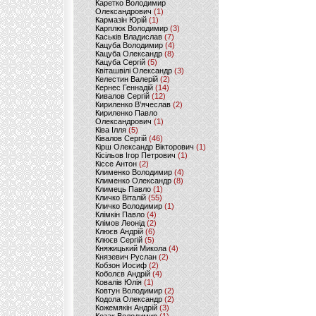
Каретко Володимир
Олександрович
(1)
Кармазін Юрій
(1)
Карплюк Володимир
(3)
Каськів Владислав
(7)
Кацуба Володимир
(4)
Кацуба Олександр
(8)
Кацуба Сергій
(5)
Квіташвілі Олександр
(3)
Келестин Валерій
(2)
Кернес Геннадій
(14)
Кивалов Сергій
(12)
Кириленко В’ячеслав
(2)
Кириленко Павло
Олександрович
(1)
Ківа Ілля
(5)
Ківалов Сергій
(46)
Кірш Олександр Вікторович
(1)
Кісільов Ігор Петрович
(1)
Кіссе Антон
(2)
Клименко Володимир
(4)
Клименко Олександр
(8)
Климець Павло
(1)
Кличко Віталій
(55)
Кличко Володимир
(1)
Клімкін Павло
(4)
Клімов Леонід
(2)
Клюєв Андрій
(6)
Клюєв Сергій
(5)
Княжицький Микола
(4)
Князевич Руслан
(2)
Кобзон Иосиф
(2)
Коболєв Андрій
(4)
Ковалів Юлія
(1)
Ковтун Володимир
(2)
Кодола Олександр
(2)
Кожемякін Андрій
(3)