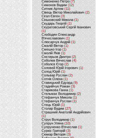
Симоненко Петро
(7)
Симонов Вадим
(12)
Ситник Артем
(11)
Сівець Віктор Миколайович
(2)
Сігал Євген
(3)
Сіньковский Микола
(1)
Скударь Георгій
(1)
Скуратовський Сергій Іванович
(1)
Слободян Олександр
В'ячеславович
(1)
Слюсарчук Андрій
(1)
Смалій Віктор
(1)
Смешко Ігор
(1)
Смолій Яків
(1)
Снєгирьов Дмитро
(2)
Соболев Вячеслав
(4)
Соболєв Єгор
(2)
Соловей Юрій Ігорович
(1)
Солод Юрій
(1)
Сольвар Руслан
(2)
Сотнік Олена
(1)
Ставицький Едуард
(9)
Стаднійчук Роман
(3)
Старикова Ганна
(1)
Стельмах Володимир
(2)
Стефанчук Микола
(1)
Стефанчук Руслан
(1)
Стець Юрій
(1)
Столар Вадим
(27)
Страшний Анатолій Андрійович
(1)
Струк Володимир
(1)
Супрун Уляна
(10)
Супруненко В'ячеслав
(1)
Суркіс Григорій
(3)
Сюмар Вікторія
(3)