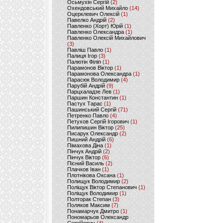
Осьмухін Сергій
(2)
Охендовський Михайло
(14)
Оцерклевич Олексій
(1)
Павелко Андрій
(2)
Павленко (Хорт) Юрій
(1)
Павленко Олександра
(1)
Павленко Олексій Михайлович
(3)
Павліш Павло
(1)
Палиця Ігор
(3)
Палютін Філіп
(1)
Парамонов Віктор
(1)
Парамонова Олександра
(1)
Парасюк Володимир
(4)
Парубій Андрій
(9)
Парцхаладзе Лев
(1)
Паршин Константин
(1)
Пастух Тарас
(1)
Пашинський Сергій
(71)
Петренко Павло
(4)
Петухов Сергій Ігорович
(1)
Пилипишин Віктор
(25)
Писарук Олександр
(2)
Пишний Андрій
(6)
Пімахова Діна
(1)
Пінчук Андрій
(2)
Пінчук Віктор
(6)
Пісний Василь
(2)
Плачков Іван
(1)
Плотнікова Оксана
(1)
Полищук Володимир
(2)
Поліщук Віктор Степанович
(1)
Поліщук Володимир
(1)
Полторак Степан
(3)
Поляков Максим
(7)
Понамарчук Дмитро
(1)
Пономарьов Олександр