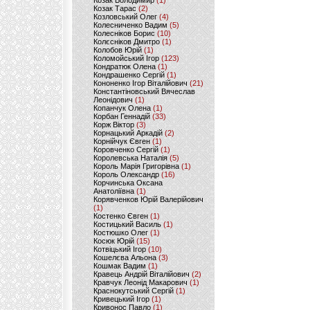
Козак Володимир
(1)
Козак Тарас
(2)
Козловський Олег
(4)
Колесниченко Вадим
(5)
Колесніков Борис
(10)
Колєсніков Дмитро
(1)
Колобов Юрій
(1)
Коломойський Ігор
(123)
Кондратюк Олена
(1)
Кондрашенко Сергій
(1)
Кононенко Ігор Віталійович
(21)
Константіновський Вячеслав
Леонідович
(1)
Копанчук Олена
(1)
Корбан Геннадій
(33)
Корж Віктор
(3)
Корнацький Аркадій
(2)
Корнійчук Євген
(1)
Коровченко Сергій
(1)
Королевська Наталія
(5)
Король Марія Григорівна
(1)
Король Олександр
(16)
Корчинська Оксана
Анатоліївна
(1)
Корявченков Юрій Валерійович
(1)
Костенко Євген
(1)
Костицький Василь
(1)
Костюшко Олег
(1)
Косюк Юрій
(15)
Котвіцький Ігор
(10)
Кошелєва Альона
(3)
Кошмак Вадим
(1)
Кравець Андрій Віталійович
(2)
Кравчук Леонід Макарович
(1)
Краснокутський Сергій
(1)
Кривецький Ігор
(1)
Кривонос Павло
(1)