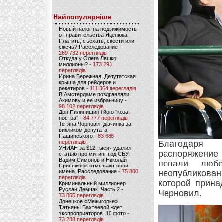
Найпопулярніше
Новый налог на недвижимость
от правительства Яценюка.
Платить, съехать, снести или
сжечь? Расследование
-
269 732 переглядів
Откуда у Олега Ляшко
миллионы?
- 173 293
переглядів
Ирина Бережная. Депутатская
крыша для рейдеров и
рекетиров
- 111 364 переглядів
В Амстердаме поздравляли
Акимову и ее избранницу
-
98 102 переглядів
Дон Пилипишин і його “коза-
ностра”
- 84 777 переглядів
Тетяна Чорновіл: дівчинка за
викликом депутата
Пашинського
- 83 688
переглядів
Благодар
УНИАН за $12 тысяч удалил
распоряжени
статью про митинг под СБУ.
Вадим Симонов и Николай
попали люб
Присяжнюк отмывают свои
имена. Расследование
- 75 800
неопубликован
переглядів
которой прина
Криминальный миллионер
Руслан Демчак. Часть 2
-
Черновил.
73 855 переглядів
Донецкое «Межигорье»
Татьяны Бахтеевой ждет
экспроприаторов. 10 фото
-
73 288 переглядів