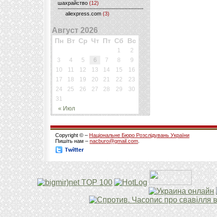
шахрайство
(12)
aliexpress.com
(3)
Август 2026
Пн
Вт
Ср
Чт
Пт
Сб
Вс
1
2
3
4
5
6
7
8
9
10
11
12
13
14
15
16
17
18
19
20
21
22
23
24
25
26
27
28
29
30
31
« Июл
Copyright © –
Національне Бюро Розслідувань України
Пишіть нам –
nacburo@gmail.com
.