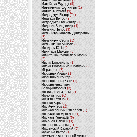
Матвієнко Анатолій
(2)
Матвійчук Едуард
(5)
Матейченко Костянтин
(1)
Матіос Анатолій
(9)
Медведчук Віктор
(74)
Медведь Віктор
(2)
Медведько Олександр
(1)
Медяник Володимир
(4)
Мельник Петро
(3)
Мельничук Максим Дмитрович
(3)
Мельничук Сергій
(1)
Мельніченко Микола
(2)
Мендель Юлія
(2)
Микитась Максим
(8)
Микитенко Роман Леонідович
(2)
Мисик Володимир
(1)
Мисик Володимир Юрійович
(2)
Мізрах Ігор
(3)
Мірошник Андрій
(1)
Мірошниченко Ігор
(3)
Мірошниченко Юрій
(4)
Мірошніченко Іван
Володимирович
(2)
Могильов Анатолій
(2)
Молоток Ігор
(6)
Монтян Тетяна
(4)
Мороко Юрій
(2)
Мосійчук Ігор
(2)
Москалевський В'ячеслав
(1)
Москаленко Ярослав
(1)
Москаль Геннадій
(5)
Мочанов Олексій
(1)
Мошенець Олена
(1)
Мошенский Валерий
(5)
Муженко Віктор
(1)
Мужчиль Олег (Сергій Аміров)