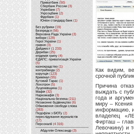
Приватбанк
(50)
Сбербанк России
(3)
Укрінбанк
(7)
Укрсоцбанк
(2)
Фідобанк
(1)
Юніон стандард банк
(1)
Без рубрики
(19)
Безпредєл
(56)
Верховна Рада України
(3)
вибори
(128)
Герої України
(1)
гривня
(3)
Дайджест
(1 233)
Дерибан
(25)
епідемія грипу
(4)
ЄДАПС: приватизація України
(5)
казнокрадство
(1)
Как видим, в
контрабанда
(2)
корупція
(123)
срочной публи
Кримінал
(55)
Кутовий Тарас
(1)
Лохотрон
(5)
Причина отказ
Луценківщина
(1)
выждать с пуб
Мафія
(32)
Наркомафія
(3)
года и аргуме
Національна безпека
(211)
Незаконне будівництво
(6)
миру – Ксения
Обмеження свободи слова
информацию, и
(283)
Педофіли з БЮТу
(2)
владелец «ЛБ
переслідування журналістів
(17)
Фирташ – глав
Персоналії
(4 316)
Левочкину) и 
Абдуллін Олександр
(3)
неприятност