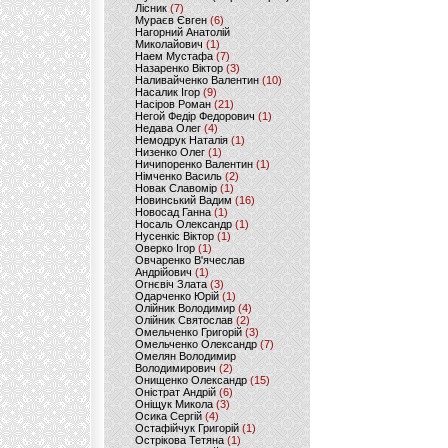
Лісник
(7)
Мураєв Євген
(6)
Нагорний Анатолій
Миколайович
(1)
Наем Мустафа
(7)
Назаренко Віктор
(3)
Наливайченко Валентин
(10)
Насалик Ігор
(9)
Насіров Роман
(21)
Негой Федір Федорович
(1)
Недава Олег
(4)
Немодрук Наталія
(1)
Низенко Олег
(1)
Ничипоренко Валентин
(1)
Німченко Василь
(2)
Новак Славомір
(1)
Новинський Вадим
(16)
Новосад Ганна
(1)
Носаль Олександр
(1)
Нусенкіс Віктор
(1)
Оверко Ігор
(1)
Овчаренко В'ячеслав
Андрійович
(1)
Огнєвіч Злата
(3)
Одарченко Юрій
(1)
Олійник Володимир
(4)
Олійник Святослав
(2)
Омельченко Григорій
(3)
Омельченко Олександр
(7)
Омелян Володимир
Володимирович
(2)
Онищенко Олександр
(15)
Оністрат Андрій
(6)
Оніщук Микола
(3)
Осика Сергій
(4)
Остафійчук Григорій
(1)
Острікова Тетяна
(1)