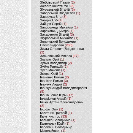
Жебрівський Павло
(2)
Жеваго Констянтин
(8)
Журавський Віталій
(3)
Забарський Владислав
(1)
Заверуха Віта
(3)
Загорій Гліб
(4)
Зайцев Сергій
(1)
Запорожець Михайло
(1)
Зарахович Дмитро
(1)
Захарченко Віталій
(3)
Згуровський Михайло
(1)
Зеленський Володимир
Олександрович
(266)
Злата Огневич (Бордюг Інна)
(2)
Злочевський Микола
(17)
Зозуля Юрій
(1)
Зубик Володимир
(2)
Зубко Геннадій
(1)
Зуєв Максим
(1)
Зюков Юрій
(1)
Іваненко Роман
(2)
Іванісов Роман
(3)
Іванчук Андрій
(2)
Іванчук Андрій Володимирович
(5)
Іванющенко Юрій
(17)
Ілларіонов Андрій
(1)
Ільюк Артем Олександрович
(2)
Іоффе Юлій
(1)
Калетник Григорій
(1)
Калетник Ігор
(33)
Кальцев Володимир
(1)
Камельчук Юрій
(1)
Карабань Володимир
Миколайович
(1)