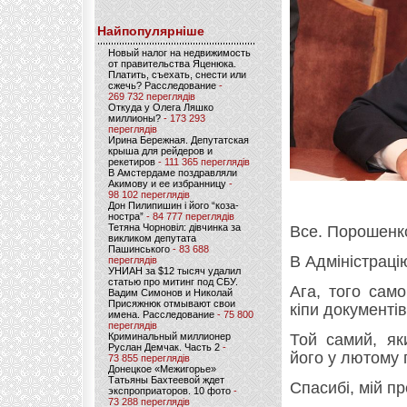
Найпопулярніше
Новый налог на недвижимость
от правительства Яценюка.
Платить, съехать, снести или
сжечь? Расследование
-
269 732 переглядів
Откуда у Олега Ляшко
миллионы?
- 173 293
переглядів
Ирина Бережная. Депутатская
крыша для рейдеров и
рекетиров
- 111 365 переглядів
В Амстердаме поздравляли
Акимову и ее избранницу
-
98 102 переглядів
Дон Пилипишин і його “коза-
ностра”
- 84 777 переглядів
Тетяна Чорновіл: дівчинка за
Все. Порошенко
викликом депутата
Пашинського
- 83 688
В Адміністраці
переглядів
УНИАН за $12 тысяч удалил
статью про митинг под СБУ.
Ага, того сам
Вадим Симонов и Николай
Присяжнюк отмывают свои
кіпи документів 
имена. Расследование
- 75 800
переглядів
Криминальный миллионер
Той самий, як
Руслан Демчак. Часть 2
-
його у лютому
73 855 переглядів
Донецкое «Межигорье»
Татьяны Бахтеевой ждет
Спасибі, мій 
экспроприаторов. 10 фото
-
73 288 переглядів