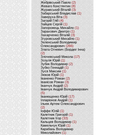
Жебрівський Павло
(2)
Жеваго Констянтин
(8)
Журавський Віталій
(3)
Забарський Владислав
(1)
Заверуха Віта
(3)
Загорій Гліб
(4)
Зайцев Сергій
(1)
Запорожець Михайло
(1)
Зарахович Дмитро
(1)
Захарченко Віталій
(3)
Згуровський Михайло
(1)
Зеленський Володимир
Олександрович
(266)
Злата Огневич (Бордюг Інна)
(2)
Злочевський Микола
(17)
Зозуля Юрій
(1)
Зубик Володимир
(2)
Зубко Геннадій
(1)
Зуєв Максим
(1)
Зюков Юрій
(1)
Іваненко Роман
(2)
Іванісов Роман
(3)
Іванчук Андрій
(2)
Іванчук Андрій Володимирович
(5)
Іванющенко Юрій
(17)
Ілларіонов Андрій
(1)
Ільюк Артем Олександрович
(2)
Іоффе Юлій
(1)
Калетник Григорій
(1)
Калетник Ігор
(33)
Кальцев Володимир
(1)
Камельчук Юрій
(1)
Карабань Володимир
Миколайович
(1)