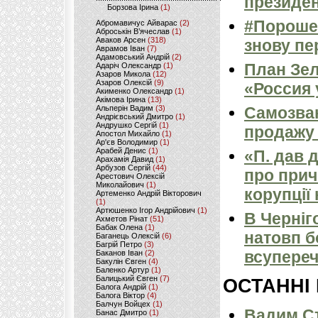
президен
Борзова Ірина
(1)
#Порошен
Абромавичус Айварас
(2)
Аброськін В’ячеслав
(1)
Аваков Арсен
(318)
знову пер
Аврамов Іван
(7)
Адамовський Андрій
(2)
План Зел
Адаріч Олександр
(1)
Азаров Микола
(12)
Азаров Олексій
(9)
«Россия 
Акименко Олександр
(1)
Акімова Ірина
(13)
Альперін Вадим
(3)
Самозван
Андрієвський Дмитро
(1)
Андрушко Сергій
(1)
продажу 
Апостол Михайло
(1)
Ар'єв Володимир
(1)
Арабей Денис
(1)
«П. дав 
Арахамія Давид
(1)
Арбузов Сергій
(44)
про прич
Арестович Олексій
Миколайович
(1)
корупції
Артеменко Андрій Вікторович
(1)
Артюшенко Ігор Андрійович
(1)
В Черніг
Ахметов Рінат
(51)
Бабак Олена
(1)
натовп б
Баганець Олексій
(6)
Багрій Петро
(3)
всупереч
Баканов Іван
(2)
Бакулін Євген
(4)
Баленко Артур
(1)
Балицький Євген
(7)
ОСТАННІ
Балога Андрій
(1)
Балога Віктор
(4)
Балчун Войцех
(1)
Вадим Ст
Банас Дмитро
(1)