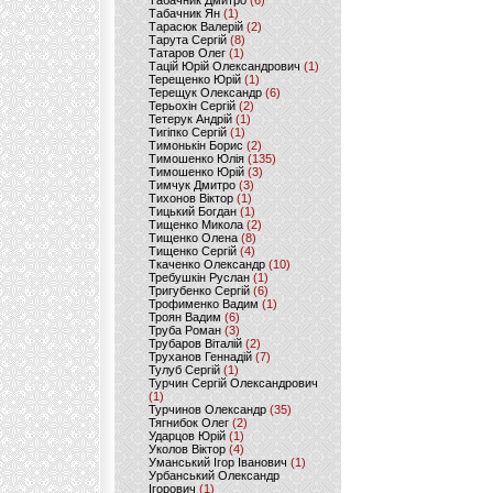
Табачник Дмитро
(6)
Табачник Ян
(1)
Тарасюк Валерій
(2)
Тарута Сергій
(8)
Татаров Олег
(1)
Тацій Юрій Олександрович
(1)
Терещенко Юрій
(1)
Терещук Олександр
(6)
Терьохін Сергій
(2)
Тетерук Андрій
(1)
Тигіпко Сергій
(1)
Тимонькін Борис
(2)
Тимошенко Юлія
(135)
Тимошенко Юрій
(3)
Тимчук Дмитро
(3)
Тихонов Віктор
(1)
Тицький Богдан
(1)
Тищенко Микола
(2)
Тищенко Олена
(8)
Тищенко Сергій
(4)
Ткаченко Олександр
(10)
Требушкін Руслан
(1)
Тригубенко Сергій
(6)
Трофименко Вадим
(1)
Троян Вадим
(6)
Труба Роман
(3)
Трубаров Віталій
(2)
Труханов Геннадій
(7)
Тулуб Сергій
(1)
Турчин Сергій Олександрович
(1)
Турчинов Олександр
(35)
Тягнибок Олег
(2)
Ударцов Юрій
(1)
Уколов Віктор
(4)
Уманський Ігор Іванович
(1)
Урбанський Олександр
Ігорович
(1)