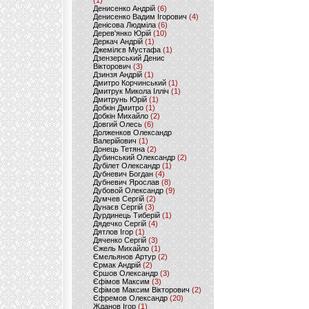
(1)
Денисенко Андрій
(6)
Денисенко Вадим Ігорович
(4)
Денісова Людміла
(6)
Дерев'янко Юрій
(10)
Деркач Андрій
(1)
Джемілєв Мустафа
(1)
Дзензерський Денис
Вікторович
(3)
Дзинзя Андрій
(1)
Дмитро Корчинський
(1)
Дмитрук Микола Ілліч
(1)
Дмитрунь Юрій
(1)
Добкін Дмитро
(1)
Добкін Михайло
(2)
Довгий Олесь
(6)
Долженков Олександр
Валерійович
(1)
Донець Тетяна
(2)
Дубинський Олександр
(2)
Дубілет Олександр
(1)
Дубневич Богдан
(4)
Дубневич Ярослав
(8)
Дубовой Олександр
(9)
Думчев Сергій
(2)
Дунаєв Сергій
(3)
Дурдинець Тиберій
(1)
Дядечко Сергій
(4)
Дятлов Ігор
(1)
Дяченко Сергій
(3)
Єжель Михайло
(1)
Ємельянов Артур
(2)
Єрмак Андрій
(2)
Єршов Олександр
(3)
Єфімов Максим
(3)
Єфімов Максим Вікторович
(2)
Єфремов Олександр
(20)
Жданов Ігор
(1)