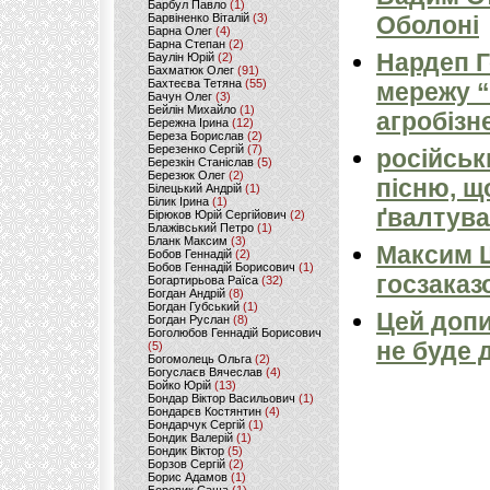
Барбул Павло
(1)
Барвіненко Віталій
(3)
Оболоні
Барна Олег
(4)
Барна Степан
(2)
Нардеп 
Баулін Юрій
(2)
Бахматюк Олег
(91)
Бахтеєва Тетяна
(55)
мережу “
Бачун Олег
(3)
Бейлін Михайло
(1)
агробізн
Бережна Ірина
(12)
Береза Борислав
(2)
Березенко Сергій
(7)
російськ
Березкін Станіслав
(5)
Березюк Олег
(2)
пісню, щ
Білецький Андрій
(1)
Білик Ірина
(1)
ґвалтува
Бірюков Юрій Сергійович
(2)
Блажівський Петро
(1)
Бланк Максим
(3)
Максим 
Бобов Геннадій
(2)
Бобов Геннадій Борисович
(1)
госзаказ
Богартирьова Раїса
(32)
Богдан Андрій
(8)
Богдан Губський
(1)
Цей допи
Богдан Руслан
(8)
Боголюбов Геннадій Борисович
не буде 
(5)
Богомолець Ольга
(2)
Богуслаєв Вячеслав
(4)
Бойко Юрій
(13)
Бондар Віктор Васильович
(1)
Бондарєв Костянтин
(4)
Бондарчук Сергій
(1)
Бондик Валерій
(1)
Бондик Віктор
(5)
Борзов Сергiй
(2)
Борис Адамов
(1)