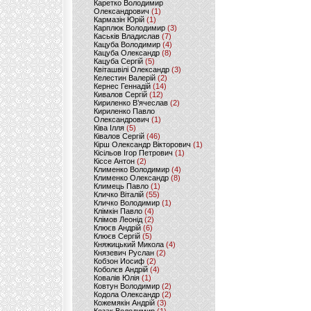
Каретко Володимир
Олександрович
(1)
Кармазін Юрій
(1)
Карплюк Володимир
(3)
Каськів Владислав
(7)
Кацуба Володимир
(4)
Кацуба Олександр
(8)
Кацуба Сергій
(5)
Квіташвілі Олександр
(3)
Келестин Валерій
(2)
Кернес Геннадій
(14)
Кивалов Сергій
(12)
Кириленко В’ячеслав
(2)
Кириленко Павло
Олександрович
(1)
Ківа Ілля
(5)
Ківалов Сергій
(46)
Кірш Олександр Вікторович
(1)
Кісільов Ігор Петрович
(1)
Кіссе Антон
(2)
Клименко Володимир
(4)
Клименко Олександр
(8)
Климець Павло
(1)
Кличко Віталій
(55)
Кличко Володимир
(1)
Клімкін Павло
(4)
Клімов Леонід
(2)
Клюєв Андрій
(6)
Клюєв Сергій
(5)
Княжицький Микола
(4)
Князевич Руслан
(2)
Кобзон Иосиф
(2)
Коболєв Андрій
(4)
Ковалів Юлія
(1)
Ковтун Володимир
(2)
Кодола Олександр
(2)
Кожемякін Андрій
(3)