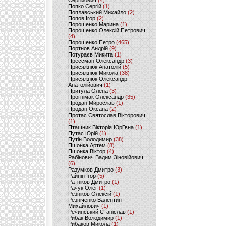
Сергійович
(4)
Попко Сергій
(1)
Поплавський Михайло
(2)
Попов Ігор
(2)
Порошенко Марина
(1)
Порошенко Олексій Петрович
(4)
Порошенко Петро
(465)
Портнов Андрій
(9)
Потураєв Микита
(1)
Прессман Олександр
(3)
Присяжнюк Анатолій
(5)
Присяжнюк Микола
(38)
Присяжнюк Олександр
Анатолійович
(1)
Притула Олена
(3)
Прогнімак Олександр
(35)
Продан Мирослав
(1)
Продан Оксана
(2)
Протас Святослав Вікторович
(1)
Пташник Вікторія Юріївна
(1)
Путас Юрій
(1)
Путін Володимир
(38)
Пшонка Артем
(8)
Пшонка Віктор
(4)
Рабінович Вадим Зіновійович
(6)
Разумков Дмитро
(3)
Райнін Ігор
(5)
Ратніков Дмитро
(1)
Рачук Олег
(1)
Резніков Олексій
(1)
Резніченко Валентин
Михайлович
(1)
Речинський Станіслав
(1)
Рибак Володимир
(1)
Рибаков Микола
(1)