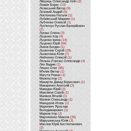
Лівшиць Олександр Ілліч
(2)
Ложкін Борис
(13)
Лозінський Віктор
(9)
Лозовий Андрій
(6)
Локтіонова Наталя
(1)
Лубківський Маркіян
(1)
Лубченко Олексій
(1)
Лук'янчук Руслан Валерійович
(2)
Лукаш Олена
(3)
Луценко Ігор
(4)
Луценко Ірина
(14)
Луценко Юрій
(94)
Львов Богдан
(1)
Льовочкін Сергій
(29)
Льовочкіна Юлія
(7)
Любченко Олексій
(1)
Лялька (Горган) Олександр
(4)
Лях Вадим
(1)
Ляшко Олег
(85)
М'ялик Віктор
(1)
Магута Роман
(1)
Мазепа Ігор
(2)
Макар'ян Давид Борисович
(1)
Макаренко Анатолій
(2)
Македон Юрій
(3)
Максімов Сергій
(1)
Маліков Віталій
(1)
Малінін Олександр
(1)
Манцуров Игорь
(1)
Маркевич Ярослав
Володимирович
(1)
Марков Ігор
(2)
Мартиненко Микола
(26)
Марушевська Юлія
(3)
Маслов Юрій Костянтинович
(2)