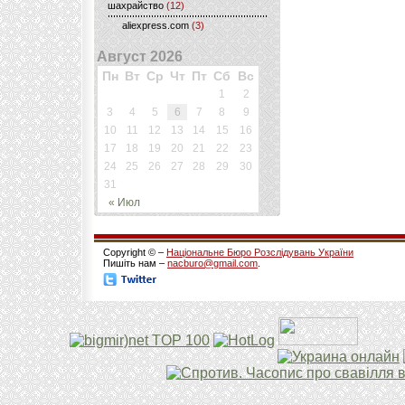
шахрайство
(12)
aliexpress.com
(3)
Август 2026
Пн
Вт
Ср
Чт
Пт
Сб
Вс
1
2
3
4
5
6
7
8
9
10
11
12
13
14
15
16
17
18
19
20
21
22
23
24
25
26
27
28
29
30
31
« Июл
Copyright © –
Національне Бюро Розслідувань України
Пишіть нам –
nacburo@gmail.com
.