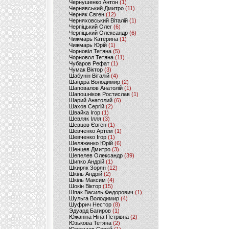
Чернушенко Антон
(1)
Чернявський Дмитро
(11)
Черняк Євген
(12)
Черняховський Віталій
(1)
Черпіцький Олег
(6)
Черпіцький Олександр
(6)
Чижмарь Катерина
(1)
Чижмарь Юрій
(1)
Чорновіл Тетяна
(5)
Чорновол Тетяна
(11)
Чубаров Рефат
(1)
Чумак Віктор
(3)
Шабунін Віталій
(4)
Шандра Володимир
(2)
Шаповалов Анатолій
(1)
Шапошніков Ростислав
(1)
Шарий Анатолий
(6)
Шахов Сергій
(2)
Швайка Ігор
(1)
Шевляк Ілля
(3)
Шевцов Євген
(1)
Шевченко Артем
(1)
Шевченко Ігор
(1)
Шеляженко Юрій
(6)
Шенцев Дмитро
(3)
Шепелев Олександр
(39)
Шипко Андрій
(1)
Шкиряк Зорян
(12)
Шкіль Андрій
(2)
Шкіль Максим
(4)
Шокін Віктор
(15)
Шпак Василь Федорович
(1)
Шульга Володимир
(4)
Шуфрич Нестор
(8)
Эдуард Багиров
(1)
Южаніна Ніна Петрівна
(2)
Юзькова Тетяна
(2)