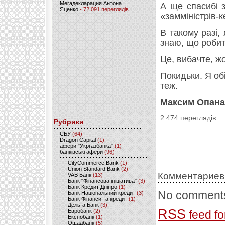
Мегадекларация Антона
А ще спасибі 
Яценко
- 72 091 переглядів
«замміністрів-к
В такому разі,
знаю, що робит
Це, вибачте, ж
Покидьки. Я об
теж.
Максим Опана
2 474 переглядів
Рубрики
CБУ
(64)
Dragon Capital
(1)
афери "Укргазбанка"
(1)
банківські афери
(96)
CityCommerce Bank
(1)
Union Standard Bank
(2)
Комментариев
VAB Банк
(13)
Банк "Фінансова ініціатива"
(3)
Банк Кредит Дніпро
(1)
No comments
Банк Національний кредит
(3)
Банк Фінанси та кредит
(1)
Дельта Банк
(3)
RSS
Евробанк
(2)
feed fo
Експобанк
(1)
Ощадбанк
(5)