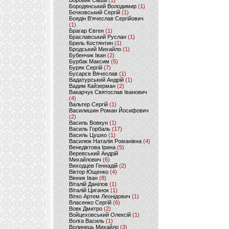
Боровик Саша
(1)
Бородянський Володимир
(1)
Бочковський Сергій
(1)
Боядін В'ячеслав Сергійович
(1)
Брагар Євген
(1)
Браславський Руслан
(1)
Бриль Костянтин
(1)
Бродський Михайло
(1)
Бубенчик Іван
(2)
Бурбак Максим
(5)
Буряк Сергій
(7)
Бусарєв Вячеслав
(1)
Вадатурський Андрій
(1)
Вадим Кайзерман
(2)
Вакарчук Святослав Іванович
(4)
Вальтер Сергій
(1)
Василишин Роман Йосифович
(2)
Василь Вовкун
(1)
Василь Горбаль
(17)
Василь Цушко
(1)
Василюк Наталія Романівна
(4)
Венедіктова Ірина
(5)
Веревський Андрій
Михайлович
(6)
Виходцев Геннадій
(2)
Віктор Ющенко
(4)
Вінник Іван
(8)
Віталій Данілов
(1)
Віталій Циганок
(1)
Вітко Артем Леонідович
(1)
Власенко Сергій
(6)
Вовк Дмитро
(2)
Войцеховський Олексій
(1)
Волга Василь
(1)
Волинець Михайло
(3)