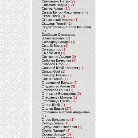
Симоненко Петро
(7)
Симонов Вадим
(12)
Ситник Артем
(11)
Сівець Віктор Миколайович
(2)
Сігал Євген
(3)
Сіньковский Микола
(1)
Скударь Георгій
(1)
Скуратовський Сергій Іванович
(1)
Слободян Олександр
В'ячеславович
(1)
Слюсарчук Андрій
(1)
Смалій Віктор
(1)
Смешко Ігор
(1)
Смолій Яків
(1)
Снєгирьов Дмитро
(2)
Соболев Вячеслав
(4)
Соболєв Єгор
(2)
Соловей Юрій Ігорович
(1)
Солод Юрій
(1)
Сольвар Руслан
(2)
Сотнік Олена
(1)
Ставицький Едуард
(9)
Стаднійчук Роман
(3)
Старикова Ганна
(1)
Стельмах Володимир
(2)
Стефанчук Микола
(1)
Стефанчук Руслан
(1)
Стець Юрій
(1)
Столар Вадим
(27)
Страшний Анатолій Андрійович
(1)
Струк Володимир
(1)
Супрун Уляна
(10)
Супруненко В'ячеслав
(1)
Суркіс Григорій
(3)
Сюмар Вікторія
(3)