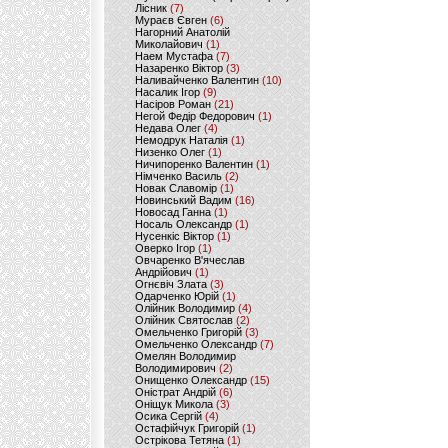
Лісник
(7)
Мураєв Євген
(6)
Нагорний Анатолій
Миколайович
(1)
Наем Мустафа
(7)
Назаренко Віктор
(3)
Наливайченко Валентин
(10)
Насалик Ігор
(9)
Насіров Роман
(21)
Негой Федір Федорович
(1)
Недава Олег
(4)
Немодрук Наталія
(1)
Низенко Олег
(1)
Ничипоренко Валентин
(1)
Німченко Василь
(2)
Новак Славомір
(1)
Новинський Вадим
(16)
Новосад Ганна
(1)
Носаль Олександр
(1)
Нусенкіс Віктор
(1)
Оверко Ігор
(1)
Овчаренко В'ячеслав
Андрійович
(1)
Огнєвіч Злата
(3)
Одарченко Юрій
(1)
Олійник Володимир
(4)
Олійник Святослав
(2)
Омельченко Григорій
(3)
Омельченко Олександр
(7)
Омелян Володимир
Володимирович
(2)
Онищенко Олександр
(15)
Оністрат Андрій
(6)
Оніщук Микола
(3)
Осика Сергій
(4)
Остафійчук Григорій
(1)
Острікова Тетяна
(1)