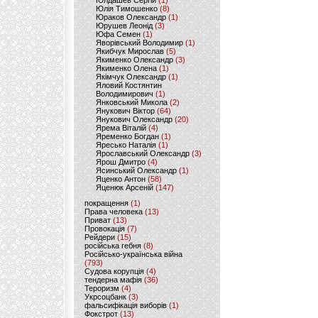
Юлдашев Сергій
(1)
Юлія Тимошенко
(8)
Юраков Олександр
(1)
Юрушев Леонід
(3)
Юфа Семен
(1)
Яворівський Володимир
(1)
Якибчук Мирослав
(5)
Якименко Олександр
(3)
Якименко Олена
(1)
Якімчук Олександр
(1)
Яловий Костянтин
Володимирович
(1)
Янковський Микола
(2)
Янукович Віктор
(64)
Янукович Олександр
(20)
Ярема Віталій
(4)
Яременко Богдан
(1)
Яресько Наталія
(1)
Ярославський Олександр
(3)
Ярош Дмитро
(4)
Ясинський Олександр
(1)
Яценко Антон
(58)
Яценюк Арсеній
(147)
покращення
(1)
Права человека
(13)
Приват
(13)
Провокація
(7)
Рейдери
(15)
російська гебня
(8)
Російсько-українська війна
(793)
Судова корупція
(4)
тендерна мафія
(36)
Тероризм
(4)
Укрсоцбанк
(3)
фальсифікація виборів
(1)
Фокстрот
(13)