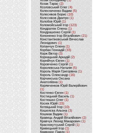
Козак Володимир
(1)
Козак Тарас
(2)
Козловський Олег
(4)
Колесниченко Вадим
(5)
Колесніков Борис
(10)
Колєсніков Дмитро
(1)
Колобов Юрій
(1)
Коломойський Ігор
(123)
Кондратюк Олена
(1)
Кондрашенко Сергій
(1)
Кононенко Ігор Віталійович
(21)
Константіновський Вячеслав
Леонідович
(1)
Копанчук Олена
(1)
Корбан Геннадій
(33)
Корж Віктор
(3)
Корнацький Аркадій
(2)
Корнійчук Євген
(1)
Коровченко Сергій
(1)
Королевська Наталія
(5)
Король Марія Григорівна
(1)
Король Олександр
(16)
Корчинська Оксана
Анатоліївна
(1)
Корявченков Юрій Валерійович
(1)
Костенко Євген
(1)
Костицький Василь
(1)
Костюшко Олег
(1)
Косюк Юрій
(15)
Котвіцький Ігор
(10)
Кошелєва Альона
(3)
Кошмак Вадим
(1)
Кравець Андрій Віталійович
(2)
Кравчук Леонід Макарович
(1)
Краснокутський Сергій
(1)
Кривецький Ігор
(1)
Кривонос Павло
(1)