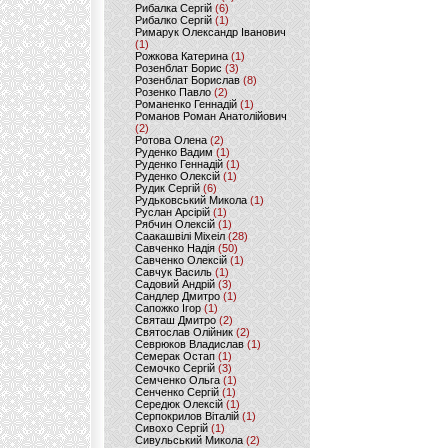
Рибалка Сергій
(6)
Рибалко Сергій
(1)
Римарук Олександр Іванович
(1)
Рожкова Катерина
(1)
Розенблат Борис
(3)
Розенблат Борислав
(8)
Розенко Павло
(2)
Романенко Геннадій
(1)
Романов Роман Анатолійович
(2)
Ротова Олена
(2)
Руденко Вадим
(1)
Руденко Геннадій
(1)
Руденко Олексій
(1)
Рудик Сергій
(6)
Рудьковський Микола
(1)
Руслан Арсірій
(1)
Рябчин Олексій
(1)
Саакашвілі Міхеіл
(28)
Савченко Надія
(50)
Савченко Олексій
(1)
Савчук Василь
(1)
Садовий Андрій
(3)
Сандлер Дмитро
(1)
Сапожко Ігор
(1)
Святаш Дмитро
(2)
Святослав Олійник
(2)
Севрюков Владислав
(1)
Семерак Остап
(1)
Семочко Сергій
(3)
Семченко Ольга
(1)
Сенченко Сергій
(1)
Середюк Олексій
(1)
Серпокрилов Віталій
(1)
Сивохо Сергій
(1)
Сивульський Микола
(2)