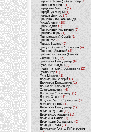
Горган (Лялька) Олександр
(1)
Гордеєв Денис
(1)
Гордієнко Микола
(1)
Гордійчук Андрій
(1)
Гордон Дмитро
(7)
Грановський Олександр
Михайлович
(10)
Гриб Вадим
(1)
Григоришин Костянтин
(5)
Гримчак Юрій
(1)
Гриневецький Сергій
(1)
Гринів Ігор
(3)
Грицак Василь
(2)
Грицак Василь Сергійович
(4)
Гриценко Анатолій
(8)
Грішин Костянтин (Семен
Семенченко)
(8)
Гройсман Володимир
(62)
Губський Богдан
(3)
Гудзь Наталія Ярославівна
(2)
Гужва Ігор
(1)
Гута Микола
(1)
Давиденко Валерій
(1)
Данилець Володимир
(1)
Данилюк Олександр
Олександрович
(6)
Данченко Олександр
(3)
Дегрик Олена
(1)
Дейдей Євген Сергійович
(9)
Дейнеко Сергій
(1)
Демішкан Володимир
(1)
Демчак Руслан
(12)
Демченко Людмила
(1)
Демчина Павло
(4)
Демчишин Володимир
(5)
Демчук Ольга
(1)
Денисенко Анатолій Петрович