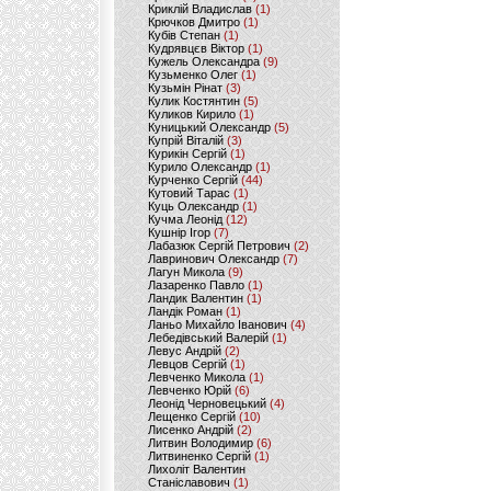
Криклій Владислав
(1)
Крючков Дмитро
(1)
Кубів Степан
(1)
Кудрявцєв Віктор
(1)
Кужель Олександра
(9)
Кузьменко Олег
(1)
Кузьмін Рінат
(3)
Кулик Костянтин
(5)
Куликов Кирило
(1)
Куницький Олександр
(5)
Купрій Віталій
(3)
Курикін Сергій
(1)
Курило Олександр
(1)
Курченко Сергій
(44)
Кутовий Тарас
(1)
Куць Олександр
(1)
Кучма Леонід
(12)
Кушнір Ігор
(7)
Лабазюк Сергій Петрович
(2)
Лавринович Олександр
(7)
Лагун Микола
(9)
Лазаренко Павло
(1)
Ландик Валентин
(1)
Ландік Роман
(1)
Ланьо Михайло Іванович
(4)
Лебедівський Валерій
(1)
Левус Андрій
(2)
Левцов Сергій
(1)
Левченко Микола
(1)
Левченко Юрій
(6)
Леонід Черновецький
(4)
Лещенко Сергій
(10)
Лисенко Андрій
(2)
Литвин Володимир
(6)
Литвиненко Сергій
(1)
Лихоліт Валентин
Станіславович
(1)