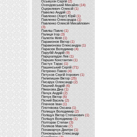
Осьмухін Сергій
(2)
Охендовський Михайло
(14)
Оцерклевич Олексій
(1)
Павелко Андрій
(2)
Павленко (Хорт) Юрій
(1)
Павленко Олександра
(1)
Павленко Олексій Михайлович
(3)
Павліш Павло
(1)
Палиця Ігор
(3)
Палютін Філіп
(1)
Парамонов Віктор
(1)
Парамонова Олександра
(1)
Парасюк Володимир
(4)
Парубій Андрій
(9)
Парцхаладзе Лев
(1)
Паршин Константин
(1)
Пастух Тарас
(1)
Пашинський Сергій
(71)
Петренко Павло
(4)
Петухов Сергій Ігорович
(1)
Пилипишин Віктор
(25)
Писарук Олександр
(2)
Пишний Андрій
(6)
Пімахова Діна
(1)
Пінчук Андрій
(2)
Пінчук Віктор
(6)
Пісний Василь
(2)
Плачков Іван
(1)
Плотнікова Оксана
(1)
Полищук Володимир
(2)
Поліщук Віктор Степанович
(1)
Поліщук Володимир
(1)
Полторак Степан
(3)
Поляков Максим
(7)
Понамарчук Дмитро
(1)
Пономарьов Олександр