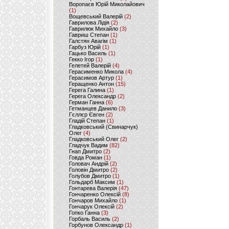
Воропаєв Юрій Миколайович
(1)
Вощевський Валерій
(2)
Гаврилова Лідія
(2)
Гаврилюк Михайло
(3)
Гавриш Степан
(1)
Галстян Авагім
(1)
Гарбуз Юрій
(1)
Гацько Василь
(1)
Гекко Ігор
(1)
Гелетей Валерій
(4)
Герасименко Микола
(4)
Герасимов Артур
(1)
Геращенко Антон
(15)
Герега Галина
(1)
Герега Олександр
(2)
Герман Ганна
(6)
Гетманцев Данило
(3)
Гєллєр Євген
(2)
Гладій Степан
(1)
Гладковський (Свинарчук)
Олег
(4)
Гладковський Олег
(2)
Гладчук Вадим
(82)
Гнап Дмитро
(2)
Говда Роман
(1)
Головач Андрій
(2)
Головін Дмитро
(2)
Голубов Дмитро
(1)
Гольдарб Максим
(1)
Гонтарева Валерія
(47)
Гончаренко Олексій
(8)
Гончаров Михайло
(1)
Гончарук Олексій
(2)
Гопко Ганна
(3)
Горбаль Василь
(2)
Горбунов Олександр
(1)