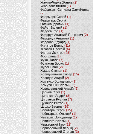
Усенко-Чорна Жанна
(2)
Усов Констянтин
(1)
Фабрикант Світлана Самуілівна
(2)
Фаєрмарк Сергій
(1)
Фаєрмарк Сергій
Олександрович
(1)
Файст Валерій
(1)
Федєєв Ігор
(1)
Федорук Анатолій Петрович
(2)
Федорчук Анатолій
(1)
Федосов Едуард
(1)
Филатов Борис
(11)
Філатов Олексій
(6)
Фірташ Дмитро
(28)
Фріз Ірина
(1)
Фукс Павло
(7)
Фуксман Борис
(1)
Фурсін Іван
(2)
Хмара Степан
(1)
Холодницький Назар
(15)
Холодов Андрій
(2)
Хоменко Володимир
(1)
Хомутиннік Віталій
(52)
Хорошевський Андрій
(1)
Царьов Олег
(1)
Циганков Андрій
(3)
Циплаков Руслан
(7)
Цуканов Віктор
(1)
Цушко Василь
(16)
Чеботарь Сергій
(15)
Чеботарьов Олексій
(1)
Чемерис Володимир
(1)
Чепинога Віталій
(1)
Черкаський Ігор
(12)
Черновецький Леонід
(2)
Черновецький Степан
(3)