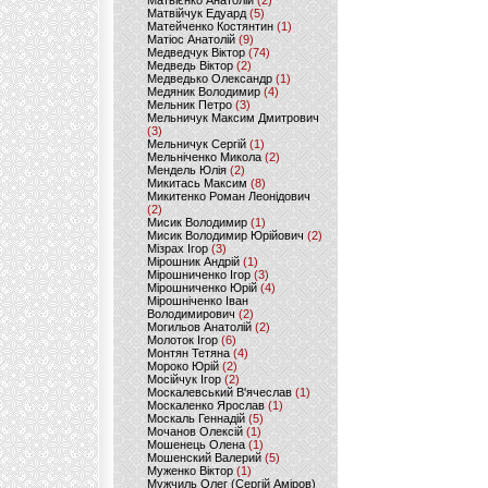
Матвієнко Анатолій
(2)
Матвійчук Едуард
(5)
Матейченко Костянтин
(1)
Матіос Анатолій
(9)
Медведчук Віктор
(74)
Медведь Віктор
(2)
Медведько Олександр
(1)
Медяник Володимир
(4)
Мельник Петро
(3)
Мельничук Максим Дмитрович
(3)
Мельничук Сергій
(1)
Мельніченко Микола
(2)
Мендель Юлія
(2)
Микитась Максим
(8)
Микитенко Роман Леонідович
(2)
Мисик Володимир
(1)
Мисик Володимир Юрійович
(2)
Мізрах Ігор
(3)
Мірошник Андрій
(1)
Мірошниченко Ігор
(3)
Мірошниченко Юрій
(4)
Мірошніченко Іван
Володимирович
(2)
Могильов Анатолій
(2)
Молоток Ігор
(6)
Монтян Тетяна
(4)
Мороко Юрій
(2)
Мосійчук Ігор
(2)
Москалевський В'ячеслав
(1)
Москаленко Ярослав
(1)
Москаль Геннадій
(5)
Мочанов Олексій
(1)
Мошенець Олена
(1)
Мошенский Валерий
(5)
Муженко Віктор
(1)
Мужчиль Олег (Сергій Аміров)