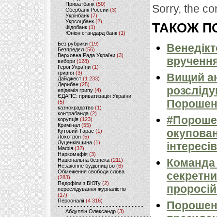
Приватбанк
(50)
Sorry, the co
Сбербанк России
(3)
Укрінбанк
(7)
Укрсоцбанк
(2)
ТАКОЖ ПО
Фідобанк
(1)
Юніон стандард банк
(1)
Без рубрики
(19)
Венедікт
Безпредєл
(56)
Верховна Рада України
(3)
вручення
вибори
(128)
Герої України
(1)
гривня
(3)
Вищий ан
Дайджест
(1 233)
Дерибан
(25)
розсліду
епідемія грипу
(4)
ЄДАПС: приватизація України
Порошен
(5)
казнокрадство
(1)
контрабанда
(2)
#Порошен
корупція
(123)
Кримінал
(55)
окупован
Кутовий Тарас
(1)
Лохотрон
(5)
Луценківщина
(1)
інтересів
Мафія
(32)
Наркомафія
(3)
Команда 
Національна безпека
(211)
Незаконне будівництво
(6)
Обмеження свободи слова
секретни
(283)
Педофіли з БЮТу
(2)
проросій
переслідування журналістів
(17)
Персоналії
(4 316)
Порошенк
Абдуллін Олександр
(3)