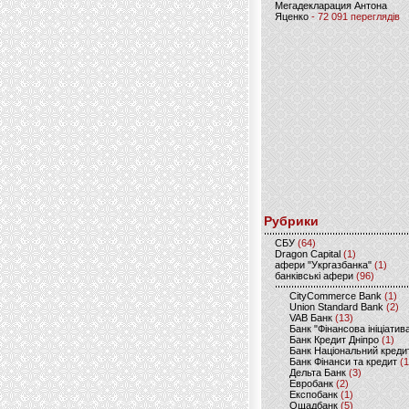
Мегадекларация Антона
Яценко
- 72 091 переглядів
Рубрики
CБУ
(64)
Dragon Capital
(1)
афери "Укргазбанка"
(1)
банківські афери
(96)
CityCommerce Bank
(1)
Union Standard Bank
(2)
VAB Банк
(13)
Банк "Фінансова ініціатив
Банк Кредит Дніпро
(1)
Банк Національний креди
Банк Фінанси та кредит
(1
Дельта Банк
(3)
Евробанк
(2)
Експобанк
(1)
Ощадбанк
(5)