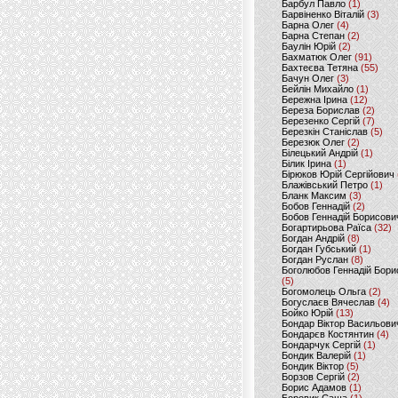
Барбул Павло
(1)
Барвіненко Віталій
(3)
Барна Олег
(4)
Барна Степан
(2)
Баулін Юрій
(2)
Бахматюк Олег
(91)
Бахтеєва Тетяна
(55)
Бачун Олег
(3)
Бейлін Михайло
(1)
Бережна Ірина
(12)
Береза Борислав
(2)
Березенко Сергій
(7)
Березкін Станіслав
(5)
Березюк Олег
(2)
Білецький Андрій
(1)
Білик Ірина
(1)
Бірюков Юрій Сергійович
Блажівський Петро
(1)
Бланк Максим
(3)
Бобов Геннадій
(2)
Бобов Геннадій Борисови
Богартирьова Раїса
(32)
Богдан Андрій
(8)
Богдан Губський
(1)
Богдан Руслан
(8)
Боголюбов Геннадій Бори
(5)
Богомолець Ольга
(2)
Богуслаєв Вячеслав
(4)
Бойко Юрій
(13)
Бондар Віктор Васильови
Бондарєв Костянтин
(4)
Бондарчук Сергій
(1)
Бондик Валерій
(1)
Бондик Віктор
(5)
Борзов Сергiй
(2)
Борис Адамов
(1)