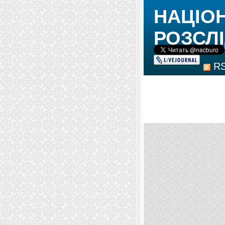
НАЦІО
РОЗСЛІ
R