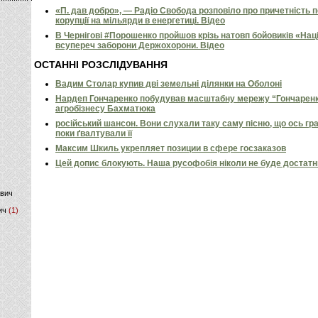
«П. дав добро», — Радіо Свобода розповіло про причетність 
корупції на мільярди в енергетиці. Відео
)
В Чернігові #Порошенко пройшов крізь натовп бойовиків «Нац
всупереч заборони Держохорони. Відео
ОСТАННІ РОЗСЛІДУВАННЯ
Вадим Столар купив дві земельні ділянки на Оболоні
Нардеп Гончаренко побудував масштабну мережу “Гончаренко
агробізнесу Бахматюка
російський шансон. Вони слухали таку саму пісню, що ось гр
поки ґвалтували її
Максим Шкиль укрепляет позиции в сфере госзаказов
Цей допис блокують. Наша русофобія ніколи не буде достат
ович
ич
(1)