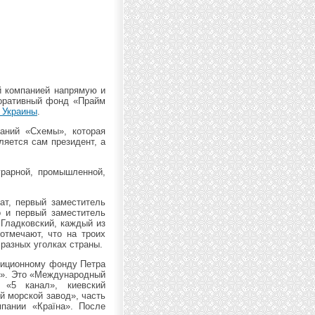
й компанией напрямую и
оративный фонд «Прайм
 Украины
.
аний «Схемы», которая
яется сам президент, а
грарной, промышленной,
т, первый заместитель
о и первый заместитель
 Гладковский, каждый из
отмечают, что на троих
разных уголках страны.
стиционному фонду Петра
л». Это «Международный
, «5 канал», киевский
й морской завод», часть
пании «Країна». После