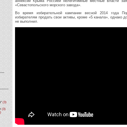
аннексии Крыма Россией нелегитимные местные власти зая
«Севастопольского морского завода».
Во время избирательной кампании весной 2014 года По
избирателям продать свои активы, кроме «5 канала», однако д
не выполнил.
а"
(3)
т
(3)
)