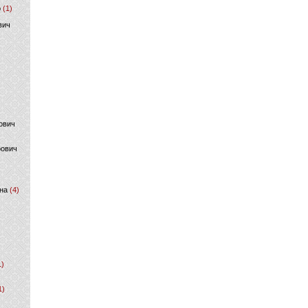
р
(1)
вич
ович
фович
на
(4)
1)
1)