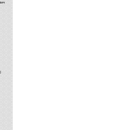
вич
)