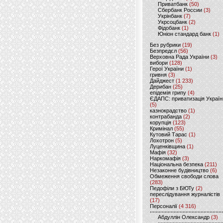
Приватбанк
(50)
Сбербанк России
(3)
Укрінбанк
(7)
Укрсоцбанк
(2)
Фідобанк
(1)
Юніон стандард банк
(1)
Без рубрики
(19)
Безпредєл
(56)
Верховна Рада України
(3)
вибори
(128)
Герої України
(1)
гривня
(3)
Дайджест
(1 233)
Дерибан
(25)
епідемія грипу
(4)
ЄДАПС: приватизація Україн
(5)
казнокрадство
(1)
контрабанда
(2)
корупція
(123)
Кримінал
(55)
Кутовий Тарас
(1)
Лохотрон
(5)
Луценківщина
(1)
Мафія
(32)
Наркомафія
(3)
Національна безпека
(211)
Незаконне будівництво
(6)
Обмеження свободи слова
(283)
Педофіли з БЮТу
(2)
переслідування журналістів
(17)
Персоналії
(4 316)
Абдуллін Олександр
(3)