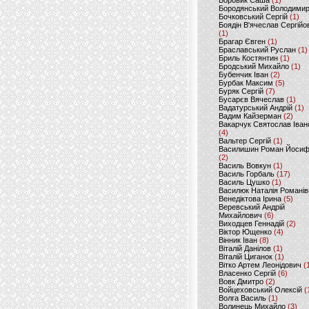
Боровик Саша
(1)
Бородянський Володими
Бочковський Сергій
(1)
Боядін В'ячеслав Сергійо
(1)
Брагар Євген
(1)
Браславський Руслан
(1)
Бриль Костянтин
(1)
Бродський Михайло
(1)
Бубенчик Іван
(2)
Бурбак Максим
(5)
Буряк Сергій
(7)
Бусарєв Вячеслав
(1)
Вадатурський Андрій
(1)
Вадим Кайзерман
(2)
Вакарчук Святослав Іван
(4)
Вальтер Сергій
(1)
Василишин Роман Йоси
(2)
Василь Вовкун
(1)
Василь Горбаль
(17)
Василь Цушко
(1)
Василюк Наталія Романів
Венедіктова Ірина
(5)
Веревський Андрій
Михайлович
(6)
Виходцев Геннадій
(2)
Віктор Ющенко
(4)
Вінник Іван
(8)
Віталій Данілов
(1)
Віталій Циганок
(1)
Вітко Артем Леонідович
(
Власенко Сергій
(6)
Вовк Дмитро
(2)
Войцеховський Олексій
(
Волга Василь
(1)
Волинець Михайло
(3)