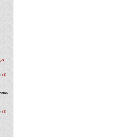
(2)
ч
(1)
сович
ч
(1)