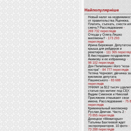
Найпопулярніше
Новый налог на недвижимос
от правительства Яценюка.
Платить, съехать, снести ил
сжечь? Расследование
-
269 732 переглядів
Откуда у Олега Ляшко
миллионы?
- 173 293
переглядів
Ирина Бережная. Депутатск
крыша для рейдеров и
рекетиров
- 111 365 перегляд
В Амстердаме поздравляли
Акимову и ее избранницу
-
98 102 переглядів
Дон Пилипишин і його “коза-
ностра”
- 84 777 переглядів
Тетяна Чорновіл: дівчинка за
викликом депутата
Пашинського
- 83 688
переглядів
УНИАН за $12 тысяч удалил
статью про митинг под СБУ.
Вадим Симонов и Николай
Присяжнюк отмывают свои
имена. Расследование
- 75 
переглядів
Криминальный миллионер
Руслан Демчак. Часть 2
-
73 855 переглядів
Донецкое «Межигорье»
Татьяны Бахтеевой ждет
экспроприаторов. 10 фото
-
73 288 переглядів