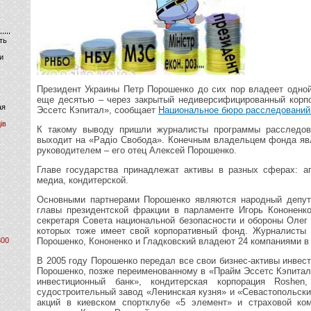
ть
и
Президент Украины Петр Порошенко до сих пор владеет одно
еще десятью – через закрытый недиверсифицированный корп
ая
Эссетс Кэпитал», сообщает
Национальное бюро расследований
ів
К такому выводу пришли журналисты программы расследов
выходит на «Радіо Свобода». Конечным владельцем фонда явл
руководителем – его отец Алексей Порошенко.
Главе государства принадлежат активы в разных сферах: а
медиа, кондитерской.
Основными партнерами Порошенко являются народный депута
главы президентской фракции в парламенте Игорь Кононенк
секретаря Совета национальной безопасности и обороны Олег
которых тоже имеет свой корпоративный фонд. Журналисты 
800
Порошенко, Кононенко и Гладковский владеют 24 компаниями в 
В 2005 году Порошенко передал все свои бизнес-активы инве
Порошенко, позже переименованному в «Прайм Эссетс Кэпита
инвестиционный банк», кондитерская корпорация Roshen
судостроительный завод «Ленинская кузня» и «Севастопольски
акций в киевском спортклубе «5 элемент» и страховой ком