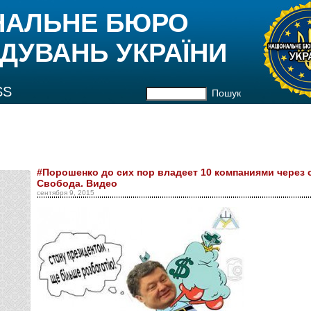
НАЛЬНЕ БЮРО
ДУВАНЬ УКРАЇНИ
SS
Пошук
#Порошенко до сих пор владеет 10 компаниями через 
Свобода. Видео
сентября 9, 2015