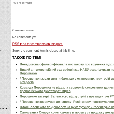
938 переглядів
Комментариев нет
No comments yet.
RSS
feed for comments on this post.
и
Sorry, the comment form is closed at this time.
ТАКОЖ ПО ТЕМІ
Венедіктова сфальсифікувала постанову про вручення підо
Вищий антикорупційний суд зобов’язав НАБУ розслідувати п
Порошенка
#Порошенко назвав зняття блокади з окупованих територій з
інтересів
Команда Порошенка не віддала сервери із секретними даним
проросійського диктатора? Відео
Порошенко застеріг Зеленского від зустрічі з президентом РФ
#Порошенко звернувся до народу: Росія знову перетнула черво
План Зеленского по Донбассу на руку путину: «Россия уже н
Самозванка Супрун хочет сажать в тюрьму за продажу лекар