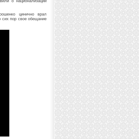
вили о национализации
рошенко цинично врал
о сих пор свое обещание