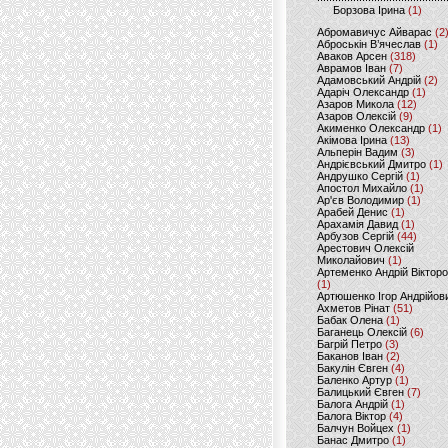
Борзова Ірина
(1)
Абромавичус Айварас
(2
Аброськін В’ячеслав
(1)
Аваков Арсен
(318)
Аврамов Іван
(7)
Адамовський Андрій
(2)
Адаріч Олександр
(1)
Азаров Микола
(12)
Азаров Олексій
(9)
Акименко Олександр
(1)
Акімова Ірина
(13)
Альперін Вадим
(3)
Андрієвський Дмитро
(1)
Андрушко Сергій
(1)
Апостол Михайло
(1)
Ар'єв Володимир
(1)
Арабей Денис
(1)
Арахамія Давид
(1)
Арбузов Сергій
(44)
Арестович Олексій
Миколайович
(1)
Артеменко Андрій Віктор
(1)
Артюшенко Ігор Андрійов
Ахметов Рінат
(51)
Бабак Олена
(1)
Баганець Олексій
(6)
Багрій Петро
(3)
Баканов Іван
(2)
Бакулін Євген
(4)
Баленко Артур
(1)
Балицький Євген
(7)
Балога Андрій
(1)
Балога Віктор
(4)
Балчун Войцех
(1)
Банас Дмитро
(1)