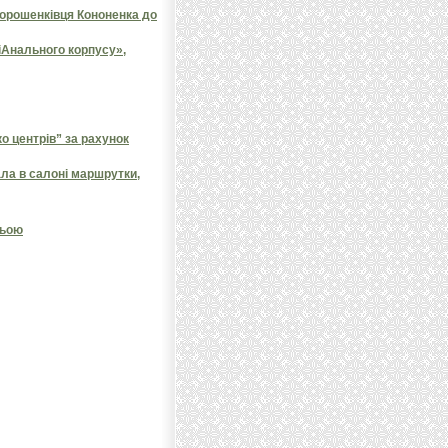
порошенківця Кононенка до
іАнального корпусу»,
 центрів” за рахунок
ала в салоні маршрутки,
ньою