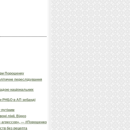
зри Порошенку
олітичне переслідування
радою національних
и РНБО в АП зебанді
 путіним
ні лінії. Відео
е агрессор», — #Порошенко
ств без рецепта