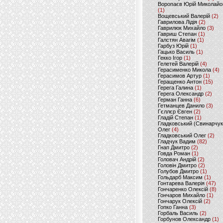
Воропаєв Юрій Миколайо
(1)
Вощевський Валерій
(2)
Гаврилова Лідія
(2)
Гаврилюк Михайло
(3)
Гавриш Степан
(1)
Галстян Авагім
(1)
Гарбуз Юрій
(1)
Гацько Василь
(1)
Гекко Ігор
(1)
Гелетей Валерій
(4)
Герасименко Микола
(4)
Герасимов Артур
(1)
Геращенко Антон
(15)
Герега Галина
(1)
Герега Олександр
(2)
Герман Ганна
(6)
Гетманцев Данило
(3)
Гєллєр Євген
(2)
Гладій Степан
(1)
Гладковський (Свинарчук
Олег
(4)
Гладковський Олег
(2)
Гладчук Вадим
(82)
Гнап Дмитро
(2)
Говда Роман
(1)
Головач Андрій
(2)
Головін Дмитро
(2)
Голубов Дмитро
(1)
Гольдарб Максим
(1)
Гонтарева Валерія
(47)
Гончаренко Олексій
(8)
Гончаров Михайло
(1)
Гончарук Олексій
(2)
Гопко Ганна
(3)
Горбаль Василь
(2)
Горбунов Олександр
(1)