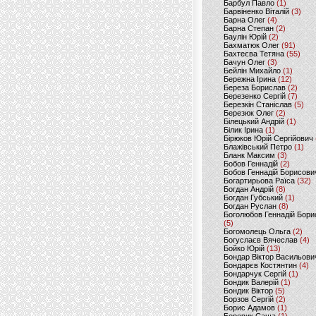
Барбул Павло
(1)
Барвіненко Віталій
(3)
Барна Олег
(4)
Барна Степан
(2)
Баулін Юрій
(2)
Бахматюк Олег
(91)
Бахтеєва Тетяна
(55)
Бачун Олег
(3)
Бейлін Михайло
(1)
Бережна Ірина
(12)
Береза Борислав
(2)
Березенко Сергій
(7)
Березкін Станіслав
(5)
Березюк Олег
(2)
Білецький Андрій
(1)
Білик Ірина
(1)
Бірюков Юрій Сергійович
Блажівський Петро
(1)
Бланк Максим
(3)
Бобов Геннадій
(2)
Бобов Геннадій Борисови
Богартирьова Раїса
(32)
Богдан Андрій
(8)
Богдан Губський
(1)
Богдан Руслан
(8)
Боголюбов Геннадій Бори
(5)
Богомолець Ольга
(2)
Богуслаєв Вячеслав
(4)
Бойко Юрій
(13)
Бондар Віктор Васильови
Бондарєв Костянтин
(4)
Бондарчук Сергій
(1)
Бондик Валерій
(1)
Бондик Віктор
(5)
Борзов Сергiй
(2)
Борис Адамов
(1)