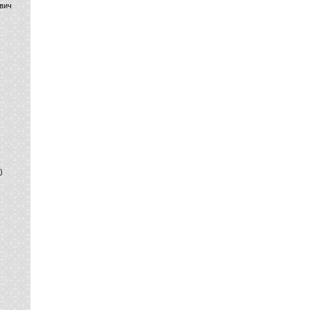
вич
)