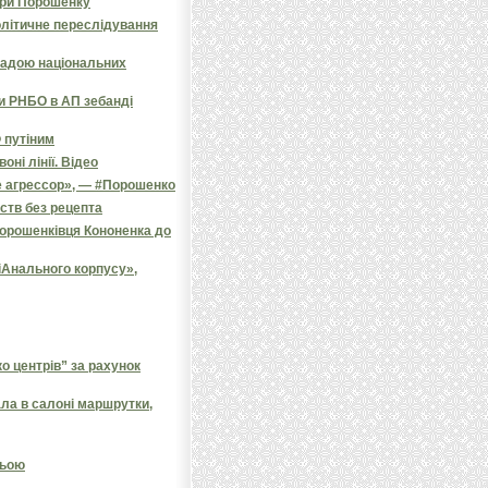
зри Порошенку
олітичне переслідування
радою національних
и РНБО в АП зебанді
 путіним
ні лінії. Відео
е агрессор», — #Порошенко
ств без рецепта
порошенківця Кононенка до
іАнального корпусу»,
 центрів” за рахунок
ала в салоні маршрутки,
ньою