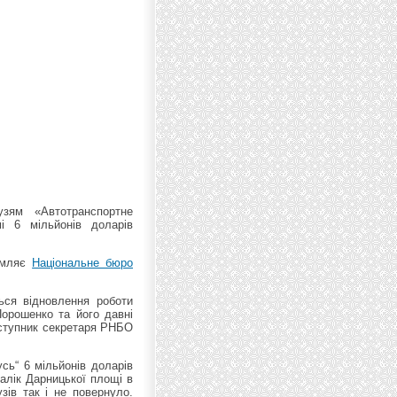
зям «Автотранспортне
і 6 мільйонів доларів
домляє
Національне бюро
ься відновлення роботи
Порошенко та його давні
заступник секретаря РНБО
сь“ 6 мільйонів доларів
алік Дарницької площі в
зів так і не повернуло.