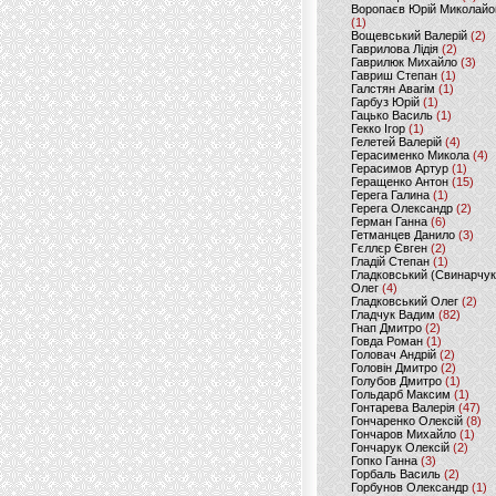
Воропаєв Юрій Миколайо
(1)
Вощевський Валерій
(2)
Гаврилова Лідія
(2)
Гаврилюк Михайло
(3)
Гавриш Степан
(1)
Галстян Авагім
(1)
Гарбуз Юрій
(1)
Гацько Василь
(1)
Гекко Ігор
(1)
Гелетей Валерій
(4)
Герасименко Микола
(4)
Герасимов Артур
(1)
Геращенко Антон
(15)
Герега Галина
(1)
Герега Олександр
(2)
Герман Ганна
(6)
Гетманцев Данило
(3)
Гєллєр Євген
(2)
Гладій Степан
(1)
Гладковський (Свинарчук
Олег
(4)
Гладковський Олег
(2)
Гладчук Вадим
(82)
Гнап Дмитро
(2)
Говда Роман
(1)
Головач Андрій
(2)
Головін Дмитро
(2)
Голубов Дмитро
(1)
Гольдарб Максим
(1)
Гонтарева Валерія
(47)
Гончаренко Олексій
(8)
Гончаров Михайло
(1)
Гончарук Олексій
(2)
Гопко Ганна
(3)
Горбаль Василь
(2)
Горбунов Олександр
(1)