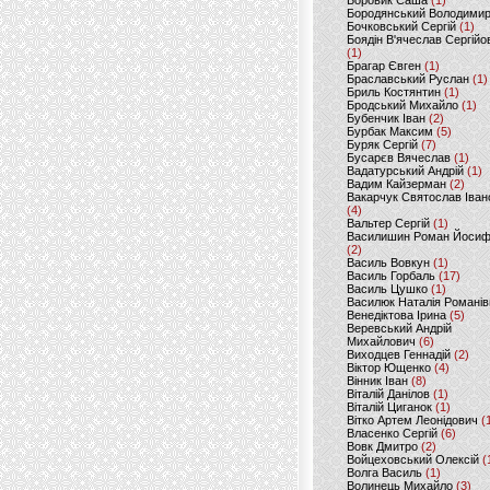
Боровик Саша
(1)
Бородянський Володими
Бочковський Сергій
(1)
Боядін В'ячеслав Сергійо
(1)
Брагар Євген
(1)
Браславський Руслан
(1)
Бриль Костянтин
(1)
Бродський Михайло
(1)
Бубенчик Іван
(2)
Бурбак Максим
(5)
Буряк Сергій
(7)
Бусарєв Вячеслав
(1)
Вадатурський Андрій
(1)
Вадим Кайзерман
(2)
Вакарчук Святослав Іван
(4)
Вальтер Сергій
(1)
Василишин Роман Йоси
(2)
Василь Вовкун
(1)
Василь Горбаль
(17)
Василь Цушко
(1)
Василюк Наталія Романів
Венедіктова Ірина
(5)
Веревський Андрій
Михайлович
(6)
Виходцев Геннадій
(2)
Віктор Ющенко
(4)
Вінник Іван
(8)
Віталій Данілов
(1)
Віталій Циганок
(1)
Вітко Артем Леонідович
(
Власенко Сергій
(6)
Вовк Дмитро
(2)
Войцеховський Олексій
(
Волга Василь
(1)
Волинець Михайло
(3)