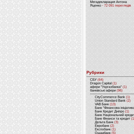
Мегадекларация Антона
Яценко
- 72 091 переглядів
Рубрики
CБУ
(64)
Dragon Capital
(1)
афери "Укргазбанка"
(1)
банківські афери
(96)
CityCommerce Bank
(1)
Union Standard Bank
(2)
VAB Банк
(13)
Банк "Фінансова ініціатив
Банк Кредит Дніпро
(1)
Банк Національний креди
Банк Фінанси та кредит
(1
Дельта Банк
(3)
Евробанк
(2)
Експобанк
(1)
Ощадбанк
(5)