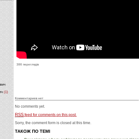
)
386 переглядів
ович
ич
(1)
Комментариев нет
No comments yet.
RSS
feed for comments on this post.
Sorry, the comment form is closed at this time.
ТАКОЖ ПО ТЕМІ