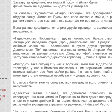
Заставу за кредитом, яка могла б покрити збитки банку,
фірма також не віддала», — йдеться у матеріалі.
За словами журналістки «Радіо Свобода», яка досліджув
віддати банку «Київська Русь» все своє заставне майно, в р
раптом з’являється компанія, яка каже, що ми все це встигли за
Вона раніше дослідила, як фірма друзів президента залишила 
нерухомості.
«Підприємство Порошенка і друзів оголосило банкрутство
ліквідацією передало фірмі „Про Девелопмент Тім“. Продаж 
оскільки майно так і залишилося в руках друзів президе
Девелопмент Тім“ виявилася віргінська компанія „Інтрако Ме
власником, як раніше з’ясувало „Слідство.Інфо“, виявився 
заступник генерального директора корпорації „Рошен“ Сергій З
«Виходить така ситуація: у нас є боржник, який має віддати б
територію, у нас є ймовірно пов’язана з цим боржником комп
встигла забрати все його майно раніше. І в нас є банк, який 
потім ще у стані ліквідації перебуває», – додає журналістка.
В самому банку вже не сподіваються повернути від оточення пр
нерухомість.
а"
(3)
Адвокатка Тетяна Кілічава, яка допомагає повернути з
т
(3)
стверджує, що якби компанія Порошенка та його друзів поверну
)
з нею те ж саме зробили й інші великі боржники, це дозволило б
які звичайні вкладники втратили на рахунках «Київської Русі».
“Та поки що впливові боржники «Київської Русі» можуть п