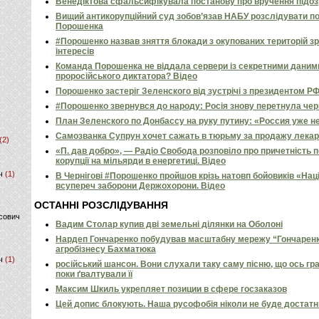
Венедіктова сфальсифікувала постанову про вручення підо
Вищий антикорупційний суд зобов’язав НАБУ розслідувати п
Порошенка
#Порошенко назвав зняття блокади з окупованих територій з
інтересів
Команда Порошенка не віддала сервери із секретними даним
проросійського диктатора? Відео
Порошенко застеріг Зеленского від зустрічі з президентом РФ
#Порошенко звернувся до народу: Росія знову перетнула черво
План Зеленского по Донбассу на руку путину: «Россия уже н
Самозванка Супрун хочет сажать в тюрьму за продажу лекар
(2)
«П. дав добро», — Радіо Свобода розповіло про причетність 
корупції на мільярди в енергетиці. Відео
ч
(1)
В Чернігові #Порошенко пройшов крізь натовп бойовиків «Нац
всупереч заборони Держохорони. Відео
ОСТАННІ РОЗСЛІДУВАННЯ
сович
Вадим Столар купив дві земельні ділянки на Оболоні
Нардеп Гончаренко побудував масштабну мережу “Гончаренко
агробізнесу Бахматюка
ч
(1)
російський шансон. Вони слухали таку саму пісню, що ось гр
поки ґвалтували її
Максим Шкиль укрепляет позиции в сфере госзаказов
Цей допис блокують. Наша русофобія ніколи не буде достат