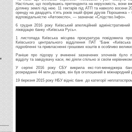
Настільки, що позбувшись претендента на нерухомість, вони в
ділянку землі під нею. 11 гектарів під АТП та навколо восени 
оренду на двадцять п’ять років іншій фірмі друзів Порошенка 
відповідальністю «Автоекспо», — зазначає «Слідство.Інфо».
6 грудня 2016 року Київський апеляційний адміністративний
ліквідацію банку «Київська Русь».
1 листопада Київська місцева прокуратура повідомила про
Київського центрального відділення ПАТ “Банк «Київсь
підробленні та привласненні грошових коштів в особливо велики
Раніше про підозру у вчиненні зазначених злочинів було 
и
відділу та завідувачу каси, які діяли спільно зі своїм керівником
У серпні 2016 року СБУ викрила екс-топ-менеджера бан
розкраданні 44 млн доларів, він був оголошений в міжнародний 
19 березня 2015 року НБУ відніс банк до категорії неплатоспро