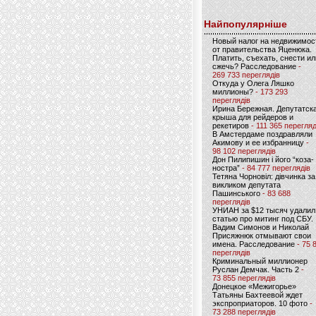
Найпопулярніше
Новый налог на недвижимос
от правительства Яценюка.
Платить, съехать, снести ил
сжечь? Расследование
-
269 733 переглядів
Откуда у Олега Ляшко
миллионы?
- 173 293
переглядів
Ирина Бережная. Депутатск
крыша для рейдеров и
рекетиров
- 111 365 перегляд
В Амстердаме поздравляли
Акимову и ее избранницу
-
98 102 переглядів
Дон Пилипишин і його “коза-
ностра”
- 84 777 переглядів
Тетяна Чорновіл: дівчинка за
викликом депутата
Пашинського
- 83 688
переглядів
УНИАН за $12 тысяч удалил
статью про митинг под СБУ.
Вадим Симонов и Николай
Присяжнюк отмывают свои
имена. Расследование
- 75 
переглядів
Криминальный миллионер
Руслан Демчак. Часть 2
-
73 855 переглядів
Донецкое «Межигорье»
Татьяны Бахтеевой ждет
экспроприаторов. 10 фото
-
73 288 переглядів