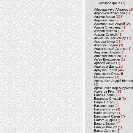
Борзова Ірина
(1)
Абромавичус Айварас
(2
Аброськін В’ячеслав
(1)
Аваков Арсен
(318)
Аврамов Іван
(7)
Адамовський Андрій
(2)
Адаріч Олександр
(1)
Азаров Микола
(12)
Азаров Олексій
(9)
Акименко Олександр
(1)
Акімова Ірина
(13)
Альперін Вадим
(3)
Андрієвський Дмитро
(1)
Андрушко Сергій
(1)
Апостол Михайло
(1)
Ар'єв Володимир
(1)
Арабей Денис
(1)
Арахамія Давид
(1)
Арбузов Сергій
(44)
Арестович Олексій
Миколайович
(1)
Артеменко Андрій Віктор
(1)
Артюшенко Ігор Андрійов
Ахметов Рінат
(51)
Бабак Олена
(1)
Баганець Олексій
(6)
Багрій Петро
(3)
Баканов Іван
(2)
Бакулін Євген
(4)
Баленко Артур
(1)
Балицький Євген
(7)
Балога Андрій
(1)
Балога Віктор
(4)
Балчун Войцех
(1)
Банас Дмитро
(1)