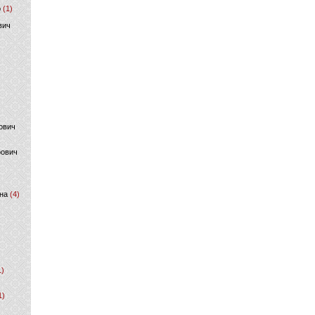
р
(1)
вич
ович
фович
на
(4)
1)
1)