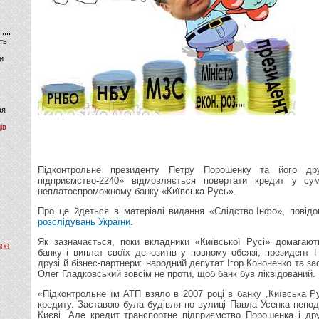
ть
и
ая
ів
Підконтрольне президенту Петру Порошенку та його дру
підприємство-2240» відмовляється повертати кредит у сум
неплатоспроможному банку «Київська Русь».
Про це йдеться в матеріалі видання «Слідство.Інфо», пові
розслідувань України
.
Як зазначається, поки вкладники «Київської Русі» домагают
800
банку і виплат своїх депозитів у повному обсязі, президент 
друзі й бізнес-партнери: народний депутат Ігор Кононенко та 
Олег Гладковський зовсім не проти, щоб банк був ліквідований.
«Підконтрольне їм АТП взяло в 2007 році в банку „Київська Ру
кредиту. Заставою була будівля по вулиці Павла Усенка непод
Києві. Але кредит транспортне підприємство Порошенка і дру