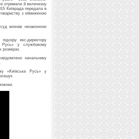
же отримали й величезну
2015 Київрада передала в
– товариству з обмеженою
 суд визнав незаконною
 підозру екс-директору
ка Русь» у службовому
х розмірах.
повідомлено начальнику
.
ку «Київська Русь» у
розшук.
можних.