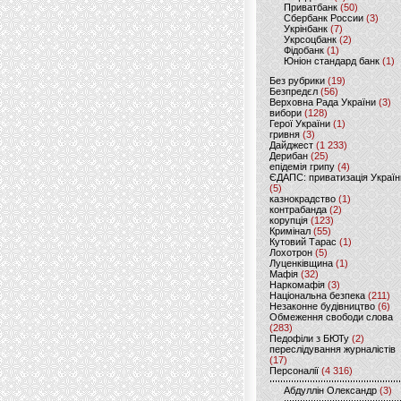
Приватбанк
(50)
Сбербанк России
(3)
Укрінбанк
(7)
Укрсоцбанк
(2)
Фідобанк
(1)
Юніон стандард банк
(1)
Без рубрики
(19)
Безпредєл
(56)
Верховна Рада України
(3)
вибори
(128)
Герої України
(1)
гривня
(3)
Дайджест
(1 233)
Дерибан
(25)
епідемія грипу
(4)
ЄДАПС: приватизація Україн
(5)
казнокрадство
(1)
контрабанда
(2)
корупція
(123)
Кримінал
(55)
Кутовий Тарас
(1)
Лохотрон
(5)
Луценківщина
(1)
Мафія
(32)
Наркомафія
(3)
Національна безпека
(211)
Незаконне будівництво
(6)
Обмеження свободи слова
(283)
Педофіли з БЮТу
(2)
переслідування журналістів
(17)
Персоналії
(4 316)
Абдуллін Олександр
(3)