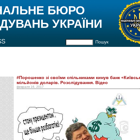
НАЛЬНЕ БЮРО
ДУВАНЬ УКРАЇНИ
SS
Пошук
#Порошенко зі своїми спільниками кинув банк «Київськ
мільйонів доларів. Розслідування. Відео
февраля 16, 2017