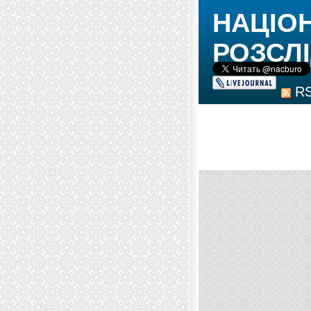
НАЦІО
РОЗСЛІ
R