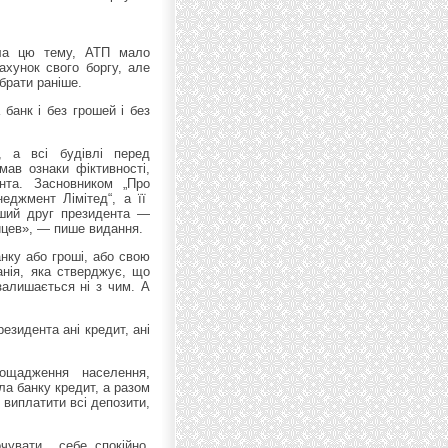
ала цю тему, АТП мало
ахунок свого боргу, але
брати раніше.
банк і без грошей і без
, а всі будівлі перед
мав ознаки фіктивності,
нта. Засновником „Про
неджмент Лімітед“, а її
інший друг президента —
айцев», — пише видання.
анку або гроші, або свою
анія, яка стверджує, що
залишається ні з чим. А
езидента ані кредит, ані
аощадження населення,
ла банку кредит, а разом
 виплатити всі депозити,
очувати себе спокійно.