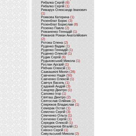
Рибалка Сергій
(6)
Рибалко Сергій
(1)
Римарук Олександр Іванович
(1)
Рожкова Катерина
(1)
Розенблат Борис
(3)
Розенблат Борислав
(8)
Розенко Павло
(2)
Романенко Геннадій
(1)
Романов Роман Анатолійович
(2)
Ротова Олена
(2)
Руденко Вадим
(1)
Руденко Геннадій
(1)
Руденко Олексій
(1)
Рудик Сергій
(6)
Рудьковський Микола
(1)
Руслан Арсірій
(1)
Рябчин Олексій
(1)
Саакашвілі Міхеіл
(28)
Савченко Надія
(50)
Савченко Олексій
(1)
Савчук Василь
(1)
Садовий Андрій
(3)
Сандлер Дмитро
(1)
Сапожко Ігор
(1)
Святаш Дмитро
(2)
Святослав Олійник
(2)
Севрюков Владислав
(1)
Семерак Остап
(1)
Семочко Сергій
(3)
Семченко Ольга
(1)
Сенченко Сергій
(1)
Середюк Олексій
(1)
Серпокрилов Віталій
(1)
Сивохо Сергій
(1)
Сивульський Микола
(2)