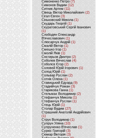
Симоненко Петро
(7)
Симонов Вадим
(12)
Ситник Артем
(11)
Сівець Віктор Миколайович
(2)
Сігал Євген
(3)
Сіньковский Микола
(1)
Скударь Георгій
(1)
Скуратовський Сергій Іванович
(1)
Слободян Олександр
В'ячеславович
(1)
Слюсарчук Андрій
(1)
Смалій Віктор
(1)
Смешко Ігор
(1)
Смолій Яків
(1)
Снєгирьов Дмитро
(2)
Соболев Вячеслав
(4)
Соболєв Єгор
(2)
Соловей Юрій Ігорович
(1)
Солод Юрій
(1)
Сольвар Руслан
(2)
Сотнік Олена
(1)
Ставицький Едуард
(9)
Стаднійчук Роман
(3)
Старикова Ганна
(1)
Стельмах Володимир
(2)
Стефанчук Микола
(1)
Стефанчук Руслан
(1)
Стець Юрій
(1)
Столар Вадим
(27)
Страшний Анатолій Андрійович
(1)
Струк Володимир
(1)
Супрун Уляна
(10)
Супруненко В'ячеслав
(1)
Суркіс Григорій
(3)
Сюмар Вікторія
(3)