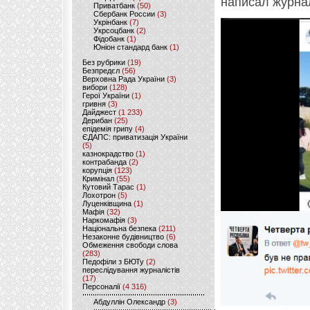
написал журна
Приватбанк
(50)
Сбербанк России
(3)
Укрінбанк
(7)
Укрсоцбанк
(2)
Фідобанк
(1)
Юніон стандард банк
(1)
Без рубрики
(19)
Безпредєл
(56)
Верховна Рада України
(3)
вибори
(128)
Герої України
(1)
гривня
(3)
Дайджест
(1 233)
Дерибан
(25)
епідемія грипу
(4)
ЄДАПС: приватизація України
(5)
казнокрадство
(1)
контрабанда
(2)
корупція
(123)
Кримінал
(55)
Кутовий Тарас
(1)
Лохотрон
(5)
Луценківщина
(1)
Мафія
(32)
Наркомафія
(3)
Національна безпека
(211)
Незаконне будівництво
(6)
Обмеження свободи слова
(283)
Педофіли з БЮТу
(2)
переслідування журналістів
(17)
Персоналії
(4 316)
Абдуллін Олександр
(3)