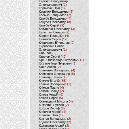
Каретко Володимир
Олександрович
(1)
Кармазін Юрій
(1)
Карплюк Володимир
(3)
Каськів Владислав
(7)
Кацуба Володимир
(4)
Кацуба Олександр
(8)
Кацуба Сергій
(5)
Квіташвілі Олександр
(3)
Келестин Валерій
(2)
Кернес Геннадій
(14)
Кивалов Сергій
(12)
Кириленко В’ячеслав
(2)
Кириленко Павло
Олександрович
(1)
Ківа Ілля
(5)
Ківалов Сергій
(46)
Кірш Олександр Вікторович
(1)
Кісільов Ігор Петрович
(1)
Кіссе Антон
(2)
Клименко Володимир
(4)
Клименко Олександр
(8)
Климець Павло
(1)
Кличко Віталій
(55)
Кличко Володимир
(1)
Клімкін Павло
(4)
Клімов Леонід
(2)
Клюєв Андрій
(6)
Клюєв Сергій
(5)
Княжицький Микола
(4)
Князевич Руслан
(2)
Кобзон Иосиф
(2)
Коболєв Андрій
(4)
Ковалів Юлія
(1)
Ковтун Володимир
(2)
Кодола Олександр
(2)
Кожемякін Андрій
(3)