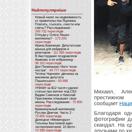
Найпопулярніше
Новый налог на недвижимость
от правительства Яценюка.
Платить, съехать, снести или
сжечь? Расследование
-
269 732 переглядів
Откуда у Олега Ляшко
миллионы?
- 173 293
переглядів
Ирина Бережная. Депутатская
крыша для рейдеров и
рекетиров
- 111 365 переглядів
В Амстердаме поздравляли
Акимову и ее избранницу
-
98 102 переглядів
Дон Пилипишин і його “коза-
ностра”
- 84 777 переглядів
Тетяна Чорновіл: дівчинка за
викликом депутата
Пашинського
- 83 688
переглядів
УНИАН за $12 тысяч удалил
Михаил, Але
статью про митинг под СБУ.
Вадим Симонов и Николай
престижно
Присяжнюк отмывают свои
имена. Расследование
- 75 800
cообщает
Наци
переглядів
Криминальный миллионер
Благодаря одн
Руслан Демчак. Часть 2
-
73 855 переглядів
фотографии дл
Донецкое «Межигорье»
Татьяны Бахтеевой ждет
скандал. На о
экспроприаторов. 10 фото
-
друзьями по хи
73 288 переглядів