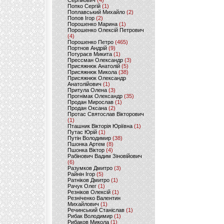
Сергійович
(4)
Попко Сергій
(1)
Поплавський Михайло
(2)
Попов Ігор
(2)
Порошенко Марина
(1)
Порошенко Олексій Петрович
(4)
Порошенко Петро
(465)
Портнов Андрій
(9)
Потураєв Микита
(1)
Прессман Олександр
(3)
Присяжнюк Анатолій
(5)
Присяжнюк Микола
(38)
Присяжнюк Олександр
Анатолійович
(1)
Притула Олена
(3)
Прогнімак Олександр
(35)
Продан Мирослав
(1)
Продан Оксана
(2)
Протас Святослав Вікторович
(1)
Пташник Вікторія Юріївна
(1)
Путас Юрій
(1)
Путін Володимир
(38)
Пшонка Артем
(8)
Пшонка Віктор
(4)
Рабінович Вадим Зіновійович
(6)
Разумков Дмитро
(3)
Райнін Ігор
(5)
Ратніков Дмитро
(1)
Рачук Олег
(1)
Резніков Олексій
(1)
Резніченко Валентин
Михайлович
(1)
Речинський Станіслав
(1)
Рибак Володимир
(1)
Рибаков Микола
(1)