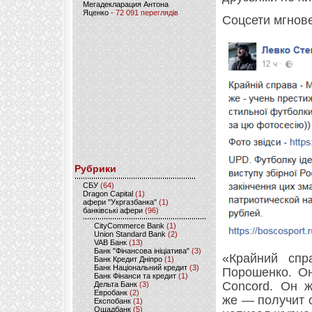
Мегадекларация Антона
Яценко
- 72 091 переглядів
Соцсети мгнове
Рубрики
CБУ
(64)
Dragon Capital
(1)
афери "Укргазбанка"
(1)
банківські афери
(96)
CityCommerce Bank
(1)
Union Standard Bank
(2)
VAB Банк
(13)
Банк "Фінансова ініціатива"
(3)
«Крайний сп
Банк Кредит Дніпро
(1)
Банк Національний кредит
(3)
Порошенко. Он
Банк Фінанси та кредит
(1)
Concord. Он 
Дельта Банк
(3)
Евробанк
(2)
же — получит 
Експобанк
(1)
Ощадбанк
(5)