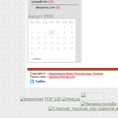
шахрайство
(12)
aliexpress.com
(3)
Август 2026
Пн
Вт
Ср
Чт
Пт
Сб
Вс
1
2
3
4
5
6
7
8
9
10
11
12
13
14
15
16
17
18
19
20
21
22
23
24
25
26
27
28
29
30
31
« Июл
Copyright © –
Національне Бюро Розслідувань України
Пишіть нам –
nacburo@gmail.com
.