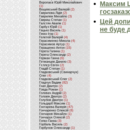
Максим 
Воропаєв Юрій Миколайович
(1)
Вощевський Валерій
(2)
госзаказ
Гаврилова Лідія
(2)
Гаврилюк Михайло
(3)
Цей допи
Гавриш Степан
(1)
Галстян Авагім
(1)
Гарбуз Юрій
(1)
не буде 
Гацько Василь
(1)
Гекко Ігор
(1)
Гелетей Валерій
(4)
Герасименко Микола
(4)
Герасимов Артур
(1)
Геращенко Антон
(15)
Герега Галина
(1)
Герега Олександр
(2)
Герман Ганна
(6)
Гетманцев Данило
(3)
Гєллєр Євген
(2)
Гладій Степан
(1)
Гладковський (Свинарчук)
Олег
(4)
Гладковський Олег
(2)
Гладчук Вадим
(82)
Гнап Дмитро
(2)
Говда Роман
(1)
Головач Андрій
(2)
Головін Дмитро
(2)
Голубов Дмитро
(1)
Гольдарб Максим
(1)
Гонтарева Валерія
(47)
Гончаренко Олексій
(8)
Гончаров Михайло
(1)
Гончарук Олексій
(2)
Гопко Ганна
(3)
Горбаль Василь
(2)
Горбунов Олександр
(1)