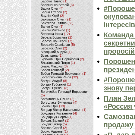
Барбул Павло
(1)
Барвіненко Віталій
(3)
#Порошен
Барна Олег
(4)
Барна Степан
(2)
окупован
Баулін Юрій
(2)
Бахматюк Олег
(91)
інтересів
Бахтеєва Тетяна
(55)
Бачун Олег
(3)
Бейлін Михайло
(1)
Команда 
Бережна Ірина
(12)
Береза Борислав
(2)
Березенко Сергій
(7)
секретни
Березкін Станіслав
(5)
Березюк Олег
(2)
проросій
Білецький Андрій
(1)
Білик Ірина
(1)
Бірюков Юрій Сергійович
(2)
Порошенк
Блажівський Петро
(1)
Бланк Максим
(3)
президен
Бобов Геннадій
(2)
Бобов Геннадій Борисович
(1)
Богартирьова Раїса
(32)
#Порошен
Богдан Андрій
(8)
Богдан Губський
(1)
знову пер
Богдан Руслан
(8)
Боголюбов Геннадій Борисович
(5)
План Зел
Богомолець Ольга
(2)
Богуслаєв Вячеслав
(4)
«Россия 
Бойко Юрій
(13)
Бондар Віктор Васильович
(1)
Бондарєв Костянтин
(4)
Самозван
Бондарчук Сергій
(1)
Бондик Валерій
(1)
продажу 
Бондик Віктор
(5)
Борзов Сергiй
(2)
Борис Адамов
(1)