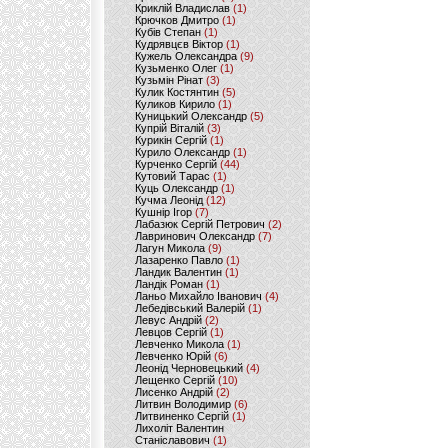
Криклій Владислав
(1)
Крючков Дмитро
(1)
Кубів Степан
(1)
Кудрявцєв Віктор
(1)
Кужель Олександра
(9)
Кузьменко Олег
(1)
Кузьмін Рінат
(3)
Кулик Костянтин
(5)
Куликов Кирило
(1)
Куницький Олександр
(5)
Купрій Віталій
(3)
Курикін Сергій
(1)
Курило Олександр
(1)
Курченко Сергій
(44)
Кутовий Тарас
(1)
Куць Олександр
(1)
Кучма Леонід
(12)
Кушнір Ігор
(7)
Лабазюк Сергій Петрович
(2)
Лавринович Олександр
(7)
Лагун Микола
(9)
Лазаренко Павло
(1)
Ландик Валентин
(1)
Ландік Роман
(1)
Ланьо Михайло Іванович
(4)
Лебедівський Валерій
(1)
Левус Андрій
(2)
Левцов Сергій
(1)
Левченко Микола
(1)
Левченко Юрій
(6)
Леонід Черновецький
(4)
Лещенко Сергій
(10)
Лисенко Андрій
(2)
Литвин Володимир
(6)
Литвиненко Сергій
(1)
Лихоліт Валентин
Станіславович
(1)