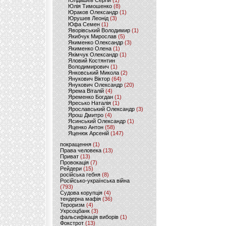
Юлдашев Сергій
(1)
Юлія Тимошенко
(8)
Юраков Олександр
(1)
Юрушев Леонід
(3)
Юфа Семен
(1)
Яворівський Володимир
(1)
Якибчук Мирослав
(5)
Якименко Олександр
(3)
Якименко Олена
(1)
Якімчук Олександр
(1)
Яловий Костянтин
Володимирович
(1)
Янковський Микола
(2)
Янукович Віктор
(64)
Янукович Олександр
(20)
Ярема Віталій
(4)
Яременко Богдан
(1)
Яресько Наталія
(1)
Ярославський Олександр
(3)
Ярош Дмитро
(4)
Ясинський Олександр
(1)
Яценко Антон
(58)
Яценюк Арсеній
(147)
покращення
(1)
Права человека
(13)
Приват
(13)
Провокація
(7)
Рейдери
(15)
російська гебня
(8)
Російсько-українська війна
(793)
Судова корупція
(4)
тендерна мафія
(36)
Тероризм
(4)
Укрсоцбанк
(3)
фальсифікація виборів
(1)
Фокстрот
(13)