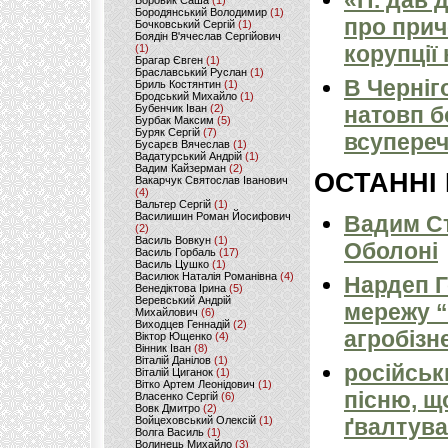
«П. дав 
Боровик Саша
(1)
Бородянський Володимир
(1)
про прич
Бочковський Сергій
(1)
Боядін В'ячеслав Сергійович
корупції
(1)
Брагар Євген
(1)
Браславський Руслан
(1)
В Черніг
Бриль Костянтин
(1)
Бродський Михайло
(1)
Бубенчик Іван
(2)
натовп б
Бурбак Максим
(5)
Буряк Сергій
(7)
всупереч
Бусарєв Вячеслав
(1)
Вадатурський Андрій
(1)
Вадим Кайзерман
(2)
ОСТАННІ
Вакарчук Святослав Іванович
(4)
Вальтер Сергій
(1)
Василишин Роман Йосифович
Вадим Ст
(2)
Василь Вовкун
(1)
Оболоні
Василь Горбаль
(17)
Василь Цушко
(1)
Василюк Наталія Романівна
(4)
Нардеп 
Венедіктова Ірина
(5)
Веревський Андрій
мережу “
Михайлович
(6)
Виходцев Геннадій
(2)
агробізн
Віктор Ющенко
(4)
Вінник Іван
(8)
Віталій Данілов
(1)
російськ
Віталій Циганок
(1)
Вітко Артем Леонідович
(1)
пісню, щ
Власенко Сергій
(6)
Вовк Дмитро
(2)
Войцеховський Олексій
(1)
ґвалтува
Волга Василь
(1)
Волинець Михайло
(3)