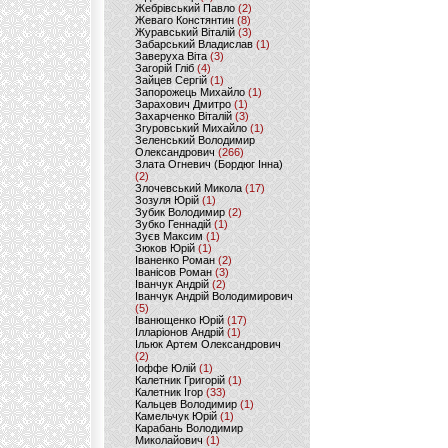
Жебрівський Павло
(2)
Жеваго Констянтин
(8)
Журавський Віталій
(3)
Забарський Владислав
(1)
Заверуха Віта
(3)
Загорій Гліб
(4)
Зайцев Сергій
(1)
Запорожець Михайло
(1)
Зарахович Дмитро
(1)
Захарченко Віталій
(3)
Згуровський Михайло
(1)
Зеленський Володимир
Олександрович
(266)
Злата Огневич (Бордюг Інна)
(2)
Злочевський Микола
(17)
Зозуля Юрій
(1)
Зубик Володимир
(2)
Зубко Геннадій
(1)
Зуєв Максим
(1)
Зюков Юрій
(1)
Іваненко Роман
(2)
Іванісов Роман
(3)
Іванчук Андрій
(2)
Іванчук Андрій Володимирович
(5)
Іванющенко Юрій
(17)
Ілларіонов Андрій
(1)
Ільюк Артем Олександрович
(2)
Іоффе Юлій
(1)
Калетник Григорій
(1)
Калетник Ігор
(33)
Кальцев Володимир
(1)
Камельчук Юрій
(1)
Карабань Володимир
Миколайович
(1)