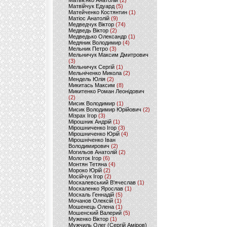
Матвієнко Анатолій
(2)
Матвійчук Едуард
(5)
Матейченко Костянтин
(1)
Матіос Анатолій
(9)
Медведчук Віктор
(74)
Медведь Віктор
(2)
Медведько Олександр
(1)
Медяник Володимир
(4)
Мельник Петро
(3)
Мельничук Максим Дмитрович
(3)
Мельничук Сергій
(1)
Мельніченко Микола
(2)
Мендель Юлія
(2)
Микитась Максим
(8)
Микитенко Роман Леонідович
(2)
Мисик Володимир
(1)
Мисик Володимир Юрійович
(2)
Мізрах Ігор
(3)
Мірошник Андрій
(1)
Мірошниченко Ігор
(3)
Мірошниченко Юрій
(4)
Мірошніченко Іван
Володимирович
(2)
Могильов Анатолій
(2)
Молоток Ігор
(6)
Монтян Тетяна
(4)
Мороко Юрій
(2)
Мосійчук Ігор
(2)
Москалевський В'ячеслав
(1)
Москаленко Ярослав
(1)
Москаль Геннадій
(5)
Мочанов Олексій
(1)
Мошенець Олена
(1)
Мошенский Валерий
(5)
Муженко Віктор
(1)
Мужчиль Олег (Сергій Аміров)