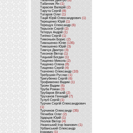
Табачник Дмитро
(6)
Табачник Ян
(1)
Тарасюк Валерій
(2)
Тарута Сергій
(8)
Татаров Олег
(1)
Тацій Юрій Олександрович
(1)
Терещенко Юрій
(1)
Терещук Олександр
(6)
Терьохін Сергій
(2)
Тетерук Андрій
(1)
Тигіпко Сергій
(1)
Тимонькін Борис
(2)
Тимошенко Юлія
(135)
Тимошенко Юрій
(3)
Тимчук Дмитро
(3)
Тихонов Віктор
(1)
Тицький Богдан
(1)
Тищенко Микола
(2)
Тищенко Олена
(8)
Тищенко Сергій
(4)
Ткаченко Олександр
(10)
Требушкін Руслан
(1)
Тригубенко Сергій
(6)
Трофименко Вадим
(1)
Троян Вадим
(6)
Труба Роман
(3)
Трубаров Віталій
(2)
Труханов Геннадій
(7)
Тулуб Сергій
(1)
Турчин Сергій Олександрович
(1)
Турчинов Олександр
(35)
Тягнибок Олег
(2)
Ударцов Юрій
(1)
Уколов Віктор
(4)
Уманський Ігор Іванович
(1)
Урбанський Олександр
Ігорович
(1)