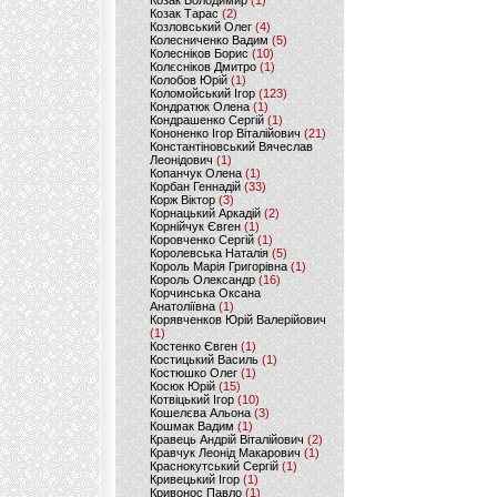
Козак Володимир
(1)
Козак Тарас
(2)
Козловський Олег
(4)
Колесниченко Вадим
(5)
Колесніков Борис
(10)
Колєсніков Дмитро
(1)
Колобов Юрій
(1)
Коломойський Ігор
(123)
Кондратюк Олена
(1)
Кондрашенко Сергій
(1)
Кононенко Ігор Віталійович
(21)
Константіновський Вячеслав
Леонідович
(1)
Копанчук Олена
(1)
Корбан Геннадій
(33)
Корж Віктор
(3)
Корнацький Аркадій
(2)
Корнійчук Євген
(1)
Коровченко Сергій
(1)
Королевська Наталія
(5)
Король Марія Григорівна
(1)
Король Олександр
(16)
Корчинська Оксана
Анатоліївна
(1)
Корявченков Юрій Валерійович
(1)
Костенко Євген
(1)
Костицький Василь
(1)
Костюшко Олег
(1)
Косюк Юрій
(15)
Котвіцький Ігор
(10)
Кошелєва Альона
(3)
Кошмак Вадим
(1)
Кравець Андрій Віталійович
(2)
Кравчук Леонід Макарович
(1)
Краснокутський Сергій
(1)
Кривецький Ігор
(1)
Кривонос Павло
(1)