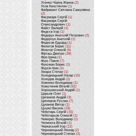
Усенко-Чорна Жанна
(2)
Усов Констянтин
(1)
Фабрикант Світлана Самуілівна
(2)
Фаєрмарк Сергій
(1)
Фаєрмарк Сергій
Олександрович
(1)
Файст Валерій
(1)
Федєєв Ігор
(1)
Федорук Анатолій Петрович
(2)
Федорчук Анатолій
(1)
Федосов Едуард
(1)
Филатов Борис
(11)
Філатов Олексій
(6)
Фірташ Дмитро
(28)
Фріз Ірина
(1)
Фукс Павло
(7)
Фуксман Борис
(1)
Фурсін Іван
(2)
Хмара Степан
(1)
Холодницький Назар
(15)
Холодов Андрій
(2)
Хоменко Володимир
(1)
Хомутиннік Віталій
(52)
Хорошевський Андрій
(1)
Царьов Олег
(1)
Циганков Андрій
(3)
Циплаков Руслан
(7)
Цуканов Віктор
(1)
Цушко Василь
(16)
Чеботарь Сергій
(15)
Чеботарьов Олексій
(1)
Чемерис Володимир
(1)
Чепинога Віталій
(1)
Черкаський Ігор
(12)
Черновецький Леонід
(2)
Черновецький Степан
(3)