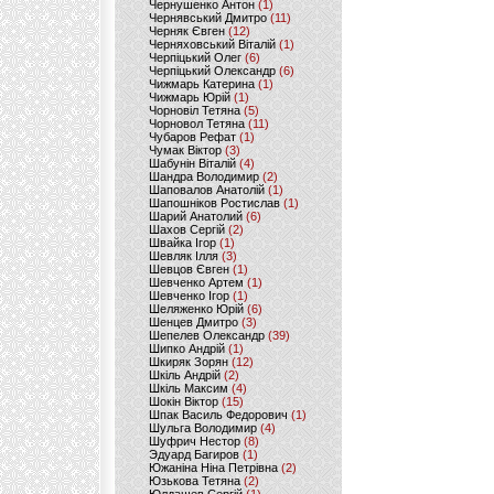
Чернушенко Антон
(1)
Чернявський Дмитро
(11)
Черняк Євген
(12)
Черняховський Віталій
(1)
Черпіцький Олег
(6)
Черпіцький Олександр
(6)
Чижмарь Катерина
(1)
Чижмарь Юрій
(1)
Чорновіл Тетяна
(5)
Чорновол Тетяна
(11)
Чубаров Рефат
(1)
Чумак Віктор
(3)
Шабунін Віталій
(4)
Шандра Володимир
(2)
Шаповалов Анатолій
(1)
Шапошніков Ростислав
(1)
Шарий Анатолий
(6)
Шахов Сергій
(2)
Швайка Ігор
(1)
Шевляк Ілля
(3)
Шевцов Євген
(1)
Шевченко Артем
(1)
Шевченко Ігор
(1)
Шеляженко Юрій
(6)
Шенцев Дмитро
(3)
Шепелев Олександр
(39)
Шипко Андрій
(1)
Шкиряк Зорян
(12)
Шкіль Андрій
(2)
Шкіль Максим
(4)
Шокін Віктор
(15)
Шпак Василь Федорович
(1)
Шульга Володимир
(4)
Шуфрич Нестор
(8)
Эдуард Багиров
(1)
Южаніна Ніна Петрівна
(2)
Юзькова Тетяна
(2)