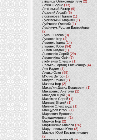
Лівшиць Олександр Ілліч
(2)
Ложкін Борис
(13)
Лозінський Віктор
(9)
Лозовий Андрій
(6)
Локтіонова Наталя
(1)
Лубківський Маркіян
(1)
Лубченко Олексій
(1)
Лук'янчук Руслан Валерійович
(2)
Лукаш Олена
(3)
Луценко Ігор
(4)
Луценко Ірина
(14)
Луценко Юрій
(94)
Львов Богдан
(1)
Льовочкін Сергій
(29)
Льовочкіна Юлія
(7)
Любченко Олексій
(1)
Лялька (Горган) Олександр
(4)
Лях Вадим
(1)
Ляшко Олег
(85)
М'ялик Віктор
(1)
Магута Роман
(1)
Мазепа Ігор
(2)
Макар'ян Давид Борисович
(1)
Макаренко Анатолій
(2)
Македон Юрій
(3)
Максімов Сергій
(1)
Маліков Віталій
(1)
Малінін Олександр
(1)
Манцуров Игорь
(1)
Маркевич Ярослав
Володимирович
(1)
Марков Ігор
(2)
Мартиненко Микола
(26)
Марушевська Юлія
(3)
Маслов Юрій Костянтинович
(2)