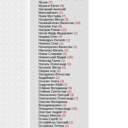
Лісник
(7)
Мураєв Євген
(6)
Нагорний Анатолій
Миколайович
(1)
Наем Мустафа
(7)
Назаренко Віктор
(3)
Наливайченко Валентин
(10)
Насалик Ігор
(9)
Насіров Роман
(21)
Негой Федір Федорович
(1)
Недава Олег
(4)
Немодрук Наталія
(1)
Низенко Олег
(1)
Ничипоренко Валентин
(1)
Німченко Василь
(2)
Новак Славомір
(1)
Новинський Вадим
(16)
Новосад Ганна
(1)
Носаль Олександр
(1)
Нусенкіс Віктор
(1)
Оверко Ігор
(1)
Овчаренко В'ячеслав
Андрійович
(1)
Огнєвіч Злата
(3)
Одарченко Юрій
(1)
Олійник Володимир
(4)
Олійник Святослав
(2)
Омельченко Григорій
(3)
Омельченко Олександр
(7)
Омелян Володимир
Володимирович
(2)
Онищенко Олександр
(15)
Оністрат Андрій
(6)
Оніщук Микола
(3)
Осика Сергій
(4)
Остафійчук Григорій
(1)
Острікова Тетяна
(1)