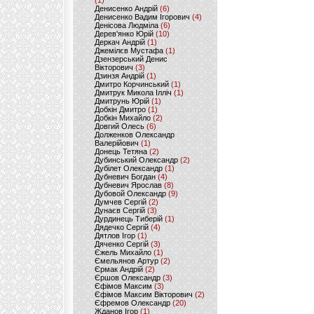
(1)
Денисенко Андрій
(6)
Денисенко Вадим Ігорович
(4)
Денісова Людміла
(6)
Дерев'янко Юрій
(10)
Деркач Андрій
(1)
Джемілєв Мустафа
(1)
Дзензерський Денис
Вікторович
(3)
Дзинзя Андрій
(1)
Дмитро Корчинський
(1)
Дмитрук Микола Ілліч
(1)
Дмитрунь Юрій
(1)
Добкін Дмитро
(1)
Добкін Михайло
(2)
Довгий Олесь
(6)
Долженков Олександр
Валерійович
(1)
Донець Тетяна
(2)
Дубинський Олександр
(2)
Дубілет Олександр
(1)
Дубневич Богдан
(4)
Дубневич Ярослав
(8)
Дубовой Олександр
(9)
Думчев Сергій
(2)
Дунаєв Сергій
(3)
Дурдинець Тиберій
(1)
Дядечко Сергій
(4)
Дятлов Ігор
(1)
Дяченко Сергій
(3)
Єжель Михайло
(1)
Ємельянов Артур
(2)
Єрмак Андрій
(2)
Єршов Олександр
(3)
Єфімов Максим
(3)
Єфімов Максим Вікторович
(2)
Єфремов Олександр
(20)
Жданов Ігор
(1)