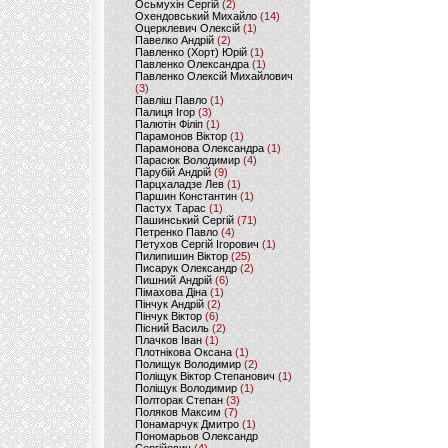
Осьмухін Сергій
(2)
Охендовський Михайло
(14)
Оцерклевич Олексій
(1)
Павелко Андрій
(2)
Павленко (Хорт) Юрій
(1)
Павленко Олександра
(1)
Павленко Олексій Михайлович
(3)
Павліш Павло
(1)
Палиця Ігор
(3)
Палютін Філіп
(1)
Парамонов Віктор
(1)
Парамонова Олександра
(1)
Парасюк Володимир
(4)
Парубій Андрій
(9)
Парцхаладзе Лев
(1)
Паршин Константин
(1)
Пастух Тарас
(1)
Пашинський Сергій
(71)
Петренко Павло
(4)
Петухов Сергій Ігорович
(1)
Пилипишин Віктор
(25)
Писарук Олександр
(2)
Пишний Андрій
(6)
Пімахова Діна
(1)
Пінчук Андрій
(2)
Пінчук Віктор
(6)
Пісний Василь
(2)
Плачков Іван
(1)
Плотнікова Оксана
(1)
Полищук Володимир
(2)
Поліщук Віктор Степанович
(1)
Поліщук Володимир
(1)
Полторак Степан
(3)
Поляков Максим
(7)
Понамарчук Дмитро
(1)
Пономарьов Олександр