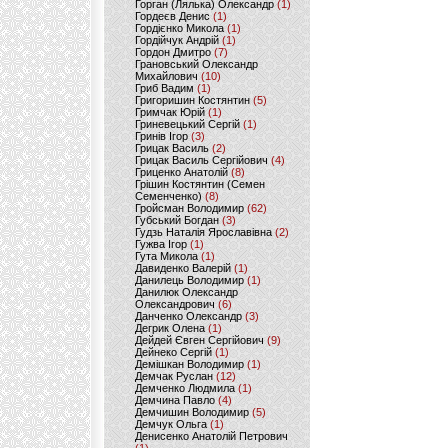
Горган (Лялька) Олександр
(1)
Гордеєв Денис
(1)
Гордієнко Микола
(1)
Гордійчук Андрій
(1)
Гордон Дмитро
(7)
Грановський Олександр
Михайлович
(10)
Гриб Вадим
(1)
Григоришин Костянтин
(5)
Гримчак Юрій
(1)
Гриневецький Сергій
(1)
Гринів Ігор
(3)
Грицак Василь
(2)
Грицак Василь Сергійович
(4)
Гриценко Анатолій
(8)
Грішин Костянтин (Семен
Семенченко)
(8)
Гройсман Володимир
(62)
Губський Богдан
(3)
Гудзь Наталія Ярославівна
(2)
Гужва Ігор
(1)
Гута Микола
(1)
Давиденко Валерій
(1)
Данилець Володимир
(1)
Данилюк Олександр
Олександрович
(6)
Данченко Олександр
(3)
Дегрик Олена
(1)
Дейдей Євген Сергійович
(9)
Дейнеко Сергій
(1)
Демішкан Володимир
(1)
Демчак Руслан
(12)
Демченко Людмила
(1)
Демчина Павло
(4)
Демчишин Володимир
(5)
Демчук Ольга
(1)
Денисенко Анатолій Петрович