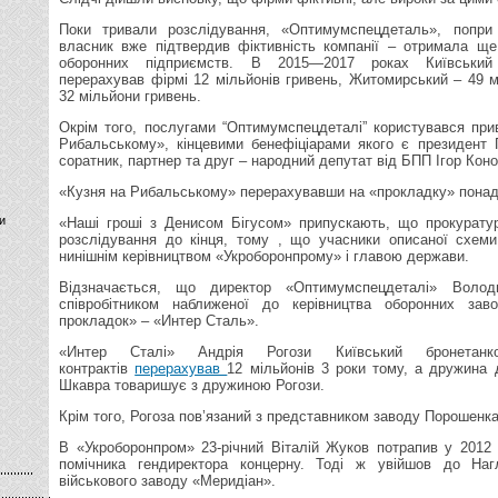
Поки тривали розслідування, «Оптимумспецдеталь», попри
власник вже підтвердив фіктивність компанії – отримала ще
оборонних підприємств. В 2015—2017 роках Київський
перерахував фірмі 12 мільйонів гривень, Житомирський – 49 мі
32 мільйони гривень.
Окрім того, послугами “Оптимумспецдеталі” користувався пр
Рибальському», кінцевими бенефіціарами якого є президент 
соратник, партнер та друг – народний депутат від БПП Ігор Коно
«Кузня на Рибальському» перерахувавши на «прокладку» понад 
и
«Наші гроші з Денисом Бігусом» припускають, що прокуратур
розслідування до кінця, тому , що учасники описаної схеми
нинішнім керівництвом «Укроборонпрому» і главою держави.
Відзначається, що директор «Оптимумспецдеталі» Воло
співробітником наближеної до керівництва оборонних заво
прокладок» – «Интер Сталь».
«Интер Сталі» Андрія Рогози Київський бронетанк
контрактів
перерахував
12 мільйонів 3 роки тому, а дружина
Шкавра товаришує з дружиною Рогози.
Крім того, Рогоза пов’язаний з представником заводу Порошенк
В «Укроборонпром» 23-річний Віталій Жуков потрапив у 2012
помічника гендиректора концерну. Тоді ж увійшов до Наг
військового заводу «Меридіан».