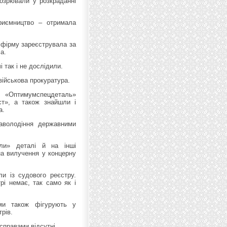
дозрювали у розкраданні
риємництво – отримала
 фірму зареєструвала за
а.
 так і не дослідили.
 військова прокуратура.
, «Оптимумспецдеталь»
т», а також знайшли і
а.
аволодіння державними
али» деталі й на інші
на вилучення у концерну
и із судового реєстру.
рі немає, так само як і
еми також фігурують у
рів.
справами відсутні.