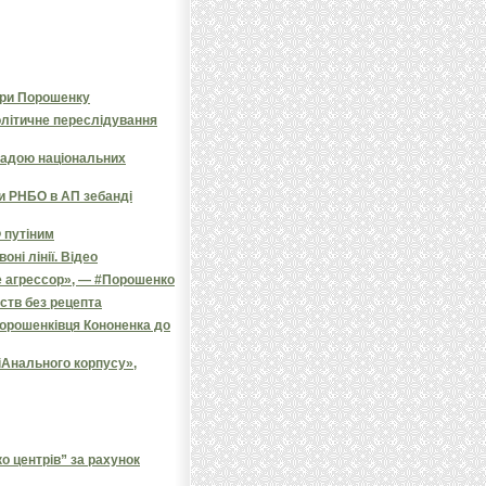
зри Порошенку
олітичне переслідування
радою національних
и РНБО в АП зебанді
 путіним
ні лінії. Відео
е агрессор», — #Порошенко
ств без рецепта
порошенківця Кононенка до
іАнального корпусу»,
 центрів” за рахунок