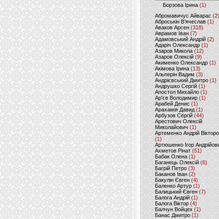
Борзова Ірина
(1)
Абромавичус Айварас
(2
Аброськін В’ячеслав
(1)
Аваков Арсен
(318)
Аврамов Іван
(7)
Адамовський Андрій
(2)
Адаріч Олександр
(1)
Азаров Микола
(12)
Азаров Олексій
(9)
Акименко Олександр
(1)
Акімова Ірина
(13)
Альперін Вадим
(3)
Андрієвський Дмитро
(1)
Андрушко Сергій
(1)
Апостол Михайло
(1)
Ар'єв Володимир
(1)
Арабей Денис
(1)
Арахамія Давид
(1)
Арбузов Сергій
(44)
Арестович Олексій
Миколайович
(1)
Артеменко Андрій Віктор
(1)
Артюшенко Ігор Андрійов
Ахметов Рінат
(51)
Бабак Олена
(1)
Баганець Олексій
(6)
Багрій Петро
(3)
Баканов Іван
(2)
Бакулін Євген
(4)
Баленко Артур
(1)
Балицький Євген
(7)
Балога Андрій
(1)
Балога Віктор
(4)
Балчун Войцех
(1)
Банас Дмитро
(1)