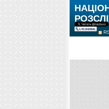
НАЦІО
РОЗСЛІ
R