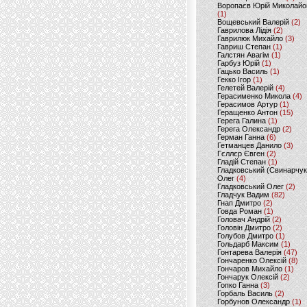
Воропаєв Юрій Миколайо
(1)
Вощевський Валерій
(2)
Гаврилова Лідія
(2)
Гаврилюк Михайло
(3)
Гавриш Степан
(1)
Галстян Авагім
(1)
Гарбуз Юрій
(1)
Гацько Василь
(1)
Гекко Ігор
(1)
Гелетей Валерій
(4)
Герасименко Микола
(4)
Герасимов Артур
(1)
Геращенко Антон
(15)
Герега Галина
(1)
Герега Олександр
(2)
Герман Ганна
(6)
Гетманцев Данило
(3)
Гєллєр Євген
(2)
Гладій Степан
(1)
Гладковський (Свинарчук
Олег
(4)
Гладковський Олег
(2)
Гладчук Вадим
(82)
Гнап Дмитро
(2)
Говда Роман
(1)
Головач Андрій
(2)
Головін Дмитро
(2)
Голубов Дмитро
(1)
Гольдарб Максим
(1)
Гонтарева Валерія
(47)
Гончаренко Олексій
(8)
Гончаров Михайло
(1)
Гончарук Олексій
(2)
Гопко Ганна
(3)
Горбаль Василь
(2)
Горбунов Олександр
(1)