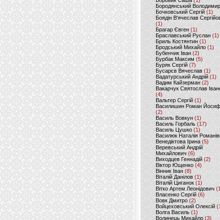
Боровик Саша
(1)
Бородянський Володими
Бочковський Сергій
(1)
Боядін В'ячеслав Сергійо
(1)
Брагар Євген
(1)
Браславський Руслан
(1)
Бриль Костянтин
(1)
Бродський Михайло
(1)
Бубенчик Іван
(2)
Бурбак Максим
(5)
Буряк Сергій
(7)
Бусарєв Вячеслав
(1)
Вадатурський Андрій
(1)
Вадим Кайзерман
(2)
Вакарчук Святослав Іван
(4)
Вальтер Сергій
(1)
Василишин Роман Йоси
(2)
Василь Вовкун
(1)
Василь Горбаль
(17)
Василь Цушко
(1)
Василюк Наталія Романів
Венедіктова Ірина
(5)
Веревський Андрій
Михайлович
(6)
Виходцев Геннадій
(2)
Віктор Ющенко
(4)
Вінник Іван
(8)
Віталій Данілов
(1)
Віталій Циганок
(1)
Вітко Артем Леонідович
(
Власенко Сергій
(6)
Вовк Дмитро
(2)
Войцеховський Олексій
(
Волга Василь
(1)
Волинець Михайло
(3)