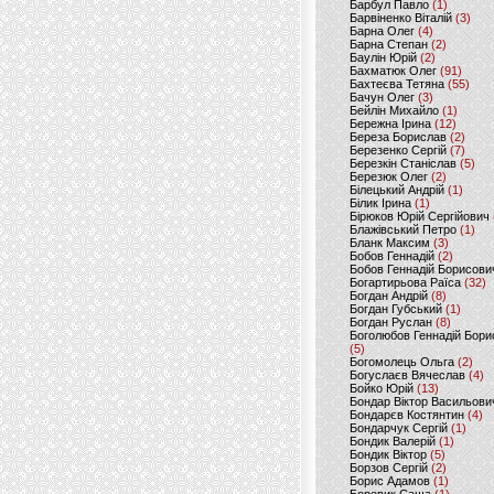
Барбул Павло
(1)
Барвіненко Віталій
(3)
Барна Олег
(4)
Барна Степан
(2)
Баулін Юрій
(2)
Бахматюк Олег
(91)
Бахтеєва Тетяна
(55)
Бачун Олег
(3)
Бейлін Михайло
(1)
Бережна Ірина
(12)
Береза Борислав
(2)
Березенко Сергій
(7)
Березкін Станіслав
(5)
Березюк Олег
(2)
Білецький Андрій
(1)
Білик Ірина
(1)
Бірюков Юрій Сергійович
Блажівський Петро
(1)
Бланк Максим
(3)
Бобов Геннадій
(2)
Бобов Геннадій Борисови
Богартирьова Раїса
(32)
Богдан Андрій
(8)
Богдан Губський
(1)
Богдан Руслан
(8)
Боголюбов Геннадій Бори
(5)
Богомолець Ольга
(2)
Богуслаєв Вячеслав
(4)
Бойко Юрій
(13)
Бондар Віктор Васильови
Бондарєв Костянтин
(4)
Бондарчук Сергій
(1)
Бондик Валерій
(1)
Бондик Віктор
(5)
Борзов Сергiй
(2)
Борис Адамов
(1)