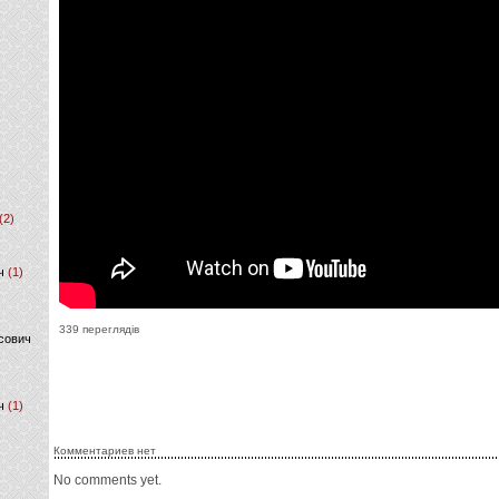
(2)
ч
(1)
339 переглядів
сович
ч
(1)
Комментариев нет
No comments yet.