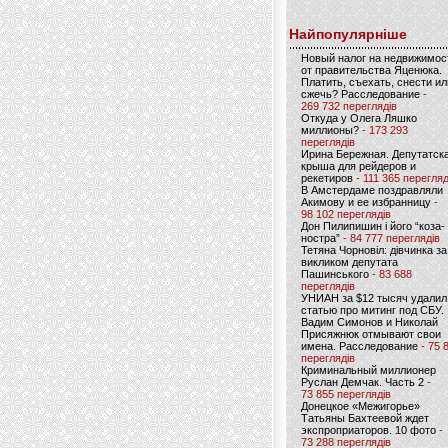
Найпопулярніше
Новый налог на недвижимос
от правительства Яценюка.
Платить, съехать, снести ил
сжечь? Расследование
-
269 732 переглядів
Откуда у Олега Ляшко
миллионы?
- 173 293
переглядів
Ирина Бережная. Депутатск
крыша для рейдеров и
рекетиров
- 111 365 перегляд
В Амстердаме поздравляли
Акимову и ее избранницу
-
98 102 переглядів
Дон Пилипишин і його “коза-
ностра”
- 84 777 переглядів
Тетяна Чорновіл: дівчинка за
викликом депутата
Пашинського
- 83 688
переглядів
УНИАН за $12 тысяч удалил
статью про митинг под СБУ.
Вадим Симонов и Николай
Присяжнюк отмывают свои
имена. Расследование
- 75 
переглядів
Криминальный миллионер
Руслан Демчак. Часть 2
-
73 855 переглядів
Донецкое «Межигорье»
Татьяны Бахтеевой ждет
экспроприаторов. 10 фото
-
73 288 переглядів