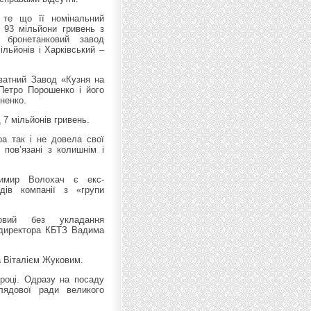
 те що її номінальний
 93 мільйони гривень з
 бронетанковий завод
льйонів і Харківський –
иватний Завод «Кузня на
Петро Порошенко і його
ненко.
7 мільйонів гривень.
а так і не довела свої
 пов’язані з колишнім і
димир Волохач є екс-
дів компанії з «групи
овий без укладання
 директора КБТЗ Вадима
а Віталієм Жуковим.
 році. Одразу на посаду
лядової ради великого