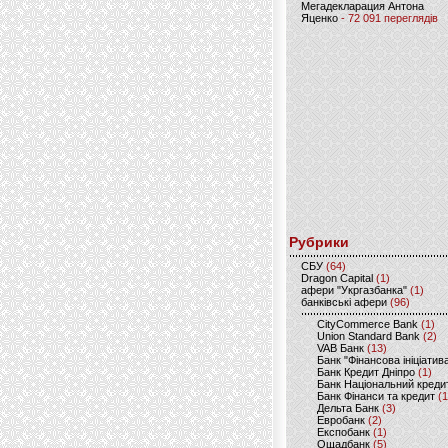
Мегадекларация Антона
Яценко
- 72 091 переглядів
Рубрики
CБУ
(64)
Dragon Capital
(1)
афери "Укргазбанка"
(1)
банківські афери
(96)
CityCommerce Bank
(1)
Union Standard Bank
(2)
VAB Банк
(13)
Банк "Фінансова ініціатив
Банк Кредит Дніпро
(1)
Банк Національний креди
Банк Фінанси та кредит
(1
Дельта Банк
(3)
Евробанк
(2)
Експобанк
(1)
Ощадбанк
(5)