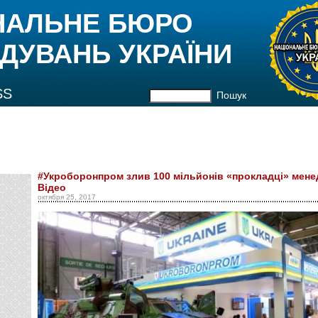
НАЛЬНЕ БЮРО
ДУВАНЬ УКРАЇНИ
SS
Пошук
#Укроборонпром злив 100 мільйонів «прокладці» мен
Відео
октября 25, 2017