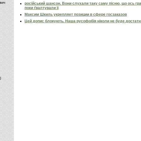
вич
російський шансон. Вони слухали таку саму пісню, що ось гр
поки ґвалтували її
Максим Шкиль укрепляет позиции в сфере госзаказов
Цей допис блокують. Наша русофобія ніколи не буде достат
)