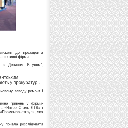
лижені до президента
 фіктивні фірми.
 з Денисом Бігусом”,
дентським
ють у прокуратурі.
ковому заводу ремонт і
йона гривень у фірми-
ків «Интер Сталь ЛТД» і
«Промомаркетгруп», яка
ону почала розслідувати