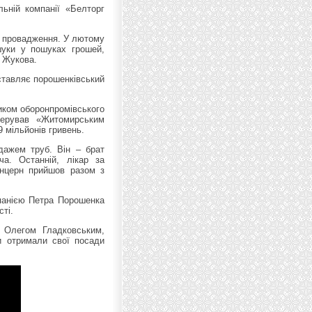
льній компанії «Белторг
не провадження. У лютому
шуки у пошуках грошей,
у Жукова.
ставляє порошенківський
иком оборонпромівського
керував «Житомирським
 мільйонів гривень.
дажем труб. Він – брат
ча. Останній, лікар за
онцерн прийшов разом з
панією Петра Порошенка
ті.
 Олегом Гладковським,
ни отримали свої посади