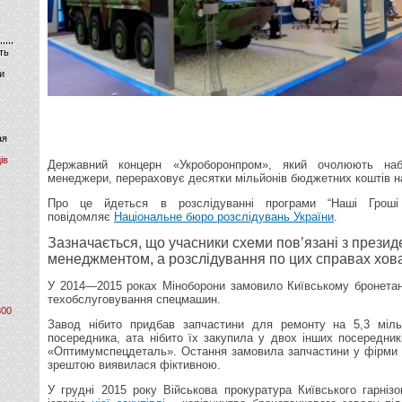
ть
и
ая
ів
Державний концерн «Укроборонпром», який очолюють наб
менеджери, перераховує десятки мільйонів бюджетних коштів на
Про це йдеться в розслідуванні програми “Наші Гроші
повідомляє
Національне бюро розслідувань України
.
Зазначається, що учасники схеми пов’язані з прези
менеджментом, а розслідування по цих справах хова
У 2014—2015 роках Міноборони замовило Київському бронетан
техобслуговування спецмашин.
800
Завод нібито придбав запчастини для ремонту на 5,3 міль
посередника, ата нібито їх закупила у двох інших посередни
«Оптимумспецдеталь». Остання замовила запчастини у фірми 
зрештою виявилася фіктивною.
У грудні 2015 року Військова прокуратура Київського гарніз