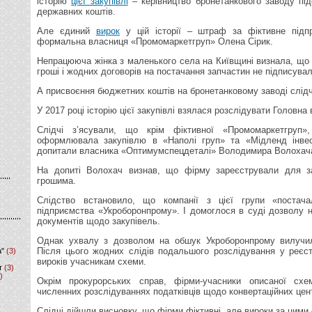
історію
цієї закупівлі
– керівництво бронетанкового заводу пі
державних коштів.
Але єдиний
вирок
у цій історії – штраф за фіктивне підп
формальна власниця «Промомаркетгруп» Олена Сірик.
Непрацююча жінка з маленького села на Київщині визнала, що
гроші і жодних договорів на постачання запчастин не підписувал
А присвоєння бюджетних коштів на бронетанковому заводі слідчі
У 2017 році історію цієї закупівлі взялася розслідувати Головна
Слідчі з’ясували, що крім фіктивної «Промомаркетгруп»
оформлювала закупівлю в «Наполі груп» та «Мідленд інвес
допитали власника «Оптимумспецдеталі» Володимира Волохач
На допиті Волохач визнав, що фірму зареєстрували для з
грошима.
Слідство встановило, що компанії з цієї групи «постач
підприємства «Укроборонпрому». І домоглося в суді дозволу 
документів щодо закупівель.
Однак ухвалу з дозволом на обшук Укроборонпрому вилучил
Після цього жодних слідів подальшого розслідування у реєст
а"
(3)
вироків учасникам схеми.
т
(3)
)
Окрім прокурорських справ, фірми-учасники описаної сх
численних розслідуваннях податківців щодо конвертаційних цент
Слідчі дійшли висновку, що фірми фіктивні, але вироки за цими 