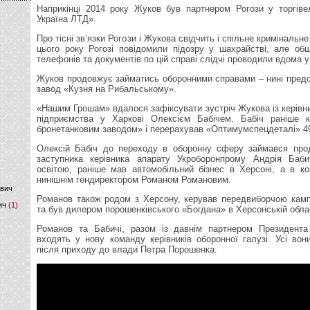
Наприкінці 2014 року Жуков був партнером Рогози у торгіве
Україна ЛТД».
)
Про тісні зв’язки Рогози і Жукова свідчить і спільне криміналь
цього року Рогозі повідомили підозру у шахрайстві, але об
телефонів та документів по цій справі слідчі проводили вдома 
Жуков продовжує займатись оборонними справами – нині пред
завод «Кузня на Рибальському».
«Нашим Грошам» вдалося зафіксувати зустріч Жукова із керівн
підприємства у Харкові Олексієм Бабічем. Бабіч раніше 
бронетанковим заводом» і перерахував «Оптимумспецдеталі» 49
Олексій Бабіч до переходу в оборонну сферу займався про
заступника керівника апарату Укроборонпрому Андрія Баби
освітою, раніше мав автомобільний бізнес в Херсоні, а в к
нинішнім гендиректором Романом Романовим.
ович
Романов також родом з Херсону, керував передвиборчою кам
ич
(1)
та був дилером порошенківського «Богдана» в Херсонській облас
Романов та Бабичі, разом із давнім партнером Президента
входять у нову команду керівників оборонної галузі. Усі во
після приходу до влади Петра Порошенка.