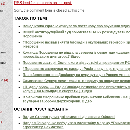
RSS
feed for comments on this post.
р
(1)
Sorry, the comment form is closed at this time.
вич
ТАКОЖ ПО ТЕМІ
Венедіктова сфальсифікувала постанову про вручення підо
Вищий антикорупційний суд зобов’язав НАБУ розслідувати п
Порошенка
#Порошенко назвав зняття блокади з окупованих територій з
інтересів
ович
Команда Порошенка не віддала сервери із секретними даним
проросійського диктатора? Відео
Порошенко застеріг Зеленского від зустрічі з президентом РФ
фович
#Порошенко звернувся до народу: Росія знову перетнула черво
План Зеленского по Донбассу на руку путину: «Россия уже н
на
(4)
Самозванка Супрун хочет сажать в тюрьму за продажу лекар
«П. дав добро», — Радіо Свобода розповіло про причетність 
корупції на мільярди в енергетиці. Відео
В Чернігові #Порошенко пройшов крізь натовп бойовиків «Нац
всупереч заборони Держохорони. Відео
ОСТАННІ РОЗСЛІДУВАННЯ
1)
Вадим Столар купив дві земельні ділянки на Оболоні
1)
Нардеп Гончаренко побудував масштабну мережу “Гончаренко
агробізнесу Бахматюка