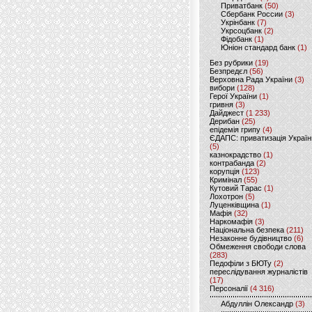
Приватбанк
(50)
Сбербанк России
(3)
Укрінбанк
(7)
Укрсоцбанк
(2)
Фідобанк
(1)
Юніон стандард банк
(1)
Без рубрики
(19)
Безпредєл
(56)
Верховна Рада України
(3)
вибори
(128)
Герої України
(1)
гривня
(3)
Дайджест
(1 233)
Дерибан
(25)
епідемія грипу
(4)
ЄДАПС: приватизація Україн
(5)
казнокрадство
(1)
контрабанда
(2)
корупція
(123)
Кримінал
(55)
Кутовий Тарас
(1)
Лохотрон
(5)
Луценківщина
(1)
Мафія
(32)
Наркомафія
(3)
Національна безпека
(211)
Незаконне будівництво
(6)
Обмеження свободи слова
(283)
Педофіли з БЮТу
(2)
переслідування журналістів
(17)
Персоналії
(4 316)
Абдуллін Олександр
(3)