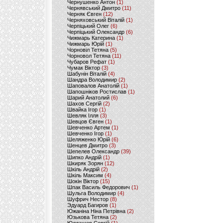
Чернушенко Антон
(1)
Чернявський Дмитро
(11)
Черняк Євген
(12)
Черняховський Віталій
(1)
Черпіцький Олег
(6)
Черпіцький Олександр
(6)
Чижмарь Катерина
(1)
Чижмарь Юрій
(1)
Чорновіл Тетяна
(5)
Чорновол Тетяна
(11)
Чубаров Рефат
(1)
Чумак Віктор
(3)
Шабунін Віталій
(4)
Шандра Володимир
(2)
Шаповалов Анатолій
(1)
Шапошніков Ростислав
(1)
Шарий Анатолий
(6)
Шахов Сергій
(2)
Швайка Ігор
(1)
Шевляк Ілля
(3)
Шевцов Євген
(1)
Шевченко Артем
(1)
Шевченко Ігор
(1)
Шеляженко Юрій
(6)
Шенцев Дмитро
(3)
Шепелев Олександр
(39)
Шипко Андрій
(1)
Шкиряк Зорян
(12)
Шкіль Андрій
(2)
Шкіль Максим
(4)
Шокін Віктор
(15)
Шпак Василь Федорович
(1)
Шульга Володимир
(4)
Шуфрич Нестор
(8)
Эдуард Багиров
(1)
Южаніна Ніна Петрівна
(2)
Юзькова Тетяна
(2)