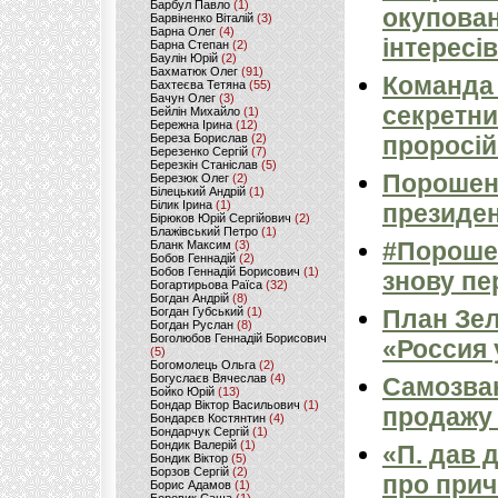
Барбул Павло
(1)
окупован
Барвіненко Віталій
(3)
Барна Олег
(4)
інтересів
Барна Степан
(2)
Баулін Юрій
(2)
Бахматюк Олег
(91)
Команда 
Бахтеєва Тетяна
(55)
Бачун Олег
(3)
секретни
Бейлін Михайло
(1)
Бережна Ірина
(12)
Береза Борислав
(2)
проросій
Березенко Сергій
(7)
Березкін Станіслав
(5)
Порошенк
Березюк Олег
(2)
Білецький Андрій
(1)
Білик Ірина
(1)
президен
Бірюков Юрій Сергійович
(2)
Блажівський Петро
(1)
#Порошен
Бланк Максим
(3)
Бобов Геннадій
(2)
Бобов Геннадій Борисович
(1)
знову пер
Богартирьова Раїса
(32)
Богдан Андрій
(8)
Богдан Губський
(1)
План Зел
Богдан Руслан
(8)
Боголюбов Геннадій Борисович
«Россия 
(5)
Богомолець Ольга
(2)
Богуслаєв Вячеслав
(4)
Самозван
Бойко Юрій
(13)
Бондар Віктор Васильович
(1)
продажу 
Бондарєв Костянтин
(4)
Бондарчук Сергій
(1)
Бондик Валерій
(1)
«П. дав 
Бондик Віктор
(5)
Борзов Сергiй
(2)
про прич
Борис Адамов
(1)