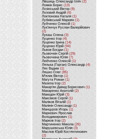
Лівшиць Олександр Ілліч
(2)
Ложкін Борис
(13)
Лозінський Віктор
(9)
Лозовий Андрій
(6)
Локтіонова Наталя
(1)
Лубківський Маркіян
(1)
Лубченко Олексій
(1)
Лук'янчук Руслан Валерійович
(2)
Лукаш Олена
(3)
Луценко Ігор
(4)
Луценко Ірина
(14)
Луценко Юрій
(94)
Львов Богдан
(1)
Льовочкін Сергій
(29)
Льовочкіна Юлія
(7)
Любченко Олексій
(1)
Лялька (Горган) Олександр
(4)
Лях Вадим
(1)
Ляшко Олег
(85)
М'ялик Віктор
(1)
Магута Роман
(1)
Мазепа Ігор
(2)
Макар'ян Давид Борисович
(1)
Макаренко Анатолій
(2)
Македон Юрій
(3)
Максімов Сергій
(1)
Маліков Віталій
(1)
Малінін Олександр
(1)
Манцуров Игорь
(1)
Маркевич Ярослав
Володимирович
(1)
Марков Ігор
(2)
Мартиненко Микола
(26)
Марушевська Юлія
(3)
Маслов Юрій Костянтинович
(2)