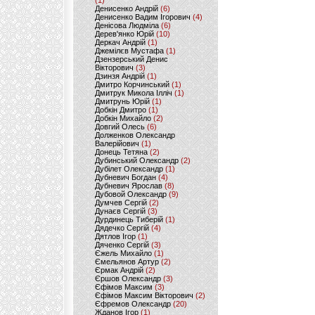
(1)
Денисенко Андрій
(6)
Денисенко Вадим Ігорович
(4)
Денісова Людміла
(6)
Дерев'янко Юрій
(10)
Деркач Андрій
(1)
Джемілєв Мустафа
(1)
Дзензерський Денис
Вікторович
(3)
Дзинзя Андрій
(1)
Дмитро Корчинський
(1)
Дмитрук Микола Ілліч
(1)
Дмитрунь Юрій
(1)
Добкін Дмитро
(1)
Добкін Михайло
(2)
Довгий Олесь
(6)
Долженков Олександр
Валерійович
(1)
Донець Тетяна
(2)
Дубинський Олександр
(2)
Дубілет Олександр
(1)
Дубневич Богдан
(4)
Дубневич Ярослав
(8)
Дубовой Олександр
(9)
Думчев Сергій
(2)
Дунаєв Сергій
(3)
Дурдинець Тиберій
(1)
Дядечко Сергій
(4)
Дятлов Ігор
(1)
Дяченко Сергій
(3)
Єжель Михайло
(1)
Ємельянов Артур
(2)
Єрмак Андрій
(2)
Єршов Олександр
(3)
Єфімов Максим
(3)
Єфімов Максим Вікторович
(2)
Єфремов Олександр
(20)
Жданов Ігор
(1)