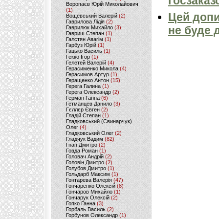
госзаказ
Воропаєв Юрій Миколайович
(1)
Цей допи
Вощевський Валерій
(2)
Гаврилова Лідія
(2)
не буде 
Гаврилюк Михайло
(3)
Гавриш Степан
(1)
Галстян Авагім
(1)
Гарбуз Юрій
(1)
Гацько Василь
(1)
Гекко Ігор
(1)
Гелетей Валерій
(4)
Герасименко Микола
(4)
Герасимов Артур
(1)
Геращенко Антон
(15)
Герега Галина
(1)
Герега Олександр
(2)
Герман Ганна
(6)
Гетманцев Данило
(3)
Гєллєр Євген
(2)
Гладій Степан
(1)
Гладковський (Свинарчук)
Олег
(4)
Гладковський Олег
(2)
Гладчук Вадим
(82)
Гнап Дмитро
(2)
Говда Роман
(1)
Головач Андрій
(2)
Головін Дмитро
(2)
Голубов Дмитро
(1)
Гольдарб Максим
(1)
Гонтарева Валерія
(47)
Гончаренко Олексій
(8)
Гончаров Михайло
(1)
Гончарук Олексій
(2)
Гопко Ганна
(3)
Горбаль Василь
(2)
Горбунов Олександр
(1)