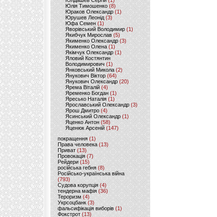
Юлдашев Сергій
(1)
Юлія Тимошенко
(8)
Юраков Олександр
(1)
Юрушев Леонід
(3)
Юфа Семен
(1)
Яворівський Володимир
(1)
Якибчук Мирослав
(5)
Якименко Олександр
(3)
Якименко Олена
(1)
Якімчук Олександр
(1)
Яловий Костянтин
Володимирович
(1)
Янковський Микола
(2)
Янукович Віктор
(64)
Янукович Олександр
(20)
Ярема Віталій
(4)
Яременко Богдан
(1)
Яресько Наталія
(1)
Ярославський Олександр
(3)
Ярош Дмитро
(4)
Ясинський Олександр
(1)
Яценко Антон
(58)
Яценюк Арсеній
(147)
покращення
(1)
Права человека
(13)
Приват
(13)
Провокація
(7)
Рейдери
(15)
російська гебня
(8)
Російсько-українська війна
(793)
Судова корупція
(4)
тендерна мафія
(36)
Тероризм
(4)
Укрсоцбанк
(3)
фальсифікація виборів
(1)
Фокстрот
(13)