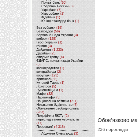
Приватбанк
(50)
Сбербанк России
(3)
Укрінбанк
(7)
Укрсоцбанк
(2)
Фідобанк
(1)
Юніон стандард банк
(1)
Без рубрики
(19)
Безпредєл
(56)
Верховна Рада України
(3)
вибори
(128)
Герої України
(1)
гривня
(3)
Дайджест
(1 233)
Дерибан
(25)
епідемія грипу
(4)
ЄДАПС: приватизація України
(5)
казнокрадство
(1)
контрабанда
(2)
корупція
(123)
Кримінал
(55)
Кутовий Тарас
(1)
Лохотрон
(5)
Луценківщина
(1)
Мафія
(32)
Наркомафія
(3)
Національна безпека
(211)
Незаконне будівництво
(6)
Обмеження свободи слова
(283)
Педофіли з БЮТу
(2)
Обов’язково м
переслідування журналістів
(17)
Персоналії
(4 316)
236 переглядів
Абдуллін Олександр
(3)