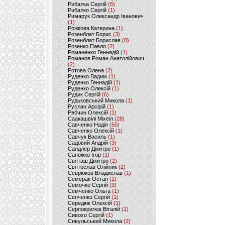
Рибалка Сергій
(6)
Рибалко Сергій
(1)
Римарук Олександр Іванович
(1)
Рожкова Катерина
(1)
Розенблат Борис
(3)
Розенблат Борислав
(8)
Розенко Павло
(2)
Романенко Геннадій
(1)
Романов Роман Анатолійович
(2)
Ротова Олена
(2)
Руденко Вадим
(1)
Руденко Геннадій
(1)
Руденко Олексій
(1)
Рудик Сергій
(6)
Рудьковський Микола
(1)
Руслан Арсірій
(1)
Рябчин Олексій
(1)
Саакашвілі Міхеіл
(28)
Савченко Надія
(50)
Савченко Олексій
(1)
Савчук Василь
(1)
Садовий Андрій
(3)
Сандлер Дмитро
(1)
Сапожко Ігор
(1)
Святаш Дмитро
(2)
Святослав Олійник
(2)
Севрюков Владислав
(1)
Семерак Остап
(1)
Семочко Сергій
(3)
Семченко Ольга
(1)
Сенченко Сергій
(1)
Середюк Олексій
(1)
Серпокрилов Віталій
(1)
Сивохо Сергій
(1)
Сивульський Микола
(2)