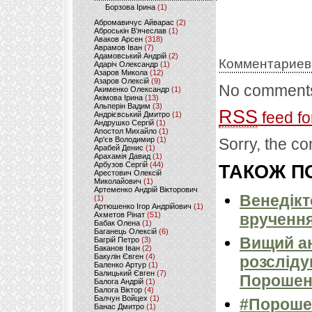
Борзова Ірина
(1)
Абромавичус Айварас
(2)
Аброськін В’ячеслав
(1)
Аваков Арсен
(318)
Аврамов Іван
(7)
Адамовський Андрій
(2)
Комментариев
Адаріч Олександр
(1)
Азаров Микола
(12)
Азаров Олексій
(9)
No comments
Акименко Олександр
(1)
Акімова Ірина
(13)
Альперін Вадим
(3)
RSS
feed fo
Андрієвський Дмитро
(1)
Андрушко Сергій
(1)
Апостол Михайло
(1)
Ар'єв Володимир
(1)
Sorry, the co
Арабей Денис
(1)
Арахамія Давид
(1)
Арбузов Сергій
(44)
ТАКОЖ ПО
Арестович Олексій
Миколайович
(1)
Артеменко Андрій Вікторович
Венедікт
(1)
Артюшенко Ігор Андрійович
(1)
Ахметов Рінат
(51)
вручення
Бабак Олена
(1)
Баганець Олексій
(6)
Вищий ан
Багрій Петро
(3)
Баканов Іван
(2)
Бакулін Євген
(4)
розсліду
Баленко Артур
(1)
Балицький Євген
(7)
Порошен
Балога Андрій
(1)
Балога Віктор
(4)
Балчун Войцех
(1)
#Порошен
Банас Дмитро
(1)