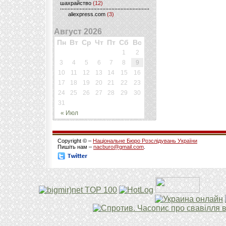
шахрайство
(12)
aliexpress.com
(3)
Август 2026
Пн
Вт
Ср
Чт
Пт
Сб
Вс
1
2
3
4
5
6
7
8
9
10
11
12
13
14
15
16
17
18
19
20
21
22
23
24
25
26
27
28
29
30
31
« Июл
Copyright © –
Національне Бюро Розслідувань України
Пишіть нам –
nacburo@gmail.com
.