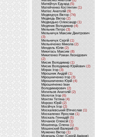
Матвієнко Анатолій
(2)
Матвійчук Едуард
(5)
Матейченко Костянтин
(1)
Матіос Анатолій
(9)
Медведчук Віктор
(74)
Медведь Віктор
(2)
Медведько Олександр
(1)
Медяник Володимир
(4)
Мельник Петро
(3)
Мельничук Максим Дмитрович
(3)
Мельничук Сергій
(1)
Мельніченко Микола
(2)
Мендель Юлія
(2)
Микитась Максим
(8)
Микитенко Роман Леонідович
(2)
Мисик Володимир
(1)
Мисик Володимир Юрійович
(2)
Мізрах Ігор
(3)
Мірошник Андрій
(1)
Мірошниченко Ігор
(3)
Мірошниченко Юрій
(4)
Мірошніченко Іван
Володимирович
(2)
Могильов Анатолій
(2)
Молоток Ігор
(6)
Монтян Тетяна
(4)
Мороко Юрій
(2)
Мосійчук Ігор
(2)
Москалевський В'ячеслав
(1)
Москаленко Ярослав
(1)
Москаль Геннадій
(5)
Мочанов Олексій
(1)
Мошенець Олена
(1)
Мошенский Валерий
(5)
Муженко Віктор
(1)
Мужчиль Олег (Сергій Аміров)