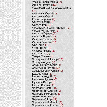
Усенко-Чорна Жанна
(2)
Усов Констянтин
(1)
Фабрикант Світлана Самуілівна
(2)
Фаєрмарк Сергій
(1)
Фаєрмарк Сергій
Олександрович
(1)
Файст Валерій
(1)
Федєєв Ігор
(1)
Федорук Анатолій Петрович
(2)
Федорчук Анатолій
(1)
Федосов Едуард
(1)
Филатов Борис
(11)
Філатов Олексій
(6)
Фірташ Дмитро
(28)
Фріз Ірина
(1)
Фукс Павло
(7)
Фуксман Борис
(1)
Фурсін Іван
(2)
Хмара Степан
(1)
Холодницький Назар
(15)
Холодов Андрій
(2)
Хоменко Володимир
(1)
Хомутиннік Віталій
(52)
Хорошевський Андрій
(1)
Царьов Олег
(1)
Циганков Андрій
(3)
Циплаков Руслан
(7)
Цуканов Віктор
(1)
Цушко Василь
(16)
Чеботарь Сергій
(15)
Чеботарьов Олексій
(1)
Чемерис Володимир
(1)
Чепинога Віталій
(1)
Черкаський Ігор
(12)
Черновецький Леонід
(2)
Черновецький Степан
(3)