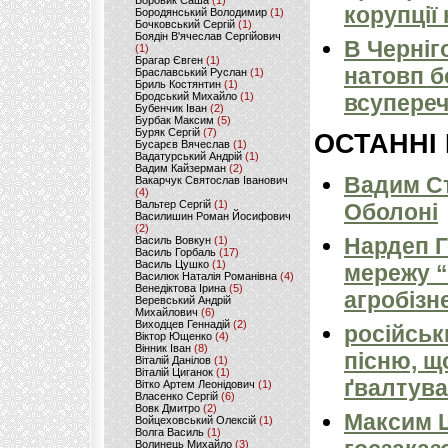
Боровик Саша
(1)
корупції
Бородянський Володимир
(1)
Бочковський Сергій
(1)
Боядін В'ячеслав Сергійович
В Черніг
(1)
Брагар Євген
(1)
натовп б
Браславський Руслан
(1)
Бриль Костянтин
(1)
Бродський Михайло
(1)
всупереч
Бубенчик Іван
(2)
Бурбак Максим
(5)
Буряк Сергій
(7)
ОСТАННІ
Бусарєв Вячеслав
(1)
Вадатурський Андрій
(1)
Вадим Кайзерман
(2)
Вадим Ст
Вакарчук Святослав Іванович
(4)
Вальтер Сергій
(1)
Оболоні
Василишин Роман Йосифович
(2)
Нардеп 
Василь Вовкун
(1)
Василь Горбаль
(17)
Василь Цушко
(1)
мережу “
Василюк Наталія Романівна
(4)
Венедіктова Ірина
(5)
агробізн
Веревський Андрій
Михайлович
(6)
Виходцев Геннадій
(2)
російськ
Віктор Ющенко
(4)
Вінник Іван
(8)
пісню, щ
Віталій Данілов
(1)
Віталій Циганок
(1)
ґвалтува
Вітко Артем Леонідович
(1)
Власенко Сергій
(6)
Вовк Дмитро
(2)
Максим 
Войцеховський Олексій
(1)
Волга Василь
(1)
Волинець Михайло
(3)