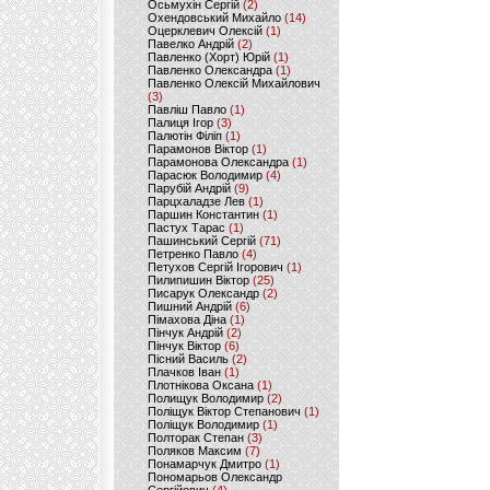
Осьмухін Сергій
(2)
Охендовський Михайло
(14)
Оцерклевич Олексій
(1)
Павелко Андрій
(2)
Павленко (Хорт) Юрій
(1)
Павленко Олександра
(1)
Павленко Олексій Михайлович
(3)
Павліш Павло
(1)
Палиця Ігор
(3)
Палютін Філіп
(1)
Парамонов Віктор
(1)
Парамонова Олександра
(1)
Парасюк Володимир
(4)
Парубій Андрій
(9)
Парцхаладзе Лев
(1)
Паршин Константин
(1)
Пастух Тарас
(1)
Пашинський Сергій
(71)
Петренко Павло
(4)
Петухов Сергій Ігорович
(1)
Пилипишин Віктор
(25)
Писарук Олександр
(2)
Пишний Андрій
(6)
Пімахова Діна
(1)
Пінчук Андрій
(2)
Пінчук Віктор
(6)
Пісний Василь
(2)
Плачков Іван
(1)
Плотнікова Оксана
(1)
Полищук Володимир
(2)
Поліщук Віктор Степанович
(1)
Поліщук Володимир
(1)
Полторак Степан
(3)
Поляков Максим
(7)
Понамарчук Дмитро
(1)
Пономарьов Олександр