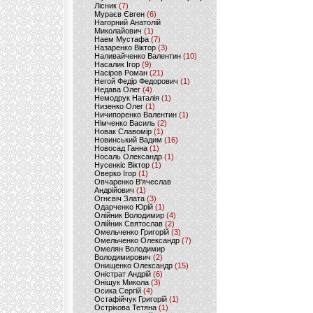
Лісник
(7)
Мураєв Євген
(6)
Нагорний Анатолій
Миколайович
(1)
Наем Мустафа
(7)
Назаренко Віктор
(3)
Наливайченко Валентин
(10)
Насалик Ігор
(9)
Насіров Роман
(21)
Негой Федір Федорович
(1)
Недава Олег
(4)
Немодрук Наталія
(1)
Низенко Олег
(1)
Ничипоренко Валентин
(1)
Німченко Василь
(2)
Новак Славомір
(1)
Новинський Вадим
(16)
Новосад Ганна
(1)
Носаль Олександр
(1)
Нусенкіс Віктор
(1)
Оверко Ігор
(1)
Овчаренко В'ячеслав
Андрійович
(1)
Огнєвіч Злата
(3)
Одарченко Юрій
(1)
Олійник Володимир
(4)
Олійник Святослав
(2)
Омельченко Григорій
(3)
Омельченко Олександр
(7)
Омелян Володимир
Володимирович
(2)
Онищенко Олександр
(15)
Оністрат Андрій
(6)
Оніщук Микола
(3)
Осика Сергій
(4)
Остафійчук Григорій
(1)
Острікова Тетяна
(1)