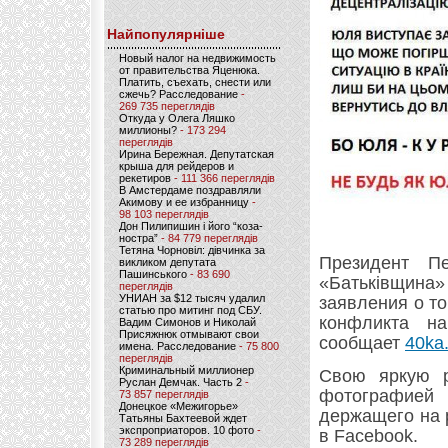
Найпопулярніше
Новый налог на недвижимость
от правительства Яценюка.
Платить, съехать, снести или
сжечь? Расследование
-
269 735 переглядів
Откуда у Олега Ляшко
миллионы?
- 173 294
переглядів
Ирина Бережная. Депутатская
крыша для рейдеров и
рекетиров
- 111 366 переглядів
В Амстердаме поздравляли
Акимову и ее избранницу
-
98 103 переглядів
Дон Пилипишин і його “коза-
ностра”
- 84 779 переглядів
Тетяна Чорновіл: дівчинка за
Президент П
викликом депутата
Пашинського
- 83 690
«Батьківщин
переглядів
УНИАН за $12 тысяч удалил
заявления о то
статью про митинг под СБУ.
конфликта н
Вадим Симонов и Николай
Присяжнюк отмывают свои
сообщает
40ka.
имена. Расследование
- 75 800
переглядів
Криминальный миллионер
Свою яркую р
Руслан Демчак. Часть 2
-
фотографией 
73 857 переглядів
Донецкое «Межигорье»
держащего на 
Татьяны Бахтеевой ждет
экспроприаторов. 10 фото
-
в Facebook.
73 289 переглядів