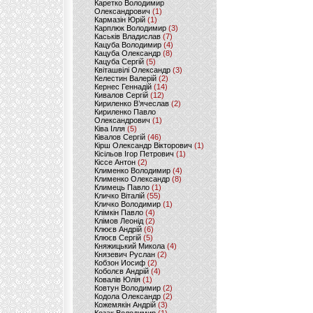
Каретко Володимир
Олександрович
(1)
Кармазін Юрій
(1)
Карплюк Володимир
(3)
Каськів Владислав
(7)
Кацуба Володимир
(4)
Кацуба Олександр
(8)
Кацуба Сергій
(5)
Квіташвілі Олександр
(3)
Келестин Валерій
(2)
Кернес Геннадій
(14)
Кивалов Сергій
(12)
Кириленко В’ячеслав
(2)
Кириленко Павло
Олександрович
(1)
Ківа Ілля
(5)
Ківалов Сергій
(46)
Кірш Олександр Вікторович
(1)
Кісільов Ігор Петрович
(1)
Кіссе Антон
(2)
Клименко Володимир
(4)
Клименко Олександр
(8)
Климець Павло
(1)
Кличко Віталій
(55)
Кличко Володимир
(1)
Клімкін Павло
(4)
Клімов Леонід
(2)
Клюєв Андрій
(6)
Клюєв Сергій
(5)
Княжицький Микола
(4)
Князевич Руслан
(2)
Кобзон Иосиф
(2)
Коболєв Андрій
(4)
Ковалів Юлія
(1)
Ковтун Володимир
(2)
Кодола Олександр
(2)
Кожемякін Андрій
(3)