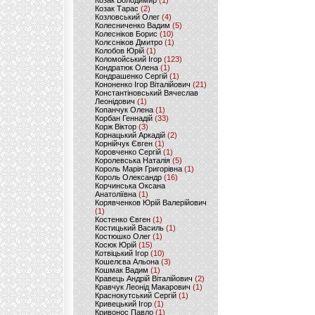
Козак Володимир
(1)
Козак Тарас
(2)
Козловський Олег
(4)
Колесниченко Вадим
(5)
Колесніков Борис
(10)
Колєсніков Дмитро
(1)
Колобов Юрій
(1)
Коломойський Ігор
(123)
Кондратюк Олена
(1)
Кондрашенко Сергій
(1)
Кононенко Ігор Віталійович
(21)
Константіновський Вячеслав
Леонідович
(1)
Копанчук Олена
(1)
Корбан Геннадій
(33)
Корж Віктор
(3)
Корнацький Аркадій
(2)
Корнійчук Євген
(1)
Коровченко Сергій
(1)
Королевська Наталія
(5)
Король Марія Григорівна
(1)
Король Олександр
(16)
Корчинська Оксана
Анатоліївна
(1)
Корявченков Юрій Валерійович
(1)
Костенко Євген
(1)
Костицький Василь
(1)
Костюшко Олег
(1)
Косюк Юрій
(15)
Котвіцький Ігор
(10)
Кошелєва Альона
(3)
Кошмак Вадим
(1)
Кравець Андрій Віталійович
(2)
Кравчук Леонід Макарович
(1)
Краснокутський Сергій
(1)
Кривецький Ігор
(1)
Кривонос Павло
(1)