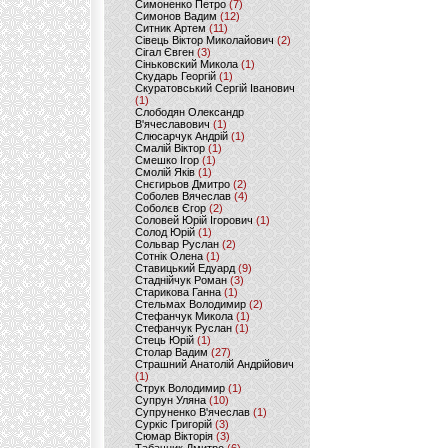
Симоненко Петро
(7)
Симонов Вадим
(12)
Ситник Артем
(11)
Сівець Віктор Миколайович
(2)
Сігал Євген
(3)
Сіньковский Микола
(1)
Скударь Георгій
(1)
Скуратовський Сергій Іванович
(1)
Слободян Олександр
В'ячеславович
(1)
Слюсарчук Андрій
(1)
Смалій Віктор
(1)
Смешко Ігор
(1)
Смолій Яків
(1)
Снєгирьов Дмитро
(2)
Соболев Вячеслав
(4)
Соболєв Єгор
(2)
Соловей Юрій Ігорович
(1)
Солод Юрій
(1)
Сольвар Руслан
(2)
Сотнік Олена
(1)
Ставицький Едуард
(9)
Стаднійчук Роман
(3)
Старикова Ганна
(1)
Стельмах Володимир
(2)
Стефанчук Микола
(1)
Стефанчук Руслан
(1)
Стець Юрій
(1)
Столар Вадим
(27)
Страшний Анатолій Андрійович
(1)
Струк Володимир
(1)
Супрун Уляна
(10)
Супруненко В'ячеслав
(1)
Суркіс Григорій
(3)
Сюмар Вікторія
(3)