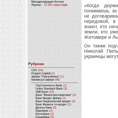
Мегадекларация Антона
«Когда держ
Яценко
- 72 091 переглядів
понимаешь, за 
не договарива
передовой, в
знают, кто на
земли, кто уж
Житомире и Ль
Он также подч
Николай Пиль
украинцы могут
Рубрики
CБУ
(64)
Dragon Capital
(1)
афери "Укргазбанка"
(1)
банківські афери
(96)
CityCommerce Bank
(1)
Union Standard Bank
(2)
VAB Банк
(13)
Банк "Фінансова ініціатива"
(3)
Банк Кредит Дніпро
(1)
Банк Національний кредит
(3)
Банк Фінанси та кредит
(1)
Дельта Банк
(3)
Евробанк
(2)
Експобанк
(1)
Ощадбанк
(5)