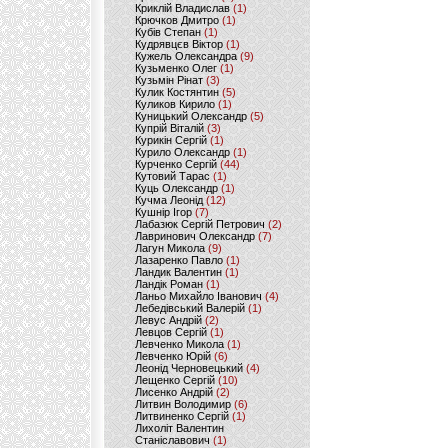
Криклій Владислав
(1)
Крючков Дмитро
(1)
Кубів Степан
(1)
Кудрявцєв Віктор
(1)
Кужель Олександра
(9)
Кузьменко Олег
(1)
Кузьмін Рінат
(3)
Кулик Костянтин
(5)
Куликов Кирило
(1)
Куницький Олександр
(5)
Купрій Віталій
(3)
Курикін Сергій
(1)
Курило Олександр
(1)
Курченко Сергій
(44)
Кутовий Тарас
(1)
Куць Олександр
(1)
Кучма Леонід
(12)
Кушнір Ігор
(7)
Лабазюк Сергій Петрович
(2)
Лавринович Олександр
(7)
Лагун Микола
(9)
Лазаренко Павло
(1)
Ландик Валентин
(1)
Ландік Роман
(1)
Ланьо Михайло Іванович
(4)
Лебедівський Валерій
(1)
Левус Андрій
(2)
Левцов Сергій
(1)
Левченко Микола
(1)
Левченко Юрій
(6)
Леонід Черновецький
(4)
Лещенко Сергій
(10)
Лисенко Андрій
(2)
Литвин Володимир
(6)
Литвиненко Сергій
(1)
Лихоліт Валентин
Станіславович
(1)