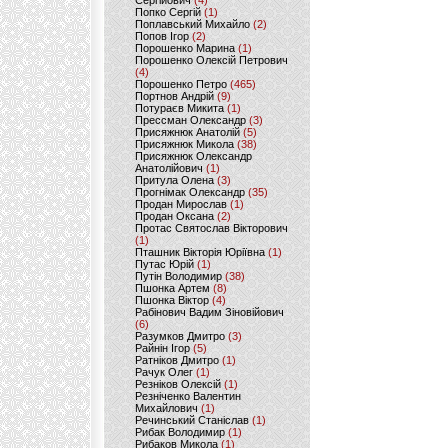
Сергійович
(4)
Попко Сергій
(1)
Поплавський Михайло
(2)
Попов Ігор
(2)
Порошенко Марина
(1)
Порошенко Олексій Петрович
(4)
Порошенко Петро
(465)
Портнов Андрій
(9)
Потураєв Микита
(1)
Прессман Олександр
(3)
Присяжнюк Анатолій
(5)
Присяжнюк Микола
(38)
Присяжнюк Олександр
Анатолійович
(1)
Притула Олена
(3)
Прогнімак Олександр
(35)
Продан Мирослав
(1)
Продан Оксана
(2)
Протас Святослав Вікторович
(1)
Пташник Вікторія Юріївна
(1)
Путас Юрій
(1)
Путін Володимир
(38)
Пшонка Артем
(8)
Пшонка Віктор
(4)
Рабінович Вадим Зіновійович
(6)
Разумков Дмитро
(3)
Райнін Ігор
(5)
Ратніков Дмитро
(1)
Рачук Олег
(1)
Резніков Олексій
(1)
Резніченко Валентин
Михайлович
(1)
Речинський Станіслав
(1)
Рибак Володимир
(1)
Рибаков Микола
(1)