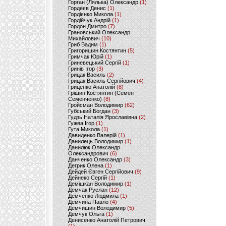
Горган (Лялька) Олександр
(1)
Гордеєв Денис
(1)
Гордієнко Микола
(1)
Гордійчук Андрій
(1)
Гордон Дмитро
(7)
Грановський Олександр
Михайлович
(10)
Гриб Вадим
(1)
Григоришин Костянтин
(5)
Гримчак Юрій
(1)
Гриневецький Сергій
(1)
Гринів Ігор
(3)
Грицак Василь
(2)
Грицак Василь Сергійович
(4)
Гриценко Анатолій
(8)
Грішин Костянтин (Семен
Семенченко)
(8)
Гройсман Володимир
(62)
Губський Богдан
(3)
Гудзь Наталія Ярославівна
(2)
Гужва Ігор
(1)
Гута Микола
(1)
Давиденко Валерій
(1)
Данилець Володимир
(1)
Данилюк Олександр
Олександрович
(6)
Данченко Олександр
(3)
Дегрик Олена
(1)
Дейдей Євген Сергійович
(9)
Дейнеко Сергій
(1)
Демішкан Володимир
(1)
Демчак Руслан
(12)
Демченко Людмила
(1)
Демчина Павло
(4)
Демчишин Володимир
(5)
Демчук Ольга
(1)
Денисенко Анатолій Петрович