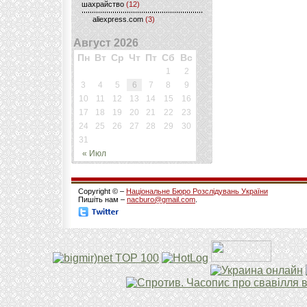
шахрайство
(12)
aliexpress.com
(3)
Август 2026
Пн
Вт
Ср
Чт
Пт
Сб
Вс
1
2
3
4
5
6
7
8
9
10
11
12
13
14
15
16
17
18
19
20
21
22
23
24
25
26
27
28
29
30
31
« Июл
Copyright © –
Національне Бюро Розслідувань України
Пишіть нам –
nacburo@gmail.com
.