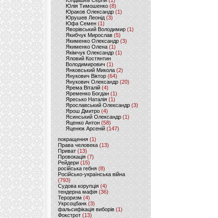
Юлдашев Сергій
(1)
Юлія Тимошенко
(8)
Юраков Олександр
(1)
Юрушев Леонід
(3)
Юфа Семен
(1)
Яворівський Володимир
(1)
Якибчук Мирослав
(5)
Якименко Олександр
(3)
Якименко Олена
(1)
Якімчук Олександр
(1)
Яловий Костянтин
Володимирович
(1)
Янковський Микола
(2)
Янукович Віктор
(64)
Янукович Олександр
(20)
Ярема Віталій
(4)
Яременко Богдан
(1)
Яресько Наталія
(1)
Ярославський Олександр
(3)
Ярош Дмитро
(4)
Ясинський Олександр
(1)
Яценко Антон
(58)
Яценюк Арсеній
(147)
покращення
(1)
Права человека
(13)
Приват
(13)
Провокація
(7)
Рейдери
(15)
російська гебня
(8)
Російсько-українська війна
(793)
Судова корупція
(4)
тендерна мафія
(36)
Тероризм
(4)
Укрсоцбанк
(3)
фальсифікація виборів
(1)
Фокстрот
(13)