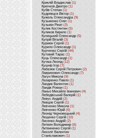
Криклій Владислав
(1)
Крючков Дмитро
(1)
Кубів Степан
(1)
Кудрявцєв Віктор
(1)
Кужель Олександра
(9)
Кузьменко Олег
(1)
Кузьмін Рінат
(3)
Кулик Костянтин
(5)
Куликов Кирило
(1)
Куницький Олександр
(5)
Купрій Віталій
(3)
Курикін Сергій
(1)
Курило Олександр
(1)
Курченко Сергій
(44)
Кутовий Тарас
(1)
Куць Олександр
(1)
Кучма Леонід
(12)
Кушнір Ігор
(7)
Лабазюк Сергій Петрович
(2)
Лавринович Олександр
(7)
Лагун Микола
(9)
Лазаренко Павло
(1)
Ландик Валентин
(1)
Ландік Роман
(1)
Ланьо Михайло Іванович
(4)
Лебедівський Валерій
(1)
Левус Андрій
(2)
Левцов Сергій
(1)
Левченко Микола
(1)
Левченко Юрій
(6)
Леонід Черновецький
(4)
Лещенко Сергій
(10)
Лисенко Андрій
(2)
Литвин Володимир
(6)
Литвиненко Сергій
(1)
Лихоліт Валентин
Станіславович
(1)