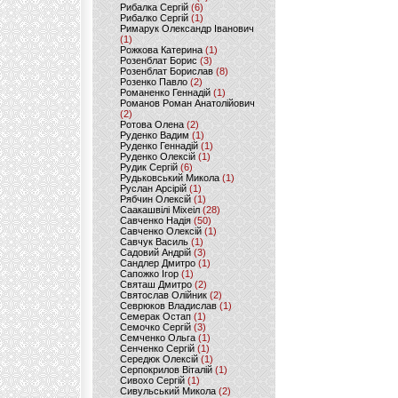
Рибалка Сергій
(6)
Рибалко Сергій
(1)
Римарук Олександр Іванович
(1)
Рожкова Катерина
(1)
Розенблат Борис
(3)
Розенблат Борислав
(8)
Розенко Павло
(2)
Романенко Геннадій
(1)
Романов Роман Анатолійович
(2)
Ротова Олена
(2)
Руденко Вадим
(1)
Руденко Геннадій
(1)
Руденко Олексій
(1)
Рудик Сергій
(6)
Рудьковський Микола
(1)
Руслан Арсірій
(1)
Рябчин Олексій
(1)
Саакашвілі Міхеіл
(28)
Савченко Надія
(50)
Савченко Олексій
(1)
Савчук Василь
(1)
Садовий Андрій
(3)
Сандлер Дмитро
(1)
Сапожко Ігор
(1)
Святаш Дмитро
(2)
Святослав Олійник
(2)
Севрюков Владислав
(1)
Семерак Остап
(1)
Семочко Сергій
(3)
Семченко Ольга
(1)
Сенченко Сергій
(1)
Середюк Олексій
(1)
Серпокрилов Віталій
(1)
Сивохо Сергій
(1)
Сивульський Микола
(2)