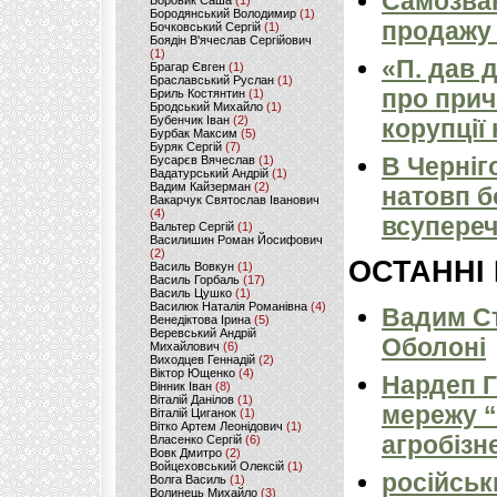
Самозван
Боровик Саша
(1)
Бородянський Володимир
(1)
продажу 
Бочковський Сергій
(1)
Боядін В'ячеслав Сергійович
(1)
«П. дав 
Брагар Євген
(1)
Браславський Руслан
(1)
про прич
Бриль Костянтин
(1)
Бродський Михайло
(1)
Бубенчик Іван
(2)
корупції
Бурбак Максим
(5)
Буряк Сергій
(7)
В Черніг
Бусарєв Вячеслав
(1)
Вадатурський Андрій
(1)
Вадим Кайзерман
(2)
натовп б
Вакарчук Святослав Іванович
(4)
всупереч
Вальтер Сергій
(1)
Василишин Роман Йосифович
(2)
ОСТАННІ
Василь Вовкун
(1)
Василь Горбаль
(17)
Василь Цушко
(1)
Василюк Наталія Романівна
(4)
Вадим Ст
Венедіктова Ірина
(5)
Веревський Андрій
Оболоні
Михайлович
(6)
Виходцев Геннадій
(2)
Віктор Ющенко
(4)
Нардеп 
Вінник Іван
(8)
Віталій Данілов
(1)
мережу “
Віталій Циганок
(1)
Вітко Артем Леонідович
(1)
агробізн
Власенко Сергій
(6)
Вовк Дмитро
(2)
Войцеховський Олексій
(1)
російськ
Волга Василь
(1)
Волинець Михайло
(3)