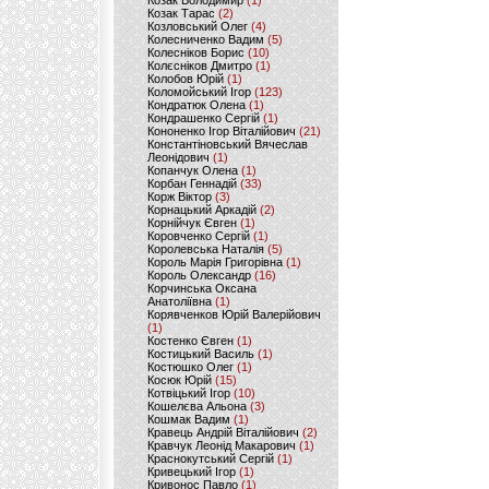
Козак Володимир
(1)
Козак Тарас
(2)
Козловський Олег
(4)
Колесниченко Вадим
(5)
Колесніков Борис
(10)
Колєсніков Дмитро
(1)
Колобов Юрій
(1)
Коломойський Ігор
(123)
Кондратюк Олена
(1)
Кондрашенко Сергій
(1)
Кононенко Ігор Віталійович
(21)
Константіновський Вячеслав
Леонідович
(1)
Копанчук Олена
(1)
Корбан Геннадій
(33)
Корж Віктор
(3)
Корнацький Аркадій
(2)
Корнійчук Євген
(1)
Коровченко Сергій
(1)
Королевська Наталія
(5)
Король Марія Григорівна
(1)
Король Олександр
(16)
Корчинська Оксана
Анатоліївна
(1)
Корявченков Юрій Валерійович
(1)
Костенко Євген
(1)
Костицький Василь
(1)
Костюшко Олег
(1)
Косюк Юрій
(15)
Котвіцький Ігор
(10)
Кошелєва Альона
(3)
Кошмак Вадим
(1)
Кравець Андрій Віталійович
(2)
Кравчук Леонід Макарович
(1)
Краснокутський Сергій
(1)
Кривецький Ігор
(1)
Кривонос Павло
(1)