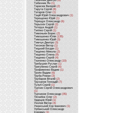
Табачник Дмитро
(6)
Табачник Ян
(1)
Тарасюк Валерій
(2)
Тарута Сергій
(8)
Татаров Олег
(1)
Тацій Юрій Олександрович
(1)
Терещенко Юрій
(1)
Терещук Олександр
(6)
Терьохін Сергій
(2)
Тетерук Андрій
(1)
Тигіпко Сергій
(1)
Тимонькін Борис
(2)
Тимошенко Юлія
(135)
Тимошенко Юрій
(3)
Тимчук Дмитро
(3)
Тихонов Віктор
(1)
Тицький Богдан
(1)
Тищенко Микола
(2)
Тищенко Олена
(8)
Тищенко Сергій
(4)
Ткаченко Олександр
(10)
Требушкін Руслан
(1)
Тригубенко Сергій
(6)
Трофименко Вадим
(1)
Троян Вадим
(6)
Труба Роман
(3)
Трубаров Віталій
(2)
Труханов Геннадій
(7)
Тулуб Сергій
(1)
Турчин Сергій Олександрович
(1)
Турчинов Олександр
(35)
Тягнибок Олег
(2)
Ударцов Юрій
(1)
Уколов Віктор
(4)
Уманський Ігор Іванович
(1)
Урбанський Олександр
Ігорович
(1)