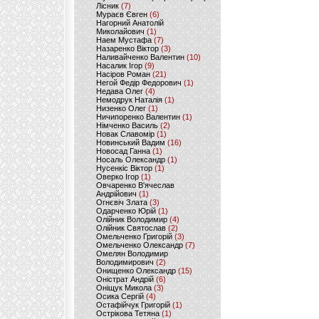
Лісник
(7)
Мураєв Євген
(6)
Нагорний Анатолій
Миколайович
(1)
Наем Мустафа
(7)
Назаренко Віктор
(3)
Наливайченко Валентин
(10)
Насалик Ігор
(9)
Насіров Роман
(21)
Негой Федір Федорович
(1)
Недава Олег
(4)
Немодрук Наталія
(1)
Низенко Олег
(1)
Ничипоренко Валентин
(1)
Німченко Василь
(2)
Новак Славомір
(1)
Новинський Вадим
(16)
Новосад Ганна
(1)
Носаль Олександр
(1)
Нусенкіс Віктор
(1)
Оверко Ігор
(1)
Овчаренко В'ячеслав
Андрійович
(1)
Огнєвіч Злата
(3)
Одарченко Юрій
(1)
Олійник Володимир
(4)
Олійник Святослав
(2)
Омельченко Григорій
(3)
Омельченко Олександр
(7)
Омелян Володимир
Володимирович
(2)
Онищенко Олександр
(15)
Оністрат Андрій
(6)
Оніщук Микола
(3)
Осика Сергій
(4)
Остафійчук Григорій
(1)
Острікова Тетяна
(1)