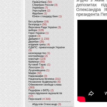
згідно з яким
Приватбанк
(50)
депозитах пі
Сбербанк России
(3)
Укрінбанк
(7)
Олександра Я
Укрсоцбанк
(2)
Фідобанк
(1)
президента Пе
Юніон стандард банк
(1)
Без рубрики
(19)
Безпредєл
(56)
Верховна Рада України
(3)
вибори
(128)
Герої України
(1)
гривня
(3)
Дайджест
(1 233)
Дерибан
(25)
епідемія грипу
(4)
ЄДАПС: приватизація України
(5)
казнокрадство
(1)
контрабанда
(2)
корупція
(123)
Кримінал
(55)
Кутовий Тарас
(1)
Лохотрон
(5)
Луценківщина
(1)
Мафія
(32)
Наркомафія
(3)
Національна безпека
(211)
Незаконне будівництво
(6)
Обмеження свободи слова
(283)
Педофіли з БЮТу
(2)
переслідування журналістів
(17)
Персоналії
(4 316)
Абдуллін Олександр
(3)