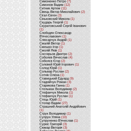
Симоненко Петро
(7)
Симонов Вадим
(12)
Ситник Артем
(11)
Сівець Віктор Миколайович
(2)
Сігал Євген
(3)
Сіньковский Микола
(1)
Скударь Георгій
(1)
Скуратовський Сергій Іванович
(1)
Слободян Олександр
В'ячеславович
(1)
Слюсарчук Андрій
(1)
Смалій Віктор
(1)
Смешко Ігор
(1)
Смолій Яків
(1)
Снєгирьов Дмитро
(2)
Соболев Вячеслав
(4)
Соболєв Єгор
(2)
Соловей Юрій Ігорович
(1)
Солод Юрій
(1)
Сольвар Руслан
(2)
Сотнік Олена
(1)
Ставицький Едуард
(9)
Стаднійчук Роман
(3)
Старикова Ганна
(1)
Стельмах Володимир
(2)
Стефанчук Микола
(1)
Стефанчук Руслан
(1)
Стець Юрій
(1)
Столар Вадим
(27)
Страшний Анатолій Андрійович
(1)
Струк Володимир
(1)
Супрун Уляна
(10)
Супруненко В'ячеслав
(1)
Суркіс Григорій
(3)
Сюмар Вікторія
(3)