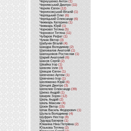
Чернушенко Антон
(1)
Чернявський Дмитро
(11)
Черняк Євген
(12)
Черняховський Віталій
(1)
Черпіцький Олег
(6)
Черпіцький Олександр
(6)
Чижмарь Катерина
(1)
Чижмарь Юрій
(1)
Чорновіл Тетяна
(5)
Чорновол Тетяна
(11)
Чубаров Рефат
(1)
Чумак Віктор
(3)
Шабунін Віталій
(4)
Шандра Володимир
(2)
Шаповалов Анатолій
(1)
Шапошніков Ростислав
(1)
Шарий Анатолий
(6)
Шахов Сергій
(2)
Швайка Ігор
(1)
Шевляк Ілля
(3)
Шевцов Євген
(1)
Шевченко Артем
(1)
Шевченко Ігор
(1)
Шеляженко Юрій
(6)
Шенцев Дмитро
(3)
Шепелев Олександр
(39)
Шипко Андрій
(1)
Шкиряк Зорян
(12)
Шкіль Андрій
(2)
Шкіль Максим
(4)
Шокін Віктор
(15)
Шпак Василь Федорович
(1)
Шульга Володимир
(4)
Шуфрич Нестор
(8)
Эдуард Багиров
(1)
Южаніна Ніна Петрівна
(2)
Юзькова Тетяна
(2)