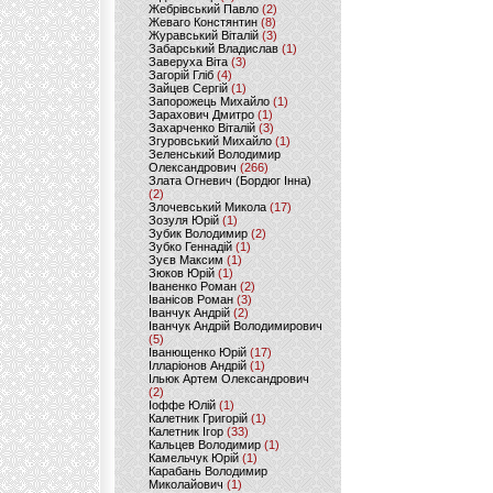
Жебрівський Павло
(2)
Жеваго Констянтин
(8)
Журавський Віталій
(3)
Забарський Владислав
(1)
Заверуха Віта
(3)
Загорій Гліб
(4)
Зайцев Сергій
(1)
Запорожець Михайло
(1)
Зарахович Дмитро
(1)
Захарченко Віталій
(3)
Згуровський Михайло
(1)
Зеленський Володимир
Олександрович
(266)
Злата Огневич (Бордюг Інна)
(2)
Злочевський Микола
(17)
Зозуля Юрій
(1)
Зубик Володимир
(2)
Зубко Геннадій
(1)
Зуєв Максим
(1)
Зюков Юрій
(1)
Іваненко Роман
(2)
Іванісов Роман
(3)
Іванчук Андрій
(2)
Іванчук Андрій Володимирович
(5)
Іванющенко Юрій
(17)
Ілларіонов Андрій
(1)
Ільюк Артем Олександрович
(2)
Іоффе Юлій
(1)
Калетник Григорій
(1)
Калетник Ігор
(33)
Кальцев Володимир
(1)
Камельчук Юрій
(1)
Карабань Володимир
Миколайович
(1)