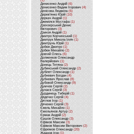
(1)
Денисенко Андрій
(6)
Денисенко Вадим Ігорович
(4)
Денісова Людміла
(6)
Дерев'янко Юрій
(10)
Деркач Андрій
(1)
Джемілєв Мустафа
(1)
Дзензерський Денис
Вікторович
(3)
Дзинзя Андрій
(1)
Дмитро Корчинський
(1)
Дмитрук Микола Ілліч
(1)
Дмитрунь Юрій
(1)
Добкін Дмитро
(1)
Добкін Михайло
(2)
Довгий Олесь
(6)
Долженков Олександр
Валерійович
(1)
Донець Тетяна
(2)
Дубинський Олександр
(2)
Дубілет Олександр
(1)
Дубневич Богдан
(4)
Дубневич Ярослав
(8)
Дубовой Олександр
(9)
Думчев Сергій
(2)
Дунаєв Сергій
(3)
Дурдинець Тиберій
(1)
Дядечко Сергій
(4)
Дятлов Ігор
(1)
Дяченко Сергій
(3)
Єжель Михайло
(1)
Ємельянов Артур
(2)
Єрмак Андрій
(2)
Єршов Олександр
(3)
Єфімов Максим
(3)
Єфімов Максим Вікторович
(2)
Єфремов Олександр
(20)
Жданов Ігор
(1)