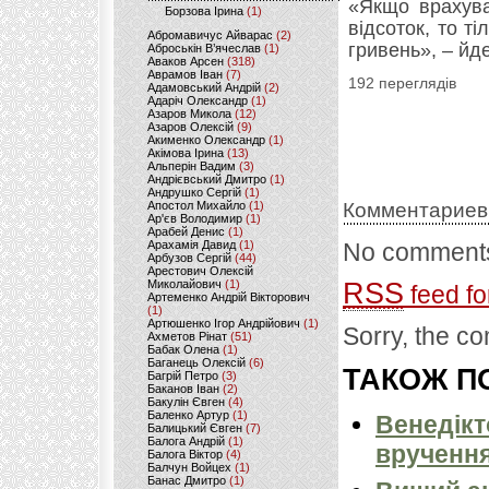
«Якщо врахува
Борзова Ірина
(1)
відсоток, то ті
Абромавичус Айварас
(2)
гривень», –​ йд
Аброськін В’ячеслав
(1)
Аваков Арсен
(318)
Аврамов Іван
(7)
192 переглядів
Адамовський Андрій
(2)
Адаріч Олександр
(1)
Азаров Микола
(12)
Азаров Олексій
(9)
Акименко Олександр
(1)
Акімова Ірина
(13)
Альперін Вадим
(3)
Андрієвський Дмитро
(1)
Андрушко Сергій
(1)
Апостол Михайло
(1)
Комментариев
Ар'єв Володимир
(1)
Арабей Денис
(1)
Арахамія Давид
(1)
No comments
Арбузов Сергій
(44)
Арестович Олексій
Миколайович
(1)
RSS
feed fo
Артеменко Андрій Вікторович
(1)
Артюшенко Ігор Андрійович
(1)
Sorry, the co
Ахметов Рінат
(51)
Бабак Олена
(1)
Баганець Олексій
(6)
ТАКОЖ ПО
Багрій Петро
(3)
Баканов Іван
(2)
Бакулін Євген
(4)
Баленко Артур
(1)
Венедікт
Балицький Євген
(7)
Балога Андрій
(1)
вручення
Балога Віктор
(4)
Балчун Войцех
(1)
Банас Дмитро
(1)