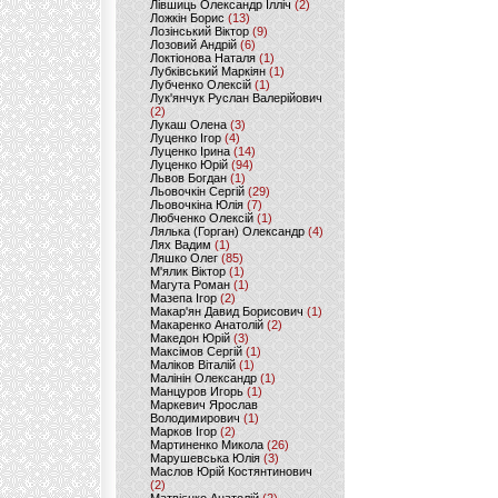
Лівшиць Олександр Ілліч
(2)
Ложкін Борис
(13)
Лозінський Віктор
(9)
Лозовий Андрій
(6)
Локтіонова Наталя
(1)
Лубківський Маркіян
(1)
Лубченко Олексій
(1)
Лук'янчук Руслан Валерійович
(2)
Лукаш Олена
(3)
Луценко Ігор
(4)
Луценко Ірина
(14)
Луценко Юрій
(94)
Львов Богдан
(1)
Льовочкін Сергій
(29)
Льовочкіна Юлія
(7)
Любченко Олексій
(1)
Лялька (Горган) Олександр
(4)
Лях Вадим
(1)
Ляшко Олег
(85)
М'ялик Віктор
(1)
Магута Роман
(1)
Мазепа Ігор
(2)
Макар'ян Давид Борисович
(1)
Макаренко Анатолій
(2)
Македон Юрій
(3)
Максімов Сергій
(1)
Маліков Віталій
(1)
Малінін Олександр
(1)
Манцуров Игорь
(1)
Маркевич Ярослав
Володимирович
(1)
Марков Ігор
(2)
Мартиненко Микола
(26)
Марушевська Юлія
(3)
Маслов Юрій Костянтинович
(2)