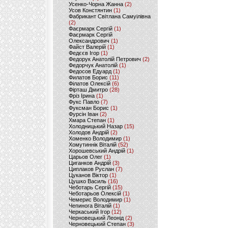
Усенко-Чорна Жанна
(2)
Усов Констянтин
(1)
Фабрикант Світлана Самуілівна
(2)
Фаєрмарк Сергій
(1)
Фаєрмарк Сергій
Олександрович
(1)
Файст Валерій
(1)
Федєєв Ігор
(1)
Федорук Анатолій Петрович
(2)
Федорчук Анатолій
(1)
Федосов Едуард
(1)
Филатов Борис
(11)
Філатов Олексій
(6)
Фірташ Дмитро
(28)
Фріз Ірина
(1)
Фукс Павло
(7)
Фуксман Борис
(1)
Фурсін Іван
(2)
Хмара Степан
(1)
Холодницький Назар
(15)
Холодов Андрій
(2)
Хоменко Володимир
(1)
Хомутиннік Віталій
(52)
Хорошевський Андрій
(1)
Царьов Олег
(1)
Циганков Андрій
(3)
Циплаков Руслан
(7)
Цуканов Віктор
(1)
Цушко Василь
(16)
Чеботарь Сергій
(15)
Чеботарьов Олексій
(1)
Чемерис Володимир
(1)
Чепинога Віталій
(1)
Черкаський Ігор
(12)
Черновецький Леонід
(2)
Черновецький Степан
(3)