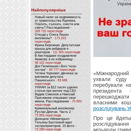
Найпопулярніше
Новый налог на недвижимость
от правительства Яценюка.
Платить, съехать, снести или
сжечь? Расследование
-
269 732 переглядів
Откуда у Олега Ляшко
миллионы?
- 173 293
переглядів
Ирина Бережная. Депутатская
крыша для рейдеров и
рекетиров
- 111 365 переглядів
В Амстердаме поздравляли
Акимову и ее избранницу
-
98 102 переглядів
Дон Пилипишин і його “коза-
ностра”
- 84 777 переглядів
«Міжнародний 
Тетяна Чорновіл: дівчинка за
викликом депутата
ухвали суду 
Пашинського
- 83 688
переглядів
перебували на
УНИАН за $12 тысяч удалил
президента
статью про митинг под СБУ.
Вадим Симонов и Николай
перешкоджат
Присяжнюк отмывают свои
имена. Расследование
- 75 800
власними ко
переглядів
розслідувань У
Криминальный миллионер
Руслан Демчак. Часть 2
-
73 855 переглядів
Про це йдеть
Донецкое «Межигорье»
Татьяны Бахтеевой ждет
розслідуванн
экспроприаторов. 10 фото
-
мільярди гриве
73 288 переглядів