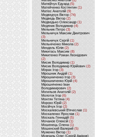
Матвієнко Анатолій
(2)
Матвійчук Едуард
(5)
Матейченко Костянтин
(1)
Матіос Анатолій
(9)
Медведчук Віктор
(74)
Медведь Віктор
(2)
Медведько Олександр
(1)
Медяник Володимир
(4)
Мельник Петро
(3)
Мельничук Максим Дмитрович
(3)
Мельничук Сергій
(1)
Мельніченко Микола
(2)
Мендель Юлія
(2)
Микитась Максим
(8)
Микитенко Роман Леонідович
(2)
Мисик Володимир
(1)
Мисик Володимир Юрійович
(2)
Мізрах Ігор
(3)
Мірошник Андрій
(1)
Мірошниченко Ігор
(3)
Мірошниченко Юрій
(4)
Мірошніченко Іван
Володимирович
(2)
Могильов Анатолій
(2)
Молоток Ігор
(6)
Монтян Тетяна
(4)
Мороко Юрій
(2)
Мосійчук Ігор
(2)
Москалевський В'ячеслав
(1)
Москаленко Ярослав
(1)
Москаль Геннадій
(5)
Мочанов Олексій
(1)
Мошенець Олена
(1)
Мошенский Валерий
(5)
Муженко Віктор
(1)
Мужчиль Олег (Сергій Аміров)