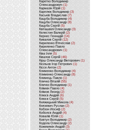
Каретко Володимир
Олександрович
(1)
Кармазін Юрій
(1)
Карплюк Володимир
(3)
Каськів Владислав
(7)
Кацуба Володимир
(4)
Кацуба Олександр
(8)
Кацуба Сергій
(5)
Квіташвілі Олександр
(3)
Келестин Валерій
(2)
Кернес Геннадій
(14)
Кивалов Сергій
(12)
Кириленко В’ячеслав
(2)
Кириленко Павло
Олександрович
(1)
Ківа Ілля
(5)
Ківалов Сергій
(46)
Кірш Олександр Вікторович
(1)
Кісільов Ігор Петрович
(1)
Кіссе Антон
(2)
Клименко Володимир
(4)
Клименко Олександр
(8)
Климець Павло
(1)
Кличко Віталій
(55)
Кличко Володимир
(1)
Клімкін Павло
(4)
Клімов Леонід
(2)
Клюєв Андрій
(6)
Клюєв Сергій
(5)
Княжицький Микола
(4)
Князевич Руслан
(2)
Кобзон Иосиф
(2)
Коболєв Андрій
(4)
Ковалів Юлія
(1)
Ковтун Володимир
(2)
Кодола Олександр
(2)
Кожемякін Андрій
(3)