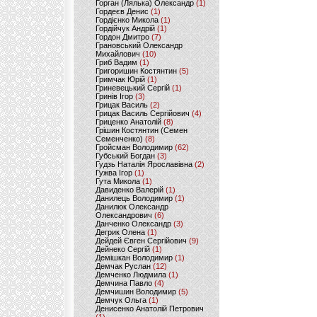
Горган (Лялька) Олександр
(1)
Гордеєв Денис
(1)
Гордієнко Микола
(1)
Гордійчук Андрій
(1)
Гордон Дмитро
(7)
Грановський Олександр
Михайлович
(10)
Гриб Вадим
(1)
Григоришин Костянтин
(5)
Гримчак Юрій
(1)
Гриневецький Сергій
(1)
Гринів Ігор
(3)
Грицак Василь
(2)
Грицак Василь Сергійович
(4)
Гриценко Анатолій
(8)
Грішин Костянтин (Семен
Семенченко)
(8)
Гройсман Володимир
(62)
Губський Богдан
(3)
Гудзь Наталія Ярославівна
(2)
Гужва Ігор
(1)
Гута Микола
(1)
Давиденко Валерій
(1)
Данилець Володимир
(1)
Данилюк Олександр
Олександрович
(6)
Данченко Олександр
(3)
Дегрик Олена
(1)
Дейдей Євген Сергійович
(9)
Дейнеко Сергій
(1)
Демішкан Володимир
(1)
Демчак Руслан
(12)
Демченко Людмила
(1)
Демчина Павло
(4)
Демчишин Володимир
(5)
Демчук Ольга
(1)
Денисенко Анатолій Петрович