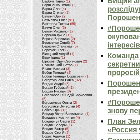
Вищий ан
Барбул Павло
(1)
Барвіненко Віталій
(3)
розсліду
Барна Олег
(4)
Барна Степан
(2)
Порошен
Баулін Юрій
(2)
Бахматюк Олег
(91)
Бахтеєва Тетяна
(55)
#Порошен
Бачун Олег
(3)
Бейлін Михайло
(1)
окупован
Бережна Ірина
(12)
Береза Борислав
(2)
Березенко Сергій
(7)
інтересів
Березкін Станіслав
(5)
Березюк Олег
(2)
Команда 
Білецький Андрій
(1)
Білик Ірина
(1)
Бірюков Юрій Сергійович
(2)
секретни
Блажівський Петро
(1)
Бланк Максим
(3)
проросій
Бобов Геннадій
(2)
Бобов Геннадій Борисович
(1)
Богартирьова Раїса
(32)
Порошенк
Богдан Андрій
(8)
Богдан Губський
(1)
президен
Богдан Руслан
(8)
Боголюбов Геннадій Борисович
(5)
#Порошен
Богомолець Ольга
(2)
Богуслаєв Вячеслав
(4)
знову пер
Бойко Юрій
(13)
Бондар Віктор Васильович
(1)
Бондарєв Костянтин
(4)
План Зел
Бондарчук Сергій
(1)
Бондик Валерій
(1)
«Россия 
Бондик Віктор
(5)
Борзов Сергiй
(2)
Борис Адамов
(1)