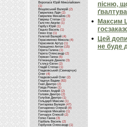
пісню, щ
Воропаєв Юрій Миколайович
(1)
Вощевський Валерій
(2)
ґвалтува
Гаврилова Лідія
(2)
Гаврилюк Михайло
(3)
Гавриш Степан
(1)
Максим 
Галстян Авагім
(1)
Гарбуз Юрій
(1)
госзаказ
Гацько Василь
(1)
Гекко Ігор
(1)
Гелетей Валерій
(4)
Цей допи
Герасименко Микола
(4)
Герасимов Артур
(1)
не буде 
Геращенко Антон
(15)
Герега Галина
(1)
Герега Олександр
(2)
Герман Ганна
(6)
Гетманцев Данило
(3)
Гєллєр Євген
(2)
Гладій Степан
(1)
Гладковський (Свинарчук)
Олег
(4)
Гладковський Олег
(2)
Гладчук Вадим
(82)
Гнап Дмитро
(2)
Говда Роман
(1)
Головач Андрій
(2)
Головін Дмитро
(2)
Голубов Дмитро
(1)
Гольдарб Максим
(1)
Гонтарева Валерія
(47)
Гончаренко Олексій
(8)
Гончаров Михайло
(1)
Гончарук Олексій
(2)
Гопко Ганна
(3)
Горбаль Василь
(2)
Горбунов Олександр
(1)