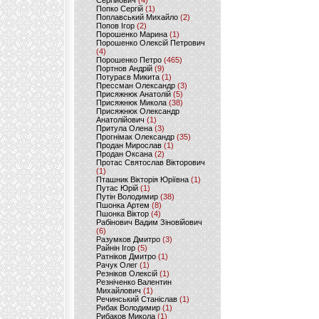
Сергійович
(4)
Попко Сергій
(1)
Поплавський Михайло
(2)
Попов Ігор
(2)
Порошенко Марина
(1)
Порошенко Олексій Петрович
(4)
Порошенко Петро
(465)
Портнов Андрій
(9)
Потураєв Микита
(1)
Прессман Олександр
(3)
Присяжнюк Анатолій
(5)
Присяжнюк Микола
(38)
Присяжнюк Олександр
Анатолійович
(1)
Притула Олена
(3)
Прогнімак Олександр
(35)
Продан Мирослав
(1)
Продан Оксана
(2)
Протас Святослав Вікторович
(1)
Пташник Вікторія Юріївна
(1)
Путас Юрій
(1)
Путін Володимир
(38)
Пшонка Артем
(8)
Пшонка Віктор
(4)
Рабінович Вадим Зіновійович
(6)
Разумков Дмитро
(3)
Райнін Ігор
(5)
Ратніков Дмитро
(1)
Рачук Олег
(1)
Резніков Олексій
(1)
Резніченко Валентин
Михайлович
(1)
Речинський Станіслав
(1)
Рибак Володимир
(1)
Рибаков Микола
(1)