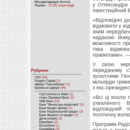
Мегадекларация Антона
у Олександра 
Яценко
- 72 091 переглядів
Інвестиційний 
«Відповідно до
відмовити у ві
яким передбач
наданою йому 
можливості пр
така відмов
правилами», — 
У свою чергу
переданому «У
Рубрики
зусиллями Ген
CБУ
(64)
Dragon Capital
(1)
мільярди грив
афери "Укргазбанка"
(1)
з екс-президен
банківські афери
(96)
CityCommerce Bank
(1)
«Всі ці кошти
Union Standard Bank
(2)
VAB Банк
(13)
ухваленого 
Банк "Фінансова ініціатива"
(3)
відповідний 
Банк Кредит Дніпро
(1)
Банк Національний кредит
(3)
політичну волю
Банк Фінанси та кредит
(1)
Дельта Банк
(3)
Евробанк
(2)
Програма Раді
Експобанк
(1)
Ощадбанк
(5)