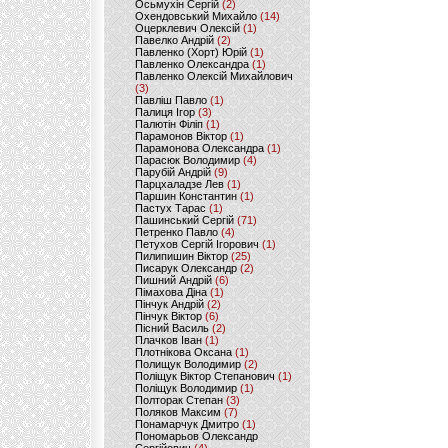
Осьмухін Сергій
(2)
Охендовський Михайло
(14)
Оцерклевич Олексій
(1)
Павелко Андрій
(2)
Павленко (Хорт) Юрій
(1)
Павленко Олександра
(1)
Павленко Олексій Михайлович
(3)
Павліш Павло
(1)
Палиця Ігор
(3)
Палютін Філіп
(1)
Парамонов Віктор
(1)
Парамонова Олександра
(1)
Парасюк Володимир
(4)
Парубій Андрій
(9)
Парцхаладзе Лев
(1)
Паршин Константин
(1)
Пастух Тарас
(1)
Пашинський Сергій
(71)
Петренко Павло
(4)
Петухов Сергій Ігорович
(1)
Пилипишин Віктор
(25)
Писарук Олександр
(2)
Пишний Андрій
(6)
Пімахова Діна
(1)
Пінчук Андрій
(2)
Пінчук Віктор
(6)
Пісний Василь
(2)
Плачков Іван
(1)
Плотнікова Оксана
(1)
Полищук Володимир
(2)
Поліщук Віктор Степанович
(1)
Поліщук Володимир
(1)
Полторак Степан
(3)
Поляков Максим
(7)
Понамарчук Дмитро
(1)
Пономарьов Олександр